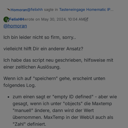
@
felixhh
sagte in
Tasteneingage Homematic IP
Homoran
werden im ioBroker nicht erkannt
:
FelixHH
wrote on
May 30, 2024, 10:04 AM
F
last edited by Homoran
May 30, 2024, 12:05 PM
Offline
@
homoran
Der rote Balken ist der evcc-Adapter, der läuft
auch nicht..
was meinst du denn stattdessen?
Ich bin leider nicht so firm, sorry..
in dem Screenshot ist es schwer zu entziffern .
Bitte immer als Text in code-tags posten und dann
vielleicht hilft Dir ein anderer Ansatz?
auch schreiben auf welche Zeile du dich mit
welchem "issue" beziehst
Ich habe das script neu geschrieben, hilfsweise mit
einer zeitlichen Auslösung.
Wenn ich auf "speichern" gehe, erscheint unten
folgendes Log.
zum einen sagt er "empty ID defined" - aber wie
gesagt, wenn ich unter "objects" die Maxtemp
"manuell" ändere, dann wird der Wert
übernommen. MaxTemp in der WebUI auch als
"Zahl" definiert.