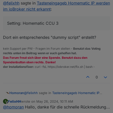
Do not disturb
@
felixhh
sagte in
Tasteneingageb Homematic IP werden
ich das Abenteuer eingegangen und gleich auf das
erste Problem gestoßen:
Setting: Homematic CCU 3 und ioBroker sowie
im ioBroker nicht erkannt
:
inzwischen diverse Adapter.
Problemstellung: der ioBroker scheint nicht auf die
Tasteneingaben der CCU 3 "zu hören".
Setting: Homematic CCU 3
Ich habe einen HMIP WRC6 installiert, dieser ist in der
CCU WebUi auch erkannt und wenn der Taster
Dort ein entsprechendes "dummy script" erstellt?
betätigt wird werden auch Programme ausgelöst.
Allerdings werden die Tastendrücke unter "objects"
nicht erkannt, der timestamp in den Objects ist der, als
ich das Gesamtsystem aufgesetzt habe. Generell
Die Instanzen sind alle grün, wenn ich bei der "rega 0"
kein Support per PN! - Fragen im Forum stellen -
Benutzt das Voting
werden unter objects auch alle HMIP-Geräte erkannt,
auf das Rechteck mit dem Pfeil klicke lande ich auch in
rechts unten im Beitrag wenn er euch geholfen hat.
d.h. ich habe die diversen Objektbäume, er sollte
der WebUi.
Hat jemand eine Idee, wo ich suchen könnte? Braucht
Das Forum freut sich über eine Spende. Benutzt dazu den
diese also "kennen".
ihr noch weitere Informationen?
Spendenbutton oben rechts. Danke!
Dank euch!
der Installationsfixer:
curl -fsL https://iobroker.net/fix.sh | bash -
Hat jemand eine Idee,
0
@
felixhh
sagte in
Tasteneingageb Homematic IP
Homoran
werden im ioBroker nicht erkannt
:
FelixHH
wrote on
May 26, 2024, 10:11 AM
F
last edited by
Offline
@
homoran
Hallo, danke für die schnelle Rückmeldung...
Setting: Homematic CCU 3