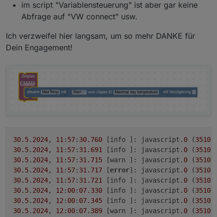
im script "Variablensteuerung" ist aber gar keine
Abfrage auf "VW connect" usw.
Ich verzweifel hier langsam, um so mehr DANKE für
Dein Engagement!
30.5
.
2024
, 
11
:
57
:
30.760
	[info ]: javascript.
0
 (
3510
)
30.5
.
2024
, 
11
:
57
:
31.691
	[info ]: javascript.
0
 (
3510
30.5
.
2024
, 
11
:
57
:
31.715
	[warn ]: javascript.
0
 (
3510
)
30.5
.
2024
, 
11
:
57
:
31.717
	[
error
]: javascript.
0
 (
3510
)
30.5
.
2024
, 
11
:
57
:
31.721
	[info ]: javascript.
0
 (
3510
)
30.5
.
2024
, 
12
:
00
:
07.330
	[info ]: javascript.
0
 (
3510
)
30.5
.
2024
, 
12
:
00
:
07.345
	[info ]: javascript.
0
 (
3510
30.5
.
2024
, 
12
:
00
:
07.389
	[warn ]: javascript.
0
 (
3510
)