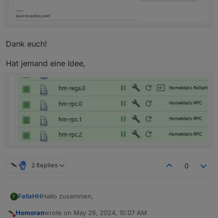
Dank euch!
Hat jemand eine Idee,
2 Replies
0
Hallo zusammen,
FelixHH
F
Homoran
wrote on
May 26, 2024, 10:07 AM
nachdem ich hier schon fleißig mitgelesen habe bin
last edited by