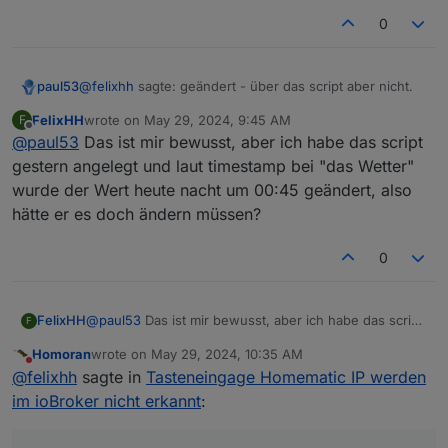
0
Dank euch
@
felixhh
sagte: geändert - über das script aber nicht.
paul53
FelixHH
wrote on
May 29, 2024, 9:45 AM
F
Der Wert von "maximal day temperature" muss sich erst
last edited by
Offline
@
paul53
Das ist mir bewusst, aber ich habe das script
einmal ändern, was lange dauern kann.
gestern angelegt und laut timestamp bei "das Wetter"
wurde der Wert heute nacht um 00:45 geändert, also
hätte er es doch ändern müssen?
0
FelixHH
@
paul53
Das ist mir bewusst, aber ich habe das script
F
gestern angelegt und laut timestamp bei "das Wetter"
Homoran
wrote on
May 29, 2024, 10:35 AM
wurde der Wert heute nacht um 00:45 geändert, also
last edited by
Do not disturb
@
felixhh
sagte in
Tasteneingage Homematic IP werden
hätte er es doch ändern müssen?
im ioBroker nicht erkannt
: