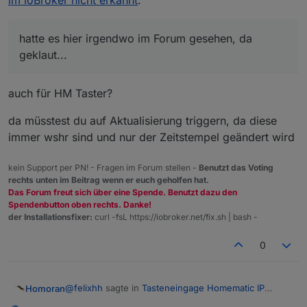
im ioBroker nicht erkannt
:
hatte es hier irgendwo im Forum gesehen, da
geklaut...
auch für HM Taster?
da müsstest du auf Aktualisierung triggern, da diese
immer wshr sind und nur der Zeitstempel geändert wird
kein Support per PN! - Fragen im Forum stellen -
Benutzt das Voting
rechts unten im Beitrag wenn er euch geholfen hat.
Das Forum freut sich über eine Spende. Benutzt dazu den
Spendenbutton oben rechts. Danke!
der Installationsfixer:
curl -fsL https://iobroker.net/fix.sh | bash -
0
@
felixhh
sagte in
Tasteneingage Homematic IP
Homoran
werden im ioBroker nicht erkannt
: