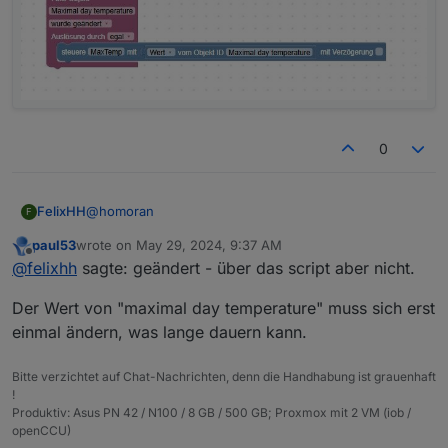
0
@
homoran
FelixHH
F
paul53
wrote on
May 29, 2024, 9:37 AM
Na da muss erstmal einer drauf kommen - DANKE!
last edited by
Offline
@
felixhh
sagte: geändert - über das script aber nicht.
Und das muss jetzt für jeden Schalter einmalig
erfolgen, den ich neu einbinde?
Zwischenzeitlich habe ich aber noch eine weitere
Der Wert von "maximal day temperature" muss sich erst
Frage, sorry...
Ich habe den Adapter von "das Wetter" installiert und
einmal ändern, was lange dauern kann.
möchte die max. erwartete Temperatur in eine
Systemvariable in der Homematic WebUI schreiben,
Wenn ich über "objects" die Systemvariable von Hand
Bitte verzichtet auf Chat-Nachrichten, denn die Handhabung ist grauenhaft
damit entsprechend die Rolläden im Wohnzimmer
schreibe wird diese auch in der WebUI geändert -
!
runter gehen.
über das script aber nicht.
maximal day temperature = Datenpunkt aus dem
Produktiv: Asus PN 42 / N100 / 8 GB / 500 GB; Proxmox mit 2 VM (iob /
Adapter "das Wetter"
openCCU)
maxTemp = Name der Systemvariable in der WebUI
Gibt es hier einen ähnlichen Trick?