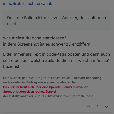
des ioBroker "manuell" in die Systemvariable schreibe
Der rote Balken ist der evcc-Adapter, der läuft auch
im ioBroker nicht erkannt
:
taucht die auch sofort in der WebUI auf.
nicht..
Auf mich wirkt es so, dass schlichtweg das script-
engine nicht zur Kooperation zu überreden ist.
Der rote Balken ist der evcc-Adapter, der läuft auch
Muss ich das, ähnlich wie den Taster mit dem dummy-
nicht..
Programm, wieder "aufwecken" ?
was meinst du denn stattdessen?
in dem Screenshot ist es schwer zu entziffern .
Bitte immer als Text in code-tags posten und dann auch
schreiben auf welche Zeile du dich mit welchem "issue"
beziehst
kein Support per PN! - Fragen im Forum stellen -
Benutzt das Voting
rechts unten im Beitrag wenn er euch geholfen hat.
Das Forum freut sich über eine Spende. Benutzt dazu den
Spendenbutton oben rechts. Danke!
der Installationsfixer:
curl -fsL https://iobroker.net/fix.sh | bash -
0