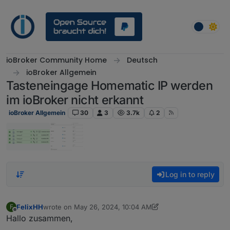
Skip to content
ioBroker Community Home
Deutsch
ioBroker Allgemein
Tasteneingage Homematic IP werden
im ioBroker nicht erkannt
ioBroker Allgemein
30
3
3.7k
2
Log in to reply
FelixHH
wrote on
May 26, 2024, 10:04 AM
F
last edited by FelixHH
May 26, 2024, 12:09 PM
Offline
Hallo zusammen,