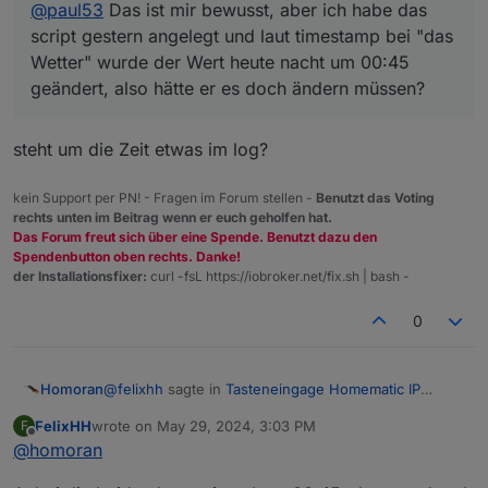
@
paul53
Das ist mir bewusst, aber ich habe das
script gestern angelegt und laut timestamp bei "das
Wetter" wurde der Wert heute nacht um 00:45
geändert, also hätte er es doch ändern müssen?
steht um die Zeit etwas im log?
kein Support per PN! - Fragen im Forum stellen -
Benutzt das Voting
rechts unten im Beitrag wenn er euch geholfen hat.
Das Forum freut sich über eine Spende. Benutzt dazu den
Spendenbutton oben rechts. Danke!
der Installationsfixer:
curl -fsL https://iobroker.net/fix.sh | bash -
0
@
felixhh
sagte in
Tasteneingage Homematic IP
Homoran
werden im ioBroker nicht erkannt
:
FelixHH
wrote on
May 29, 2024, 3:03 PM
F
last edited by
Offline
@
homoran
@
paul53
Das ist mir bewusst, aber ich habe das
script gestern angelegt und laut timestamp bei
steht um die Zeit etwas im log?