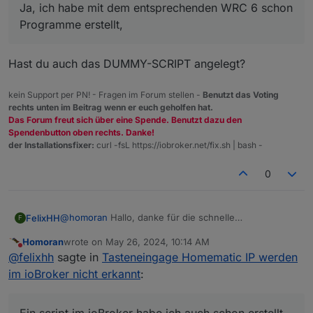
Systemvariablen in der CCU3/WebUI ändern, also
Ja, ich habe mit dem entsprechenden WRC 6 schon
scheint dort schon eine Verbindung zu sein?
Programme erstellt,
Hast du auch das DUMMY-SCRIPT angelegt?
kein Support per PN! - Fragen im Forum stellen -
Benutzt das Voting
rechts unten im Beitrag wenn er euch geholfen hat.
Das Forum freut sich über eine Spende. Benutzt dazu den
Spendenbutton oben rechts. Danke!
der Installationsfixer:
curl -fsL https://iobroker.net/fix.sh | bash -
0
@
homoran
Hallo, danke für die schnelle
FelixHH
F
Rückmeldung...
Homoran
wrote on
May 26, 2024, 10:14 AM
Ja, ich habe mit dem entsprechenden WRC 6 schon
last edited by
Do not disturb
@
felixhh
sagte in
Tasteneingage Homematic IP werden
Programme erstellt, innerhalb der CCU3 werden diese
auch ausgeführt.
Ein script im ioBroker habe ich auch schon erstellt,
im ioBroker nicht erkannt
:
dieses löst allerdings nicht aus.
Andersherum kann ich über die "objects" im ioBroker
Systemvariablen in der CCU3/WebUI ändern, also