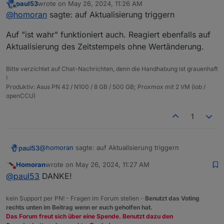
paul53
wrote on
May 26, 2024, 11:26 AM
last edited by
Offline
Was meinst Du mit "Dummy-Script"?
@
homoran
sagte: auf Aktualisierung triggern
Auf "ist wahr" funktioniert auch. Reagiert ebenfalls auf
das ist hier im Forum mehrfach erklärt;
Aktualisierung des Zeitstempels ohne Wertänderung.
Taster senden nur an die Schnittstelle, wenn auch
ein Abnehmer dafür da ist um Batterie und
@
felixhh
sagte in
Tasteneingage Homematic IP
Funkpakete einzusparen.
werden im ioBroker nicht erkannt
:
Bitte verzichtet auf Chat-Nachrichten, denn die Handhabung ist grauenhaft
!
hatte es hier irgendwo im Forum gesehen, da
Produktiv: Asus PN 42 / N100 / 8 GB / 500 GB; Proxmox mit 2 VM (iob /
geklaut...
openCCU)
auch für HM Taster?
1
da müsstest du auf Aktualisierung triggern, da diese
immer wshr sind und nur der Zeitstempel geändert
wird
@
homoran
sagte: auf Aktualisierung triggern
paul53
Homoran
wrote on
May 26, 2024, 11:27 AM
Auf "ist wahr" funktioniert auch. Reagiert ebenfalls auf
last edited by
Do not disturb
@
paul53
DANKE!
Aktualisierung des Zeitstempels ohne Wertänderung.
kein Support per PN! - Fragen im Forum stellen -
Benutzt das Voting
rechts unten im Beitrag wenn er euch geholfen hat.
Das Forum freut sich über eine Spende. Benutzt dazu den