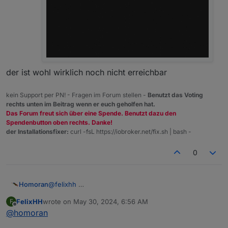
der ist wohl wirklich noch nicht erreichbar
kein Support per PN! - Fragen im Forum stellen -
Benutzt das Voting
rechts unten im Beitrag wenn er euch geholfen hat.
Das Forum freut sich über eine Spende. Benutzt dazu den
Spendenbutton oben rechts. Danke!
der Installationsfixer:
curl -fsL https://iobroker.net/fix.sh | bash -
0
Homoran
@
felixhh
FelixHH
wrote on
May 30, 2024, 6:56 AM
F
last edited by
Offline
@
homoran