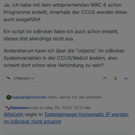
Ja, ich habe mit dem entsprechenden WRC 6 schon
Dort ein entsprechendes "dummy script" erstellt?
Programme erstellt, innerhalb der CCU3 werden diese
auch ausgeführt.
Ein script im ioBroker habe ich auch schon erstellt,
dieses löst allerdings nicht aus.
Andersherum kann ich über die "objects" im ioBroker
Systemvariablen in der CCU3/WebUI ändern, also
scheint dort schon eine Verbindung zu sein?
2 Replies
0
@
homoran
Hallo, danke für die schnelle
FelixHH
F
Rückmeldung...
Homoran
wrote on
May 26, 2024, 10:12 AM
Ja, ich habe mit dem entsprechenden WRC 6 schon
last edited by
Do not disturb
@
felixhh
sagte in
Tasteneingage Homematic IP werden
Programme erstellt, innerhalb der CCU3 werden diese
auch ausgeführt.
Ein script im ioBroker habe ich auch schon erstellt,
im ioBroker nicht erkannt
:
dieses löst allerdings nicht aus.
Andersherum kann ich über die "objects" im ioBroker