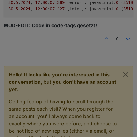
30.5
.
2024
, 
12
:
00
:
07.389
	[
error
]: javascript.
0
 (
3510
)
30.5
.
2024
, 
12
:
00
:
07.427
	[info ]: javascript.
0
 (
3510
)
MOD-EDIT: Code in code-tags gesetzt!
0
Hello! It looks like you're interested in this
conversation, but you don't have an account
yet.
Getting fed up of having to scroll through the
same posts each visit? When you register for
an account, you'll always come back to
exactly where you were before, and choose to
be notified of new replies (either via email, or