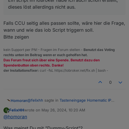
Ein script im ioBroker habe ich auch schon erstellt,
scheint dort schon eine Verbindung zu sein?
dieses löst allerdings nicht aus.
Falls CCU seitig alles passen sollte, wäre hier die Frage,
wann und wie das iob Script triggern soll.
Bitte zeigen
kein Support per PN! - Fragen im Forum stellen -
Benutzt das Voting
rechts unten im Beitrag wenn er euch geholfen hat.
Das Forum freut sich über eine Spende. Benutzt dazu den
Spendenbutton oben rechts. Danke!
der Installationsfixer:
curl -fsL https://iobroker.net/fix.sh | bash -
0
@
felixhh
sagte in
Tasteneingage Homematic IP
Homoran
werden im ioBroker nicht erkannt
:
FelixHH
wrote on
May 26, 2024, 10:20 AM
F
last edited by
Offline
@
homoran
Ein script im ioBroker habe ich auch schon
erstellt, dieses löst allerdings nicht aus.
Falls CCU seitig alles passen sollte, wäre hier die
Was meinst Du mit "Dummy-Script"?