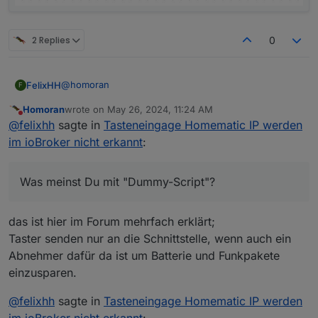
2 Replies
0
@
homoran
FelixHH
F
Homoran
wrote on
May 26, 2024, 11:24 AM
Was meinst Du mit "Dummy-Script"?
last edited by
Do not disturb
@
felixhh
sagte in
Tasteneingage Homematic IP werden
Gern hänge ich das script an, hatte es hier irgendwo
im ioBroker nicht erkannt
:
im Forum gesehen, da geklaut...
Ziel ist es, wenn ich im Badezimmer die Taste drücke,
dass der Staubsauger angehen und das Licht
Was meinst Du mit "Dummy-Script"?
ausgehen soll (Xiaomi adapter ist ebenfalls installiert).
Wenn ich im Xiaomi-Adapter unter objects den
Datenpunkt auf "wahr" setze läuft er auch los, d,h.
das ist hier im Forum mehrfach erklärt;
diese Verbindung geht, ebenso wenn ich im
Datenpunkt der Badbeleuchtung "wahr" setze geht
Taster senden nur an die Schnittstelle, wenn auch ein
das Licht auch an...
Abnehmer dafür da ist um Batterie und Funkpakete
einzusparen.
@
felixhh
sagte in
Tasteneingage Homematic IP werden