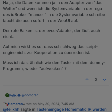
Na ja, die Daten kommen ja in den Adapter von "das
Wetter" und wenn ich die Systemvariable in der rega
des ioBroker "manuell" in die Systemvariable schreibe
taucht die auch sofort in der WebUI auf.
Der rote Balken ist der evcc-Adapter, der läuft auch
nicht..
Auf mich wirkt es so, dass schlichtweg das script-
engine nicht zur Kooperation zu überreden ist.
Muss ich das, ähnlich wie den Taster mit dem dummy-
Programm, wieder "aufwecken" ?
0
@
homoran
FelixHH
F
Homoran
wrote on
May 30, 2024, 7:45 AM
Na ja, die Daten kommen ja in den Adapter von "das
last edited by
Do not disturb
der ist wohl wirklich noch nicht erreichbar
@
felixhh
sagte in
Tasteneingage Homematic IP werden
Wetter" und wenn ich die Systemvariable in der rega