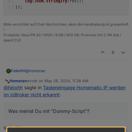
log
(
JSON
.
stringify
(res));
Hat jemand eine Idee,
});
Bitte verzichtet auf Chat-Nachrichten, denn die Handhabung ist grauenhaft
!
Produktiv: Asus PN 42 / N100 / 8 GB / 500 GB; Proxmox mit 2 VM (iob /
openCCU)
0
@
homoran
FelixHH
F
Homoran
wrote on
May 26, 2024, 11:38 AM
Was meinst Du mit "Dummy-Script"?
last edited by
Do not disturb
@
felixhh
sagte in
Tasteneingage Homematic IP werden
Gern hänge ich das script an, hatte es hier irgendwo
im ioBroker nicht erkannt
:
im Forum gesehen, da geklaut...
Ziel ist es, wenn ich im Badezimmer die Taste drücke,
dass der Staubsauger angehen und das Licht
Was meinst Du mit "Dummy-Script"?
ausgehen soll (Xiaomi adapter ist ebenfalls installiert).
Wenn ich im Xiaomi-Adapter unter objects den
Datenpunkt auf "wahr" setze läuft er auch los, d,h.
siehe hier
diese Verbindung geht, ebenso wenn ich im