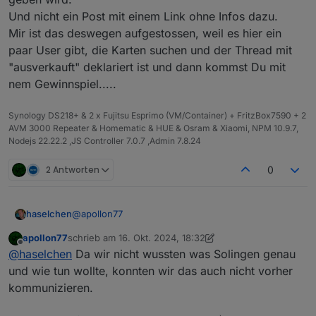
Und nicht ein Post mit einem Link ohne Infos dazu.
Mir ist das deswegen aufgestossen, weil es hier ein
paar User gibt, die Karten suchen und der Thread mit
"ausverkauft" deklariert ist und dann kommst Du mit
nem Gewinnspiel.....
Synology DS218+ & 2 x Fujitsu Esprimo (VM/Container) + FritzBox7590 + 2
AVM 3000 Repeater & Homematic & HUE & Osram & Xiaomi, NPM 10.9.7,
Nodejs 22.22.2 ,JS Controller 7.0.7 ,Admin 7.8.24
2 Antworten
0
@
apollon77
haselchen
apollon77
schrieb am
16. Okt. 2024, 18:32
Ist ja auch alles bis zu einem gewissen Punkt okay.
zuletzt editiert von apollon77
Offline
@
haselchen
Da wir nicht wussten was Solingen genau
Und zwar bis zu dem, wo es von Anfang an
vielleicht kommuniziert wird, dass es eine
und wie tun wollte, konnten wir das auch nicht vorher
Verlosung nochmal geben wird.
kommunizieren.
Und nicht ein Post mit einem Link ohne Infos dazu.
Mir ist das deswegen aufgestossen, weil es hier