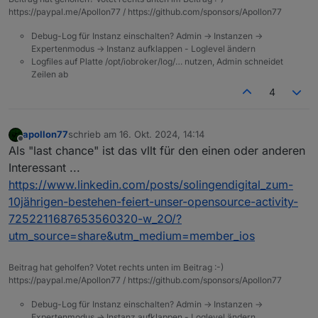
https://paypal.me/Apollon77 / https://github.com/sponsors/Apollon77
Debug-Log für Instanz einschalten? Admin -> Instanzen ->
Expertenmodus -> Instanz aufklappen - Loglevel ändern
Logfiles auf Platte /opt/iobroker/log/… nutzen, Admin schneidet
Zeilen ab
4
apollon77
schrieb am
16. Okt. 2024, 14:14
zuletzt editiert von
Offline
Als "last chance" ist das vllt für den einen oder anderen
Interessant ...
https://www.linkedin.com/posts/solingendigital_zum-
10jährigen-bestehen-feiert-unser-opensource-activity-
7252211687653560320-w_2O/?
utm_source=share&utm_medium=member_ios
Beitrag hat geholfen? Votet rechts unten im Beitrag :-)
https://paypal.me/Apollon77 / https://github.com/sponsors/Apollon77
Debug-Log für Instanz einschalten? Admin -> Instanzen ->
Expertenmodus -> Instanz aufklappen - Loglevel ändern