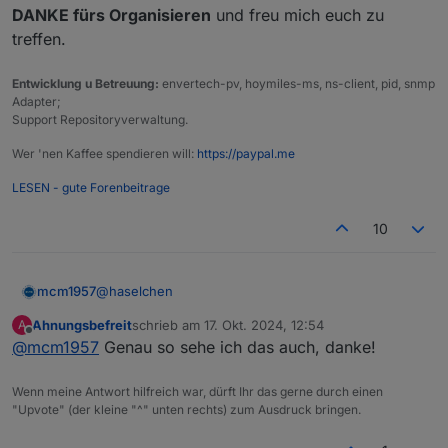
DANKE fürs Organisieren
und freu mich euch zu
treffen.
Entwicklung u Betreuung:
envertech-pv, hoymiles-ms, ns-client, pid, snmp
Adapter;
Support Repositoryverwaltung.
Wer 'nen Kaffee spendieren will:
https://paypal.me
LESEN - gute Forenbeitrage
10
@
haselchen
mcm1957
Ahnungsbefreit
schrieb am
17. Okt. 2024, 12:54
A
So ganz versteh ich deine Aufregung nicht. Das
zuletzt editiert von
Offline
@
mcm1957
Genau so sehe ich das auch, danke!
Gewinnspiel veranstaltet nicht ioBroker sondern
Solingen. Falls das nicht klar rübergekommen ist. Ob
Und jeder erwachsene User kann selbst
das stattfindet und wann das publiziert wird ist wohl
entscheiden ob er Daten gegen Gewinnchancen
Wenn meine Antwort hilfreich war, dürft Ihr das gerne durch einen
nicht die Entscheidung von ioBroker. Und wenn nun
tauschen will oder nicht - da gibts weder einen
Also lassen wir die Diskussion betreffen Verlosung
"Upvote" (der kleine "^" unten rechts) zum Ausdruck bringen.
Shell oder XYZ Karten verlosen würde und das nun
Zwang dazu noch ist das irgendwie unlogisch /
doch sein.
publiziert hätte ioBroker im Kern nur wenig Einfluss
unerwartet oder sind die typischen User hier
Ich möchte eigentlich vielmehr
@
Apollon77
und