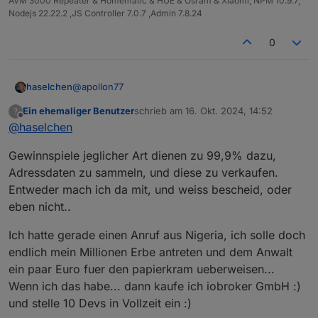
AVM 3000 Repeater & Homematic & HUE & Osram & Xiaomi, NPM 10.9.7,
Nodejs 22.22.2 ,JS Controller 7.0.7 ,Admin 7.8.24
0
@
apollon77
haselchen
Ein ehemaliger Benutzer
schrieb am
16. Okt. 2024, 14:52
?
Wenn die Ausrichter Karten verlosen , dass wäre
zuletzt editiert von
Offline
@
haselchen
nen cooler Zug.
Das aber eine Fremdfirma bzw. Behörde ( ob die
Gewinnspiele jeglicher Art dienen zu 99,9% dazu,
die Karten gekauft oder auch geschenkt bekommen
haben , who knows) mit den Daten der User
Adressdaten zu sammeln, und diese zu verkaufen.
eventuell Kasse machen , ist nicht ganz mein
Entweder mach ich da mit, und weiss bescheid, oder
Humor.
eben nicht..
Ich hab’s aus Neugier bis zum vorletzten Schritt
durchgeführt ….
Ich hatte gerade einen Anruf aus Nigeria, ich solle doch
endlich mein Millionen Erbe antreten und dem Anwalt
ein paar Euro fuer den papierkram ueberweisen...
Wenn ich das habe... dann kaufe ich iobroker GmbH :)
und stelle 10 Devs in Vollzeit ein :)