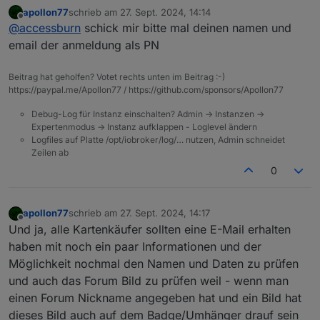
apollon77
schrieb am
27. Sept. 2024, 14:14
Damals schon die Ticketmail und jetzt fehlt mir
zuletzt editiert von
Offline
@
accessburn
schick mir bitte mal deinen namen und
auch die Mail mit dem Verknüpfen des Forums
(
Usertreffen Visitenkarte Editor
). Habe nur zufällig
Habt ihr einen Tip für mich?
email der anmeldung als PN
davon erfahren. Ich habe den Link bekommen und
die URL entsprechend angepasst um auch mein
Grüße,
Beitrag hat geholfen? Votet rechts unten im Beitrag :-)
Profil zu verknüpfen, aber ich sehe hier leider
Toby
https://paypal.me/Apollon77 / https://github.com/sponsors/Apollon77
keinen Absenden-Button nach dem eingaben des
PS: Eine E-Mail hatte ich bereits geschrieben, bis
Nicknamens.
dato keine Antwort.
Debug-Log für Instanz einschalten? Admin -> Instanzen ->
Expertenmodus -> Instanz aufklappen - Loglevel ändern
Logfiles auf Platte /opt/iobroker/log/… nutzen, Admin schneidet
Zeilen ab
0
apollon77
schrieb am
27. Sept. 2024, 14:17
zuletzt editiert von
Offline
Und ja, alle Kartenkäufer sollten eine E-Mail erhalten
haben mit noch ein paar Informationen und der
Möglichkeit nochmal den Namen und Daten zu prüfen
und auch das Forum Bild zu prüfen weil - wenn man
einen Forum Nickname angegeben hat und ein Bild hat
dieses Bild auch auf dem Badge/Umhänger drauf sein