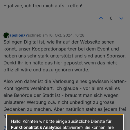
Egal wie, ich freu mich aufs Treffen!
0
apollon77
schrieb am
16. Okt. 2024, 16:28
zuletzt editiert von
Offline
Solingen Digital ist, wie Ihr auf der Webseite sehen
könnt, unser Kooperationspartner bei dem Event und
haben uns sehr stark unterstützt und sind auch Sponsor.
Denkt Ihr ich hätte das hier gepostet wenn das nicht
offiziell wäre und dazu gehören würde.
Also von daher ist die Verlosung eines gewissen Karten-
Kontingents vereinbart. Ich glaube - vor allem weil es
eine Behörde der Stadt ist - braucht man sich wegen
unlauterer Werbung o.ä. nicht unbedingt zu grosse
Gedanken zu machen. Aber natürlich steht es jedem frei
mitzumachen oder nicht.
Hallo! Könnten wir bitte einige zusätzliche Dienste für
Funktionalität & Analytics
aktivieren? Sie können Ihre
@
haselchen
Der "Ausrichter der Veranstaltung" hat für