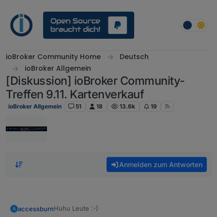
Weiter zum Inhalt
ioBroker Community Home
Deutsch
ioBroker Allgemein
[Diskussion] ioBroker Community-
Treffen 9.11. Kartenverkauf
ioBroker Allgemein
51
18
13.6k
19
Anmelden zum Antworten
Huhu Leute :-)
accessburn
A