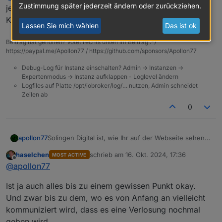
Zustimmung später jederzeit ändern oder zurückziehen.
jeden Vortragenden und dem Organisationsteam die
Karten gesponsert.
Lassen Sie mich wählen
Das ist ok
Beitrag hat geholfen? Votet rechts unten im Beitrag :-)
https://paypal.me/Apollon77 / https://github.com/sponsors/Apollon77
Debug-Log für Instanz einschalten? Admin -> Instanzen ->
Expertenmodus -> Instanz aufklappen - Loglevel ändern
Logfiles auf Platte /opt/iobroker/log/… nutzen, Admin schneidet
Zeilen ab
0
Solingen Digital ist, wie Ihr auf der Webseite sehen
apollon77
könnt, unser Kooperationspartner bei dem Event und
haselchen
schrieb am
16. Okt. 2024, 17:36
MOST ACTIVE
haben uns sehr stark unterstützt und sind auch
Also von daher ist die Verlosung eines gewissen
zuletzt editiert von
Offline
@
apollon77
Sponsor. Denkt Ihr ich hätte das hier gepostet wenn
Karten-Kontingents vereinbart. Ich glaube - vor allem
das nicht offiziell wäre und dazu gehören würde.
weil es eine Behörde der Stadt ist - braucht man sich
@
haselchen
Der "Ausrichter der Veranstaltung" hat
Ist ja auch alles bis zu einem gewissen Punkt okay.
wegen unlauterer Werbung o.ä. nicht unbedingt zu
für jeden Vortragenden und dem Organisationsteam
grosse Gedanken zu machen. Aber natürlich steht
die Karten gesponsert.
Und zwar bis zu dem, wo es von Anfang an vielleicht
es jedem frei mitzumachen oder nicht.
kommuniziert wird, dass es eine Verlosung nochmal
geben wird.