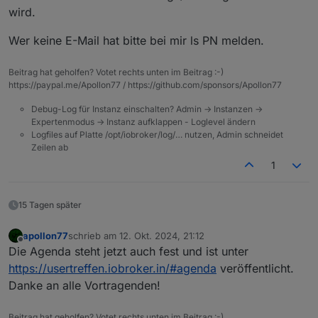
wird.
Wer keine E-Mail hat bitte bei mir ls PN melden.
Beitrag hat geholfen? Votet rechts unten im Beitrag :-)
https://paypal.me/Apollon77 / https://github.com/sponsors/Apollon77
Debug-Log für Instanz einschalten? Admin -> Instanzen ->
Expertenmodus -> Instanz aufklappen - Loglevel ändern
Logfiles auf Platte /opt/iobroker/log/… nutzen, Admin schneidet
Zeilen ab
1
15 Tagen später
apollon77
schrieb am
12. Okt. 2024, 21:12
zuletzt editiert von
Offline
Die Agenda steht jetzt auch fest und ist unter
https://usertreffen.iobroker.in/#agenda
veröffentlicht.
Danke an alle Vortragenden!
Beitrag hat geholfen? Votet rechts unten im Beitrag :-)