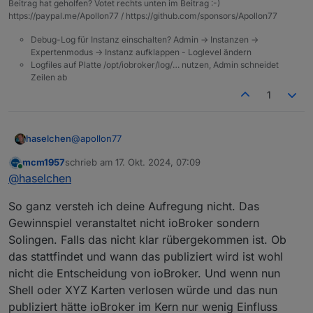
Beitrag hat geholfen? Votet rechts unten im Beitrag :-)
ein paar User gibt, die Karten suchen und der
https://paypal.me/Apollon77 / https://github.com/sponsors/Apollon77
Thread mit "ausverkauft" deklariert ist und dann
kommst Du mit nem Gewinnspiel.....
Debug-Log für Instanz einschalten? Admin -> Instanzen ->
Expertenmodus -> Instanz aufklappen - Loglevel ändern
Logfiles auf Platte /opt/iobroker/log/… nutzen, Admin schneidet
Zeilen ab
1
@
apollon77
haselchen
mcm1957
schrieb am
17. Okt. 2024, 07:09
Ist ja auch alles bis zu einem gewissen Punkt okay.
zuletzt editiert von
Online
@
haselchen
Und zwar bis zu dem, wo es von Anfang an
vielleicht kommuniziert wird, dass es eine
So ganz versteh ich deine Aufregung nicht. Das
Verlosung nochmal geben wird.
Und nicht ein Post mit einem Link ohne Infos dazu.
Gewinnspiel veranstaltet nicht ioBroker sondern
Mir ist das deswegen aufgestossen, weil es hier
Solingen. Falls das nicht klar rübergekommen ist. Ob
ein paar User gibt, die Karten suchen und der
das stattfindet und wann das publiziert wird ist wohl
Thread mit "ausverkauft" deklariert ist und dann
kommst Du mit nem Gewinnspiel.....
nicht die Entscheidung von ioBroker. Und wenn nun
Shell oder XYZ Karten verlosen würde und das nun
publiziert hätte ioBroker im Kern nur wenig Einfluss