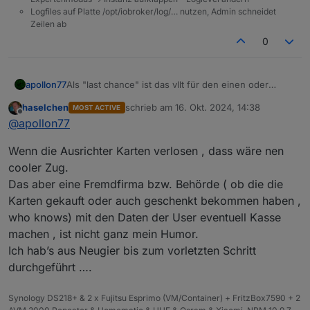
Logfiles auf Platte /opt/iobroker/log/… nutzen, Admin schneidet
Zeilen ab
0
apollon77
Als "last chance" ist das vllt für den einen oder
anderen Interessant ...
haselchen
schrieb am
16. Okt. 2024, 14:38
MOST ACTIVE
https://www.linkedin.com/posts/solingendigital_zum-
zuletzt editiert von
Offline
@
apollon77
10jährigen-bestehen-feiert-unser-opensource-
activity-7252211687653560320-w_2O/?
Wenn die Ausrichter Karten verlosen , dass wäre nen
utm_source=share&utm_medium=member_ios
cooler Zug.
Das aber eine Fremdfirma bzw. Behörde ( ob die die
Karten gekauft oder auch geschenkt bekommen haben ,
who knows) mit den Daten der User eventuell Kasse
machen , ist nicht ganz mein Humor.
Ich hab’s aus Neugier bis zum vorletzten Schritt
durchgeführt ….
Synology DS218+ & 2 x Fujitsu Esprimo (VM/Container) + FritzBox7590 + 2