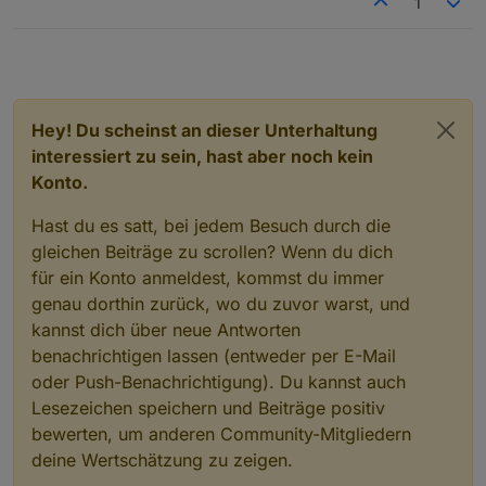
1
darauf. Wäre es deiner Meinung nach sinnvoller
besonders schützendwerte Personen / Kinder die
dem ganzen Organisationsteam ein ganz ganz
gewesen die Info hier nicht zu posten? (Ja, denn
das nicht selbst beurteilen können.
großes DANKE sagen.
So was auf die Beine zu
DANKE fürs Organisieren
und freu mich euch zu
dann hätte sich @Apollon diese Diskussion erspart
stellen ist keine Nebenbeiaufgabe zwischen Kaffee
treffen.
:-) )
und Kuchen.
Hey! Du scheinst an dieser Unterhaltung
interessiert zu sein, hast aber noch kein
Konto.
Hast du es satt, bei jedem Besuch durch die
gleichen Beiträge zu scrollen? Wenn du dich
für ein Konto anmeldest, kommst du immer
genau dorthin zurück, wo du zuvor warst, und
kannst dich über neue Antworten
benachrichtigen lassen (entweder per E-Mail
oder Push-Benachrichtigung). Du kannst auch
Lesezeichen speichern und Beiträge positiv
bewerten, um anderen Community-Mitgliedern
deine Wertschätzung zu zeigen.