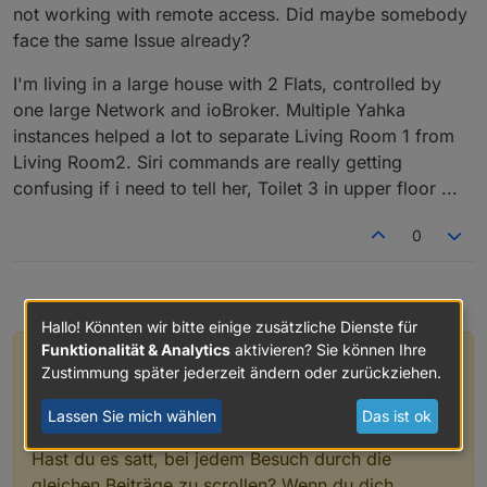
not working with remote access. Did maybe somebody
face the same Issue already?
I'm living in a large house with 2 Flats, controlled by
one large Network and ioBroker. Multiple Yahka
instances helped a lot to separate Living Room 1 from
Living Room2. Siri commands are really getting
confusing if i need to tell her, Toilet 3 in upper floor ...
0
Hallo! Könnten wir bitte einige zusätzliche Dienste für
Funktionalität & Analytics
aktivieren? Sie können Ihre
Hey! Du scheinst an dieser Unterhaltung
Zustimmung später jederzeit ändern oder zurückziehen.
interessiert zu sein, hast aber noch kein
Konto.
Lassen Sie mich wählen
Das ist ok
Hast du es satt, bei jedem Besuch durch die
gleichen Beiträge zu scrollen? Wenn du dich