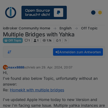
Weiter zum Inhalt
ioBroker Community Home
English
Off Topic
Multiple Bridges with Yahka
Off Topic
1
1
1.1k
1
Anmelden zum Antworten
maxx8888
schrieb am
29. Apr. 2024, 20:07
M
zuletzt editiert von
Offline
Hi,
I've found also below Topic, unfortunatly without an
answer:
Re:
Homekit with multiple bridges
I've updated Apple Home today to new Version and
now i'm facing same Issue. Multiple yahka instances are