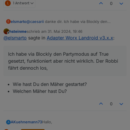
L
1 Antwort
0
elsmarto
@
caesarii
danke dir. Ich habe via Blockly den
E
Partymodus auf True gesetzt, funktioniert aber nicht
hsteinme
schrieb am
31. Mai 2024, 19:46
wirklich. Der Robbi fährt dennoch los, obwohl der
zuletzt editiert von
Offline
@
elsmarto
sagte in
Adapter Worx Landroid v3.x.x
:
Datenpunkt auf True gesetzt ist. Muss man das ggf.
über die sendCommand-Funktion lösen?
Ich habe via Blockly den Partymodus auf True
gesetzt, funktioniert aber nicht wirklich. Der Robbi
fährt dennoch los,
Wie hast Du den Mäher gestartet?
Welchen Mäher hast Du?
0
Hallo,
AKuehnemann73
A