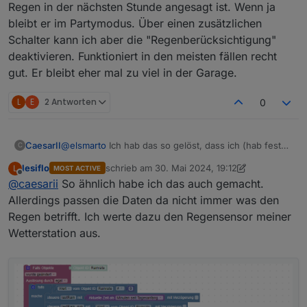
Regen in der nächsten Stunde angesagt ist. Wenn ja
Momentan nutze ich ein Blockly um bei Regen = 1 via
bleibt er im Partymodus. Über einen zusätzlichen
worx.xxx.mower.sendCommand = 3 den Robbie in
die Garage fährt. Wie realisiere ich jedoch nun, dass
Danke euch schon mal
Schalter kann ich aber die "Regenberücksichtigung"
bei Regen = 0 der RainTimer zuerst abgewartet
deaktivieren. Funktioniert in den meisten fällen recht
werden soll, bevor es wieder raus auf den Rasen
gut. Er bleibt eher mal zu viel in der Garage.
geht?
L
E
2 Antworten
0
CaesarII
@
elsmarto
Ich hab das so gelöst, dass ich (hab feste
C
Zeiten) 1 Stunden bevor er mäht schaut ein Skript bei
lesiflo
schrieb am
30. Mai 2024, 19:12
L
MOST ACTIVE
der Instanz weatherunderground vorbei und schaut
zuletzt editiert von lesiflo
Offline
@
caesarii
So ähnlich habe ich das auch gemacht.
ob Regen in der nächsten Stunde angesagt ist. Wenn
ja bleibt er im Partymodus. Über einen zusätzlichen
Allerdings passen die Daten da nicht immer was den
Schalter kann ich aber die "Regenberücksichtigung"
Regen betrifft. Ich werte dazu den Regensensor meiner
deaktivieren. Funktioniert in den meisten fällen recht
Wetterstation aus.
gut. Er bleibt eher mal zu viel in der Garage.