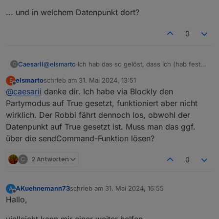
... und in welchem Datenpunkt dort?
0
CaesarII
@
elsmarto
Ich hab das so gelöst, dass ich (hab feste
C
Zeiten) 1 Stunden bevor er mäht schaut ein Skript bei
elsmarto
schrieb am
31. Mai 2024, 13:51
E
der Instanz weatherunderground vorbei und schaut
zuletzt editiert von
Offline
@
caesarii
danke dir. Ich habe via Blockly den
ob Regen in der nächsten Stunde angesagt ist. Wenn
ja bleibt er im Partymodus. Über einen zusätzlichen
Partymodus auf True gesetzt, funktioniert aber nicht
Schalter kann ich aber die "Regenberücksichtigung"
wirklich. Der Robbi fährt dennoch los, obwohl der
deaktivieren. Funktioniert in den meisten fällen recht
Datenpunkt auf True gesetzt ist. Muss man das ggf.
gut. Er bleibt eher mal zu viel in der Garage.
über die sendCommand-Funktion lösen?
C
2 Antworten
0
AKuehnemann73
schrieb am
31. Mai 2024, 16:55
A
zuletzt editiert von
Offline
Hallo,
vielleicht kann mir einer weiter helfen.