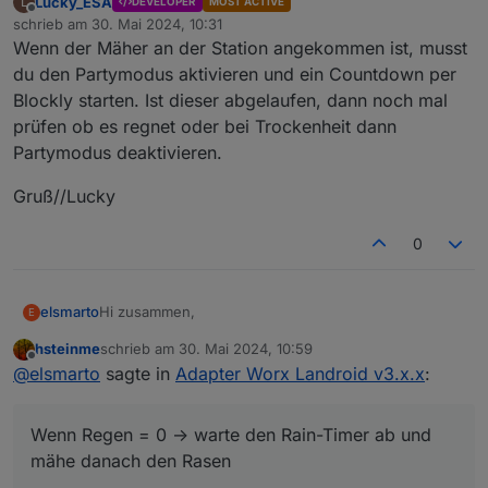
Lucky_ESA
L
DEVELOPER
MOST ACTIVE
Offline
schrieb am
30. Mai 2024, 10:31
zuletzt editiert von
Wenn der Mäher an der Station angekommen ist, musst
du den Partymodus aktivieren und ein Countdown per
Blockly starten. Ist dieser abgelaufen, dann noch mal
prüfen ob es regnet oder bei Trockenheit dann
Partymodus deaktivieren.
Gruß//Lucky
0
Hi zusammen,
elsmarto
E
hsteinme
schrieb am
30. Mai 2024, 10:59
ich habe nun endlich einen externen Regensensor,
zuletzt editiert von
Offline
@
elsmarto
sagte in
Adapter Worx Landroid v3.x.x
:
da beide Robbies in einer Garage stehen. Nun
möchte ich diese entsprechend über den externen
Wenn Regen = 1 -> fahre auf Ladestation
Sensor steuern. Also eigentlich nur ganz einfach:
Wie ist das am einfachsten realisierbar?
Wenn Regen = 0 -> warte den Rain-Timer ab
Wenn Regen = 0 -> warte den Rain-Timer ab und
und mähe danach den Rasen
Momentan nutze ich ein Blockly um bei Regen = 1 via
mähe danach den Rasen
worx.xxx.mower.sendCommand = 3 den Robbie in