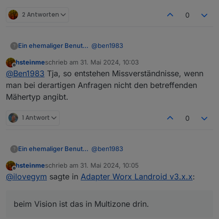
2 Antworten
0
@
ben1983
Ein ehemaliger Benutzer
?
hsteinme
schrieb am
31. Mai 2024, 10:03
beim Vision ist das in Multizone drin.
zuletzt editiert von
Offline
@
Ben1983
Tja, so entstehen Missverständnisse, wenn
man bei derartigen Anfragen nicht den betreffenden
Mähertyp angibt.
1 Antwort
0
@
ben1983
Ein ehemaliger Benutzer
?
hsteinme
schrieb am
31. Mai 2024, 10:05
beim Vision ist das in Multizone drin.
zuletzt editiert von
Offline
@
ilovegym
sagte in
Adapter Worx Landroid v3.x.x
:
beim Vision ist das in Multizone drin.