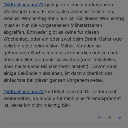
@
AKuehnemann73
geht ja von einem vorliegenden
Wochenplan aus. Er muss also zunächst feststellen,
Von der Startzeit des Mähers 30 Sek abziehen und
welcher Wochentag denn nun ist. Für diesen Wochentag
diese neue Zeit wieder in die Startzeit für's Hochfahren
muss er nun die vorgesehenen Mähstartzeiten
umwandeln.
abgreifen. Entweder gibt es keine für diesen
Darauf dann triggern.
Wochentag, oder ein oder zwei beim Draht-Mäher oder
beliebig viele beim Vision-Mäher. Von den so
gefundenen Startzeiten muss er nun die nächste nach
dem aktuellen Zeitpunkt aussuchen (oder feststellen,
dass heute keine Mähzeit mehr ansteht). Davon dann
einige Sekündlein abziehen, ist dann sicherlich das
einfachste bei dieser ganzen Vorgehensweise.
@
AKuehnemann73
Im Detail kann ich Dir leider nicht
weiterhelfen, da Blockly für mich eine "Fremdsprache"
ist, derer ich nicht mächtig bin-
0