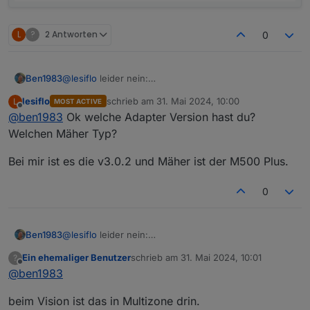
L
?
2 Antworten
0
Ben1983
@
lesiflo
leider nein:
lesiflo
schrieb am
31. Mai 2024, 10:00
L
MOST ACTIVE
zuletzt editiert von
Offline
@
ben1983
Ok welche Adapter Version hast du?
Welchen Mäher Typ?
Bei mir ist es die v3.0.2 und Mäher ist der M500 Plus.
0
Ben1983
@
lesiflo
leider nein:
Ein ehemaliger Benutzer
schrieb am
31. Mai 2024, 10:01
?
zuletzt editiert von
Offline
@
ben1983
beim Vision ist das in Multizone drin.