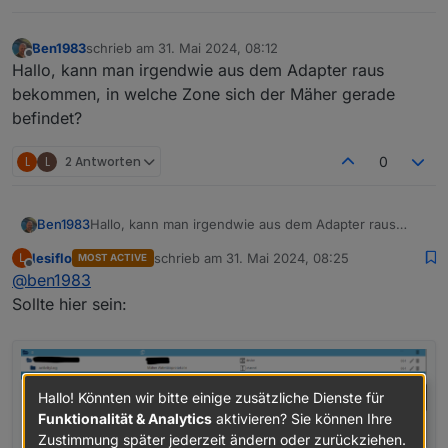
Ben1983
schrieb am
31. Mai 2024, 08:12
zuletzt editiert von
Offline
Hallo, kann man irgendwie aus dem Adapter raus
bekommen, in welche Zone sich der Mäher gerade
befindet?
L
L
2 Antworten
0
Ben1983
Hallo, kann man irgendwie aus dem Adapter raus
bekommen, in welche Zone sich der Mäher gerade
lesiflo
schrieb am
31. Mai 2024, 08:25
L
MOST ACTIVE
befindet?
zuletzt editiert von
Offline
@
ben1983
Sollte hier sein:
Hallo! Könnten wir bitte einige zusätzliche Dienste für
Funktionalität & Analytics
aktivieren? Sie können Ihre
Zustimmung später jederzeit ändern oder zurückziehen.