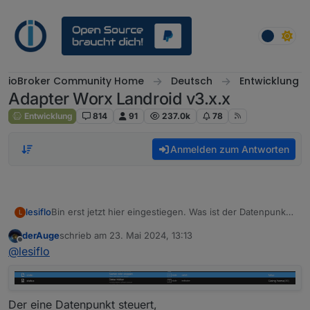
Weiter zum Inhalt
ioBroker Community Home
Deutsch
Entwicklung
Adapter Worx Landroid v3.x.x
Entwicklung
814
91
237.0k
78
Anmelden zum Antworten
lesiflo
Bin erst jetzt hier eingestiegen. Was ist der Datenpunkt
L
für "Nach Hause fahren"? Alle anderen wie "Start" und
derAuge
schrieb am
23. Mai 2024, 13:13
"Pause"
zuletzt editiert von
Offline
@
lesiflo
habe ich gefunden.
Der eine Datenpunkt steuert,