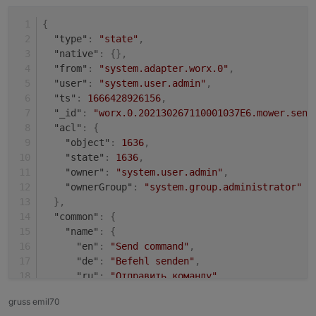
{
"type"
:
"state"
,
"native"
:
{
}
,
"from"
:
"system.adapter.worx.0"
,
"user"
:
"system.user.admin"
,
"ts"
:
1666428926156
,
"_id"
:
"worx.0.202130267110001037E6.mower.send
"acl"
:
{
"object"
:
1636
,
"state"
:
1636
,
"owner"
:
"system.user.admin"
,
"ownerGroup"
:
"system.group.administrator"
}
,
"common"
:
{
"name"
:
{
"en"
:
"Send command"
,
"de"
:
"Befehl senden"
,
"ru"
:
"Отправить команду"
,
"pt"
:
"Enviar comando"
,
gruss emil70
"nl"
:
"Stuur het bevel"
,