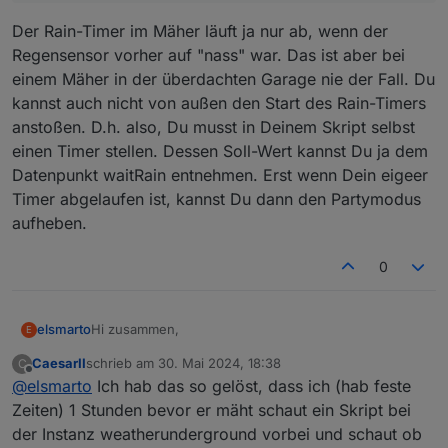
die Garage fährt. Wie realisiere ich jedoch nun, dass
Danke euch schon mal
Der Rain-Timer im Mäher läuft ja nur ab, wenn der
bei Regen = 0 der RainTimer zuerst abgewartet
werden soll, bevor es wieder raus auf den Rasen
Regensensor vorher auf "nass" war. Das ist aber bei
geht?
einem Mäher in der überdachten Garage nie der Fall. Du
kannst auch nicht von außen den Start des Rain-Timers
anstoßen. D.h. also, Du musst in Deinem Skript selbst
einen Timer stellen. Dessen Soll-Wert kannst Du ja dem
Datenpunkt waitRain entnehmen. Erst wenn Dein eigeer
Timer abgelaufen ist, kannst Du dann den Partymodus
aufheben.
0
Hi zusammen,
elsmarto
E
CaesarII
schrieb am
30. Mai 2024, 18:38
C
ich habe nun endlich einen externen Regensensor,
zuletzt editiert von
Offline
@
elsmarto
Ich hab das so gelöst, dass ich (hab feste
da beide Robbies in einer Garage stehen. Nun
möchte ich diese entsprechend über den externen
Wenn Regen = 1 -> fahre auf Ladestation
Zeiten) 1 Stunden bevor er mäht schaut ein Skript bei
Sensor steuern. Also eigentlich nur ganz einfach:
Wie ist das am einfachsten realisierbar?
Wenn Regen = 0 -> warte den Rain-Timer ab
der Instanz weatherunderground vorbei und schaut ob
und mähe danach den Rasen