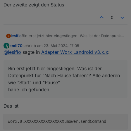
Der zweite zeigt den Status
0
lesiflo
Bin erst jetzt hier eingestiegen. Was ist der Datenpunkt
L
für "Nach Hause fahren"? Alle anderen wie "Start" und
emil70
schrieb am
23. Mai 2024, 17:05
E
"Pause"
zuletzt editiert von
Online
@
lesiflo
sagte in
Adapter Worx Landroid v3.x.x
:
habe ich gefunden.
Bin erst jetzt hier eingestiegen. Was ist der
Datenpunkt für "Nach Hause fahren"? Alle anderen
wie "Start" und "Pause"
habe ich gefunden.
Das ist