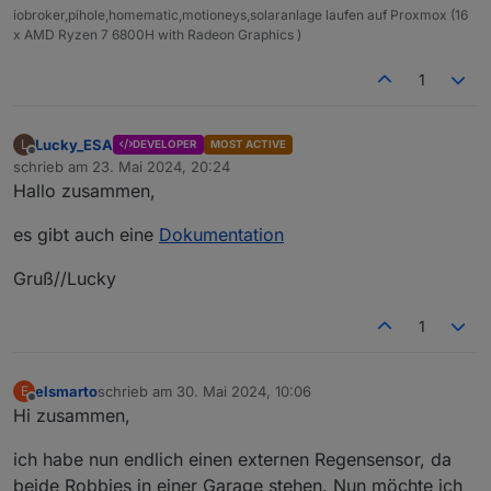
"fr"
:
"Envoyer la commande"
,
iobroker,pihole,homematic,motioneys,solaranlage laufen auf Proxmox (16
"it"
:
"Invia comando"
,
x AMD Ryzen 7 6800H with Radeon Graphics )
"es"
:
"Enviar comando"
,
"pl"
:
"Dowództwo Senatu"
,
1
"uk"
:
"Надіслати команду"
,
"zh-cn"
:
"总指挥"
Lucky_ESA
L
}
,
DEVELOPER
MOST ACTIVE
Offline
schrieb am
23. Mai 2024, 20:24
"type"
:
"number"
,
zuletzt editiert von
Hallo zusammen,
"role"
:
"value"
,
"read"
:
true
,
es gibt auch eine
Dokumentation
"write"
:
true
,
"desc"
:
"send Command to Landroid"
,
Gruß//Lucky
"states"
:
{
"1"
:
"Start"
,
1
"2"
:
"Stop"
,
"3"
:
"Home"
,
"4"
:
"Follow border"
,
elsmarto
schrieb am
30. Mai 2024, 10:06
E
"5"
:
"Wi-Fi Lock"
,
zuletzt editiert von
Offline
Hi zusammen,
"6"
:
"Wi-Fi Unlock"
,
"7"
:
"Reset Log"
,
ich habe nun endlich einen externen Regensensor, da
"8"
:
"Pause over border"
,
beide Robbies in einer Garage stehen. Nun möchte ich
"9"
:
"safe homing"
,