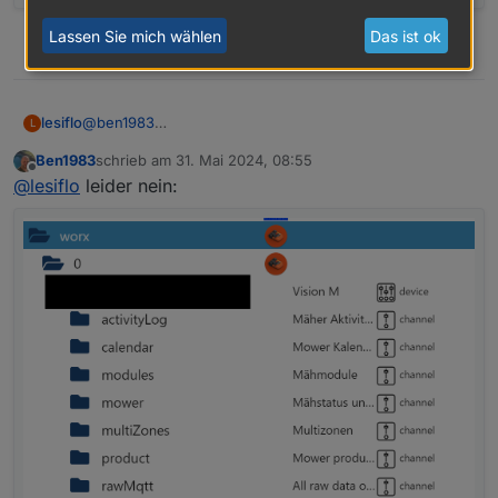
Lassen Sie mich wählen
Das ist ok
0
@
ben1983
lesiflo
L
Sollte hier sein:
Ben1983
schrieb am
31. Mai 2024, 08:55
zuletzt editiert von
Offline
@
lesiflo
leider nein: