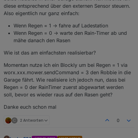
diese entsprechend über den externen Sensor steuern.
"100"
:
"Pairing command"
,
Also eigentlich nur ganz einfach:
"103"
:
"Start driving"
,
"104"
:
"Stop driving"
Wenn Regen = 1 -> fahre auf Ladestation
}
}
Wenn Regen = 0 -> warte den Rain-Timer ab und
}
mähe danach den Rasen
Wie ist das am einfachsten realisierbar?
Momentan nutze ich ein Blockly um bei Regen = 1 via
worx.xxx.mower.sendCommand = 3 den Robbie in die
Garage fährt. Wie realisiere ich jedoch nun, dass bei
Regen = 0 der RainTimer zuerst abgewartet werden
soll, bevor es wieder raus auf den Rasen geht?
Danke euch schon mal
C
2 Antworten
0