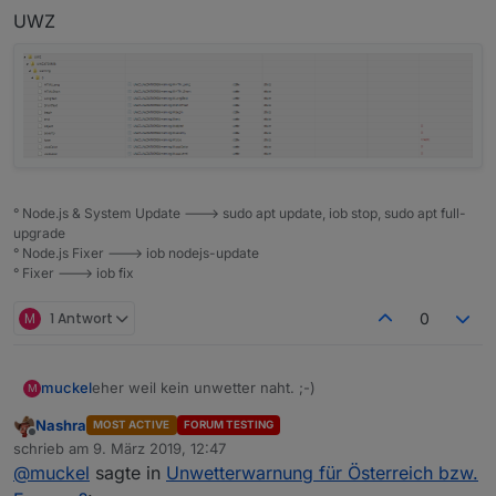
UWZ
° Node.js & System Update ---> sudo apt update, iob stop, sudo apt full-
upgrade
° Node.js Fixer ---> iob nodejs-update
° Fixer ---> iob fix
M
1 Antwort
0
muckel
eher weil kein unwetter naht. ;-)
M
Nashra
MOST ACTIVE
FORUM TESTING
Offline
schrieb am
9. März 2019, 12:47
zuletzt editiert von
@
muckel
sagte in
Unwetterwarnung für Österreich bzw.