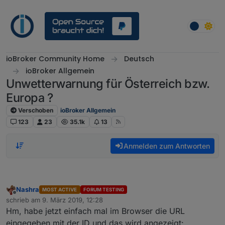
Weiter zum Inhalt
ioBroker Community Home
Deutsch
ioBroker Allgemein
Unwetterwarnung für Österreich bzw.
Europa ?
Verschoben
ioBroker Allgemein
123
23
35.1k
13
Anmelden zum Antworten
Nashra
MOST ACTIVE
FORUM TESTING
Offline
schrieb am
9. März 2019, 12:28
zuletzt editiert von
Hm, habe jetzt einfach mal im Browser die URL
eingegeben mit der ID und das wird angezeigt: