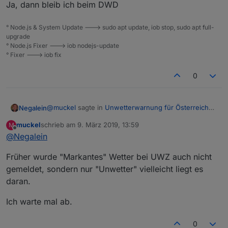
Ja, dann bleib ich beim DWD
° Node.js & System Update ---> sudo apt update, iob stop, sudo apt full-
upgrade
° Node.js Fixer ---> iob nodejs-update
° Fixer ---> iob fix
0
@
muckel
sagte in
Unwetterwarnung für Österreich
Negalein
bzw. Europa ?
:
muckel
schrieb am
9. März 2019, 13:59
M
zuletzt editiert von
Offline
@
Negalein
eher weil kein unwetter naht. ;-)
Früher wurde "Markantes" Wetter bei UWZ auch nicht
Dann vergleich mal das UWZ-Script mit dem DWD-
gemeldet, sondern nur "Unwetter" vielleicht liegt es
Adapter!
daran.
Hier bei mir liefert das Script nichts, aber DWD gibt
eine Warnung raus.
Ich warte mal ab.
DWD
UWZ
0