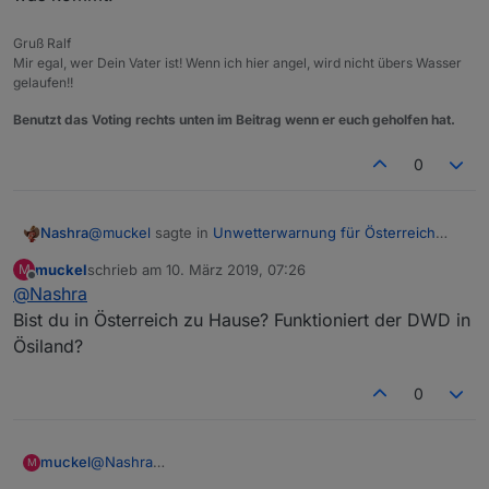
Gruß Ralf
Mir egal, wer Dein Vater ist! Wenn ich hier angel, wird nicht übers Wasser
gelaufen!!
Benutzt das Voting rechts unten im Beitrag wenn er euch geholfen hat.
0
@
muckel
sagte in
Unwetterwarnung für Österreich
Nashra
bzw. Europa ?
:
muckel
schrieb am
10. März 2019, 07:26
M
zuletzt editiert von
Offline
@
Nashra
@
Negalein
Bist du in Österreich zu Hause? Funktioniert der DWD in
Habe jetzt auch auf DWD umgestellt aber UWZ lasse
Früher wurde "Markantes" Wetter bei UWZ auch
Ösiland?
ich trotzdem mal weiterlaufen, mal sehen ob da noch
nicht gemeldet, sondern nur "Unwetter" vielleicht
was kommt.
liegt es daran.
0
Ich warte mal ab.
muckel
@
Nashra
M
Bist du in Österreich zu Hause? Funktioniert der DWD