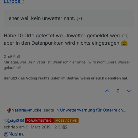
Europa ?
:
eher weil kein unwetter naht. ;-)
Habe 10 Orte getestet wo Unwetter gemeldet werden,
aber in den Datenpunkten wird nichts eingetragen
Gruß Ralf
Mir egal, wer Dein Vater ist! Wenn ich hier angel, wird nicht übers Wasser
gelaufen!!
Benutzt das Voting rechts unten im Beitrag wenn er euch geholfen hat.
0
@
muckel
sagte in
Unwetterwarnung für Österreich
Nashra
bzw. Europa ?
:
sigi234
FORUM TESTING
MOST ACTIVE
Online
eher weil kein unwetter naht. ;-)
schrieb am
9. März 2019, 12:50
zuletzt editiert von sigi234
3. Sept. 2019, 13:50
@
Nashra