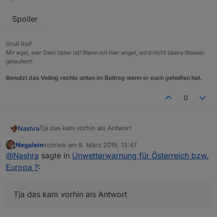
Spoiler
Gruß Ralf
Mir egal, wer Dein Vater ist! Wenn ich hier angel, wird nicht übers Wasser
gelaufen!!
Benutzt das Voting rechts unten im Beitrag wenn er euch geholfen hat.
0
Tja das kam vorhin als Antwort
Nashra
Negalein
schrieb am
9. März 2019, 13:47
zuletzt editiert von
Offline
@
Nashra
sagte in
Unwetterwarnung für Österreich bzw.
Spoiler
Europa ?
:
Tja das kam vorhin als Antwort