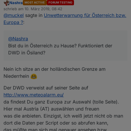
Nashra
MOST ACTIVE
FORUM TESTING
in Ösiland?
Offline
schrieb am
10. März 2019, 08:42
zuletzt editiert von
@
muckel
sagte in
Unwetterwarnung für Österreich bzw.
Europa ?
:
@
Nashra
Bist du in Österreich zu Hause? Funktioniert der
DWD in Ösiland?
Nein ich sitze an der holländischen Grenze am
Niederrhein
Der DWD verweist auf seiner Seite auf
http://www.meteoalarm.eu/
da findest Du ganz Europa zur Auswahl (tolle Seite).
Hier mal Austria (AT) auswählen und freuen
was die anbieten. Einzigst, ich weiß jetzt nicht ob man
dort die Daten per Script oder so abrufen kann,
das müßte man sich mal genauer ansehen bzw.