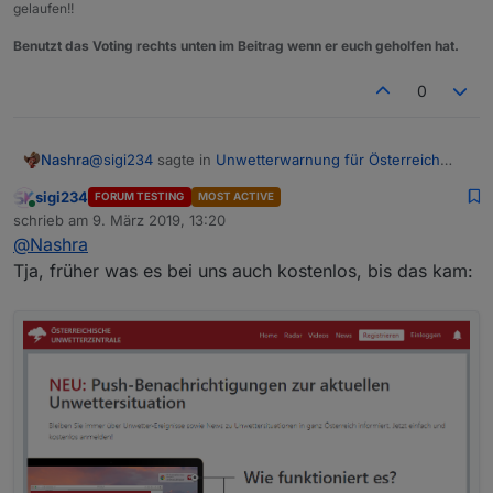
gelaufen!!
Benutzt das Voting rechts unten im Beitrag wenn er euch geholfen hat.
0
@
sigi234
sagte in
Unwetterwarnung für Österreich
Nashra
bzw. Europa ?
:
sigi234
FORUM TESTING
MOST ACTIVE
Online
@
Nashra
schrieb am
9. März 2019, 13:20
zuletzt editiert von
Ich glaube mit einer Zahlungsaufforderung!
@
Nashra
Das wäre der Hit aber noch steht bei denen...
Tja, früher was es bei uns auch kostenlos, bis das kam:
Die Unwetterzentrale ist für jeden online frei
darüber hinaus spezielle Abonnements mit Zugan
der Unwetterzentrale an. Die Abonnements umfas
weiterführende (Un-)Wetterinformationen. Je na