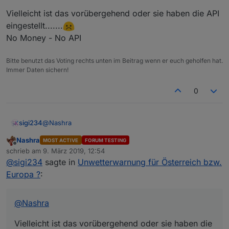
Habe 10 Orte getestet wo Unwetter gemeldet werden,
Vielleicht ist das vorübergehend oder sie haben die API
aber in den Datenpunkten wird nichts eingetragen
eingestellt.......
No Money - No API
Bitte benutzt das Voting rechts unten im Beitrag wenn er euch geholfen hat.
Immer Daten sichern!
0
@
Nashra
sigi234
Nashra
MOST ACTIVE
FORUM TESTING
Vielleicht ist das vorübergehend oder sie haben die
Offline
schrieb am
9. März 2019, 12:54
API eingestellt.......
zuletzt editiert von
@
sigi234
sagte in
Unwetterwarnung für Österreich bzw.
No Money - No API
Europa ?
:
@
Nashra
Vielleicht ist das vorübergehend oder sie haben die