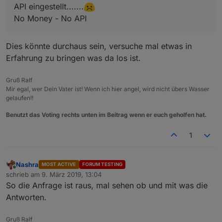
API eingestellt.......
No Money - No API
Dies könnte durchaus sein, versuche mal etwas in
Erfahrung zu bringen was da los ist.
Gruß Ralf
Mir egal, wer Dein Vater ist! Wenn ich hier angel, wird nicht übers Wasser
gelaufen!!
Benutzt das Voting rechts unten im Beitrag wenn er euch geholfen hat.
1
Nashra
MOST ACTIVE
FORUM TESTING
Offline
schrieb am
9. März 2019, 13:04
zuletzt editiert von
So die Anfrage ist raus, mal sehen ob und mit was die
Antworten.
Gruß Ralf