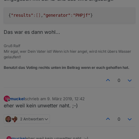
{
"results"
:[]
,
"generator"
:
"PHPjf"
}
Das war es dann wohl...
Gruß Ralf
Mir egal, wer Dein Vater ist! Wenn ich hier angel, wird nicht übers Wasser
gelaufen!!
Benutzt das Voting rechts unten im Beitrag wenn er euch geholfen hat.
0
muckel
schrieb am
9. März 2019, 12:42
M
zuletzt editiert von
Offline
eher weil kein unwetter naht. ;-)
2 Antworten
0
muckel
eher weil kein unwetter naht. ;-)
M