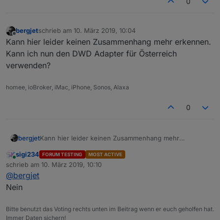
0
bergjet
schrieb am
10. März 2019, 10:04
zuletzt editiert von
Offline
Kann hier leider keinen Zusammenhang mehr erkennen.
Kann ich nun den DWD Adapter für Österreich
verwenden?
homee, ioBroker, iMac, iPhone, Sonos, Alaxa
0
bergjet
Kann hier leider keinen Zusammenhang mehr
erkennen.
sigi234
FORUM TESTING
MOST ACTIVE
Kann ich nun den DWD Adapter für Österreich
Online
schrieb am
10. März 2019, 10:10
verwenden?
zuletzt editiert von
@
bergjet
Nein
Bitte benutzt das Voting rechts unten im Beitrag wenn er euch geholfen hat.
Immer Daten sichern!