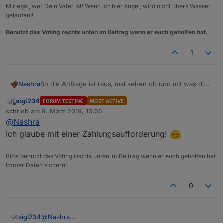
Mir egal, wer Dein Vater ist! Wenn ich hier angel, wird nicht übers Wasser
gelaufen!!
Benutzt das Voting rechts unten im Beitrag wenn er euch geholfen hat.
1
Nashra
So die Anfrage ist raus, mal sehen ob und mit was die
Antworten.
sigi234
FORUM TESTING
MOST ACTIVE
Online
schrieb am
9. März 2019, 13:05
zuletzt editiert von
@
Nashra
Ich glaube mit einer Zahlungsaufforderung!
Bitte benutzt das Voting rechts unten im Beitrag wenn er euch geholfen hat.
Immer Daten sichern!
0
sigi234
@
Nashra