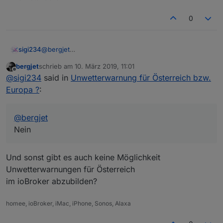
0
sigi234
@
bergjet
Nein
bergjet
schrieb am
10. März 2019, 11:01
zuletzt editiert von
Offline
@
sigi234
said in
Unwetterwarnung für Österreich bzw.
Europa ?
:
@
bergjet
Nein
Und sonst gibt es auch keine Möglichkeit
Unwetterwarnungen für Österreich
im ioBroker abzubilden?
homee, ioBroker, iMac, iPhone, Sonos, Alaxa