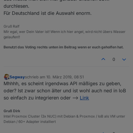
durchlesen.
Für Deutschland ist die Auswahl enorm.
Gruß Ralf
Mir egal, wer Dein Vater ist! Wenn ich hier angel, wird nicht übers Wasser
gelaufen!!
Benutzt das Voting rechts unten im Beitrag wenn er euch geholfen hat.
0
Segway
schrieb am
10. März 2019, 08:51
zuletzt editiert von
Offline
Mhhhh, es scheint irgendwas API mäßiges zu geben,
oder? Ist zwar schon älter und ist wohl auch ned in IoB
so einfach zu integrieren oder -->
Link
Gruß Dirk
Intel Proxmox Cluster (3x NUC) mit Debian & Proxmox / IoB als VM unter
Debian / 60+ Adapter installiert