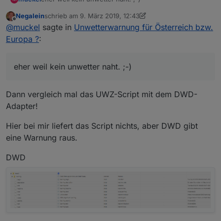
Negalein
schrieb am
9. März 2019, 12:43
zuletzt editiert von Negalein
3. Sept. 2019, 13:45
Offline
@
muckel
sagte in
Unwetterwarnung für Österreich bzw.
Europa ?
:
eher weil kein unwetter naht. ;-)
Dann vergleich mal das UWZ-Script mit dem DWD-
Adapter!
Hier bei mir liefert das Script nichts, aber DWD gibt
eine Warnung raus.
DWD