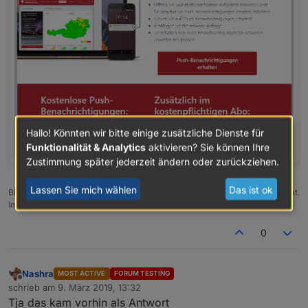
Hallo! Könnten wir bitte einige zusätzliche Dienste für
Funktionalität & Analytics
aktivieren? Sie können Ihre
Zustimmung später jederzeit ändern oder zurückziehen.
Lassen Sie mich wählen
Das ist ok
Bitte benutzt das Voting rechts unten im Beitrag wenn er euch geholfen hat.
Immer Daten sichern!
0
Nashra
MOST ACTIVE
FORUM TESTING
Offline
schrieb am
9. März 2019, 13:32
zuletzt editiert von
Tja das kam vorhin als Antwort