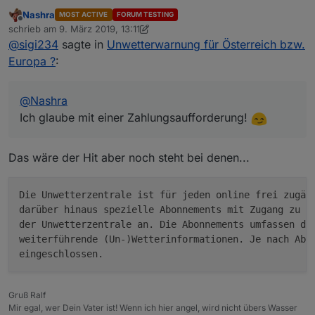
Ich glaube mit einer Zahlungsaufforderung!
Nashra
MOST ACTIVE
FORUM TESTING
Offline
schrieb am
9. März 2019, 13:11
zuletzt editiert von Nashra
3. Sept. 2019, 14:12
@
sigi234
sagte in
Unwetterwarnung für Österreich bzw.
Europa ?
:
@
Nashra
Ich glaube mit einer Zahlungsaufforderung!
Das wäre der Hit aber noch steht bei denen...
Die Unwetterzentrale ist für jeden online frei zugäng
darüber hinaus spezielle Abonnements mit Zugang zu de
der Unwetterzentrale an. Die Abonnements umfassen den
weiterführende (Un-)Wetterinformationen. Je nach Abon
Gruß Ralf
Mir egal, wer Dein Vater ist! Wenn ich hier angel, wird nicht übers Wasser