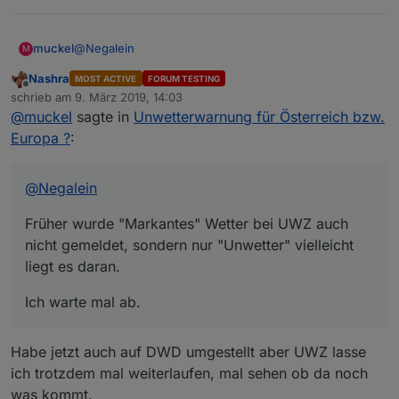
@
Negalein
muckel
M
Nashra
MOST ACTIVE
FORUM TESTING
Früher wurde "Markantes" Wetter bei UWZ auch nicht
Offline
schrieb am
9. März 2019, 14:03
gemeldet, sondern nur "Unwetter" vielleicht liegt es
zuletzt editiert von
@
muckel
sagte in
Unwetterwarnung für Österreich bzw.
daran.
Ich warte mal ab.
Europa ?
:
@
Negalein
Früher wurde "Markantes" Wetter bei UWZ auch
nicht gemeldet, sondern nur "Unwetter" vielleicht
liegt es daran.
Ich warte mal ab.
Habe jetzt auch auf DWD umgestellt aber UWZ lasse
ich trotzdem mal weiterlaufen, mal sehen ob da noch
was kommt.