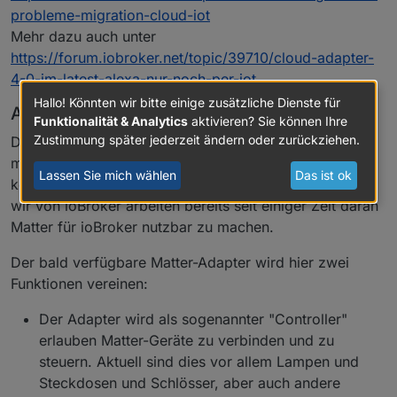
probleme-migration-cloud-iot
Mehr dazu auch unter
https://forum.iobroker.net/topic/39710/cloud-adapter-
4-0-im-latest-alexa-nur-noch-per-iot
Hallo! Könnten wir bitte einige zusätzliche Dienste für
Ausblick Matter-Adapter
Funktionalität & Analytics
aktivieren? Sie können Ihre
Zustimmung später jederzeit ändern oder zurückziehen.
Der neue Smart-Home-Standard Matte, der vor etwas
mehr als einem Jahr offiziell veröffentlicht wurde,
Lassen Sie mich wählen
Das ist ok
kommt so langsam in den deutschen Shops an. Auch
wir von ioBroker arbeiten bereits seit einiger Zeit daran
Matter für ioBroker nutzbar zu machen.
Der bald verfügbare Matter-Adapter wird hier zwei
Funktionen vereinen:
Der Adapter wird als sogenannter "Controller"
erlauben Matter-Geräte zu verbinden und zu
steuern. Aktuell sind dies vor allem Lampen und
Steckdosen und Schlösser, aber auch andere