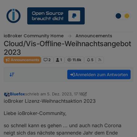
Weiter zum Inhalt
ioBroker Community Home
Announcements
Cloud/Vis-Offline-Weihnachtsangebot
2023
Announcements
2
1
11.6k
5
Anmelden zum Antworten
Bluefox
schrieb am
5. Dez. 2023, 17:18
zuletzt editiert von Bluefox
12. Aug. 2023, 10:59
Offline
ioBroker Lizenz-Weihnachtsaktion 2023
Liebe ioBroker-Community,
so schnell kann es gehen ... und auch nach Corona
neigt sich das nächste spannende Jahr dem Ende