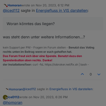
Homoran
wrote on
Nov 20, 2023, 6:12 PM
Ich versuchen aktuell die Daten aus dem
last edited by
Do not disturb
@
iced112
sagte in
Energiefluss in VIS darstellen
:
Energieflussadapter in meiner VIS darzustellen. Leider
scheitere ich daran.
Auschnitt aus der VIS
Hierzu habe ich ein iFrame eingesetzt und den Link
Woran könntes das liegen?
aus dem Tab im ioB hineinkopiert. Weder bei FireFox,
Danke schonmal für eure Ratschläge
noch bei Chrome oder der iOS ioBroker App, wir der
Energifluss in der VIS angezeigt oder dagestellt.
was steht denn unter weitere Informationen...?
kein Support per PN! - Fragen im Forum stellen -
Benutzt das Voting
rechts unten im Beitrag wenn er euch geholfen hat.
Das Forum freut sich über eine Spende. Benutzt dazu den
Spendenbutton oben rechts. Danke!
der Installationsfixer:
curl -fsL https://iobroker.net/fix.sh | bash -
0
@
iced112
sagte in
Energiefluss in VIS darstellen
:
Homoran
IceD112
wrote on
Nov 20, 2023, 6:26 PM
I
last edited by
Offline
@
homoran
Woran könntes das liegen?