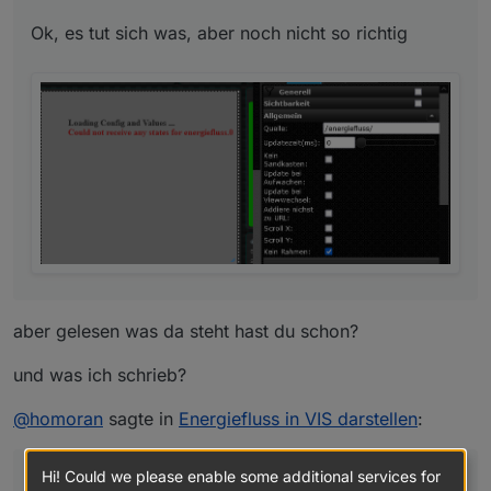
Ok, es tut sich was, aber noch nicht so richtig
aber gelesen was da steht hast du schon?
und was ich schrieb?
@
homoran
sagte in
Energiefluss in VIS darstellen
:
Hi! Could we please enable some additional services for
kann aber sein, dass du