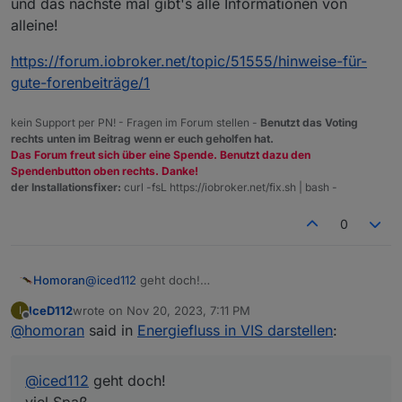
und das nächste mal gibt's alle Informationen von
alleine!
https://forum.iobroker.net/topic/51555/hinweise-für-
gute-forenbeiträge/1
kein Support per PN! - Fragen im Forum stellen -
Benutzt das Voting
rechts unten im Beitrag wenn er euch geholfen hat.
Das Forum freut sich über eine Spende. Benutzt dazu den
Spendenbutton oben rechts. Danke!
der Installationsfixer:
curl -fsL https://iobroker.net/fix.sh | bash -
0
@
iced112
geht doch!
Homoran
viel Spaß
IceD112
wrote on
Nov 20, 2023, 7:11 PM
I
und das nächste mal gibt's alle Informationen von
last edited by
Offline
@
homoran
said in
Energiefluss in VIS darstellen
:
alleine!
https://forum.iobroker.net/topic/51555/hinweise-für-
gute-forenbeiträge/1
@
iced112
geht doch!