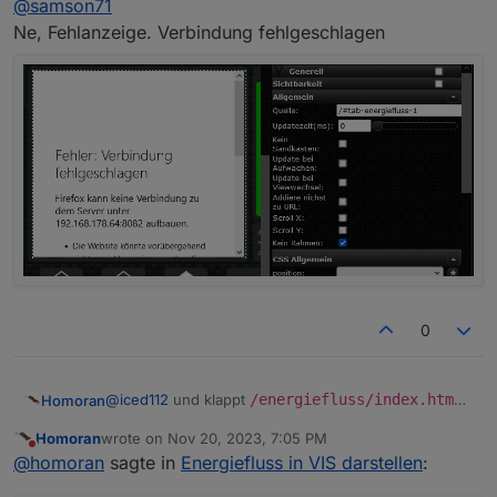
@
samson71
Lass IP/Port einfach nur weg.
Ne, Fehlanzeige. Verbindung fehlgeschlagen
0
@
iced112
und klappt
/energiefluss/index.html?
Homoran
instance=1
?
Homoran
wrote on
Nov 20, 2023, 7:05 PM
@
samson71
sagte in
Energiefluss in VIS darstellen
:
last edited by
Do not disturb
@
homoran
sagte in
Energiefluss in VIS darstellen
: