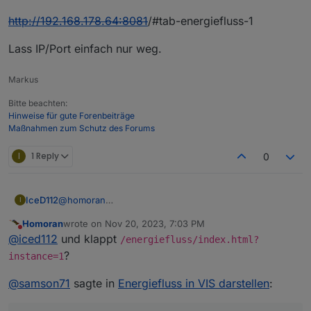
http://192.168.178.64:8081
/#tab-energiefluss-1
Lass IP/Port einfach nur weg.
Markus
Bitte beachten:
Hinweise für gute Forenbeiträge
Maßnahmen zum Schutz des Forums
I
1 Reply
0
IceD112
@
homoran
I
Richtig, ich verwende instanz.1
Homoran
wrote on
Nov 20, 2023, 7:03 PM
Aber mit /energiefluss-1/ kommt das
last edited by
Do not disturb
@
iced112
und klappt
/energiefluss/index.html?
?
instance=1
@
samson71
sagte in
Energiefluss in VIS darstellen
: