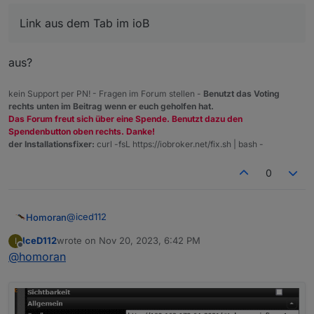
Link aus dem Tab im ioB
aus?
kein Support per PN! - Fragen im Forum stellen -
Benutzt das Voting
rechts unten im Beitrag wenn er euch geholfen hat.
Das Forum freut sich über eine Spende. Benutzt dazu den
Spendenbutton oben rechts. Danke!
der Installationsfixer:
curl -fsL https://iobroker.net/fix.sh | bash -
0
@
iced112
Homoran
IceD112
wrote on
Nov 20, 2023, 6:42 PM
I
und wie sieht der
last edited by
Offline
@
homoran
@
iced112
sagte in
Energiefluss in VIS darstellen
:
Link aus dem Tab im ioB