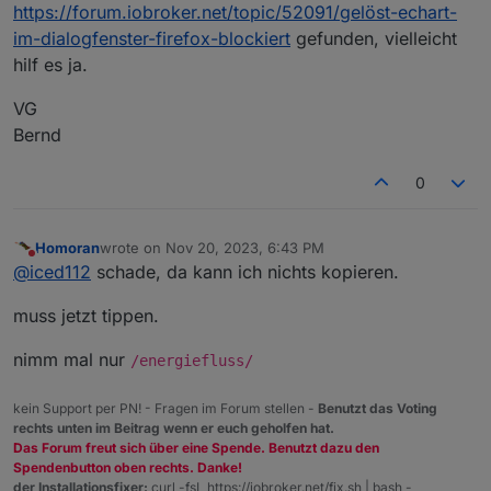
https://forum.iobroker.net/topic/52091/gelöst-echart-
im-dialogfenster-firefox-blockiert
gefunden, vielleicht
hilf es ja.
VG
Bernd
0
Homoran
wrote on
Nov 20, 2023, 6:43 PM
last edited by
Do not disturb
@
iced112
schade, da kann ich nichts kopieren.
muss jetzt tippen.
nimm mal nur
/energiefluss/
kein Support per PN! - Fragen im Forum stellen -
Benutzt das Voting
rechts unten im Beitrag wenn er euch geholfen hat.
Das Forum freut sich über eine Spende. Benutzt dazu den
Spendenbutton oben rechts. Danke!
der Installationsfixer:
curl -fsL https://iobroker.net/fix.sh | bash -