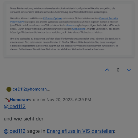
was steht denn unter weitere Informationen...?
Woran könntes das liegen? Gibt es eine andere
Möglichkeit den Energiefluss zu visualisieren?
0
IceD112
@
homoran
I
Homoran
wrote on
Nov 20, 2023, 6:39 PM
last edited by
Do not disturb
@
iced112
und wie sieht der
@
iced112
sagte in
Energiefluss in VIS darstellen
: