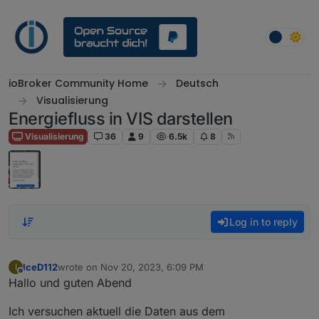
Skip to content
ioBroker Community Home
Deutsch
Visualisierung
Energiefluss in VIS darstellen
Visualisierung
36
9
6.5k
8
Log in to reply
IceD112
wrote on
Nov 20, 2023, 6:09 PM
I
last edited by
Offline
Hallo und guten Abend
Ich versuchen aktuell die Daten aus dem