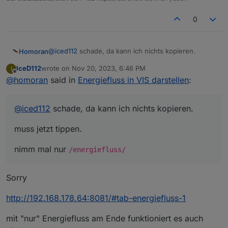
0
@
iced112
schade, da kann ich nichts kopieren.
Homoran
IceD112
wrote on
Nov 20, 2023, 6:46 PM
I
muss jetzt tippen.
last edited by
Offline
@
homoran
said in
Energiefluss in VIS darstellen
:
nimm mal nur
/energiefluss/
@
iced112
schade, da kann ich nichts kopieren.
muss jetzt tippen.
nimm mal nur
/energiefluss/
Sorry
http://192.168.178.64:8081/#tab-energiefluss-1
mit "nur" Energiefluss am Ende funktioniert es auch