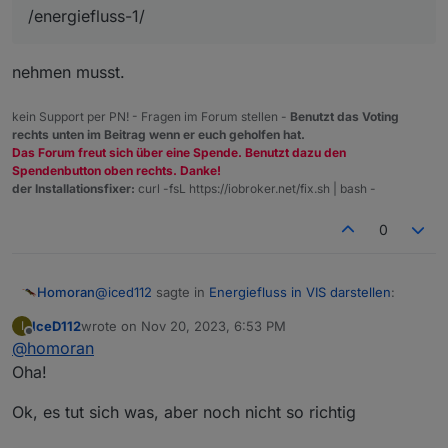
/energiefluss-1/
nehmen musst.
kein Support per PN! - Fragen im Forum stellen -
Benutzt das Voting
rechts unten im Beitrag wenn er euch geholfen hat.
Das Forum freut sich über eine Spende. Benutzt dazu den
Spendenbutton oben rechts. Danke!
der Installationsfixer:
curl -fsL https://iobroker.net/fix.sh | bash -
0
@
iced112
sagte in
Energiefluss in VIS darstellen
:
Homoran
IceD112
wrote on
Nov 20, 2023, 6:53 PM
I
last edited by
Offline
@
homoran
mit "nur" Energiefluss am Ende funktioniert es
auch nicht
Oha!
nix Ende!
nur
!
zeigen!
Ok, es tut sich was, aber noch nicht so richtig
kann aber sein, dass du