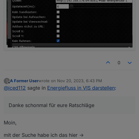
aus?
0
A Former User
wrote on
Nov 20, 2023, 6:43 PM
?
last edited by
Offline
@
iced112
sagte in
Energiefluss in VIS darstellen
:
Danke schonmal für eure Ratschläge
Moin,
mit der Suche habe ich das hier ->