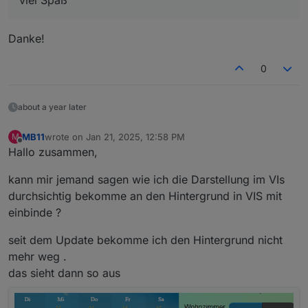
viel Spaß
Danke!
0
about a year later
MB11
wrote on
Jan 21, 2025, 12:58 PM
M
last edited by
Offline
Hallo zusammen,
kann mir jemand sagen wie ich die Darstellung im VIs
durchsichtig bekomme an den Hintergrund in VIS mit
einbinde ?
seit dem Update bekomme ich den Hintergrund nicht
mehr weg .
das sieht dann so aus