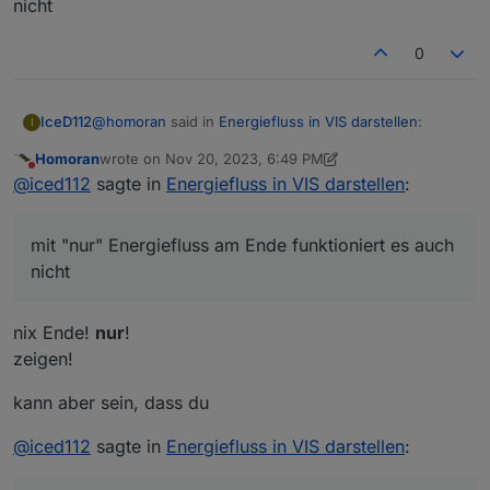
nicht
0
@
homoran
said in
Energiefluss in VIS darstellen
:
IceD112
I
Homoran
wrote on
Nov 20, 2023, 6:49 PM
last edited by Homoran
Nov 20, 2023, 7:49 PM
Do not disturb
@
iced112
schade, da kann ich nichts kopieren.
@
iced112
sagte in
Energiefluss in VIS darstellen
:
Sorry
muss jetzt tippen.
mit "nur" Energiefluss am Ende funktioniert es auch
nimm mal nur
/energiefluss/
http://192.168.178.64:8081/#tab-energiefluss-1
nicht
mit "nur" Energiefluss am Ende funktioniert es auch
nicht
nix Ende!
nur
!
zeigen!
kann aber sein, dass du
@
iced112
sagte in
Energiefluss in VIS darstellen
: