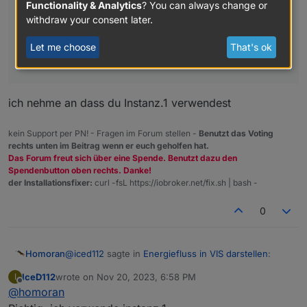
Functionality & Analytics
? You can always change or
@
iced112
sagte in Energiefluss in VIS darstellen:
withdraw your consent later.
/energiefluss-1/
Let me choose
That's ok
nehmen musst.
ich nehme an dass du Instanz.1 verwendest
kein Support per PN! - Fragen im Forum stellen -
Benutzt das Voting
rechts unten im Beitrag wenn er euch geholfen hat.
Das Forum freut sich über eine Spende. Benutzt dazu den
Spendenbutton oben rechts. Danke!
der Installationsfixer:
curl -fsL https://iobroker.net/fix.sh | bash -
0
@
iced112
sagte in
Energiefluss in VIS darstellen
:
Homoran
IceD112
wrote on
Nov 20, 2023, 6:58 PM
I
last edited by
Offline
@
homoran
@
homoran
Oha!