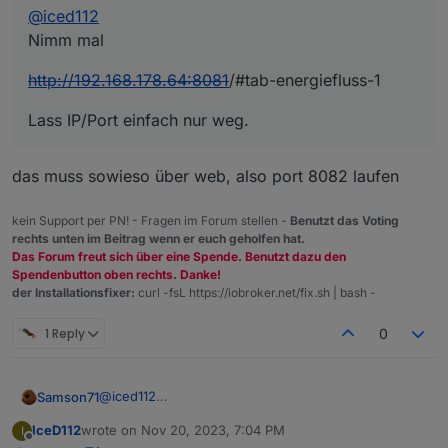
@
iced112
Nimm mal
http://192.168.178.64:8081
/#tab-energiefluss-1
Lass IP/Port einfach nur weg.
das muss sowieso über web, also port 8082 laufen
kein Support per PN! - Fragen im Forum stellen -
Benutzt das Voting
rechts unten im Beitrag wenn er euch geholfen hat.
Das Forum freut sich über eine Spende. Benutzt dazu den
Spendenbutton oben rechts. Danke!
der Installationsfixer:
curl -fsL https://iobroker.net/fix.sh | bash -
1 Reply
0
@
iced112
Samson71
Nimm mal
IceD112
wrote on
Nov 20, 2023, 7:04 PM
I
http://192.168.178.64:8081
/#tab-energiefluss-1
last edited by
Offline