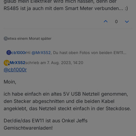
glaub mein Elektriker wird mich hassen, denn der
RS485 ist ja auch mit dem Smart Meter verbunden... :)
0
etwa einem Monat später
cb1000r
Hi
@
MrX552
, Du hast oben Fotos von beiden EW11
C
gemacht, ist es egal welchen man nimmt, welchen
MrX552
schrieb am
7. Aug. 2023, 14:20
M
hast Du genau? Hast Du auch die
zuletzt editiert von
Offline
@
cb1000r
Versorgungsspanung angelegt oder geht das ohne,
kann doch nicht, oder Ich glaub mein Elektriker wird
Moin,
mich hassen, denn der RS485 ist ja auch mit dem
Smart Meter verbunden... :)
ich habe einfach ein altes 5V USB Netzteil genommen,
den Stecker abgeschnitten und die beiden Kabel
angeklebt, das Netzteil steckt einfach in der Steckdose.
Der/die/das EW11 ist aus Onkel Jeffs
Gemischtwarenladen!