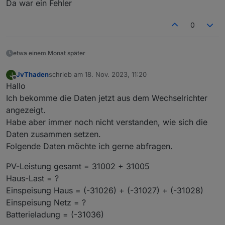
Da war ein Fehler
Ich war in der Annahme, dass im Elfin schon serielle
Daten angezeigt werden müssen auch wenn keine
Register (Holding-Register) angelegt sind!
0
etwa einem Monat später
JvThaden
schrieb am
18. Nov. 2023, 11:20
J
zuletzt editiert von
Offline
Hallo
Allein als ich die ersten Register per Hand angelegt
Ich bekomme die Daten jetzt aus dem Wechselrichter
habe, wurden auch im Elfin Serielle Datenpakete
angezeigt!
angezeigt.
Habe aber immer noch nicht verstanden, wie sich die
Daten zusammen setzen.
Folgende Daten möchte ich gerne abfragen.
PV-Leistung gesamt = 31002 + 31005
Haus-Last = ?
Einspeisung Haus = (-31026) + (-31027) + (-31028)
Einspeisung Netz = ?
Batterieladung = (-31036)