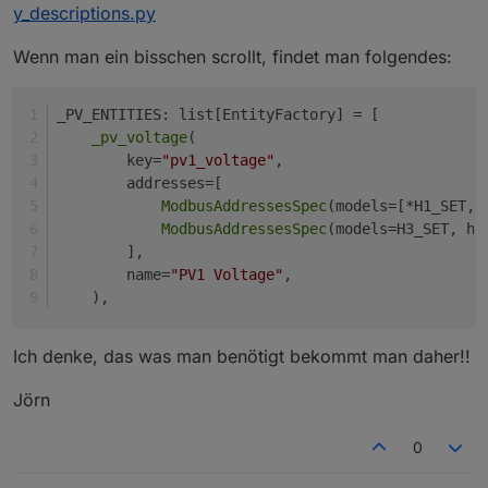
y_descriptions.py
Wenn man ein bisschen scrollt, findet man folgendes:
_PV_ENTITIES: list[EntityFactory] = [
_pv_voltage
(
        key=
"pv1_voltage"
,
        addresses=[
ModbusAddressesSpec
(models=[*H1_SET, 
ModbusAddressesSpec
(models=H3_SET, ho
        ],
Einstellungen jeweils speichern und den Elfin neu
        name=
"PV1 Voltage"
,
starten.
    ),
im ioBroker den Modbus Adapter installieren und
die Einstellungen wie folgt wählen:
Ich denke, das was man benötigt bekommt man daher!!
Jörn
0