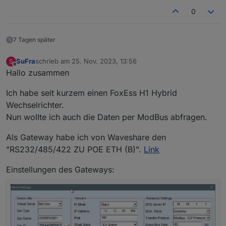
Ich könnte mir in den Allerwertesten beißen.
0
Wochenlang rumgedoktert!
Jetzt aber
7 Tagen später
SuFra
schrieb am
25. Nov. 2023, 13:56
S
zuletzt editiert von
Offline
Hallo zusammen
Ich habe seit kurzem einen FoxEss H1 Hybrid
Wechselrichter.
Nun wollte ich auch die Daten per ModBus abfragen.
Als Gateway habe ich von Waveshare den
"RS232/485/422 ZU POE ETH (B)".
Link
Einstellungen des Gateways: