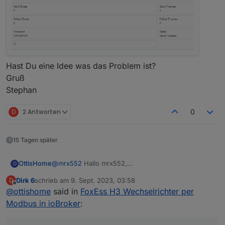
Hast Du eine Idee was das Problem ist?
Gruß
Stephan
D
2 Antworten
0
15 Tagen später
OttisHome
@
mrx552
Hallo mrx552,
O
danke für Deinen tollen Beitrag.
Dirk 6
schrieb am
9. Sept. 2023, 03:58
D
Ich habe seit Montag unseren FoxEss H3 am
zuletzt editiert von
Offline
@
ottishome
said in
FoxEss H3 Wechselrichter per
laufen.
Leider bekomme ich trotz deines Beitrages keine
Modbus in ioBroker
:
Daten in den IoBroker
Den Elfin ins Netzwerk zu integrieren war kein