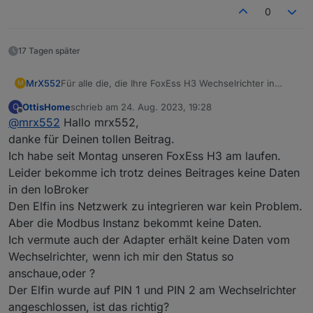
0
Einstellungen jeweils speichern und den Elfin neu
starten.
17 Tagen später
im ioBroker den Modbus Adapter installieren und
die Einstellungen wie folgt wählen:
Für alle die, die Ihre FoxEss H3 Wechselrichter in
MrX552
M
ioBroker einbinden möchten, auch einigen erfolglosen
OttisHome
schrieb am
24. Aug. 2023, 19:28
O
Versuchen läuft es nun. Angeschlossen ist ein FoxEss
Die FoxEss Cloud und / oder FoxEss App ist ja doch
zuletzt editiert von
Offline
@
mrx552
Hallo mrx552,
H3-12.0E mit 1x ECM2900 und 2x ECS2900.
recht langsam mit 5min Updatezeiten!!!
Benötigt wird:
danke für Deinen tollen Beitrag.
1x Elfin EW11 RS485 ->Wifi Adapter (wie es mit
Ich habe seit Montag unseren FoxEss H3 am laufen.
anderen funktioniert, weiß ich nicht, habe nur diesen)
Der Anschluß erfolgt an die Pins 1 und 2 des
Leider bekomme ich trotz deines Beitrages keine Daten
1x Kabel (für kurze Wege reicht ein Stück
RS485 Steckers, Pin 3 und 4 sollten belegt sein
in den IoBroker
Lautsprecherkabel)
und die Verbindung zur DTSU666 sein.
Den Elfin ins Netzwerk zu integrieren war kein Problem.
Aber die Modbus Instanz bekommt keine Daten.
Ich vermute auch der Adapter erhält keine Daten vom
Die Geräte ID muss die gleiche sein, wie im
Wechselrichter, wenn ich mir den Status so
Wechselrichter eingestellt, zu finden unter:
anschaue,oder ?
Menü -> Konfiguration -> Kommunikation -> RS485 -
> DeviceID
Der Elfin wurde auf PIN 1 und PIN 2 am Wechselrichter
Die IP-Adresse ist die des Elfin EW11
angeschlossen, ist das richtig?