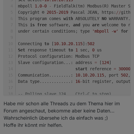
2023
-11
-25
14
:
45
:
36.061
debug
	Plugin sentry Initia
mbpoll 
1.0
-0
-
 FieldTalk(tm) Modbus(R) Master Si
Copyright © 
2015
-2019
 Pascal JEAN, https:
/
/
githu
This program comes 
with
 ABSOLUTELY 
NO
 WARRANTY.
This 
is
free
 software, 
and
 you 
are
 welcome 
to
 re
under certain conditions; type 
'mbpoll -w'
for
 d
Connecting 
to
 [
10.10
.20
.115
]:
502
Set
 response timeout 
to
1
 sec, 
0
 us
Protocol configuration: Modbus TCP
Slave configuration...: address 
=
 [
124
]
start
 reference 
=
30000
,
Communication.........: 
10.10
.20
.115
, port 
502
, 
Data type.............: 
16
-
bit register, output 
-- Polling slave 124... Ctrl-C to stop)
[
00
][
01
][
00
][
00
][
00
][
06
][
7
C][
03
][
75
][
2
F][
00
][
01
]
Habe mir schon alle Threads zu dem Thema hier im
Waiting 
for
 a confirmation...
Forum angeschaut, bekomme aber keine Daten...
ERROR Connection timed 
out
: 
select
Wahrscheinlich übersehe ich da einfach was ;)
Read output (holding) register failed: Connectio
Hoffe ihr könnt mir helfen.
-- Polling slave 124... Ctrl-C to stop)
[
00
][
02
][
00
][
00
][
00
][
06
][
7
C][
03
][
75
][
2
F][
00
][
01
]