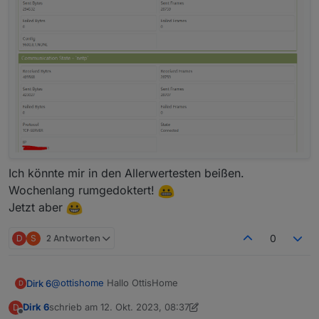
Hast Du eine Idee was das Problem ist?
Gruß
Ich könnte mir in den Allerwertesten beißen.
Stephan
Wochenlang rumgedoktert!
Jetzt aber
D
S
2 Antworten
0
@
ottishome
Hallo OttisHome
Dirk 6
D
Dirk 6
schrieb am
12. Okt. 2023, 08:37
D
Ich habe unser (mein) Problem gefunden.
zuletzt editiert von Dirk 6
10. Dez. 2023, 10:39
Offline