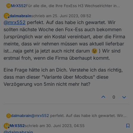
Für alle die, die Ihre FoxEss H3 Wechselrichter in
MrX552
M
ioBroker einbinden möchten, auch einigen erfolglosen
dalmabrain
schrieb am
25. Juni 2023, 09:52
D
Versuchen läuft es nun. Angeschlossen ist ein FoxEss
Die FoxEss Cloud und / oder FoxEss App ist ja doch
zuletzt editiert von
Offline
@
mrx552
perfekt. Auf das habe ich gewartet. Wir
H3-12.0E mit 1x ECM2900 und 2x ECS2900.
recht langsam mit 5min Updatezeiten!!!
Benötigt wird:
sollten nächste Woche den Fox-Ess auch bekommen
1x Elfin EW11 RS485 ->Wifi Adapter (wie es mit
(ursprünglich war ein Kostal vereinbart, aber die Firma
anderen funktioniert, weiß ich nicht, habe nur diesen)
Der Anschluß erfolgt an die Pins 1 und 2 des
meinte, dass wir nehmen müssen was aktuell lieferbar
1x Kabel (für kurze Wege reicht ein Stück
RS485 Steckers, Pin 3 und 4 sollten belegt sein
ist...naja geht ja jetzt auch nicht darum 😉 ) Wir sind
Lautsprecherkabel)
und die Verbindung zur DTSU666 sein.
erstmal froh, wenn die Firma überhaupt kommt.
Eine Frage hätte ich an Dich. Verstehe ich das richtig,
dass man dieser "Variante über Modbus" diese
Verzögerung von 5min nicht mehr hat?
0
Per WLAN auf den Elfin zugreifen (AP) und unter
der Adresse: 10.10.100.254 unter WLAN das
@
mrx552
perfekt. Auf das habe ich gewartet. Wir
dalmabrain
D
eigene WLAN einrichten, anschließend den Elfin
sollten nächste Woche den Fox-Ess auch
neu starten.
MrX552
schrieb am
30. Juni 2023, 04:55
M
bekommen (ursprünglich war ein Kostal vereinbart,
Eine Frage hätte ich an Dich. Verstehe ich das
zuletzt editiert von
Offline
@
dalmabrain
aber die Firma meinte, dass wir nehmen müssen
richtig, dass man dieser "Variante über Modbus"