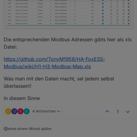
Die entsprechenden Modbus Adressen gibts hier als xls
Datei:
https://github.com/TonyM1958/HA-FoxESS-
Modbus/wiki/H1-H3-Modbus-Map.xls
Was man mit den Daten macht, sei jedem selbst
überlassen!!
in diesem Sinne
D
O
S
E
4 Antworten
1
etwa einem Monat später