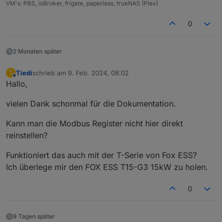
VM's: PBS, ioBroker, frigate, paperless, trueNAS (Plex)
0
Per WLAN auf den Elfin zugreifen (AP) und unter
2 Monaten später
der Adresse: 10.10.100.254 unter WLAN das
eigene WLAN einrichten, anschließend den Elfin
Tiedi
schrieb am
9. Feb. 2024, 08:02
T
zuletzt editiert von
neu starten.
Offline
Hallo,
Über das eigene Netzwerk auf die IP des Elfin
vielen Dank schonmal für die Dokumentation.
zugreifen und die Einstellungen wie in den
folgenden Bildern anpassen:
Kann man die Modbus Register nicht hier direkt
reinstellen?
Funktioniert das auch mit der T-Serie von Fox ESS?
Ich überlege mir den FOX ESS T15-G3 15kW zu holen.
0
9 Tagen später