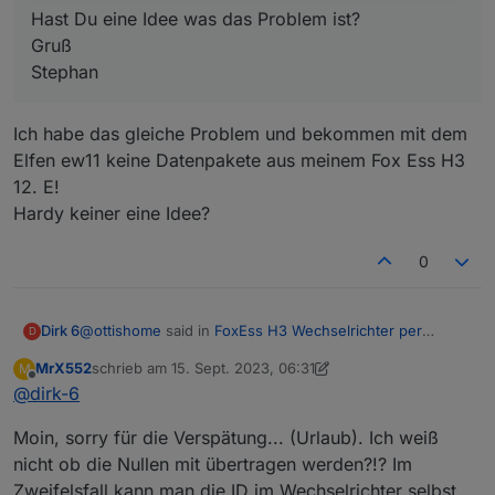
Hast Du eine Idee was das Problem ist?
Gruß
Stephan
Ich habe das gleiche Problem und bekommen mit dem
Elfen ew11 keine Datenpakete aus meinem Fox Ess H3
12. E!
Hardy keiner eine Idee?
0
@
ottishome
said in
FoxEss H3 Wechselrichter per
Dirk 6
D
Modbus in ioBroker
:
MrX552
schrieb am
15. Sept. 2023, 06:31
M
zuletzt editiert von MrX552
Offline
@
dirk-6
@
mrx552
Hallo mrx552,
danke für Deinen tollen Beitrag.
Ich habe das gleiche Problem und bekommen mit dem
Ich habe seit Montag unseren FoxEss H3 am
Moin, sorry für die Verspätung... (Urlaub). Ich weiß
Elfen ew11 keine Datenpakete aus meinem Fox Ess H3
laufen.
nicht ob die Nullen mit übertragen werden?!? Im
12. E!
Leider bekomme ich trotz deines Beitrages keine
Zweifelsfall kann man die ID im Wechselrichter selbst
Hardy keiner eine Idee?