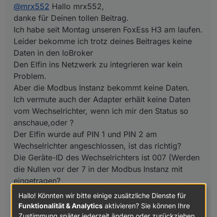
Problem.
@
mrx552
Hallo mrx552,
Aber die Modbus Instanz bekommt keine Daten.
danke für Deinen tollen Beitrag.
Ich vermute auch der Adapter erhält keine Daten
Ich habe seit Montag unseren FoxEss H3 am laufen.
vom Wechselrichter, wenn ich mir den Status so
Leider bekomme ich trotz deines Beitrages keine
anschaue,oder ?
Der Elfin wurde auf PIN 1 und PIN 2 am
Daten in den IoBroker
Wechselrichter angeschlossen, ist das richtig?
Den Elfin ins Netzwerk zu integrieren war kein
Die Geräte-ID des Wechselrichters ist 007 (Werden
Einstellungen jeweils speichern und den Elfin neu
Problem.
die Nullen vor der 7 in der Modbus Instanz mit
starten.
Aber die Modbus Instanz bekommt keine Daten.
eingetragen?
im ioBroker den Modbus Adapter installieren und
die Einstellungen wie folgt wählen:
Ich vermute auch der Adapter erhält keine Daten
vom Wechselrichter, wenn ich mir den Status so
anschaue,oder ?
Der Elfin wurde auf PIN 1 und PIN 2 am
Wechselrichter angeschlossen, ist das richtig?
Die Geräte-ID des Wechselrichters ist 007 (Werden
die Nullen vor der 7 in der Modbus Instanz mit
eingetragen?
Hallo! Könnten wir bitte einige zusätzliche Dienste für
Funktionalität & Analytics
aktivieren? Sie können Ihre
Zustimmung später jederzeit ändern oder zurückziehen.