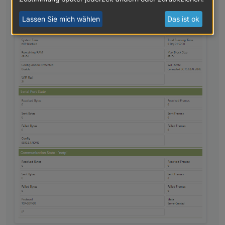
Die Geräte ID muss die gleiche sein, wie im
Wechselrichter eingestellt, zu finden unter:
Lassen Sie mich wählen
Das ist ok
Menü -> Konfiguration -> Kommunikation -> RS485 -
> DeviceID
Die IP-Adresse ist die des Elfin EW11
Hast Du eine Idee was das Problem ist?
Gruß
Stephan
Die entsprechenden Modbus Adressen gibts hier als
xls Datei:
https://github.com/TonyM1958/HA-FoxESS-
Modbus/wiki/H1-H3-Modbus-Map.xls
Was man mit den Daten macht, sei jedem selbst
überlassen!!
in diesem Sinne