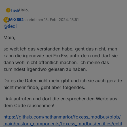
Hallo,
Tiedi
T
MrX552
schrieb am
18. Feb. 2024, 18:51
M
vielen Dank schonmal für die Dokumentation.
zuletzt editiert von
Offline
@
tiedi
Kann man die Modbus Register nicht hier direkt
Moin,
reinstellen?
Funktioniert das auch mit der T-Serie von Fox ESS?
so weit ich das verstanden habe, geht das nicht, man
Ich überlege mir den FOX ESS T15-G3 15kW zu holen.
kann die irgendwie bei FoxEss anfordern und darf sie
dann wohl nicht öffentlich machen. Ich meine das
zumindest irgendwo gelesen zu haben.
Da es die Datei nicht mehr gibt und ich sie auch gerade
nicht mehr finde, geht aber folgendes:
Link aufrufen und dort die entsprechenden Werte aus
dem Code rausnehmen!
https://github.com/nathanmarlor/foxess_modbus/blob/
main/custom_components/foxess_modbus/entities/entit