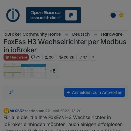
Weiter zum Inhalt
ioBroker Community Home
Deutsch
Hardware
FoxEss H3 Wechselrichter per Modbus
in ioBroker
Hardware
74
20
20.2k
17
+6
Anmelden zum Antworten
MrX552
schrieb am
22. Mai 2023, 13:20
M
zuletzt editiert von
Offline
Für alle die, die Ihre FoxEss H3 Wechselrichter in
ioBroker einbinden möchten, auch einigen erfolglosen