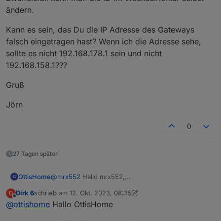
Daten in den IoBroker
ändern.
Den Elfin ins Netzwerk zu integrieren war kein
Problem.
Kann es sein, das Du die IP Adresse des Gateways
Aber die Modbus Instanz bekommt keine Daten.
Ich vermute auch der Adapter erhält keine Daten
falsch eingetragen hast? Wenn ich die Adresse sehe,
vom Wechselrichter, wenn ich mir den Status so
sollte es nicht 192.168.178.1 sein und nicht
anschaue,oder ?
192.168.158.1???
Der Elfin wurde auf PIN 1 und PIN 2 am
Wechselrichter angeschlossen, ist das richtig?
Gruß
Die Geräte-ID des Wechselrichters ist 007 (Werden
die Nullen vor der 7 in der Modbus Instanz mit
Jörn
eingetragen?
0
27 Tagen später
OttisHome
@
mrx552
Hallo mrx552,
O
danke für Deinen tollen Beitrag.
Dirk 6
schrieb am
12. Okt. 2023, 08:35
D
Ich habe seit Montag unseren FoxEss H3 am
zuletzt editiert von Dirk 6
10. Dez. 2023, 10:40
Offline
@
ottishome
Hallo OttisHome
laufen.
Leider bekomme ich trotz deines Beitrages keine