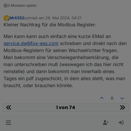
3 Monaten später
MrX552
schrieb am
29. Mai 2024, 04:21
M
zuletzt editiert von
Offline
Kleiner Nachtrag für die Modbus Register:
Die Geräte ID muss die gleiche sein, wie im
Wechselrichter eingestellt, zu finden unter:
Man kann kann auch einfach eine kurze EMail an
Menü -> Konfiguration -> Kommunikation -> RS485 -
service.de@fox-ess.com
schreiben und direkt nach den
> DeviceID
Modbus-Registern für seinen Wechselrichter fragen.
Die IP-Adresse ist die des Elfin EW11
Man bekommt eine Verschwiegenheitserklärung, die
man unterschreiben muß (weswegen ich das hier nicht
reinstelle) und dann bekommt man innerhalb eines
Tages ein pdf zugeschickt, in dem alles steht, was man
braucht, oder brauchen könnte.
0
1 von 74
Kleiner Nachtrag für die Modbus Register:
MrX552
M
Die entsprechenden Modbus Adressen gibts hier als
Ralla66
schrieb am
29. Mai 2024, 05:46
MOST ACTIVE
Man kann kann auch einfach eine kurze EMail an
xls Datei:
zuletzt editiert von
Offline