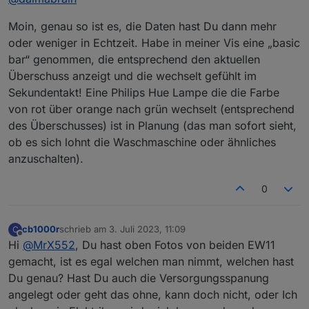
Über das eigene Netzwerk auf die IP des Elfin
was aktuell lieferbar ist...naja geht ja jetzt auch
diese Verzögerung von 5min nicht mehr hat?
zugreifen und die Einstellungen wie in den
Moin, genau so ist es, die Daten hast Du dann mehr
nicht darum 😉 ) Wir sind erstmal froh, wenn die
folgenden Bildern anpassen:
Firma überhaupt kommt.
oder weniger in Echtzeit. Habe in meiner Vis eine „basic
bar“ genommen, die entsprechend den aktuellen
Überschuss anzeigt und die wechselt gefühlt im
Sekundentakt! Eine Philips Hue Lampe die die Farbe
von rot über orange nach grün wechselt (entsprechend
des Überschusses) ist in Planung (das man sofort sieht,
ob es sich lohnt die Waschmaschine oder ähnliches
anzuschalten).
0
cb1000r
schrieb am
3. Juli 2023, 11:09
C
zuletzt editiert von
Offline
Hi
@
MrX552
, Du hast oben Fotos von beiden EW11
gemacht, ist es egal welchen man nimmt, welchen hast
Du genau? Hast Du auch die Versorgungsspanung
angelegt oder geht das ohne, kann doch nicht, oder Ich