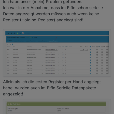
Ich habe unser (mein) Problem gefunden.
Daten in den IoBroker
Den Elfin ins Netzwerk zu integrieren war kein
Ich war in der Annahme, dass im Elfin schon serielle
Problem.
Daten angezeigt werden müssen auch wenn keine
Aber die Modbus Instanz bekommt keine Daten.
Register (Holding-Register) angelegt sind!
Ich vermute auch der Adapter erhält keine Daten
vom Wechselrichter, wenn ich mir den Status so
anschaue,oder ?
Der Elfin wurde auf PIN 1 und PIN 2 am
Wechselrichter angeschlossen, ist das richtig?
Die Geräte-ID des Wechselrichters ist 007 (Werden
die Nullen vor der 7 in der Modbus Instanz mit
Hast Du eine Idee was das Problem ist?
eingetragen?
Gruß
Stephan
Allein als ich die ersten Register per Hand angelegt
habe, wurden auch im Elfin Serielle Datenpakete
angezeigt!