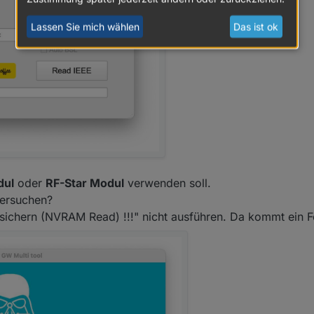
0x8c6fb9fffe1d28dd
(addr
45621
):
E2201
-
IKEA
RODRET
wir
Lassen Sie mich wählen
Das ist ok
0x8c6fb9fffe1d2743
(addr
1765
):
E2201
-
IKEA
RODRET
wire
0x8c6fb9fffe1d2912
(addr
32801
):
E2201
-
IKEA
RODRET
wir
0x881a14fffef07a8c
(addr
48839
):
E2134
-
IKEA
VALLHORN
w
dul
oder
RF-Star Modul
verwenden soll.
0x000d6f0014629597
(addr
63727
):
AC0251100NJ/AC0251600NJ
versuchen?
sichern (NVRAM Read) !!!" nicht ausführen. Da kommt ein Fe
0x60b647fffea44aa0
(addr
23451
):
E2001/E2002
-
IKEA
STYR
0x9c6937000070fad1
(addr
20041
):
RS
227
T
-
Innr
GU10
sp