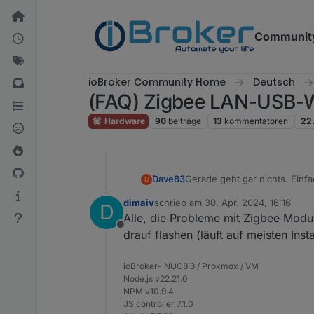
Weiter zum Inhalt
Communit
ioBroker Community Home
Deutsch
(FAQ) Zigbee LAN-USB
Hardware
90
beiträge
13
kommentatoren
22
Gerade geht gar nichts. Einf
Dave83
D
dimaiv
schrieb am
30. Apr. 2024, 16:16
D
Was kann ich euch geben, das
zuletzt editiert von
Alle, die Probleme mit Zigbee Modu
Offline
Und was genau muss ich jetz
drauf flashen (läuft auf meisten Insta
ioBroker- NUC8i3 / Proxmox / VM
Node.js v22.21.0
NPM v10.9.4
JS controller 7.1.0