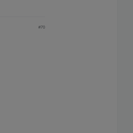
0075f861e"
#70
004452056"
ffea066d2"
ffea066e0"
006ba677b"
0075f7ac6"