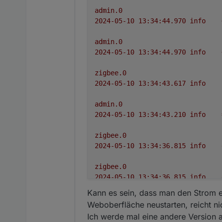
admin.0
2024-05-10 13:34:44.970	
info
admin.0
2024-05-10 13:34:44.970	
info
zigbee.0
2024-05-10 13:34:43.617	
info
admin.0
2024-05-10 13:34:43.210	
info
zigbee.0
2024-05-10 13:34:36.815	
info
zigbee.0
2024-05-10 13:34:36.815	
info
Kann es sein, dass man den Strom e
zigbee.0
Weboberfläche neustarten, reicht ni
2024-05-10 13:34:36.803	
info
Ich werde mal eine andere Version as