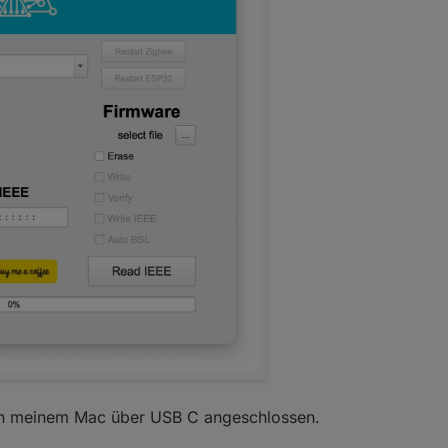
0x8c6fb9fffe642632
(addr
1836
):
E2201
-
IKEA
RODRET
wire
0xc498860000075005
(addr
16107
):
RS
227
T
-
Innr
GU10
sp
0xc498860000006cb1
(addr
65500
):
RS
227
T
-
Innr
GU10
sp
0x00158d00045cfa19
(addr
30315
):
WSDCGQ11LM
-
Aqara
Temp
0x00158d0004889d9c
(addr
15156
):
WSDCGQ11LM
-
Aqara
Temp
0x847127fffe8cd4eb
(addr
6215
):
SP
220
-
Innr
Smart
plug
0x00158d000449a2f1
(addr
5018
):
RTCGQ11LM
-
Aqara
Motion
 an meinem Mac über USB C angeschlossen.