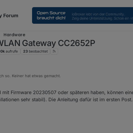
y Forum
Hardware
-WLAN Gateway CC2652P
.0k
aufrufe
23
beobachtet
ach so. Keiner hat etwas gemacht.
s ihr es analysieren könnt?
l mit Firmware 20230507 oder späteren haben, können eine
t tun?
llationen sehr stabil). Die Anleitung dafür ist im ersten Post.