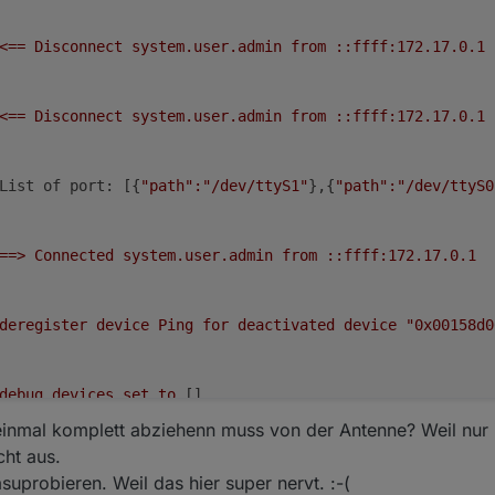
<==
Disconnect
system.user.admin
from
::ffff:172.17.0.1
<==
Disconnect
system.user.admin
from
::ffff:172.17.0.1
List of port:
 [{
"path"
:"/dev/ttyS1"
},{
"path"
:"/dev/ttyS0
==>
Connected
system.user.admin
from
::ffff:172.17.0.1
deregister
device
Ping
for
deactivated
device
"0x00158d0
debug
devices
set
to
 []

inmal komplett abziehenn muss von der Antenne? Weil nur 
cht aus.
deregister
device
Ping
for
deactivated
device
"0x50325ff
uprobieren. Weil das hier super nervt. :-(