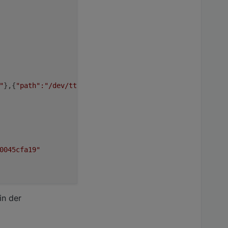
"
},{
"path"
:"/dev/ttyS2"
},{
"path"
:"/dev/ttyS3"
}]

0045cfa19"
in der
ffe29c8ca"