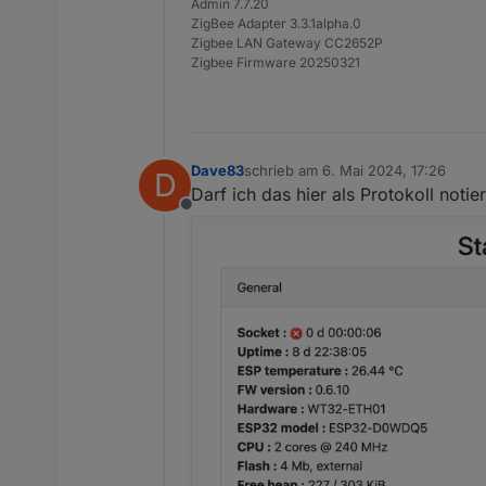
Admin 7.7.20
ZigBee Adapter 3.3.1alpha.0
Zigbee LAN Gateway CC2652P
Zigbee Firmware 20250321
Dave83
schrieb am
6. Mai 2024, 17:26
D
zuletzt editiert von
Darf ich das hier als Protokoll notie
Offline