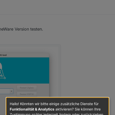
deregister
device
Ping
for
deactivated
device
"0x00158d0
deregister
device
Ping
for
deactivated
device
"0x00158d0
meWare Version testen.
deregister
device
Ping
for
deactivated
device
"0x0c4314f
deregister
device
Ping
for
deactivated
device
"0x0c4314f
deregister
device
Ping
for
deactivated
device
"0x00158d0
deregister
device
Ping
for
deactivated
device
"0x00158d0
Hallo! Könnten wir bitte einige zusätzliche Dienste für
Zigbee
started
Funktionalität & Analytics
aktivieren? Sie können Ihre
Zustimmung später jederzeit ändern oder zurückziehen.