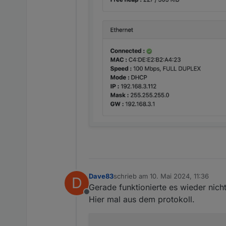
Dave83
schrieb am
10. Mai 2024, 11:36
D
zuletzt editiert von
Gerade funktionierte es wieder nicht
Offline
Hier mal aus dem protokoll.