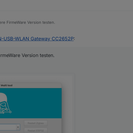
0x50325ffffe29c8ca
(addr
31158
):
E2007
-
IKEA
STARKVIND
ere FirmeWare Version testen.
0x00158d0005072e13
(addr
11768
):
RB
285
C
-
Innr
E27
bul
AN-USB-WLAN Gateway CC2652P
:
0x00158d00045c5030
(addr
41411
):
WSDCGQ11LM
-
Aqara
Temp
yte Modul
oder
RF-Star Modul
verwenden soll.
direkt an meinem Mac über USB C angeschlossen.
ll ich versuchen?
irmeWare Version testen.
"NVRAM sichern (NVRAM Read) !!!" nicht ausführen. Da kommt ein Fehler
0x00158d00047b3204
(addr
49889
):
WSDCGQ11LM
-
Aqara
Temp
0x00158d000423b454
(addr
20655
):
RTCGQ11LM
-
Aqara
Motio
0x00158d0006c41a66
(addr
38274
):
MCCGQ11LM
-
Aqara
Door
DeviceConfigure:
0x8c6fb9fffe1d2743
RODRET
Dimmer
Failed