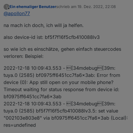
Ein ehemaliger Benutzer
schrieb am
19. Dez. 2022, 22:08
?
zuletzt editiert von
Offline
@
apollon77
na mach ich doch, ich will ja helfen.
also device-id ist: bf5f7f16f5cfb410088lv3
so wie ich es einschätze, gehen einfach steuercodes
verloren: Beispiel:
2022-12-18 10:09:43.553 - [34mdebug[39m:
tuya.0 (2585) bf0975ff6451cc7fa6x3ab: Error from
device (0): App still open on your mobile phone?
Timeout waiting for status response from device id:
bf0975ff6451cc7fa6x3ab
2022-12-18 10:09:43.553 - [34mdebug[39m:
tuya.0 (2585) bf5f7f16f5cfb410088lv3.5: set value
"002103e803e8" via bf0975ff6451cc7fa6x3ab (Local):
res=undefined