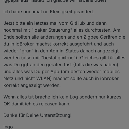
@papa_aus_rastatt Ich glaube wir habens oder?
16:57:51: auschalten remote LED
16:58:24 einschalten remote LED
Ich habe nochmal ne Kleinigkeit geändert.
16:59:00 ausschalten lokal
Jetzt bItte ein letztes mal vom GitHub und dann
nochmal mit "loaker Steuerung" alles durchtesten. Am
Ende sollten alle änderungen and en Zigbee Gerären die
du in ioBroker machst korrekt ausgeführt und auch
wieder "grün" in den Admin-States danach angezeigt
werden (also mit "bestätigt=true"). Gleiches gilt für alles
was Du ggf an den geräten tust (falls die was haben)
und alles was Du per App (am besten wieder mobiles
Netz und nicht WLAN) machst sollte auch in iobroker
korrekt angezeigt werden.
Wenn alles tut brache ich kein Log sondern nur kurzes
OK damit ich es releasen kann.
Danke für Deine Unterstützung!
Ingo