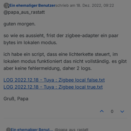
ich bekomme den fehler gerade nicht
Ein ehemaliger Benutzer
schrieb am
18. Dez. 2022, 09:22
?
reproduziert.
;-(
zuletzt editiert von
Offline
@papa_aus_rastatt
wenn er wieder auftritt, debug ich
guten morgen.
den gleich.
so wie es aussieht, frist der zigbee-adapter ein paar
bytes im lokalen modus.
ich habe ein script, dass eine lichterkette steuert, im
lokalen modus funktioniert das nicht vollständig. es gibt
aber keine fehlermeldung, daher 2 logs.
LOG 2022.12.18 - Tuya : Zigbee local false.txt
LOG 2022.12.18 - Tuya : Zigbee local true.txt
Gruß, Papa
0
@papa_aus_rastatt
Ein ehemaliger Benutzer
?