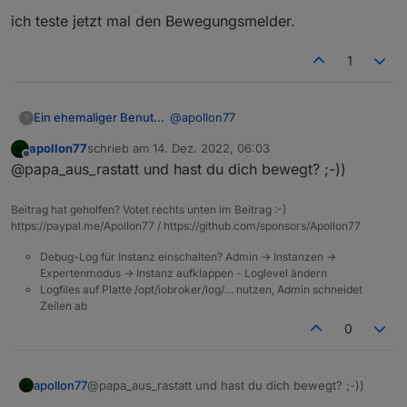
was Du per App (am besten wieder mobiles Netz
ich teste jetzt mal den Bewegungsmelder.
und nicht WLAN) machst sollte auch in iobroker
korrekt angezeigt werden.
1
@
apollon77
Ein ehemaliger Benutzer
?
apollon77
schrieb am
14. Dez. 2022, 06:03
Moin!
zuletzt editiert von
Offline
@papa_aus_rastatt und hast du dich bewegt? ;-))
ich hab es gerade eben ausprobiert
und erster Eindruck, es funktioniert!
Beitrag hat geholfen? Votet rechts unten im Beitrag :-)
also die Beleuchtung lässt sich
https://paypal.me/Apollon77 / https://github.com/sponsors/Apollon77
steuern.
Debug-Log für Instanz einschalten? Admin -> Instanzen ->
ich teste jetzt mal den
Expertenmodus -> Instanz aufklappen - Loglevel ändern
Bewegungsmelder.
Logfiles auf Platte /opt/iobroker/log/… nutzen, Admin schneidet
Zeilen ab
0
apollon77
@papa_aus_rastatt und hast du dich bewegt? ;-))