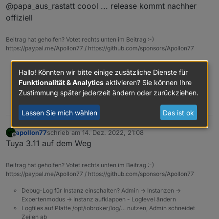
Offline
@papa_aus_rastatt coool ... release kommt nachher
meldet jetzt einen brauchbaren Status.
logisch nachvollziehbar. Ist ja fast wie
Leider stimmt mein Blockly-Script dazu
offiziell
Weihnachten.
noch nicht ganz. Aber das ist ne
andere Baustelle,
Gruß,
Beitrag hat geholfen? Votet rechts unten im Beitrag :-)
https://paypal.me/Apollon77 / https://github.com/sponsors/Apollon77
Wolfgang
Debug-Log für Instanz einschalten? Admin -> Instanzen ->
Hallo! Könnten wir bitte einige zusätzliche Dienste für
Expertenmodus -> Instanz aufklappen - Loglevel ändern
Funktionalität & Analytics
aktivieren? Sie können Ihre
Logfiles auf Platte /opt/iobroker/log/… nutzen, Admin schneidet
Zeilen ab
Zustimmung später jederzeit ändern oder zurückziehen.
0
Lassen Sie mich wählen
Das ist ok
apollon77
schrieb am
14. Dez. 2022, 21:08
zuletzt editiert von
Offline
Tuya 3.11 auf dem Weg
Beitrag hat geholfen? Votet rechts unten im Beitrag :-)
https://paypal.me/Apollon77 / https://github.com/sponsors/Apollon77
Debug-Log für Instanz einschalten? Admin -> Instanzen ->
Expertenmodus -> Instanz aufklappen - Loglevel ändern
Logfiles auf Platte /opt/iobroker/log/… nutzen, Admin schneidet
Zeilen ab