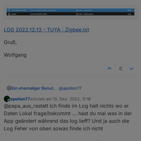
LOG 2022.12.13 - TUYA : Zigbee.txt
Gruß,
Wolfgang
0
@
apollon77
Ein ehemaliger Benutzer
?
apollon77
schrieb am
13. Dez. 2022, 11:18
sollte doch stimmen:
zuletzt editiert von
Offline
@papa_aus_rastatt Ich finde im Log halt nichts wo er
Daten Lokal frage/bekommt ... hast du mal was in der
App geändert während das log lieff? Und ja auch die
LOG 2022.12.13 - TUYA : Zigbee.txt
Log Feher von oben sowas finde ich nicht
Gruß,