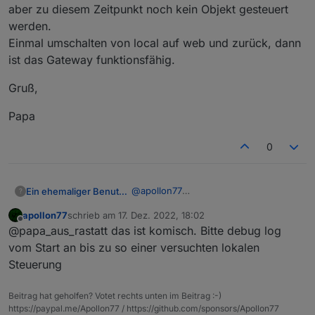
aber zu diesem Zeitpunkt noch kein Objekt gesteuert
werden.
Einmal umschalten von local auf web und zurück, dann
ist das Gateway funktionsfähig.
Gruß,
Papa
0
@
apollon77
Ein ehemaliger Benutzer
?
@
marcus-0
apollon77
schrieb am
17. Dez. 2022, 18:02
Ich muss noch einen kleinen Bug
zuletzt editiert von
Offline
@papa_aus_rastatt das ist komisch. Bitte debug log
melden. Wenn die Instanz gestartet
wird, meldet er zwar, dass das
Gruß,
vom Start an bis zu so einer versuchten lokalen
Zigbee-Gateway auf local
Steuerung
eingebunden ist, es kann aber zu
Papa
diesem Zeitpunkt noch kein Objekt
Beitrag hat geholfen? Votet rechts unten im Beitrag :-)
gesteuert werden.
https://paypal.me/Apollon77 / https://github.com/sponsors/Apollon77
Einmal umschalten von local auf web