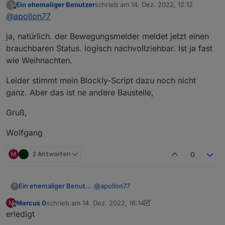
Ein ehemaliger Benutzer
schrieb am
14. Dez. 2022, 12:12
?
zuletzt editiert von
Offline
@
apollon77
ja, natürlich. der Bewegungsmelder meldet jetzt einen
brauchbaren Status. logisch nachvollziehbar. Ist ja fast
wie Weihnachten.
Leider stimmt mein Blockly-Script dazu noch nicht
ganz. Aber das ist ne andere Baustelle,
Gruß,
Wolfgang
M
2 Antworten
0
@
apollon77
Ein ehemaliger Benutzer
?
Marcus 0
schrieb am
14. Dez. 2022, 16:14
M
ja, natürlich. der Bewegungsmelder
zuletzt editiert von Marcus 0
Offline
erledigt
meldet jetzt einen brauchbaren Status.
logisch nachvollziehbar. Ist ja fast wie
Leider stimmt mein Blockly-Script dazu