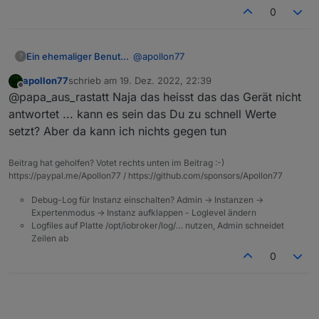
0
@
apollon77
Ein ehemaliger Benutzer
?
apollon77
schrieb am
19. Dez. 2022, 22:39
na mach ich doch, ich will ja helfen.
zuletzt editiert von
Offline
@papa_aus_rastatt Naja das heisst das das Gerät nicht
also device-id ist:
antwortet ... kann es sein das Du zu schnell Werte
bf5f7f16f5cfb410088lv3
setzt? Aber da kann ich nichts gegen tun
so wie ich es einschätze, gehen
einfach steuercodes verloren:
Beitrag hat geholfen? Votet rechts unten im Beitrag :-)
Beispiel:
2022-12-18 10:09:43.553 -
https://paypal.me/Apollon77 / https://github.com/sponsors/Apollon77
[34mdebug[39m: tuya.0 (2585)
bf0975ff6451cc7fa6x3ab: Error from
Debug-Log für Instanz einschalten? Admin -> Instanzen ->
device (0): App still open on your
Expertenmodus -> Instanz aufklappen - Loglevel ändern
mobile phone? Timeout waiting for
Logfiles auf Platte /opt/iobroker/log/… nutzen, Admin schneidet
status response from device id:
Zeilen ab
bf0975ff6451cc7fa6x3ab
0
2022-12-18 10:09:43.553 -
[34mdebug[39m: tuya.0 (2585)
bf5f7f16f5cfb410088lv3.5: set value
"002103e803e8" via
bf0975ff6451cc7fa6x3ab (Local):