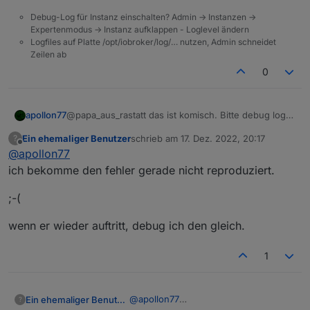
und zurück, dann ist das Gateway
Debug-Log für Instanz einschalten? Admin -> Instanzen ->
funktionsfähig.
Expertenmodus -> Instanz aufklappen - Loglevel ändern
Logfiles auf Platte /opt/iobroker/log/… nutzen, Admin schneidet
Zeilen ab
0
apollon77
@papa_aus_rastatt das ist komisch. Bitte debug log
vom Start an bis zu so einer versuchten lokalen
Ein ehemaliger Benutzer
schrieb am
17. Dez. 2022, 20:17
?
Steuerung
zuletzt editiert von
Offline
@
apollon77
ich bekomme den fehler gerade nicht reproduziert.
;-(
wenn er wieder auftritt, debug ich den gleich.
1
@
apollon77
Ein ehemaliger Benutzer
?