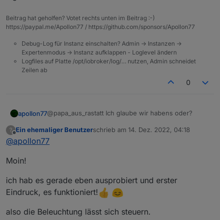
Beitrag hat geholfen? Votet rechts unten im Beitrag :-)
https://paypal.me/Apollon77 / https://github.com/sponsors/Apollon77
Debug-Log für Instanz einschalten? Admin -> Instanzen ->
Expertenmodus -> Instanz aufklappen - Loglevel ändern
Logfiles auf Platte /opt/iobroker/log/… nutzen, Admin schneidet
Zeilen ab
0
@papa_aus_rastatt Ich glaube wir habens oder?
apollon77
Ein ehemaliger Benutzer
schrieb am
14. Dez. 2022, 04:18
?
Ich habe nochmal ne Kleinigkeit geändert.
zuletzt editiert von
Offline
@
apollon77
Jetzt bItte ein letztes mal vom GitHub und dann
Moin!
nochmal mit "loaker Steuerung" alles durchtesten.
Am Ende sollten alle änderungen and en Zigbee
Wenn alles tut brache ich kein Log sondern nur
Gerären die du in ioBroker machst korrekt
ich hab es gerade eben ausprobiert und erster
kurzes OK damit ich es releasen kann.
ausgeführt und auch wieder "grün" in den Admin-
Danke für Deine Unterstützung!
Eindruck, es funktioniert!
States danach angezeigt werden (also mit
"bestätigt=true"). Gleiches gilt für alles was Du ggf
Ingo
also die Beleuchtung lässt sich steuern.
an den geräten tust (falls die was haben) und alles