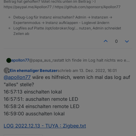
Beitrag hat geholfen? Votet rechts unten im Beitrag :-)
https://paypal.me/Apollon77 / https://github.com/sponsors/Apollon77
Wolfgang
Debug-Log für Instanz einschalten? Admin -> Instanzen ->
Expertenmodus -> Instanz aufklappen - Loglevel ändern
Logfiles auf Platte /opt/iobroker/log/… nutzen, Admin schneidet
Zeilen ab
0
apollon77
@papa_aus_rastatt Ich finde im Log halt nichts wo er
Daten Lokal frage/bekommt ... hast du mal was in der
Ein ehemaliger Benutzer
schrieb am
13. Dez. 2022, 16:01
?
App geändert während das log lieff? Und ja auch die
zuletzt editiert von
Offline
@
apollon77
wäre es hilfreich, wenn ich mal das log auf
Log Feher von oben sowas finde ich nicht
"alles" stelle?
16:57:13 einschalten lokal
16:57:51: auschalten remote LED
16:58:24 einschalten remote LED
16:59:00 ausschalten lokal
LOG 2022.12.13 - TUYA : Zigbee.txt