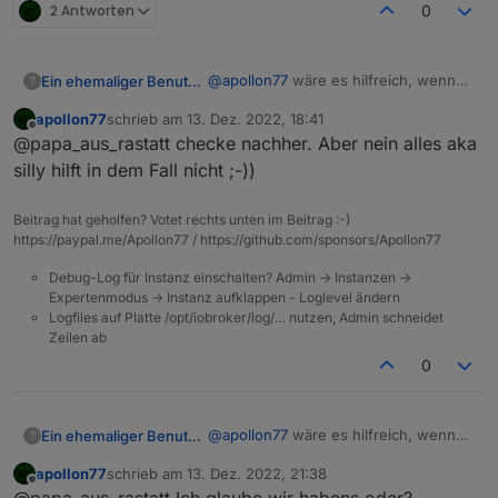
2 Antworten
0
@
apollon77
wäre es hilfreich, wenn
Ein ehemaliger Benutzer
?
ich mal das log auf "alles" stelle?
apollon77
schrieb am
13. Dez. 2022, 18:41
16:57:13 einschalten lokal
LOG 2022.12.13 - TUYA : Zigbee.txt
zuletzt editiert von
Offline
@papa_aus_rastatt checke nachher. Aber nein alles aka
16:57:51: auschalten remote LED
16:58:24 einschalten remote LED
silly hilft in dem Fall nicht ;-))
16:59:00 ausschalten lokal
Beitrag hat geholfen? Votet rechts unten im Beitrag :-)
https://paypal.me/Apollon77 / https://github.com/sponsors/Apollon77
Debug-Log für Instanz einschalten? Admin -> Instanzen ->
Expertenmodus -> Instanz aufklappen - Loglevel ändern
Logfiles auf Platte /opt/iobroker/log/… nutzen, Admin schneidet
Zeilen ab
0
@
apollon77
wäre es hilfreich, wenn
Ein ehemaliger Benutzer
?
ich mal das log auf "alles" stelle?
apollon77
schrieb am
13. Dez. 2022, 21:38
16:57:13 einschalten lokal
LOG 2022.12.13 - TUYA : Zigbee.txt
zuletzt editiert von
Offline