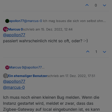
0
apollon77
@
marcus-0
Ich mag Issues die sich von selbst ohne
mein Zutun erledigen :-))
Marcus 0
schrieb am
15. Dez. 2022, 12:44
M
zuletzt editiert von
Offline
@
apollon77
passiert wahrscheinlich nicht so oft, oder? :-)
1
Marcus 0
@
apollon77
M
passiert wahrscheinlich nicht so oft, oder? :-)
Ein ehemaliger Benutzer
schrieb am
17. Dez. 2022, 17:51
?
zuletzt editiert von
Offline
@
apollon77
@
marcus-0
Ich muss noch einen kleinen Bug melden. Wenn die
Instanz gestartet wird, meldet er zwar, dass das
Zigbee-Gateway auf local eingebunden ist, es kann