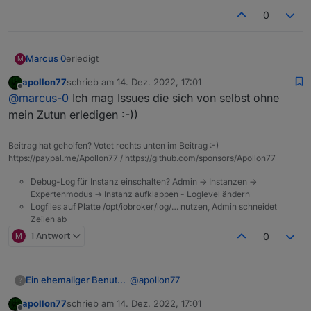
Weihnachten.
noch nicht ganz. Aber das ist ne
0
andere Baustelle,
Gruß,
Wolfgang
Marcus 0
erledigt
M
apollon77
schrieb am
14. Dez. 2022, 17:01
zuletzt editiert von
Offline
@
marcus-0
Ich mag Issues die sich von selbst ohne
mein Zutun erledigen :-))
Beitrag hat geholfen? Votet rechts unten im Beitrag :-)
https://paypal.me/Apollon77 / https://github.com/sponsors/Apollon77
Debug-Log für Instanz einschalten? Admin -> Instanzen ->
Expertenmodus -> Instanz aufklappen - Loglevel ändern
Logfiles auf Platte /opt/iobroker/log/… nutzen, Admin schneidet
Zeilen ab
M
1 Antwort
0
@
apollon77
Ein ehemaliger Benutzer
?
apollon77
schrieb am
14. Dez. 2022, 17:01
ja, natürlich. der Bewegungsmelder
zuletzt editiert von