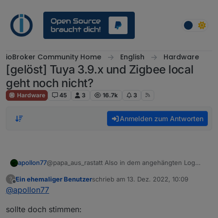
Weiter zum Inhalt
ioBroker Community Home
English
Hardware
[gelöst] Tuya 3.9.x und Zigbee local
geht noch nicht?
Hardware
45
3
16.7k
3
Anmelden zum Antworten
apollon77
@papa_aus_rastatt Also in dem angehängten Log
kommen alle Daten nur aus der Cloud. Und die
Ein ehemaliger Benutzer
schrieb am
13. Dez. 2022, 10:09
?
genannten Fehler sehe ich auch nicht ... Also bitte
zuletzt editiert von
Offline
@
apollon77
nochmal Debug log mit "lokale Verbindung"
sollte doch stimmen: