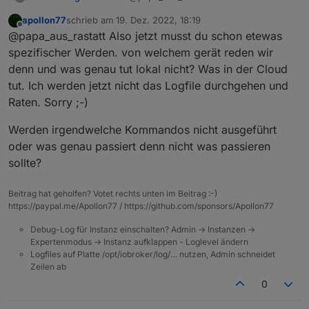
apollon77
schrieb am
19. Dez. 2022, 18:19
guten morgen.
zuletzt editiert von
Offline
@papa_aus_rastatt Also jetzt musst du schon etewas
so wie es aussieht, frist der zigbee-
spezifischer Werden. von welchem gerät reden wir
adapter ein paar bytes im lokalen
denn und was genau tut lokal nicht? Was in der Cloud
modus.
ich habe ein script, dass eine
tut. Ich werden jetzt nicht das Logfile durchgehen und
lichterkette steuert, im lokalen modus
Raten. Sorry ;-)
funktioniert das nicht vollständig. es
LOG 2022.12.18 - Tuya : Zigbee local
gibt aber keine fehlermeldung, daher
false.txt
Werden irgendwelche Kommandos nicht ausgeführt
2 logs.
LOG 2022.12.18 - Tuya : Zigbee local
Gruß, Papa
true.txt
oder was genau passiert denn nicht was passieren
sollte?
Beitrag hat geholfen? Votet rechts unten im Beitrag :-)
https://paypal.me/Apollon77 / https://github.com/sponsors/Apollon77
Debug-Log für Instanz einschalten? Admin -> Instanzen ->
Expertenmodus -> Instanz aufklappen - Loglevel ändern
Logfiles auf Platte /opt/iobroker/log/… nutzen, Admin schneidet
Zeilen ab
0