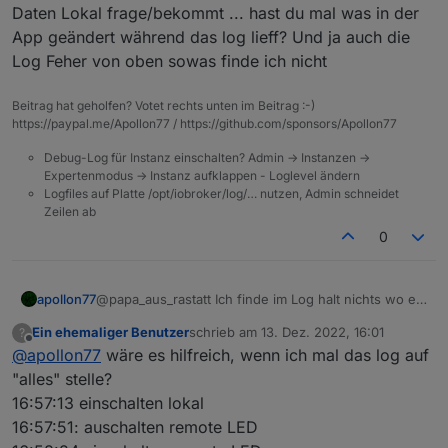
        },

Daten Lokal frage/bekommt ... hast du mal was in der
"dps"
:
{
        {

App geändert während das log lieff? Und ja auch die
"4"
:
false
,
          "pv": "2.2",

LOG 2022.12.13 - TUYA : Zigbee.txt
Log Feher von oben sowas finde ich nicht
"32"
:
0
,
          "type": 1

        },

"34"
:
false
,
Gruß,
        {

"45"
:
""
Beitrag hat geholfen? Votet rechts unten im Beitrag :-)
          "pv": "",

https://paypal.me/Apollon77 / https://github.com/sponsors/Apollon77
Wolfgang
}
,
          "type": 3

"dpsTime"
:
{
Debug-Log für Instanz einschalten? Admin -> Instanzen ->
        }

"4"
:
1670592727392
,
Expertenmodus -> Instanz aufklappen - Loglevel ändern
      ],

"32"
:
1670592727392
,
Logfiles auf Platte /opt/iobroker/log/… nutzen, Admin schneidet
      "connectionStatus": 1

"34"
:
1670592720250
,
Zeilen ab
    },

"45"
:
1670592720250
    "gatewayVerCAD": "1.0.4",

0
}
    "lat": "49.7662",

}
,
    "runtimeEnv": "prod",

    "devKey": "",

"meta"
:
{
apollon77
@papa_aus_rastatt Ich finde im Log halt nichts wo er
    "devId": "bf0975ff6451cc7fa6x
"zigBleSubEnable"
:
true
Daten Lokal frage/bekommt ... hast du mal was in der
    "productId": "jc514qvb1alzywk
Ein ehemaliger Benutzer
schrieb am
13. Dez. 2022, 16:01
?
}
,
App geändert während das log lieff? Und ja auch die
zuletzt editiert von
Offline
    "activeTime": 1670592720,

@
apollon77
wäre es hilfreich, wenn ich mal das log auf
Log Feher von oben sowas finde ich nicht
"name"
:
"Zigbeegateway"
,
    "cloudOnline": true,

"alles" stelle?
"timezoneId"
:
"Europe/Berlin"
,
    "baseAttribute": 1024,

"deviceTopo"
:
{
16:57:13 einschalten lokal
    "protocolAttribute": 75,

"meshId"
:
"mebfa6aabc39004fb180ls"
,
    "devAttribute": 4295,

16:57:51: auschalten remote LED
"nodeId"
:
"0020"
    "dataPointInfo": {
