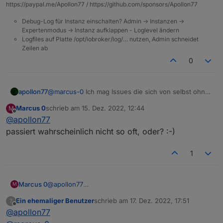
"ip"
:
"192.168.174.73"
,
https://paypal.me/Apollon77 / https://github.com/sponsors/Apollon77
          "type": "string",

"gwId"
:
"bf0975ff6451cc7fa6x3ab"
,
          "maxlen": 255

Debug-Log für Instanz einschalten? Admin -> Instanzen ->
"active"
:
2
,
        },

Expertenmodus -> Instanz aufklappen - Loglevel ändern
"ablilty"
:
0
,
        "id": 45,

Logfiles auf Platte /opt/iobroker/log/… nutzen, Admin schneidet
        "editPermission": false

"encrypt"
:
true
,
Zeilen ab
      }

"lan_cap"
:
500
,
0
    },

"lan_seq"
:
11
,
    "ip": "192.168.174.73",

"cid"
:
"086bd7fffec96bda"
    "gwId": "bf0975ff6451cc7fa6x3
}
,
apollon77
@
marcus-0
Ich mag Issues die sich von selbst ohne
    "active": 2,

"from"
:
"system.adapter.tuya.0"
,
mein Zutun erledigen :-))
    "ablilty": 0,

"user"
:
"system.user.admin"
,
Marcus 0
schrieb am
15. Dez. 2022, 12:44
M
    "encrypt": true,

zuletzt editiert von
Offline
@
apollon77
"ts"
:
1670916840298
,
    "lan_cap": 500,

"_id"
:
"tuya.0.bf0975ff6451cc7fa6x3ab"
,
    "lan_seq": 11,

passiert wahrscheinlich nicht so oft, oder? :-)
"acl"
:
{
    "cid": "086bd7fffec96bda"

  },

"object"
:
1636
,
1
  "from": "system.adapter.tuya.0"
"owner"
:
"system.user.admin"
,
  "user": "system.user.admin",

"ownerGroup"
:
"system.group.administrator"
  "ts": 1670916840298,

}
Marcus 0
@
apollon77
M
  "_id": "tuya.0.bf0975ff6451cc7f
}
passiert wahrscheinlich nicht so oft, oder? :-)
  "acl": {

Ein ehemaliger Benutzer
schrieb am
17. Dez. 2022, 17:51
?
zuletzt editiert von
    "object": 1636,

Offline
@
apollon77
    "owner": "system.user.admin",