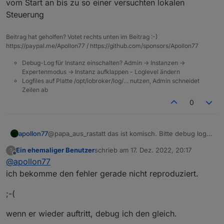
wird, meldet er zwar, dass das
Gruß,
vom Start an bis zu so einer versuchten lokalen
Zigbee-Gateway auf local
Steuerung
eingebunden ist, es kann aber zu
Papa
diesem Zeitpunkt noch kein Objekt
Beitrag hat geholfen? Votet rechts unten im Beitrag :-)
gesteuert werden.
https://paypal.me/Apollon77 / https://github.com/sponsors/Apollon77
Einmal umschalten von local auf web
und zurück, dann ist das Gateway
Debug-Log für Instanz einschalten? Admin -> Instanzen ->
funktionsfähig.
Expertenmodus -> Instanz aufklappen - Loglevel ändern
Logfiles auf Platte /opt/iobroker/log/… nutzen, Admin schneidet
Zeilen ab
0
apollon77
@papa_aus_rastatt das ist komisch. Bitte debug log
vom Start an bis zu so einer versuchten lokalen
Ein ehemaliger Benutzer
schrieb am
17. Dez. 2022, 20:17
?
Steuerung
zuletzt editiert von
Offline
@
apollon77
ich bekomme den fehler gerade nicht reproduziert.
;-(
wenn er wieder auftritt, debug ich den gleich.