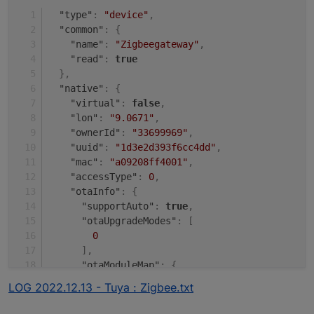
"type"
:
"device"
,
"common"
:
{
"name"
:
"Zigbeegateway"
,
"read"
:
true
}
,
"native"
:
{
"virtual"
:
false
,
"lon"
:
"9.0671"
,
"ownerId"
:
"33699969"
,
"uuid"
:
"1d3e2d393f6cc4dd"
,
"mac"
:
"a09208ff4001"
,
"accessType"
:
0
,
"otaInfo"
:
{
"supportAuto"
:
true
,
"otaUpgradeModes"
:
[
0
]
,
"otaModuleMap"
:
{
"wifi"
:
{
LOG 2022.12.13 - Tuya : Zigbee.txt
"upgradeStatus"
:
0
,
"cdv"
:
"1.0.0"
,