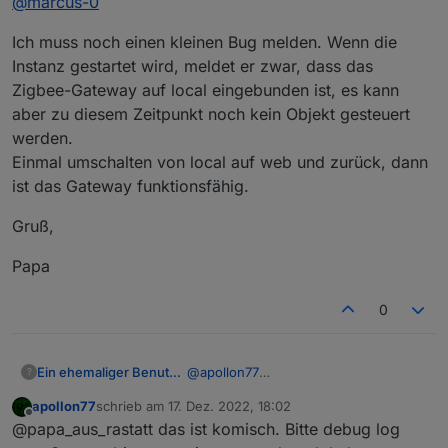
@
marcus-0
    "ownerGroup": "system.group.a
  }

Ich muss noch einen kleinen Bug melden. Wenn die
Instanz gestartet wird, meldet er zwar, dass das
Zigbee-Gateway auf local eingebunden ist, es kann
aber zu diesem Zeitpunkt noch kein Objekt gesteuert
werden.
Einmal umschalten von local auf web und zurück, dann
ist das Gateway funktionsfähig.
Gruß,
Papa
0
@
apollon77
Ein ehemaliger Benutzer
?
@
marcus-0
apollon77
schrieb am
17. Dez. 2022, 18:02
Ich muss noch einen kleinen Bug
zuletzt editiert von
Offline
@papa_aus_rastatt das ist komisch. Bitte debug log
melden. Wenn die Instanz gestartet