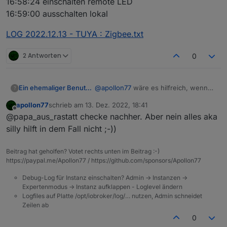
16:58:24 einschalten remote LED
}
,
      "dpMaxTime": 1670592727392,
16:59:00 ausschalten lokal
      "dpName": {},

"localKey"
:
"a519b90364095edd"
,
      "dps": {

"dpName"
:
{
}
,
LOG 2022.12.13 - TUYA : Zigbee.txt
        "4": false,

"groudId"
:
33699969
,
        "32": 0,

"schema"
:
[
2 Antworten
        "34": false,

0
{
        "45": ""

"code"
:
"switch_alarm_sound"
,
      },

"defaultValue"
:
""
,
      "dpsTime": {

@
apollon77
wäre es hilfreich, wenn
Ein ehemaliger Benutzer
?
"canTrigger"
:
true
,
        "4": 1670592727392,

ich mal das log auf "alles" stelle?
"iconname"
:
"icon-baojing"
,
        "32": 1670592727392,

apollon77
schrieb am
13. Dez. 2022, 18:41
16:57:13 einschalten lokal
LOG 2022.12.13 - TUYA : Zigbee.txt
zuletzt editiert von
Offline
"type"
:
        "34": 1670592720250,

"obj"
,
@papa_aus_rastatt checke nachher. Aber nein alles aka
16:57:51: auschalten remote LED
        "45": 1670592720250

"executable"
:
true
,
16:58:24 einschalten remote LED
silly hilft in dem Fall nicht ;-))
      }

"mode"
:
"rw"
,
16:59:00 ausschalten lokal
    },

"defaultRecommend"
:
true
,
Beitrag hat geholfen? Votet rechts unten im Beitrag :-)
    "meta": {

"name"
:
"报警声开关"
,
https://paypal.me/Apollon77 / https://github.com/sponsors/Apollon77
      "zigBleSubEnable": true

"property"
:
{
    },

"type"
:
"bool"
Debug-Log für Instanz einschalten? Admin -> Instanzen ->
    "name": "Zigbeegateway",

Expertenmodus -> Instanz aufklappen - Loglevel ändern
}
,
    "timezoneId": "Europe/Berlin"
Logfiles auf Platte /opt/iobroker/log/… nutzen, Admin schneidet
"id"
:
4
,
    "deviceTopo": {

Zeilen ab
"editPermission"
:
false
      "meshId": "mebfa6aabc39004f
0
      "nodeId": "0020"

}
,