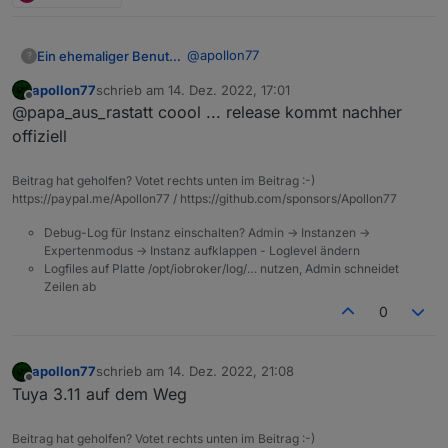
        "canTrigger": true,

"id"
:
34
,
        "iconname": "icon-dp_anti
"editPermission"
:
false
        "type": "obj",

@
apollon77
Ein ehemaliger Benutzer
}
,
?
        "executable": true,

"alarm_active"
:
{
        "mode": "rw",

apollon77
schrieb am
14. Dez. 2022, 17:01
ja, natürlich. der Bewegungsmelder
"code"
:
"alarm_active"
,
zuletzt editiert von
        "defaultRecommend": true,
Offline
@papa_aus_rastatt coool ... release kommt nachher
meldet jetzt einen brauchbaren Status.
"defaultValue"
:
""
,
        "name": "恢复出厂设置",

logisch nachvollziehbar. Ist ja fast wie
Leider stimmt mein Blockly-Script dazu
offiziell
        "property": {

"canTrigger"
:
true
,
Weihnachten.
noch nicht ganz. Aber das ist ne
          "type": "bool"

"iconname"
:
"icon-baojing"
,
andere Baustelle,
Gruß,
        },

Beitrag hat geholfen? Votet rechts unten im Beitrag :-)
"type"
:
"obj"
,
        "id": 34,

https://paypal.me/Apollon77 / https://github.com/sponsors/Apollon77
"executable"
:
true
,
Wolfgang
        "editPermission": false

"mode"
:
"rw"
,
Debug-Log für Instanz einschalten? Admin -> Instanzen ->
      },

"defaultRecommend"
:
true
,
Expertenmodus -> Instanz aufklappen - Loglevel ändern
      "alarm_active": {

"name"
:
"主动报警"
,
Logfiles auf Platte /opt/iobroker/log/… nutzen, Admin schneidet
        "code": "alarm_active",

"property"
:
{
Zeilen ab
        "defaultValue": "",

"type"
:
"string"
,
        "canTrigger": true,

0
"maxlen"
        "iconname": "icon-baojing
:
255
        "type": "obj",

}
,
        "executable": true,

"id"
:
45
,
apollon77
schrieb am
14. Dez. 2022, 21:08
zuletzt editiert von
Offline
        "mode": "rw",

Tuya 3.11 auf dem Weg
"editPermission"
:
false
        "defaultRecommend": true,
}
        "name": "主动报警",

}
,
Beitrag hat geholfen? Votet rechts unten im Beitrag :-)
        "property": {
