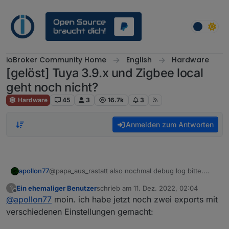
Weiter zum Inhalt
ioBroker Community Home
English
Hardware
[gelöst] Tuya 3.9.x und Zigbee local
geht noch nicht?
Hardware
45
3
16.7k
3
Anmelden zum Antworten
apollon77
@papa_aus_rastatt also nochmal debug log bitte.
Denke da sehe ich was ich brauche ;-)
Ein ehemaliger Benutzer
schrieb am
11. Dez. 2022, 02:04
?
zuletzt editiert von
Offline
@
apollon77
moin. ich habe jetzt noch zwei exports mit
verschiedenen Einstellungen gemacht: