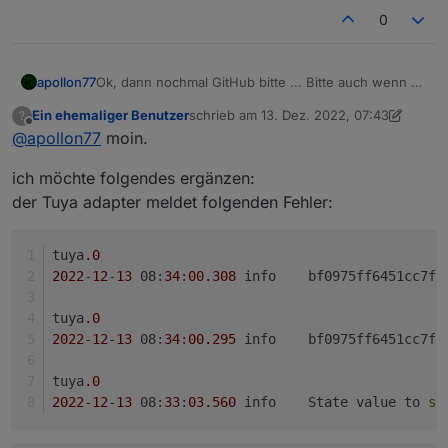
0
apollon77
Ok, dann nochmal GitHub bitte ... Bitte auch wenn es
geht nochmal Debug Log zeigen. Bitte per iobroker
Ein ehemaliger Benutzer
schrieb am
13. Dez. 2022, 07:43
?
schalten, per app "im mobilen netz" schalten ... auch
zuletzt editiert von Homoran
Offline
@
apollon77
moin.
gern mehreres ... Wenn was nicht geht hilft das Log
zu schauen was noch fehlt, sonst zum verifizieren
ich möchte folgendes ergänzen:
das annahmen korrekt waren.
der Tuya adapter meldet folgenden Fehler:
tuya
.0
2022
-
12
-
13
 08:
34
:
00.308
	info	bf0975ff6451cc
tuya
.0
2022
-
12
-
13
 08:
34
:
00.295
	info	bf0975ff6451cc
tuya
.0
2022
-
12
-
13
 08:
33
:
03.560
	info	State value to 
se