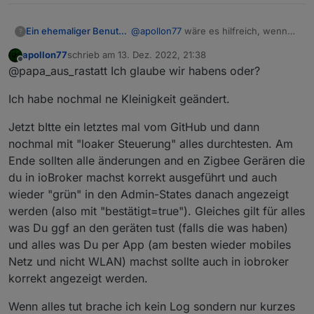
    },

{
    "localKey": "a519b90364095edd
"code"
:
"master_state"
,
    "dpName": {},

@
apollon77
wäre es hilfreich, wenn
Ein ehemaliger Benutzer
?
"defaultValue"
:
""
,
    "groudId": 33699969,

ich mal das log auf "alles" stelle?
"canTrigger"
:
true
,
apollon77
schrieb am
13. Dez. 2022, 21:38
    "schema": [

16:57:13 einschalten lokal
LOG 2022.12.13 - TUYA : Zigbee.txt
zuletzt editiert von
"iconname"
:
"icon-zhuangtai"
,
Offline
@papa_aus_rastatt Ich glaube wir habens oder?
      {

16:57:51: auschalten remote LED
"type"
:
"obj"
,
        "code": "switch_alarm_sou
16:58:24 einschalten remote LED
"executable"
:
true
,
        "defaultValue": "",

Ich habe nochmal ne Kleinigkeit geändert.
16:59:00 ausschalten lokal
"mode"
:
"rw"
,
        "canTrigger": true,

"defaultRecommend"
        "iconname": "icon-baojing
:
true
,
Jetzt bItte ein letztes mal vom GitHub und dann
        "type": "obj",

"name"
:
"主机状态"
,
nochmal mit "loaker Steuerung" alles durchtesten. Am
        "executable": true,

"property"
:
{
Ende sollten alle änderungen and en Zigbee Gerären die
        "mode": "rw",

"range"
:
[
du in ioBroker machst korrekt ausgeführt und auch
        "defaultRecommend": true,
"normal"
,
        "name": "报警声开关",

wieder "grün" in den Admin-States danach angezeigt
"alarm"
        "property": {

werden (also mit "bestätigt=true"). Gleiches gilt für alles
]
,
          "type": "bool"

"type"
:
"enum"
was Du ggf an den geräten tust (falls die was haben)
        },

}
,
        "id": 4,

und alles was Du per App (am besten wieder mobiles
"id"
:
32
,
        "editPermission": false

Netz und nicht WLAN) machst sollte auch in iobroker
      },

"editPermission"
:
false
korrekt angezeigt werden.
      {

}
,
        "code": "master_state",

{
Wenn alles tut brache ich kein Log sondern nur kurzes
        "defaultValue": "",

"code"
:
"factory_reset"
,