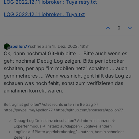
LOG 2022.12.11 iobroker : Tuya retry.txt
LOG 2022.12.11 iobroker : Tuya.txt
0
apollon77
schrieb am
11. Dez. 2022, 16:31
zuletzt editiert von
Offline
Ok, dann nochmal GitHub bitte ... Bitte auch wenn es
geht nochmal Debug Log zeigen. Bitte per iobroker
schalten, per app "im mobilen netz" schalten ... auch
gern mehreres ... Wenn was nicht geht hilft das Log zu
schauen was noch fehlt, sonst zum verifizieren das
annahmen korrekt waren.
Beitrag hat geholfen? Votet rechts unten im Beitrag :-)
https://paypal.me/Apollon77 / https://github.com/sponsors/Apollon77
Debug-Log für Instanz einschalten? Admin -> Instanzen ->
Expertenmodus -> Instanz aufklappen - Loglevel ändern
Logfiles auf Platte /opt/iobroker/log/… nutzen, Admin schneidet
Zeilen ab