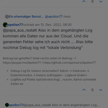
0
"bv"
:
"40.00"
,
"verSw"
:
"1.3.2"
}
,
@
apollon77
moin.
Ein ehemaliger Benutzer
?
"zigbee"
:
{
"upgradeStatus"
:
0
,
apollon77
schrieb am
13. Dez. 2022, 08:00
ich möchte folgendes ergänzen:
zuletzt editiert von
Offline
"cdv"
:
""
,
@papa_aus_rastatt Also in dem angehängten Log
der Tuya adapter meldet folgenden
"verSw"
:
"1.1.9"
Fehler:
tuya.0

kommen alle Daten nur aus der Cloud. Und die
}
2022-12-13 08:34:00.308	info	bf0
genannten Fehler sehe ich auch nicht ... Also bitte
  "type": "device",

}
nochmal Debug log mit "lokale Verbindung"
  "common": {

}
,
tuya.0

LOG 2022.12.13 - Tuya : Zigbee.txt
    "name": "Zigbeegateway",

2022-12-13 08:34:00.295	info	bf0
"iconUrl"
:
"https://images.tuyaeu.com/smart
    "read": true

Beitrag hat geholfen? Votet rechts unten im Beitrag :-)
"communication"
:
{
  },

https://paypal.me/Apollon77 / https://github.com/sponsors/Apollon77
tuya.0

"communicationNode"
:
"bf0975ff6451cc7fa6x
  "native": {

"communicationModes"
:
[
Debug-Log für Instanz einschalten? Admin -> Instanzen ->
    "virtual": false,

{
Expertenmodus -> Instanz aufklappen - Loglevel ändern
    "lon": "9.0671",

"pv"
:
""
,
Logfiles auf Platte /opt/iobroker/log/… nutzen, Admin schneidet
    "ownerId": "33699969",

Zeilen ab
"type"
:
0
    "uuid": "1d3e2d393f6cc4dd",

}
,
    "mac": "a09208ff4001",

0
    "accessType": 0,

{
    "otaInfo": {

"pv"
:
"2.2"
,
      "supportAuto": true,

"type"
:
1
apollon77
@papa_aus_rastatt Also in dem angehängten Log
      "otaUpgradeModes": [
