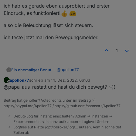
        "executable": true,

"mode"
:
"rw"
,
Gerären die du in ioBroker machst korrekt
ich hab es gerade eben ausprobiert und erster
kurzes OK damit ich es releasen kann.
        "mode": "rw",

"defaultRecommend"
:
true
,
ausgeführt und auch wieder "grün" in den Admin-
Danke für Deine Unterstützung!
        "defaultRecommend": true,
Eindruck, es funktioniert!
States danach angezeigt werden (also mit
"name"
:
"主动报警"
,
        "name": "恢复出厂设置",

"bestätigt=true"). Gleiches gilt für alles was Du ggf
Ingo
"property"
        "property": {

:
{
also die Beleuchtung lässt sich steuern.
an den geräten tust (falls die was haben) und alles
          "type": "bool"

"type"
:
"string"
,
was Du per App (am besten wieder mobiles Netz
        },

"maxlen"
:
255
ich teste jetzt mal den Bewegungsmelder.
und nicht WLAN) machst sollte auch in iobroker
        "id": 34,

}
,
korrekt angezeigt werden.
        "editPermission": false

"id"
:
45
,
1
      },

"editPermission"
:
false
      {

}
        "code": "alarm_active",

]
,
        "defaultValue": "",

@
apollon77
Ein ehemaliger Benutzer
?
"productKey"
:
"jc514qvb1alzywke"
,
        "canTrigger": true,

apollon77
schrieb am
14. Dez. 2022, 06:03
"schemaExt"
:
[
]
,
        "iconname": "icon-baojing
Moin!
zuletzt editiert von
Offline
@papa_aus_rastatt und hast du dich bewegt? ;-))
        "type": "obj",

"version"
:
"3.3"
,
        "executable": true,

ich hab es gerade eben ausprobiert
"dpCodes"
:
{
        "mode": "rw",

und erster Eindruck, es funktioniert!
"switch_alarm_sound"
:
{
Beitrag hat geholfen? Votet rechts unten im Beitrag :-)
        "defaultRecommend": true,
also die Beleuchtung lässt sich
https://paypal.me/Apollon77 / https://github.com/sponsors/Apollon77
"code"
:
"switch_alarm_sound"
,
        "name": "主动报警",

steuern.
"defaultValue"
:
""
,
        "property": {

Debug-Log für Instanz einschalten? Admin -> Instanzen ->
ich teste jetzt mal den
"canTrigger"
:
true
,
          "type": "string",

Expertenmodus -> Instanz aufklappen - Loglevel ändern
Bewegungsmelder.
"iconname"
:
"icon-baojing"
,
          "maxlen": 255

Logfiles auf Platte /opt/iobroker/log/… nutzen, Admin schneidet
"type"
:
"obj"
,
Zeilen ab
        },
