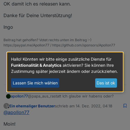
OK damit ich es releasen kann.
        "canTrigger": true,

"defaultValue"
:
""
,
        "iconname": "icon-zhuangt
"canTrigger"
:
true
,
        "type": "obj",

Danke für Deine Unterstützung!
"iconname"
:
"icon-dp_anti-clockwise"
,
        "executable": true,

"type"
:
"obj"
,
        "mode": "rw",

Ingo
"executable"
:
true
,
        "defaultRecommend": true,
"mode"
:
        "name": "主机状态",

"rw"
,
Beitrag hat geholfen? Votet rechts unten im Beitrag :-)
        "property": {

"defaultRecommend"
:
true
,
https://paypal.me/Apollon77 / https://github.com/sponsors/Apollon77
          "range": [

"name"
:
"恢复出厂设置"
,
            "normal",

"property"
:
{
Debug-Log für Instanz einschalten? Admin -> Instanzen ->
            "alarm"

Hallo! Könnten wir bitte einige zusätzliche Dienste für
Expertenmodus -> Instanz aufklappen - Loglevel ändern
"type"
:
"bool"
          ],

Funktionalität & Analytics
aktivieren? Sie können Ihre
Logfiles auf Platte /opt/iobroker/log/… nutzen, Admin schneidet
}
,
          "type": "enum"

Zeilen ab
Zustimmung später jederzeit ändern oder zurückziehen.
"id"
:
34
,
        },

0
"editPermission"
:
false
        "id": 32,

Lassen Sie mich wählen
Das ist ok
}
,
        "editPermission": false

{
      },

@papa_aus_rastatt Ich glaube wir habens oder?
apollon77
      {

"code"
:
"alarm_active"
,
        "code": "factory_reset",

"defaultValue"
:
""
,
Ein ehemaliger Benutzer
schrieb am
14. Dez. 2022, 04:18
?
Ich habe nochmal ne Kleinigkeit geändert.
        "defaultValue": "",

zuletzt editiert von
"canTrigger"
:
true
,
Offline
@
apollon77
        "canTrigger": true,

"iconname"
:
"icon-baojing"
,
Jetzt bItte ein letztes mal vom GitHub und dann
        "iconname": "icon-dp_anti
"type"
:
"obj"
,
Moin!
nochmal mit "loaker Steuerung" alles durchtesten.
        "type": "obj",

"executable"
:
true
,
Am Ende sollten alle änderungen and en Zigbee
Wenn alles tut brache ich kein Log sondern nur