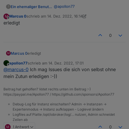
      "master_state": {

"normal"
,
@
apollon77
Ein ehemaliger Benutzer
?
        "code": "master_state",

"alarm"
        "defaultValue": "",

Marcus 0
schrieb am
14. Dez. 2022, 16:14
M
ja, natürlich. der Bewegungsmelder
]
,
zuletzt editiert von Marcus 0
Offline
        "canTrigger": true,

erledigt
meldet jetzt einen brauchbaren Status.
"type"
:
"enum"
        "iconname": "icon-zhuangt
logisch nachvollziehbar. Ist ja fast wie
Leider stimmt mein Blockly-Script dazu
}
,
        "type": "obj",

Weihnachten.
noch nicht ganz. Aber das ist ne
0
"id"
:
32
,
        "executable": true,

andere Baustelle,
Gruß,
"editPermission"
:
false
        "mode": "rw",

}
,
        "defaultRecommend": true,
Wolfgang
Marcus 0
erledigt
M
        "name": "主机状态",

"factory_reset"
:
{
        "property": {

"code"
:
"factory_reset"
,
apollon77
schrieb am
14. Dez. 2022, 17:01
          "range": [

zuletzt editiert von
"defaultValue"
:
""
,
Offline
@
marcus-0
Ich mag Issues die sich von selbst ohne
            "normal",

"canTrigger"
:
true
,
mein Zutun erledigen :-))
            "alarm"

"iconname"
:
"icon-dp_anti-clockwise"
,
          ],

"type"
:
"obj"
,
          "type": "enum"

Beitrag hat geholfen? Votet rechts unten im Beitrag :-)
"executable"
:
true
,
        },

https://paypal.me/Apollon77 / https://github.com/sponsors/Apollon77
"mode"
:
"rw"
,
        "id": 32,

"defaultRecommend"
:
true
,
        "editPermission": false

Debug-Log für Instanz einschalten? Admin -> Instanzen ->
"name"
:
      },

"恢复出厂设置"
,
Expertenmodus -> Instanz aufklappen - Loglevel ändern
      "factory_reset": {

Logfiles auf Platte /opt/iobroker/log/… nutzen, Admin schneidet
"property"
:
{
        "code": "factory_reset",

Zeilen ab
"type"
:
"bool"
        "defaultValue": "",

M
1 Antwort
0
}
,