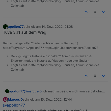
"name"
:
"主动报警"
,
Logfiles auf Platte /opt/iobroker/log/… nutzen, Admin schneidet
        "code": "alarm_active",

"property"
:
{
Zeilen ab
        "defaultValue": "",

"type"
:
"string"
,
        "canTrigger": true,

0
"maxlen"
        "iconname": "icon-baojing
:
255
        "type": "obj",

}
,
        "executable": true,

"id"
:
45
,
apollon77
schrieb am
14. Dez. 2022, 21:08
zuletzt editiert von
Offline
        "mode": "rw",

Tuya 3.11 auf dem Weg
"editPermission"
:
false
        "defaultRecommend": true,
}
        "name": "主动报警",

}
,
Beitrag hat geholfen? Votet rechts unten im Beitrag :-)
        "property": {

"ip"
:
"192.168.174.73"
,
https://paypal.me/Apollon77 / https://github.com/sponsors/Apollon77
          "type": "string",

"gwId"
:
"bf0975ff6451cc7fa6x3ab"
,
          "maxlen": 255

Debug-Log für Instanz einschalten? Admin -> Instanzen ->
"active"
:
2
,
        },

Expertenmodus -> Instanz aufklappen - Loglevel ändern
"ablilty"
:
0
,
        "id": 45,

Logfiles auf Platte /opt/iobroker/log/… nutzen, Admin schneidet
        "editPermission": false

"encrypt"
:
true
,
Zeilen ab
      }

"lan_cap"
:
500
,
0
    },

"lan_seq"
:
11
,
    "ip": "192.168.174.73",

"cid"
:
"086bd7fffec96bda"
    "gwId": "bf0975ff6451cc7fa6x3
}
,
apollon77
@
marcus-0
Ich mag Issues die sich von selbst ohne
    "active": 2,

"from"
:
"system.adapter.tuya.0"
,
mein Zutun erledigen :-))
    "ablilty": 0,

"user"
:
"system.user.admin"
,
Marcus 0
schrieb am
15. Dez. 2022, 12:44
M
    "encrypt": true,

zuletzt editiert von
Offline
@
apollon77
"ts"
:
1670916840298
,
    "lan_cap": 500,

"_id"
:
"tuya.0.bf0975ff6451cc7fa6x3ab"
,
    "lan_seq": 11,

passiert wahrscheinlich nicht so oft, oder? :-)