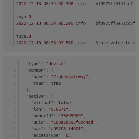
2022
-
12
-
13
 08:
34
:
00.308
	info	bf0975ff6451cc
tuya
.0
2022
-
12
-
13
 08:
34
:
00.295
	info	bf0975ff6451cc
tuya
.0
2022
-
12
-
13
 08:
33
:
03.560
	info	State value to 
se
"type"
:
"device"
,
"common"
:
{
"name"
:
"Zigbeegateway"
,
"read"
:
true
}
,
"native"
:
{
"virtual"
:
false
,
"lon"
:
"9.0671"
,
"ownerId"
:
"33699969"
,
"uuid"
:
"1d3e2d393f6cc4dd"
,
"mac"
:
"a09208ff4001"
,
"accessType"
:
0
,