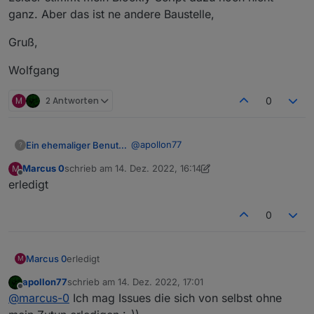
        "executable": true,

"canTrigger"
:
true
,
ganz. Aber das ist ne andere Baustelle,
        "mode": "rw",

"iconname"
:
"icon-zhuangtai"
,
        "defaultRecommend": true,
"type"
:
"obj"
,
Gruß,
        "name": "报警声开关",

"executable"
:
true
,
        "property": {

Wolfgang
"mode"
:
"rw"
,
          "type": "bool"

"defaultRecommend"
:
true
,
        },

"name"
:
"主机状态"
,
M
2 Antworten
0
        "id": 4,

"property"
        "editPermission": false

:
{
      },

"range"
:
[
      "master_state": {

"normal"
,
@
apollon77
Ein ehemaliger Benutzer
?
        "code": "master_state",

"alarm"
        "defaultValue": "",

Marcus 0
schrieb am
14. Dez. 2022, 16:14
M
ja, natürlich. der Bewegungsmelder
]
,
zuletzt editiert von Marcus 0
Offline
        "canTrigger": true,

erledigt
meldet jetzt einen brauchbaren Status.
"type"
:
"enum"
        "iconname": "icon-zhuangt
logisch nachvollziehbar. Ist ja fast wie
Leider stimmt mein Blockly-Script dazu
}
,
        "type": "obj",

Weihnachten.
noch nicht ganz. Aber das ist ne
0
"id"
:
32
,
        "executable": true,

andere Baustelle,
Gruß,
"editPermission"
:
false
        "mode": "rw",

}
,
        "defaultRecommend": true,
Wolfgang
Marcus 0
erledigt
M
        "name": "主机状态",

"factory_reset"
:
{
        "property": {

"code"
:
"factory_reset"
,
apollon77
schrieb am
14. Dez. 2022, 17:01
          "range": [

zuletzt editiert von
"defaultValue"
:
""
,
Offline
@
marcus-0
Ich mag Issues die sich von selbst ohne
            "normal",

"canTrigger"
:
true
,
            "alarm"
