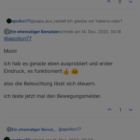
0
"editPermission"
:
false
        "id": 32,

}
,
        "editPermission": false

{
      },

@papa_aus_rastatt Ich glaube wir habens oder?
apollon77
      {

"code"
:
"alarm_active"
,
        "code": "factory_reset",

"defaultValue"
:
""
,
Ein ehemaliger Benutzer
schrieb am
14. Dez. 2022, 04:18
?
Ich habe nochmal ne Kleinigkeit geändert.
        "defaultValue": "",

zuletzt editiert von
"canTrigger"
:
true
,
Offline
@
apollon77
        "canTrigger": true,

"iconname"
:
"icon-baojing"
,
Jetzt bItte ein letztes mal vom GitHub und dann
        "iconname": "icon-dp_anti
"type"
:
"obj"
,
Moin!
nochmal mit "loaker Steuerung" alles durchtesten.
        "type": "obj",

"executable"
:
true
,
Am Ende sollten alle änderungen and en Zigbee
Wenn alles tut brache ich kein Log sondern nur
        "executable": true,

"mode"
:
"rw"
,
Gerären die du in ioBroker machst korrekt
ich hab es gerade eben ausprobiert und erster
kurzes OK damit ich es releasen kann.
        "mode": "rw",

"defaultRecommend"
:
true
,
ausgeführt und auch wieder "grün" in den Admin-
Danke für Deine Unterstützung!
        "defaultRecommend": true,
Eindruck, es funktioniert!
States danach angezeigt werden (also mit
"name"
:
"主动报警"
,
        "name": "恢复出厂设置",

"bestätigt=true"). Gleiches gilt für alles was Du ggf
Ingo
"property"
        "property": {

:
{
also die Beleuchtung lässt sich steuern.
an den geräten tust (falls die was haben) und alles
          "type": "bool"

"type"
:
"string"
,
was Du per App (am besten wieder mobiles Netz
        },

"maxlen"
:
255
ich teste jetzt mal den Bewegungsmelder.
und nicht WLAN) machst sollte auch in iobroker
        "id": 34,

}
,
korrekt angezeigt werden.
        "editPermission": false

"id"
:
45
,
1
      },

"editPermission"
:
false
      {

}
        "code": "alarm_active",

]
,
        "defaultValue": "",

@
apollon77
Ein ehemaliger Benutzer
?
"productKey"
:
"jc514qvb1alzywke"
,
        "canTrigger": true,

apollon77
schrieb am
14. Dez. 2022, 06:03