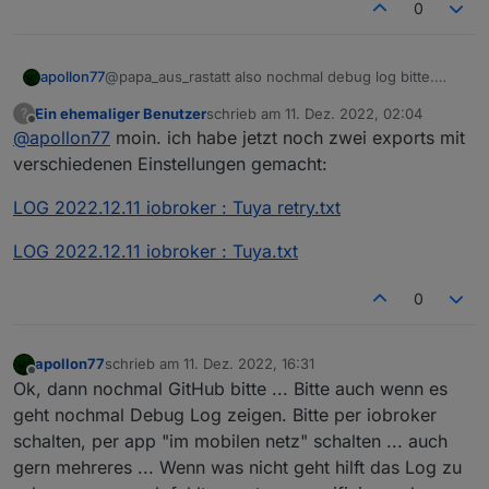
0
apollon77
@papa_aus_rastatt also nochmal debug log bitte.
Denke da sehe ich was ich brauche ;-)
Ein ehemaliger Benutzer
schrieb am
11. Dez. 2022, 02:04
?
zuletzt editiert von
Offline
@
apollon77
moin. ich habe jetzt noch zwei exports mit
verschiedenen Einstellungen gemacht:
LOG 2022.12.11 iobroker : Tuya retry.txt
LOG 2022.12.11 iobroker : Tuya.txt
0
apollon77
schrieb am
11. Dez. 2022, 16:31
zuletzt editiert von
Offline
Ok, dann nochmal GitHub bitte ... Bitte auch wenn es
geht nochmal Debug Log zeigen. Bitte per iobroker
schalten, per app "im mobilen netz" schalten ... auch
gern mehreres ... Wenn was nicht geht hilft das Log zu