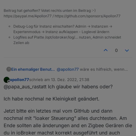
"mode"
:
"rw"
,
16:59:00 ausschalten lokal
    },

"defaultRecommend"
:
true
,
Beitrag hat geholfen? Votet rechts unten im Beitrag :-)
    "meta": {

"name"
:
"报警声开关"
,
https://paypal.me/Apollon77 / https://github.com/sponsors/Apollon77
      "zigBleSubEnable": true

"property"
:
{
    },

"type"
:
"bool"
Debug-Log für Instanz einschalten? Admin -> Instanzen ->
    "name": "Zigbeegateway",

Expertenmodus -> Instanz aufklappen - Loglevel ändern
}
,
    "timezoneId": "Europe/Berlin"
Logfiles auf Platte /opt/iobroker/log/… nutzen, Admin schneidet
"id"
:
4
,
    "deviceTopo": {

Zeilen ab
"editPermission"
:
false
      "meshId": "mebfa6aabc39004f
0
      "nodeId": "0020"

}
,
    },

{
    "localKey": "a519b90364095edd
"code"
:
"master_state"
,
    "dpName": {},

@
apollon77
wäre es hilfreich, wenn
Ein ehemaliger Benutzer
?
"defaultValue"
:
""
,
    "groudId": 33699969,

ich mal das log auf "alles" stelle?
"canTrigger"
:
true
,
apollon77
schrieb am
13. Dez. 2022, 21:38
    "schema": [

16:57:13 einschalten lokal
LOG 2022.12.13 - TUYA : Zigbee.txt
zuletzt editiert von
"iconname"
:
"icon-zhuangtai"
,
Offline
@papa_aus_rastatt Ich glaube wir habens oder?
      {

16:57:51: auschalten remote LED
"type"
:
"obj"
,
        "code": "switch_alarm_sou
16:58:24 einschalten remote LED
"executable"
:
true
,
        "defaultValue": "",

Ich habe nochmal ne Kleinigkeit geändert.
16:59:00 ausschalten lokal
"mode"
:
"rw"
,
        "canTrigger": true,

"defaultRecommend"
        "iconname": "icon-baojing
:
true
,
Jetzt bItte ein letztes mal vom GitHub und dann
        "type": "obj",

"name"
:
"主机状态"
,
nochmal mit "loaker Steuerung" alles durchtesten. Am
        "executable": true,

"property"
:
{
Ende sollten alle änderungen and en Zigbee Gerären die
        "mode": "rw",

"range"
:
[
du in ioBroker machst korrekt ausgeführt und auch
        "defaultRecommend": true,
"normal"
,