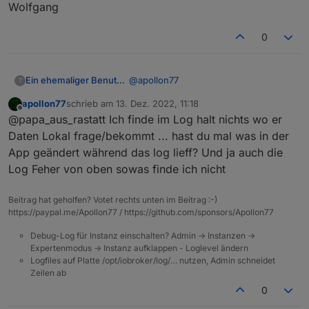
        }

Wolfgang
"productId"
:
"jc514qvb1alzywke"
,
      }

"activeTime"
:
1670592720
,
    },

0
"cloudOnline"
    "iconUrl": "https://images.t
:
true
,
    "communication": {

"baseAttribute"
:
1024
,
      "communicationNode": "bf097
"protocolAttribute"
:
75
,
      "communicationModes": [

@
apollon77
Ein ehemaliger Benutzer
?
"devAttribute"
:
4295
,
        {

"dataPointInfo"
:
{
apollon77
schrieb am
13. Dez. 2022, 11:18
          "pv": "",

sollte doch stimmen:
zuletzt editiert von
"dpMaxTime"
:
1670592727392
,
Offline
@papa_aus_rastatt Ich finde im Log halt nichts wo er
          "type": 0

"dpName"
:
{
}
,
        },

Daten Lokal frage/bekommt ... hast du mal was in der
"dps"
:
{
        {

App geändert während das log lieff? Und ja auch die
"4"
:
false
,
          "pv": "2.2",

LOG 2022.12.13 - TUYA : Zigbee.txt
Log Feher von oben sowas finde ich nicht
"32"
:
0
,
          "type": 1

        },

"34"
:
false
,
Gruß,
        {

"45"
:
""
Beitrag hat geholfen? Votet rechts unten im Beitrag :-)
          "pv": "",

https://paypal.me/Apollon77 / https://github.com/sponsors/Apollon77
Wolfgang
}
,
          "type": 3

"dpsTime"
:
{
Debug-Log für Instanz einschalten? Admin -> Instanzen ->
        }

"4"
:
1670592727392
,
Expertenmodus -> Instanz aufklappen - Loglevel ändern
      ],

"32"
:
1670592727392
,
Logfiles auf Platte /opt/iobroker/log/… nutzen, Admin schneidet
      "connectionStatus": 1

"34"
:
1670592720250
,
Zeilen ab
    },

"45"
:
1670592720250
    "gatewayVerCAD": "1.0.4",

0
}
    "lat": "49.7662",
