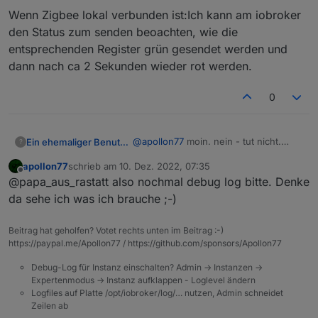
sehen. Also ich glaube das steuern geht aber die
Wenn Zigbee lokal verbunden ist:Ich kann am iobroker
Daten noch nicht live aktuell sind. Aber dazu brauche
den Status zum senden beoachten, wie die
ich das log
entsprechenden Register grün gesendet werden und
dann nach ca 2 Sekunden wieder rot werden.
0
@
apollon77
moin. nein - tut nicht.
Ein ehemaliger Benutzer
?
Aber es ist so, wie du es annimmst.
apollon77
schrieb am
10. Dez. 2022, 07:35
Wenn Zigbee lokal verbunden ist:Ich
zuletzt editiert von
Offline
@papa_aus_rastatt also nochmal debug log bitte. Denke
kann am iobroker den Status zum
senden beoachten, wie die
da sehe ich was ich brauche ;-)
entsprechenden Register grün
gesendet werden und dann nach ca 2
Beitrag hat geholfen? Votet rechts unten im Beitrag :-)
Sekunden wieder rot werden.
https://paypal.me/Apollon77 / https://github.com/sponsors/Apollon77
Debug-Log für Instanz einschalten? Admin -> Instanzen ->
Expertenmodus -> Instanz aufklappen - Loglevel ändern
Logfiles auf Platte /opt/iobroker/log/… nutzen, Admin schneidet
Zeilen ab