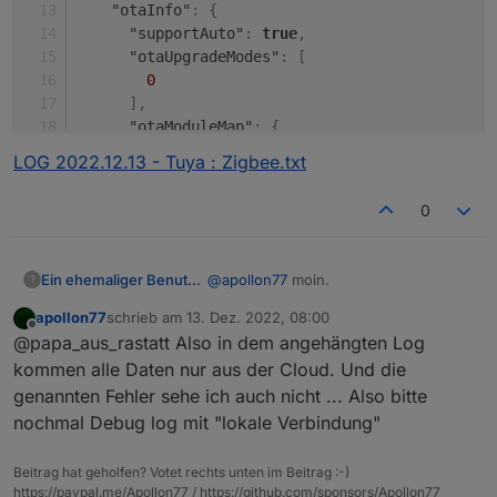
"otaInfo"
:
{
"supportAuto"
:
true
,
"otaUpgradeModes"
:
[
0
]
,
"otaModuleMap"
:
{
"wifi"
:
{
LOG 2022.12.13 - Tuya : Zigbee.txt
"upgradeStatus"
:
0
,
"cdv"
:
"1.0.0"
,
0
"bv"
:
"40.00"
,
"verSw"
:
"1.3.2"
}
,
@
apollon77
moin.
Ein ehemaliger Benutzer
?
"zigbee"
:
{
"upgradeStatus"
:
0
,
apollon77
schrieb am
13. Dez. 2022, 08:00
ich möchte folgendes ergänzen:
zuletzt editiert von
Offline
"cdv"
:
""
,
@papa_aus_rastatt Also in dem angehängten Log
der Tuya adapter meldet folgenden
"verSw"
:
"1.1.9"
Fehler:
tuya.0

kommen alle Daten nur aus der Cloud. Und die
}
2022-12-13 08:34:00.308	info	bf0
genannten Fehler sehe ich auch nicht ... Also bitte
  "type": "device",

}
nochmal Debug log mit "lokale Verbindung"
  "common": {

}
,
tuya.0

LOG 2022.12.13 - Tuya : Zigbee.txt
    "name": "Zigbeegateway",

2022-12-13 08:34:00.295	info	bf0
"iconUrl"
:
"https://images.tuyaeu.com/smart
    "read": true

Beitrag hat geholfen? Votet rechts unten im Beitrag :-)
"communication"
:
{
  },

https://paypal.me/Apollon77 / https://github.com/sponsors/Apollon77
tuya.0
