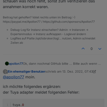
schauen was noch fehlt, sonst zum verifizieren das
annahmen korrekt waren.
Beitrag hat geholfen? Votet rechts unten im Beitrag :-)
https://paypal.me/Apollon77 / https://github.com/sponsors/Apollon77
Debug-Log für Instanz einschalten? Admin -> Instanzen ->
Expertenmodus -> Instanz aufklappen - Loglevel ändern
Logfiles auf Platte /opt/iobroker/log/… nutzen, Admin schneidet
Zeilen ab
0
apollon77
Ok, dann nochmal GitHub bitte ... Bitte auch wenn es
geht nochmal Debug Log zeigen. Bitte per iobroker
Ein ehemaliger Benutzer
schrieb am
13. Dez. 2022, 07:43
?
schalten, per app "im mobilen netz" schalten ... auch
zuletzt editiert von Homoran
Offline
@
apollon77
moin.
gern mehreres ... Wenn was nicht geht hilft das Log
zu schauen was noch fehlt, sonst zum verifizieren
ich möchte folgendes ergänzen:
das annahmen korrekt waren.
der Tuya adapter meldet folgenden Fehler:
tuya
.0