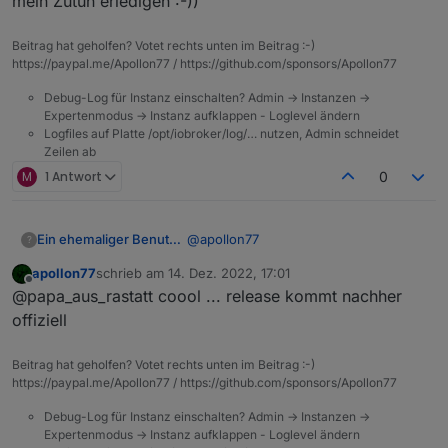
mein Zutun erledigen :-))
"iconname"
:
"icon-dp_anti-clockwise"
,
          ],

"type"
:
"obj"
,
          "type": "enum"

Beitrag hat geholfen? Votet rechts unten im Beitrag :-)
"executable"
:
true
,
        },

https://paypal.me/Apollon77 / https://github.com/sponsors/Apollon77
"mode"
:
"rw"
,
        "id": 32,

"defaultRecommend"
:
true
,
        "editPermission": false

Debug-Log für Instanz einschalten? Admin -> Instanzen ->
"name"
:
      },

"恢复出厂设置"
,
Expertenmodus -> Instanz aufklappen - Loglevel ändern
      "factory_reset": {

Logfiles auf Platte /opt/iobroker/log/… nutzen, Admin schneidet
"property"
:
{
        "code": "factory_reset",

Zeilen ab
"type"
:
"bool"
        "defaultValue": "",

M
1 Antwort
0
}
,
        "canTrigger": true,

"id"
:
34
,
        "iconname": "icon-dp_anti
"editPermission"
:
false
        "type": "obj",

@
apollon77
Ein ehemaliger Benutzer
}
,
?
        "executable": true,

"alarm_active"
:
{
        "mode": "rw",

apollon77
schrieb am
14. Dez. 2022, 17:01
ja, natürlich. der Bewegungsmelder
"code"
:
"alarm_active"
,
zuletzt editiert von
        "defaultRecommend": true,
Offline
@papa_aus_rastatt coool ... release kommt nachher
meldet jetzt einen brauchbaren Status.
"defaultValue"
:
""
,
        "name": "恢复出厂设置",

logisch nachvollziehbar. Ist ja fast wie
Leider stimmt mein Blockly-Script dazu
offiziell
        "property": {

"canTrigger"
:
true
,
Weihnachten.
noch nicht ganz. Aber das ist ne
          "type": "bool"

"iconname"
:
"icon-baojing"
,
andere Baustelle,
Gruß,
        },

Beitrag hat geholfen? Votet rechts unten im Beitrag :-)
"type"
:
"obj"
,
        "id": 34,

https://paypal.me/Apollon77 / https://github.com/sponsors/Apollon77
"executable"
:
true
,
Wolfgang
        "editPermission": false

"mode"
:
"rw"
,
Debug-Log für Instanz einschalten? Admin -> Instanzen ->
      },

"defaultRecommend"
:
true
,
Expertenmodus -> Instanz aufklappen - Loglevel ändern
      "alarm_active": {
