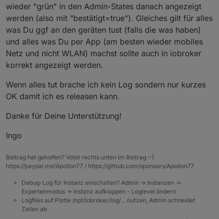
        "name": "报警声开关",

wieder "grün" in den Admin-States danach angezeigt
"alarm"
        "property": {

werden (also mit "bestätigt=true"). Gleiches gilt für alles
]
,
          "type": "bool"

"type"
:
"enum"
was Du ggf an den geräten tust (falls die was haben)
        },

}
,
        "id": 4,

und alles was Du per App (am besten wieder mobiles
"id"
:
32
,
        "editPermission": false

Netz und nicht WLAN) machst sollte auch in iobroker
      },

"editPermission"
:
false
korrekt angezeigt werden.
      {

}
,
        "code": "master_state",

{
Wenn alles tut brache ich kein Log sondern nur kurzes
        "defaultValue": "",

"code"
:
"factory_reset"
,
OK damit ich es releasen kann.
        "canTrigger": true,

"defaultValue"
:
""
,
        "iconname": "icon-zhuangt
"canTrigger"
:
true
,
        "type": "obj",

Danke für Deine Unterstützung!
"iconname"
:
"icon-dp_anti-clockwise"
,
        "executable": true,

"type"
:
"obj"
,
        "mode": "rw",

Ingo
"executable"
:
true
,
        "defaultRecommend": true,
"mode"
:
        "name": "主机状态",

"rw"
,
Beitrag hat geholfen? Votet rechts unten im Beitrag :-)
        "property": {

"defaultRecommend"
:
true
,
https://paypal.me/Apollon77 / https://github.com/sponsors/Apollon77
          "range": [

"name"
:
"恢复出厂设置"
,
            "normal",

"property"
:
{
Debug-Log für Instanz einschalten? Admin -> Instanzen ->
            "alarm"

Expertenmodus -> Instanz aufklappen - Loglevel ändern
"type"
:
"bool"
          ],

Logfiles auf Platte /opt/iobroker/log/… nutzen, Admin schneidet
}
,
          "type": "enum"

Zeilen ab
"id"
:
34
,
        },
