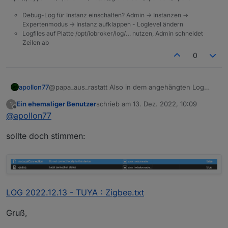
"communicationNode"
:
"bf0975ff6451cc7fa6x
  "native": {

"communicationModes"
:
[
Debug-Log für Instanz einschalten? Admin -> Instanzen ->
    "virtual": false,

{
Expertenmodus -> Instanz aufklappen - Loglevel ändern
    "lon": "9.0671",

"pv"
:
""
,
Logfiles auf Platte /opt/iobroker/log/… nutzen, Admin schneidet
    "ownerId": "33699969",

Zeilen ab
"type"
:
0
    "uuid": "1d3e2d393f6cc4dd",

}
,
    "mac": "a09208ff4001",

0
    "accessType": 0,

{
    "otaInfo": {

"pv"
:
"2.2"
,
      "supportAuto": true,

"type"
:
1
apollon77
@papa_aus_rastatt Also in dem angehängten Log
      "otaUpgradeModes": [

kommen alle Daten nur aus der Cloud. Und die
}
,
        0

Ein ehemaliger Benutzer
schrieb am
13. Dez. 2022, 10:09
?
genannten Fehler sehe ich auch nicht ... Also bitte
{
zuletzt editiert von
Offline
      ],

@
apollon77
nochmal Debug log mit "lokale Verbindung"
"pv"
:
""
,
      "otaModuleMap": {

"type"
:
3
        "wifi": {

sollte doch stimmen:
}
          "upgradeStatus": 0,

]
,
          "cdv": "1.0.0",

          "bv": "40.00",

"connectionStatus"
:
1
          "verSw": "1.3.2"

}
,
        },

"gatewayVerCAD"
:
"1.0.4"
,
        "zigbee": {

LOG 2022.12.13 - TUYA : Zigbee.txt
"lat"
:
"49.7662"
,
          "upgradeStatus": 0,

"runtimeEnv"
:
"prod"
,
          "cdv": "",

Gruß,
"devKey"
:
""
,
          "verSw": "1.1.9"

"devId"
:
"bf0975ff6451cc7fa6x3ab"
,