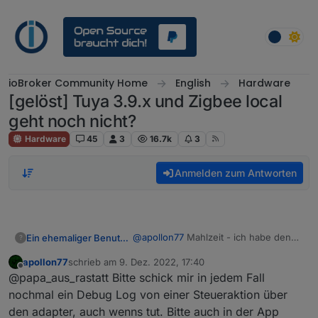
Weiter zum Inhalt
ioBroker Community Home
English
Hardware
[gelöst] Tuya 3.9.x und Zigbee local
geht noch nicht?
Hardware
45
3
16.7k
3
Anmelden zum Antworten
@
apollon77
Mahlzeit - ich habe den
Ein ehemaliger Benutzer
?
Adapter gerade eben ausprobiert, es
apollon77
schrieb am
9. Dez. 2022, 17:40
scheint zu gehen mit 3.10.2. Heute
Gruß,
zuletzt editiert von
Offline
@papa_aus_rastatt Bitte schick mir in jedem Fall
abend läuft mein Script, dann sehe ich
es genau.
Papa
nochmal ein Debug Log von einer Steueraktion über
den adapter, auch wenns tut. Bitte auch in der App