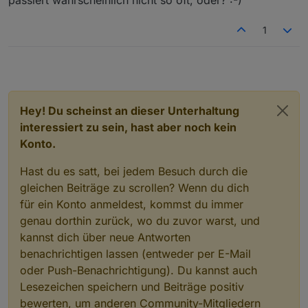
"acl"
:
{
    "cid": "086bd7fffec96bda"

  },

"object"
:
1636
,
1
  "from": "system.adapter.tuya.0"
"owner"
:
"system.user.admin"
,
  "user": "system.user.admin",

"ownerGroup"
:
"system.group.administrator"
  "ts": 1670916840298,

}
  "_id": "tuya.0.bf0975ff6451cc7f
}
  "acl": {

    "object": 1636,

Hey! Du scheinst an dieser Unterhaltung
    "owner": "system.user.admin",
interessiert zu sein, hast aber noch kein
    "ownerGroup": "system.group.a
  }

Konto.
Hast du es satt, bei jedem Besuch durch die
gleichen Beiträge zu scrollen? Wenn du dich
für ein Konto anmeldest, kommst du immer
genau dorthin zurück, wo du zuvor warst, und
kannst dich über neue Antworten
benachrichtigen lassen (entweder per E-Mail
oder Push-Benachrichtigung). Du kannst auch
Lesezeichen speichern und Beiträge positiv
bewerten, um anderen Community-Mitgliedern