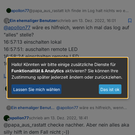
}
,
    "runtimeEnv": "prod",

    "devKey": "",

"meta"
:
{
apollon77
@papa_aus_rastatt Ich finde im Log halt nichts wo er
    "devId": "bf0975ff6451cc7fa6x
"zigBleSubEnable"
:
true
Daten Lokal frage/bekommt ... hast du mal was in der
    "productId": "jc514qvb1alzywk
Ein ehemaliger Benutzer
schrieb am
13. Dez. 2022, 16:01
?
}
,
App geändert während das log lieff? Und ja auch die
zuletzt editiert von
Offline
    "activeTime": 1670592720,

@
apollon77
wäre es hilfreich, wenn ich mal das log auf
Log Feher von oben sowas finde ich nicht
"name"
:
"Zigbeegateway"
,
    "cloudOnline": true,

"alles" stelle?
"timezoneId"
:
"Europe/Berlin"
,
    "baseAttribute": 1024,

"deviceTopo"
:
{
16:57:13 einschalten lokal
    "protocolAttribute": 75,

"meshId"
:
"mebfa6aabc39004fb180ls"
,
    "devAttribute": 4295,

16:57:51: auschalten remote LED
"nodeId"
:
"0020"
    "dataPointInfo": {

16:58:24 einschalten remote LED
}
,
      "dpMaxTime": 1670592727392,
16:59:00 ausschalten lokal
Hallo! Könnten wir bitte einige zusätzliche Dienste für
      "dpName": {},

"localKey"
:
"a519b90364095edd"
,
Funktionalität & Analytics
aktivieren? Sie können Ihre
      "dps": {

"dpName"
:
{
}
,
LOG 2022.12.13 - TUYA : Zigbee.txt
Zustimmung später jederzeit ändern oder zurückziehen.
        "4": false,

"groudId"
:
33699969
,
        "32": 0,

"schema"
:
[
2 Antworten
        "34": false,

0
Lassen Sie mich wählen
Das ist ok
{
        "45": ""

"code"
:
"switch_alarm_sound"
,
      },

"defaultValue"
:
""
,
      "dpsTime": {

@
apollon77
wäre es hilfreich, wenn
Ein ehemaliger Benutzer
?
"canTrigger"
:
true
,
        "4": 1670592727392,

ich mal das log auf "alles" stelle?
"iconname"
:
"icon-baojing"
,
        "32": 1670592727392,

apollon77
schrieb am
13. Dez. 2022, 18:41
16:57:13 einschalten lokal
LOG 2022.12.13 - TUYA : Zigbee.txt
zuletzt editiert von
Offline
"type"
:
        "34": 1670592720250,

"obj"
,
@papa_aus_rastatt checke nachher. Aber nein alles aka
16:57:51: auschalten remote LED
        "45": 1670592720250

"executable"
:
true
,
16:58:24 einschalten remote LED
silly hilft in dem Fall nicht ;-))
      }
