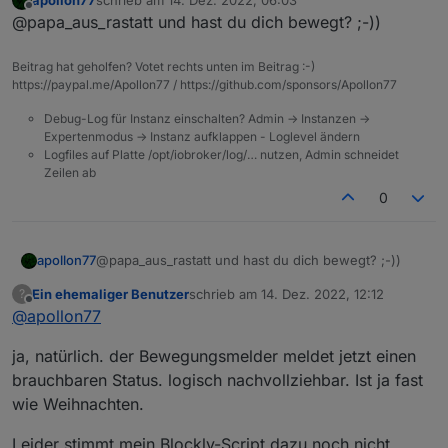
"schemaExt"
:
[
]
,
        "iconname": "icon-baojing
Moin!
zuletzt editiert von
Offline
@papa_aus_rastatt und hast du dich bewegt? ;-))
        "type": "obj",

"version"
:
"3.3"
,
        "executable": true,

ich hab es gerade eben ausprobiert
"dpCodes"
:
{
        "mode": "rw",

und erster Eindruck, es funktioniert!
"switch_alarm_sound"
:
{
Beitrag hat geholfen? Votet rechts unten im Beitrag :-)
        "defaultRecommend": true,
also die Beleuchtung lässt sich
https://paypal.me/Apollon77 / https://github.com/sponsors/Apollon77
"code"
:
"switch_alarm_sound"
,
        "name": "主动报警",

steuern.
"defaultValue"
:
""
,
        "property": {

Debug-Log für Instanz einschalten? Admin -> Instanzen ->
ich teste jetzt mal den
"canTrigger"
:
true
,
          "type": "string",

Expertenmodus -> Instanz aufklappen - Loglevel ändern
Bewegungsmelder.
"iconname"
:
"icon-baojing"
,
          "maxlen": 255

Logfiles auf Platte /opt/iobroker/log/… nutzen, Admin schneidet
"type"
:
"obj"
,
Zeilen ab
        },

"executable"
:
true
,
        "id": 45,

0
"mode"
:
        "editPermission": false

"rw"
,
      }

"defaultRecommend"
:
true
,
    ],

"name"
:
"报警声开关"
,
apollon77
@papa_aus_rastatt und hast du dich bewegt? ;-))
    "productKey": "jc514qvb1alzyw
"property"
:
{
    "schemaExt": [],

Ein ehemaliger Benutzer
schrieb am
14. Dez. 2022, 12:12
?
"type"
:
"bool"
zuletzt editiert von
    "version": "3.3",

Offline
@
apollon77
}
,
    "dpCodes": {

"id"
:
4
,
      "switch_alarm_sound": {

ja, natürlich. der Bewegungsmelder meldet jetzt einen
"editPermission"
:
false
        "code": "switch_alarm_sou
brauchbaren Status. logisch nachvollziehbar. Ist ja fast
}
,
        "defaultValue": "",

"master_state"
:
{
        "canTrigger": true,

wie Weihnachten.
        "iconname": "icon-baojing
"code"
:
"master_state"
,
        "type": "obj",

Leider stimmt mein Blockly-Script dazu noch nicht
"defaultValue"
:
""
,