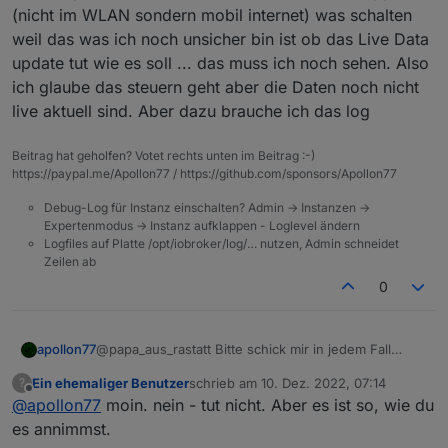
(nicht im WLAN sondern mobil internet) was schalten
weil das was ich noch unsicher bin ist ob das Live Data
update tut wie es soll ... das muss ich noch sehen. Also
ich glaube das steuern geht aber die Daten noch nicht
live aktuell sind. Aber dazu brauche ich das log
Beitrag hat geholfen? Votet rechts unten im Beitrag :-)
https://paypal.me/Apollon77 / https://github.com/sponsors/Apollon77
Debug-Log für Instanz einschalten? Admin -> Instanzen ->
Expertenmodus -> Instanz aufklappen - Loglevel ändern
Logfiles auf Platte /opt/iobroker/log/… nutzen, Admin schneidet
Zeilen ab
0
apollon77
@papa_aus_rastatt Bitte schick mir in jedem Fall
nochmal ein Debug Log von einer Steueraktion über
Ein ehemaliger Benutzer
schrieb am
10. Dez. 2022, 07:14
?
den adapter, auch wenns tut. Bitte auch in der App
zuletzt editiert von
Offline
@
apollon77
moin. nein - tut nicht. Aber es ist so, wie du
(nicht im WLAN sondern mobil internet) was schalten
weil das was ich noch unsicher bin ist ob das Live
es annimmst.
Data update tut wie es soll ... das muss ich noch