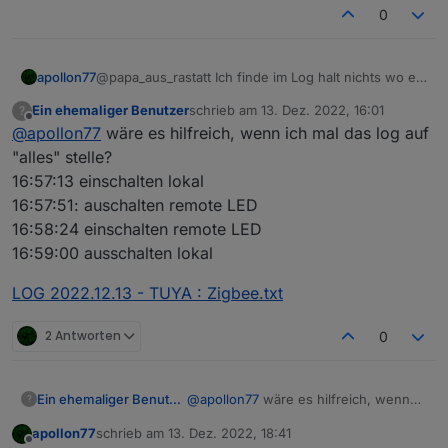
"45"
:
1670592720250
    "gatewayVerCAD": "1.0.4",

0
}
    "lat": "49.7662",

}
,
    "runtimeEnv": "prod",

    "devKey": "",

"meta"
:
{
apollon77
@papa_aus_rastatt Ich finde im Log halt nichts wo er
    "devId": "bf0975ff6451cc7fa6x
"zigBleSubEnable"
:
true
Daten Lokal frage/bekommt ... hast du mal was in der
    "productId": "jc514qvb1alzywk
Ein ehemaliger Benutzer
schrieb am
13. Dez. 2022, 16:01
?
}
,
App geändert während das log lieff? Und ja auch die
zuletzt editiert von
Offline
    "activeTime": 1670592720,

@
apollon77
wäre es hilfreich, wenn ich mal das log auf
Log Feher von oben sowas finde ich nicht
"name"
:
"Zigbeegateway"
,
    "cloudOnline": true,

"alles" stelle?
"timezoneId"
:
"Europe/Berlin"
,
    "baseAttribute": 1024,

"deviceTopo"
:
{
16:57:13 einschalten lokal
    "protocolAttribute": 75,

"meshId"
:
"mebfa6aabc39004fb180ls"
,
    "devAttribute": 4295,

16:57:51: auschalten remote LED
"nodeId"
:
"0020"
    "dataPointInfo": {

16:58:24 einschalten remote LED
}
,
      "dpMaxTime": 1670592727392,
16:59:00 ausschalten lokal
      "dpName": {},

"localKey"
:
"a519b90364095edd"
,
      "dps": {

"dpName"
:
{
}
,
LOG 2022.12.13 - TUYA : Zigbee.txt
        "4": false,

"groudId"
:
33699969
,
        "32": 0,

"schema"
:
[
2 Antworten
        "34": false,

0
{
        "45": ""

"code"
:
"switch_alarm_sound"
,
      },

"defaultValue"
:
""
,
      "dpsTime": {

@
apollon77
wäre es hilfreich, wenn
Ein ehemaliger Benutzer
?
"canTrigger"
:
true
,
        "4": 1670592727392,

ich mal das log auf "alles" stelle?
"iconname"
:
"icon-baojing"
,
        "32": 1670592727392,

apollon77
schrieb am
13. Dez. 2022, 18:41
16:57:13 einschalten lokal
LOG 2022.12.13 - TUYA : Zigbee.txt
zuletzt editiert von
Offline