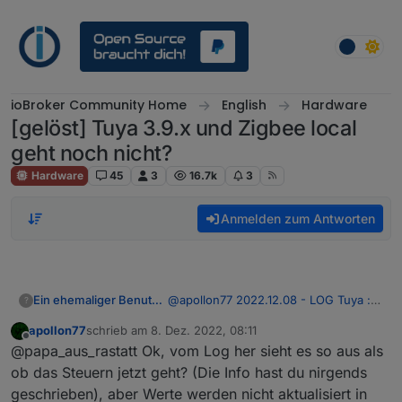
Weiter zum Inhalt
ioBroker Community Home
English
Hardware
[gelöst] Tuya 3.9.x und Zigbee local
geht noch nicht?
Hardware
45
3
16.7k
3
Anmelden zum Antworten
Ein ehemaliger Benutzer
@
apollon77
2022.12.08 - LOG Tuya :
?
Zigbee.txt
apollon77
schrieb am
8. Dez. 2022, 08:11
zuletzt editiert von
Offline
@papa_aus_rastatt Ok, vom Log her sieht es so aus als
ob das Steuern jetzt geht? (Die Info hast du nirgends
geschrieben), aber Werte werden nicht aktualisiert in