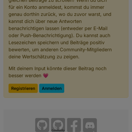
gleichen Beiträge zu scrollen? Wenn du dich
"mode"
:
"rw"
,
      },

für ein Konto anmeldest, kommst du immer
"defaultRecommend"
:
true
,
      "alarm_active": {

"name"
:
"主动报警"
,
genau dorthin zurück, wo du zuvor warst, und
        "code": "alarm_active",

"property"
:
{
        "defaultValue": "",

kannst dich über neue Antworten
"type"
:
"string"
,
        "canTrigger": true,

benachrichtigen lassen (entweder per E-Mail
"maxlen"
        "iconname": "icon-baojing
:
255
oder Push-Benachrichtigung). Du kannst auch
        "type": "obj",

}
,
Lesezeichen speichern und Beiträge positiv
        "executable": true,

"id"
:
45
,
        "mode": "rw",

bewerten, um anderen Community-Mitgliedern
"editPermission"
:
false
        "defaultRecommend": true,
deine Wertschätzung zu zeigen.
}
        "name": "主动报警",

}
,
        "property": {

Mit deinem Input könnte dieser Beitrag noch
"ip"
:
"192.168.174.73"
,
          "type": "string",

"gwId"
:
"bf0975ff6451cc7fa6x3ab"
,
besser werden 💗
          "maxlen": 255

"active"
:
2
,
        },

"ablilty"
:
0
,
        "id": 45,

Registrieren
Anmelden
        "editPermission": false

"encrypt"
:
true
,
      }

"lan_cap"
:
500
,
    },

"lan_seq"
:
11
,
    "ip": "192.168.174.73",

"cid"
:
"086bd7fffec96bda"
    "gwId": "bf0975ff6451cc7fa6x3
}
,
    "active": 2,

"from"
:
"system.adapter.tuya.0"
,
    "ablilty": 0,

"user"
:
"system.user.admin"
,
Community