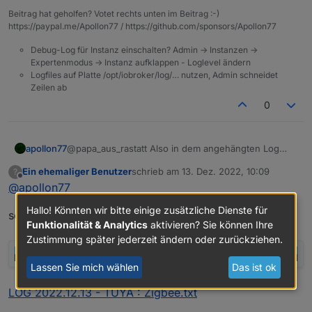
"iconUrl"
:
"https://images.tuyaeu.com/smart
    "read": true

Beitrag hat geholfen? Votet rechts unten im Beitrag :-)
"communication"
:
{
  },

https://paypal.me/Apollon77 / https://github.com/sponsors/Apollon77
tuya.0

"communicationNode"
:
"bf0975ff6451cc7fa6x
  "native": {

"communicationModes"
:
[
Debug-Log für Instanz einschalten? Admin -> Instanzen ->
    "virtual": false,

{
Expertenmodus -> Instanz aufklappen - Loglevel ändern
    "lon": "9.0671",

"pv"
:
""
,
Logfiles auf Platte /opt/iobroker/log/… nutzen, Admin schneidet
    "ownerId": "33699969",

Zeilen ab
"type"
:
0
    "uuid": "1d3e2d393f6cc4dd",

}
,
    "mac": "a09208ff4001",

0
    "accessType": 0,

{
    "otaInfo": {

"pv"
:
"2.2"
,
      "supportAuto": true,

"type"
:
1
apollon77
@papa_aus_rastatt Also in dem angehängten Log
      "otaUpgradeModes": [

kommen alle Daten nur aus der Cloud. Und die
}
,
        0

Ein ehemaliger Benutzer
schrieb am
13. Dez. 2022, 10:09
?
genannten Fehler sehe ich auch nicht ... Also bitte
{
zuletzt editiert von
Offline
      ],

@
apollon77
nochmal Debug log mit "lokale Verbindung"
"pv"
:
""
,
      "otaModuleMap": {

"type"
:
3
        "wifi": {

Hallo! Könnten wir bitte einige zusätzliche Dienste für
sollte doch stimmen:
}
          "upgradeStatus": 0,

Funktionalität & Analytics
aktivieren? Sie können Ihre
]
,
          "cdv": "1.0.0",

Zustimmung später jederzeit ändern oder zurückziehen.
          "bv": "40.00",

"connectionStatus"
:
1
          "verSw": "1.3.2"

}
,
Lassen Sie mich wählen
Das ist ok
        },

"gatewayVerCAD"
:
"1.0.4"
,
        "zigbee": {

LOG 2022.12.13 - TUYA : Zigbee.txt
"lat"
:
"49.7662"
,
          "upgradeStatus": 0,

"runtimeEnv"
:
"prod"
,