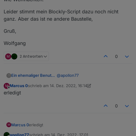
        "iconname": "icon-baojing
"code"
:
"master_state"
,
        "type": "obj",

Leider stimmt mein Blockly-Script dazu noch nicht
"defaultValue"
:
""
,
        "executable": true,

"canTrigger"
:
true
,
ganz. Aber das ist ne andere Baustelle,
        "mode": "rw",

"iconname"
:
"icon-zhuangtai"
,
        "defaultRecommend": true,
"type"
:
"obj"
,
Gruß,
        "name": "报警声开关",

"executable"
:
true
,
        "property": {

Wolfgang
"mode"
:
"rw"
,
          "type": "bool"

"defaultRecommend"
:
true
,
        },

"name"
:
"主机状态"
,
M
2 Antworten
0
        "id": 4,

"property"
        "editPermission": false

:
{
      },

"range"
:
[
      "master_state": {

"normal"
,
@
apollon77
Ein ehemaliger Benutzer
?
        "code": "master_state",

"alarm"
        "defaultValue": "",

Marcus 0
schrieb am
14. Dez. 2022, 16:14
M
ja, natürlich. der Bewegungsmelder
]
,
zuletzt editiert von Marcus 0
Offline
        "canTrigger": true,

erledigt
meldet jetzt einen brauchbaren Status.
"type"
:
"enum"
        "iconname": "icon-zhuangt
logisch nachvollziehbar. Ist ja fast wie
Leider stimmt mein Blockly-Script dazu
}
,
        "type": "obj",

Weihnachten.
noch nicht ganz. Aber das ist ne
0
"id"
:
32
,
        "executable": true,

andere Baustelle,
Gruß,
"editPermission"
:
false
        "mode": "rw",

}
,
        "defaultRecommend": true,
Wolfgang
Marcus 0
erledigt
M
        "name": "主机状态",

"factory_reset"
:
{
        "property": {

"code"
:
"factory_reset"
,
apollon77
schrieb am
14. Dez. 2022, 17:01