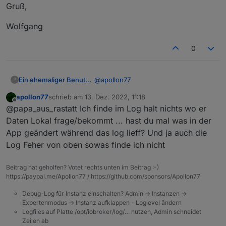
          "cdv": "",

Gruß,
"devKey"
:
""
,
          "verSw": "1.1.9"

"devId"
:
"bf0975ff6451cc7fa6x3ab"
,
        }

Wolfgang
"productId"
:
"jc514qvb1alzywke"
,
      }

"activeTime"
:
1670592720
,
    },

0
"cloudOnline"
    "iconUrl": "https://images.t
:
true
,
    "communication": {

"baseAttribute"
:
1024
,
      "communicationNode": "bf097
"protocolAttribute"
:
75
,
      "communicationModes": [

@
apollon77
Ein ehemaliger Benutzer
?
"devAttribute"
:
4295
,
        {

"dataPointInfo"
:
{
apollon77
schrieb am
13. Dez. 2022, 11:18
          "pv": "",

sollte doch stimmen:
zuletzt editiert von
"dpMaxTime"
:
1670592727392
,
Offline
@papa_aus_rastatt Ich finde im Log halt nichts wo er
          "type": 0

"dpName"
:
{
}
,
        },

Daten Lokal frage/bekommt ... hast du mal was in der
"dps"
:
{
        {

App geändert während das log lieff? Und ja auch die
"4"
:
false
,
          "pv": "2.2",

LOG 2022.12.13 - TUYA : Zigbee.txt
Log Feher von oben sowas finde ich nicht
"32"
:
0
,
          "type": 1

        },

"34"
:
false
,
Gruß,
        {

"45"
:
""
Beitrag hat geholfen? Votet rechts unten im Beitrag :-)
          "pv": "",

https://paypal.me/Apollon77 / https://github.com/sponsors/Apollon77
Wolfgang
}
,
          "type": 3

"dpsTime"
:
{
Debug-Log für Instanz einschalten? Admin -> Instanzen ->
        }

"4"
:
1670592727392
,
Expertenmodus -> Instanz aufklappen - Loglevel ändern
      ],

"32"
:
1670592727392
,
Logfiles auf Platte /opt/iobroker/log/… nutzen, Admin schneidet
      "connectionStatus": 1

"34"
:
1670592720250
,
Zeilen ab
    },
