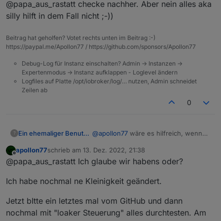
"type"
:
        "34": 1670592720250,

"obj"
,
@papa_aus_rastatt checke nachher. Aber nein alles aka
16:57:51: auschalten remote LED
        "45": 1670592720250

"executable"
:
true
,
16:58:24 einschalten remote LED
silly hilft in dem Fall nicht ;-))
      }

"mode"
:
"rw"
,
16:59:00 ausschalten lokal
    },

"defaultRecommend"
:
true
,
Beitrag hat geholfen? Votet rechts unten im Beitrag :-)
    "meta": {

"name"
:
"报警声开关"
,
https://paypal.me/Apollon77 / https://github.com/sponsors/Apollon77
      "zigBleSubEnable": true

"property"
:
{
    },

"type"
:
"bool"
Debug-Log für Instanz einschalten? Admin -> Instanzen ->
    "name": "Zigbeegateway",

Expertenmodus -> Instanz aufklappen - Loglevel ändern
}
,
    "timezoneId": "Europe/Berlin"
Logfiles auf Platte /opt/iobroker/log/… nutzen, Admin schneidet
"id"
:
4
,
    "deviceTopo": {

Zeilen ab
"editPermission"
:
false
      "meshId": "mebfa6aabc39004f
0
      "nodeId": "0020"

}
,
    },

{
    "localKey": "a519b90364095edd
"code"
:
"master_state"
,
    "dpName": {},

@
apollon77
wäre es hilfreich, wenn
Ein ehemaliger Benutzer
?
"defaultValue"
:
""
,
    "groudId": 33699969,

ich mal das log auf "alles" stelle?
"canTrigger"
:
true
,
apollon77
schrieb am
13. Dez. 2022, 21:38
    "schema": [

16:57:13 einschalten lokal
LOG 2022.12.13 - TUYA : Zigbee.txt
zuletzt editiert von
"iconname"
:
"icon-zhuangtai"
,
Offline
@papa_aus_rastatt Ich glaube wir habens oder?
      {

16:57:51: auschalten remote LED
"type"
:
"obj"
,
        "code": "switch_alarm_sou
16:58:24 einschalten remote LED
"executable"
:
true
,
        "defaultValue": "",

Ich habe nochmal ne Kleinigkeit geändert.
16:59:00 ausschalten lokal
"mode"
:
"rw"
,
        "canTrigger": true,

"defaultRecommend"
        "iconname": "icon-baojing
:
true
,
Jetzt bItte ein letztes mal vom GitHub und dann
        "type": "obj",

"name"
:
"主机状态"
,
nochmal mit "loaker Steuerung" alles durchtesten. Am
        "executable": true,

"property"
:
{