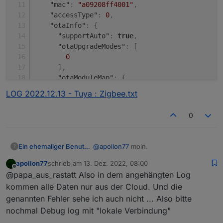
"mac"
:
"a09208ff4001"
,
"accessType"
:
0
,
"otaInfo"
:
{
"supportAuto"
:
true
,
"otaUpgradeModes"
:
[
0
]
,
"otaModuleMap"
:
{
"wifi"
:
{
LOG 2022.12.13 - Tuya : Zigbee.txt
"upgradeStatus"
:
0
,
"cdv"
:
"1.0.0"
,
0
"bv"
:
"40.00"
,
"verSw"
:
"1.3.2"
}
,
@
apollon77
moin.
Ein ehemaliger Benutzer
?
"zigbee"
:
{
"upgradeStatus"
:
0
,
apollon77
schrieb am
13. Dez. 2022, 08:00
ich möchte folgendes ergänzen:
zuletzt editiert von
Offline
"cdv"
:
""
,
@papa_aus_rastatt Also in dem angehängten Log
der Tuya adapter meldet folgenden
"verSw"
:
"1.1.9"
Fehler:
tuya.0

kommen alle Daten nur aus der Cloud. Und die
}
2022-12-13 08:34:00.308	info	bf0
genannten Fehler sehe ich auch nicht ... Also bitte
  "type": "device",

}
nochmal Debug log mit "lokale Verbindung"
  "common": {

}
,
tuya.0

LOG 2022.12.13 - Tuya : Zigbee.txt
    "name": "Zigbeegateway",

2022-12-13 08:34:00.295	info	bf0