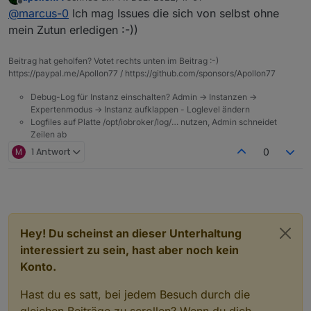
          "range": [

zuletzt editiert von
"defaultValue"
:
""
,
Offline
@
marcus-0
Ich mag Issues die sich von selbst ohne
            "normal",

"canTrigger"
:
true
,
mein Zutun erledigen :-))
            "alarm"

"iconname"
:
"icon-dp_anti-clockwise"
,
          ],

"type"
:
"obj"
,
          "type": "enum"

Beitrag hat geholfen? Votet rechts unten im Beitrag :-)
"executable"
:
true
,
        },

https://paypal.me/Apollon77 / https://github.com/sponsors/Apollon77
"mode"
:
"rw"
,
        "id": 32,

"defaultRecommend"
:
true
,
        "editPermission": false

Debug-Log für Instanz einschalten? Admin -> Instanzen ->
"name"
:
      },

"恢复出厂设置"
,
Expertenmodus -> Instanz aufklappen - Loglevel ändern
      "factory_reset": {

Logfiles auf Platte /opt/iobroker/log/… nutzen, Admin schneidet
"property"
:
{
        "code": "factory_reset",

Zeilen ab
"type"
:
"bool"
        "defaultValue": "",

M
1 Antwort
0
}
,
        "canTrigger": true,

"id"
:
34
,
        "iconname": "icon-dp_anti
"editPermission"
:
false
        "type": "obj",

}
,
        "executable": true,

"alarm_active"
:
{
        "mode": "rw",

"code"
:
"alarm_active"
,
        "defaultRecommend": true,
Hey! Du scheinst an dieser Unterhaltung
"defaultValue"
:
""
,
        "name": "恢复出厂设置",

interessiert zu sein, hast aber noch kein
        "property": {

"canTrigger"
:
true
,
Konto.
          "type": "bool"

"iconname"
:
"icon-baojing"
,
        },

"type"
:
"obj"
,
        "id": 34,

Hast du es satt, bei jedem Besuch durch die
"executable"
:
true
,
        "editPermission": false
