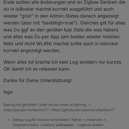
Ende sollten alle änderungen and en Zigbee Gerären die
        "mode": "rw",

"range"
:
[
du in ioBroker machst korrekt ausgeführt und auch
        "defaultRecommend": true,
"normal"
,
        "name": "报警声开关",

wieder "grün" in den Admin-States danach angezeigt
"alarm"
        "property": {

werden (also mit "bestätigt=true"). Gleiches gilt für alles
]
,
          "type": "bool"

"type"
:
"enum"
was Du ggf an den geräten tust (falls die was haben)
        },

}
,
        "id": 4,

und alles was Du per App (am besten wieder mobiles
"id"
:
32
,
        "editPermission": false

Netz und nicht WLAN) machst sollte auch in iobroker
      },

"editPermission"
:
false
korrekt angezeigt werden.
      {

}
,
        "code": "master_state",

{
Wenn alles tut brache ich kein Log sondern nur kurzes
        "defaultValue": "",

"code"
:
"factory_reset"
,
OK damit ich es releasen kann.
        "canTrigger": true,

"defaultValue"
:
""
,
        "iconname": "icon-zhuangt
"canTrigger"
:
true
,
        "type": "obj",

Danke für Deine Unterstützung!
"iconname"
:
"icon-dp_anti-clockwise"
,
        "executable": true,

"type"
:
"obj"
,
        "mode": "rw",

Ingo
"executable"
:
true
,
        "defaultRecommend": true,
"mode"
:
        "name": "主机状态",

"rw"
,
Beitrag hat geholfen? Votet rechts unten im Beitrag :-)
        "property": {

"defaultRecommend"
:
true
,
https://paypal.me/Apollon77 / https://github.com/sponsors/Apollon77
          "range": [

"name"
:
"恢复出厂设置"
,
            "normal",

"property"
:
{
Debug-Log für Instanz einschalten? Admin -> Instanzen ->
            "alarm"

Expertenmodus -> Instanz aufklappen - Loglevel ändern
"type"
:
"bool"
          ],
