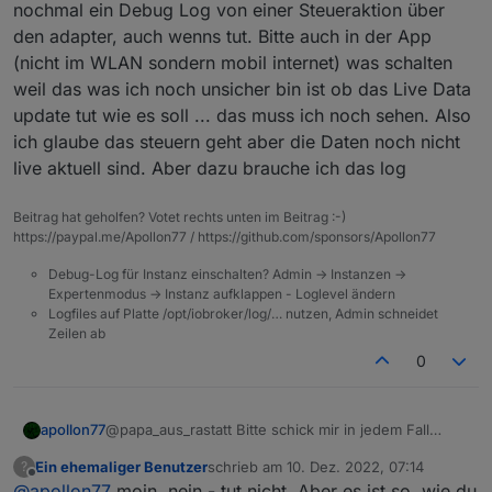
es genau.
Papa
nochmal ein Debug Log von einer Steueraktion über
den adapter, auch wenns tut. Bitte auch in der App
(nicht im WLAN sondern mobil internet) was schalten
weil das was ich noch unsicher bin ist ob das Live Data
update tut wie es soll ... das muss ich noch sehen. Also
ich glaube das steuern geht aber die Daten noch nicht
live aktuell sind. Aber dazu brauche ich das log
Beitrag hat geholfen? Votet rechts unten im Beitrag :-)
https://paypal.me/Apollon77 / https://github.com/sponsors/Apollon77
Debug-Log für Instanz einschalten? Admin -> Instanzen ->
Expertenmodus -> Instanz aufklappen - Loglevel ändern
Logfiles auf Platte /opt/iobroker/log/… nutzen, Admin schneidet
Zeilen ab
0
apollon77
@papa_aus_rastatt Bitte schick mir in jedem Fall
nochmal ein Debug Log von einer Steueraktion über
Ein ehemaliger Benutzer
schrieb am
10. Dez. 2022, 07:14
?
den adapter, auch wenns tut. Bitte auch in der App
zuletzt editiert von
Offline
@
apollon77
moin. nein - tut nicht. Aber es ist so, wie du