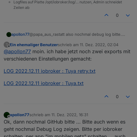
Logfiles auf Platte /opt/iobroker/log/… nutzen, Admin schneidet
Zeilen ab
0
apollon77
@papa_aus_rastatt also nochmal debug log bitte.
Denke da sehe ich was ich brauche ;-)
Ein ehemaliger Benutzer
schrieb am
11. Dez. 2022, 02:04
?
zuletzt editiert von
Offline
@
apollon77
moin. ich habe jetzt noch zwei exports mit
verschiedenen Einstellungen gemacht:
LOG 2022.12.11 iobroker : Tuya retry.txt
LOG 2022.12.11 iobroker : Tuya.txt
0
apollon77
schrieb am
11. Dez. 2022, 16:31
zuletzt editiert von
Offline
Ok, dann nochmal GitHub bitte ... Bitte auch wenn es
geht nochmal Debug Log zeigen. Bitte per iobroker
schalten, per app "im mobilen netz" schalten ... auch