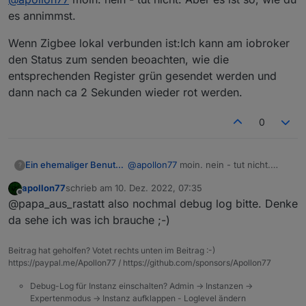
(nicht im WLAN sondern mobil internet) was schalten
weil das was ich noch unsicher bin ist ob das Live
es annimmst.
Data update tut wie es soll ... das muss ich noch
sehen. Also ich glaube das steuern geht aber die
Wenn Zigbee lokal verbunden ist:Ich kann am iobroker
Daten noch nicht live aktuell sind. Aber dazu brauche
den Status zum senden beoachten, wie die
ich das log
entsprechenden Register grün gesendet werden und
dann nach ca 2 Sekunden wieder rot werden.
0
@
apollon77
moin. nein - tut nicht.
Ein ehemaliger Benutzer
?
Aber es ist so, wie du es annimmst.
apollon77
schrieb am
10. Dez. 2022, 07:35
Wenn Zigbee lokal verbunden ist:Ich
zuletzt editiert von
Offline
@papa_aus_rastatt also nochmal debug log bitte. Denke
kann am iobroker den Status zum
senden beoachten, wie die
da sehe ich was ich brauche ;-)
entsprechenden Register grün
gesendet werden und dann nach ca 2
Beitrag hat geholfen? Votet rechts unten im Beitrag :-)
Sekunden wieder rot werden.
https://paypal.me/Apollon77 / https://github.com/sponsors/Apollon77
Debug-Log für Instanz einschalten? Admin -> Instanzen ->
Expertenmodus -> Instanz aufklappen - Loglevel ändern