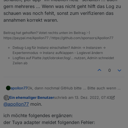
gern mehreres ... Wenn was nicht geht hilft das Log zu
schauen was noch fehlt, sonst zum verifizieren das
annahmen korrekt waren.
Beitrag hat geholfen? Votet rechts unten im Beitrag :-)
https://paypal.me/Apollon77 / https://github.com/sponsors/Apollon77
Debug-Log für Instanz einschalten? Admin -> Instanzen ->
Expertenmodus -> Instanz aufklappen - Loglevel ändern
Logfiles auf Platte /opt/iobroker/log/… nutzen, Admin schneidet
Zeilen ab
0
apollon77
Ok, dann nochmal GitHub bitte ... Bitte auch wenn es
geht nochmal Debug Log zeigen. Bitte per iobroker
Ein ehemaliger Benutzer
schrieb am
13. Dez. 2022, 07:43
?
schalten, per app "im mobilen netz" schalten ... auch
zuletzt editiert von Homoran
Offline
@
apollon77
moin.
gern mehreres ... Wenn was nicht geht hilft das Log
zu schauen was noch fehlt, sonst zum verifizieren
ich möchte folgendes ergänzen:
das annahmen korrekt waren.
der Tuya adapter meldet folgenden Fehler: