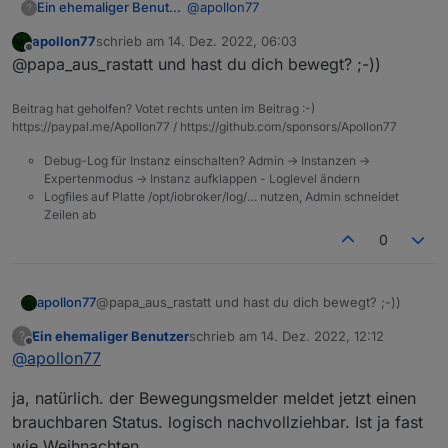
]
,
        "defaultValue": "",

@
apollon77
Ein ehemaliger Benutzer
?
"productKey"
:
"jc514qvb1alzywke"
,
        "canTrigger": true,

apollon77
schrieb am
14. Dez. 2022, 06:03
"schemaExt"
:
[
]
,
        "iconname": "icon-baojing
Moin!
zuletzt editiert von
Offline
@papa_aus_rastatt und hast du dich bewegt? ;-))
        "type": "obj",

"version"
:
"3.3"
,
        "executable": true,

ich hab es gerade eben ausprobiert
"dpCodes"
:
{
        "mode": "rw",

und erster Eindruck, es funktioniert!
"switch_alarm_sound"
:
{
Beitrag hat geholfen? Votet rechts unten im Beitrag :-)
        "defaultRecommend": true,
also die Beleuchtung lässt sich
https://paypal.me/Apollon77 / https://github.com/sponsors/Apollon77
"code"
:
"switch_alarm_sound"
,
        "name": "主动报警",

steuern.
"defaultValue"
:
""
,
        "property": {

Debug-Log für Instanz einschalten? Admin -> Instanzen ->
ich teste jetzt mal den
"canTrigger"
:
true
,
          "type": "string",

Expertenmodus -> Instanz aufklappen - Loglevel ändern
Bewegungsmelder.
"iconname"
:
"icon-baojing"
,
          "maxlen": 255

Logfiles auf Platte /opt/iobroker/log/… nutzen, Admin schneidet
"type"
:
"obj"
,
Zeilen ab
        },

"executable"
:
true
,
        "id": 45,

0
"mode"
:
        "editPermission": false

"rw"
,
      }

"defaultRecommend"
:
true
,
    ],

"name"
:
"报警声开关"
,
apollon77
@papa_aus_rastatt und hast du dich bewegt? ;-))
    "productKey": "jc514qvb1alzyw
"property"
:
{
    "schemaExt": [],

Ein ehemaliger Benutzer
schrieb am
14. Dez. 2022, 12:12
?
"type"
:
"bool"
zuletzt editiert von
    "version": "3.3",

Offline
@
apollon77
}
,
    "dpCodes": {

"id"
:
4
,
      "switch_alarm_sound": {

ja, natürlich. der Bewegungsmelder meldet jetzt einen
"editPermission"
:
false
        "code": "switch_alarm_sou
brauchbaren Status. logisch nachvollziehbar. Ist ja fast
}
,
        "defaultValue": "",

"master_state"
:
{
        "canTrigger": true,

wie Weihnachten.