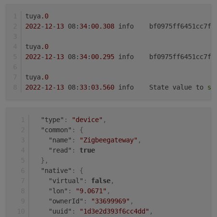
tuya
.0
2022
-
12
-
13
 08:
34
:
00.308
	info	bf0975ff6451cc
tuya
.0
2022
-
12
-
13
 08:
34
:
00.295
	info	bf0975ff6451cc
tuya
.0
2022
-
12
-
13
 08:
33
:
03.560
	info	State value to 
se
"type"
:
"device"
,
"common"
:
{
"name"
:
"Zigbeegateway"
,
"read"
:
true
}
,
"native"
:
{
"virtual"
:
false
,
"lon"
:
"9.0671"
,
"ownerId"
:
"33699969"
,
"uuid"
:
"1d3e2d393f6cc4dd"
,