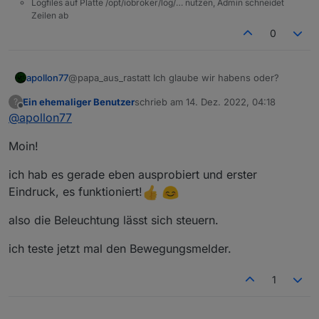
Logfiles auf Platte /opt/iobroker/log/… nutzen, Admin schneidet
}
,
          "type": "enum"

Zeilen ab
"id"
:
34
,
        },

0
"editPermission"
:
false
        "id": 32,

}
,
        "editPermission": false

{
      },

@papa_aus_rastatt Ich glaube wir habens oder?
apollon77
      {

"code"
:
"alarm_active"
,
        "code": "factory_reset",

"defaultValue"
:
""
,
Ein ehemaliger Benutzer
schrieb am
14. Dez. 2022, 04:18
?
Ich habe nochmal ne Kleinigkeit geändert.
        "defaultValue": "",

zuletzt editiert von
"canTrigger"
:
true
,
Offline
@
apollon77
        "canTrigger": true,

"iconname"
:
"icon-baojing"
,
Jetzt bItte ein letztes mal vom GitHub und dann
        "iconname": "icon-dp_anti
"type"
:
"obj"
,
Moin!
nochmal mit "loaker Steuerung" alles durchtesten.
        "type": "obj",

"executable"
:
true
,
Am Ende sollten alle änderungen and en Zigbee
Wenn alles tut brache ich kein Log sondern nur
        "executable": true,

"mode"
:
"rw"
,
Gerären die du in ioBroker machst korrekt
ich hab es gerade eben ausprobiert und erster
kurzes OK damit ich es releasen kann.
        "mode": "rw",

"defaultRecommend"
:
true
,
ausgeführt und auch wieder "grün" in den Admin-
Danke für Deine Unterstützung!
        "defaultRecommend": true,
Eindruck, es funktioniert!
States danach angezeigt werden (also mit
"name"
:
"主动报警"
,
        "name": "恢复出厂设置",

"bestätigt=true"). Gleiches gilt für alles was Du ggf
Ingo
"property"
        "property": {

:
{
also die Beleuchtung lässt sich steuern.
an den geräten tust (falls die was haben) und alles
          "type": "bool"

"type"
:
"string"
,
was Du per App (am besten wieder mobiles Netz
        },

"maxlen"
:
255
ich teste jetzt mal den Bewegungsmelder.
und nicht WLAN) machst sollte auch in iobroker
        "id": 34,

}
,
korrekt angezeigt werden.
        "editPermission": false

"id"
:
45
,
1
      },

"editPermission"
:
false
      {

}
        "code": "alarm_active",
