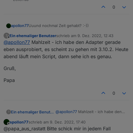
0
apollon77
Uuund nochmal Zeit gehabt? :-))
Ein ehemaliger Benutzer
schrieb am
9. Dez. 2022, 12:43
?
zuletzt editiert von
Offline
@
apollon77
Mahlzeit - ich habe den Adapter gerade
eben ausprobiert, es scheint zu gehen mit 3.10.2. Heute
abend läuft mein Script, dann sehe ich es genau.
Gruß,
Papa
0
@
apollon77
Mahlzeit - ich habe den
Ein ehemaliger Benutzer
?
Adapter gerade eben ausprobiert, es
apollon77
schrieb am
9. Dez. 2022, 17:40
scheint zu gehen mit 3.10.2. Heute
Gruß,
zuletzt editiert von
Offline
@papa_aus_rastatt Bitte schick mir in jedem Fall
abend läuft mein Script, dann sehe ich