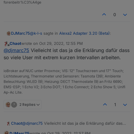
forenbeitr%C3%A4ge
0
@
k-l-s
sagte in
Alexa2 Adapter 3.20 (Beta)
:
DJMarc75
Chaot
wrote on
Oct 29, 2022, 12:55 PM
last edited by
Offline
wird der Status leider nicht durchgereicht. D.h.
@
djmarc75
Vielleicht ist das ja die Erklärung dafür dass
im iobroker steht weiterhin false.
so viele User mit extrem kurzen Intervallen arbeiten.
Ach komm.... der SHD-Datenpunkt "powerState"
wurde noch nie aktualisiert wenn von extern
ioBroker auf NUC unter Proxmox; VIS: 12" Touchscreen und 17" Touch;
geschaltet wurde... das scheint wohl ein
Lichtsteuerung, Thermometer und Sensoren: Tasmota (39); Ambiente
Wunschdenken von vielen hier zu sein
Beleuchtung: WLED (9); Heizung: DECT Thermostate (9) an Fritz 6690;
EMS-ESP; 1 Echo V2; 3 Echo DOT; 1 Echo Connect; 2 Echo Show 5; Unifi
Ap-Ac Lite.
?
2 Replies
1
Chaot
@
djmarc75
Vielleicht ist das ja die Erklärung dafür dass
so viele User mit extrem kurzen Intervallen arbeiten.
DJMarc75
wrote on
Oct 29, 2022, 12:57 PM