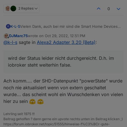
2 Replies
0
K-L-S
Vielen Dank, auch bei mir sind die Smart Home Devices
K
wieder da, und jetzt kommt leider das aber.
DJMarc75
wrote on
Oct 29, 2022, 12:51 PM
Schalte ich eine Device in der Alexa-App on(true) wird
last edited by
Offline
@
k-l-s
sagte in
Alexa2 Adapter 3.20 (Beta)
:
der Status leider nicht durchgereicht. D.h. im iobroker
steht weiterhin false.
wird der Status leider nicht durchgereicht. D.h. im
iobroker steht weiterhin false.
Ach komm.... der SHD-Datenpunkt "powerState" wurde
noch nie aktualisiert wenn von extern geschaltet
wurde... das scheint wohl ein Wunschdenken von vielen
hier zu sein
Lehrling seit 1975 !!!
Beitrag geholfen ? dann gerne ein upvote rechts unten im Beitrag klicken ;)
https://forum.iobroker.net/topic/51555/hinweise-f%C3%BCr-gute-