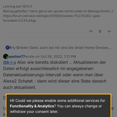
Lehrling seit 1975 !!!
Beitrag geholfen ? dann gerne ein upvote rechts unten im Beitrag klicken ;)
https://forum.iobroker.net/topic/51555/hinweise-f%C3%BCr-gute-
forenbeitr%C3%A4ge
0
K-L-S
Vielen Dank, auch bei mir sind die Smart Home Devices
K
wieder da, und jetzt kommt leider das aber.
apollon77
wrote on
Oct 29, 2022, 1:21 PM
Schalte ich eine Device in der Alexa-App on(true) wird
last edited by
Offline
@
k-l-s
Also wie bereits diskutiert .. Aktualisieren der
der Status leider nicht durchgereicht. D.h. im iobroker
steht weiterhin false.
Daten erfolgt ausschliesslich im angegebenen
Datenaktualisierungs-Intervall oder wenn man über
Alexa2 Schatet - dann wird dieser eine State danach
auch aktualisiert.
Das ist aber schon eeewig so ...
Hi! Could we please enable some additional services for
Functionality & Analytics
? You can always change or
Und hier auch: Bitte überlegt Euch ob nicht diese Geräte
withdraw your consent later.
besser über iobroker nativ angebunden sein