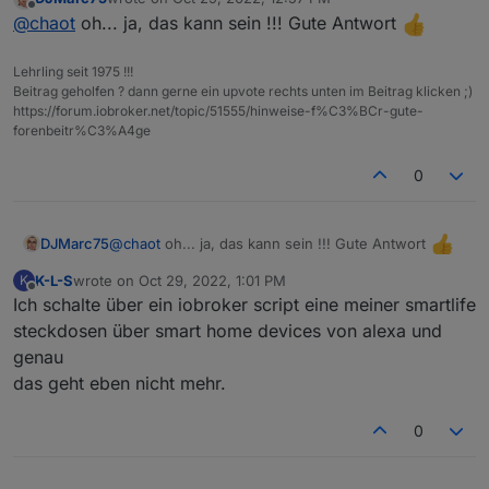
last edited by
Offline
@
chaot
oh... ja, das kann sein !!! Gute Antwort
Lehrling seit 1975 !!!
Beitrag geholfen ? dann gerne ein upvote rechts unten im Beitrag klicken ;)
https://forum.iobroker.net/topic/51555/hinweise-f%C3%BCr-gute-
forenbeitr%C3%A4ge
0
@
chaot
oh... ja, das kann sein !!! Gute Antwort
DJMarc75
K-L-S
wrote on
Oct 29, 2022, 1:01 PM
K
last edited by
Offline
Ich schalte über ein iobroker script eine meiner smartlife
steckdosen über smart home devices von alexa und
genau
das geht eben nicht mehr.
0