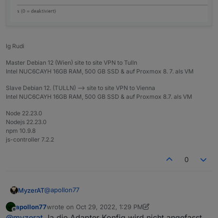
lg Rudi
Master Debian 12 (Wien) site to site VPN to Tulln
Intel NUC6CAYH 16GB RAM, 500 GB SSD & auf Proxmox 8. 7. als VM
Slave Debian 12. (TULLN) --> site to site VPN to Vienna
Intel NUC6CAYH 16GB RAM, 500 GB SSD & auf Proxmox 8.7. als VM
Node 22.23.0
Nodejs 22.23.0
npm 10.9.8
js-controller 7.2.2
0
@
apollon77
MyzerAT
apollon77
wrote on
Oct 29, 2022, 1:29 PM
entweder habe ich es mal wieder übersehen, ich lese
last edited by apollon77
Oct 29, 2022, 3:29 PM
Offline
@
myzerat
Ja die Adapter Konfig wird nicht angefasst ...
hier nicht, das sich die zeiten geänder haben. habe