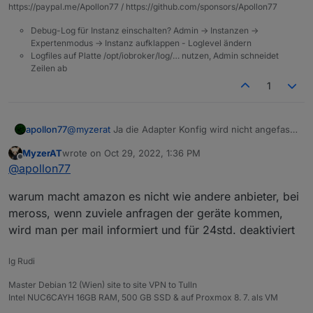
https://paypal.me/Apollon77 / https://github.com/sponsors/Apollon77
Debug-Log für Instanz einschalten? Admin -> Instanzen ->
Expertenmodus -> Instanz aufklappen - Loglevel ändern
Logfiles auf Platte /opt/iobroker/log/… nutzen, Admin schneidet
Zeilen ab
1
apollon77
@
myzerat
Ja die Adapter Konfig wird nicht angefasst
... aber wenn der Adapter startest schau mal ins Log.
MyzerAT
wrote on
Oct 29, 2022, 1:36 PM
Da sollte stehen "360 zu klein, setzte wass höheres"
last edited by
Offline
@
apollon77
...
warum macht amazon es nicht wie andere anbieter, bei
meross, wenn zuviele anfragen der geräte kommen,
wird man per mail informiert und für 24std. deaktiviert
lg Rudi
Master Debian 12 (Wien) site to site VPN to Tulln
Intel NUC6CAYH 16GB RAM, 500 GB SSD & auf Proxmox 8. 7. als VM