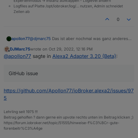
Expertenmodus -> Instanz aufklappen - Loglevel ändern
Logfiles auf Platte /opt/iobroker/log/… nutzen, Admin schneidet
Zeilen ab
0
@
djmarc75
Das ist aber nochmal was ganz anderes.
apollon77
Idealerweise kommen mit der adapterversion die
DJMarc75
wrote on
Oct 29, 2022, 12:16 PM
smart home devices wieder und verschwinden auch
Aber
@
DJMarc75
machst mir bitte mal ein GitHub
last edited by
Offline
@
apollon77
sagte in
Alexa2 Adapter 3.20 (Beta)
:
nicht mehr.
issue das ich limitiere wie oft man das aufrunden
darf? Danke
GitHub issue
https://github.com/Apollon77/ioBroker.alexa2/issues/97
5
Lehrling seit 1975 !!!
Beitrag geholfen ? dann gerne ein upvote rechts unten im Beitrag klicken ;)
https://forum.iobroker.net/topic/51555/hinweise-f%C3%BCr-gute-
forenbeitr%C3%A4ge