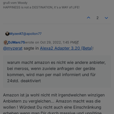
gruß vom Woody
HAPPINESS is not a DESTINATION, it's a WAY of LIFE!
2
@
apollon77
MyzerAT
DJMarc75
wrote on
Oct 29, 2022, 1:45 PM
warum macht amazon es nicht wie andere anbieter,
last edited by DJMarc75
Oct 29, 2022, 4:05 PM
Offline
@
myzerat
sagte in
Alexa2 Adapter 3.20 (Beta)
:
bei meross, wenn zuviele anfragen der geräte
kommen, wird man per mail informiert und für 24std.
deaktiviert
warum macht amazon es nicht wie andere anbieter,
bei meross, wenn zuviele anfragen der geräte
kommen, wird man per mail informiert und für
24std. deaktiviert
Amazon ist ja wohl nicht mit irgendwelchen winzigen
Anbietern zu vergleichen... Amazon macht was die
wollen ! Würdest Du nicht auch eine Einschränkung
erheben wenn man Dir durch massive und unnötige