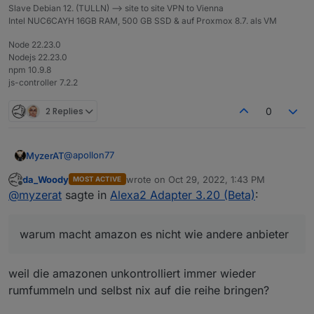
Slave Debian 12. (TULLN) --> site to site VPN to Vienna
Intel NUC6CAYH 16GB RAM, 500 GB SSD & auf Proxmox 8.7. als VM
Node 22.23.0
Nodejs 22.23.0
npm 10.9.8
js-controller 7.2.2
2 Replies
0
@
apollon77
MyzerAT
da_Woody
wrote on
Oct 29, 2022, 1:43 PM
MOST ACTIVE
warum macht amazon es nicht wie andere anbieter,
last edited by
Offline
@
myzerat
sagte in
Alexa2 Adapter 3.20 (Beta)
:
bei meross, wenn zuviele anfragen der geräte
kommen, wird man per mail informiert und für 24std.
deaktiviert
warum macht amazon es nicht wie andere anbieter
weil die amazonen unkontrolliert immer wieder
rumfummeln und selbst nix auf die reihe bringen?