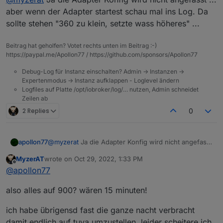
schon den browse aktualisiert .
bei mir steht über all noch immer 360 drinnen
aber wenn der Adapter startest schau mal ins Log. Da
sollte stehen "360 zu klein, setzte wass höheres" ...
Beitrag hat geholfen? Votet rechts unten im Beitrag :-)
https://paypal.me/Apollon77 / https://github.com/sponsors/Apollon77
Debug-Log für Instanz einschalten? Admin -> Instanzen ->
Expertenmodus -> Instanz aufklappen - Loglevel ändern
Logfiles auf Platte /opt/iobroker/log/… nutzen, Admin schneidet
Zeilen ab
2 Replies
0
apollon77
@
myzerat
Ja die Adapter Konfig wird nicht angefasst
... aber wenn der Adapter startest schau mal ins Log.
MyzerAT
wrote on
Oct 29, 2022, 1:33 PM
Da sollte stehen "360 zu klein, setzte wass höheres"
last edited by
Offline
@
apollon77
...
also alles auf 900? wären 15 minuten!
ich habe übrigensd fast die ganze nacht verbracht
damit endlich auf tuya umzustellen, leider scheitere ich