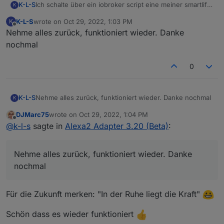
K-L-S
Ich schalte über ein iobroker script eine meiner smartlife
K
steckdosen über smart home devices von alexa und
K-L-S
wrote on
Oct 29, 2022, 1:03 PM
K
genau
last edited by
Offline
Nehme alles zurück, funktioniert wieder. Danke
das geht eben nicht mehr.
nochmal
0
K-L-S
Nehme alles zurück, funktioniert wieder. Danke nochmal
K
DJMarc75
wrote on
Oct 29, 2022, 1:04 PM
last edited by
Offline
@
k-l-s
sagte in
Alexa2 Adapter 3.20 (Beta)
:
Nehme alles zurück, funktioniert wieder. Danke
nochmal
Für die Zukunft merken: "In der Ruhe liegt die Kraft"
Schön dass es wieder funktioniert