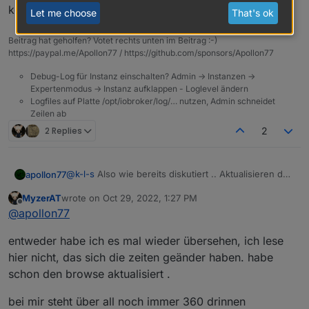
könnten/sollten -> Adapter-Requests erstellen!
Let me choose
That's ok
Beitrag hat geholfen? Votet rechts unten im Beitrag :-)
https://paypal.me/Apollon77 / https://github.com/sponsors/Apollon77
Debug-Log für Instanz einschalten? Admin -> Instanzen ->
Expertenmodus -> Instanz aufklappen - Loglevel ändern
Logfiles auf Platte /opt/iobroker/log/… nutzen, Admin schneidet
Zeilen ab
2 Replies
2
@
k-l-s
Also wie bereits diskutiert .. Aktualisieren der
apollon77
Daten erfolgt ausschliesslich im angegebenen
MyzerAT
wrote on
Oct 29, 2022, 1:27 PM
Datenaktualisierungs-Intervall oder wenn man über
Das ist aber schon eeewig so ...
last edited by
Offline
@
apollon77
Alexa2 Schatet - dann wird dieser eine State danach
auch aktualisiert.
Und hier auch: Bitte überlegt Euch ob nicht diese
entweder habe ich es mal wieder übersehen, ich lese
Geräte besser über iobroker nativ angebunden sein
könnten/sollten -> Adapter-Requests erstellen!
hier nicht, das sich die zeiten geänder haben. habe
schon den browse aktualisiert .
bei mir steht über all noch immer 360 drinnen