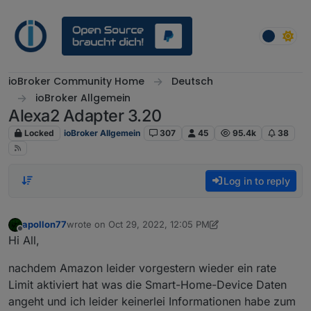
Skip to content
ioBroker Community Home
Deutsch
ioBroker Allgemein
Alexa2 Adapter 3.20
Locked
ioBroker Allgemein
307
45
95.4k
38
Log in to reply
apollon77
wrote on
Oct 29, 2022, 12:05 PM
last edited by apollon77
Oct 31, 2022, 8:14 AM
Offline
Hi All,
nachdem Amazon leider vorgestern wieder ein rate
Limit aktiviert hat was die Smart-Home-Device Daten
angeht und ich leider keinerlei Informationen habe zum