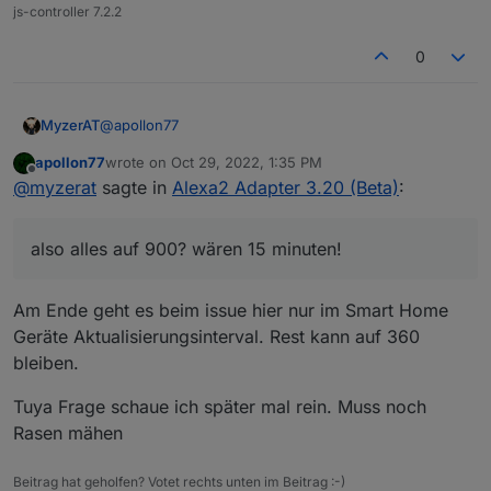
js-controller 7.2.2
0
@
apollon77
MyzerAT
apollon77
wrote on
Oct 29, 2022, 1:35 PM
also alles auf 900? wären 15 minuten!
last edited by
Offline
@
myzerat
sagte in
Alexa2 Adapter 3.20 (Beta)
:
ich habe übrigensd fast die ganze nacht verbracht
damit endlich auf tuya umzustellen, leider scheitere
also alles auf 900? wären 15 minuten!
ich an den datenpunkten, da diese zahlen für mich
https://forum.iobroker.net/topic/59442/tuya-
keinen sinn ergeben. sehe zwar jetzt alle lampenim
datenpunkte-was-tun-sie-und-wie-stellt-man
tuya adapter , aber ich bekomme es nicht hin. leider
auf jeden fall danke wie immer für deine mühe in
Am Ende geht es beim issue hier nur im Smart Home
hat sich bisher niemand gemeldet.
sachen fehlerbehebung!
Geräte Aktualisierungsinterval. Rest kann auf 360
bleiben.
Tuya Frage schaue ich später mal rein. Muss noch
Rasen mähen
Beitrag hat geholfen? Votet rechts unten im Beitrag :-)