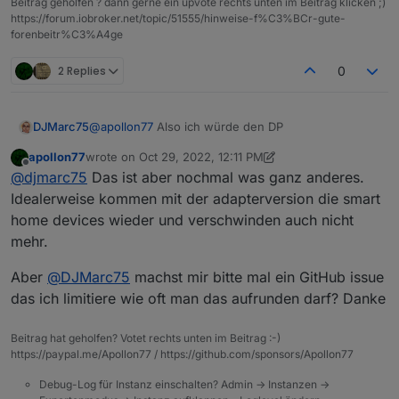
Beitrag geholfen ? dann gerne ein upvote rechts unten im Beitrag klicken ;)
https://forum.iobroker.net/topic/51555/hinweise-f%C3%BCr-gute-
forenbeitr%C3%A4ge
2 Replies
0
@
apollon77
Also ich würde den DP
DJMarc75
apollon77
wrote on
Oct 29, 2022, 12:11 PM
last edited by apollon77
Oct 29, 2022, 2:12 PM
Offline
@
djmarc75
Das ist aber nochmal was ganz anderes.
rausnehmen.
Idealerweise kommen mit der adapterversion die smart
home devices wieder und verschwinden auch nicht
Da ist wegen den vielen ungeduldigen und
mehr.
unwissenden Usern wieder ein "Problem"
vorprogrammiert...
Meine Meinung !
Aber
@
DJMarc75
machst mir bitte mal ein GitHub issue
das ich limitiere wie oft man das aufrunden darf? Danke
Beitrag hat geholfen? Votet rechts unten im Beitrag :-)
https://paypal.me/Apollon77 / https://github.com/sponsors/Apollon77
Debug-Log für Instanz einschalten? Admin -> Instanzen ->