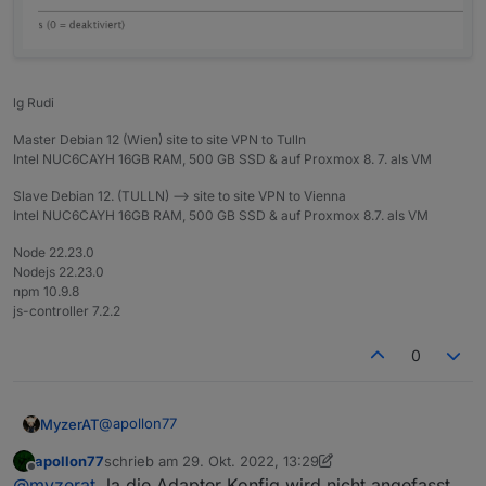
lg Rudi
Master Debian 12 (Wien) site to site VPN to Tulln
Intel NUC6CAYH 16GB RAM, 500 GB SSD & auf Proxmox 8. 7. als VM
Slave Debian 12. (TULLN) --> site to site VPN to Vienna
Intel NUC6CAYH 16GB RAM, 500 GB SSD & auf Proxmox 8.7. als VM
Node 22.23.0
Nodejs 22.23.0
npm 10.9.8
js-controller 7.2.2
0
@
apollon77
MyzerAT
apollon77
schrieb am
29. Okt. 2022, 13:29
entweder habe ich es mal wieder übersehen, ich lese
zuletzt editiert von apollon77
Offline
@
myzerat
Ja die Adapter Konfig wird nicht angefasst ...
hier nicht, das sich die zeiten geänder haben. habe