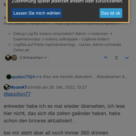
Zustimmung später jederzeit ändern oder zurückziehen.
könnten/sollten -> Adapter-Requests erstellen!
Lassen Sie mich wählen
Das ist ok
Beitrag hat geholfen? Votet rechts unten im Beitrag :-)
https://paypal.me/Apollon77 / https://github.com/sponsors/Apollon77
Debug-Log für Instanz einschalten? Admin -> Instanzen ->
Expertenmodus -> Instanz aufklappen - Loglevel ändern
Logfiles auf Platte /opt/iobroker/log/… nutzen, Admin schneidet
Zeilen ab
2 Antworten
2
@
k-l-s
Also wie bereits diskutiert .. Aktualisieren der
apollon77
Daten erfolgt ausschliesslich im angegebenen
MyzerAT
schrieb am
29. Okt. 2022, 13:27
Datenaktualisierungs-Intervall oder wenn man über
Das ist aber schon eeewig so ...
zuletzt editiert von
Offline
@
apollon77
Alexa2 Schatet - dann wird dieser eine State danach
auch aktualisiert.
Und hier auch: Bitte überlegt Euch ob nicht diese
entweder habe ich es mal wieder übersehen, ich lese
Geräte besser über iobroker nativ angebunden sein
könnten/sollten -> Adapter-Requests erstellen!
hier nicht, das sich die zeiten geänder haben. habe
schon den browse aktualisiert .
bei mir steht über all noch immer 360 drinnen