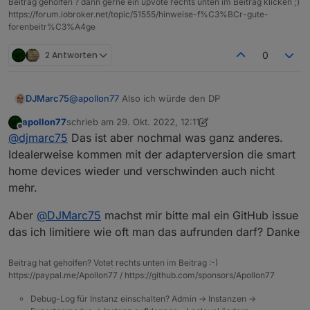
Beitrag geholfen ? dann gerne ein upvote rechts unten im Beitrag klicken ;)
https://forum.iobroker.net/topic/51555/hinweise-f%C3%BCr-gute-
forenbeitr%C3%A4ge
2 Antworten
0
@
apollon77
Also ich würde den DP
DJMarc75
apollon77
schrieb am
29. Okt. 2022, 12:11
zuletzt editiert von apollon77
Offline
@
djmarc75
Das ist aber nochmal was ganz anderes.
rausnehmen.
Idealerweise kommen mit der adapterversion die smart
home devices wieder und verschwinden auch nicht
Da ist wegen den vielen ungeduldigen und
mehr.
unwissenden Usern wieder ein "Problem"
vorprogrammiert...
Meine Meinung !
Aber
@
DJMarc75
machst mir bitte mal ein GitHub issue
das ich limitiere wie oft man das aufrunden darf? Danke
Beitrag hat geholfen? Votet rechts unten im Beitrag :-)
https://paypal.me/Apollon77 / https://github.com/sponsors/Apollon77
Debug-Log für Instanz einschalten? Admin -> Instanzen ->