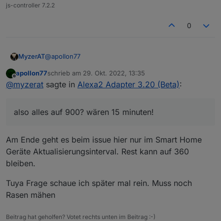
js-controller 7.2.2
0
@
apollon77
MyzerAT
apollon77
schrieb am
29. Okt. 2022, 13:35
also alles auf 900? wären 15 minuten!
zuletzt editiert von
Offline
@
myzerat
sagte in
Alexa2 Adapter 3.20 (Beta)
:
ich habe übrigensd fast die ganze nacht verbracht
damit endlich auf tuya umzustellen, leider scheitere
also alles auf 900? wären 15 minuten!
ich an den datenpunkten, da diese zahlen für mich
https://forum.iobroker.net/topic/59442/tuya-
keinen sinn ergeben. sehe zwar jetzt alle lampenim
datenpunkte-was-tun-sie-und-wie-stellt-man
tuya adapter , aber ich bekomme es nicht hin. leider
auf jeden fall danke wie immer für deine mühe in
Am Ende geht es beim issue hier nur im Smart Home
hat sich bisher niemand gemeldet.
sachen fehlerbehebung!
Geräte Aktualisierungsinterval. Rest kann auf 360
bleiben.
Tuya Frage schaue ich später mal rein. Muss noch
Rasen mähen
Beitrag hat geholfen? Votet rechts unten im Beitrag :-)