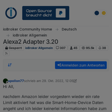
Weiter zum Inhalt
ioBroker Community Home
Deutsch
ioBroker Allgemein
Alexa2 Adapter 3.20
Gesperrt
ioBroker Allgemein
307
45
95.5k
38
Anmelden zum Antworten
apollon77
schrieb am
29. Okt. 2022, 12:05
zuletzt editiert von apollon77
Offline
Hi All,
nachdem Amazon leider vorgestern wieder ein rate
Limit aktiviert hat was die Smart-Home-Device Daten
angeht und ich leider keinerlei Informationen habe zum