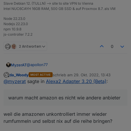
Slave Debian 12. (TULLN) --> site to site VPN to Vienna
Intel NUC6CAYH 16GB RAM, 500 GB SSD & auf Proxmox 8.7. als VM
Node 22.23.0
Nodejs 22.23.0
npm 10.9.8
js-controller 7.2.2
2 Antworten
0
@
apollon77
MyzerAT
da_Woody
schrieb am
29. Okt. 2022, 13:43
MOST ACTIVE
warum macht amazon es nicht wie andere anbieter,
zuletzt editiert von
Offline
@
myzerat
sagte in
Alexa2 Adapter 3.20 (Beta)
:
bei meross, wenn zuviele anfragen der geräte
kommen, wird man per mail informiert und für 24std.
deaktiviert
warum macht amazon es nicht wie andere anbieter
weil die amazonen unkontrolliert immer wieder
rumfummeln und selbst nix auf die reihe bringen?