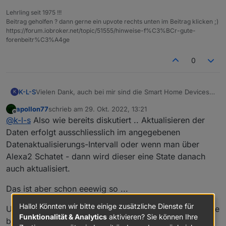
Lehrling seit 1975 !!!
Beitrag geholfen ? dann gerne ein upvote rechts unten im Beitrag klicken ;)
https://forum.iobroker.net/topic/51555/hinweise-f%C3%BCr-gute-
forenbeitr%C3%A4ge
0
K-L-S
Vielen Dank, auch bei mir sind die Smart Home Devices
K
wieder da, und jetzt kommt leider das aber.
apollon77
schrieb am
29. Okt. 2022, 13:21
Schalte ich eine Device in der Alexa-App on(true) wird
zuletzt editiert von
Offline
@
k-l-s
Also wie bereits diskutiert .. Aktualisieren der
der Status leider nicht durchgereicht. D.h. im iobroker
steht weiterhin false.
Daten erfolgt ausschliesslich im angegebenen
Datenaktualisierungs-Intervall oder wenn man über
Alexa2 Schatet - dann wird dieser eine State danach
auch aktualisiert.
Das ist aber schon eeewig so ...
Hallo! Könnten wir bitte einige zusätzliche Dienste für
Und hier auch: Bitte überlegt Euch ob nicht diese Geräte
Funktionalität & Analytics
aktivieren? Sie können Ihre
besser über iobroker nativ angebunden sein