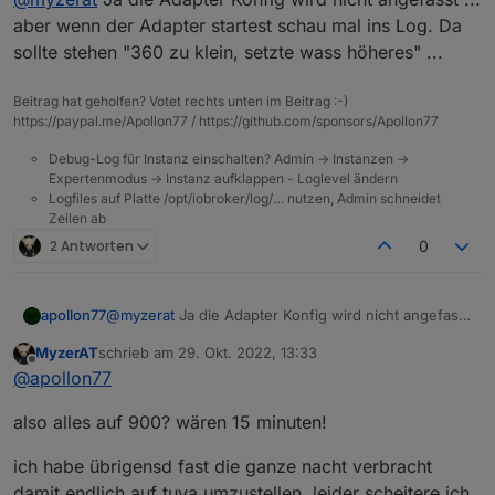
schon den browse aktualisiert .
bei mir steht über all noch immer 360 drinnen
aber wenn der Adapter startest schau mal ins Log. Da
sollte stehen "360 zu klein, setzte wass höheres" ...
Beitrag hat geholfen? Votet rechts unten im Beitrag :-)
https://paypal.me/Apollon77 / https://github.com/sponsors/Apollon77
Debug-Log für Instanz einschalten? Admin -> Instanzen ->
Expertenmodus -> Instanz aufklappen - Loglevel ändern
Logfiles auf Platte /opt/iobroker/log/… nutzen, Admin schneidet
Zeilen ab
2 Antworten
0
apollon77
@
myzerat
Ja die Adapter Konfig wird nicht angefasst
... aber wenn der Adapter startest schau mal ins Log.
MyzerAT
schrieb am
29. Okt. 2022, 13:33
Da sollte stehen "360 zu klein, setzte wass höheres"
zuletzt editiert von
Offline
@
apollon77
...
also alles auf 900? wären 15 minuten!
ich habe übrigensd fast die ganze nacht verbracht
damit endlich auf tuya umzustellen, leider scheitere ich