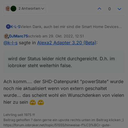
2 Antworten
0
K-L-S
Vielen Dank, auch bei mir sind die Smart Home Devices
K
wieder da, und jetzt kommt leider das aber.
DJMarc75
schrieb am
29. Okt. 2022, 12:51
Schalte ich eine Device in der Alexa-App on(true) wird
zuletzt editiert von
Offline
@
k-l-s
sagte in
Alexa2 Adapter 3.20 (Beta)
:
der Status leider nicht durchgereicht. D.h. im iobroker
steht weiterhin false.
wird der Status leider nicht durchgereicht. D.h. im
iobroker steht weiterhin false.
Ach komm.... der SHD-Datenpunkt "powerState" wurde
noch nie aktualisiert wenn von extern geschaltet
wurde... das scheint wohl ein Wunschdenken von vielen
hier zu sein
Lehrling seit 1975 !!!
Beitrag geholfen ? dann gerne ein upvote rechts unten im Beitrag klicken ;)
https://forum.iobroker.net/topic/51555/hinweise-f%C3%BCr-gute-