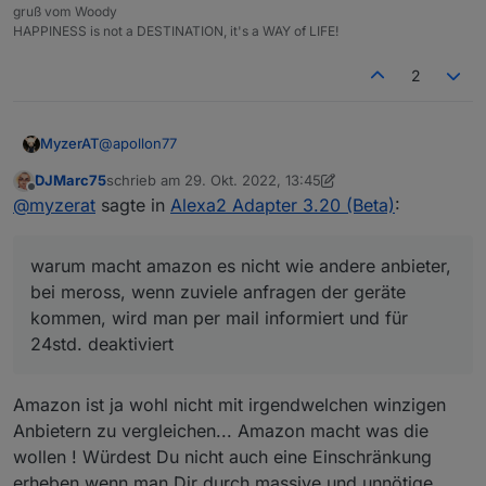
gruß vom Woody
HAPPINESS is not a DESTINATION, it's a WAY of LIFE!
2
@
apollon77
MyzerAT
DJMarc75
schrieb am
29. Okt. 2022, 13:45
warum macht amazon es nicht wie andere anbieter,
zuletzt editiert von DJMarc75
Offline
@
myzerat
sagte in
Alexa2 Adapter 3.20 (Beta)
:
bei meross, wenn zuviele anfragen der geräte
kommen, wird man per mail informiert und für 24std.
deaktiviert
warum macht amazon es nicht wie andere anbieter,
bei meross, wenn zuviele anfragen der geräte
kommen, wird man per mail informiert und für
24std. deaktiviert
Amazon ist ja wohl nicht mit irgendwelchen winzigen
Anbietern zu vergleichen... Amazon macht was die
wollen ! Würdest Du nicht auch eine Einschränkung
erheben wenn man Dir durch massive und unnötige