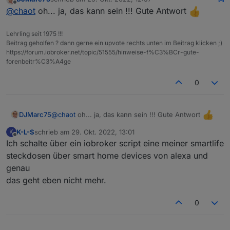
zuletzt editiert von
Offline
@
chaot
oh... ja, das kann sein !!! Gute Antwort
Lehrling seit 1975 !!!
Beitrag geholfen ? dann gerne ein upvote rechts unten im Beitrag klicken ;)
https://forum.iobroker.net/topic/51555/hinweise-f%C3%BCr-gute-
forenbeitr%C3%A4ge
0
@
chaot
oh... ja, das kann sein !!! Gute Antwort
DJMarc75
K-L-S
schrieb am
29. Okt. 2022, 13:01
K
zuletzt editiert von
Offline
Ich schalte über ein iobroker script eine meiner smartlife
steckdosen über smart home devices von alexa und
genau
das geht eben nicht mehr.
0