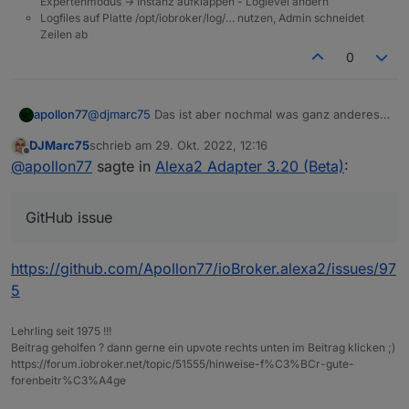
Expertenmodus -> Instanz aufklappen - Loglevel ändern
Logfiles auf Platte /opt/iobroker/log/… nutzen, Admin schneidet
Zeilen ab
0
@
djmarc75
Das ist aber nochmal was ganz anderes.
apollon77
Idealerweise kommen mit der adapterversion die
DJMarc75
schrieb am
29. Okt. 2022, 12:16
smart home devices wieder und verschwinden auch
Aber
@
DJMarc75
machst mir bitte mal ein GitHub
zuletzt editiert von
Offline
@
apollon77
sagte in
Alexa2 Adapter 3.20 (Beta)
:
nicht mehr.
issue das ich limitiere wie oft man das aufrunden
darf? Danke
GitHub issue
https://github.com/Apollon77/ioBroker.alexa2/issues/97
5
Lehrling seit 1975 !!!
Beitrag geholfen ? dann gerne ein upvote rechts unten im Beitrag klicken ;)
https://forum.iobroker.net/topic/51555/hinweise-f%C3%BCr-gute-
forenbeitr%C3%A4ge