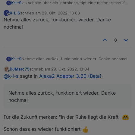
K-L-S
Ich schalte über ein iobroker script eine meiner smartlife
K
steckdosen über smart home devices von alexa und
K-L-S
schrieb am
29. Okt. 2022, 13:03
K
genau
zuletzt editiert von
Offline
Nehme alles zurück, funktioniert wieder. Danke
das geht eben nicht mehr.
nochmal
0
K-L-S
Nehme alles zurück, funktioniert wieder. Danke nochmal
K
DJMarc75
schrieb am
29. Okt. 2022, 13:04
zuletzt editiert von
Offline
@
k-l-s
sagte in
Alexa2 Adapter 3.20 (Beta)
:
Nehme alles zurück, funktioniert wieder. Danke
nochmal
Für die Zukunft merken: "In der Ruhe liegt die Kraft"
Schön dass es wieder funktioniert