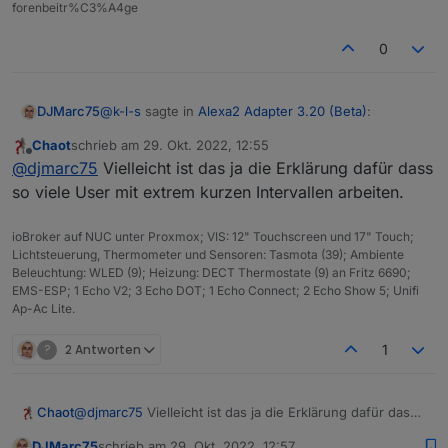
forenbeitr%C3%A4ge
0
@
k-l-s
sagte in
Alexa2 Adapter 3.20 (Beta)
:
DJMarc75
Chaot
schrieb am
29. Okt. 2022, 12:55
zuletzt editiert von
Offline
wird der Status leider nicht durchgereicht. D.h.
@
djmarc75
Vielleicht ist das ja die Erklärung dafür dass
im iobroker steht weiterhin false.
so viele User mit extrem kurzen Intervallen arbeiten.
Ach komm.... der SHD-Datenpunkt "powerState"
wurde noch nie aktualisiert wenn von extern
ioBroker auf NUC unter Proxmox; VIS: 12" Touchscreen und 17" Touch;
geschaltet wurde... das scheint wohl ein
Lichtsteuerung, Thermometer und Sensoren: Tasmota (39); Ambiente
Wunschdenken von vielen hier zu sein
Beleuchtung: WLED (9); Heizung: DECT Thermostate (9) an Fritz 6690;
EMS-ESP; 1 Echo V2; 3 Echo DOT; 1 Echo Connect; 2 Echo Show 5; Unifi
Ap-Ac Lite.
?
2 Antworten
1
Chaot
@
djmarc75
Vielleicht ist das ja die Erklärung dafür dass
so viele User mit extrem kurzen Intervallen arbeiten.
DJMarc75
schrieb am
29. Okt. 2022, 12:57