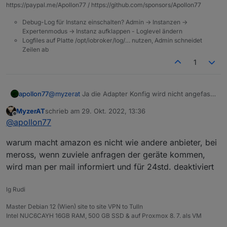
https://paypal.me/Apollon77 / https://github.com/sponsors/Apollon77
Debug-Log für Instanz einschalten? Admin -> Instanzen ->
Expertenmodus -> Instanz aufklappen - Loglevel ändern
Logfiles auf Platte /opt/iobroker/log/… nutzen, Admin schneidet
Zeilen ab
1
apollon77
@
myzerat
Ja die Adapter Konfig wird nicht angefasst
... aber wenn der Adapter startest schau mal ins Log.
MyzerAT
schrieb am
29. Okt. 2022, 13:36
Da sollte stehen "360 zu klein, setzte wass höheres"
zuletzt editiert von
Offline
@
apollon77
...
warum macht amazon es nicht wie andere anbieter, bei
meross, wenn zuviele anfragen der geräte kommen,
wird man per mail informiert und für 24std. deaktiviert
lg Rudi
Master Debian 12 (Wien) site to site VPN to Tulln
Intel NUC6CAYH 16GB RAM, 500 GB SSD & auf Proxmox 8. 7. als VM