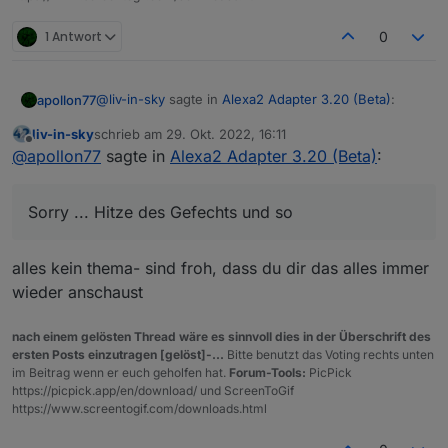
Aber die Tage der Leuchte sind auch
gezaehlt... :-)
1 Antwort
0
@
liv-in-sky
sagte in
Alexa2 Adapter 3.20 (Beta)
:
apollon77
liv-in-sky
schrieb am
29. Okt. 2022, 16:11
zuletzt editiert von
Offline
könnte das ein problem sein - also 2 instanzen
@
apollon77
sagte in
Alexa2 Adapter 3.20 (Beta)
:
- verschiedene user - selber iobroker server
3.20.1 is your friend. GitHub schon da. npm und Beta
als nächstes.
Sorry ... Hitze des Gefechts und so
bei Dir kann es sein das die 3.20.0 die Smatrthoem
Device Objekte der instanzen
durcheinandergewürfelt hat (also die instanz die als
alles kein thema- sind froh, dass du dir das alles immer
zweites gestartet ist könnte vllt die Geräte der ersten
wieder anschaust
anzeigen zusätzlich zu den anderen von früher.
Musst Du bitte einmal manuell aufräumen oder alle
nach einem gelösten Thread wäre es sinnvoll dies in der Überschrift des
löschen und mit der 3.20.1 "neu aufbauen lassen".
ersten Posts einzutragen [gelöst]-...
Bitte benutzt das Voting rechts unten
Sorry ... Hitze des Gefechts und so :-(
im Beitrag wenn er euch geholfen hat.
Forum-Tools:
PicPick
https://picpick.app/en/download/ und ScreenToGif
https://www.screentogif.com/downloads.html