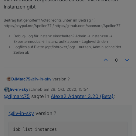
Instanzen gibt
Beitrag hat geholfen? Votet rechts unten im Beitrag :-)
https://paypal.me/Apollon77 / https://github.com/sponsors/Apollon77
Debug-Log für Instanz einschalten? Admin -> Instanzen ->
Expertenmodus -> Instanz aufklappen - Loglevel ändern
Logfiles auf Platte /opt/iobroker/log/… nutzen, Admin schneidet
Zeilen ab
0
@
liv-in-sky
version ?
DJMarc75
liv-in-sky
schrieb am
29. Okt. 2022, 15:54
zuletzt editiert von
Offline
@
djmarc75
sagte in
Alexa2 Adapter 3.20 (Beta)
:
@
liv-in-sky
version ?