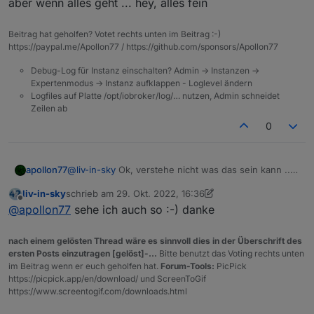
alexa2.1 ist abgeschalten
aber wenn alles geht ... hey, alles fein
zusammengefaßt:
github update gemacht - vorher wieder ein
im moment funktioniert alles
Beitrag hat geholfen? Votet rechts unten im Beitrag :-)
smartdevice gelöscht
https://paypal.me/Apollon77 / https://github.com/sponsors/Apollon77
nach update adapter kam dp vom smart device
Debug-Log für Instanz einschalten? Admin -> Instanzen ->
nicht
Expertenmodus -> Instanz aufklappen - Loglevel ändern
Logfiles auf Platte /opt/iobroker/log/… nutzen, Admin schneidet
dann instanz 0 gestoppt - debug eingeschalten
Zeilen ab
dann gestartet und dp war wieder da - und
0
schaltbar über objekte
dann debug wieder abgestellt - nach neustart
apollon77
@
liv-in-sky
Ok, verstehe nicht was das sein kann ...
kann ich immer noch schalten
aber wenn alles geht ... hey, alles fein
liv-in-sky
schrieb am
29. Okt. 2022, 16:36
zuletzt editiert von liv-in-sky
alexa2.1 enabled
Offline
@
apollon77
sehe ich auch so :-) danke
alexa.0 ist noch schaltbar :-)
nach einem gelösten Thread wäre es sinnvoll dies in der Überschrift des
leider kann ich den 1er nicht mit schalten testen
ersten Posts einzutragen [gelöst]-...
Bitte benutzt das Voting rechts unten
- ist in anderem ort und hat auch keine smart-
im Beitrag wenn er euch geholfen hat.
Forum-Tools:
PicPick
devices
https://picpick.app/en/download/ und ScreenToGif
https://www.screentogif.com/downloads.html