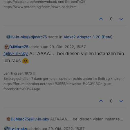
https://picpick.app/en/download/ und ScreenToGif
https://www.screentogif.com/downloads.html
0
@
djmarc75
sagte in
Alexa2 Adapter 3.20 (Beta)
:
liv-in-sky
DJMarc75
schrieb am
29. Okt. 2022, 15:57
zuletzt editiert von
Offline
@
liv-in-sky
version ?
@
liv-in-sky
ALTAAAA.... bei diesen vielen Instanzen bin
ich raus
Spoiler
Lehrling seit 1975 !!!
Beitrag geholfen ? dann gerne ein upvote rechts unten im Beitrag klicken ;)
https://forum.iobroker.net/topic/51555/hinweise-f%C3%BCr-gute-
forenbeitr%C3%A4ge
0
DJMarc75
@
liv-in-sky
ALTAAAA.... bei diesen vielen Instanzen
bin ich raus
liv-in-sky
schrieb am
29. Okt. 2022, 15:57