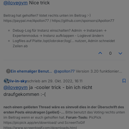
Offline
@
ilovegym
Nice trick
meine eine Lampe, die ich noch ueber
die Alexa-Smarthomedevices steuern
muss, so beholfen:
Beitrag hat geholfen? Votet rechts unten im Beitrag :-)
zum ein/ausschalten einfach den
https://paypal.me/Apollon77 / https://github.com/sponsors/Apollon77
textkommand-Datenpunkt eines Echo
benutzt und dort "Licht Kellertreppe
Debug-Log für Instanz einschalten? Admin -> Instanzen ->
ein" geschaltet, das funktioniert auch
Expertenmodus -> Instanz aufklappen - Loglevel ändern
Logfiles auf Platte /opt/iobroker/log/… nutzen, Admin schneidet
einwandfrei.
Zeilen ab
Aber die Tage der Leuchte sind auch
gezaehlt... :-)
0
@
apollon77
Version 3.20 funktioniert
Ein ehemaliger Benutzer
?
hier einwandfrei, soweit ich das jetzt
liv-in-sky
schrieb am
29. Okt. 2022, 16:11
beurteilen kann.
Ich hatte mir in der Zwischenzeit
zuletzt editiert von
Offline
@
ilovegym
ja -cooler trick - bin ich nicht
meine eine Lampe, die ich noch ueber
die Alexa-Smarthomedevices steuern
draufgekommen :-(
muss, so beholfen:
zum ein/ausschalten einfach den
nach einem gelösten Thread wäre es sinnvoll dies in der Überschrift des
textkommand-Datenpunkt eines Echo
ersten Posts einzutragen [gelöst]-...
Bitte benutzt das Voting rechts unten
benutzt und dort "Licht Kellertreppe
im Beitrag wenn er euch geholfen hat.
Forum-Tools:
PicPick
ein" geschaltet, das funktioniert auch
https://picpick.app/en/download/ und ScreenToGif
einwandfrei.
https://www.screentogif.com/downloads.html