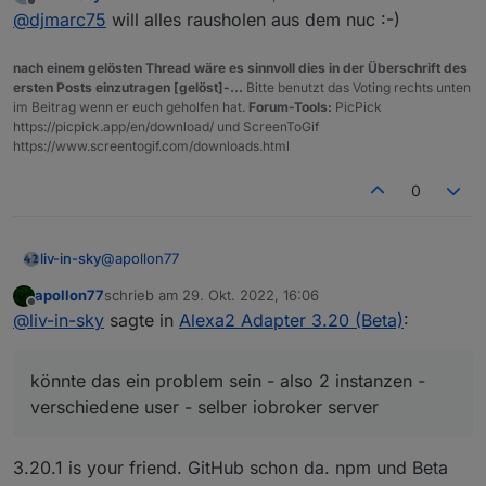
zuletzt editiert von
Offline
@
djmarc75
will alles rausholen aus dem nuc :-)
nach einem gelösten Thread wäre es sinnvoll dies in der Überschrift des
ersten Posts einzutragen [gelöst]-...
Bitte benutzt das Voting rechts unten
im Beitrag wenn er euch geholfen hat.
Forum-Tools:
PicPick
https://picpick.app/en/download/ und ScreenToGif
https://www.screentogif.com/downloads.html
0
@
apollon77
liv-in-sky
apollon77
schrieb am
29. Okt. 2022, 16:06
das gibt es ja nicht - jetzt ist der adapter auf debug
zuletzt editiert von
Offline
@
liv-in-sky
sagte in
Alexa2 Adapter 3.20 (Beta)
:
und neugestartet - jetzt ist der dp wieder da und
kann geschalten werden
der einzige unterschied: ich habe die 2te alexa2
instanz abgeschalten, weil ich ein "reines" log wollte
könnte das ein problem sein - also 2 instanzen -
könnte das ein problem sein - also 2 instanzen -
verschiedene user - selber iobroker server
verschiedene user - selber iobroker server
3.20.1 is your friend. GitHub schon da. npm und Beta