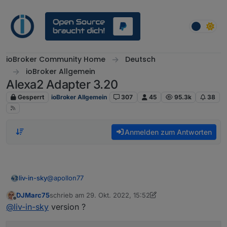
Weiter zum Inhalt
ioBroker Community Home
Deutsch
ioBroker Allgemein
Alexa2 Adapter 3.20
Gesperrt
ioBroker Allgemein
307
45
95.3k
38
Anmelden zum Antworten
@
apollon77
liv-in-sky
DJMarc75
schrieb am
29. Okt. 2022, 15:52
erstmal danke für deinen einsatz
zuletzt editiert von DJMarc75
Offline
@
liv-in-sky
version ?
bei mir kommen auch mit der neuen version keine
datenpunkte von smart devices (habe mal einen zum