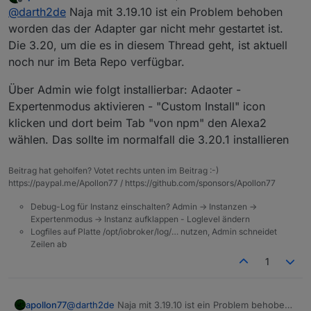
zuletzt editiert von
Offline
@
darth2de
Naja mit 3.19.10 ist ein Problem behoben
Ich möchte also weniger Alexa direkt steuern via
installieren)
iobroker sondern mache mir die gefundenen Devices
ich habe in Alexa diverse Geräte, (Im
worden das der Adapter gar nicht mehr gestartet ist.
zu nutze um sie über iobroker in Der Mediola -App
Wohnzimmer sind also diverse Geräte
Muss ich etwas aktualisieren um die 3.20 Version zu
Die 3.20, um die es in diesem Thread geht, ist aktuell
mit einem Button steuern zu können.
unterschiedlicher Hersteller) welche in Alexa
sehen oder wird mir die später automatisch
noch nur im Beta Repo verfügbar.
unter einer Gruppe angelegt wurde. Dann
angezeigt?
brauche ich in Mediola nur noch im Gateway -
Über Admin wie folgt installierbar: Adaoter -
"iobroker" das Device "Alexa - Wohnzimmer"
einbinden und kann it einem Klick in der AIO
Expertenmodus aktivieren - "Custom Install" icon
Mediola App die unterschiedlichen Geräte
klicken und dort beim Tab "von npm" den Alexa2
steuern ( also yeelight Lampe, Osram
wählen. Das sollte im normalfall die 3.20.1 installieren
Steckdose, Hue Lichter und andere unbekannte
Geräte wo es auch kein Iobroker Adapter gibt)
Beitrag hat geholfen? Votet rechts unten im Beitrag :-)
https://paypal.me/Apollon77 / https://github.com/sponsors/Apollon77
Debug-Log für Instanz einschalten? Admin -> Instanzen ->
Expertenmodus -> Instanz aufklappen - Loglevel ändern
Logfiles auf Platte /opt/iobroker/log/… nutzen, Admin schneidet
Zeilen ab
1
@
darth2de
Naja mit 3.19.10 ist ein Problem behoben
apollon77