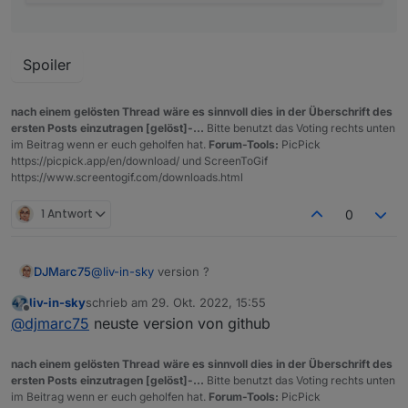
Spoiler
nach einem gelösten Thread wäre es sinnvoll dies in der Überschrift des
ersten Posts einzutragen [gelöst]-...
Bitte benutzt das Voting rechts unten
im Beitrag wenn er euch geholfen hat.
Forum-Tools:
PicPick
https://picpick.app/en/download/ und ScreenToGif
https://www.screentogif.com/downloads.html
1 Antwort
0
@
liv-in-sky
version ?
DJMarc75
liv-in-sky
schrieb am
29. Okt. 2022, 15:55
zuletzt editiert von
Offline
@
djmarc75
neuste version von github
nach einem gelösten Thread wäre es sinnvoll dies in der Überschrift des
ersten Posts einzutragen [gelöst]-...
Bitte benutzt das Voting rechts unten
im Beitrag wenn er euch geholfen hat.
Forum-Tools:
PicPick