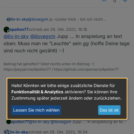
0
liv-in-sky
@
ilovegym
ja -cooler trick - bin ich nicht
draufgekommen :-(
apollon77
schrieb am
29. Okt. 2022, 16:18
zuletzt editiert von
Offline
@
liv-in-sky
@
ilovegym
Jupp ... In anspielung an text
oben: Muss man ne "Leuchte" sein
gg
(hoffe Deine tage
sind noch nicht gezählt) :-)
Beitrag hat geholfen? Votet rechts unten im Beitrag :-)
https://paypal.me/Apollon77 / https://github.com/sponsors/Apollon77
Debug-Log für Instanz einschalten? Admin -> Instanzen ->
Expertenmodus -> Instanz aufklappen - Loglevel ändern
Hallo! Könnten wir bitte einige zusätzliche Dienste für
Logfiles auf Platte /opt/iobroker/log/… nutzen, Admin schneidet
Funktionalität & Analytics
aktivieren? Sie können Ihre
Zeilen ab
Zustimmung später jederzeit ändern oder zurückziehen.
0
Lassen Sie mich wählen
Das ist ok
apollon77
@
liv-in-sky
@
ilovegym
Jupp ... In anspielung an text
oben: Muss man ne "Leuchte" sein
gg
(hoffe Deine
liv-in-sky
schrieb am
29. Okt. 2022, 16:34
tage sind noch nicht gezählt) :-)