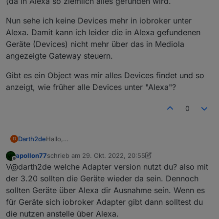
(da in Alexa so ziemlich alles gefunden wird.
Nun sehe ich keine Devices mehr in iobroker unter
Alexa. Damit kann ich leider die in Alexa gefundenen
Geräte (Devices) nicht mehr über das in Mediola
angezeigte Gateway steuern.
Gibt es ein Object was mir alles Devices findet und so
anzeigt, wie früher alle Devices unter "Alexa"?
0
Hallo,
Darth2de
D
leider sehe in bei alexa keine "Devices" mehr und ich
apollon77
schrieb am
29. Okt. 2022, 20:55
weiss nicht, ob mir hier geholfen werden kann da ich
Nun sehe ich keine Devices mehr in iobroker unter
zuletzt editiert von apollon77
Offline
V@darth2de welche Adapter version nutzt du? also mit
die Devices später in Mediola steuern konnte (via
Alexa. Damit kann ich leider die in Alexa gefundenen
AIO Creator). Habe also Devices in Mediola steuern
Geräte (Devices) nicht mehr über das in Mediola
Gibt es ein Object was mir alles Devices findet und
der 3.20 sollten die Geräte wieder da sein. Dennoch
können da ich mir die ID eines Devices aus Alexa
angezeigte Gateway steuern.
so anzeigt, wie früher alle Devices unter "Alexa"?
sollten Geräte über Alexa dir Ausnahme sein. Wenn es
geholt habe und somit via iobroker (Ist ein Gateway
für Geräte sich iobroker Adapter gibt dann solltest du
in Mediola) diese Geräte Visualisiert in der der App
die nutzen anstelle über Alexa.
"AIO Creator" steuern konnte. Das heisst, ich konnte