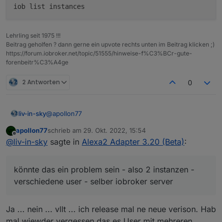
test gelöscht) , die über einen skill verbunden sind -
in der alexa app klappt alles mit dem schalten
auf die existierenden dp wird weiterhin nicht vom
adapter reagiert
noch eine idee ?
Lehrling seit 1975 !!!
Beitrag geholfen ? dann gerne ein upvote rechts unten im Beitrag klicken ;)
https://forum.iobroker.net/topic/51555/hinweise-f%C3%BCr-gute-
forenbeitr%C3%A4ge
2 Antworten
0
@
apollon77
liv-in-sky
apollon77
schrieb am
29. Okt. 2022, 15:54
das gibt es ja nicht - jetzt ist der adapter auf debug
zuletzt editiert von
Offline
@
liv-in-sky
sagte in
Alexa2 Adapter 3.20 (Beta)
:
und neugestartet - jetzt ist der dp wieder da und
kann geschalten werden
der einzige unterschied: ich habe die 2te alexa2
instanz abgeschalten, weil ich ein "reines" log wollte
könnte das ein problem sein - also 2 instanzen -
könnte das ein problem sein - also 2 instanzen -
verschiedene user - selber iobroker server
verschiedene user - selber iobroker server
Ja ... nein ... vllt ... ich release mal ne neue verison. Hab
mal wiewder vergessen das es User mit mehreren