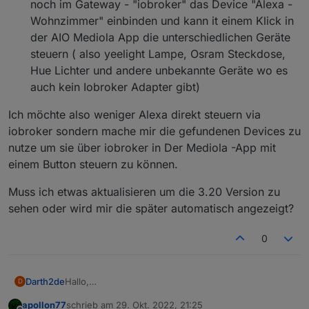
noch im Gateway - "iobroker" das Device "Alexa -
Wohnzimmer" einbinden und kann it einem Klick in
der AIO Mediola App die unterschiedlichen Geräte
steuern ( also yeelight Lampe, Osram Steckdose,
Hue Lichter und andere unbekannte Geräte wo es
auch kein Iobroker Adapter gibt)
Ich möchte also weniger Alexa direkt steuern via
iobroker sondern mache mir die gefundenen Devices zu
nutze um sie über iobroker in Der Mediola -App mit
einem Button steuern zu können.
Muss ich etwas aktualisieren um die 3.20 Version zu
sehen oder wird mir die später automatisch angezeigt?
0
Hallo,
Darth2de
D
erst mal super für die Antwort schon mal.
apollon77
schrieb am
29. Okt. 2022, 21:25
Der Adapter ist 3.19.10 (konnte 3.20 noch nicht