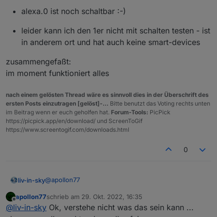
alexa.0 ist noch schaltbar :-)
leider kann ich den 1er nicht mit schalten testen - ist
in anderem ort und hat auch keine smart-devices
zusammengefaßt:
im moment funktioniert alles
nach einem gelösten Thread wäre es sinnvoll dies in der Überschrift des
ersten Posts einzutragen [gelöst]-...
Bitte benutzt das Voting rechts unten
im Beitrag wenn er euch geholfen hat.
Forum-Tools:
PicPick
https://picpick.app/en/download/ und ScreenToGif
https://www.screentogif.com/downloads.html
0
@
apollon77
liv-in-sky
apollon77
schrieb am
29. Okt. 2022, 16:35
situation: keine ahnung was da ist.
zuletzt editiert von
Offline
@
liv-in-sky
Ok, verstehe nicht was das sein kann ...