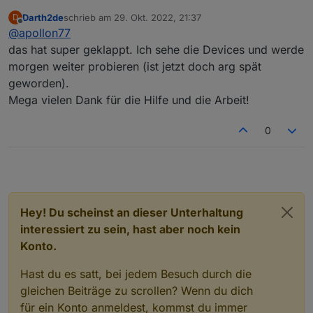
worden das der Adapter gar nicht mehr gestartet ist.
Darth2de
schrieb am
29. Okt. 2022, 21:37
D
Die 3.20, um die es in diesem Thread geht, ist aktuell
Über Admin wie folgt installierbar: Adaoter -
zuletzt editiert von
Offline
@
apollon77
noch nur im Beta Repo verfügbar.
Expertenmodus aktivieren - "Custom Install" icon
klicken und dort beim Tab "von npm" den Alexa2
das hat super geklappt. Ich sehe die Devices und werde
wählen. Das sollte im normalfall die 3.20.1 installieren
morgen weiter probieren (ist jetzt doch arg spät
geworden).
Mega vielen Dank für die Hilfe und die Arbeit!
0
Hey! Du scheinst an dieser Unterhaltung
interessiert zu sein, hast aber noch kein
Konto.
Hast du es satt, bei jedem Besuch durch die
gleichen Beiträge zu scrollen? Wenn du dich
für ein Konto anmeldest, kommst du immer