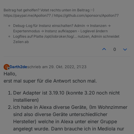
Devices via Alexa-Devices steuern, welche ich sonst
nie in Mediola gesehen hätte (Hoffe, ich konnte gut
Beitrag hat geholfen? Votet rechts unten im Beitrag :-)
darstellen, dass die Devices für mich Ideal waren und
https://paypal.me/Apollon77 / https://github.com/sponsors/Apollon77
sehr hilfreich). Mit anderen Worten, ich konnte via
Mediola Geräte steuern (Via iobroker Alexa Object).
Debug-Log für Instanz einschalten? Admin -> Instanzen ->
Iobroker war somit das Anzeigegerät und Suchgerät
Expertenmodus -> Instanz aufklappen - Loglevel ändern
für alle SmartHome-Geräte (da in Alexa so ziemlich
Logfiles auf Platte /opt/iobroker/log/… nutzen, Admin schneidet
Zeilen ab
alles gefunden wird.
0
Darth2de
schrieb am
29. Okt. 2022, 21:23
D
zuletzt editiert von
Offline
Hallo,
erst mal super für die Antwort schon mal.
Der Adapter ist 3.19.10 (konnte 3.20 noch nicht
installieren)
ich habe in Alexa diverse Geräte, (Im Wohnzimmer
sind also diverse Geräte unterschiedlicher
Hersteller) welche in Alexa unter einer Gruppe
angelegt wurde. Dann brauche ich in Mediola nur