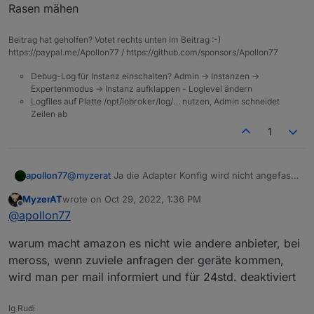
Rasen mähen
Beitrag hat geholfen? Votet rechts unten im Beitrag :-)
https://paypal.me/Apollon77 / https://github.com/sponsors/Apollon77
Debug-Log für Instanz einschalten? Admin -> Instanzen ->
Expertenmodus -> Instanz aufklappen - Loglevel ändern
Logfiles auf Platte /opt/iobroker/log/… nutzen, Admin schneidet
Zeilen ab
1
apollon77
@
myzerat
Ja die Adapter Konfig wird nicht angefasst
... aber wenn der Adapter startest schau mal ins Log.
MyzerAT
wrote on
Oct 29, 2022, 1:36 PM
Da sollte stehen "360 zu klein, setzte wass höheres"
last edited by
Offline
@
apollon77
...
warum macht amazon es nicht wie andere anbieter, bei
meross, wenn zuviele anfragen der geräte kommen,
wird man per mail informiert und für 24std. deaktiviert
lg Rudi