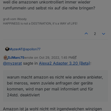
weil die amazonen unkontrolliert immer wieder
rumfummeln und selbst nix auf die reihe bringen?
gruß vom Woody
HAPPINESS is not a DESTINATION, it's a WAY of LIFE!
2
@
apollon77
MyzerAT
DJMarc75
wrote on
Oct 29, 2022, 1:45 PM
warum macht amazon es nicht wie andere anbieter,
last edited by DJMarc75
Oct 29, 2022, 4:05 PM
Offline
@
myzerat
sagte in
Alexa2 Adapter 3.20 (Beta)
:
bei meross, wenn zuviele anfragen der geräte
kommen, wird man per mail informiert und für 24std.
deaktiviert
warum macht amazon es nicht wie andere anbieter,
bei meross, wenn zuviele anfragen der geräte
kommen, wird man per mail informiert und für
24std. deaktiviert
Amazon ist ja wohl nicht mit irgendwelchen winzigen