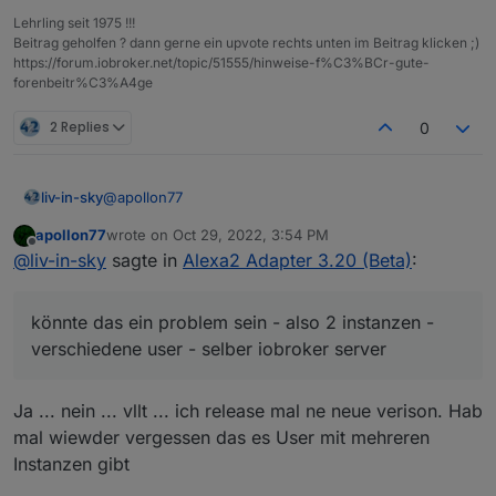
adapter reagiert
noch eine idee ?
Lehrling seit 1975 !!!
Beitrag geholfen ? dann gerne ein upvote rechts unten im Beitrag klicken ;)
https://forum.iobroker.net/topic/51555/hinweise-f%C3%BCr-gute-
forenbeitr%C3%A4ge
2 Replies
0
@
apollon77
liv-in-sky
apollon77
wrote on
Oct 29, 2022, 3:54 PM
das gibt es ja nicht - jetzt ist der adapter auf debug
last edited by
Offline
@
liv-in-sky
sagte in
Alexa2 Adapter 3.20 (Beta)
:
und neugestartet - jetzt ist der dp wieder da und
kann geschalten werden
der einzige unterschied: ich habe die 2te alexa2
instanz abgeschalten, weil ich ein "reines" log wollte
könnte das ein problem sein - also 2 instanzen -
könnte das ein problem sein - also 2 instanzen -
verschiedene user - selber iobroker server
verschiedene user - selber iobroker server
Ja ... nein ... vllt ... ich release mal ne neue verison. Hab
mal wiewder vergessen das es User mit mehreren
Instanzen gibt