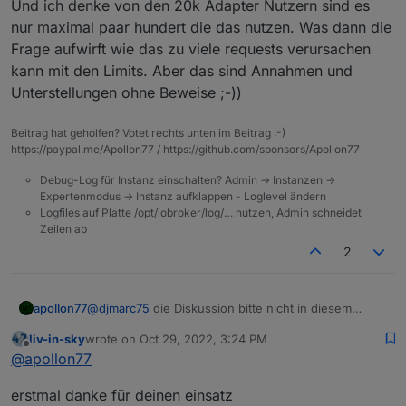
Und ich denke von den 20k Adapter Nutzern sind es
an machen?
Anfragen der ioBroker Community.
nur maximal paar hundert die das nutzen. Was dann die
Frage aufwirft wie das zu viele requests verursachen
kann mit den Limits. Aber das sind Annahmen und
Unterstellungen ohne Beweise ;-))
Beitrag hat geholfen? Votet rechts unten im Beitrag :-)
https://paypal.me/Apollon77 / https://github.com/sponsors/Apollon77
Debug-Log für Instanz einschalten? Admin -> Instanzen ->
Expertenmodus -> Instanz aufklappen - Loglevel ändern
Logfiles auf Platte /opt/iobroker/log/… nutzen, Admin schneidet
Zeilen ab
2
apollon77
@
djmarc75
die Diskussion bitte nicht in diesem
thread ;-)) danke.
liv-in-sky
wrote on
Oct 29, 2022, 3:24 PM
last edited by
Offline
@
apollon77
erstmal danke für deinen einsatz