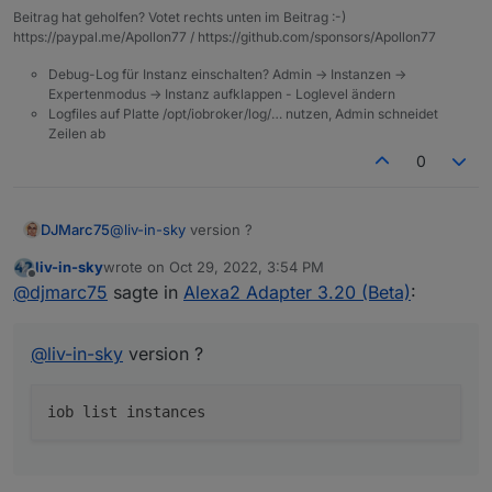
Beitrag hat geholfen? Votet rechts unten im Beitrag :-)
https://paypal.me/Apollon77 / https://github.com/sponsors/Apollon77
Debug-Log für Instanz einschalten? Admin -> Instanzen ->
Expertenmodus -> Instanz aufklappen - Loglevel ändern
Logfiles auf Platte /opt/iobroker/log/… nutzen, Admin schneidet
Zeilen ab
0
@
liv-in-sky
version ?
DJMarc75
liv-in-sky
wrote on
Oct 29, 2022, 3:54 PM
last edited by
Offline
@
djmarc75
sagte in
Alexa2 Adapter 3.20 (Beta)
:
@
liv-in-sky
version ?