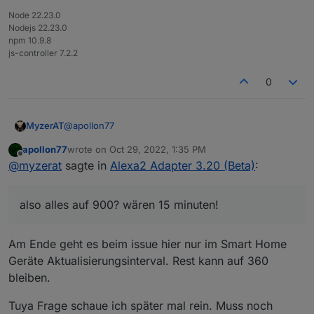
Node 22.23.0
Nodejs 22.23.0
npm 10.9.8
js-controller 7.2.2
0
@
apollon77
MyzerAT
apollon77
wrote on
Oct 29, 2022, 1:35 PM
also alles auf 900? wären 15 minuten!
last edited by
Offline
@
myzerat
sagte in
Alexa2 Adapter 3.20 (Beta)
:
ich habe übrigensd fast die ganze nacht verbracht
damit endlich auf tuya umzustellen, leider scheitere
also alles auf 900? wären 15 minuten!
ich an den datenpunkten, da diese zahlen für mich
https://forum.iobroker.net/topic/59442/tuya-
keinen sinn ergeben. sehe zwar jetzt alle lampenim
datenpunkte-was-tun-sie-und-wie-stellt-man
tuya adapter , aber ich bekomme es nicht hin. leider
auf jeden fall danke wie immer für deine mühe in
Am Ende geht es beim issue hier nur im Smart Home
hat sich bisher niemand gemeldet.
sachen fehlerbehebung!
Geräte Aktualisierungsinterval. Rest kann auf 360
bleiben.
Tuya Frage schaue ich später mal rein. Muss noch