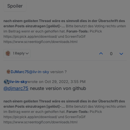
Spoiler
nach einem gelösten Thread wäre es sinnvoll dies in der Überschrift des
ersten Posts einzutragen [gelöst]-...
Bitte benutzt das Voting rechts unten
im Beitrag wenn er euch geholfen hat.
Forum-Tools:
PicPick
https://picpick.app/en/download/ und ScreenToGif
https://www.screentogif.com/downloads.html
1 Reply
0
@
liv-in-sky
version ?
DJMarc75
liv-in-sky
wrote on
Oct 29, 2022, 3:55 PM
last edited by
Offline
@
djmarc75
neuste version von github
nach einem gelösten Thread wäre es sinnvoll dies in der Überschrift des
ersten Posts einzutragen [gelöst]-...
Bitte benutzt das Voting rechts unten
im Beitrag wenn er euch geholfen hat.
Forum-Tools:
PicPick
https://picpick.app/en/download/ und ScreenToGif
https://www.screentogif.com/downloads.html