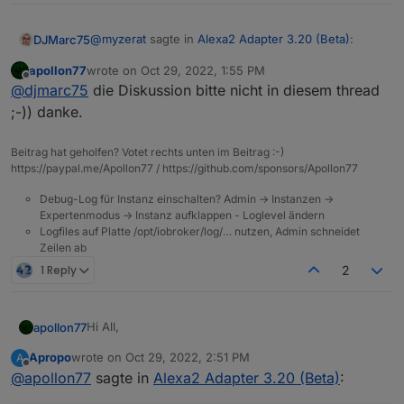
@
myzerat
sagte in
Alexa2 Adapter 3.20 (Beta)
:
DJMarc75
apollon77
wrote on
Oct 29, 2022, 1:55 PM
last edited by
Offline
warum macht amazon es nicht wie andere
@
djmarc75
die Diskussion bitte nicht in diesem thread
anbieter, bei meross, wenn zuviele anfragen
;-)) danke.
Amazon ist ja wohl nicht mit irgendwelchen
der geräte kommen, wird man per mail
winzigen Anbietern zu vergleichen... Amazon macht
informiert und für 24std. deaktiviert
Beitrag hat geholfen? Votet rechts unten im Beitrag :-)
was die wollen ! Würdest Du nicht auch eine
@
da_woody
sagte in
Alexa2 Adapter 3.20 (Beta)
:
https://paypal.me/Apollon77 / https://github.com/sponsors/Apollon77
Einschränkung erheben wenn man Dir durch
massive und unnötige Anfragen das Konto (ich
Debug-Log für Instanz einschalten? Admin -> Instanzen ->
weil die amazonen unkontrolliert immer wieder
meine damit GELD) belasten würde ?
Expertenmodus -> Instanz aufklappen - Loglevel ändern
rumfummeln und selbst nix auf die reihe
Es geht hier darum dass die ganzen Menschen
Logfiles auf Platte /opt/iobroker/log/… nutzen, Admin schneidet
Quatsch... die reagieren auf unnötige "Abfragen!...
bringen?
welche hinter den Skills stehen durch unnütze
Zeilen ab
Abfragen mit Mehrkosten belastet werden können !
1 Reply
2
Hi All,
apollon77
Apropo
wrote on
Oct 29, 2022, 2:51 PM
A
nachdem Amazon leider vorgestern wieder ein rate
last edited by
Offline
@
apollon77
sagte in
Alexa2 Adapter 3.20 (Beta)
:
Limit aktiviert hat was die Smart-Home-Device Daten
angeht und ich leider keinerlei Informationen habe
Die neue Version erhöht das Minimum-Interval für