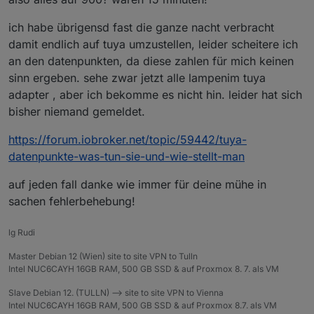
ich habe übrigensd fast die ganze nacht verbracht
damit endlich auf tuya umzustellen, leider scheitere ich
an den datenpunkten, da diese zahlen für mich keinen
sinn ergeben. sehe zwar jetzt alle lampenim tuya
adapter , aber ich bekomme es nicht hin. leider hat sich
bisher niemand gemeldet.
https://forum.iobroker.net/topic/59442/tuya-
datenpunkte-was-tun-sie-und-wie-stellt-man
auf jeden fall danke wie immer für deine mühe in
sachen fehlerbehebung!
lg Rudi
Master Debian 12 (Wien) site to site VPN to Tulln
Intel NUC6CAYH 16GB RAM, 500 GB SSD & auf Proxmox 8. 7. als VM
Slave Debian 12. (TULLN) --> site to site VPN to Vienna
Intel NUC6CAYH 16GB RAM, 500 GB SSD & auf Proxmox 8.7. als VM