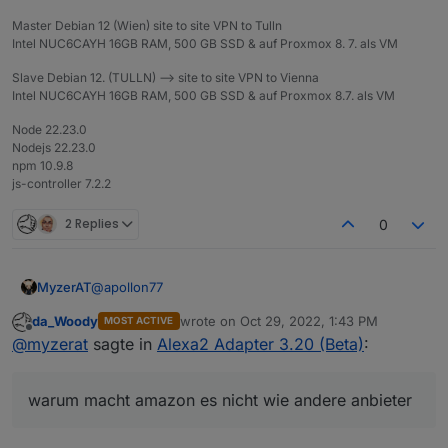
Master Debian 12 (Wien) site to site VPN to Tulln
Intel NUC6CAYH 16GB RAM, 500 GB SSD & auf Proxmox 8. 7. als VM
Slave Debian 12. (TULLN) --> site to site VPN to Vienna
Intel NUC6CAYH 16GB RAM, 500 GB SSD & auf Proxmox 8.7. als VM
Node 22.23.0
Nodejs 22.23.0
npm 10.9.8
js-controller 7.2.2
2 Replies
0
@
apollon77
MyzerAT
da_Woody
wrote on
Oct 29, 2022, 1:43 PM
MOST ACTIVE
warum macht amazon es nicht wie andere anbieter,
last edited by
Offline
@
myzerat
sagte in
Alexa2 Adapter 3.20 (Beta)
:
bei meross, wenn zuviele anfragen der geräte
kommen, wird man per mail informiert und für 24std.
deaktiviert
warum macht amazon es nicht wie andere anbieter