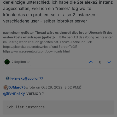
der einzige unterschied: ich habe die 2te alexa2 instanz
abgeschalten, weil ich ein "reines" log wollte
könnte das ein problem sein - also 2 instanzen -
verschiedene user - selber iobroker server
nach einem gelösten Thread wäre es sinnvoll dies in der Überschrift des
ersten Posts einzutragen [gelöst]-...
Bitte benutzt das Voting rechts unten
im Beitrag wenn er euch geholfen hat.
Forum-Tools:
PicPick
https://picpick.app/en/download/ und ScreenToGif
https://www.screentogif.com/downloads.html
2 Replies
0
@
apollon77
liv-in-sky
DJMarc75
wrote on
Oct 29, 2022, 3:52 PM
erstmal danke für deinen einsatz
last edited by DJMarc75
Oct 29, 2022, 5:53 PM
Offline
@
liv-in-sky
version ?
bei mir kommen auch mit der neuen version keine
datenpunkte von smart devices (habe mal einen zum
test gelöscht) , die über einen skill verbunden sind -
in der alexa app klappt alles mit dem schalten
auf die existierenden dp wird weiterhin nicht vom