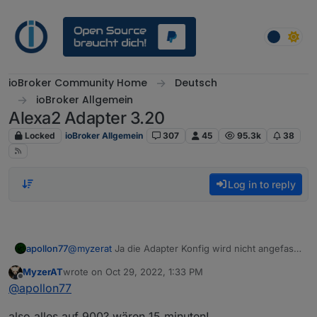
Skip to content
ioBroker Community Home
Deutsch
ioBroker Allgemein
Alexa2 Adapter 3.20
Locked
ioBroker Allgemein
307
45
95.3k
38
Log in to reply
apollon77
@
myzerat
Ja die Adapter Konfig wird nicht angefasst
... aber wenn der Adapter startest schau mal ins Log.
MyzerAT
wrote on
Oct 29, 2022, 1:33 PM
Da sollte stehen "360 zu klein, setzte wass höheres"
last edited by
Offline
@
apollon77
...
also alles auf 900? wären 15 minuten!