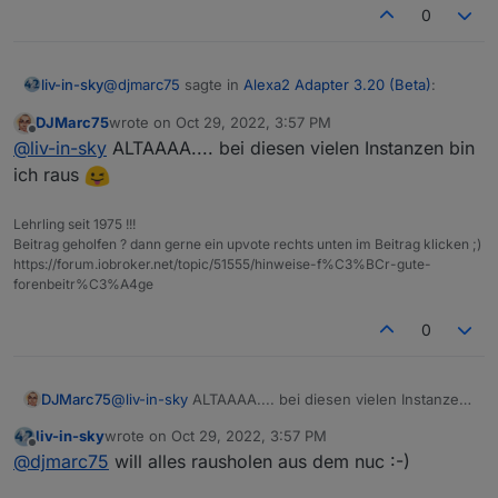
0
@
djmarc75
sagte in
Alexa2 Adapter 3.20 (Beta)
:
liv-in-sky
DJMarc75
wrote on
Oct 29, 2022, 3:57 PM
last edited by
Offline
@
liv-in-sky
version ?
@
liv-in-sky
ALTAAAA.... bei diesen vielen Instanzen bin
ich raus
Spoiler
Lehrling seit 1975 !!!
Beitrag geholfen ? dann gerne ein upvote rechts unten im Beitrag klicken ;)
https://forum.iobroker.net/topic/51555/hinweise-f%C3%BCr-gute-
forenbeitr%C3%A4ge
0
DJMarc75
@
liv-in-sky
ALTAAAA.... bei diesen vielen Instanzen
bin ich raus
liv-in-sky
wrote on
Oct 29, 2022, 3:57 PM
last edited by
Offline
@
djmarc75
will alles rausholen aus dem nuc :-)