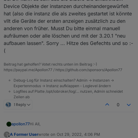
Device Objekte der instanzen durcheinandergewürfelt
hat (also die instanz die als zweites gestartet ist könnte
vllt die Geräte der ersten anzeigen zusätzlich zu den
anderen von früher. Musst Du bitte einmal manuell
aufräumen oder alle löschen und mit der 3.20.1 "neu
aufbauen lassen". Sorry ... Hitze des Gefechts und so :-
(
Beitrag hat geholfen? Votet rechts unten im Beitrag :-)
https://paypal.me/Apollon77 / https://github.com/sponsors/Apollon77
Debug-Log für Instanz einschalten? Admin -> Instanzen ->
Expertenmodus -> Instanz aufklappen - Loglevel ändern
Logfiles auf Platte /opt/iobroker/log/… nutzen, Admin schneidet
Zeilen ab
1 Reply
0
Hi All,
apollon77
A Former User
wrote on
Oct 29, 2022, 4:06 PM
?
nachdem Amazon leider vorgestern wieder ein rate
last edited by