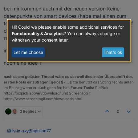
bei mir kommen auch mit der neuen version keine
datenpunkte von smart devices (habe mal einen zum
test gelöscht) , die über einen skill verbunden sind - auf
Hi! Could we please enable some additional services for
die existierenden dp wird weiterhin nicht vom adapter
Functionality & Analytics
? You can always change or
reagiert
withdraw your consent later.
in der alexa app klappt alles mit dem schalten
Let me choose
That's ok
noch eine idee ?
nach einem gelösten Thread wäre es sinnvoll dies in der Überschrift des
ersten Posts einzutragen [gelöst]-...
Bitte benutzt das Voting rechts unten
im Beitrag wenn er euch geholfen hat.
Forum-Tools:
PicPick
https://picpick.app/en/download/ und ScreenToGif
https://www.screentogif.com/downloads.html
2 Replies
0
@
apollon77
liv-in-sky