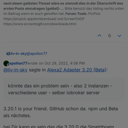
nach einem gelösten Thread wäre es sinnvoll dies in der Überschrift des
ersten Posts einzutragen [gelöst]-...
Bitte benutzt das Voting rechts unten
im Beitrag wenn er euch geholfen hat.
Forum-Tools:
PicPick
https://picpick.app/en/download/ und ScreenToGif
https://www.screentogif.com/downloads.html
0
@
apollon77
liv-in-sky
apollon77
wrote on
Oct 29, 2022, 4:06 PM
das gibt es ja nicht - jetzt ist der adapter auf debug
last edited by
Offline
@
liv-in-sky
sagte in
Alexa2 Adapter 3.20 (Beta)
:
und neugestartet - jetzt ist der dp wieder da und
kann geschalten werden
der einzige unterschied: ich habe die 2te alexa2
instanz abgeschalten, weil ich ein "reines" log wollte
könnte das ein problem sein - also 2 instanzen -
könnte das ein problem sein - also 2 instanzen -
verschiedene user - selber iobroker server
verschiedene user - selber iobroker server
3.20.1 is your friend. GitHub schon da. npm und Beta
als nächstes.
bei Dir kann es sein das die 3.20.0 die Smatrthoem