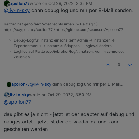
apollon77
wrote on
Oct 29, 2022, 3:35 PM
erstmal danke für deinen einsatz
last edited by
Offline
@
liv-in-sky
dann debug log und mir per E-Mail senden.
bei mir kommen auch mit der neuen version keine
datenpunkte von smart devices (habe mal einen zum
Beitrag hat geholfen? Votet rechts unten im Beitrag :-)
test gelöscht) , die über einen skill verbunden sind -
in der alexa app klappt alles mit dem schalten
https://paypal.me/Apollon77 / https://github.com/sponsors/Apollon77
auf die existierenden dp wird weiterhin nicht vom
adapter reagiert
Debug-Log für Instanz einschalten? Admin -> Instanzen ->
noch eine idee ?
Expertenmodus -> Instanz aufklappen - Loglevel ändern
Logfiles auf Platte /opt/iobroker/log/… nutzen, Admin schneidet
Zeilen ab
0
apollon77
@
liv-in-sky
dann debug log und mir per E-Mail
senden.
liv-in-sky
wrote on
Oct 29, 2022, 3:50 PM
last edited by
Offline
@
apollon77
das gibt es ja nicht - jetzt ist der adapter auf debug und
neugestartet - jetzt ist der dp wieder da und kann
geschalten werden