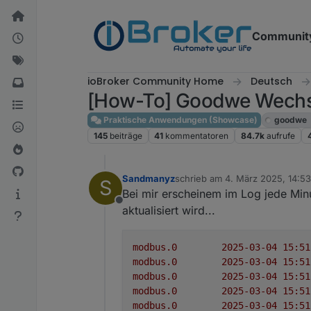
Weiter zum Inhalt
Communit
ioBroker Community Home
Deutsch
[How-To] Goodwe Wechs
Praktische Anwendungen (Showcase)
goodwe
145
beiträge
41
kommentatoren
84.7k
aufrufe
Sandmanyz
schrieb am
4. März 2025, 14:53
S
zuletzt editiert von
Bei mir erscheinem im Log jede Minu
Offline
aktualisiert wird...
modbus.0
modbus.0
modbus.0
modbus.0
modbus.0