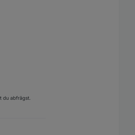
3 code: "App Timeout"

2 code: "App Timeout"

1 code: "App Timeout"

t du abfrägst.