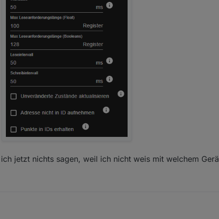
3 18:11:28.372	warn	[DevID_247] Poll error count: 
3 18:11:13.120	warn	[DevID_247] Poll error count: 
g
3 18:10:57.867	warn	[DevID_247] Poll error count: 
13 18:10:52.664	info	Connected to slave

h jetzt nichts sagen, weil ich nicht weis mit welchem Gerä