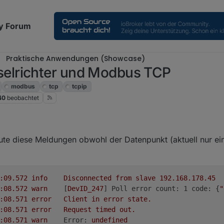
y Forum
Praktische Anwendungen (Showcase)
elrichter und Modbus TCP
modbus
tcp
tcpip
40
beobachtet
te diese Meldungen obwohl der Datenpunkt (aktuell nur eine
2025-03-04 15:51:09.572	
info
Disconnected
from
slave
192.168
.178
.45
2025-03-04 15:51:08.572	
warn
	[
DevID_247
] 
Poll error count: 1 code:
 {
"
2025-03-04 15:51:08.571	
error
Client
in
error
state.
2025-03-04 15:51:08.571	
error
Request
timed
out.
2025-03-04 15:51:08.571	
warn
Error:
undefined