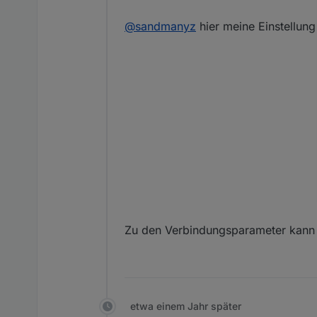
modbus.0	2025-03-1
modbus.0	2025-03-1
@
sandmanyz
hier meine Einstellun
modbus.0	2025-03-1
modbus.0	2025-03-
Zu den Verbindungsparameter kann ic
etwa einem Jahr später