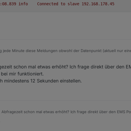
2025-03-04 15:47:08.839	
info
Connected
to
slave
192.168
.178
.45
 jede Minute diese Meldungen obwohl der Datenpunkt (aktuell nur einer) 
04 15:51:09.572	info	Disconnected from slave 192.1
gezeit schon mal etwas erhöht? Ich frage direkt über den E
4 15:51:08.572	warn	[DevID_247] Poll error count: 1 
ei mir funktioniert.
04 15:51:08.571	error	Client in error state.

04 15:51:08.571	error	Request timed out.

 mindestens 12 Sekunden einstellen.
04 15:51:08.571	warn	Error: undefined

e Abfragezeit schon mal etwas erhöht? Ich frage direkt über den EMS Po
r funktioniert.
6
ste ich mindestens 12 Sekunden einstellen.