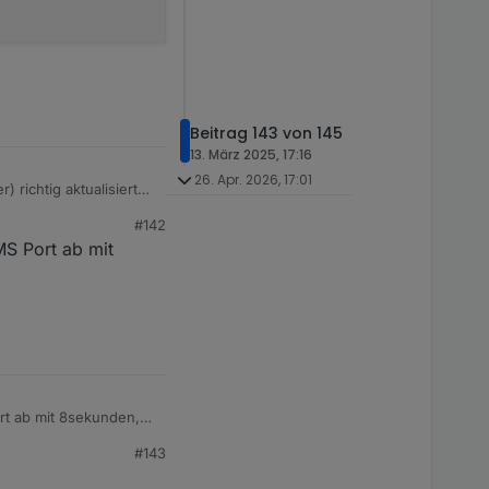
Beitrag 143 von 145
13. März 2025, 17:16
26. Apr. 2026, 17:01
richtig aktualisiert
#142
68.178.45

MS Port ab mit
code: {"err":"timeout","timeout":5000}

rt ab mit 8sekunden,
#143