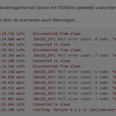
nabfrageintervall (schon mit 10000ms getestet) unde/oder 
t aber da erscheinen auch Warnungen...
2025-03-13 18:14:24.716	
info
Disconnected
from
slave
2025-03-13 18:14:24.666	
warn
	[
DevID_247
] 
Poll error count: 8 code:
"A
2025-03-13 18:14:19.465	
info
Connected
to
slave
2025-03-13 18:13:19.451	
info
Disconnected
from
slave
2025-03-13 18:13:19.399	
warn
	[
DevID_247
] 
Poll error count: 7 code:
"A
2025-03-13 18:13:14.198	
info
Connected
to
slave
2025-03-13 18:12:14.182	
info
Disconnected
from
slave
2025-03-13 18:12:14.130	
warn
	[
DevID_247
] 
Poll error count: 6 code:
"A
2025-03-13 18:11:58.878	
warn
	[
DevID_247
] 
Poll error count: 5 code:
"A
2025-03-13 18:11:43.625	
warn
	[
DevID_247
] 
Poll error count: 4 code:
"A
2025-03-13 18:11:28.372	
warn
	[
DevID_247
] 
Poll error count: 3 code:
"A
2025-03-13 18:11:13.120	
warn
	[
DevID_247
] 
Poll error count: 2 code:
"A
2025-03-13 18:10:57.867	
warn
	[
DevID_247
] 
Poll error count: 1 code:
"A
2025-03-13 18:10:52.664	
info
Connected
to
slave
2025-03-13 18:10:52.196	
info
starting.
Version
6.3
.2
in
/opt/iobroker