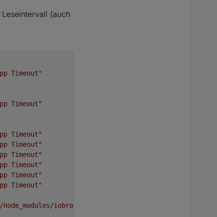
Leseintervall (auch
pp Timeout"
pp Timeout"
pp Timeout"
pp Timeout"
pp Timeout"
pp Timeout"
pp Timeout"
pp Timeout"
/node_modules/iobroker.modbus,
node:
v20.18.2,
js-contro