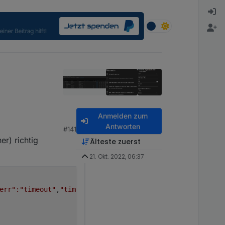
Anmelden zum
Antworten
#141
r) richtig
Älteste zuerst
21. Okt. 2022, 06:37
err"
:"timeout"
,
"timeout"
:5000