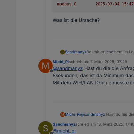
modbus.0
Was ist die Ursache?
Bei mir erscheinem im Log
Sandmanyz
S
wird...
Michi_Pi
schrieb am
7. März 2025, 07:29
M
modbus.0	2025-03-
zuletzt editiert von
@
sandmanyz
Hast du die die Abfra
modbus.0	2025-03-0
Offline
Was ist die Ursache?
8sekunden, das ist da Minimum das b
modbus.0	2025-03-
modbus.0	2025-03-
Mit dem WIFI/LAN Dongle musste ich
modbus.0	2025-03-
Michi_Pi
@
sandmanyz
Hast du die di
M
das ist da Minimum das bei mi
Sandmanyz
schrieb am
13. März 2025, 17:1
S
Mit dem WIFI/LAN Dongle mus
zuletzt editiert von
@
michi_pi