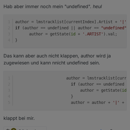
Hab aber immer noch mein "undefined".
heul
author = lmstracklist[currentIndex].Artist + 
'|'
 
if
 (author == undefined || author == 
"undefined"
)
      author = getState(
id
 + 
'.ARTIST'
).val;
}
Das kann aber auch nicht klappen, author wird ja
zugewiesen und kann nnicht undefined sein.
                      author = lmstracklist[curre
if
 (author == undefined |
                            author = getState(
id
 
                        } 
                        author = author + 
'|'
 + l
klappt bei mir.