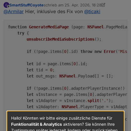
SmartStuffCoyote
schrieb am
25. Apr. 2026, 18:28
Wenn es jetzt funktioniert, dann bitte mal hier die
zuletzt editiert von SmartStuffCoyote
Offline
@
Armilar
Hier, inklusive des Fix von
@
ticaki
komplette GenerateMediaPage reinwerfen. Dann kann
ich mir das zusammensuchen sparen.
function
GenerateMediaPage
 (
page
: 
NSPanel
.
PageMedia
)
try
 {

unsubscribeMediaSubscriptions
();

if
 (!page.
items
[
0
].
id
) 
throw
new
Error
(
'Miss
let
 id = page.
items
[
0
].
id
;

let
 tid = 
0
;

let
out_msgs
: 
NSPanel
.
Payload
[] = [];

if
 (!page.
items
[
0
].
adapterPlayerInstance
!) 
t
let
 vInstance = page.
items
[
0
].
adapterPlayerI
let
 v1Adapter = vInstance.
split
(
'.'
);

let
v2Adapter
: 
NSPanel
.
PlayerType
 = v1Adapte
Hallo! Könnten wir bitte einige zusätzliche Dienste für
let
 vMediaDevice = page.
items
[
0
].
mediaDevice
Funktionalität & Analytics
aktivieren? Sie können Ihre
Zustimmung später jederzeit ändern oder zurückziehen.