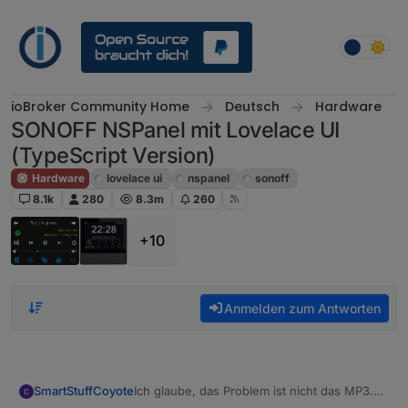
Weiter zum Inhalt
ioBroker Community Home
Deutsch
Hardware
SONOFF NSPanel mit Lovelace UI
(TypeScript Version)
Hardware
lovelace ui
nspanel
sonoff
8.1k
280
8.3m
260
+10
Anmelden zum Antworten
Ich glaube, das Problem ist nicht das MP3.
SmartStuffCoyote
Sondern die Playlist. Es werden ja nicht die