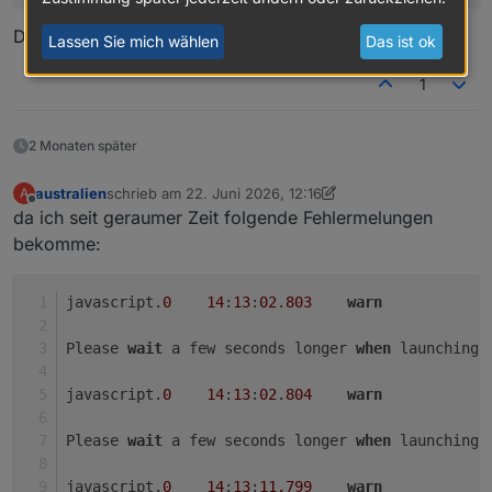
if
 (
isPlayerWithMediaDevice
(v2Adapter)) {

if
 (!vMediaDevice) 
throw
new
Error
(
`Erro
Danke euch!
Lassen Sie mich wählen
Das ist ok
        }

createAutoMediaAlias
(id, vMediaDevice, page.
1
// Leave the display on if the alwaysOnDispl
if
 (page.
type
 == 
'cardMedia'
 && pageCounter 
2 Monaten später
            out_msgs.
push
({
payload
: 
'pageType~cardMe
if
 (page.
items
[
0
].
alwaysOnDisplay
 != 
und
australien
schrieb am
22. Juni 2026, 12:16
A
zuletzt editiert von australien
Offline
if
 (page.
items
[
0
].
alwaysOnDisplay
) {

da ich seit geraumer Zeit folgende Fehlermelungen
                    pageCounter = 
1
;

bekomme:
if
 (alwaysOn == 
false
) {

                        alwaysOn = 
true
;

SendToPanel
({
payload
: 
'timeo
javascript.
0
14
:
13
:
02
.
803
warn
subscribeMediaSubscriptions
(
if
 (v2Adapter == 
'sonos'
) {

Please 
wait
 a few seconds longer 
when
 launching 
subscribeMediaSubscripti
                        } 
else
if
 (v2Adapter == 
'spo
javascript.
0
14
:
13
:
02
.
804
warn
setState
(vInstance + 
'ge
setState
(vInstance + 
'ge
Please 
wait
 a few seconds longer 
when
 launching 
setState
(vInstance + 
'ge
                        }

javascript.
0
14
:
13
:
11.799
warn