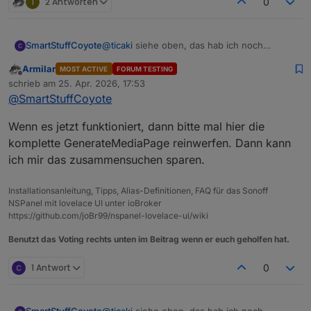
T
2 Antworten
0
@
ticaki
siehe oben, das hab ich noch
SmartStuffCoyote
gefunden und nachgetragen. Das
Armilar
MOST ACTIVE
FORUM TESTING
".SqueezePlay." im Datenpunkt-Pfad ist
Hab aber immer noch mein "undefined".
Offline
schrieb am
25. Apr. 2026, 17:53
falsch. Das existiert schlicht nicht.
heul
zuletzt editiert von
@
SmartStuffCoyote
author = lmstracklist[currentIndex].Ar
if (author == undefined || author == "
Das kann aber auch nicht klappen, author
Wenn es jetzt funktioniert, dann bitte mal hier die
      author = getState(id + '.ARTIST'
wird ja zugewiesen und kann nnicht
komplette GenerateMediaPage reinwerfen. Dann kann
undefined sein.
                      author = lmstrac
ich mir das zusammensuchen sparen.
                        if (author == 
klappt bei mir.
                            author = g
                        } 

Installationsanleitung, Tipps, Alias-Definitionen, FAQ für das Sonoff
NSPanel mit lovelace UI unter ioBroker
https://github.com/joBr99/nspanel-lovelace-ui/wiki
Benutzt das Voting rechts unten im Beitrag wenn er euch geholfen hat.
1 Antwort
0