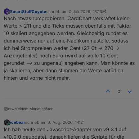
                    name = name.
slice
(
7
, 
23
) + 
'...'
;
                } 
else
if
 (name.
substring
(
0
, 
6
) == 
'
SmartStuffCoyote
schrieb am
7. Juli 2026, 13:13
                    name = name.
slice
(
7
, 
23
) + 
'...'
;
zuletzt editiert von SmartStuffCoyote
7. Juli 202
Offline
Nach etwas rumprobieren: CardChart verkraftet keine
                } 
else
if
 (name.
substring
(
0
, 
7
) == 
'
Werte > 211 und die Ticks müssen ebenfalls mit Faktor
                    name = name.
slice
(
8
, 
24
) + 
'...'
;
10 skaliert angegeben werden. Gleichzeitig rundet es
                }

if
 (nameLength == 
0
) {

dummerweise nur auf eine Nachkommastelle, sodass
                    name = 
'Spotify-Premium'
;

ich bei Strompreisen weder Cent (27 Ct -> 270 ->
                }

Anzeigefehler) noch Euro (wird auf volle 10 Cent
                author = 
getState
(id + 
'.ARTIST'
).
va
gerundet --> zu ungenau) angeben kann. Man könnte es
if
 (author.
length
 > 
37
) {

ja skalieren, aber dann stimmen die Werte natürlich
                    author = author.
slice
(
0
, 
37
) + 
'
hinten und vorne nicht mehr.
                }

if
 (
getState
(id + 
'.ARTIST'
).
val
.
len
0
                    author = 
findLocale
(
'media'
, 
'no
                }

            }

etwa einem Monat später
//Sonos
icebear
schrieb am
6. Aug. 2026, 14:21
if
 (v2Adapter == 
'sonos'
) {

zuletzt editiert von
Online
Ich hab heute den Javascript-Adapter von v9.3.1 auf
                media_icon = 
Icons
.
GetIcon
(
'alpha-s-
v10.0.0 geupdatet, danach liefen die Scripte für die
if
 (page.
items
[
0
].
playerMediaIcon
 !=