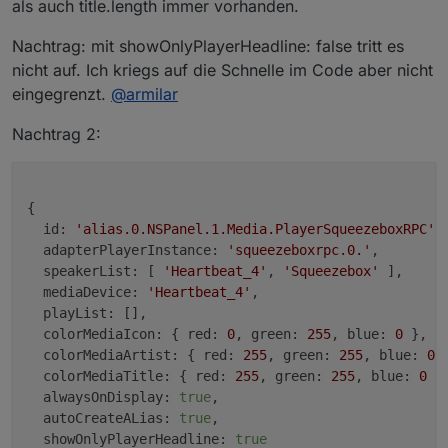
als auch title.length immer vorhanden.
Nachtrag: mit showOnlyPlayerHeadline: false tritt es
nicht auf. Ich kriegs auf die Schnelle im Code aber nicht
eingegrenzt.
@
armilar
Nachtrag 2:
{

id:
'alias.0.NSPanel.1.Media.PlayerSqueezeboxRPC'
,

adapterPlayerInstance:
'squeezeboxrpc.0.'
,

speakerList:
 [ 
'Heartbeat_4'
, 
'Squeezebox'
 ],

mediaDevice:
'Heartbeat_4'
,

playList:
 [],

colorMediaIcon:
 { 
red:
0
, 
green:
255
, 
blue:
0
 },

colorMediaArtist:
 { 
red:
255
, 
green:
255
, 
blue:
0
 }
colorMediaTitle:
 { 
red:
255
, 
green:
255
, 
blue:
0
 },
alwaysOnDisplay:
true
,

autoCreateALias:
true
,

showOnlyPlayerHeadline:
true