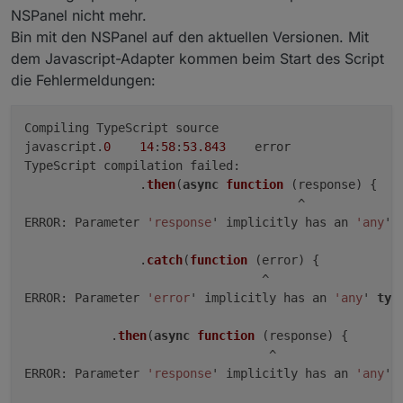
NSPanel nicht mehr.
if
 (page.
items
[
0
].
playerMediaIco
                        media_icon = page.
items
[
0
].
p
Bin mit den NSPanel auf den aktuellen Versionen. Mit
                    } 
else
 {

dem Javascript-Adapter kommen beim Start des Script
                        media_icon = 
Icons
.
GetIcon
(p
die Fehlermeldungen:
                    }

                }

                name = 
getState
(id + 
'.CONTEXT_DESCR
Compiling TypeScript source

let
 nameLenght = name.
length
;

javascript.
0
14
:
58
:
53.843
	error	

if
 (nameLenght == 
0
) {

TypeScript compilation failed:

                    name = page.
heading
;

                .
then
(
async
function
 (response) {

                } 
else
if
 (nameLenght > 
16
) {

                                      ^

                    name = name.
slice
(
0
, 
16
) + 
'...'
;
ERROR: Parameter 
'response
' implicitly has an 
'any
' 
                }

if
 (
getState
(id + 
'.ALBUM'
).
val
.
leng
                .
catch
(
function
 (error) {

                    author = 
getState
(id + 
'.ARTIST'
                                 ^

if
 (author.
length
 > 
37
) {

ERROR: Parameter 
'error
' implicitly has an 
'any
' 
typ
                        author = author.
slice
(
0
, 
37
)
                    }

            .
then
(
async
function
 (response) {

                } 
else
 {

                                  ^

                    author = 
getState
(id + 
'.ARTIST'
ERROR: Parameter 
'response
' implicitly has an 
'any
' 
                }
