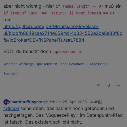
aber nicht wichtig - hier
muß ein
if (name.length == 0)
if (typeOf name !== 'string' || name.length == 0)
rein.
https://github.com/joBr99/nspanel-lovelace-
ui/blob/b8649caa2714e0594d14c334550e2ba8e33f8c
fb/ioBroker/DEV/NSPanelTs.ts#L7884
EDIT: du benutzt doch
squeezeboxrpc
Weather-Warnings
Espresense
NSPanel-Lovelace-ui
Tagesschau
Spenden
0
SmartStuffCoyote
schrieb am
25. Apr. 2026, 14:46
zuletzt editiert von SmartStuffCoyote
Offline
@
ticaki
siehe oben, das hab ich noch gefunden und
nachgetragen. Das ".SqueezePlay." im Datenpunkt-Pfad
ist falsch. Das existiert schlicht nicht.