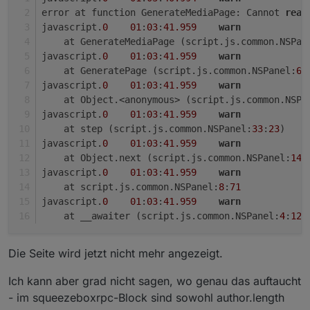
error at function GenerateMediaPage: Cannot 
read
javascript.
0
01
:
03
:
41.959
warn
    at GenerateMediaPage (script.js.common.NSPan
javascript.
0
01
:
03
:
41.959
warn
    at GeneratePage (script.js.common.NSPanel:
60
javascript.
0
01
:
03
:
41.959
warn
    at Object.<anonymous> (script.js.common.NSPa
javascript.
0
01
:
03
:
41.959
warn
    at step (script.js.common.NSPanel:
33
:
23
)
javascript.
0
01
:
03
:
41.959
warn
    at Object.next (script.js.common.NSPanel:
14
:
javascript.
0
01
:
03
:
41.959
warn
    at script.js.common.NSPanel:
8
:
71
javascript.
0
01
:
03
:
41.959
warn
    at __awaiter (script.js.common.NSPanel:
4
:
12
)
Die Seite wird jetzt nicht mehr angezeigt.
Ich kann aber grad nicht sagen, wo genau das auftaucht
- im squeezeboxrpc-Block sind sowohl author.length