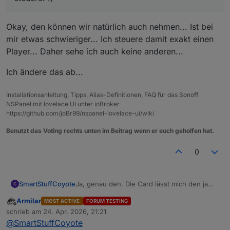
Okay, den können wir natürlich auch nehmen... Ist bei
mir etwas schwieriger... Ich steuere damit exakt einen
Player... Daher sehe ich auch keine anderen...
Ich ändere das ab...
Installationsanleitung, Tipps, Alias-Definitionen, FAQ für das Sonoff
NSPanel mit lovelace UI unter ioBroker
https://github.com/joBr99/nspanel-lovelace-ui/wiki
Benutzt das Voting rechts unten im Beitrag wenn er euch geholfen hat.
0
SmartStuffCoyote
Ja, genau den. Die Card lässt mich den ja
sogar wählen, aber ich sehe den dann
Armilar
MOST ACTIVE
FORUM TESTING
nirgendwo. Ich würd aber gern wissen, ob
Offline
schrieb am
24. Apr. 2026, 21:21
ich Bad oder Esszimmer steuere. :)
zuletzt editiert von
@
SmartStuffCoyote