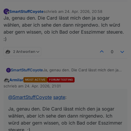
SmartStuffCoyote
schrieb am
24. Apr. 2026, 20:58
zuletzt editiert von
Offline
Ja, genau den. Die Card lässt mich den ja sogar
wählen, aber ich sehe den dann nirgendwo. Ich würd
aber gern wissen, ob ich Bad oder Esszimmer steuere.
:)
2 Antworten
0
SmartStuffCoyote
Ja, genau den. Die Card lässt mich den ja
sogar wählen, aber ich sehe den dann
Armilar
MOST ACTIVE
FORUM TESTING
nirgendwo. Ich würd aber gern wissen, ob
Offline
schrieb am
24. Apr. 2026, 21:01
ich Bad oder Esszimmer steuere. :)
zuletzt editiert von
@
SmartStuffCoyote
sagte
:
Ja, genau den. Die Card lässt mich den ja sogar
wählen, aber ich sehe den dann nirgendwo. Ich
würd aber gern wissen, ob ich Bad oder Esszimmer
steuere. :)