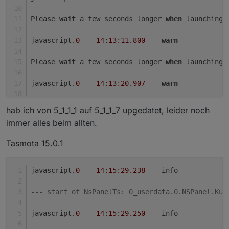
                    }

                }

Please 
wait
 a few seconds longer 
when
 launching 
            }

        } 
else
if
 (page.
type
 == 
'cardMedia'
 && pageC
javascript.
0
14
:
13
:
11.800
warn
            alwaysOn = 
true
;

subscribeMediaSubscriptions
(page.
items
[
0
Please 
wait
 a few seconds longer 
when
 launching 
if
 (v2Adapter == 
'sonos'
) {

subscribeMediaSubscriptionsSonosAdd
(
javascript.
0
14
:
13
:
20.907
warn
            }

        } 
else
if
 (page.
type
 == 
'cardMedia'
 && pageC
Please 
wait
 a few seconds longer 
when
 launching 
hab ich von 5_1_1_1 auf 5_1_1_7 upgedatet, leider noch
//Do Nothing
immer alles beim allten.
        } 
else
 {

javascript.
0
14
:
13
:
20.907
warn
            out_msgs.
push
({
payload
: 
'pageType~cardMe
Tasmota 15.0.1
        }

Please 
wait
 a few seconds longer 
when
 launching 
if
 (
existsObject
(id)) {

javascript.
0
14
:
13
:
29.924
warn
javascript
.0
14
:
15
:
29.238
	info	
let
 name = 
""
;

Please 
wait
 a few seconds longer 
when
 launching 
--- start of NsPanelTs: 0_userdata.0.NSPanel.Kue
if
 (page.
items
[
0
].
showOnlyPlayerHeadline
//name = getState(page.items[0].adap
javascript.
0
14
:
13
:
29.924
warn
javascript
.0
14
:
15
:
29.250
	info	
                name = 
getState
(page.
items
[
0
].
adapte