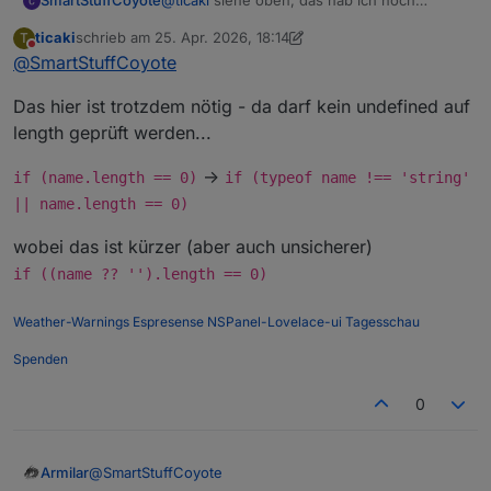
@
ticaki
siehe oben, das hab ich noch
SmartStuffCoyote
gefunden und nachgetragen. Das
ticaki
schrieb am
25. Apr. 2026, 18:14
T
".SqueezePlay." im Datenpunkt-Pfad ist
Hab aber immer noch mein "undefined".
zuletzt editiert von ticaki
Nicht stören
@
SmartStuffCoyote
falsch. Das existiert schlicht nicht.
heul
author = lmstracklist[currentIndex].Ar
Das hier ist trotzdem nötig - da darf kein undefined auf
if (author == undefined || author == "
Das kann aber auch nicht klappen, author
      author = getState(id + '.ARTIST'
length geprüft werden...
wird ja zugewiesen und kann nnicht
undefined sein.
                      author = lmstrac
->
if (name.length == 0)
if (typeof name !== 'string'
                        if (author == 
|| name.length == 0)
klappt bei mir.
                            author = g
                        } 

wobei das ist kürzer (aber auch unsicherer)
if ((name ?? '').length == 0)
Weather-Warnings
Espresense
NSPanel-Lovelace-ui
Tagesschau
Spenden
0
@
SmartStuffCoyote
Armilar