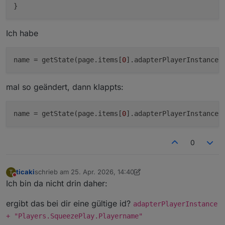
Ich habe
name
 = getState(page.items[
0
].adapterPlayerInstance 
mal so geändert, dann klappts:
name
 = getState(page.items[
0
].adapterPlayerInstance 
0
ticaki
schrieb am
25. Apr. 2026, 14:40
T
zuletzt editiert von ticaki
Nicht stören
Ich bin da nicht drin daher:
ergibt das bei dir eine gültige id?
adapterPlayerInstance
+ "Players.SqueezePlay.Playername"