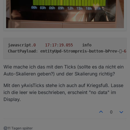
//New Adapter/Player
let
 media_icon = 
Icons
.
GetIcon
(
'playlist
//Spotify-Premium
if
 (v2Adapter == 
'spotify-premium'
) {

                media_icon = 
Icons
.
GetIcon
(
'spotify'
javascript
.0
17
:
17
:
19.055
info
if
 (page.
items
[
0
].
playerMediaIcon
 !=
ChartPayload
: 
entityUpd
~
Strompreis
~
button
~
bPrev
~~
65
if
 (page.
items
[
0
].
playerMediaIco
                        media_icon = page.
items
[
0
].
p
                    } 
else
 {

Wie mache ich das mit den Ticks (sollte es da nicht ein
                        media_icon = 
Icons
.
GetIcon
(p
Auto-Skalieren geben?) und der Skalierung richtig?
                    }

                }

Mit den yAxisTicks stehe ich auch auf Kriegsfuß. Lasse
                name = 
getState
(id + 
'.CONTEXT_DESCR
ich die leer wie beschrieben, erscheint "no data" im
let
 nameLength = name.
length
;

Display.
if
 (name.
substring
(
0
, 
17
) == 
'Playli
                    name = name.
slice
(
18
, 
34
) + 
'...
0
                } 
else
if
 (name.
substring
(
0
, 
9
) == 
'
                    name = name.
slice
(
10
, 
26
) + 
'...
                } 
else
if
 (name.
substring
(
0
, 
6
) == 
'
11 Tagen später