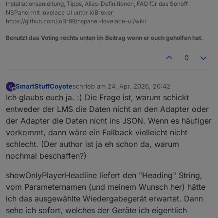
Installationsanleitung, Tipps, Alias-Definitionen, FAQ für das Sonoff
NSPanel mit lovelace UI unter ioBroker
https://github.com/joBr99/nspanel-lovelace-ui/wiki
Benutzt das Voting rechts unten im Beitrag wenn er euch geholfen hat.
0
SmartStuffCoyote
schrieb am
24. Apr. 2026, 20:42
zuletzt editiert von
Offline
Ich glaubs euch ja. :) Die Frage ist, warum schickt
entweder der LMS die Daten nicht an den Adapter oder
der Adapter die Daten nicht ins JSON. Wenn es häufiger
vorkommt, dann wäre ein Fallback vielleicht nicht
schlecht. (Der author ist ja eh schon da, warum
nochmal beschaffen?)
showOnlyPlayerHeadline liefert den "Heading" String,
vom Parameternamen (und meinem Wunsch her) hätte
ich das ausgewählte Wiedergabegerät erwartet. Dann
sehe ich sofort, welches der Geräte ich eigentlich