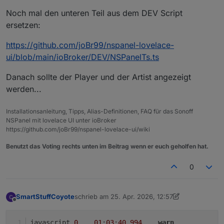
Noch mal den unteren Teil aus dem DEV Script
ersetzen:
https://github.com/joBr99/nspanel-lovelace-
ui/blob/main/ioBroker/DEV/NSPanelTs.ts
Danach sollte der Player und der Artist angezeigt
werden...
Installationsanleitung, Tipps, Alias-Definitionen, FAQ für das Sonoff
NSPanel mit lovelace UI unter ioBroker
https://github.com/joBr99/nspanel-lovelace-ui/wiki
Benutzt das Voting rechts unten im Beitrag wenn er euch geholfen hat.
0
SmartStuffCoyote
schrieb am
25. Apr. 2026, 12:57
zuletzt editiert von SmartStuffCoyote
Offline
javascript.
0
01
:
03
:
40.994
warn