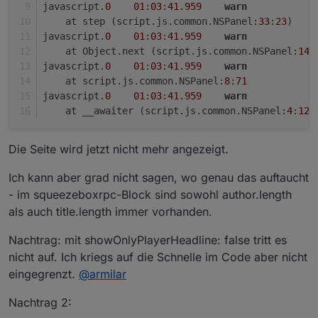
javascript.
0
01
:
03
:
41.959
warn
    at step (script.js.common.NSPanel:
33
:
23
)
javascript.
0
01
:
03
:
41.959
warn
    at Object.next (script.js.common.NSPanel:
14
:
javascript.
0
01
:
03
:
41.959
warn
    at script.js.common.NSPanel:
8
:
71
javascript.
0
01
:
03
:
41.959
warn
    at __awaiter (script.js.common.NSPanel:
4
:
12
)
Die Seite wird jetzt nicht mehr angezeigt.
Ich kann aber grad nicht sagen, wo genau das auftaucht
- im squeezeboxrpc-Block sind sowohl author.length
als auch title.length immer vorhanden.
Nachtrag: mit showOnlyPlayerHeadline: false tritt es
nicht auf. Ich kriegs auf die Schnelle im Code aber nicht
eingegrenzt.
@
armilar
Nachtrag 2: