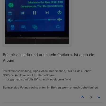
    "Bitrate": "320kb/s CBR",

    "Duration": 203.306,

    "Album": "Romanticize The Dive"

  }

Bei mir alles da und auch kein flackern, ist auch ein
Album
Installationsanleitung, Tipps, Alias-Definitionen, FAQ für das Sonoff
NSPanel mit lovelace UI unter ioBroker
https://github.com/joBr99/nspanel-lovelace-ui/wiki
Benutzt das Voting rechts unten im Beitrag wenn er euch geholfen hat.
0