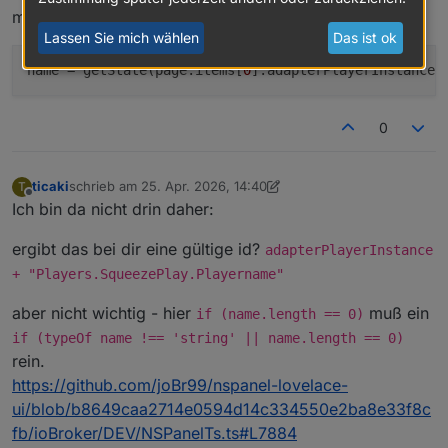
mal so geändert, dann klappts:
Lassen Sie mich wählen
Das ist ok
name
 = getState(page.items[
0
].adapterPlayerInstance 
0
ticaki
schrieb am
25. Apr. 2026, 14:40
T
zuletzt editiert von ticaki
Offline
Ich bin da nicht drin daher:
ergibt das bei dir eine gültige id?
adapterPlayerInstance
+ "Players.SqueezePlay.Playername"
aber nicht wichtig - hier
muß ein
if (name.length == 0)
if (typeOf name !== 'string' || name.length == 0)
rein.
https://github.com/joBr99/nspanel-lovelace-
ui/blob/b8649caa2714e0594d14c334550e2ba8e33f8c
fb/ioBroker/DEV/NSPanelTs.ts#L7884