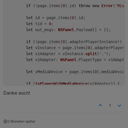
if
 (!page.
items
[
0
].
id
) 
throw
new
Error
(
'Miss
let
 id = page.
items
[
0
].
id
;

let
 tid = 
0
;

let
out_msgs
: 
NSPanel
.
Payload
[] = [];

if
 (!page.
items
[
0
].
adapterPlayerInstance
!) 
t
let
 vInstance = page.
items
[
0
].
adapterPlayerI
let
 v1Adapter = vInstance.
split
(
'.'
);

let
v2Adapter
: 
NSPanel
.
PlayerType
 = v1Adapte
let
 vMediaDevice = page.
items
[
0
].
mediaDevice
if
 (
isPlayerWithMediaDevice
(v2Adapter)) {

if
 (!vMediaDevice) 
throw
new
Error
(
`Erro
Danke euch!
        }

createAutoMediaAlias
(id, vMediaDevice, page.
1
// Leave the display on if the alwaysOnDispl
if
 (page.
type
 == 
'cardMedia'
 && pageCounter 
2 Monaten später
            out_msgs.
push
({
payload
: 
'pageType~cardMe