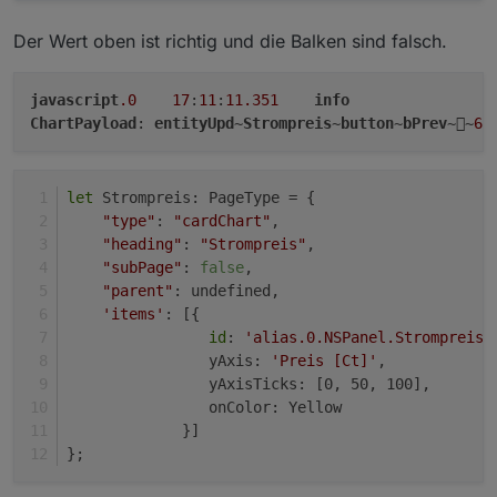
                        }

-- unifi-network.0           - 1144

let
elapsedTime
: 
number
 = 
pa
Der Wert oben ist richtig und die Balken sind falsch.
let
 elapsedSeconds = elapsed
javascript.0	14:15:32.279	info	

let
 vElapsed = 
Math
.
floor
(el
javascript
.0
17
:
11
:
11.351
info
-- web.0                     - 8082

ChartPayload
: 
entityUpd
~
Strompreis
~
button
~
bPrev
~~
65
let
 durationSeconds = 
parseI
let
 vDuration = 
Math
.
floor
(
p
javascript.0	14:15:32.279	info	

                        title = lmstracklist[current
- MQTT-Port-Check OK: Instance of Adapter: m
let
 Strompreis: PageType = {
if
 (title.
length
 > 
25
) {

"type"
: 
"cardChart"
,
                            title = title.
slice
(
0
, 
2
javascript.0	14:15:32.279	info	

"heading"
: 
"Strompreis"
,
                        }

"subPage"
: 
false
,
                        title = title + 
' ('
 + vElap
"parent"
: undefined,
                    }

'items'
: [{ 
                }

id
: 
'alias.0.NSPanel.Strompreis'
            }

                yAxis: 
'Preis [Ct]'
,
                yAxisTicks: [0, 50, 100],
// Settings >>Aktualisierungsintervall f
                onColor: Yellow
// If the refresh time is set to 1 secon
             }]
// the elapsed refresh bug '00:00' is no
};
if
 (v2Adapter == 
'spotify-premium'
) {

let
vElapsed
: 
string
 = 
getState
(id +