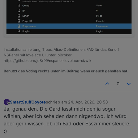
Installationsanleitung, Tipps, Alias-Definitionen, FAQ für das Sonoff
NSPanel mit lovelace UI unter ioBroker
https://github.com/joBr99/nspanel-lovelace-ui/wiki
Benutzt das Voting rechts unten im Beitrag wenn er euch geholfen hat.
0
SmartStuffCoyote
schrieb am
24. Apr. 2026, 20:58
zuletzt editiert von
Offline
Ja, genau den. Die Card lässt mich den ja sogar
wählen, aber ich sehe den dann nirgendwo. Ich würd
aber gern wissen, ob ich Bad oder Esszimmer steuere.
:)