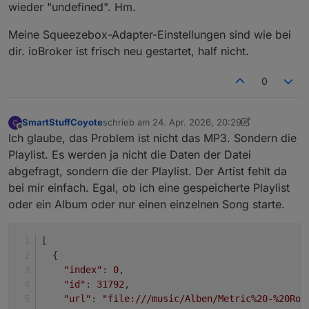
Oder im Script etwas angepasst?
wieder "undefined". Hm.
Oder mal den ioBroker durchstarten? Evtl. ein
Meine Squeezebox-Adapter-Einstellungen sind wie bei
Ghostscript am Laufen?
dir. ioBroker ist frisch neu gestartet, half nicht.
Ich könnte das nicht reproduzieren... Läuft bei mir
0
stabil ohne flackern
SmartStuffCoyote
schrieb am
24. Apr. 2026, 20:29
zuletzt editiert von SmartStuffCoyote
Offline
Ich glaube, das Problem ist nicht das MP3. Sondern die
Playlist. Es werden ja nicht die Daten der Datei
abgefragt, sondern die der Playlist. Der Artist fehlt da
bei mir einfach. Egal, ob ich eine gespeicherte Playlist
oder ein Album oder nur einen einzelnen Song starte.
[
  {
"index"
: 
0
,
"id"
: 
31792
,
"url"
: 
"file:///music/Alben/Metric%20-%20Rom