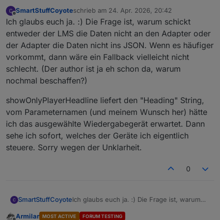
SmartStuffCoyote
schrieb am
24. Apr. 2026, 20:42
zuletzt editiert von
Offline
Ich glaubs euch ja. :) Die Frage ist, warum schickt
entweder der LMS die Daten nicht an den Adapter oder
der Adapter die Daten nicht ins JSON. Wenn es häufiger
vorkommt, dann wäre ein Fallback vielleicht nicht
schlecht. (Der author ist ja eh schon da, warum
nochmal beschaffen?)
showOnlyPlayerHeadline liefert den "Heading" String,
vom Parameternamen (und meinem Wunsch her) hätte
ich das ausgewählte Wiedergabegerät erwartet. Dann
sehe ich sofort, welches der Geräte ich eigentlich
steuere. Sorry wegen der Unklarheit.
0
Ich glaubs euch ja. :) Die Frage ist, warum
SmartStuffCoyote
schickt entweder der LMS die Daten nicht an
Armilar
MOST ACTIVE
FORUM TESTING
den Adapter oder der Adapter die Daten
showOnlyPlayerHeadline liefert den