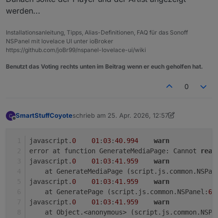
werden...
Installationsanleitung, Tipps, Alias-Definitionen, FAQ für das Sonoff
NSPanel mit lovelace UI unter ioBroker
https://github.com/joBr99/nspanel-lovelace-ui/wiki
Benutzt das Voting rechts unten im Beitrag wenn er euch geholfen hat.
0
SmartStuffCoyote
schrieb am
25. Apr. 2026, 12:57
zuletzt editiert von SmartStuffCoyote
Offline
javascript.
0
01
:
03
:
40.994
warn
error at function GenerateMediaPage: Cannot 
read
javascript.
0
01
:
03
:
41.959
warn
    at GenerateMediaPage (script.js.common.NSPan
javascript.
0
01
:
03
:
41.959
warn
    at GeneratePage (script.js.common.NSPanel:
60
javascript.
0
01
:
03
:
41.959
warn
    at Object.<anonymous> (script.js.common.NSPa