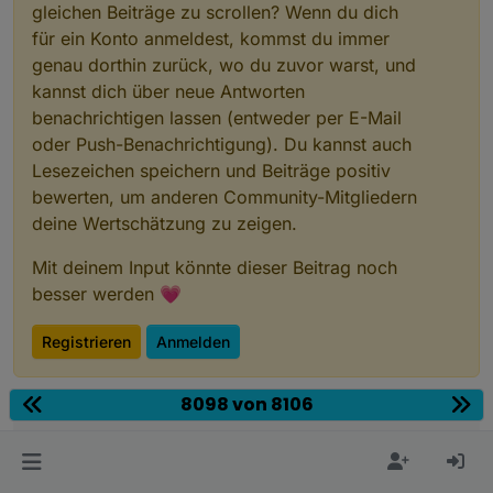
gleichen Beiträge zu scrollen? Wenn du dich
                }

für ein Konto anmeldest, kommst du immer
                author = 
getState
(id + 
'.ARTIST'
).
va
if
 (author.
length
 > 
37
) {

genau dorthin zurück, wo du zuvor warst, und
                    author = author.
slice
(
0
, 
37
) + 
'
kannst dich über neue Antworten
                }

benachrichtigen lassen (entweder per E-Mail
if
 (
getState
(id + 
'.ARTIST'
).
val
.
len
oder Push-Benachrichtigung). Du kannst auch
                    author = 
findLocale
(
'media'
, 
'no
Lesezeichen speichern und Beiträge positiv
                }

bewerten, um anderen Community-Mitgliedern
            }

deine Wertschätzung zu zeigen.
//Sonos
Mit deinem Input könnte dieser Beitrag noch
if
 (v2Adapter == 
'sonos'
) {

besser werden 💗
                media_icon = 
Icons
.
GetIcon
(
'alpha-s-
if
 (page.
items
[
0
].
playerMediaIcon
 !=
if
 (page.
items
[
0
].
playerMediaIco
Registrieren
Anmelden
                        media_icon = page.
items
[
0
].
p
                    } 
else
 {

8098 von 8106
                        media_icon = 
Icons
.
GetIcon
(p
                    }

                }

                name = 
getState
(id + 
'.CONTEXT_DESCR