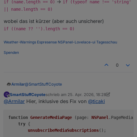
->
if (name.length == 0)
if (typeof name !== 'string'
                        if (author == 
|| name.length == 0)
klappt bei mir.
                            author = g
                        } 

wobei das ist kürzer (aber auch unsicherer)
if ((name ?? '').length == 0)
Weather-Warnings
Espresense
NSPanel-Lovelace-ui
Tagesschau
Spenden
0
@
SmartStuffCoyote
Armilar
SmartStuffCoyote
schrieb am
25. Apr. 2026, 18:28
Wenn es jetzt funktioniert, dann bitte mal hier die
zuletzt editiert von SmartStuffCoyote
Offline
@
Armilar
Hier, inklusive des Fix von
@
ticaki
komplette GenerateMediaPage reinwerfen. Dann kann
ich mir das zusammensuchen sparen.
function
GenerateMediaPage
 (
page
: 
NSPanel
.
PageMedia
)
try
 {

unsubscribeMediaSubscriptions
();
