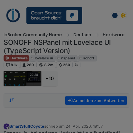
Weiter zum Inhalt
ioBroker Community Home
Deutsch
Hardware
SONOFF NSPanel mit Lovelace UI
(TypeScript Version)
Hardware
lovelace ui
nspanel
sonoff
8.1k
280
8.2m
260
+10
Anmelden zum Antworten
SmartStuffCoyote
schrieb am
24. Apr. 2026, 19:57
zuletzt editiert von
Offline