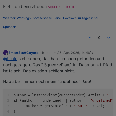
EDIT: du benutzt doch
squeezeboxrpc
Weather-Warnings
Espresense
NSPanel-Lovelace-ui
Tagesschau
Spenden
0
SmartStuffCoyote
schrieb am
25. Apr. 2026, 14:46
zuletzt editiert von SmartStuffCoyote
Offline
@
ticaki
siehe oben, das hab ich noch gefunden und
nachgetragen. Das ".SqueezePlay." im Datenpunkt-Pfad
ist falsch. Das existiert schlicht nicht.
Hab aber immer noch mein "undefined".
heul
author = lmstracklist[currentIndex].Artist + 
'|'
 
if
 (author == undefined || author == 
"undefined"
)
      author = getState(
id
 + 
'.ARTIST'
).val;
}