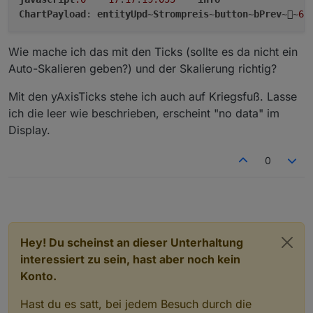
ChartPayload
: 
entityUpd
~
Strompreis
~
button
~
bPrev
~~
65
if
 (page.
items
[
0
].
playerMediaIco
                        media_icon = page.
items
[
0
].
p
                    } 
else
 {

Wie mache ich das mit den Ticks (sollte es da nicht ein
                        media_icon = 
Icons
.
GetIcon
(p
Auto-Skalieren geben?) und der Skalierung richtig?
                    }

                }

Mit den yAxisTicks stehe ich auch auf Kriegsfuß. Lasse
                name = 
getState
(id + 
'.CONTEXT_DESCR
ich die leer wie beschrieben, erscheint "no data" im
let
 nameLength = name.
length
;

Display.
if
 (name.
substring
(
0
, 
17
) == 
'Playli
                    name = name.
slice
(
18
, 
34
) + 
'...
0
                } 
else
if
 (name.
substring
(
0
, 
9
) == 
'
                    name = name.
slice
(
10
, 
26
) + 
'...
                } 
else
if
 (name.
substring
(
0
, 
6
) == 
'
                    name = name.
slice
(
7
, 
23
) + 
'...'
;
                } 
else
if
 (name.
substring
(
0
, 
6
) == 
'
                    name = name.
slice
(
7
, 
23
) + 
'...'
;
Hey! Du scheinst an dieser Unterhaltung
                } 
else
if
 (name.
substring
(
0
, 
7
) == 
'
interessiert zu sein, hast aber noch kein
                    name = name.
slice
(
8
, 
24
) + 
'...'
;
Konto.
                }

if
 (nameLength == 
0
) {

Hast du es satt, bei jedem Besuch durch die
                    name = 
'Spotify-Premium'
;
