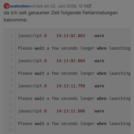
if
 (page.
items
[
0
].
alwaysOnDisplay
 != 
und
australien
schrieb am
22. Juni 2026, 12:16
A
zuletzt editiert von australien
Offline
if
 (page.
items
[
0
].
alwaysOnDisplay
) {

da ich seit geraumer Zeit folgende Fehlermelungen
                    pageCounter = 
1
;

bekomme:
if
 (alwaysOn == 
false
) {

                        alwaysOn = 
true
;

SendToPanel
({
payload
: 
'timeo
javascript.
0
14
:
13
:
02
.
803
warn
subscribeMediaSubscriptions
(
if
 (v2Adapter == 
'sonos'
) {

Please 
wait
 a few seconds longer 
when
 launching 
subscribeMediaSubscripti
                        } 
else
if
 (v2Adapter == 
'spo
javascript.
0
14
:
13
:
02
.
804
warn
setState
(vInstance + 
'ge
setState
(vInstance + 
'ge
Please 
wait
 a few seconds longer 
when
 launching 
setState
(vInstance + 
'ge
                        }

javascript.
0
14
:
13
:
11.799
warn
                    }

                }

Please 
wait
 a few seconds longer 
when
 launching 
            }

        } 
else
if
 (page.
type
 == 
'cardMedia'
 && pageC
javascript.
0
14
:
13
:
11.800
warn
            alwaysOn = 
true
;

subscribeMediaSubscriptions
(page.
items
[
0
Please 
wait
 a few seconds longer 
when
 launching 
if
 (v2Adapter == 
'sonos'
) {
