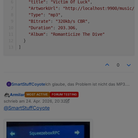
"title"
: 
"Victim Of Luck"
,
"ArtworkUrl"
: 
"http://localhost:9900/music/9
"Type"
: 
"mp3"
,
"Bitrate"
: 
"320kb/s CBR"
,
"Duration"
: 
203.306
,
"Album"
: 
"Romanticize The Dive"
  }
]
0
Ich glaube, das Problem ist nicht das MP3.
SmartStuffCoyote
Sondern die Playlist. Es werden ja nicht die
Armilar
MOST ACTIVE
FORUM TESTING
Daten der Datei abgefragt, sondern die der
[

Offline
schrieb am
24. Apr. 2026, 20:32
Playlist. Der Artist fehlt da bei mir einfach.
  {

zuletzt editiert von Armilar
@
SmartStuffCoyote
Egal, ob ich eine gespeicherte Playlist oder
    "index": 0,

ein Album oder nur einen einzelnen Song
    "id": 31792,

starte.
    "url": "file:///music/Alben/Metri
    "title": "Victim Of Luck",

    "ArtworkUrl": "http://localhost:99
    "Type": "mp3",
