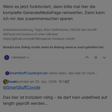
if (author == undefined || author == "
Das kann aber auch nicht klappen, author
Wenn es jetzt funktioniert, dann bitte mal hier die
      author = getState(id + '.ARTIST'
wird ja zugewiesen und kann nnicht
komplette GenerateMediaPage reinwerfen. Dann kann
undefined sein.
                      author = lmstrac
ich mir das zusammensuchen sparen.
                        if (author == 
klappt bei mir.
                            author = g
                        } 

Installationsanleitung, Tipps, Alias-Definitionen, FAQ für das Sonoff
NSPanel mit lovelace UI unter ioBroker
https://github.com/joBr99/nspanel-lovelace-ui/wiki
Benutzt das Voting rechts unten im Beitrag wenn er euch geholfen hat.
1 Antwort
0
@
ticaki
siehe oben, das hab ich noch
SmartStuffCoyote
gefunden und nachgetragen. Das
ticaki
schrieb am
25. Apr. 2026, 18:14
T
".SqueezePlay." im Datenpunkt-Pfad ist
Hab aber immer noch mein "undefined".
zuletzt editiert von ticaki
Offline
@
SmartStuffCoyote
falsch. Das existiert schlicht nicht.
heul
author = lmstracklist[currentIndex].Ar
Das hier ist trotzdem nötig - da darf kein undefined auf
if (author == undefined || author == "
Das kann aber auch nicht klappen, author
      author = getState(id + '.ARTIST'
length geprüft werden...
wird ja zugewiesen und kann nnicht
undefined sein.
                      author = lmstrac