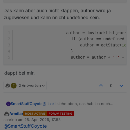
Das kann aber auch nicht klappen, author wird ja
zugewiesen und kann nnicht undefined sein.
                      author = lmstracklist[curre
if
 (author == undefined |
                            author = getState(
id
 
                        } 
                        author = author + 
'|'
 + l
klappt bei mir.
T
2 Antworten
0
@
ticaki
siehe oben, das hab ich noch
SmartStuffCoyote
gefunden und nachgetragen. Das
Armilar
MOST ACTIVE
FORUM TESTING
".SqueezePlay." im Datenpunkt-Pfad ist
Hab aber immer noch mein "undefined".
Offline
schrieb am
25. Apr. 2026, 17:53
falsch. Das existiert schlicht nicht.
heul
zuletzt editiert von
@
SmartStuffCoyote
author = lmstracklist[currentIndex].Ar