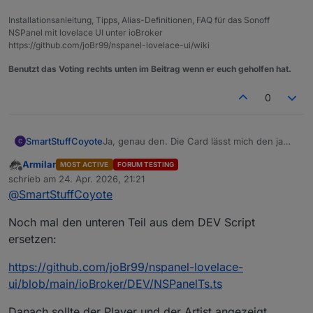
Installationsanleitung, Tipps, Alias-Definitionen, FAQ für das Sonoff
NSPanel mit lovelace UI unter ioBroker
https://github.com/joBr99/nspanel-lovelace-ui/wiki
Benutzt das Voting rechts unten im Beitrag wenn er euch geholfen hat.
0
SmartStuffCoyote
Ja, genau den. Die Card lässt mich den ja
sogar wählen, aber ich sehe den dann
Armilar
MOST ACTIVE
FORUM TESTING
nirgendwo. Ich würd aber gern wissen, ob
Offline
schrieb am
24. Apr. 2026, 21:21
ich Bad oder Esszimmer steuere. :)
zuletzt editiert von
@
SmartStuffCoyote
Noch mal den unteren Teil aus dem DEV Script
ersetzen:
https://github.com/joBr99/nspanel-lovelace-
ui/blob/main/ioBroker/DEV/NSPanelTs.ts
Danach sollte der Player und der Artist angezeigt