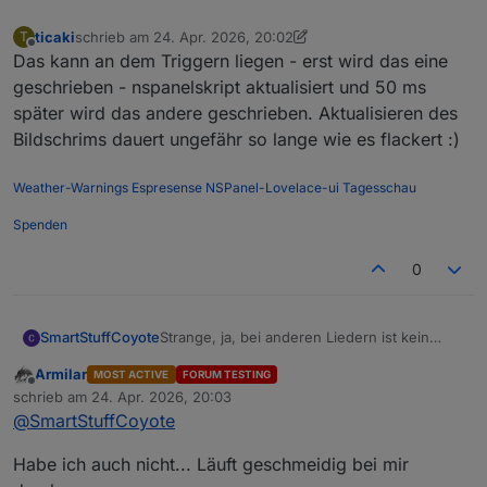
ticaki
schrieb am
24. Apr. 2026, 20:02
T
zuletzt editiert von ticaki
Offline
Das kann an dem Triggern liegen - erst wird das eine
geschrieben - nspanelskript aktualisiert und 50 ms
später wird das andere geschrieben. Aktualisieren des
Bildschrims dauert ungefähr so lange wie es flackert :)
Weather-Warnings
Espresense
NSPanel-Lovelace-ui
Tagesschau
Spenden
0
Strange, ja, bei anderen Liedern ist kein
SmartStuffCoyote
"undefined".
Armilar
MOST ACTIVE
FORUM TESTING
Natürlich sind die Daten im ID3-Tag, wo
Offline
schrieb am
24. Apr. 2026, 20:03
sollte der LMS die Informationen sonst her
zuletzt editiert von
@
SmartStuffCoyote
haben...
Aber gut, irgendwas passt da auf meiner
Seite nicht, was auch immer das sein mag.
Habe ich auch nicht... Läuft geschmeidig bei mir
Aber diese kurze Unterbrechung, wo nur
der Titelname kommt, die ist weiterhin da: