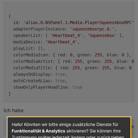
{

id:
'alias.0.NSPanel.1.Media.PlayerSqueezeboxRPC'
,

adapterPlayerInstance:
'squeezeboxrpc.0.'
,

speakerList:
 [ 
'Heartbeat_4'
, 
'Squeezebox'
 ],

mediaDevice:
'Heartbeat_4'
,

playList:
 [],

colorMediaIcon:
 { 
red:
0
, 
green:
255
, 
blue:
0
 },

colorMediaArtist:
 { 
red:
255
, 
green:
255
, 
blue:
0
 }
colorMediaTitle:
 { 
red:
255
, 
green:
255
, 
blue:
0
 },
alwaysOnDisplay:
true
,

autoCreateALias:
true
,

showOnlyPlayerHeadline:
true
Ich habe
Hallo! Könnten wir bitte einige zusätzliche Dienste für
name
 = getState(page.items[
0
].adapterPlayerInstance 
Funktionalität & Analytics
aktivieren? Sie können Ihre
Zustimmung später jederzeit ändern oder zurückziehen.