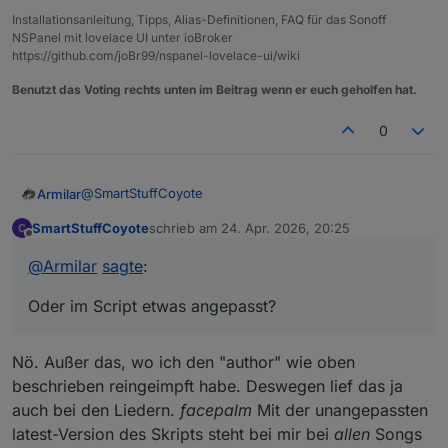
Installationsanleitung, Tipps, Alias-Definitionen, FAQ für das Sonoff
NSPanel mit lovelace UI unter ioBroker
https://github.com/joBr99/nspanel-lovelace-ui/wiki
Benutzt das Voting rechts unten im Beitrag wenn er euch geholfen hat.
0
@
SmartStuffCoyote
Armilar
SmartStuffCoyote
schrieb am
24. Apr. 2026, 20:25
Habe ich auch nicht... Läuft geschmeidig bei mir
zuletzt editiert von
Offline
durch...
@
Armilar
sagte
:
Vielleicht hier etwas geändert? Bei mir Original
Oder im Script etwas angepasst?
Nö. Außer das, wo ich den "author" wie oben
beschrieben reingeimpft habe. Deswegen lief das ja
auch bei den Liedern.
facepalm
Mit der unangepassten
latest-Version des Skripts steht bei mir bei
allen
Songs