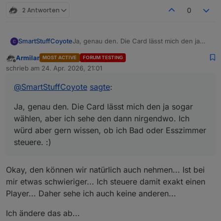
2 Antworten
0
SmartStuffCoyote
Ja, genau den. Die Card lässt mich den ja
sogar wählen, aber ich sehe den dann
Armilar
MOST ACTIVE
FORUM TESTING
nirgendwo. Ich würd aber gern wissen, ob
Offline
schrieb am
24. Apr. 2026, 21:01
ich Bad oder Esszimmer steuere. :)
zuletzt editiert von
@
SmartStuffCoyote
sagte
:
Ja, genau den. Die Card lässt mich den ja sogar
wählen, aber ich sehe den dann nirgendwo. Ich
würd aber gern wissen, ob ich Bad oder Esszimmer
steuere. :)
Okay, den können wir natürlich auch nehmen... Ist bei
mir etwas schwieriger... Ich steuere damit exakt einen
Player... Daher sehe ich auch keine anderen...
Ich ändere das ab...