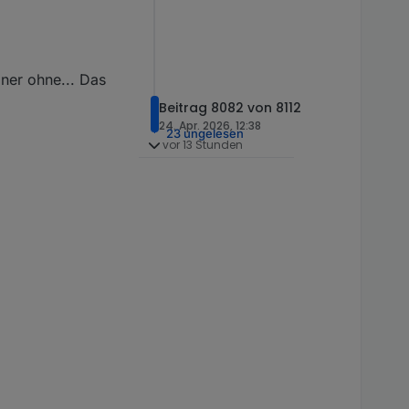
iner ohne... Das
Beitrag 8082 von 8112
24. Apr. 2026, 12:38
23 ungelesen
vor 13 Stunden