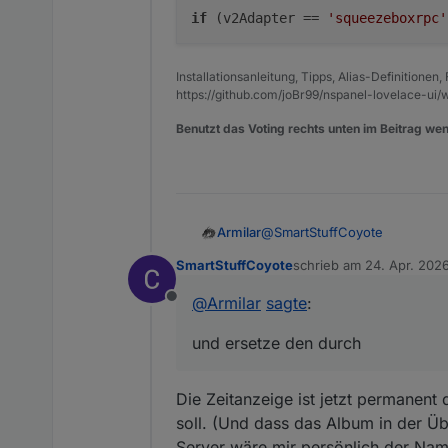
if
(v2Adapter ==
'squeezeboxrpc'
Installationsanleitung, Tipps, Alias-Definitionen
https://github.com/joBr99/nspanel-lovelace-ui/w
Benutzt das Voting rechts unten im Beitrag wen
@
SmartStuffCoyote
Armilar
SmartStuffCoyote
schrieb am
24. Apr. 2026
Suche mal für einen Test nach
zuletzt editiert von Smar
@
Armilar
sagte
:
Offline
und ersetze den durch
und ersetze den durch
Die Zeitanzeige ist jetzt permanent 
soll. (Und dass das Album in der Üb
Server wäre mir persönlich der Name