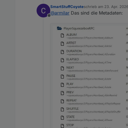
SmartStuffCoyote
schrieb am
23. Apr. 202
zuletzt editiert von Smar
@
armilar
Das sind die Metadaten:
Offline