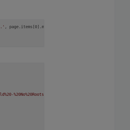
.'
, page.items[0].mediaDevice, 
'.Playlist'
].
join
(
''
)).va
ld%20-%20No%20Roots.mp3'
,
