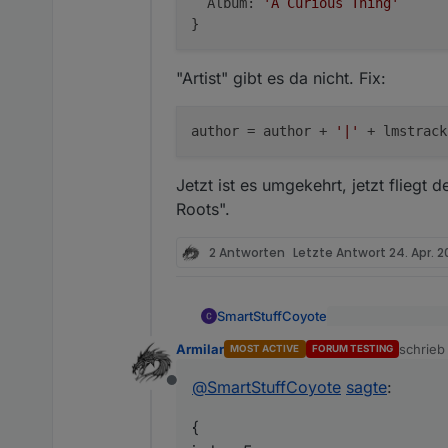
Album:
'A Curious Thing'
"Artist" gibt es da nicht. Fix:
author
 = author + 
'|'
 + lmstrack
Jetzt ist es umgekehrt, jetzt flieg
Roots".
2 Antworten
Letzte Antwort
24. Apr. 2
SmartStuffCoyote
@
Armilar
sagte
:
Armilar
schrie
MOST ACTIVE
FORUM TESTING
zuletzt 
Die Zeitanzeige ist
und ersetze den
@
SmartStuffCoyote
sagte
:
soll. (Und dass das
Offline
Server wäre mir pe
Nachtrag:
{
let lmstracklis