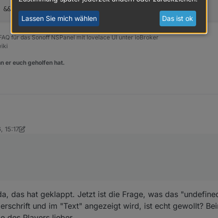
&& author.length > 0) {
Lassen Sie mich wählen
Das ist ok
, FAQ für das Sonoff NSPanel mit lovelace UI unter ioBroker
iki
n er euch geholfen hat.
, 15:17
:
tStuffCoyote
da, das hat geklappt. Jetzt ist die Frage, was das "undefin
erschrift und im "Text" angezeigt wird, ist echt gewollt? B
 des Players lieber.