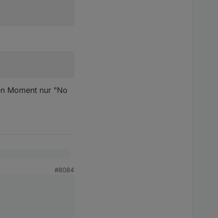
inen Moment nur "No
#8084
efined|A Curious Thing"
? Beim Lyrion Media
ance, 'Players.', page.items[0].mediaDevice, '.Playlist']