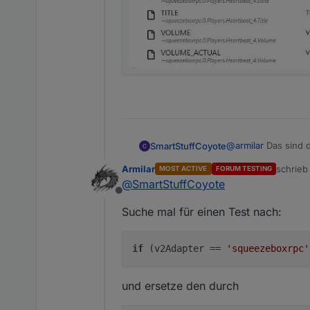
@
armilar
Das sind d
SmartStuffCoyote
Armilar
schrie
MOST ACTIVE
FORUM TESTING
zuletzt 
@
SmartStuffCoyote
Offline
Suche mal für einen Test nach:
if
(v2Adapter ==
'squeezeboxrpc'
und ersetze den durch