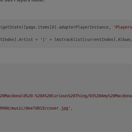
(getState([page.items[0].adapterPlayerInstance, 
'Players
tIndex].Artist + 
'|'
 + lmstracklist[currentIndex].Album;
20Macdonald%20-%20A%20Curious%20Thing/03%20Amy%20Macdona
9900/music/0ee7d819/cover.jpg'
,
