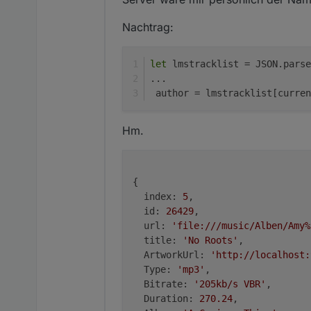
Nachtrag:
let
 lmstracklist = JSON.parse
...
 author = lmstracklist[curren
Hm.
{

index:
5
,

id:
26429
,

url:
'file:///music/Alben/Amy%
title:
'No Roots'
,

ArtworkUrl:
'http://localhost:
Type:
'mp3'
,

Bitrate:
'205kb/s VBR'
,

Duration:
270.24
,
