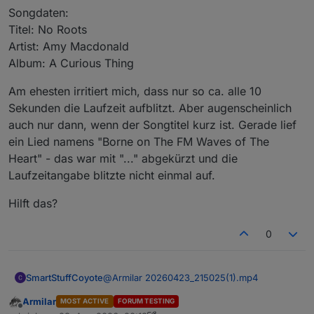
Songdaten:
in der function generateMediaPage passiert folgendes.
Titel: No Roots
Im oberen Teil wird der Datenpunkt .ALBUM
Artist: Amy Macdonald
zugewiesen
Album: A Curious Thing
Am ehesten irritiert mich, dass nur so ca. alle 10
Ist die Länge 0, dann zeige den Player wie in der
Sekunden die Laufzeit aufblitzt. Aber augenscheinlich
Variable definiert an. Wenn nicht, dann läuft ein Song
auch nur dann, wenn der Songtitel kurz ist. Gerade lief
und die Titelzeile zeigt diesen (auf 16 Zeichen
                if (name.length == 0) {

ein Lied namens "Borne on The FM Waves of The
begrenzt) ebenfalls an.
                    name = page.heading;

Sollte da ein anderes merkwürdiges Verhalten sein,
                } else if (name.length > 16) {
Heart" - das war mit "..." abgekürzt und die
dann müssten wir uns das im Detail ansehen. Dazu
                    name = name.slice(0, 16) +
Laufzeitangabe blitzte nicht einmal auf.
wäre dann mindestens mal ein Bild oder Video
VG
hilfreich.
Hilft das?
Kurze Ergänzung: Was in den Datenpunkten ALBUM,
TITEL, ARTIST steht, dass hat mit dem Skript nichts zu
tun. Der DLNA-Server nimmt die Informationen aus den
0
MP3-Infos und reicht sie entsprechend weiter. Jedoch
sieht das zumindest in den Datenpunkten zu diesem
Song richtig aus.
@
Armilar
20260423_215025(1).mp4
SmartStuffCoyote
Armilar
MOST ACTIVE
FORUM TESTING
Songdaten:
Offline