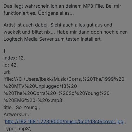
Das liegt wahrscheinlich an deinem MP3-File. Bei mir
funktioniert es. Übrigens alles...
Artist ist auch dabei. Sieht auch alles gut aus und
wackelt und blitzt nix... Habe mir dann doch noch einen
Logitech Media Server zum testen installiert.
{
index: 12,
id: 42,
url:
'file:///C:/Users/jbakk/Music/Corrs,%20The/1999%20-
%20MTV%20Unplugged/13%20-
%20The%20Corrs%20-%20So%20Young%20-
%20EMG%20-%20x.mp3',
title: 'So Young',
ArtworkUrl:
'
http://192.168.1.223:9000/music/5c0fd3c0/cover.jpg
',
Type: 'mp3',