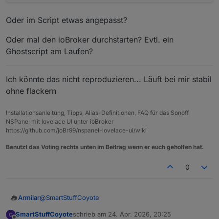
Oder im Script etwas angepasst?
Oder mal den ioBroker durchstarten? Evtl. ein
Ghostscript am Laufen?
Ich könnte das nicht reproduzieren... Läuft bei mir stabil
ohne flackern
Installationsanleitung, Tipps, Alias-Definitionen, FAQ für das Sonoff
NSPanel mit lovelace UI unter ioBroker
https://github.com/joBr99/nspanel-lovelace-ui/wiki
Benutzt das Voting rechts unten im Beitrag wenn er euch geholfen hat.
0
@
SmartStuffCoyote
Armilar
SmartStuffCoyote
schrieb am
24. Apr. 2026, 20:25
Habe ich auch nicht... Läuft geschmeidig bei mir
zuletzt editiert von