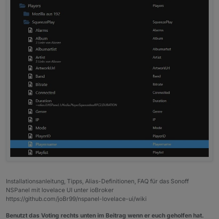
Installationsanleitung, Tipps, Alias-Definitionen, FAQ für das Sonoff
NSPanel mit lovelace UI unter ioBroker
https://github.com/joBr99/nspanel-lovelace-ui/wiki
Benutzt das Voting rechts unten im Beitrag wenn er euch geholfen hat.