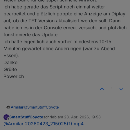
Ich habe gerade das Script noch einmal weiter
bearbeitet und plötzlich poppte eine Anzeige am Diplay
auf, ob die TFT Version aktualisiert werden soll. Dann
habe ich es in der Console erneut versucht und plötzlich
funktionierte das Update.
Ich hatte eigentlich auch vorher mindestens 10-15
Minuten gewartet ohne Änderungen (war zu Abend
Essen).
Danke
Grüße
Powerich
1
@
SmartStuffCoyote
Armilar
SmartStuffCoyote
schrieb am
23. Apr. 2026, 19:58
Der Rest lässt sich steuern? Ist das nur das Thema mit
zuletzt editiert von
Offline
@
Armilar
20260423_215025(1).mp4
der Überschrift?
Ich sags mal so: "Works as Designed"