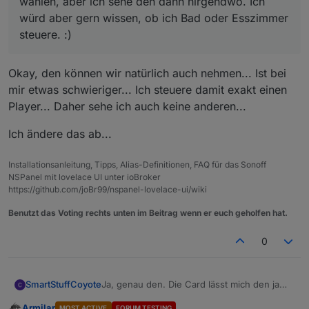
wählen, aber ich sehe den dann nirgendwo. Ich
würd aber gern wissen, ob ich Bad oder Esszimmer
steuere. :)
Okay, den können wir natürlich auch nehmen... Ist bei
mir etwas schwieriger... Ich steuere damit exakt einen
Player... Daher sehe ich auch keine anderen...
Ich ändere das ab...
Installationsanleitung, Tipps, Alias-Definitionen, FAQ für das Sonoff
NSPanel mit lovelace UI unter ioBroker
https://github.com/joBr99/nspanel-lovelace-ui/wiki
Benutzt das Voting rechts unten im Beitrag wenn er euch geholfen hat.
0
SmartStuffCoyote
Ja, genau den. Die Card lässt mich den ja
sogar wählen, aber ich sehe den dann
Armilar
MOST ACTIVE
FORUM TESTING