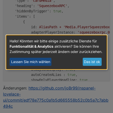
'type':
'cardMedia'
,

'heading':
'SqueezeboxRPC'
,

'hiddenByTrigger':
true
,

'items':
 [

        { 

id:
AliasPath
+
'Media.PlayerSqueezeboxR
adapterPlayerInstance:
'squeezeboxrpc.0.
speakerList:
 [
'SqueezePlay'
],

Hallo! Könnten wir bitte einige zusätzliche Dienste für
mediaDevice:
'SqueezePlay'
,

Funktionalität & Analytics
aktivieren? Sie können Ihre
playList:
 [
'Playlist'
],

Zustimmung später jederzeit ändern oder zurückziehen.
colorMediaIcon:
Green
,

colorMediaArtist:
Yellow
,

Lassen Sie mich wählen
Das ist ok
colorMediaTitle:
Yellow
,

alwaysOnDisplay:
true
,

autoCreateALias :
true
,

showOnlyPlayerHeadline:
true
        }

Änderungen:
https://github.com/joBr99/nspanel-
    ]

lovelace-
}
;
ui/commit/edf78e775c0a1b5d665558b52c0b5a7c7abb
494c