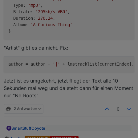
Type:
'mp3'
,

Bitrate:
'205kb/s VBR'
,

Duration:
270.24
,

Album:
'A Curious Thing'
"Artist" gibt es da nicht. Fix:
author
 = author + 
'|'
 + lmstracklist[currentIndex].A
Jetzt ist es umgekehrt, jetzt fliegt der Text alle 10
Sekunden mal weg und da steht dann für einen Moment
nur "No Roots".
2 Antworten
0
SmartStuffCoyote
@
Armilar
sagte
: