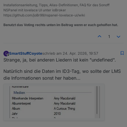
Installationsanleitung, Tipps, Alias-Definitionen, FAQ für das Sonoff
NSPanel mit lovelace UI unter ioBroker
https://github.com/joBr99/nspanel-lovelace-ui/wiki
Benutzt das Voting rechts unten im Beitrag wenn er euch geholfen hat.
1
SmartStuffCoyote
schrieb am
24. Apr. 2026, 19:57
zuletzt editiert von
Offline
Strange, ja, bei anderen Liedern ist kein "undefined".
Natürlich sind die Daten im ID3-Tag, wo sollte der LMS
die Informationen sonst her haben...