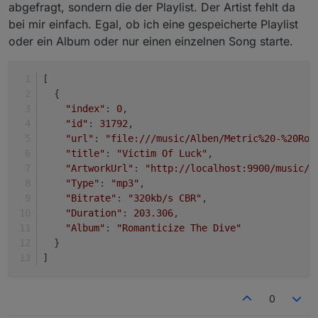
abgefragt, sondern die der Playlist. Der Artist fehlt da
bei mir einfach. Egal, ob ich eine gespeicherte Playlist
oder ein Album oder nur einen einzelnen Song starte.
[
  {
"index"
: 
0
,
"id"
: 
31792
,
"url"
: 
"file:///music/Alben/Metric%20-%20Rom
"title"
: 
"Victim Of Luck"
,
"ArtworkUrl"
: 
"http://localhost:9900/music/9
"Type"
: 
"mp3"
,
"Bitrate"
: 
"320kb/s CBR"
,
"Duration"
: 
203.306
,
"Album"
: 
"Romanticize The Dive"
  }
]
0