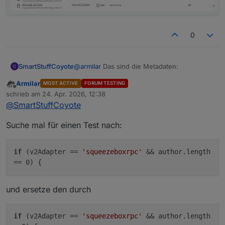
0
@
armilar
Das sind die Metadaten:
SmartStuffCoyote
Armilar
MOST ACTIVE
FORUM TESTING
Offline
schrieb am
24. Apr. 2026, 12:38
zuletzt editiert von
@
SmartStuffCoyote
Suche mal für einen Test nach:
if
(v2Adapter ==
'squeezeboxrpc'
&& author.length
== 0) {
und ersetze den durch
if
(v2Adapter ==
'squeezeboxrpc'
&& author.length