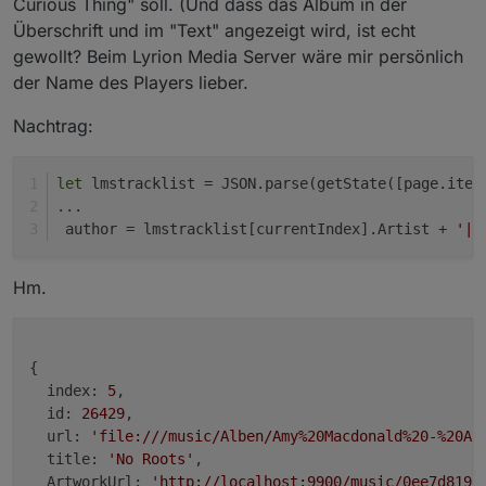
Curious Thing" soll. (Und dass das Album in der
Überschrift und im "Text" angezeigt wird, ist echt
gewollt? Beim Lyrion Media Server wäre mir persönlich
der Name des Players lieber.
Nachtrag:
let
 lmstracklist = JSON.parse(getState([page.item
...
 author = lmstracklist[currentIndex].Artist + 
'|'
Hm.
{

index:
5
,

id:
26429
,

url:
'file:///music/Alben/Amy%20Macdonald%20-%20A%
title:
'No Roots'
,

ArtworkUrl:
'http://localhost:9900/music/0ee7d819/