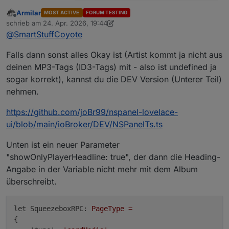
@
Armilar
sagte
:
Armilar
MOST ACTIVE
FORUM TESTING
Offline
Die Zeitanzeige ist jetzt permanent da, das
und ersetze den durch
schrieb am
24. Apr. 2026, 19:44
zuletzt editiert von Armilar
hat geklappt. Jetzt ist die Frage, was das
@
SmartStuffCoyote
"undefined|A Curious Thing" soll. (Und dass
Nachtrag:
das Album in der Überschrift und im "Text"
Falls dann sonst alles Okay ist (Artist kommt ja nicht aus
angezeigt wird, ist echt gewollt? Beim Lyrion
let lmstracklist = JSON.parse(getStat
deinen MP3-Tags (ID3-Tags) mit - also ist undefined ja
Media Server wäre mir persönlich der Name
...

sogar korrekt), kannst du die DEV Version (Unterer Teil)
Hm.
des Players lieber.
nehmen.
{

https://github.com/joBr99/nspanel-lovelace-
"Artist" gibt es da nicht. Fix:
  index: 5,

ui/blob/main/ioBroker/DEV/NSPanelTs.ts
  id: 26429,

  url: 'file:///music/Alben/Amy%20Mac
Unten ist ein neuer Parameter
  title: 'No Roots',

Jetzt ist es umgekehrt, jetzt fliegt der Text
"showOnlyPlayerHeadline: true", der dann die Heading-
  ArtworkUrl: 'http://localhost:9900/m
alle 10 Sekunden mal weg und da steht dann
  Type: 'mp3',

Angabe in der Variable nicht mehr mit dem Album
für einen Moment nur "No Roots".
  Bitrate: '205kb/s VBR',

überschreibt.
  Duration: 270.24,

  Album: 'A Curious Thing'

let SqueezeboxRPC:
PageType
=
{
