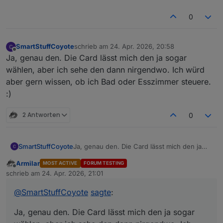
0
SmartStuffCoyote
schrieb am
24. Apr. 2026, 20:58
zuletzt editiert von
Offline
Ja, genau den. Die Card lässt mich den ja sogar
wählen, aber ich sehe den dann nirgendwo. Ich würd
aber gern wissen, ob ich Bad oder Esszimmer steuere.
:)
2 Antworten
0
SmartStuffCoyote
Ja, genau den. Die Card lässt mich den ja
sogar wählen, aber ich sehe den dann
Armilar
MOST ACTIVE
FORUM TESTING
nirgendwo. Ich würd aber gern wissen, ob
Offline
schrieb am
24. Apr. 2026, 21:01
ich Bad oder Esszimmer steuere. :)
zuletzt editiert von
@
SmartStuffCoyote
sagte
:
Ja, genau den. Die Card lässt mich den ja sogar