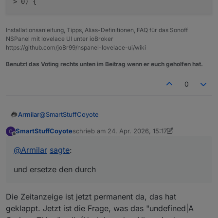
> 0) {
Installationsanleitung, Tipps, Alias-Definitionen, FAQ für das Sonoff
NSPanel mit lovelace UI unter ioBroker
https://github.com/joBr99/nspanel-lovelace-ui/wiki
Benutzt das Voting rechts unten im Beitrag wenn er euch geholfen hat.
0
@
SmartStuffCoyote
Armilar
SmartStuffCoyote
schrieb am
24. Apr. 2026, 15:17
Suche mal für einen Test nach:
zuletzt editiert von SmartStuffCoyote
Offline
@
Armilar
sagte
:
und ersetze den durch
und ersetze den durch
Die Zeitanzeige ist jetzt permanent da, das hat
geklappt. Jetzt ist die Frage, was das "undefined|A