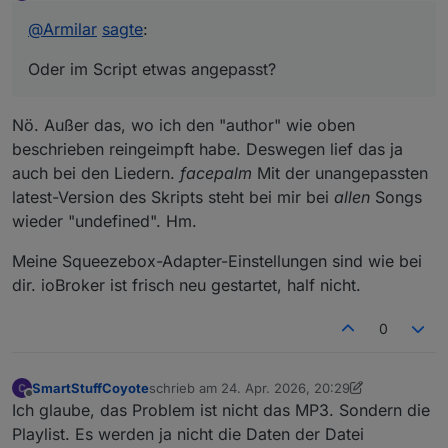
Offline
durch...
@
Armilar
sagte
:
Vielleicht hier etwas geändert? Bei mir Original
Oder im Script etwas angepasst?
Nö. Außer das, wo ich den "author" wie oben
beschrieben reingeimpft habe. Deswegen lief das ja
auch bei den Liedern.
facepalm
Mit der unangepassten
latest-Version des Skripts steht bei mir bei
allen
Songs
Oder im Script etwas angepasst?
wieder "undefined". Hm.
Oder mal den ioBroker durchstarten? Evtl. ein
Meine Squeezebox-Adapter-Einstellungen sind wie bei
Ghostscript am Laufen?
dir. ioBroker ist frisch neu gestartet, half nicht.
Ich könnte das nicht reproduzieren... Läuft bei mir
0
stabil ohne flackern
SmartStuffCoyote
schrieb am
24. Apr. 2026, 20:29
zuletzt editiert von SmartStuffCoyote
Offline
Ich glaube, das Problem ist nicht das MP3. Sondern die
Playlist. Es werden ja nicht die Daten der Datei