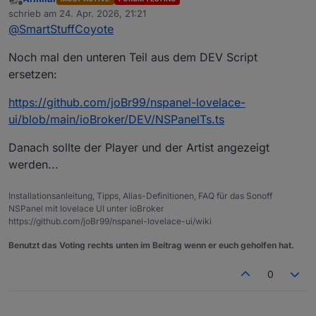
nirgendwo. Ich würd aber gern wissen, ob
Offline
schrieb am
24. Apr. 2026, 21:21
ich Bad oder Esszimmer steuere. :)
zuletzt editiert von
@
SmartStuffCoyote
Noch mal den unteren Teil aus dem DEV Script
ersetzen:
https://github.com/joBr99/nspanel-lovelace-
ui/blob/main/ioBroker/DEV/NSPanelTs.ts
Danach sollte der Player und der Artist angezeigt
werden...
Installationsanleitung, Tipps, Alias-Definitionen, FAQ für das Sonoff
NSPanel mit lovelace UI unter ioBroker
https://github.com/joBr99/nspanel-lovelace-ui/wiki
Benutzt das Voting rechts unten im Beitrag wenn er euch geholfen hat.
0