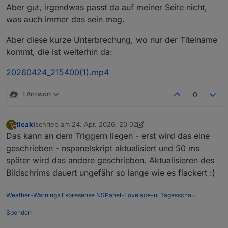
Aber gut, irgendwas passt da auf meiner Seite nicht,
was auch immer das sein mag.
Aber diese kurze Unterbrechung, wo nur der Titelname
kommt, die ist weiterhin da:
20260424_215400(1).mp4
1 Antwort
0
ticaki
schrieb am
24. Apr. 2026, 20:02
T
zuletzt editiert von ticaki
Nicht stören
Das kann an dem Triggern liegen - erst wird das eine
geschrieben - nspanelskript aktualisiert und 50 ms
später wird das andere geschrieben. Aktualisieren des
Bildschrims dauert ungefähr so lange wie es flackert :)
Weather-Warnings
Espresense
NSPanel-Lovelace-ui
Tagesschau
Spenden