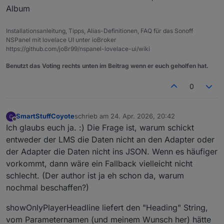
Album
Installationsanleitung, Tipps, Alias-Definitionen, FAQ für das Sonoff
NSPanel mit lovelace UI unter ioBroker
https://github.com/joBr99/nspanel-lovelace-ui/wiki
Benutzt das Voting rechts unten im Beitrag wenn er euch geholfen hat.
0
SmartStuffCoyote
schrieb am
24. Apr. 2026, 20:42
zuletzt editiert von
Offline
Ich glaubs euch ja. :) Die Frage ist, warum schickt
entweder der LMS die Daten nicht an den Adapter oder
der Adapter die Daten nicht ins JSON. Wenn es häufiger
vorkommt, dann wäre ein Fallback vielleicht nicht
schlecht. (Der author ist ja eh schon da, warum
nochmal beschaffen?)
showOnlyPlayerHeadline liefert den "Heading" String,
vom Parameternamen (und meinem Wunsch her) hätte