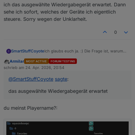
ich das ausgewählte Wiedergabegerät erwartet. Dann
sehe ich sofort, welches der Geräte ich eigentlich
steuere. Sorry wegen der Unklarheit.
0
Ich glaubs euch ja. :) Die Frage ist, warum
SmartStuffCoyote
schickt entweder der LMS die Daten nicht an
Armilar
MOST ACTIVE
FORUM TESTING
den Adapter oder der Adapter die Daten
showOnlyPlayerHeadline liefert den
Offline
schrieb am
24. Apr. 2026, 20:54
nicht ins JSON. Wenn es häufiger vorkommt,
"Heading" String, vom Parameternamen (und
zuletzt editiert von
dann wäre ein Fallback vielleicht nicht
meinem Wunsch her) hätte ich das
@
SmartStuffCoyote
sagte
:
schlecht. (Der author ist ja eh schon da,
ausgewählte Wiedergabegerät erwartet.
warum nochmal beschaffen?)
Dann sehe ich sofort, welches der Geräte
das ausgewählte Wiedergabegerät erwartet
ich eigentlich steuere. Sorry wegen der
Unklarheit.
du meinst Playername?: