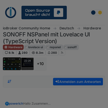
Weiter zum Inhalt
ioBroker Community Home
Deutsch
Hardware
SONOFF NSPanel mit Lovelace UI
(TypeScript Version)
Hardware
lovelace ui
nspanel
sonoff
8.1k
280
8.3m
260
+10
Anmelden zum Antworten
Hallo Zusammen
powerich
P
Ich habe ein Problem beim Flashen der Nexion