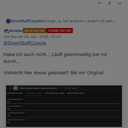
0
Strange, ja, bei anderen Liedern ist kein
SmartStuffCoyote
"undefined".
Armilar
MOST ACTIVE
FORUM TESTING
Natürlich sind die Daten im ID3-Tag, wo
Offline
schrieb am
24. Apr. 2026, 20:03
sollte der LMS die Informationen sonst her
zuletzt editiert von
@
SmartStuffCoyote
haben...
Aber gut, irgendwas passt da auf meiner
Seite nicht, was auch immer das sein mag.
Habe ich auch nicht... Läuft geschmeidig bei mir
Aber diese kurze Unterbrechung, wo nur
der Titelname kommt, die ist weiterhin da:
durch...
20260424_215400(1).mp4
Vielleicht hier etwas geändert? Bei mir Original