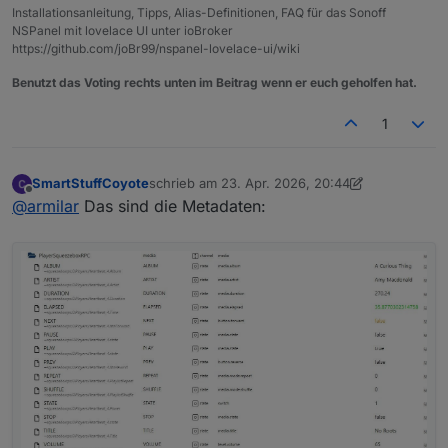
Installationsanleitung, Tipps, Alias-Definitionen, FAQ für das Sonoff
NSPanel mit lovelace UI unter ioBroker
https://github.com/joBr99/nspanel-lovelace-ui/wiki
Benutzt das Voting rechts unten im Beitrag wenn er euch geholfen hat.
1
SmartStuffCoyote
schrieb am
23. Apr. 2026, 20:44
zuletzt editiert von SmartStuffCoyote
Offline
@
armilar
Das sind die Metadaten: