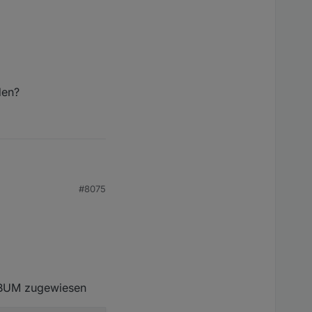
den?
#8075
ALBUM zugewiesen