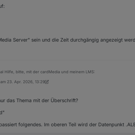
uf:
 Media Server" sein und die Zeit durchgängig angezeigt wer
al Hilfe, bitte, mit der cardMedia und meinem LMS:
b am
23. Apr. 2026, 13:29
PC: PageType = {

editiert von Armilar
rdMedia',

t aus:
'Lyrion Media Server',

 nur das Thema mit der Überschrift?
asPath + 'Media.PlayerSqueezeboxRPC',

d"
PlayerInstance: 'squeezeboxrpc.0.',  

List: ['Heartbeat_4', 'Squeezebox'],  

vice: 'Heartbeat_4',                  

passiert folgendes. Im oberen Teil wird der Datenpunkt .
t: ['Papas Liste'],                   

diaIcon: Green,
