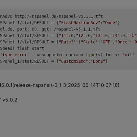
nAdv0 http://nspanel.de/nspanel-v5.1.1.tft
SPanel_1/stat/RESULT = {
"FlashNextionAdv"
:
"Done"
}
el.de, port: 80, get: /nspanel-v5.1.1.tft
SPanel_1/stat/RESULT = {
"T1"
:0,
"T2"
:0,
"T3"
:0,
"T4"
:0,
"T5"
SPanel_1/stat/RESULT = {
"Rule3"
:{
"State"
:
"OFF"
,
"Once"
:
"O
Speed) flash start
'type_error'
 - unsupported operand 
type
(s) 
for
 <: 
'nil'
 
SPanel_1/stat/RESULT = {
"CustomSend"
:
"Done"
}
 15.0.1(release-nspanel)-3_1_3(2025-06-14T10:37:18)
/ v5.0.2