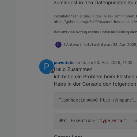
zumindest in den Datenpunkten zu d
Installationsanleitung, Tipps, Alias-Definitionen
https://github.com/joBr99/nspanel-lovelace-ui/w
Benutzt das Voting rechts unten im Beitrag wen
1 Antwort
Letzte Antwort
23. Apr. 2026
powerich
schrieb am
23. Apr. 2026, 17:03
P
zuletzt editiert von
Hallo Zusammen
Offline
Ich habe ein Problem beim Flashen de
Habe in der Console den folgenden 
FlashNextionAdv0 http://nspanel.
BRY: Exception>
'type_error'
- u