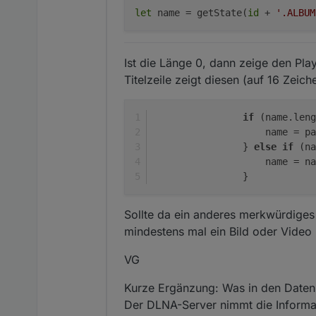
let
name = getState(
id
+
'.ALBUM
        colorMe
        colorMe
        alwaysO
        autoCre
Ist die Länge 0, dann zeige den Play
    }]

Titelzeile zeigt diesen (auf 16 Zeich
if
 (name.leng
                    name = pa
                } 
else
if
 (na
                    name = na
                }
Sollte da ein anderes merkwürdiges
Aber was passiert,
mindestens mal ein Bild oder Video h
Hot Pink (Seiten-Üb
Say so
Und alle paar Sekun
VG
Doja Cat
Hot Pink
Say so (1:23|3:57)
Die Überschrift so
Hot Pink|Doja Cat
Kurze Ergänzung: Was in den Datenp
Der DLNA-Server nimmt die Informat