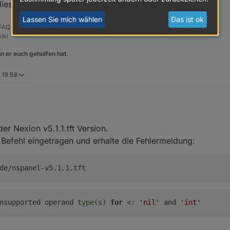
iesem Song richtig aus.
Lassen Sie mich wählen
Das ist ok
, FAQ für das Sonoff NSPanel mit lovelace UI unter ioBroker
iki
n er euch geholfen hat.
, 19:58
r Nexion v5.1.1.tft Version.
Befehl eingetragen und erhalte die Fehlermeldung:
de/nspanel-v5.1.1.tft
nsupported operand
type
(s)
for
<:
'nil'
and
'int'