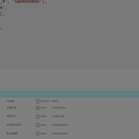
_4'
, 
'Squeezebox'
],  

4'
,                  

],                   

,
