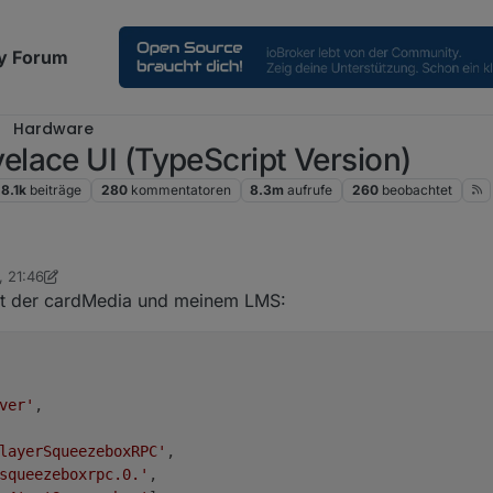
y Forum
Hardware
lace UI (TypeScript Version)
8.1k
beiträge
280
kommentatoren
8.3m
aufrufe
260
beobachtet
, 21:46
tStuffCoyote
 mit der cardMedia und meinem LMS:
ver'
,

layerSqueezeboxRPC'
,

squeezeboxrpc.0.'
,  
