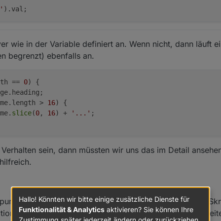
'
).val;
diaArtist: Yellow,

diaTitle: Yellow,

nDisplay: true,

ateALias: true

er wie in der Variable definiert an. Wenn nicht, dann läuft 
en begrenzt) ebenfalls an.
th == 
0
) {
ge.heading;
me.length > 
16
) {
me.
slice
(
0
, 
16
) + 
'...'
;
 Verhalten sein, dann müssten wir uns das im Detail anseh
 ist, dass auf dem NSPanel folgendes erscheint:
ilfreich.
erschrift)
den blitzt das auf:
llte doch "Lyrion Media Server" sein und die Zeit durchgängig angezeigt
Hallo! Könnten wir bitte einige zusätzliche Dienste für
unkten ALBUM, TITEL, ARTIST steht, dass hat mit dem Skrip
Funktionalität & Analytics
aktivieren? Sie können Ihre
ionen aus den MP3-Infos und reicht sie entsprechend weite
Zustimmung später jederzeit ändern oder zurückziehen.