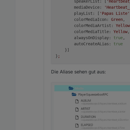
speakerList:
 [
'Heartbeat
mediaDevice:
'Heartbeat_
playList:
 [
'Papas Liste'
colorMediaIcon:
Green
,

colorMediaArtist:
Yellow
colorMediaTitle:
Yellow
,

alwaysOnDisplay:
true
,

autoCreateALias:
true
    }]

}
;
Die Aliase sehen gut aus: