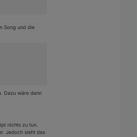
ein Song und die
en. Dazu wäre dann
 werden?
t nichts zu tun.
r. Jedoch sieht das