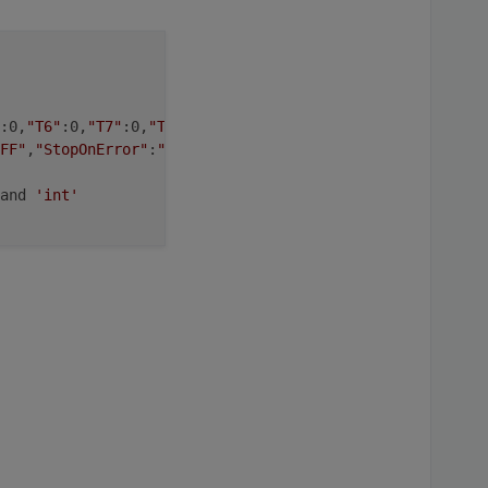
:0,
"T6"
:0,
"T7"
:0,
"T8"
:0}
FF"
,
"StopOnError"
:
"OFF"
,
"Length"
:0,
"Free"
:511,
"Rules"
:
""
and 
'int'