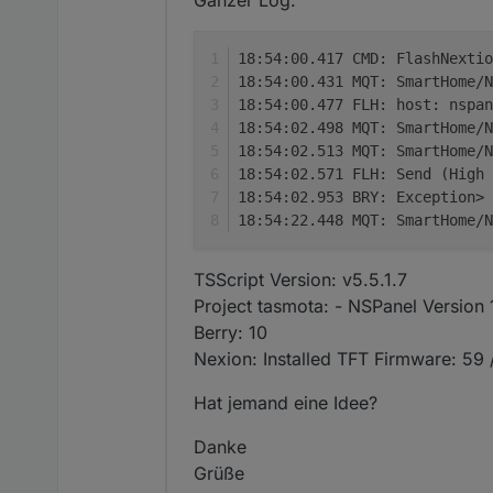
Ganzer Log:
18:54:00.417 CMD: FlashNextio
18:54:00.431 MQT: SmartHome/N
18:54:00.477 FLH: host: nspan
18:54:02.498 MQT: SmartHome/N
18:54:02.513 MQT: SmartHome/N
18:54:02.571 FLH: Send (High 
18:54:02.953 BRY: Exception> 
18:54:22.448 MQT: SmartHome/N
TSScript Version: v5.5.1.7
Project tasmota: - NSPanel Version
Berry: 10
Nexion: Installed TFT Firmware: 59 
Hat jemand eine Idee?
Danke
Grüße