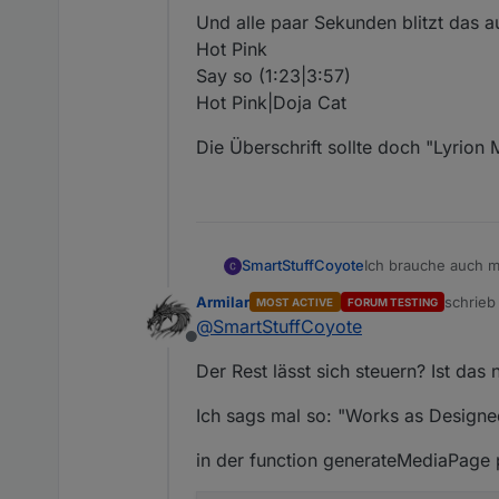
Und alle paar Sekunden blitzt das a
Hot Pink
Say so (1:23|3:57)
Hot Pink|Doja Cat
Die Überschrift sollte doch "Lyrion
Ich brauche auch m
SmartStuffCoyote
Armilar
schrie
MOST ACTIVE
FORUM TESTING
let SqueezeboxR
zuletzt 
@
SmartStuffCoyote
    'type': 'ca
Offline
Die Aliase sehen gu
    'heading': 
Der Rest lässt sich steuern? Ist das
    'items': [{

        id: Ali
Ich sags mal so: "Works as Designe
        adapter
        speaker
        mediaDe
in der function generateMediaPage 
        playLis
        colorMe