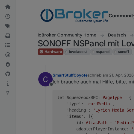
Weiter zum Inhalt
Communit
ioBroker Community Home
Deutsch
SONOFF NSPanel mit Love
Hardware
lovelace ui
nspanel
sonoff
SmartStuffCoyote
schrieb am
21. Apr. 2026
zuletzt editiert von Smar
Ich brauche auch mal Hilfe, bitte,
Offline
let SqueezeboxRPC:
PageType
=
 {

'type':
'cardMedia'
,

'heading':
'Lyrion Media Ser
'items':
 [{

id:
AliasPath
+
'Media.P
adapterPlayerInstance:
'