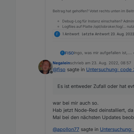
Beitrag hat geholfen? Votet rechts unten im Beit
Debug-Log für Instanz einschalten? Admin
Logfiles auf Platte /opt/iobroker/log/… nu
F
1 Antwort
Letzte Antwort
23. Aug. 2022
Ingo, was mir aufgefallen ist,...
FISO
F
zwischendrin ioBroker geschrott
Negalein
schrieb am
23. Aug. 2022, 08:57
Verzweiflung (stand kurz davor
Aber was mir aufgefallen ist. I
zuletzt editiert von
@
fiso
sagte in
Untersuchung: code 
wieder....
Node auf 4.0.0 (von 3.2.1) ging
Offline
aktualisiert. Waren 7 Adapter d
Adapter probiert und zack, die 
Es ist entweder Zufall oder hat
Es ist entweder Zufall oder hat 
https://forum.iobroker.net/topi
war bei mir auch so.
Hab jetzt Node-Red deinstalliert, da
Mal bei den nächsten Updates beoba
@
apollon77
sagte in
Untersuchung: 