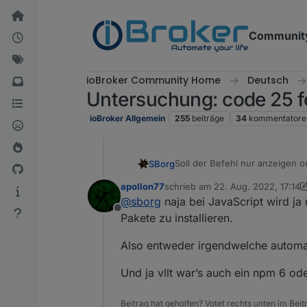
Weiter zum Inhalt
Communit
ioBroker Community Home
Deutsch
Untersuchung: code 25 f
ioBroker Allgemein
255
beiträge
34
kommentatore
Soll der Befehl nur anzeigen od
SBorg
apollon77
schrieb am
22. Aug. 2022, 17:14
@
apollon77
Ich habe mal den Be
zuletzt editiert von apollon77
@
sborg
naja bei JavaScript wird ja
Oktober 2021 (nein, kein Schre
Offline
Was aber IMHO interessanter is
Pakete zu installieren.
drwxrwxr-x+ 2 iobroker i
Also entweder irgendwelche automati
drwxrwxr-x+ 2 iobroker i
Ich habe ganz bestimmt nix mo
drwxrwxr-x+ 2 iobroker i
Und ja vllt war’s auch ein npm 6 od
fände ich das bedenklich, wen
drwxrwxr-x+ 7 iobroker i
drwxrwxr-x+ 2 iobroker i
Beitrag hat geholfen? Votet rechts unten im Beit