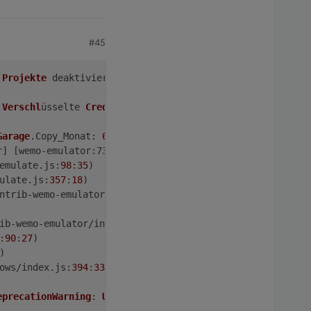
#45
 
Projekte
deaktiviert
: editorTheme.
projects
.
enabled
=
fals
 
Verschl
üsselte 
Credentials
 nicht gefunden

Garage
.
Copy_Monat
: 
635.552
r] [wemo-
emulator
:73fc90568635c1ee] 
Error
: friendlyName i
emulate.
js
:
98
:
35
)

ulate.
js
:
357
:
18
)

ntrib-wemo-emulator/index.
js
:
89
:
33
)

ib-wemo-emulator/index.
js
:
84
:
11
)

:
90
:
27
)

)

ows/index.
js
:
394
:
33
)

eprecationWarning
: 
Using
 a domain property 
in
MakeCallba