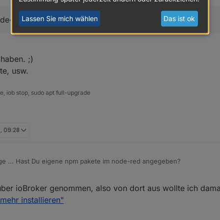
Lassen Sie mich wählen
Das ist ok
ode-red angegeben?
 haben. ;)
te, usw.
 iob stop, sudo apt full-upgrade
, 09:28
age ... Hast Du eigene npm pakete im node-red angegeben?
perimentieren ... nicht das sich die "installation von Subtrees" mit dem
über ioBroker genommen, also von dort aus wollte ich dam
ham ebenso Kandidaten die das verursachen könnten.
mehr installieren"
das Reproduction-mässig anzunehmen?