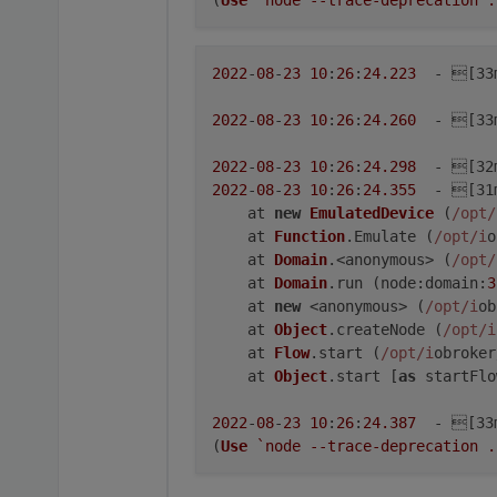
(
Use
`node --trace-deprecation .
2022
-
08
-
23
10
:
26
:
24.223
  - [33
2022
-
08
-
23
10
:
26
:
24.260
  - [33
2022
-
08
-
23
10
:
26
:
24.298
  - [32
2022
-
08
-
23
10
:
26
:
24.355
  - [31
    at 
new
EmulatedDevice
 (
/opt/
    at 
Function
.
Emulate
 (
/opt/i
o
    at 
Domain
.<anonymous> (
/opt/
    at 
Domain
.
run
 (
node
:
domain
:
3
    at 
new
 <anonymous> (
/opt/i
ob
    at 
Object
.
createNode
 (
/opt/i
    at 
Flow
.
start
 (
/opt/i
obroker
    at 
Object
.
start
 [
as
 startFlo
2022
-
08
-
23
10
:
26
:
24.387
  - [33
(
Use
`node --trace-deprecation .