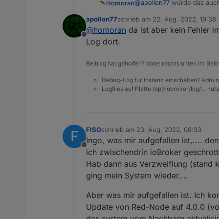
@
apollon77
würde das auch
Homoran
apollon77
schrieb am
22. Aug. 2022, 19:38
https://forum.iobroker.net
zuletzt editiert von
@
homoran
da ist aber kein Fehler i
Offline
nur das js log!
Log dort.
Beitrag hat geholfen? Votet rechts unten im Beit
Debug-Log für Instanz einschalten? Admin
Logfiles auf Platte /opt/iobroker/log/… nu
FISO
schrieb am
23. Aug. 2022, 08:33
F
zuletzt editiert von
Ingo, was mir aufgefallen ist,.... de
Offline
ich zwischendrin ioBroker geschrott
Hab dann aus Verzweiflung (stand k
ging mein System wieder....
Aber was mir aufgefallen ist. Ich k
Update von Red-Node auf 4.0.0 (von
das system vom Nachbarn aktualisie