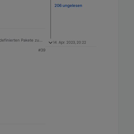
206 ungelesen
definierten Pakete zu
14. Apr. 2023, 20:22
#39
nd restarted?