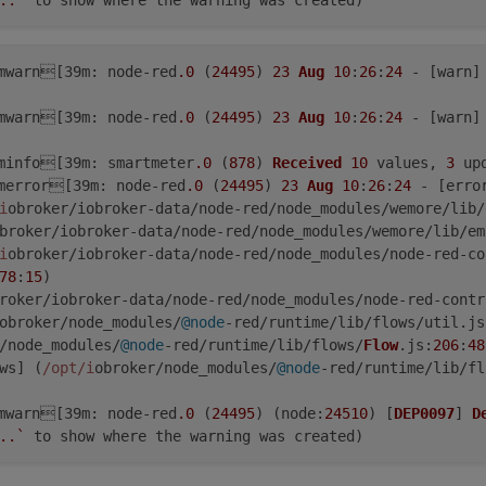
..`
mwarn[39
m
: node-red
.0
 (
24495
) 
23
Aug
10
:
26
:
24
 - [warn]
mwarn[39
m
: node-red
.0
 (
24495
) 
23
Aug
10
:
26
:
24
 - [warn]
minfo[39
m
: smartmeter
.0
 (
878
) 
Received
10
 values, 
3
merror[39
m
: node-red
.0
 (
24495
) 
23
Aug
10
:
26
:
24
 - [erro
i
obroker/iobroker-data/node-red/node_modules/wemore/lib/
broker/iobroker-data/node-red/node_modules/wemore/lib/em
i
obroker/iobroker-data/node-red/node_modules/node-red-co
78
:
15
)

roker/iobroker-data/node-red/node_modules/node-red-contr
obroker/node_modules/
@node
-red/runtime/lib/flows/util.
js
/node_modules/
@node
-red/runtime/lib/flows/
Flow
.
js
:
206
:
48
ws] (
/opt/i
obroker/node_modules/
@node
-red/runtime/lib/fl
mwarn[39
m
: node-red
.0
 (
24495
) (
node
:
24510
) [
DEP0097
] 
D
..`
 to show where the warning was created)
