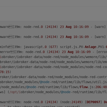
mwarn[39
m
: node-red
.0
 (
24134
) 
23
Aug
10
:
16
:
09
 - [warn]
mwarn[39
m
: node-red
.0
 (
24134
) 
23
Aug
10
:
16
:
09
 - [warn]
minfo[39
m
: javascript
.0
 (
677
) script.
js
.
PV
-
Anlage
.
PV1
-
merror[39
m
: node-red
.0
 (
24134
) 
23
Aug
10
:
16
:
09
 - [erro
i
obroker/iobroker-data/node-red/node_modules/wemore/lib/
broker/iobroker-data/node-red/node_modules/wemore/lib/em
i
obroker/iobroker-data/node-red/node_modules/node-red-co
78
:
15
)

roker/iobroker-data/node-red/node_modules/node-red-contr
obroker/node_modules/
@node
-red/runtime/lib/flows/util.
js
/node_modules/
@node
-red/runtime/lib/flows/
Flow
.
js
:
206
:
48
ws] (
/opt/i
obroker/node_modules/
@node
-red/runtime/lib/fl
mwarn[39
m
: node-red
.0
 (
24134
) (
node
:
24149
) [
DEP0097
] 
D