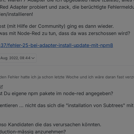
Red Adapter probiert und zack, die berüchtigte Fehlermel
n/installieren!
t (mit Hilfe der Community) ging es dann wieder.
l was mit Node-Red zu tun, dass da was zerschossen wird?
337/fehler-25-bei-adapter-install-update-mit-npm8
 Aug. 2022, 08:44
. den Fehler hatte ich ja schon letzte Woche und ich wäre daran fast verzw
et habe weil ich da wohl in dem Modules-Verzeichnis zuviel gelöscht h
 alles neu aufzusetzen) das komplette Verzeichnis gelöscht. Danach gin
ch konnte ALLE Adapter etc wunderbar updaten, neu installieren etc. N
Hast Du eigene npm pakete im node-red angegeben?
 dann garnix mehr. War letzte Woche bei mir so. Ich hab heute mal das
ie ich upgedated habe (Latest), alles ging wunderbar! Dann als letzten 
Mit dem Workaround von deinem Post (mit Hilfe der Community) ging es dann wieder.
ieren ... nicht das sich die "installation von Subtrees" m
berüchtigte Fehlermeldung 25 kam und dann konnte ich garnix mehr upgr
 evtl was mit Node-Red zu tun, dass da was zerschossen wird?
c/57337/fehler-25-bei-adapter-install-update-mit-npm8
so Kandidaten die das verursachen könnten.
oduction-mässig anzunehmen?