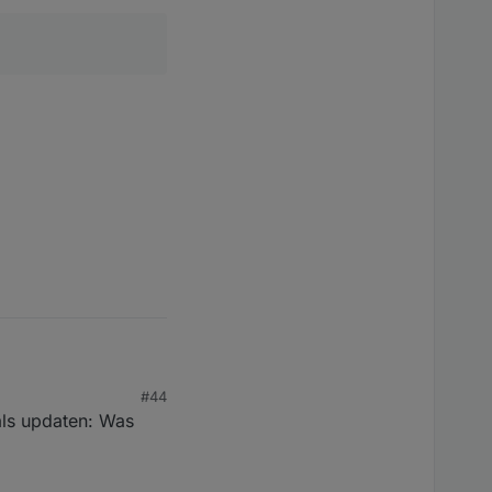
#44
 Haupt-Tree beisst ...
als updaten: Was