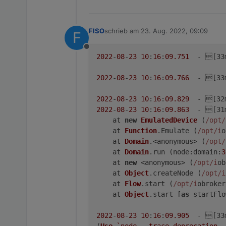
FISO
schrieb am
23. Aug. 2022, 09:09
F
zuletzt editiert von
Offline
2022
-
08
-
23
10
:
16
:
09.751
  - [33
2022
-
08
-
23
10
:
16
:
09.766
  - [33
2022
-
08
-
23
10
:
16
:
09.829
  - [32
2022
-
08
-
23
10
:
16
:
09.863
  - [31
    at 
new
EmulatedDevice
 (
/opt/
    at 
Function
.
Emulate
 (
/opt/i
o
    at 
Domain
.<anonymous> (
/opt/
    at 
Domain
.
run
 (
node
:
domain
:
3
    at 
new
 <anonymous> (
/opt/i
ob
    at 
Object
.
createNode
 (
/opt/i
    at 
Flow
.
start
 (
/opt/i
obroker
    at 
Object
.
start
 [
as
 startFlo
2022
-
08
-
23
10
:
16
:
09.905
  - [33