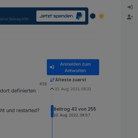
Anmelden zum
Antworten
Älteste zuerst
#38
lenweise schon seit 13.
22. Aug. 2022, 08:23
dort definierten
Beitrag 43 von 255
ules/@types/.iobroker-H0DYMotS

ht und restarted?
23. Aug. 2022, 08:57
ules/@types/.tough-cookie-ZhFQ7n2j

M-Theorie, zumindest
ules/@types/.caseless-E7EBKTiW

?
ules/@types/.node-f0Rqzy2m

ules/@types/.request-jbJT2ToX
