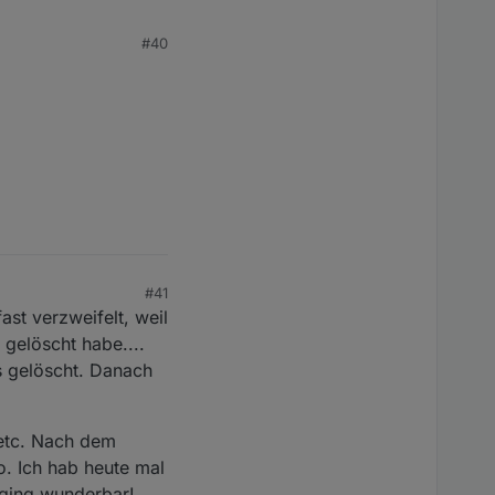
#40
#41
ast verzweifelt, weil
 gelöscht habe....
s gelöscht. Danach
 etc. Nach dem
o. Ich hab heute mal
 ging wunderbar!