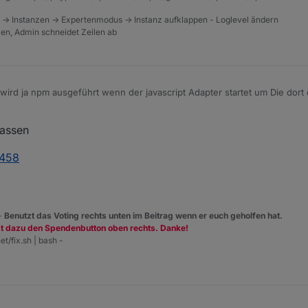
 -> Instanzen -> Expertenmodus -> Instanz aufklappen - Loglevel ändern
tzen, Admin schneidet Zeilen ab
 wird ja npm ausgeführt wenn der javascript Adapter startet um Die dort 
automatischen restarts vllt oder vllt JavaScript Adapter mal gecrasht u
assen
npm 6 oder 7 Bug der die gelassen hat und erst npm8 stört sich dran?
5458
 -
Benutzt das Voting rechts unten im Beitrag wenn er euch geholfen hat.
zt dazu den Spendenbutton oben rechts. Danke!
et/fix.sh | bash -