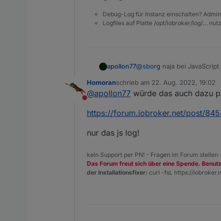
Debug-Log für Instanz einschalten? Admin
Logfiles auf Platte /opt/iobroker/log/… nu
@
sborg
naja bei JavaScript
apollon77
installieren.
Homoran
schrieb am
22. Aug. 2022, 19:02
Also entweder irgendwelche 
zuletzt editiert von
@
apollon77
würde das auch dazu p
Nicht stören
Und ja vllt war’s auch ein 
https://forum.iobroker.net/post/84
nur das js log!
kein Support per PN! - Fragen im Forum stellen
Das Forum freut sich über eine Spende. Benut
der Installationsfixer:
curl -fsL https://iobroker.n