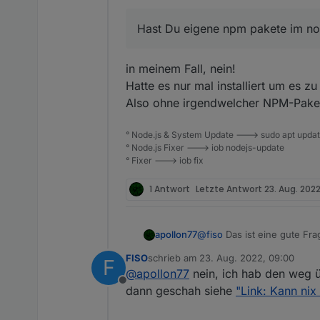
Hast Du eigene npm pakete im n
in meinem Fall, nein!
Hatte es nur mal installiert um es zu
Also ohne irgendwelcher NPM-Pake
° Node.js & System Update ---> sudo apt update,
° Node.js Fixer ---> iob nodejs-update
° Fixer ---> iob fix
1 Antwort
Letzte Antwort
23. Aug. 2022
@
fiso
Das ist eine gute Fr
apollon77
FISO
schrieb am
23. Aug. 2022, 09:00
F
Dann müste man damit mal ex
zuletzt editiert von
@
apollon77
nein, ich hab den weg 
hhmmmm ....
Offline
Dann wäre Javascript und 
dann geschah siehe
"Link: Kann nix 
Hat jemand mal Zeit sich 