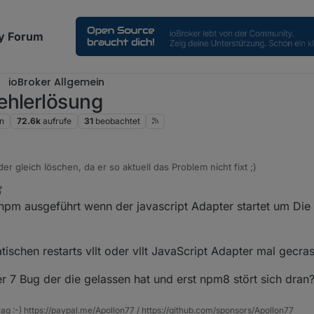
y Forum
ioBroker Allgemein
ehlerlösung
n
72.6k
aufrufe
31
beobachtet
er gleich löschen, da er so aktuell das Problem nicht fixt ;)
fehl a bisserl modifiziert. Bei mir gibt es diese Tmp-Verzeichnisse stel
 npm ausgeführt wenn der javascript Adapter startet um Die 
ibfehler).
t:
obroker 4096 Aug 15 05:11 ./iobroker.javascript/node_mod
schen restarts vllt oder vllt JavaScript Adapter mal gecras
obroker 4096 Aug 15 05:11 ./iobroker.javascript/node_mod
rgens um 05:11 Uhr "angestellt". Spricht ein wenig gegen die reine NP
obroker 4096 Aug 15 05:11 ./iobroker.javascript/node_mod
er 7 Bug der die gelassen hat und erst npm8 stört sich dran
n sich NPM solch Freiheiten herausnehmen würde ( ;) )?
obroker 4096 Aug 15 05:11 ./iobroker.javascript/node_mod
obroker 4096 Aug 15 05:11 ./iobroker.javascript/node_mod
rag :-) https://paypal.me/Apollon77 / https://github.com/sponsors/Apollon77