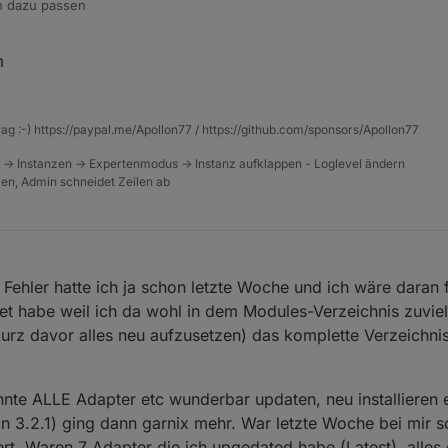
 dazu passen
/post/845458
m
rag :-) https://paypal.me/Apollon77 / https://github.com/sponsors/Apollon77
 -> Instanzen -> Expertenmodus -> Instanz aufklappen - Loglevel ändern
tzen, Admin schneidet Zeilen ab
n Fehler hatte ich ja schon letzte Woche und ich wäre daran f
et habe weil ich da wohl in dem Modules-Verzeichnis zuviel
urz davor alles neu aufzusetzen) das komplette Verzeichni
onnte ALLE Adapter etc wunderbar updaten, neu installieren
 3.2.1) ging dann garnix mehr. War letzte Woche bei mir s
rt. Waren 7 Adapter die ich upgedated habe (Latest), alles