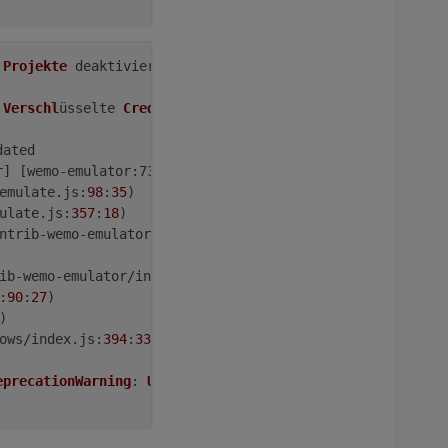
 
Projekte
deaktiviert
: editorTheme.
projects
.
enabled
=
fals
 
Verschl
üsselte 
Credentials
 nicht gefunden

r] [wemo-
emulator
:73fc90568635c1ee] 
Error
: friendlyName i
emulate.
js
:
98
:
35
)

ulate.
js
:
357
:
18
)

ntrib-wemo-emulator/index.
js
:
89
:
33
)

ib-wemo-emulator/index.
js
:
84
:
11
)

:
90
:
27
)

)

ows/index.
js
:
394
:
33
)

eprecationWarning
: 
Using
 a domain property 
in
MakeCallba