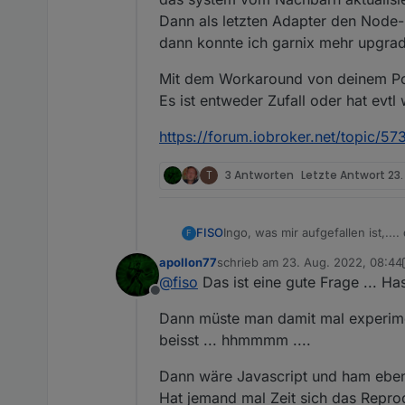
Dann als letzten Adapter den Node-
dann konnte ich garnix mehr upgrade
Mit dem Workaround von deinem Pos
Es ist entweder Zufall oder hat evt
https://forum.iobroker.net/topic/57
T
3 Antworten
Letzte Antwort
23.
Ingo, was mir aufgefallen ist,...
FISO
F
zwischendrin ioBroker geschrott
apollon77
schrieb am
23. Aug. 2022, 08:44
Verzweiflung (stand kurz davor
Aber was mir aufgefallen ist. I
zuletzt editiert von apollon77
@
fiso
Das ist eine gute Frage ... 
wieder....
Node auf 4.0.0 (von 3.2.1) ging
Offline
aktualisiert. Waren 7 Adapter d
Dann müste man damit mal experiment
Adapter probiert und zack, die 
Es ist entweder Zufall oder hat
https://forum.iobroker.net/topi
beisst ... hhmmmm ....
Dann wäre Javascript und ham eben
Hat jemand mal Zeit sich das Repr