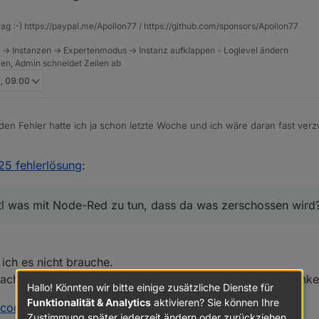
rag :-) https://paypal.me/Apollon77 / https://github.com/sponsors/Apollon77
 -> Instanzen -> Expertenmodus -> Instanz aufklappen - Loglevel ändern
tzen, Admin schneidet Zeilen ab
, 09:00
. den Fehler hatte ich ja schon letzte Woche und ich wäre daran fast verzw
et habe weil ich da wohl in dem Modules-Verzeichnis zuviel gelöscht h
 alles neu aufzusetzen) das komplette Verzeichnis gelöscht. Danach gin
ch konnte ALLE Adapter etc wunderbar updaten, neu installieren etc. N
25 fehlerlösung
:
 dann garnix mehr. War letzte Woche bei mir so. Ich hab heute mal das
ie ich upgedated habe (Latest), alles ging wunderbar! Dann als letzten 
Mit dem Workaround von deinem Post (mit Hilfe der Community) ging es dann wieder.
berüchtigte Fehlermeldung 25 kam und dann konnte ich garnix mehr upgr
 evtl was mit Node-Red zu tun, dass da was zerschossen wird?
evtl was mit Node-Red zu tun, dass da was zerschossen wird
c/57337/fehler-25-bei-adapter-install-update-mit-npm8
 ich es nicht brauche.
chten, ob noch andere Adapter (Javascript zB) dreinfunke
Hallo! Könnten wir bitte einige zusätzliche Dienste für
Funktionalität & Analytics
aktivieren? Sie können Ihre
code 25 fehlerlösung
:
Zustimmung später jederzeit ändern oder zurückziehen.