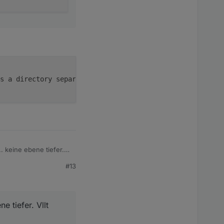
s a directory separator (‘/’), thus the expression will 
 keine ebene tiefer.
#13
 tiefer. Vllt