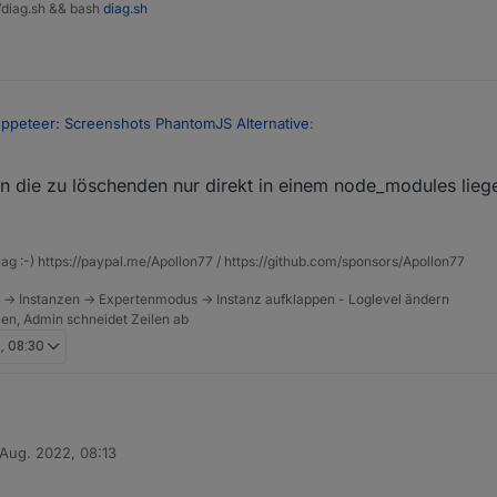
t/diag.sh && bash
diag.sh
ppeteer: Screenshots PhantomJS Alternative
:
 die zu löschenden nur direkt in einem node_modules liege
du erstmal suchen lassen
en System habe ich diese Ordner nicht. Ist also schwierig 'false positiv
rag :-) https://paypal.me/Apollon77 / https://github.com/sponsors/Apollon77
 -> Instanzen -> Expertenmodus -> Instanz aufklappen - Loglevel ändern
tzen, Admin schneidet Zeilen ab
, 08:30
 Aug. 2022, 08:13
be auch noch einen gefunden
von