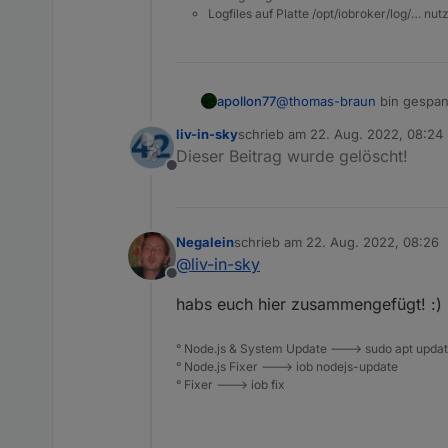
Logfiles auf Platte /opt/iobroker/log/… nu
apollon77
@
thomas-braun
bin gespan
liv-in-sky
schrieb am
22. Aug. 2022, 08:24
zuletzt editiert von
Dieser Beitrag wurde gelöscht!
Offline
Negalein
schrieb am
22. Aug. 2022, 08:26
zuletzt editiert von
@
liv-in-sky
Offline
habs euch hier zusammengefügt! :)
° Node.js & System Update ---> sudo apt update,
° Node.js Fixer ---> iob nodejs-update
° Fixer ---> iob fix