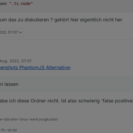
ame 
".ts-node"
um das zu diskutieren ? gehört hier eigentlich nicht her
2022, 07:07
 Aug. 2022, 07:07
be auch noch einen gefunden
von
eenshots PhantomJS Alternative
:
en lassen
al suchen lassen - evtl kann man ein exclude einbauen -
 ich diese Ordner nicht. Ist also schwierig 'false positive
d dafür um das zu diskutieren ? gehört hier eigentlich nicht her
ine-iobroker-linux-werkzeugkasten
-fix-skript