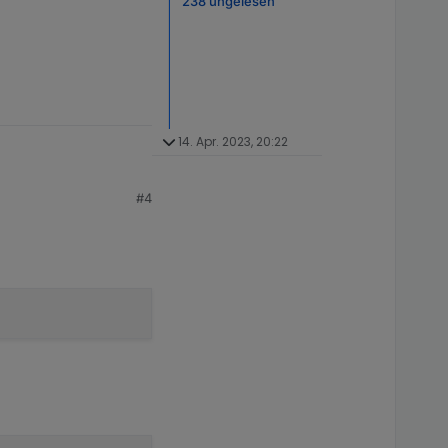
238 ungelesen
14. Apr. 2023, 20:22
#4
isbaum kippen.