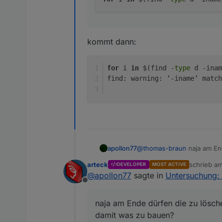
kommt dann:
for
 i 
in
 $(find -
type
 d -inam
find: warning: ‘-iname’ match
apollon77
@
thomas-braun
naja am End
Vllt damit was zu bauen?
arteck
schrieb a
DEVELOPER
MOST ACTIVE
zuletzt edi
@
apollon77
sagte in
Untersuchung: 
Offline
naja am Ende dürfen die zu lösche
damit was zu bauen?