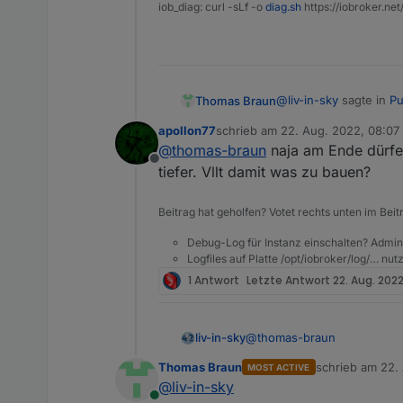
iob_diag: curl -sLf -o
diag.sh
https://iobroker.ne
@
liv-in-sky
sagte in
Pu
Thomas Braun
apollon77
schrieb am
22. Aug. 2022, 08:07
zuletzt editiert von
@
thomas-braun
naja am Ende dürfen
vielleicht solltest 
Offline
tiefer. Vllt damit was zu bauen?
Naja, auf meinem eigen
Beitrag hat geholfen? Votet rechts unten im Beit
Debug-Log für Instanz einschalten? Admin
Logfiles auf Platte /opt/iobroker/log/… nu
1 Antwort
Letzte Antwort
22. Aug. 2022
@
thomas-braun
liv-in-sky
Thomas Braun
schrieb am
22.
MOST ACTIVE
verstehe das dilemma - ha
zuletzt editiert 
@
liv-in-sky