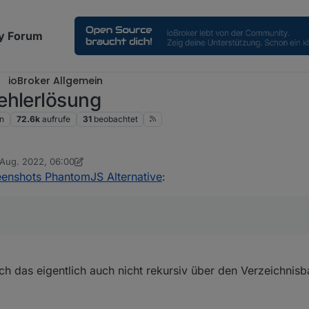
y Forum
ioBroker Allgemein
ehlerlösung
n
72.6k
aufrufe
31
beobachtet
 Aug. 2022, 06:00
t von Thomas Braun
eenshots PhantomJS Alternative
:
ch das eigentlich auch nicht rekursiv über den Verzeichnis