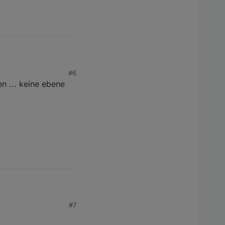
#6
n ... keine ebene
es' zu finden.
#7