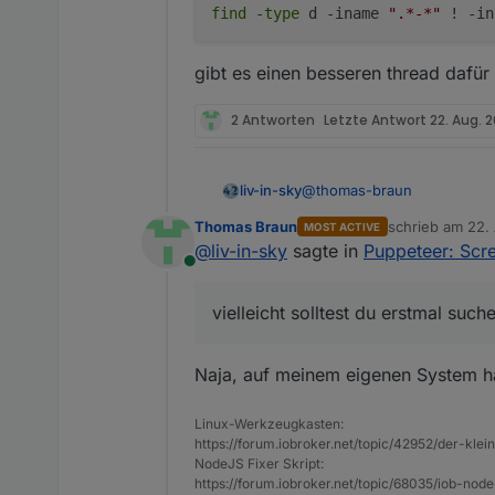
find
 -
type
 d -iname 
".*-*"
 ! -in
gibt es einen besseren thread dafür 
2 Antworten
Letzte Antwort
22. Aug. 
@
thomas-braun
liv-in-sky
Thomas Braun
schrieb am
22.
MOST ACTIVE
verstehe das dilemma - ha
zuletzt editiert 
@
liv-in-sky
sagte in
Puppeteer: Scr
Online
vielleicht solltest du erstmal such
vielleicht solltest du erstm
z.b
Naja, auf meinem eigenen System habe
Linux-Werkzeugkasten:
gibt es einen besseren threa
https://forum.iobroker.net/topic/42952/der-kle
NodeJS Fixer Skript:
https://forum.iobroker.net/topic/68035/iob-node