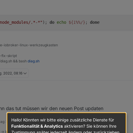
al suchen lassen - evtl kann man ein exclude einbauen -
node_modules/.*-*"
);
do
echo
${i%%/}
;
done
d dafür um das zu diskutieren ? gehört hier eigentlich nicht her
ine-iobroker-linux-werkzeugkasten
-fix-skript
t/diag.sh && bash
diag.sh
g. 2022, 08:16
nn das tut müssen wir den neuen Post updaten
Hallo! Könnten wir bitte einige zusätzliche Dienste für
rag :-) https://paypal.me/Apollon77 / https://github.com/sponsors/Apollon77
Funktionalität & Analytics
aktivieren? Sie können Ihre
 -> Instanzen -> Expertenmodus -> Instanz aufklappen - Loglevel ändern
Zustimmung später jederzeit ändern oder zurückziehen.