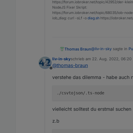
https://forum.iobroker.net/topic/42952/der-kle
NodeJS Fixer Skript:
https://forum.iobroker.net/topic/68035/iob-node
iob_diag: curl -sLf -o
diag.sh
https://iobroker.ne
@
liv-in-sky
sagte in
Pu
Thomas Braun
liv-in-sky
schrieb am
22. Aug. 2022, 06:20
zuletzt editiert von
@
thomas-braun
kann das zu proble
Offline
verstehe das dilemma - habe auch 
Vermutlich.
Genau aus solchen Grü
./csvtojson/.ts-node
vielleicht solltest du erstmal suche
z.b