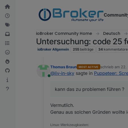
Weiter zum Inhalt
Communit
ioBroker Community Home
Deutsch
Untersuchung: code 25 f
ioBroker Allgemein
255
beiträge
34
kommentatore
Thomas Braun
schrieb am
22.
MOST ACTIVE
zuletzt editier
@
liv-in-sky
sagte in
Puppeteer: Scr
Online
kann das zu problemen führen ?
Vermutlich.
Genau aus solchen Gründen wollte i
Linux-Werkzeugkasten: