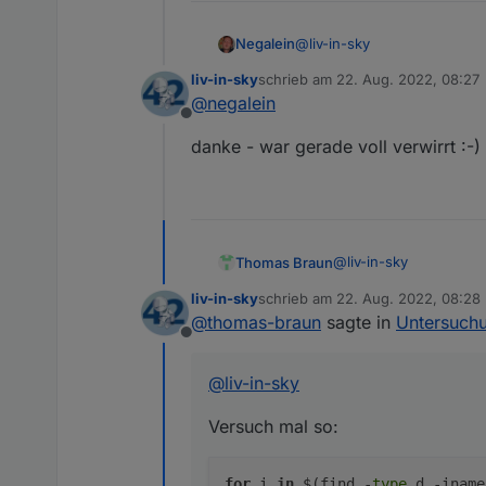
@
liv-in-sky
Negalein
liv-in-sky
schrieb am
22. Aug. 2022, 08:27
habs euch hier zusammengef
zuletzt editiert von
@
negalein
Offline
danke - war gerade voll verwirrt :-)
@
liv-in-sky
Thomas Braun
liv-in-sky
schrieb am
22. Aug. 2022, 08:28
Versuch mal so:
zuletzt editiert von
@
thomas-braun
sagte in
Untersuchu
Offline
@
liv-in-sky
Versuch mal so:
for
i
in
$(find -
type
d -inam