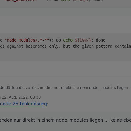
e 
"node_modules/.*-*"
); 
do
echo
${i%%/}
; 
done
es against basenames only, but the given pattern contain
e dürfen die zu löschenden nur direkt in einem node_modules liegen ...
m
22. Aug. 2022, 08:30
tiert von
code 25 fehlerlösung
:
nden nur direkt in einem node_modules liegen ... keine ebene