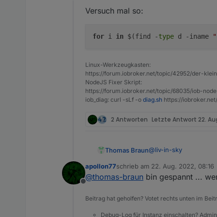
Online
Versuch mal so:
vielleicht solltest du erstm
for
i
in
$(find -
type
d -iname
"
z.b
Linux-Werkzeugkasten:
gibt es einen besseren threa
https://forum.iobroker.net/topic/42952/der-kle
NodeJS Fixer Skript:
https://forum.iobroker.net/topic/68035/iob-node
iob_diag: curl -sLf -o
diag.sh
https://iobroker.ne
2 Antworten
Letzte Antwort
22. Au
@
liv-in-sky
Thomas Braun
apollon77
schrieb am
22. Aug. 2022, 08:16
Versuch mal so:
zuletzt editiert von
@
thomas-braun
bin gespannt ... we
Offline
Beitrag hat geholfen? Votet rechts unten im Beit
Debug-Log für Instanz einschalten? Admin