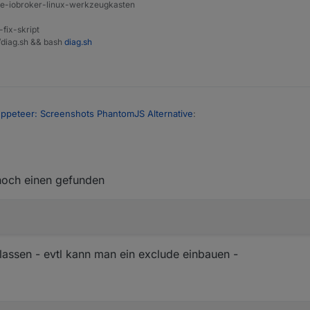
ine-iobroker-linux-werkzeugkasten
-fix-skript
t/diag.sh && bash
diag.sh
ppeteer: Screenshots PhantomJS Alternative
:
men führen ?
noch einen gefunden
nden wollte ich das eigentlich auch nicht rekursiv über den Verzeichn
n lassen - evtl kann man ein exclude einbauen -