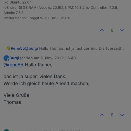
lxc Ubuntu 22.04
ioBroker (8 GB RAM) Node.js: 20.19.1, NPM: 10.8.2, js-Controller: 7.0.6,
Admin: 7.6.3
Wetterstation: Froggit WH3000SE V1.6.6
0
Rene55
@
burgi
Hallo Thomas, ist ja fast perfekt. Die (derzeit)
finale Version 0.2.0 habe ich gerade gebaut - da sollte
Burgi
schrieb am
9. Nov. 2022, 16:40
B
man bei Gelegenheit updaten.
zuletzt editiert von
Offline
@
rene55
Hallo Rainer,
LG Rainer
das ist ja super, vielen Dank.
Werde ich gleich heute Anend machen.
Viele Grüße
Thomas
0