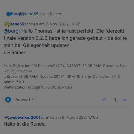
@
rene55
Hallo Rainer,
Burgi
B
heute hat auch mein Kumpel den Adapter installiert.
Rene55
schrieb am
7. Nov. 2022, 11:07
Hat auch super funktioniert.
Die Zugangsdaten kannst du gerne noch behalten, sag
zuletzt editiert von
Offline
@
burgi
Hallo Thomas, ist ja fast perfekt. Die (derzeit)
Er hat 2 Wechselrichter â 300W. Beide werden sauber
einfach Bescheid wenn alle Tests abgeschlossen sind.
angezeigt und die Daten stimmen auch.
Wenn du den Zugang für die Zukunft als Referenz
Viele Grüße
finale Version 0.2.0 habe ich gerade gebaut - da sollte
behalten möchtest, wäre das für mich auch OK.
Thomas
man bei Gelegenheit updaten.
LG Rainer
Host: Fujitsu Intel(R) Pentium(R) CPU G4560T, 32 GB RAM, Proxmox 8.x +
lxc Ubuntu 22.04
ioBroker (8 GB RAM) Node.js: 20.19.1, NPM: 10.8.2, js-Controller: 7.0.6,
Admin: 7.6.3
Wetterstation: Froggit WH3000SE V1.6.6
B
1 Antwort
0
webwalker2001
schrieb am
8. Nov. 2022, 17:00
zuletzt editiert von
Offline
Hallo in die Runde,