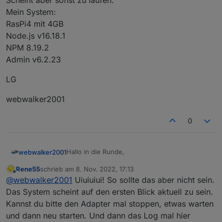
Scheint aber sonst zu laufen.
solarmanpv
.0
2022
-
11
-
08
08
:
00
:
11.791
	error	
Mein System:
solarmanpv
.0
2022
-
11
-
08
08
:
00
:
11.786
	error	
RasPi4 mit 4GB
solarmanpv
.0
2022
-
11
-
08
08
:
00
:
11.785
	error	
Node.js v16.18.1
solarmanpv
.0
2022
-
11
-
08
08
:
00
:
11.780
NPM 8.19.2
solarmanpv
.0
2022
-
11
-
08
08
:
00
:
11.779
	error	
solarmanpv
.0
2022
-
11
-
08
08
:
00
:
11.776
	error	
Admin v6.2.23
LG
webwalker2001
0
Hallo in die Runde,
webwalker2001
Rene55
schrieb am
8. Nov. 2022, 17:13
ich bekomme ab und zu folgende
zuletzt editiert von
Offline
@
webwalker2001
Uiuiuiui! So sollte das aber nicht sein.
Fehlermeldungen:
solarmanpv.0 2022-11-08 08:00:11.819
Das System scheint auf den ersten Blick aktuell zu sein.
solarmanpv.0 2022-11-08 08:00:11.818	e
Kannst du bitte den Adapter mal stoppen, etwas warten
Scheint aber sonst zu laufen.
solarmanpv.0 2022-11-08 08:00:11.818	
und dann neu starten. Und dann das Log mal hier
Mein System:
solarmanpv.0 2022-11-08 08:00:11.817	e