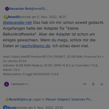
@
rene55
Alexander Reh
Hi! Ja das ist schon kein Balkonkraftwerk mehr
Rene55
schrieb am
5. Nov. 2022, 18:21
sondern eine nicht ganz kleine Off-Grid Anlage
LG Alex
zuletzt editiert von
Offline
@
alexander-reh
Das hab ich mir schon soweit gedacht.
🙈
Wie komme ich denn an deine Mail Adresse?
Angefangen hatte der Adapter für "kleine
Dann sende ich dir das was du brauchst.
Balkonkraftwerke". Aber der Adapter ist schon um
einiges gewachsen. Wenn du mags, schick mir die
Daten an
raschy@gmx.de
. Ich schau dann mal.
Host: Fujitsu Intel(R) Pentium(R) CPU G4560T, 32 GB RAM, Proxmox 8.x +
lxc Ubuntu 22.04
ioBroker (8 GB RAM) Node.js: 20.19.1, NPM: 10.8.2, js-Controller: 7.0.6,
Admin: 7.6.3
Wetterstation: Froggit WH3000SE V1.6.6
1 Antwort
0
@
burgi
sagte in
[Neuer Adapter] Solarman PV,
Rene55
Bosswerk MI600
:
Burgi
schrieb am
5. Nov. 2022, 22:51
B