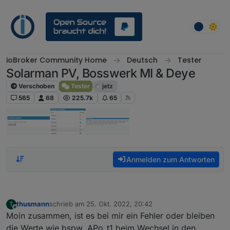
Weiter zum Inhalt
ioBroker Community Home
Deutsch
Tester
Solarman PV, Bosswerk MI & Deye
Verschoben
Tester
jetz
565
68
225.7k
65
Anmelden zum Antworten
thusmann
schrieb am
25. Okt. 2022, 20:42
T
zuletzt editiert von
Offline
Moin zusammen, ist es bei mir ein Fehler oder bleiben
die Werte wie bspw. APo_t1 beim Wechsel in den