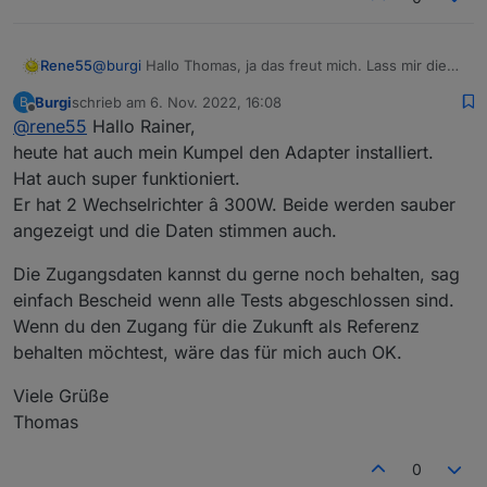
Rene55
@
burgi
Hallo Thomas, ja das freut mich. Lass mir die
Zugangsdaten noch ein paar Tage so stehen, da ich
Burgi
schrieb am
6. Nov. 2022, 16:08
B
noch Gegenchecken muss, ob es noch irgendwelche
zuletzt editiert von
Offline
@
rene55
Hallo Rainer,
Seiteneffekte mit 'Non-Business' oder Hybridanlagen
gibt.
heute hat auch mein Kumpel den Adapter installiert.
LG Rainer
Hat auch super funktioniert.
Er hat 2 Wechselrichter â 300W. Beide werden sauber
angezeigt und die Daten stimmen auch.
Die Zugangsdaten kannst du gerne noch behalten, sag
einfach Bescheid wenn alle Tests abgeschlossen sind.
Wenn du den Zugang für die Zukunft als Referenz
behalten möchtest, wäre das für mich auch OK.
Viele Grüße
Thomas
0