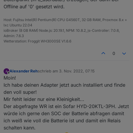
Offline auf '0' gesetzt wird.
Host: Fujitsu Intel(R) Pentium(R) CPU G4560T, 32 GB RAM, Proxmox 8.x +
lxc Ubuntu 22.04
ioBroker (8 GB RAM) Node.js: 20.19.1, NPM: 10.8.2, js-Controller: 7.0.6,
Admin: 7.6.3
Wetterstation: Froggit WH3000SE V1.6.6
0
Alexander Reh
schrieb am
3. Nov. 2022, 07:15
zuletzt editiert von
Offline
Moin!
Ich habe deinen Adapter jetzt auch installiert und finde
den voll super!
Mir fehlt leider nur eine Kleinigkeit...
Der abgefragte WR ist ein Sofar HYD-20KTL-3PH. Jetzt
würde ich gerne den SOC der Batterie abfragen damit
ich weiß wie voll die Batterie ist und damit ein Relais
schalten kann.