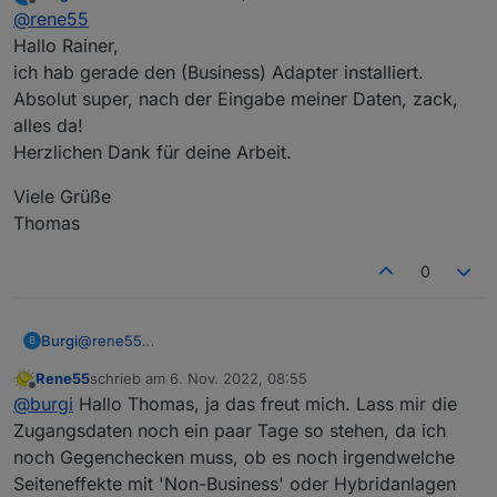
zuletzt editiert von
Offline
@
rene55
Business Version :
Hallo Rainer,
ich hab gerade den (Business) Adapter installiert.
Hallo Thomas,
ich komm mit deiner Business Version nicht zurecht.
Absolut super, nach der Eingabe meiner Daten, zack,
Ich bekomme ja noch nicht mal die Stationsnummer
alles da!
von deiner Anlage. Bist du sicher, dass 'Business' die
Herzlichen Dank für deine Arbeit.
richtige App ist bzw. bekommst du die Daten über die
App?
Viele Grüße
Thomas
0
@
rene55
Burgi
B
Hallo Rainer,
Rene55
schrieb am
6. Nov. 2022, 08:55
ich hab gerade den (Business) Adapter installiert.
Viele Grüße
zuletzt editiert von
Offline
@
burgi
Hallo Thomas, ja das freut mich. Lass mir die
Absolut super, nach der Eingabe meiner Daten, zack,
Thomas
alles da!
Zugangsdaten noch ein paar Tage so stehen, da ich
Herzlichen Dank für deine Arbeit.
noch Gegenchecken muss, ob es noch irgendwelche
Seiteneffekte mit 'Non-Business' oder Hybridanlagen