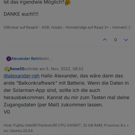
Ist das irgendwie Möglich?
DANKE euch!!!!
IOBroker auf Raspi4 - 4GB; Hoobs - Homebridge auf Raspi 3+ - Homekit ;)
0
Moin!
Alexander Reh
Ich habe deinen Adapter jetzt auch installiert
Rene55
schrieb am
5. Nov. 2022, 08:52
und finde den voll super!
DANKE euch!!!!
zuletzt editiert von
Offline
@
alexander-reh
Hallo Alexander, das wäre dann das
Mir fehlt leider nur eine Kleinigkeit...
Der abgefragte WR ist ein Sofar HYD-20KTL-
erste "Balkonkraftwerk" mit Batterie. Wenn die Daten in
3PH. Jetzt würde ich gerne den SOC der
der Solarman-App sind, sollte ich die auch
Batterie abfragen damit ich weiß wie voll die
herausbekommen. Kannst du mir zum Testen mal deine
Batterie ist und damit ein Relais schalten kann.
Zugangsdaten (per Mail) zukommen lassen.
Ist das irgendwie Möglich?
VG
Host: Fujitsu Intel(R) Pentium(R) CPU G4560T, 32 GB RAM, Proxmox 8.x +
lxc Ubuntu 22.04