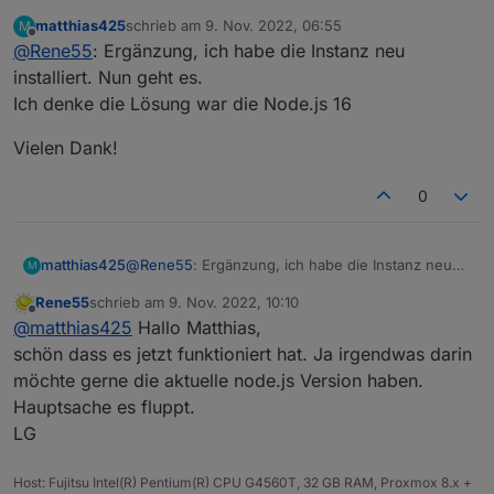
matthias425
schrieb am
9. Nov. 2022, 06:55
M
zuletzt editiert von
Offline
@
Rene55
: Ergänzung, ich habe die Instanz neu
installiert. Nun geht es.
Ich denke die Lösung war die Node.js 16
Vielen Dank!
0
@
Rene55
: Ergänzung, ich habe die Instanz neu
matthias425
M
installiert. Nun geht es.
Rene55
schrieb am
9. Nov. 2022, 10:10
Ich denke die Lösung war die Node.js 16
Vielen Dank!
zuletzt editiert von
Offline
@
matthias425
Hallo Matthias,
schön dass es jetzt funktioniert hat. Ja irgendwas darin
möchte gerne die aktuelle node.js Version haben.
Hauptsache es fluppt.
LG
Host: Fujitsu Intel(R) Pentium(R) CPU G4560T, 32 GB RAM, Proxmox 8.x +