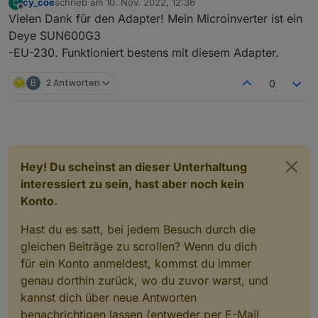
cy_coe
schrieb am
10. Nov. 2022, 12:36
C
zuletzt editiert von
Offline
Vielen Dank für den Adapter! Mein Microinverter ist ein
Deye SUN600G3
-EU-230. Funktioniert bestens mit diesem Adapter.
B
2 Antworten
0
Hey! Du scheinst an dieser Unterhaltung
interessiert zu sein, hast aber noch kein
Konto.
Hast du es satt, bei jedem Besuch durch die
gleichen Beiträge zu scrollen? Wenn du dich
für ein Konto anmeldest, kommst du immer
genau dorthin zurück, wo du zuvor warst, und
kannst dich über neue Antworten
benachrichtigen lassen (entweder per E-Mail