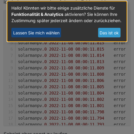
ich bekomme ab und zu folgende Fehlermeldungen:
Hallo! Könnten wir bitte einige zusätzliche Dienste für
Funktionalität & Analytics
aktivieren? Sie können Ihre
solarmanpv
.0
2022
-
11
-
08
08
:
00
:
11.819
	error	
Zustimmung später jederzeit ändern oder zurückziehen.
solarmanpv
.0
2022
-
11
-
08
08
:
00
:
11.818
	error	
solarmanpv
.0
2022
-
11
-
08
08
:
00
:
11.818
Lassen Sie mich wählen
Das ist ok
solarmanpv
.0
2022
-
11
-
08
08
:
00
:
11.817
	error	
solarmanpv
.0
2022
-
11
-
08
08
:
00
:
11.815
	error	
solarmanpv
.0
2022
-
11
-
08
08
:
00
:
11.815
	error	
solarmanpv
.0
2022
-
11
-
08
08
:
00
:
11.814
solarmanpv
.0
2022
-
11
-
08
08
:
00
:
11.813
	error	
solarmanpv
.0
2022
-
11
-
08
08
:
00
:
11.809
	error	
solarmanpv
.0
2022
-
11
-
08
08
:
00
:
11.808
	error	
solarmanpv
.0
2022
-
11
-
08
08
:
00
:
11.806
solarmanpv
.0
2022
-
11
-
08
08
:
00
:
11.805
	error	
solarmanpv
.0
2022
-
11
-
08
08
:
00
:
11.804
	error	
solarmanpv
.0
2022
-
11
-
08
08
:
00
:
11.802
	error	
solarmanpv
.0
2022
-
11
-
08
08
:
00
:
11.801
solarmanpv
.0
2022
-
11
-
08
08
:
00
:
11.798
	error	
solarmanpv
.0
2022
-
11
-
08
08
:
00
:
11.794
	error	
solarmanpv
.0
2022
-
11
-
08
08
:
00
:
11.793
	error	
solarmanpv
.0
2022
-
11
-
08
08
:
00
:
11.792