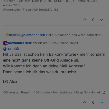
ioBroker (8 GB RAM) Node.js: 20.19.1, NPM: 10.8.2, js-Controller: 7.0.6,
Admin: 7.6.3
Wetterstation: Froggit WH3000SE V1.6.6
0
Rene55
@
alexander-reh
Hallo Alexander, das wäre dann das
erste "Balkonkraftwerk" mit Batterie. Wenn die Daten
Alexander Reh
schrieb am
5. Nov. 2022, 10:29
in der Solarman-App sind, sollte ich die auch
zuletzt editiert von
Offline
@
rene55
herausbekommen. Kannst du mir zum Testen mal
deine Zugangsdaten (per Mail) zukommen lassen.
Hi! Ja das ist schon kein Balkonkraftwerk mehr sondern
VG
eine nicht ganz kleine Off-Grid Anlage 🙈
Wie komme ich denn an deine Mail Adresse?
Dann sende ich dir das was du brauchst.
LG Alex
IOBroker auf Raspi4 - 4GB; Hoobs - Homebridge auf Raspi 3+ - Homekit ;)
0