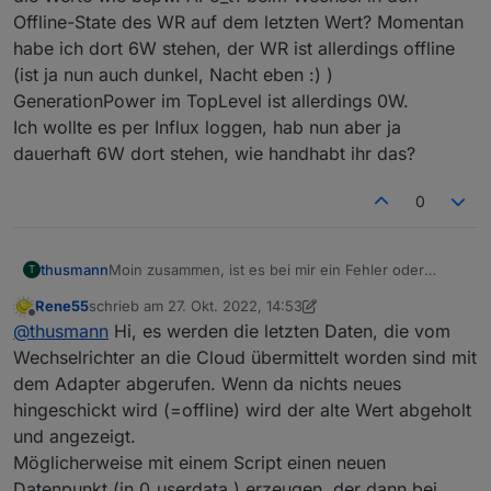
Offline-State des WR auf dem letzten Wert? Momentan
habe ich dort 6W stehen, der WR ist allerdings offline
(ist ja nun auch dunkel, Nacht eben :) )
GenerationPower im TopLevel ist allerdings 0W.
Ich wollte es per Influx loggen, hab nun aber ja
dauerhaft 6W dort stehen, wie handhabt ihr das?
0
thusmann
Moin zusammen, ist es bei mir ein Fehler oder
T
bleiben die Werte wie bspw. APo_t1 beim Wechsel in
Rene55
schrieb am
27. Okt. 2022, 14:53
den Offline-State des WR auf dem letzten Wert?
zuletzt editiert von Rene55
Offline
@
thusmann
Hi, es werden die letzten Daten, die vom
Momentan habe ich dort 6W stehen, der WR ist
allerdings offline (ist ja nun auch dunkel, Nacht eben
Wechselrichter an die Cloud übermittelt worden sind mit
:) )
dem Adapter abgerufen. Wenn da nichts neues
GenerationPower im TopLevel ist allerdings 0W.
hingeschickt wird (=offline) wird der alte Wert abgeholt
Ich wollte es per Influx loggen, hab nun aber ja
und angezeigt.
dauerhaft 6W dort stehen, wie handhabt ihr das?
Möglicherweise mit einem Script einen neuen
Datenpunkt (in 0_userdata.) erzeugen, der dann bei