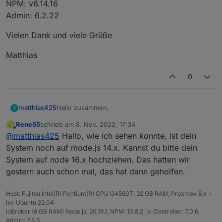
NPM: v6.14.16
Admin: 6.2.22
Vielen Dank und viele Grüße
Matthias
0
Hallo zusammen,
matthias425
M
Rene55
schrieb am
8. Nov. 2022, 17:34
seit kurzem habe ich auch den MI600 von
zuletzt editiert von
Offline
@
matthias425
Hallo, wie ich sehen konnte, ist dein
Bosswerk in Betrieb.
Freudig habe ich gesehen das sich Rainer die
Leider funktioniert es bei mir nicht. Ich poste mal
System noch auf mode.js 14.x. Kannst du bitte dein
Mühe gemacht hat einen Adapter bereit zu
was ich habe/bekomme, vielleicht hat jemand eine
System auf node 16.x hochziehen. Das hatten wir
stellen. Vielen Dank dafür!!!
Idee die mich weiterbringt.
Der Adapter ist installiert und läuft, Daten wurden
gestern auch schon mal, das hat dann geholfen.
beim Service angefragt und sind eingetragen.
In den Objekten bekomme ich folgenden Baum:
Fehlermeldung im Protokoll:
Host: Fujitsu Intel(R) Pentium(R) CPU G4560T, 32 GB RAM, Proxmox 8.x +
lxc Ubuntu 22.04
2022-11-08 18:12:00.834 - info: solarmanp
ioBroker (8 GB RAM) Node.js: 20.19.1, NPM: 10.8.2, js-Controller: 7.0.6,
2022-11-08 18:12:04.288 - warn: solarmanpv
Mein System:
Admin: 7.6.3
2022-11-08 18:12:04.289 - info: solarmanpv