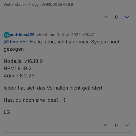
Wetterstation: Froggit WH3000SE V1.6.6
Node.js: v14.19.0
NPM: v6.14.16
0
Admin: 6.2.22
Vielen Dank und viele Grüße
Matthias
matthias425
schrieb am
9. Nov. 2022, 06:47
M
zuletzt editiert von
Offline
@
Rene55
: Hallo Rene, ich habe mein System hoch
gezogen
Node.js: v16.18.0
NPM: 8.19.2
Admin 6.2.23
leider hat sich das Verhalten nicht geändert
Hast du noch eine Idee? :-)
LG
0