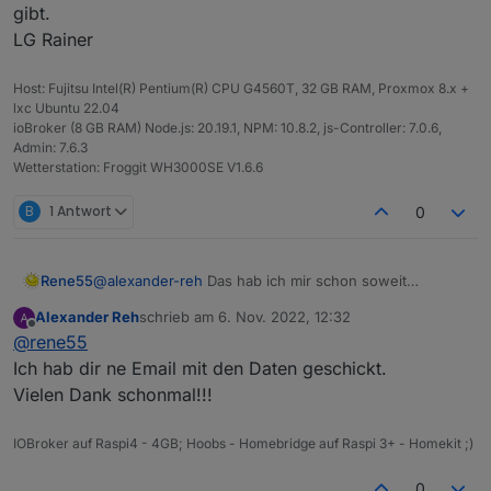
gibt.
LG Rainer
Host: Fujitsu Intel(R) Pentium(R) CPU G4560T, 32 GB RAM, Proxmox 8.x +
lxc Ubuntu 22.04
ioBroker (8 GB RAM) Node.js: 20.19.1, NPM: 10.8.2, js-Controller: 7.0.6,
Admin: 7.6.3
Wetterstation: Froggit WH3000SE V1.6.6
B
1 Antwort
0
Rene55
@
alexander-reh
Das hab ich mir schon soweit
gedacht. Angefangen hatte der Adapter für "kleine
Alexander Reh
schrieb am
6. Nov. 2022, 12:32
Balkonkraftwerke". Aber der Adapter ist schon um
zuletzt editiert von
Offline
@
rene55
einiges gewachsen. Wenn du mags, schick mir die
Daten an
raschy@gmx.de
. Ich schau dann mal.
Ich hab dir ne Email mit den Daten geschickt.
Vielen Dank schonmal!!!
IOBroker auf Raspi4 - 4GB; Hoobs - Homebridge auf Raspi 3+ - Homekit ;)
0