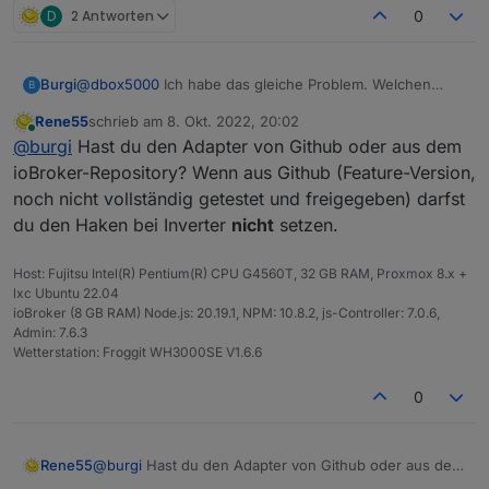
Als letzte Neuerung ist hinzugekommen, dass
D
2 Antworten
0
werden können. Dazu gibt es jetzt einen neuen Tab
ausgewählte Datenpunkte auf Null gesetzt werden
"Systemmodule". Hier werden nach dem Start des
können. Es mag für verschiedene Dashboards oder
Adapters die von der Cloud auslesbaren Module
Grafiken befremdlich erscheinen, wenn bei völliger
eingetragen und der User kann dann per Haken
@
dbox5000
Ich habe das gleiche Problem. Welchen
Burgi
B
Dunkelheit noch 3-10 W Ertrag (letzter an die Cloud
entscheiden, ob die Module interessant sind oder
Fehler hast du gemacht?
übermittelter Wert) angezeigt werden. Das kann man
Rene55
schrieb am
8. Okt. 2022, 20:02
nicht.
Bei mir im Log steht
Ich hab den mi600.
zuletzt editiert von
jetzt über
Online
@
burgi
Hast du den Adapter von Github oder aus dem
solarmanpv.0 info Terminated
Zugangsdaten sind da.
(ADAPTER_REQUESTED_TERMINATION): Everything
Wo liegt mein Problem?
Vielen Dank im Voraus!
entsprechend dem eigenen Anspruch anpassen.
ioBroker-Repository? Wenn aus Github (Feature-Version,
done. Going to terminate till next schedule
Thomas
Für Fragen und Anregungen habe ich immer ein
noch nicht vollständig getestet und freigegeben) darfst
solarmanpv.0 warn [initializeStation] error: TypeError:
offenes Ohr. Bin mal gespannt, wie viele User diesen
du den Haken bei Inverter
nicht
setzen.
response.data.stationList is not iterable
Adapter einsetzen werden.
solarmanpv.0 info starting. Version 0.1.4 (non-npm:
raschy/ioBroker.solarmanpv#3f0.....f7c0) in
Host: Fujitsu Intel(R) Pentium(R) CPU G4560T, 32 GB RAM, Proxmox 8.x +
/opt/iobroker/node_modules/iobroker.solarmanpv, node:
lxc Ubuntu 22.04
v16.17.0, js-controller: 4.0.23
ioBroker (8 GB RAM) Node.js: 20.19.1, NPM: 10.8.2, js-Controller: 7.0.6,
Admin: 7.6.3
Wetterstation: Froggit WH3000SE V1.6.6
0
Rene55
@
burgi
Hast du den Adapter von Github oder aus dem
ioBroker-Repository? Wenn aus Github (Feature-