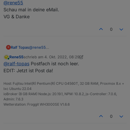
Offline
@
rene55
ich mal intensiver nachsehen
Schau mal in deine eMail.
VG & Danke
0
Ralf Topas
@
rene55
R
Schau mal in deine eMail.
Rene55
schrieb am
4. Okt. 2022, 08:29
VG & Danke
zuletzt editiert von Rene55
10. Apr. 2022, 14:29
Online
@
ralf-topas
Postfach ist noch leer.
EDIT: Jetzt ist Post da!
Host: Fujitsu Intel(R) Pentium(R) CPU G4560T, 32 GB RAM, Proxmox 8.x +
lxc Ubuntu 22.04
ioBroker (8 GB RAM) Node.js: 20.19.1, NPM: 10.8.2, js-Controller: 7.0.6,
Admin: 7.6.3
Wetterstation: Froggit WH3000SE V1.6.6
0