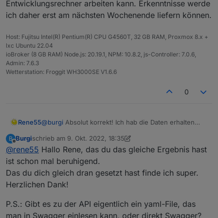
Entwicklungsrechner arbeiten kann. Erkenntnisse werde
ich daher erst am nächsten Wochenende liefern können.
Host: Fujitsu Intel(R) Pentium(R) CPU G4560T, 32 GB RAM, Proxmox 8.x +
lxc Ubuntu 22.04
ioBroker (8 GB RAM) Node.js: 20.19.1, NPM: 10.8.2, js-Controller: 7.0.6,
Admin: 7.6.3
Wetterstation: Froggit WH3000SE V1.6.6
0
Rene55
@
burgi
Absolut korrekt! Ich hab die Daten erhalten
und erzeugen bei mir den gleichen Fehler. Ich bin
Burgi
schrieb am
9. Okt. 2022, 18:35
B
leider in dieser Woche unterwegs, so dass ich nicht
zuletzt editiert von Burgi
10. Sept. 2022, 20:42
Offline
@
rene55
Hallo Rene, das du das gleiche Ergebnis hast
am Entwicklungsrechner arbeiten kann. Erkenntnisse
werde ich daher erst am nächsten Wochenende
ist schon mal beruhigend.
liefern können.
Das du dich gleich dran gesetzt hast finde ich super.
Herzlichen Dank!
P.S.: Gibt es zu der API eigentlich ein yaml-File, das
man in Swagger einlesen kann, oder direkt Swagger?