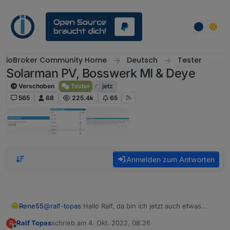
Weiter zum Inhalt
ioBroker Community Home
Deutsch
Tester
Solarman PV, Bosswerk MI & Deye
Verschoben
Tester
jetz
565
68
225.4k
65
Anmelden zum Antworten
Rene55
@
ralf-topas
Hallo Ralf, da bin ich jetzt auch etwas
ratlos. Vertraust du mir und schickst mir per Mail
Ralf Topas
schrieb am
4. Okt. 2022, 08:26
R
(
raschy@gmx.de
) deine 4 Zugangsdaten. Dann kann
zuletzt editiert von