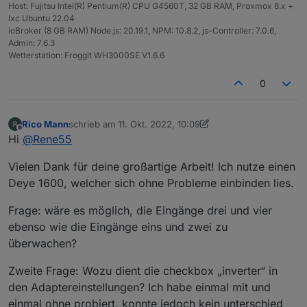
Host: Fujitsu Intel(R) Pentium(R) CPU G4560T, 32 GB RAM, Proxmox 8.x +
lxc Ubuntu 22.04
ioBroker (8 GB RAM) Node.js: 20.19.1, NPM: 10.8.2, js-Controller: 7.0.6,
Admin: 7.6.3
Wetterstation: Froggit WH3000SE V1.6.6
0
Rico Mann
schrieb am
11. Okt. 2022, 10:09
zuletzt editiert von Rico Mann
10. Nov. 2022, 12:11
Offline
Hi
@
Rene55
Vielen Dank für deine großartige Arbeit! Ich nutze einen
Deye 1600, welcher sich ohne Probleme einbinden lies.
Frage: wäre es möglich, die Eingänge drei und vier
ebenso wie die Eingänge eins und zwei zu
überwachen?
Zweite Frage: Wozu dient die checkbox „inverter“ in
den Adaptereinstellungen? Ich habe einmal mit und
einmal ohne probiert, konnte jedoch kein unterschied