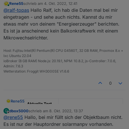
Rene55
schrieb am
4. Okt. 2022, 12:41
zuletzt editiert von
Online
@
ralf-topas
Hallo Ralf, ich hab die Daten mal bei mir
eingetragen - und sehe auch nichts. Kannst du mir
etwas mehr von deinem "Energieerzeuger" berichten.
Es ist ja anscheinend kein Balkonkraftwerk mit einem
Mikrowechselrichter.
Host: Fujitsu Intel(R) Pentium(R) CPU G4560T, 32 GB RAM, Proxmox 8.x +
lxc Ubuntu 22.04
ioBroker (8 GB RAM) Node.js: 20.19.1, NPM: 10.8.2, js-Controller: 7.0.6,
Admin: 7.6.3
Wetterstation: Froggit WH3000SE V1.6.6
0
Rene55
Aktuelle Test
Version
0.5.1
dbox5000
schrieb am
8. Okt. 2022, 13:37
D
zuletzt editiert von
Offline
@
rene55
Hallo, bei mir füllt sich der Objektbaum nicht.
Veröffentlichun
23.06.2022
Es ist nur der Hauptordner solarmanpv vorhanden.
gsdatum