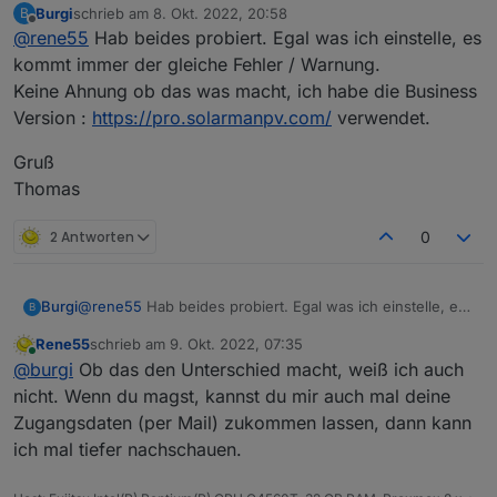
Burgi
schrieb am
8. Okt. 2022, 20:58
B
Version, noch nicht vollständig getestet und
zuletzt editiert von
Offline
@
rene55
Hab beides probiert. Egal was ich einstelle, es
freigegeben) darfst du den Haken bei Inverter
nicht
setzen.
kommt immer der gleiche Fehler / Warnung.
Keine Ahnung ob das was macht, ich habe die Business
Version :
https://pro.solarmanpv.com/
verwendet.
Gruß
Thomas
2 Antworten
0
@
rene55
Hab beides probiert. Egal was ich einstelle, es
Burgi
B
kommt immer der gleiche Fehler / Warnung.
Rene55
schrieb am
9. Okt. 2022, 07:35
Keine Ahnung ob das was macht, ich habe die Business
Gruß
zuletzt editiert von
Online
@
burgi
Ob das den Unterschied macht, weiß ich auch
Version :
https://pro.solarmanpv.com/
verwendet.
Thomas
nicht. Wenn du magst, kannst du mir auch mal deine
Zugangsdaten (per Mail) zukommen lassen, dann kann
ich mal tiefer nachschauen.