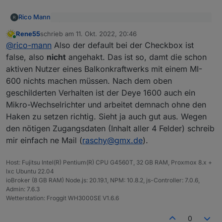
Rico Mann
[
@
rico-mann
Zweite Frage zuerst: Mit der
Rene55
schrieb am
11. Okt. 2022, 20:46
Checkbox wird intern von "Micro-Inverter" (für
zuletzt editiert von
Online
Guten Abend Rene und Guten Abend in die Runde ,
Balkonkraftwerke mi dem MI-600 o.ä.) auf
@
rico-mann
Also der default bei der Checkbox ist
also die Ersteinrichtung habe ich eingeschalteter
"Inverter" für große Inverter umgeschaltet. Ist
false, also
nicht
angehakt. Das ist so, damt die schon
Inverter Checkbox gemacht (ist glaube auch
noch in Erprobung und daher noch nicht
aktiven Nutzer eines Balkonkraftwerks mit einem MI-
default)
sauber erklärt. Es sollte so sein, dass nur in
600 nichts machen müssen. Nach dem oben
Da gab es folgende Datenpunkte:
einer Einstellung aktuelle Daten ankommen.
Kannst du das bitte mal beobachten?
geschilderten Verhalten ist der Deye 1600 auch ein
Danach habe ich die Inverter Checkbox
Für die Eingänge 3 und 4 muss ich mal sehen,
Mikro-Wechselrichter und arbeitet demnach ohne den
rausgenommenen und paar weitere sehr nützliche
ob davon auch Daten ankommen. Da ich nur
Haken zu setzen richtig. Sieht ja auch gut aus. Wegen
Datenpunkte Datenpunkte bekommen:
einen MI-600 habe, mache ich das alles im
den nötigen Zugangsdaten (Inhalt aller 4 Felder) schreib
Blindflug. Notfalls brauche ich auch mal deine
Zugangsdaten.
mir einfach ne Mail (
raschy@gmx.de
).
Host: Fujitsu Intel(R) Pentium(R) CPU G4560T, 32 GB RAM, Proxmox 8.x +
lxc Ubuntu 22.04
ioBroker (8 GB RAM) Node.js: 20.19.1, NPM: 10.8.2, js-Controller: 7.0.6,
Admin: 7.6.3
Wetterstation: Froggit WH3000SE V1.6.6
Ich stelle mich und meinen WR sehr gerne zum
Ausprobieren und Testen zur Verfügung. Leider
kann ich dir keine PN schreiben, dazu musst du mir
Danke und Gruß
0