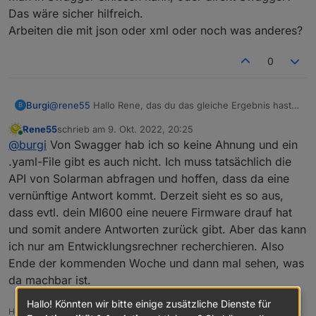
Das wäre sicher hilfreich.
Arbeiten die mit json oder xml oder noch was anderes?
0
@
rene55
Hallo Rene, das du das gleiche Ergebnis hast
Burgi
B
ist schon mal beruhigend.
Rene55
schrieb am
9. Okt. 2022, 20:25
Das du dich gleich dran gesetzt hast finde ich super.
P.S.: Gibt es zu der API eigentlich ein yaml-File, das man
zuletzt editiert von
Online
@
burgi
Von Swagger hab ich so keine Ahnung und ein
Herzlichen Dank!
in Swagger einlesen kann, oder direkt Swagger?
Das wäre sicher hilfreich.
.yaml-File gibt es auch nicht. Ich muss tatsächlich die
Arbeiten die mit json oder xml oder noch was anderes?
API von Solarman abfragen und hoffen, dass da eine
vernünftige Antwort kommt. Derzeit sieht es so aus,
dass evtl. dein MI600 eine neuere Firmware drauf hat
und somit andere Antworten zurück gibt. Aber das kann
ich nur am Entwicklungsrechner recherchieren. Also
Ende der kommenden Woche und dann mal sehen, was
da machbar ist.
Hallo! Könnten wir bitte einige zusätzliche Dienste für
Host: Fujitsu Intel(R) Pentium(R) CPU G4560T, 32 GB RAM, Proxmox 8.x +