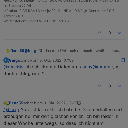
Host: Fujitsu Intel(R) Pentium(R) CPU G4560T, 32 GB RAM, Proxmox 8.x +
lxc Ubuntu 22.04
ioBroker (8 GB RAM) Node.js: 20.19.1, NPM: 10.8.2, js-Controller: 7.0.6,
Admin: 7.6.3
Wetterstation: Froggit WH3000SE V1.6.6
0
Rene55
@
burgi
Ob das den Unterschied macht, weiß ich auch
nicht. Wenn du magst, kannst du mir auch mal deine
Burgi
schrieb am
9. Okt. 2022, 07:59
B
Zugangsdaten (per Mail) zukommen lassen, dann kann
zuletzt editiert von
Offline
@
rene55
Ich schicke die Daten an
raschy@gmx.de
, ist
ich mal tiefer nachschauen.
doch richtig, oder?
0
Rene55
schrieb am
9. Okt. 2022, 16:02
zuletzt editiert von Rene55
10. Sept. 2022, 18:14
Online
@
burgi
Absolut korrekt! Ich hab die Daten erhalten und
erzeugen bei mir den gleichen Fehler. Ich bin leider in
dieser Woche unterwegs, so dass ich nicht am