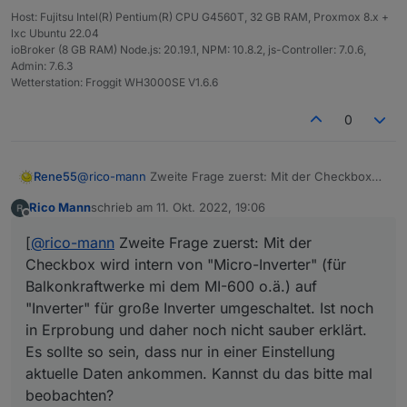
Host: Fujitsu Intel(R) Pentium(R) CPU G4560T, 32 GB RAM, Proxmox 8.x +
lxc Ubuntu 22.04
ioBroker (8 GB RAM) Node.js: 20.19.1, NPM: 10.8.2, js-Controller: 7.0.6,
Admin: 7.6.3
Wetterstation: Froggit WH3000SE V1.6.6
0
Rene55
@
rico-mann
Zweite Frage zuerst: Mit der Checkbox
wird intern von "Micro-Inverter" (für Balkonkraftwerke
Rico Mann
schrieb am
11. Okt. 2022, 19:06
mi dem MI-600 o.ä.) auf "Inverter" für große Inverter
zuletzt editiert von
Offline
umgeschaltet. Ist noch in Erprobung und daher noch
[
@
rico-mann
Zweite Frage zuerst: Mit der
nicht sauber erklärt. Es sollte so sein, dass nur in einer
Checkbox wird intern von "Micro-Inverter" (für
Einstellung aktuelle Daten ankommen. Kannst du das
bitte mal beobachten?
Balkonkraftwerke mi dem MI-600 o.ä.) auf
Für die Eingänge 3 und 4 muss ich mal sehen, ob
"Inverter" für große Inverter umgeschaltet. Ist noch
davon auch Daten ankommen. Da ich nur einen MI-
in Erprobung und daher noch nicht sauber erklärt.
600 habe, mache ich das alles im Blindflug. Notfalls
brauche ich auch mal deine Zugangsdaten.
Es sollte so sein, dass nur in einer Einstellung
aktuelle Daten ankommen. Kannst du das bitte mal
beobachten?