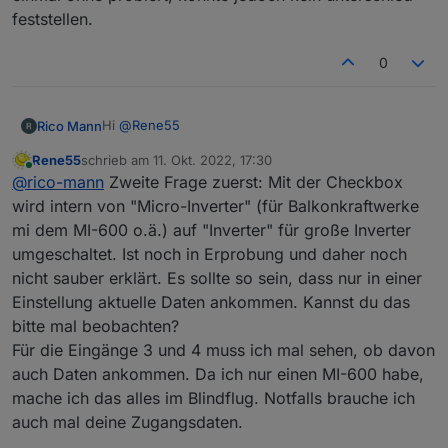
feststellen.
0
Hi
@
Rene55
Rico Mann
Rene55
schrieb am
11. Okt. 2022, 17:30
Vielen Dank für deine großartige Arbeit! Ich nutze
zuletzt editiert von
Online
@
rico-mann
Zweite Frage zuerst: Mit der Checkbox
einen
Deye 1600, welcher sich ohne Probleme einbinden
Frage: wäre es möglich, die Eingänge drei und vier
wird intern von "Micro-Inverter" (für Balkonkraftwerke
lies.
ebenso wie die Eingänge eins und zwei zu
mi dem MI-600 o.ä.) auf "Inverter" für große Inverter
überwachen?
Zweite Frage: Wozu dient die checkbox „inverter“ in
umgeschaltet. Ist noch in Erprobung und daher noch
den Adaptereinstellungen? Ich habe einmal mit und
nicht sauber erklärt. Es sollte so sein, dass nur in einer
einmal ohne probiert, konnte jedoch kein
unterschied feststellen.
Einstellung aktuelle Daten ankommen. Kannst du das
bitte mal beobachten?
Für die Eingänge 3 und 4 muss ich mal sehen, ob davon
auch Daten ankommen. Da ich nur einen MI-600 habe,
mache ich das alles im Blindflug. Notfalls brauche ich
auch mal deine Zugangsdaten.