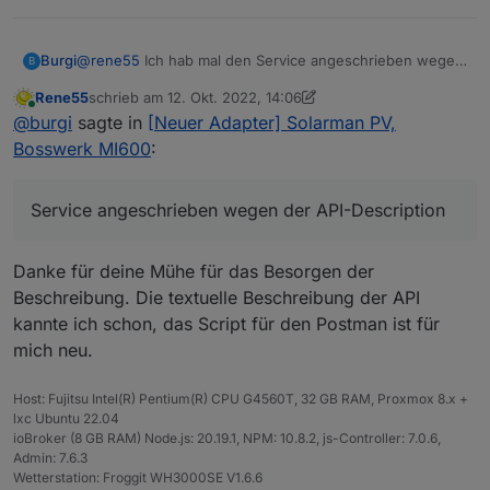
erst folgen (komisch-aber stand da) Schreib mir mal
was du brauchst
Burgi
@
rene55
Ich hab mal den Service angeschrieben wegen
B
der API-Description. Mal sehen, was sie antworten.
Rene55
schrieb am
12. Okt. 2022, 14:06
zuletzt editiert von Rene55
10. Dez. 2022, 16:07
Online
@
burgi
sagte in
[Neuer Adapter] Solarman PV,
Bosswerk MI600
:
Service angeschrieben wegen der API-Description
Danke für deine Mühe für das Besorgen der
Beschreibung. Die textuelle Beschreibung der API
kannte ich schon, das Script für den Postman ist für
mich neu.
Host: Fujitsu Intel(R) Pentium(R) CPU G4560T, 32 GB RAM, Proxmox 8.x +
lxc Ubuntu 22.04
ioBroker (8 GB RAM) Node.js: 20.19.1, NPM: 10.8.2, js-Controller: 7.0.6,
Admin: 7.6.3
Wetterstation: Froggit WH3000SE V1.6.6