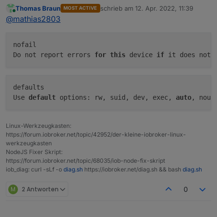
Thomas Braun
schrieb am
12. Apr. 2022, 11:39
MOST ACTIVE
Falls ich "nofail" nicht habe, würde das System
zuletzt editiert von
Online
@
mathias2803
doch beim Hochfahren hängen bleiben, wenn
etwas mit der Platte nicht in Ordnung ist, oder?
Was beeinflusst das "defaults"?
nofail

Do not report errors 
for
this
 device 
if
defaults

Use 
default
 options: rw, suid, dev, exec, 
auto
, nous
Linux-Werkzeugkasten:
https://forum.iobroker.net/topic/42952/der-kleine-iobroker-linux-
werkzeugkasten
NodeJS Fixer Skript:
https://forum.iobroker.net/topic/68035/iob-node-fix-skript
iob_diag: curl -sLf -o
diag.sh
https://iobroker.net/diag.sh && bash
diag.sh
M
2 Antworten
0