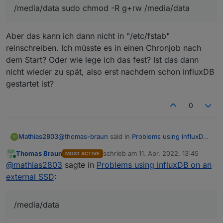
mount-Punktes.
die Rechte vergeben:
/media/data sudo chmod -R g+rw /media/data
sudo chown -R UserNameOfSudo:users /medi
Aber das kann ich dann nicht in "/etc/fstab"
reinschreiben. Ich müsste es in einen Chronjob nach
dem Start? Oder wie lege ich das fest? Ist das dann
nicht wieder zu spät, also erst nachdem schon influxDB
gestartet ist?
0
@
thomas-braun
said in
Problems using influxDB
Mathias2803
M
on an external SSD
:
Thomas Braun
schrieb am
11. Apr. 2022, 13:45
MOST ACTIVE
zuletzt editiert von
Online
sudo chown -R UserNameOfSudo:users
@
mathias2803
sagte in
Problems using influxDB on an
/media/data sudo chmod -R g+rw
external SSD
:
Aber das kann ich dann nicht in "/etc/fstab"
/media/data
reinschreiben. Ich müsste es in einen Chronjob
nach dem Start? Oder wie lege ich das fest? Ist
/media/data
das dann nicht wieder zu spät, also erst nachdem
schon influxDB gestartet ist?