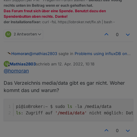
rechts unten im Beitrag wenn er euch geholfen hat.
Das Forum freut sich über eine Spende. Benutzt dazu den
Spendenbutton oben rechts. Danke!
der Installationsfixer:
curl -fsL https://iobroker.net/fix.sh | bash -
M
2 Antworten
0
@
mathias2803
sagte in
Problems using influxDB on
Homoran
an external SSD
:
Mathias2803
schrieb am
12. Apr. 2022, 10:18
M
zuletzt editiert von
Offline
@
homoran
An was siehst du das?
Das Verzeichnis media/data gibt es gar nicht. Woher
eben nicht, das war Bedingung:
kommt das und warum?
@
thomas-braun
sagte in
Problems using influxDB on
an external SSD
:
pi@ioBroker:~ $ sudo 
ls
 -la /media/data
ls
: Zugriff auf 
'/media/data'
 nicht möglich: Date
Wie sehen die Rechte an /media/data aus,
wenn das Dateisystem nicht gemounted ist
?
deswegen die Nachfrage
0