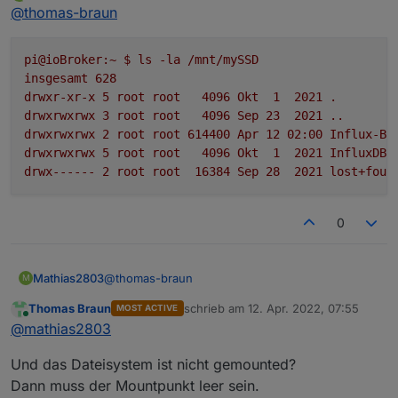
Offline
@
thomas-braun
pi@ioBroker:~
$
ls
-la
/mnt/mySSD
insgesamt
628
drwxr-xr-x
5
root
root
4096 
Okt
1
2021
.
drwxrwxrwx
3
root
root
4096 
Sep
23
2021
..
drwxrwxrwx
2
root
root
614400
Apr
12
02
:00
Influx-Ba
drwxrwxrwx
5
root
root
4096 
Okt
1
2021 
InfluxDB
drwx------
2
root
root
16384
Sep
28
2021 
lost+foun
0
@
thomas-braun
Mathias2803
M
Thomas Braun
schrieb am
12. Apr. 2022, 07:55
MOST ACTIVE
pi@ioBroker:~ $ ls -la /mnt/mySSD

zuletzt editiert von
Online
@
mathias2803
insgesamt 628

drwxr-xr-x 5 root root   4096 Okt  1  2021
Und das Dateisystem ist nicht gemounted?
drwxrwxrwx 3 root root   4096 Sep 23  2021
drwxrwxrwx 2 root root 614400 Apr 12 02:00
Dann muss der Mountpunkt leer sein.
drwxrwxrwx 5 root root   4096 Okt  1  2021