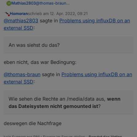
Mathias2803
@
thomas-braun
M
Wie meinst du, dass das Dateisystem nicht
Homoran
schrieb am
12. Apr. 2022, 09:21
gemountet ist??
zuletzt editiert von
Nicht stören
@
mathias2803
sagte in
Problems using influxDB on an
An was siehst du das?
external SSD
:
An was siehst du das?
eben nicht, das war Bedingung:
@
thomas-braun
sagte in
Problems using influxDB on an
external SSD
:
Wie sehen die Rechte an /media/data aus,
wenn
das Dateisystem nicht gemounted ist
?
deswegen die Nachfrage
kein Support per PN! - Fragen im Forum stellen -
Benutzt das Voting