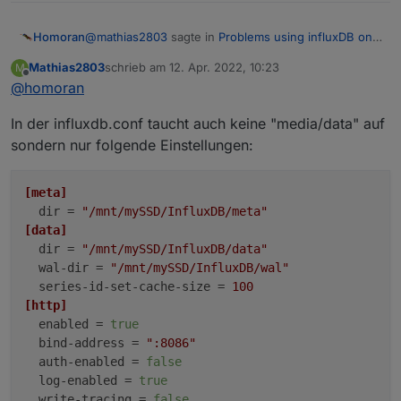
@
mathias2803
sagte in
Problems using influxDB on
Homoran
an external SSD
:
Mathias2803
schrieb am
12. Apr. 2022, 10:23
M
zuletzt editiert von
Offline
@
homoran
An was siehst du das?
In der influxdb.conf taucht auch keine "media/data" auf
eben nicht, das war Bedingung:
sondern nur folgende Einstellungen:
@
thomas-braun
sagte in
Problems using influxDB on
an external SSD
:
[meta]
dir
 = 
"/mnt/mySSD/InfluxDB/meta"
Wie sehen die Rechte an /media/data aus,
[data]
wenn das Dateisystem nicht gemounted ist
?
deswegen die Nachfrage
dir
 = 
"/mnt/mySSD/InfluxDB/data"
wal-dir
 = 
"/mnt/mySSD/InfluxDB/wal"
series-id-set-cache-size
 = 
100
[http]
enabled
 = 
true
bind-address
 = 
":8086"
auth-enabled
 = 
false
log-enabled
 = 
true
write-tracing
 = 
false