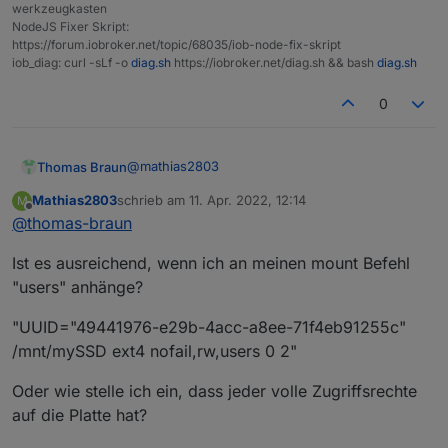
werkzeugkasten
NodeJS Fixer Skript:
https://forum.iobroker.net/topic/68035/iob-node-fix-skript
iob_diag: curl -sLf -o
diag.sh
https://iobroker.net/diag.sh && bash
diag.sh
0
@
mathias2803
Thomas Braun
Mathias2803
schrieb am
11. Apr. 2022, 12:14
M
Schau in die man-page:
zuletzt editiert von
Offline
@
thomas-braun
https://linux.die.net/man/8/mount
Ist es ausreichend, wenn ich an meinen mount Befehl
Da stehen alle Optionen für die einzelnen
"users" anhänge?
Dateisysteme drin.
"UUID="49441976-e29b-4acc-a8ee-71f4eb91255c"
/mnt/mySSD ext4 nofail,rw,users 0 2"
Oder wie stelle ich ein, dass jeder volle Zugriffsrechte
auf die Platte hat?