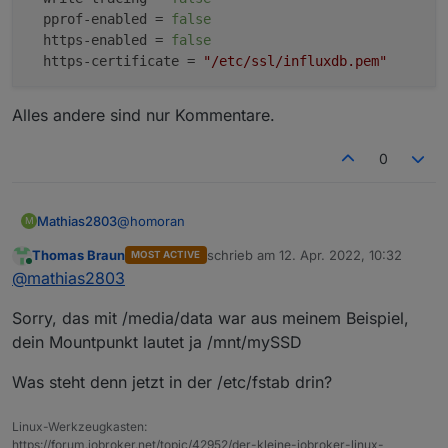
pprof-enabled
 = 
false
https-enabled
 = 
false
https-certificate
 = 
"/etc/ssl/influxdb.pem"
Alles andere sind nur Kommentare.
0
@
homoran
Mathias2803
M
Thomas Braun
schrieb am
12. Apr. 2022, 10:32
MOST ACTIVE
In der influxdb.conf taucht auch keine
zuletzt editiert von
Online
@
mathias2803
"media/data" auf sondern nur folgende
Einstellungen:
[meta]

Sorry, das mit /media/data war aus meinem Beispiel,
  dir = "/mnt/mySSD/InfluxDB/meta"

Alles andere sind nur Kommentare.
[data]

dein Mountpunkt lautet ja /mnt/mySSD
  dir = "/mnt/mySSD/InfluxDB/data"

  wal-dir = "/mnt/mySSD/InfluxDB/wal"

Was steht denn jetzt in der /etc/fstab drin?
  series-id-set-cache-size = 100

[http]

Linux-Werkzeugkasten:
  enabled = true

https://forum.iobroker.net/topic/42952/der-kleine-iobroker-linux-