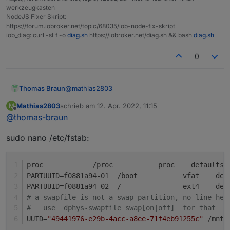
  bind-address = ":8086"

werkzeugkasten
  auth-enabled = false

NodeJS Fixer Skript:
  log-enabled = true

https://forum.iobroker.net/topic/68035/iob-node-fix-skript
  write-tracing = false

iob_diag: curl -sLf -o
diag.sh
https://iobroker.net/diag.sh && bash
diag.sh
  pprof-enabled = false

  https-enabled = false

0
@
mathias2803
Thomas Braun
Mathias2803
schrieb am
12. Apr. 2022, 11:15
M
Sorry, das mit /media/data war aus meinem
zuletzt editiert von
Offline
@
thomas-braun
Beispiel, dein Mountpunkt lautet ja /mnt/mySSD
Was steht denn jetzt in der /etc/fstab drin?
sudo nano /etc/fstab:
proc            /proc           proc    defaults 
PARTUUID=f0881a94-01  /boot           vfat    def
PARTUUID=f0881a94-02  /               ext4    def
# a swapfile is not a swap partition, no line her
#   use  dphys-swapfile swap[on|off]  for that
UUID=
"49441976-e29b-4acc-a8ee-71f4eb91255c"
 /mnt/