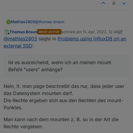
0
@
thomas-braun
Mathias2803
M
Thomas Braun
schrieb am
11. Apr. 2022, 12:48
MOST ACTIVE
Ist es ausreichend, wenn ich an meinen mount
zuletzt editiert von Thomas Braun
4. N
Online
@
mathias2803
sagte in
Problems using influxDB on an
Befehl "users" anhänge?
"UUID="49441976-e29b-4acc-a8ee-
external SSD
:
71f4eb91255c" /mnt/mySSD ext4 nofail,rw,users 0
2"
Oder wie stelle ich ein, dass jeder volle
Zugriffsrechte auf die Platte hat?
Ist es ausreichend, wenn ich an meinen mount
Befehl "users" anhänge?
Nein, lt. man page beschreibt das nur, dass jeder user
das Dateisystem mounten darf.
Die Rechte ergeben sich aus den Rechten des mount-
Punktes.
Man kann nach dem mounten z. B. so in der Art die
Rechte vergeben: