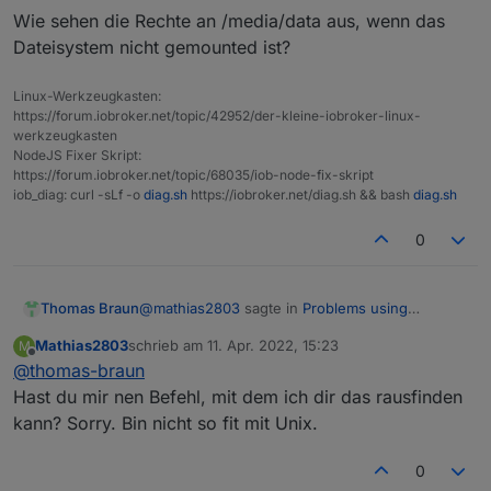
Wie sehen die Rechte an /media/data aus, wenn das
Dateisystem nicht gemounted ist?
Linux-Werkzeugkasten:
https://forum.iobroker.net/topic/42952/der-kleine-iobroker-linux-
werkzeugkasten
NodeJS Fixer Skript:
https://forum.iobroker.net/topic/68035/iob-node-fix-skript
iob_diag: curl -sLf -o
diag.sh
https://iobroker.net/diag.sh && bash
diag.sh
0
@
mathias2803
sagte in
Problems using
Thomas Braun
influxDB on an external SSD
:
Mathias2803
schrieb am
11. Apr. 2022, 15:23
M
zuletzt editiert von
Offline
@
thomas-braun
/media/data
Hast du mir nen Befehl, mit dem ich dir das rausfinden
kann? Sorry. Bin nicht so fit mit Unix.
Wie sehen die Rechte an /media/data aus,
wenn das Dateisystem nicht gemounted ist?
0