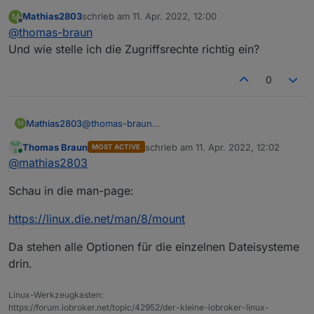
influxDB on an external SSD
:
Mathias2803
schrieb am
11. Apr. 2022, 12:00
M
zuletzt editiert von
Offline
@
thomas-braun
1.) dass das System hochfährt, die Platte
erst nach dem Start von influxDB
Und wie stelle ich die Zugriffsrechte richtig ein?
Die Reihenfolge wie Dienste gestartet werden
verbunden wird und sie deshalb an einer
kann man in systemd sehr genau definieren.
anderen Stelle etwas schreibt.
0
Das mounten der Dateisysteme (per fstab)
geschieht allerdings recht früh, das wird
vermutlich nicht ursächlich sein.
Mathias2803
@
thomas-braun
M
Und wie stelle ich die Zugriffsrechte richtig ein?
Thomas Braun
schrieb am
11. Apr. 2022, 12:02
MOST ACTIVE
zuletzt editiert von
Online
@
mathias2803
Schau in die man-page:
https://linux.die.net/man/8/mount
Da stehen alle Optionen für die einzelnen Dateisysteme
drin.
Linux-Werkzeugkasten:
https://forum.iobroker.net/topic/42952/der-kleine-iobroker-linux-