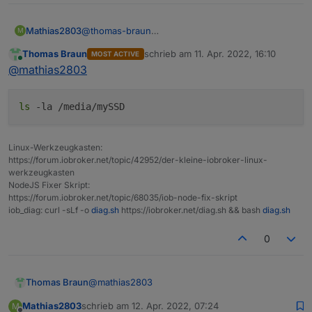
Mathias2803
@
thomas-braun
M
Hast du mir nen Befehl, mit dem ich dir das
Thomas Braun
schrieb am
11. Apr. 2022, 16:10
MOST ACTIVE
rausfinden kann? Sorry. Bin nicht so fit mit Unix.
zuletzt editiert von
Online
@
mathias2803
ls
-la /media/mySSD
Linux-Werkzeugkasten:
https://forum.iobroker.net/topic/42952/der-kleine-iobroker-linux-
werkzeugkasten
NodeJS Fixer Skript:
https://forum.iobroker.net/topic/68035/iob-node-fix-skript
iob_diag: curl -sLf -o
diag.sh
https://iobroker.net/diag.sh && bash
diag.sh
0
@
mathias2803
Thomas Braun
Mathias2803
schrieb am
12. Apr. 2022, 07:24
M
zuletzt editiert von