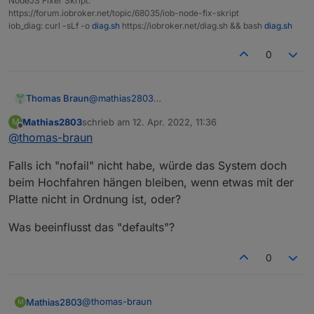
NodeJS Fixer Skript:
https://forum.iobroker.net/topic/68035/iob-node-fix-skript
iob_diag: curl -sLf -o
diag.sh
https://iobroker.net/diag.sh && bash
diag.sh
0
@
mathias2803
Thomas Braun
Da fehlt die Option 'defaults'.
Mathias2803
schrieb am
12. Apr. 2022, 11:36
M
Muss also mindestens so aussehen:
zuletzt editiert von
Offline
@
thomas-braun
Falls ich "nofail" nicht habe, würde das System doch
nofail würde ich nicht setzen und rw ist schon
beim Hochfahren hängen bleiben, wenn etwas mit der
in defaults drin.
Platte nicht in Ordnung ist, oder?
Was beeinflusst das "defaults"?
0
@
thomas-braun
Mathias2803
M