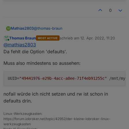
0
@
thomas-braun
Mathias2803
M
Thomas Braun
schrieb am
12. Apr. 2022, 11:20
MOST ACTIVE
sudo nano /etc/fstab:
zuletzt editiert von
Online
@
mathias2803
proc            /proc           proc    d
Da fehlt die Option 'defaults'.
PARTUUID=f0881a94-01  /boot           vfa
PARTUUID=f0881a94-02  /               ext
Muss also mindestens so aussehen:
# a swapfile is not a swap partition, no l
#   use  dphys-swapfile swap[on|off]  for 
UUID
=
"49441976-e29b-4acc-a8ee-71f4eb91255c"
 /mnt/myS
nofail würde ich nicht setzen und rw ist schon in
defaults drin.
Linux-Werkzeugkasten:
https://forum.iobroker.net/topic/42952/der-kleine-iobroker-linux-
werkzeugkasten