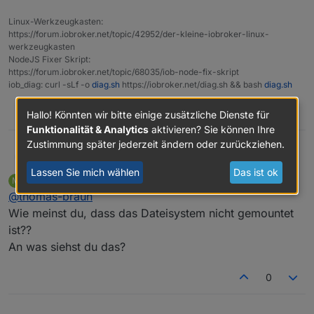
Linux-Werkzeugkasten:
https://forum.iobroker.net/topic/42952/der-kleine-iobroker-linux-
werkzeugkasten
NodeJS Fixer Skript:
https://forum.iobroker.net/topic/68035/iob-node-fix-skript
iob_diag: curl -sLf -o
diag.sh
https://iobroker.net/diag.sh && bash
diag.sh
0
Hallo! Könnten wir bitte einige zusätzliche Dienste für
Funktionalität & Analytics
aktivieren? Sie können Ihre
Zustimmung später jederzeit ändern oder zurückziehen.
@
mathias2803
Thomas Braun
Lassen Sie mich wählen
Das ist ok
Mathias2803
schrieb am
12. Apr. 2022, 09:12
M
Und das Dateisystem ist nicht gemounted?
zuletzt editiert von
Offline
@
thomas-braun
Dann muss der Mountpunkt leer sein.
Wie meinst du, dass das Dateisystem nicht gemountet
ist??
An was siehst du das?
0