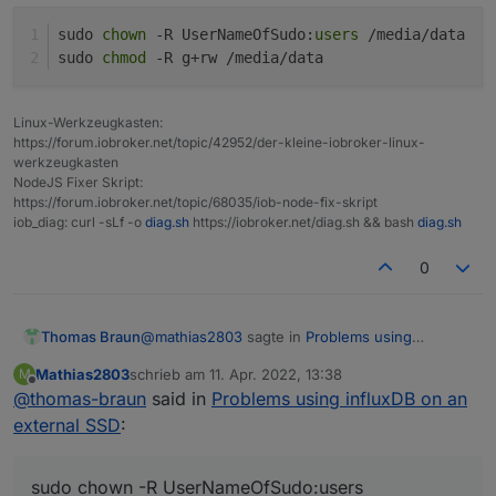
sudo 
chown
 -R UserNameOfSudo:
users
 /media/data 
sudo 
chmod
 -R g+rw /media/data
Linux-Werkzeugkasten:
https://forum.iobroker.net/topic/42952/der-kleine-iobroker-linux-
werkzeugkasten
NodeJS Fixer Skript:
https://forum.iobroker.net/topic/68035/iob-node-fix-skript
iob_diag: curl -sLf -o
diag.sh
https://iobroker.net/diag.sh && bash
diag.sh
0
@
mathias2803
sagte in
Problems using
Thomas Braun
influxDB on an external SSD
:
Mathias2803
schrieb am
11. Apr. 2022, 13:38
M
zuletzt editiert von
Offline
@
thomas-braun
said in
Ist es ausreichend, wenn ich an meinen
Problems using influxDB on an
mount Befehl "users" anhänge?
external SSD
:
Nein, lt. man page beschreibt das nur, dass
jeder user das Dateisystem mounten darf.
Die Rechte ergeben sich aus den Rechten des
Man kann nach dem mounten z. B. so in der Art
sudo chown -R UserNameOfSudo:users