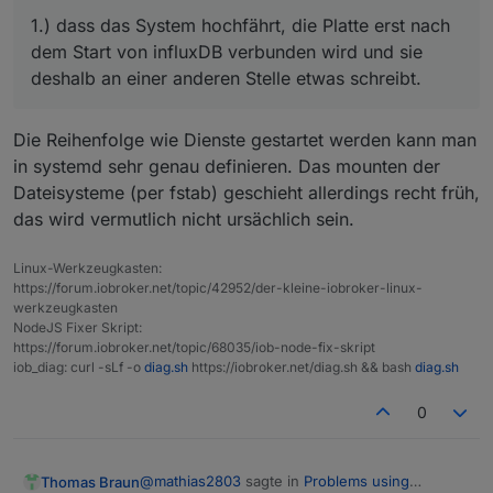
System zerstöre.
schreibt.
nicht.
Ich unterstütze gerne mit Logs und freue mich
2.) dass nach dem Neustart die Zugriffsrechte
über alle Tipps. Danke
1.) dass das System hochfährt, die Platte erst nach
der Platte nicht richtig sind (diese muss ich nach
dem Start von influxDB verbunden wird und sie
dem Löschen und wieder herstellen manuell
deshalb an einer anderen Stelle etwas schreibt.
setzten) und deshalb influxDB den Fehler macht.
Die Reihenfolge wie Dienste gestartet werden kann man
in systemd sehr genau definieren. Das mounten der
Dateisysteme (per fstab) geschieht allerdings recht früh,
das wird vermutlich nicht ursächlich sein.
Linux-Werkzeugkasten:
https://forum.iobroker.net/topic/42952/der-kleine-iobroker-linux-
werkzeugkasten
NodeJS Fixer Skript:
https://forum.iobroker.net/topic/68035/iob-node-fix-skript
iob_diag: curl -sLf -o
diag.sh
https://iobroker.net/diag.sh && bash
diag.sh
0
@
mathias2803
sagte in
Problems using
Thomas Braun