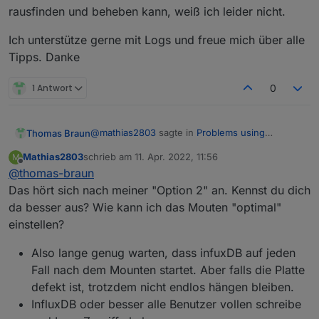
rausfinden und beheben kann, weiß ich leider nicht.
Ich unterstütze gerne mit Logs und freue mich über alle
Tipps. Danke
1 Antwort
0
@
mathias2803
sagte in
Problems using
Thomas Braun
influxDB on an external SSD
:
Mathias2803
schrieb am
11. Apr. 2022, 11:56
M
zuletzt editiert von
Offline
@
thomas-braun
nofail,rw
Das hört sich nach meiner "Option 2" an. Kennst du dich
da besser aus? Wie kann ich das Mouten "optimal"
Das sind zu wenig Optionen.
Ich würde da wenigstens 'defaults' noch
einstellen?
setzen, besser noch den richtigen User, der
drauf schreiben soll.
Also lange genug warten, dass infuxDB auf jeden
Fall nach dem Mounten startet. Aber falls die Platte
defekt ist, trotzdem nicht endlos hängen bleiben.
InfluxDB oder besser alle Benutzer vollen schreibe