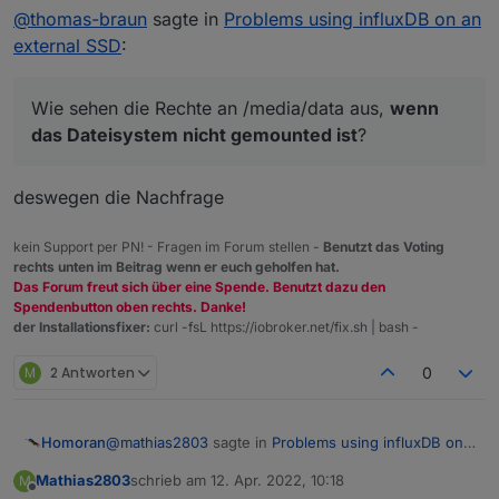
@
thomas-braun
sagte in
Problems using influxDB on an
external SSD
:
Wie sehen die Rechte an /media/data aus,
wenn
das Dateisystem nicht gemounted ist
?
deswegen die Nachfrage
kein Support per PN! - Fragen im Forum stellen -
Benutzt das Voting
rechts unten im Beitrag wenn er euch geholfen hat.
Das Forum freut sich über eine Spende. Benutzt dazu den
Spendenbutton oben rechts. Danke!
der Installationsfixer:
curl -fsL https://iobroker.net/fix.sh | bash -
M
2 Antworten
0
@
mathias2803
sagte in
Problems using influxDB on
Homoran
an external SSD
:
Mathias2803
schrieb am
12. Apr. 2022, 10:18
M
zuletzt editiert von
Offline