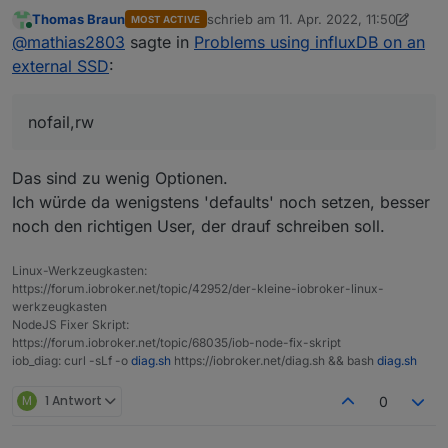
Thomas Braun
schrieb am
11. Apr. 2022, 11:50
MOST ACTIVE
Das mouten passiert durch "/etc/fstab" und dem
zuletzt editiert von Thomas Braun
4. N
Online
@
mathias2803
sagte in
Problems using influxDB on an
Eintrag:
"UUID="49441976-e29b-4acc-a8ee-
external SSD
:
71f4eb91255c" /mnt/mySSD ext4 nofail,rw 0 2"
nofail,rw
Das sind zu wenig Optionen.
Ich würde da wenigstens 'defaults' noch setzen, besser
noch den richtigen User, der drauf schreiben soll.
Linux-Werkzeugkasten:
https://forum.iobroker.net/topic/42952/der-kleine-iobroker-linux-
werkzeugkasten
NodeJS Fixer Skript:
https://forum.iobroker.net/topic/68035/iob-node-fix-skript
iob_diag: curl -sLf -o
diag.sh
https://iobroker.net/diag.sh && bash
diag.sh
M
1 Antwort
0