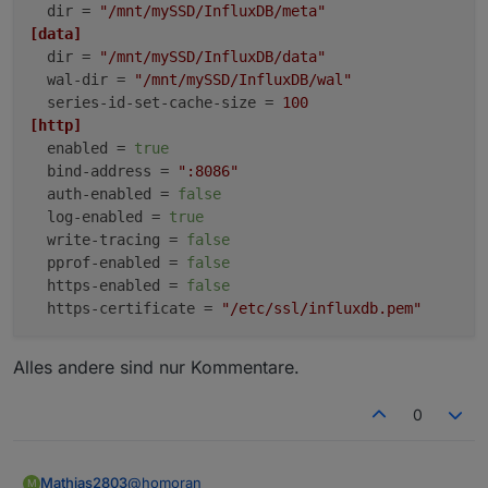
dir
 = 
"/mnt/mySSD/InfluxDB/meta"
Wie sehen die Rechte an /media/data aus,
[data]
wenn das Dateisystem nicht gemounted ist
?
deswegen die Nachfrage
dir
 = 
"/mnt/mySSD/InfluxDB/data"
wal-dir
 = 
"/mnt/mySSD/InfluxDB/wal"
series-id-set-cache-size
 = 
100
[http]
enabled
 = 
true
bind-address
 = 
":8086"
auth-enabled
 = 
false
log-enabled
 = 
true
write-tracing
 = 
false
pprof-enabled
 = 
false
https-enabled
 = 
false
https-certificate
 = 
"/etc/ssl/influxdb.pem"
Alles andere sind nur Kommentare.
0
@
homoran
Mathias2803
M