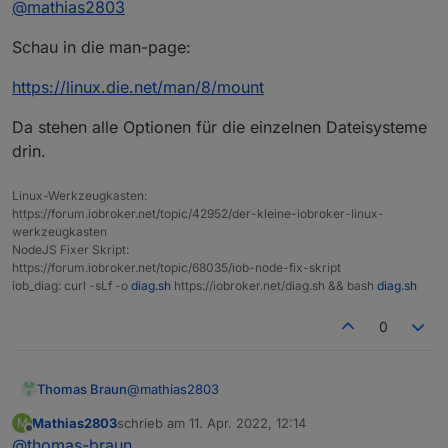
@
mathias2803
Schau in die man-page:
https://linux.die.net/man/8/mount
Da stehen alle Optionen für die einzelnen Dateisysteme
drin.
Linux-Werkzeugkasten:
https://forum.iobroker.net/topic/42952/der-kleine-iobroker-linux-
werkzeugkasten
NodeJS Fixer Skript:
https://forum.iobroker.net/topic/68035/iob-node-fix-skript
iob_diag: curl -sLf -o
diag.sh
https://iobroker.net/diag.sh && bash
diag.sh
0
@
mathias2803
Thomas Braun
Mathias2803
schrieb am
11. Apr. 2022, 12:14
M
Schau in die man-page:
zuletzt editiert von
Offline
@
thomas-braun