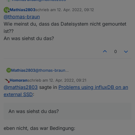
Mathias2803
schrieb am
12. Apr. 2022, 09:12
M
Und das Dateisystem ist nicht gemounted?
zuletzt editiert von
Offline
@
thomas-braun
Dann muss der Mountpunkt leer sein.
Wie meinst du, dass das Dateisystem nicht gemountet
ist??
An was siehst du das?
0
Mathias2803
@
thomas-braun
M
Wie meinst du, dass das Dateisystem nicht
Homoran
schrieb am
12. Apr. 2022, 09:21
gemountet ist??
zuletzt editiert von
Nicht stören
@
mathias2803
sagte in
Problems using influxDB on an
An was siehst du das?
external SSD
:
An was siehst du das?
eben nicht, das war Bedingung: