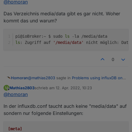
@
homoran
An was siehst du das?
Das Verzeichnis media/data gibt es gar nicht. Woher
eben nicht, das war Bedingung:
kommt das und warum?
@
thomas-braun
sagte in
Problems using influxDB on
an external SSD
:
pi@ioBroker:~ $ sudo 
ls
 -la /media/data
ls
: Zugriff auf 
'/media/data'
 nicht möglich: Date
Wie sehen die Rechte an /media/data aus,
wenn das Dateisystem nicht gemounted ist
?
deswegen die Nachfrage
0
@
mathias2803
sagte in
Problems using influxDB on
Homoran
an external SSD
:
Mathias2803
schrieb am
12. Apr. 2022, 10:23
M
zuletzt editiert von
Offline
@
homoran
An was siehst du das?
In der influxdb.conf taucht auch keine "media/data" auf
eben nicht, das war Bedingung:
sondern nur folgende Einstellungen:
@
thomas-braun
sagte in
Problems using influxDB on
an external SSD
:
[meta]