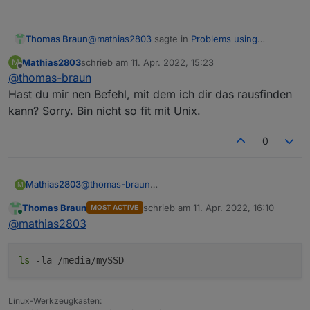
@
mathias2803
sagte in
Problems using
Thomas Braun
influxDB on an external SSD
:
Mathias2803
schrieb am
11. Apr. 2022, 15:23
M
zuletzt editiert von
Offline
@
thomas-braun
/media/data
Hast du mir nen Befehl, mit dem ich dir das rausfinden
kann? Sorry. Bin nicht so fit mit Unix.
Wie sehen die Rechte an /media/data aus,
wenn das Dateisystem nicht gemounted ist?
0
Mathias2803
@
thomas-braun
M
Hast du mir nen Befehl, mit dem ich dir das
Thomas Braun
schrieb am
11. Apr. 2022, 16:10
MOST ACTIVE
rausfinden kann? Sorry. Bin nicht so fit mit Unix.
zuletzt editiert von
Online
@
mathias2803
ls
-la /media/mySSD
Linux-Werkzeugkasten: