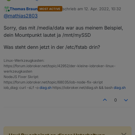
Thomas Braun
schrieb am
12. Apr. 2022, 10:32
MOST ACTIVE
In der influxdb.conf taucht auch keine
zuletzt editiert von
Online
@
mathias2803
"media/data" auf sondern nur folgende
Einstellungen:
[meta]

Sorry, das mit /media/data war aus meinem Beispiel,
  dir = "/mnt/mySSD/InfluxDB/meta"

Alles andere sind nur Kommentare.
[data]

dein Mountpunkt lautet ja /mnt/mySSD
  dir = "/mnt/mySSD/InfluxDB/data"

  wal-dir = "/mnt/mySSD/InfluxDB/wal"

Was steht denn jetzt in der /etc/fstab drin?
  series-id-set-cache-size = 100

[http]

Linux-Werkzeugkasten:
  enabled = true

https://forum.iobroker.net/topic/42952/der-kleine-iobroker-linux-
  bind-address = ":8086"

werkzeugkasten
  auth-enabled = false

NodeJS Fixer Skript:
  log-enabled = true

https://forum.iobroker.net/topic/68035/iob-node-fix-skript
  write-tracing = false

iob_diag: curl -sLf -o
diag.sh
https://iobroker.net/diag.sh && bash
diag.sh
  pprof-enabled = false

  https-enabled = false

0