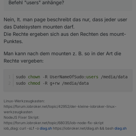
Befehl "users" anhänge?
Nein, lt. man page beschreibt das nur, dass jeder user
das Dateisystem mounten darf.
Die Rechte ergeben sich aus den Rechten des mount-
Punktes.
Man kann nach dem mounten z. B. so in der Art die
Rechte vergeben:
sudo 
chown
 -R UserNameOfSudo:
users
 /media/data 
sudo 
chmod
 -R g+rw /media/data
Linux-Werkzeugkasten:
https://forum.iobroker.net/topic/42952/der-kleine-iobroker-linux-
werkzeugkasten
NodeJS Fixer Skript:
https://forum.iobroker.net/topic/68035/iob-node-fix-skript
iob_diag: curl -sLf -o
diag.sh
https://iobroker.net/diag.sh && bash
diag.sh