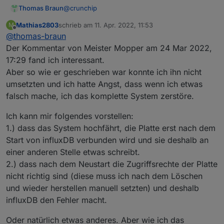
@
crunchip
Thomas Braun
Mathias2803
schrieb am
11. Apr. 2022, 11:53
M
Ja, hatte ich ja auch schon geschrieben.
zuletzt editiert von
Offline
@
thomas-braun
Der Kommentar von Meister Mopper am 24 Mar 2022,
17:29 fand ich interessant.
Aber so wie er geschrieben war konnte ich ihn nicht
umsetzten und ich hatte Angst, dass wenn ich etwas
falsch mache, ich das komplette System zerstöre.
Ich kann mir folgendes vorstellen:
1.) dass das System hochfährt, die Platte erst nach dem
Start von influxDB verbunden wird und sie deshalb an
einer anderen Stelle etwas schreibt.
2.) dass nach dem Neustart die Zugriffsrechte der Platte
nicht richtig sind (diese muss ich nach dem Löschen
und wieder herstellen manuell setzten) und deshalb
influxDB den Fehler macht.
Oder natürlich etwas anderes. Aber wie ich das