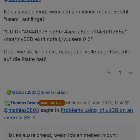
https://linux.die.net/man/8/mount
Ist es ausreichend, wenn ich an meinen mount Befehl
Da stehen alle Optionen für die einzelnen
"users" anhänge?
Dateisysteme drin.
"UUID="49441976-e29b-4acc-a8ee-71f4eb91255c"
/mnt/mySSD ext4 nofail,rw,users 0 2"
Oder wie stelle ich ein, dass jeder volle Zugriffsrechte
auf die Platte hat?
0
@
thomas-braun
Mathias2803
M
Thomas Braun
schrieb am
11. Apr. 2022, 12:48
MOST ACTIVE
Ist es ausreichend, wenn ich an meinen mount
zuletzt editiert von Thomas Braun
4. N
Online
@
mathias2803
sagte in
Problems using influxDB on an
Befehl "users" anhänge?
"UUID="49441976-e29b-4acc-a8ee-
external SSD
:
71f4eb91255c" /mnt/mySSD ext4 nofail,rw,users 0
2"
Oder wie stelle ich ein, dass jeder volle
Zugriffsrechte auf die Platte hat?
Ist es ausreichend, wenn ich an meinen mount