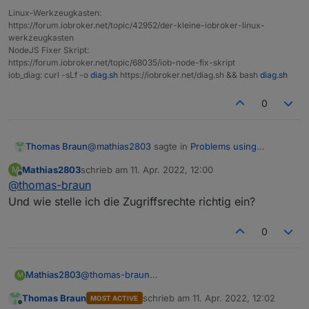
Linux-Werkzeugkasten:
https://forum.iobroker.net/topic/42952/der-kleine-iobroker-linux-
werkzeugkasten
NodeJS Fixer Skript:
https://forum.iobroker.net/topic/68035/iob-node-fix-skript
iob_diag: curl -sLf -o
diag.sh
https://iobroker.net/diag.sh && bash
diag.sh
0
@
mathias2803
sagte in
Problems using
Thomas Braun
influxDB on an external SSD
:
Mathias2803
schrieb am
11. Apr. 2022, 12:00
M
zuletzt editiert von
Offline
@
thomas-braun
1.) dass das System hochfährt, die Platte
erst nach dem Start von influxDB
Und wie stelle ich die Zugriffsrechte richtig ein?
Die Reihenfolge wie Dienste gestartet werden
verbunden wird und sie deshalb an einer
kann man in systemd sehr genau definieren.
anderen Stelle etwas schreibt.
0
Das mounten der Dateisysteme (per fstab)
geschieht allerdings recht früh, das wird
vermutlich nicht ursächlich sein.
Mathias2803
@
thomas-braun
M
Und wie stelle ich die Zugriffsrechte richtig ein?
Thomas Braun
schrieb am
11. Apr. 2022, 12:02
MOST ACTIVE
zuletzt editiert von
Online