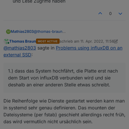
und Lese Zugriffe haben
0
@
thomas-braun
Mathias2803
M
Der Kommentar von Meister Mopper am 24 Mar
Thomas Braun
schrieb am
11. Apr. 2022, 11:56
MOST ACTIVE
2022, 17:29 fand ich interessant.
Ich kann mir folgendes vorstellen:
zuletzt editiert von Thomas Braun
4. N
Online
@
mathias2803
sagte in
Problems using influxDB on an
Aber so wie er geschrieben war konnte ich ihn
1.) dass das System hochfährt, die Platte erst
nicht umsetzten und ich hatte Angst, dass wenn
nach dem Start von influxDB verbunden wird und
Oder natürlich etwas anderes. Aber wie ich das
external SSD
:
ich etwas falsch mache, ich das komplette
sie deshalb an einer anderen Stelle etwas
rausfinden und beheben kann, weiß ich leider
System zerstöre.
schreibt.
nicht.
Ich unterstütze gerne mit Logs und freue mich
2.) dass nach dem Neustart die Zugriffsrechte
über alle Tipps. Danke
1.) dass das System hochfährt, die Platte erst nach
der Platte nicht richtig sind (diese muss ich nach
dem Start von influxDB verbunden wird und sie
dem Löschen und wieder herstellen manuell
deshalb an einer anderen Stelle etwas schreibt.
setzten) und deshalb influxDB den Fehler macht.
Die Reihenfolge wie Dienste gestartet werden kann man
in systemd sehr genau definieren. Das mounten der
Dateisysteme (per fstab) geschieht allerdings recht früh,
das wird vermutlich nicht ursächlich sein.