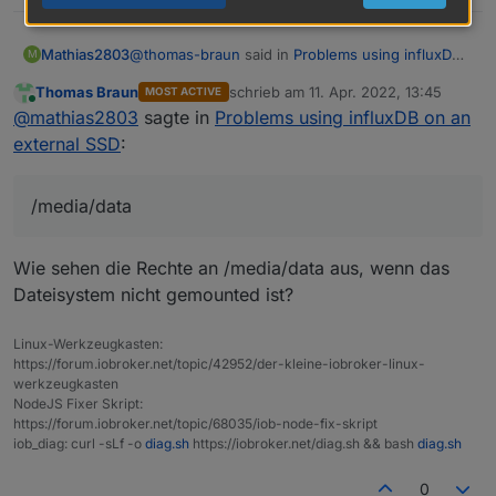
@
thomas-braun
said in
Problems using influxDB
Mathias2803
M
on an external SSD
:
Thomas Braun
schrieb am
11. Apr. 2022, 13:45
MOST ACTIVE
zuletzt editiert von
Online
sudo chown -R UserNameOfSudo:users
@
mathias2803
sagte in
Problems using influxDB on an
/media/data sudo chmod -R g+rw
external SSD
:
Aber das kann ich dann nicht in "/etc/fstab"
/media/data
reinschreiben. Ich müsste es in einen Chronjob
nach dem Start? Oder wie lege ich das fest? Ist
/media/data
das dann nicht wieder zu spät, also erst nachdem
schon influxDB gestartet ist?
Wie sehen die Rechte an /media/data aus, wenn das
Dateisystem nicht gemounted ist?
Linux-Werkzeugkasten:
https://forum.iobroker.net/topic/42952/der-kleine-iobroker-linux-
werkzeugkasten
NodeJS Fixer Skript:
https://forum.iobroker.net/topic/68035/iob-node-fix-skript
iob_diag: curl -sLf -o
diag.sh
https://iobroker.net/diag.sh && bash
diag.sh
0