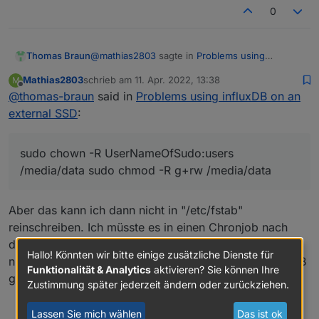
0
@
mathias2803
sagte in
Problems using
Thomas Braun
influxDB on an external SSD
:
Mathias2803
schrieb am
11. Apr. 2022, 13:38
M
zuletzt editiert von
Offline
@
thomas-braun
said in
Ist es ausreichend, wenn ich an meinen
Problems using influxDB on an
mount Befehl "users" anhänge?
external SSD
:
Nein, lt. man page beschreibt das nur, dass
jeder user das Dateisystem mounten darf.
Die Rechte ergeben sich aus den Rechten des
Man kann nach dem mounten z. B. so in der Art
sudo chown -R UserNameOfSudo:users
mount-Punktes.
die Rechte vergeben:
/media/data sudo chmod -R g+rw /media/data
sudo chown -R UserNameOfSudo:users /medi
Aber das kann ich dann nicht in "/etc/fstab"
reinschreiben. Ich müsste es in einen Chronjob nach
dem Start? Oder wie lege ich das fest? Ist das dann
Hallo! Könnten wir bitte einige zusätzliche Dienste für
nicht wieder zu spät, also erst nachdem schon influxDB
Funktionalität & Analytics
aktivieren? Sie können Ihre
gestartet ist?
Zustimmung später jederzeit ändern oder zurückziehen.
0
Lassen Sie mich wählen
Das ist ok