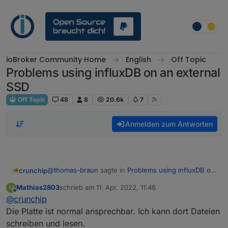
Weiter zum Inhalt
ioBroker Community Home
English
Off Topic
Problems using influxDB on an external
SSD
Off Topic
48
8
20.6k
7
Anmelden zum Antworten
@
thomas-braun
sagte in
Problems using influxDB on
crunchip
an external SSD
:
Mathias2803
schrieb am
11. Apr. 2022, 11:46
M
zuletzt editiert von
Offline
@
crunchip
dev/sda does not contain a filesystem or
disklabel
Die Platte ist normal ansprechbar. Ich kann dort Dateien
bedeutet doch eher, das die Platte nicht korrekt
schreiben und lesen.
formatiert ist