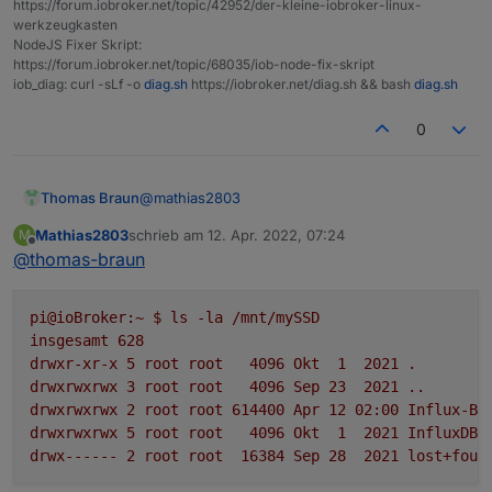
https://forum.iobroker.net/topic/42952/der-kleine-iobroker-linux-
werkzeugkasten
NodeJS Fixer Skript:
https://forum.iobroker.net/topic/68035/iob-node-fix-skript
iob_diag: curl -sLf -o
diag.sh
https://iobroker.net/diag.sh && bash
diag.sh
0
@
mathias2803
Thomas Braun
Mathias2803
schrieb am
12. Apr. 2022, 07:24
M
zuletzt editiert von
Offline
@
thomas-braun
pi@ioBroker:~
$
ls
-la
/mnt/mySSD
insgesamt
628
drwxr-xr-x
5
root
root
4096 
Okt
1
2021
.
drwxrwxrwx
3
root
root
4096 
Sep
23
2021
..
drwxrwxrwx
2
root
root
614400
Apr
12
02
:00
Influx-Ba
drwxrwxrwx
5
root
root
4096 
Okt
1
2021 
InfluxDB
drwx------
2
root
root
16384
Sep
28
2021 
lost+foun