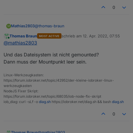
0
@
thomas-braun
Mathias2803
M
Thomas Braun
schrieb am
12. Apr. 2022, 07:55
MOST ACTIVE
pi@ioBroker:~ $ ls -la /mnt/mySSD

zuletzt editiert von
Online
@
mathias2803
insgesamt 628

drwxr-xr-x 5 root root   4096 Okt  1  2021
Und das Dateisystem ist nicht gemounted?
drwxrwxrwx 3 root root   4096 Sep 23  2021
drwxrwxrwx 2 root root 614400 Apr 12 02:00
Dann muss der Mountpunkt leer sein.
drwxrwxrwx 5 root root   4096 Okt  1  2021
Linux-Werkzeugkasten:
https://forum.iobroker.net/topic/42952/der-kleine-iobroker-linux-
werkzeugkasten
NodeJS Fixer Skript:
https://forum.iobroker.net/topic/68035/iob-node-fix-skript
iob_diag: curl -sLf -o
diag.sh
https://iobroker.net/diag.sh && bash
diag.sh
0
@
mathias2803
Thomas Braun