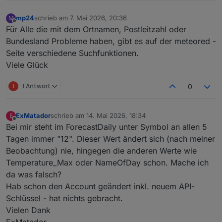
mp24
schrieb am
7. Mai 2026, 20:36
M
zuletzt editiert von
Offline
Für Alle die mit dem Ortnamen, Postleitzahl oder
Bundesland Probleme haben, gibt es auf der meteored -
Seite verschiedene Suchfunktionen.
Viele Glück
T
1 Antwort
0
ExMatador
schrieb am
14. Mai 2026, 18:34
E
zuletzt editiert von
Offline
Bei mir steht im ForecastDaily unter Symbol an allen 5
Tagen immer "12". Dieser Wert ändert sich (nach meiner
Beobachtung) nie, hingegen die anderen Werte wie
Temperature_Max oder NameOfDay schon. Mache ich
da was falsch?
Hab schon den Account geändert inkl. neuem API-
Schlüssel - hat nichts gebracht.
Vielen Dank
ExMatador