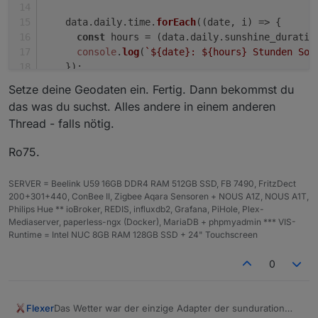
    data.
daily
.
time
.
forEach
(
(
date, i
) =>
 {
const
 hours = (data.
daily
.
sunshine_duratio
console
.
log
(
`
${date}
: 
${hours}
 Stunden Son
    });
  });
Setze deine Geodaten ein. Fertig. Dann bekommst du
}
das was du suchst. Alles andere in einem anderen
Thread - falls nötig.
getSunshineDuration
(
51.18
, 
14.42
);
Ro75.
SERVER = Beelink U59 16GB DDR4 RAM 512GB SSD, FB 7490, FritzDect
200+301+440, ConBee II, Zigbee Aqara Sensoren + NOUS A1Z, NOUS A1T,
Philips Hue ** ioBroker, REDIS, influxdb2, Grafana, PiHole, Plex-
Mediaserver, paperless-ngx (Docker), MariaDB + phpmyadmin *** VIS-
Runtime = Intel NUC 8GB RAM 128GB SSD + 24" Touchscreen
0
Flexer
Das Wetter war der einzige Adapter der sunduration