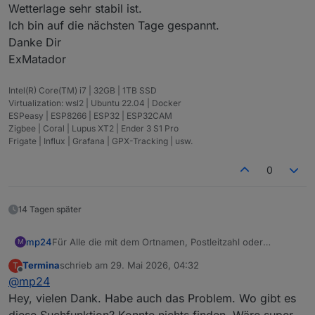
Wetterlage sehr stabil ist.
Ich bin auf die nächsten Tage gespannt.
Danke Dir
ExMatador
Intel(R) Core(TM) i7 | 32GB | 1TB SSD
Virtualization: wsl2 | Ubuntu 22.04 | Docker
ESPeasy | ESP8266 | ESP32 | ESP32CAM
Zigbee | Coral | Lupus XT2 | Ender 3 S1 Pro
Frigate | Influx | Grafana | GPX-Tracking | usw.
0
14 Tagen später
mp24
Für Alle die mit dem Ortnamen, Postleitzahl oder
M
Bundesland Probleme haben, gibt es auf der meteored -
Termina
schrieb am
29. Mai 2026, 04:32
T
Seite verschiedene Suchfunktionen.
zuletzt editiert von
Offline
@
mp24
Viele Glück
Hey, vielen Dank. Habe auch das Problem. Wo gibt es
diese Suchfunktion? Konnte nichts finden. Wäre super,