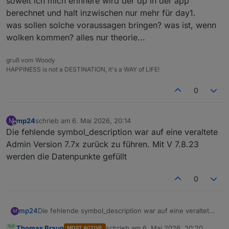
soweit ich mich erinnere wird der dp in der app
berechnet und halt inzwischen nur mehr für day1.
was sollen solche voraussagen bringen? was ist, wenn
wolken kommen? alles nur theorie...
gruß vom Woody
HAPPINESS is not a DESTINATION, it's a WAY of LIFE!
0
mp24
schrieb am
6. Mai 2026, 20:14
M
zuletzt editiert von
Offline
Die fehlende symbol_description war auf eine veraltete
Admin Version 7.7x zurück zu führen. Mit V 7.8.23
werden die Datenpunkte gefüllt
0
mp24
Die fehlende symbol_description war auf eine veraltete
M
Admin Version 7.7x zurück zu führen. Mit V 7.8.23
Thomas Braun
schrieb am
6. Mai 2026, 20:20
MOST ACTIVE