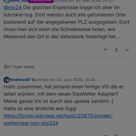
Rene_HM
schrieb am
30. Mai 2026, 05:51
DEVELOPER
Try it out drücken
Viel Erfolg
zuletzt editiert von
Offline
@
mp24
Die gleichen Ergebnisse logge ich aber im
Api-Key einkopieren
PLZ eingeben
iobroker-log. Dort werden auch alle gefundenen Orte
und Execute drücken
basierend auf der engegebenen PLZ ausgegeben. Dort
muss man sich eben die Schreibweise holen, wie
Meteored den Ort in der datenbank hinterlegt hat...
0
21 Tagen später
Andreas67 0
schrieb am
20. Juni 2026, 13:43
zuletzt editiert von
Offline
Hallo zusammen, hat jemand einen fertige VIS die er
teilen würden, mit dem neuen DasWetter Adapter?
Meine ganze Vis ist durch das update zerstört :(
Hatte so eine ähnliche wie Siggi
https://forum.iobroker.net/topic/20675/projekt-
wetterview-von-sigi234