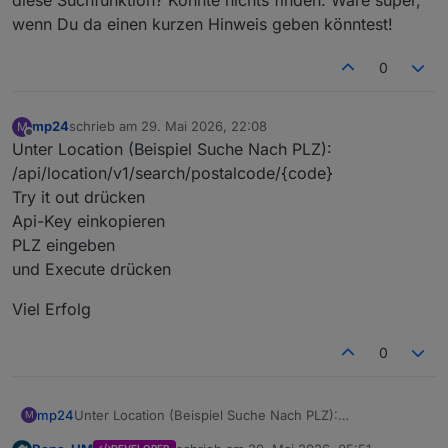
wenn Du da einen kurzen Hinweis geben könntest!
0
mp24
schrieb am
29. Mai 2026, 22:08
M
zuletzt editiert von
Offline
Unter Location (Beispiel Suche Nach PLZ):
/api/location/v1/search/postalcode/{code}
Try it out drücken
Api-Key einkopieren
PLZ eingeben
und Execute drücken
Viel Erfolg
0
Unter Location (Beispiel Suche Nach PLZ):
mp24
M
/api/location/v1/search/postalcode/{code}