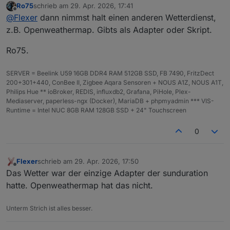
Ro75
schrieb am
29. Apr. 2026, 17:41
Rasenmäher usw usw benutzt teilweise 5 Tage im
Gibts die benötigten Daten nicht mehr durch die API für
zuletzt editiert von
Offline
@
Flexer
dann nimmst halt einen anderen Wetterdienst,
voraus. Ich glaub ich kann jetzt alles erstmal
die Berechnung?
deaktivieren. Mist!
Oh gott meine vis 😫😢
z.B. Openweathermap. Gibts als Adapter oder Skript.
Ro75.
SERVER = Beelink U59 16GB DDR4 RAM 512GB SSD, FB 7490, FritzDect
200+301+440, ConBee II, Zigbee Aqara Sensoren + NOUS A1Z, NOUS A1T,
Philips Hue ** ioBroker, REDIS, influxdb2, Grafana, PiHole, Plex-
Mediaserver, paperless-ngx (Docker), MariaDB + phpmyadmin *** VIS-
Runtime = Intel NUC 8GB RAM 128GB SSD + 24" Touchscreen
0
Flexer
schrieb am
29. Apr. 2026, 17:50
zuletzt editiert von
Offline
Das Wetter war der einzige Adapter der sunduration
hatte. Openweathermap hat das nicht.
Unterm Strich ist alles besser.