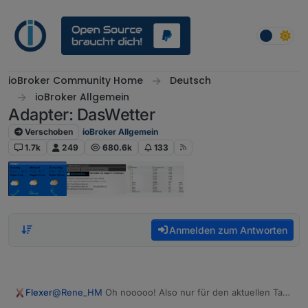
Weiter zum Inhalt
ioBroker Community Home
Deutsch
ioBroker Allgemein
Adapter: DasWetter
Verschoben
ioBroker Allgemein
1.7k
249
680.6k
133
Anmelden zum Antworten
@
Rene_HM
Oh nooooo! Also nur für den aktuellen Tag!
Flexer
Holy! Ich habe das für meine Bewässerung,