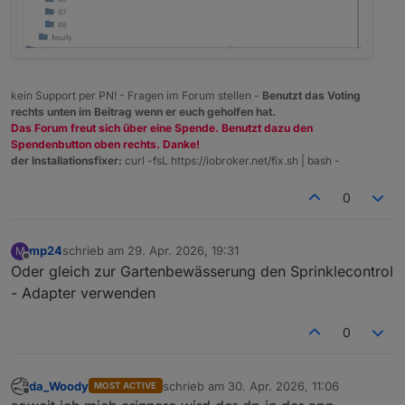
kein Support per PN! - Fragen im Forum stellen -
Benutzt das Voting
rechts unten im Beitrag wenn er euch geholfen hat.
Das Forum freut sich über eine Spende. Benutzt dazu den
Spendenbutton oben rechts. Danke!
der Installationsfixer:
curl -fsL https://iobroker.net/fix.sh | bash -
0
mp24
schrieb am
29. Apr. 2026, 19:31
M
zuletzt editiert von
Offline
Oder gleich zur Gartenbewässerung den Sprinklecontrol
- Adapter verwenden
0
da_Woody
schrieb am
30. Apr. 2026, 11:06
MOST ACTIVE
zuletzt editiert von
Offline