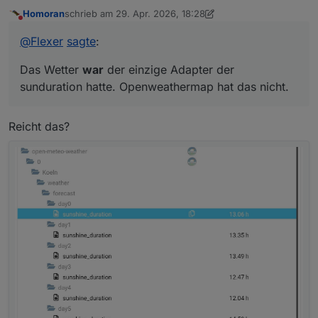
hatte. Openweathermap hat das nicht.
Homoran
schrieb am
29. Apr. 2026, 18:28
zuletzt editiert von Homoran
Nicht stören
@
Flexer
sagte
:
Das Wetter
war
der einzige Adapter der
sunduration hatte. Openweathermap hat das nicht.
Reicht das?