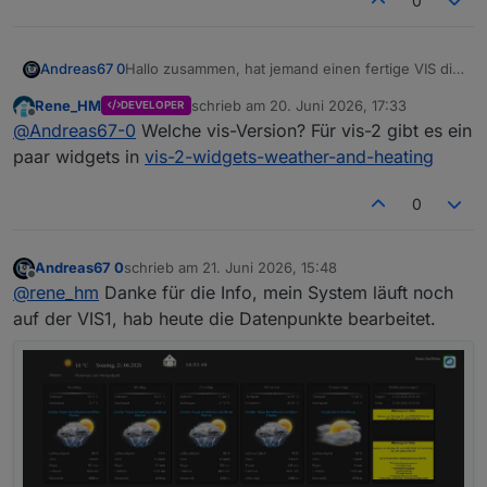
0
Andreas67 0
Hallo zusammen, hat jemand einen fertige VIS die
er teilen würden, mit dem neuen DasWetter
Rene_HM
schrieb am
20. Juni 2026, 17:33
DEVELOPER
Adapter?
zuletzt editiert von
Offline
@
Andreas67-0
Welche vis-Version? Für vis-2 gibt es ein
Meine ganze Vis ist durch das update zerstört :(
Hatte so eine ähnliche wie Siggi
paar widgets in
vis-2-widgets-weather-and-heating
https://forum.iobroker.net/topic/20675/projekt-
wetterview-von-sigi234
0
Andreas67 0
schrieb am
21. Juni 2026, 15:48
zuletzt editiert von
Offline
@
rene_hm
Danke für die Info, mein System läuft noch
auf der VIS1, hab heute die Datenpunkte bearbeitet.