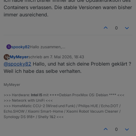
Containers verlassen. Die stable Versionen waren bisher
immer ausreichend.
0
spooky82
Hallo zusammen,
S
Leider komme ich mit dem neuen Adapter nicht
MyMeyer
schrieb am
7. Mai 2026, 18:43
M
zurecht, denn meine Location wird nicht gefunden.
zuletzt editiert von
Offline
@
spooky82
Hallo, und hat sich deine Problem geklärt ?
Was mache ich falsch?
Weil ich habe das selbe verhalten.
MyMeyer
>>> Hardware:
Intel I5
mit ****Debian ProxMox OS: Debian **** <<<
>>> Network with UniFi <<<
>>> HomeMatic CCU-2 (Wired und Funk) / Philips HUE / Echo.DOT /
Echo.SHOW / Xiaomi Smart-Home / Xiaomi Robot Vacuum Cleaner /
Synology DS 918+ / Shelly 1&2 <<<
0