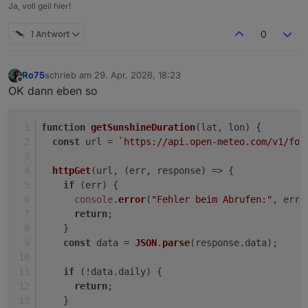
Ja, voll geil hier!
1 Antwort
0
Ro75
schrieb am
29. Apr. 2026, 18:23
zuletzt editiert von
Offline
OK dann eben so
function
getSunshineDuration
(
lat, lon
) {
const
 url = 
`https://api.open-meteo.com/v1/for
httpGet
(url, 
(
err, response
) =>
 {
if
 (err) {
console
.
error
(
"Fehler beim Abrufen:"
, err)
return
;
    }
const
 data = 
JSON
.
parse
(response.
data
);
if
 (!data.
daily
) {
return
;
    }