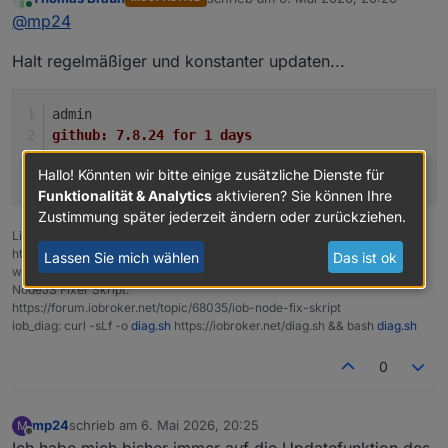
werden die Datenpunkte gefüllt
zuletzt editiert von
Online
@
mp24
Halt regelmäßiger und konstanter updaten...
admin
github:	7.8.24 for 1 days
latest:	7.8.24 for 1 days
Hallo! Könnten wir bitte einige zusätzliche Dienste für
stable:	7.8.23 for 9 days
Funktionalität & Analytics
aktivieren? Sie können Ihre
Zustimmung später jederzeit ändern oder zurückziehen.
Linux-Werkzeugkasten:
https://forum.iobroker.net/topic/42952/der-kleine-iobroker-linux-
Lassen Sie mich wählen
Das ist ok
werkzeugkasten
NodeJS Fixer Skript:
https://forum.iobroker.net/topic/68035/iob-node-fix-skript
iob_diag: curl -sLf -o
diag.sh
https://iobroker.net/diag.sh && bash
diag.sh
0
mp24
schrieb am
6. Mai 2026, 20:25
M
zuletzt editiert von
Offline
Ich habe mich bisher immer auf die Updatefunktion des