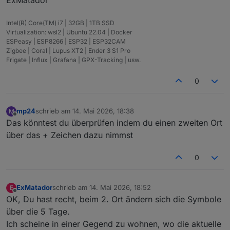
Intel(R) Core(TM) i7 | 32GB | 1TB SSD
Virtualization: wsl2 | Ubuntu 22.04 | Docker
ESPeasy | ESP8266 | ESP32 | ESP32CAM
Zigbee | Coral | Lupus XT2 | Ender 3 S1 Pro
Frigate | Influx | Grafana | GPX-Tracking | usw.
0
mp24
schrieb am
14. Mai 2026, 18:38
M
zuletzt editiert von
Offline
Das könntest du überprüfen indem du einen zweiten Ort
über das + Zeichen dazu nimmst
0
ExMatador
schrieb am
14. Mai 2026, 18:52
E
zuletzt editiert von
Offline
OK, Du hast recht, beim 2. Ort ändern sich die Symbole
über die 5 Tage.
Ich scheine in einer Gegend zu wohnen, wo die aktuelle