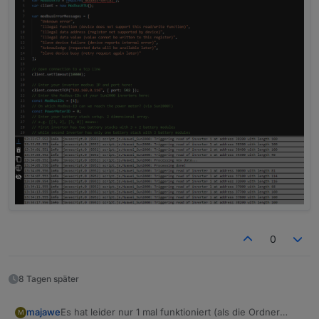
0
8 Tagen später
Es hat leider nur 1 mal funktioniert (als die Ordner
majawe
M