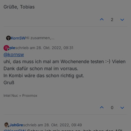
Grüße, Tobias
2
Hi zusammen,
KornSW
nur zu info, falls jemand statt Modbus lieber die Cloud
ple
schrieb am
28. Okt. 2022, 09:31
P
nehmen will (oder in Kombi, zwecks Anreicherung mit
https://github.com/KornSW/ioBroker.fusionsolar
zuletzt editiert von
Offline
@
kornsw
zusätzlichen Infos),
ich habe gerade einen veröffentlicht:
https://forum.iobroker.net/topic/59422/new-adapter-
uhi, das muss ich mal am Wochenende testen :-) Vielen
huawei-fusionsolar-api
Dank dafür schon mal im vorraus.
bei interesse gerne mal testen ;-)
In Kombi wäre das schon richtig gut.
Gruß
Grüße, Tobias
Intel Nuc + Proxmox
0
JohGre
schrieb am
28. Okt. 2022, 09:49
zuletzt editiert von
Offline