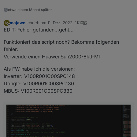
etwa einem Monat später
majawe
schrieb am
11. Dez. 2022, 11:10
M
zuletzt editiert von majawe
12. Nov. 2022, 12:33
Offline
EDIT: Fehler gefunden...geht...
Funktioniert das script noch? Bekomme folgenden
fehler:
Verwende einen Huawei Sun2000-8ktl-M1
Als FW habe ich die versionen:
Inverter: V100R001C00SPC148
Dongle: V100R001C00SPC130
MBUS: V100R001C00SPC330