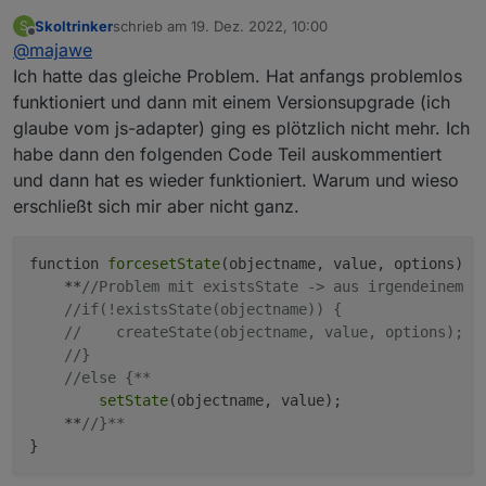
angelegt wurden), er liesst zwar die Daten aktuallisiert
Skoltrinker
schrieb am
19. Dez. 2022, 10:00
S
Sie aber nicht unter Objekte, jemand eine Idee?
zuletzt editiert von
Offline
@
majawe
Ich hatte das gleiche Problem. Hat anfangs problemlos
funktioniert und dann mit einem Versionsupgrade (ich
glaube vom js-adapter) ging es plötzlich nicht mehr. Ich
habe dann den folgenden Code Teil auskommentiert
und dann hat es wieder funktioniert. Warum und wieso
erschließt sich mir aber nicht ganz.
function 
forcesetState
(objectname, value, options) {

    **
//Problem mit existsState -> aus irgendeinem G
//if(!existsState(objectname)) {
//    createState(objectname, value, options);  
//}
//else {**
setState
(objectname, value);

    **
//}**