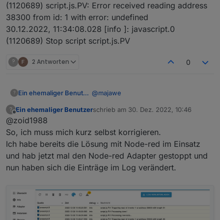
(1120689) script.js.PV: Error received reading address
38300 from id: 1 with error: undefined
30.12.2022, 11:34:08.028 [info ]: javascript.0
(1120689) Stop script script.js.PV
?
2 Antworten
0
@
majawe
Ein ehemaliger Benutzer
?
Ein ehemaliger Benutzer
schrieb am
30. Dez. 2022, 10:46
?
Vielen Dank, wusste garnicht das man
zuletzt editiert von
Offline
@zoid1988
das machen kann ... Wieder etwas
gelernt ...
Das Script startet jetzt, aber ich
So, ich muss mich kurz selbst korrigieren.
bekomme leider keine Daten
Ich habe bereits die Lösung mit Node-red im Einsatz
ausgelesen.
Habe die Werte bei mir jetzt so
und hab jetzt mal den Node-red Adapter gestoppt und
angepasst (ich habe leider - noch -
nun haben sich die Einträge im Log verändert.
keinen Akku):
client.connectTCP("10.168.1.111", { port:
502 });
const ModBusIDs = [1];
Folgende Infos find ich im Log:
const PowerMeterID = 0;
const BatteryUnits = [[0, 0]];
30.12.2022, 11:33:51.829 [info ]:
javascript.0 (1120689) script.js.PV: