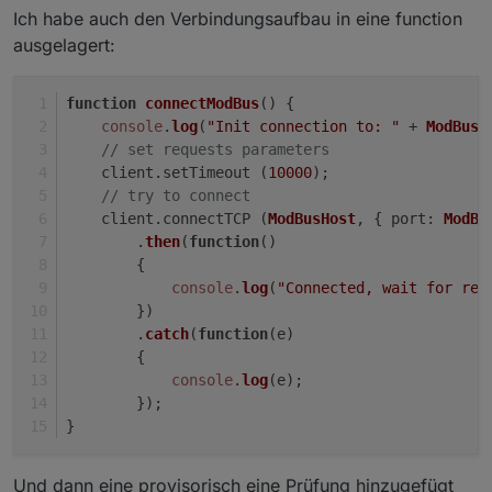
Ich habe auch den Verbindungsaufbau in eine function
ausgelagert:
function
connectModBus
(
) {
console
.
log
(
"Init connection to: "
 + 
ModBusH
// set requests parameters
    client.
setTimeout
 (
10000
);
// try to connect
    client.
connectTCP
 (
ModBusHost
, { 
port
: 
ModBu
        .
then
(
function
(
)
        {
console
.
log
(
"Connected, wait for rea
        })
        .
catch
(
function
(
e
)
        {
console
.
log
(e);
        });
}
Und dann eine provisorisch eine Prüfung hinzugefügt