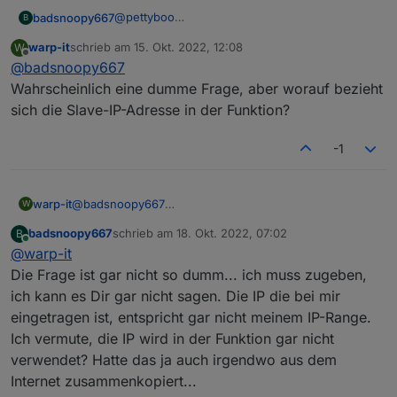
V3, ohne die geht's nicht:
@
pettyboo
badsnoopy667
B
https://forum.iobroker.net/assets/uploads/files/
Ich hab es jetzt hinbekommen Register zu
1624831109365-solar-inverter-modbus-
warp-it
schrieb am
15. Okt. 2022, 12:08
W
schreiben! Ich kann jetzt die maximale
flows.json
zuletzt editiert von
Offline
interface-definitions-v3.0.pdf
@
badsnoopy667
Entladeleistung der Batterie auf 0 setzen wenn
das eAuto lädt.
Den Wert den man einstellen will, z.B. 400 Watt
Wahrscheinlich eine dumme Frage, aber worauf bezieht
Ich hab es mit node-red gemacht. Hier der
schreibt man in den SET Datenpunkt (vorher
sich die Slave-IP-Adresse in der Funktion?
Flow für das eine Register:
anlegen!). Das Hauptproblem ist, dass der Wert
Viel Erfolg!
in zwei Register geschrieben werden muss.
-1
Also muss er aufgeteilt werden. Das macht der
Funktions-Node im Flow. Einfach mal
ausprobieren, ich glaub man kann nicht viel
kaputt machen, falsche Werte nimmt der WR
warp-it
@
badsnoopy667
W
nicht an. (Ohne Garantie!)
Wahrscheinlich eine dumme Frage, aber worauf
badsnoopy667
schrieb am
18. Okt. 2022, 07:02
B
Hier nochmal die Modbus Interface Definitions
bezieht sich die Slave-IP-Adresse in der Funktion?
zuletzt editiert von
Online
@
warp-it
V3, ohne die geht's nicht:
https://forum.iobroker.net/assets/uploads/files/
Die Frage ist gar nicht so dumm... ich muss zugeben,
1624831109365-solar-inverter-modbus-
ich kann es Dir gar nicht sagen. Die IP die bei mir
interface-definitions-v3.0.pdf
eingetragen ist, entspricht gar nicht meinem IP-Range.
Ich vermute, die IP wird in der Funktion gar nicht
verwendet? Hatte das ja auch irgendwo aus dem
Internet zusammenkopiert...