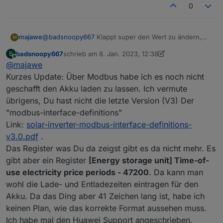
address 37700 with length 100
berichten.
"dahingeschickte" formatieren muss, denn die
0
30.12.2022, 11:34:01.831 [warn ]:
Over and Out, Gute Nacht!
iobroker Datenpunkte sind INT16. Ich muss das
javascript.0 (1120689) script.js.PV:
also in 2x INT16 aufteilen. Aber wie geht das?
Error received reading address 37700
Hat da jemand eine Idee?
majawe
@
badsnoopy667
Klappt super den Wert zu ändern,
M
from id: 1 with error: undefined
hast du evtl eine Idee wie ich den Akku laden lassen
30.12.2022, 11:34:03.831 [info ]:
badsnoopy667
schrieb am
8. Jan. 2023, 12:38
B
kann? habe es mit 47100 (1) probiert aber es
zuletzt editiert von badsnoopy667
1. Aug. 2023, 14:
javascript.0 (1120689) script.js.PV:
Online
@
majawe
funktioniert nicht......
Triggering read of inverter 1 at
Kurzes Update: Über Modbus habe ich es noch nicht
address 37800 with length 100
geschafft den Akku laden zu lassen. Ich vermute
30.12.2022, 11:34:03.831 [warn ]:
javascript.0 (1120689) script.js.PV:
übrigens, Du hast nicht die letzte Version (V3) Der
Error received reading address 37800
"modbus-interface-definitions"
from id: 1 with error: undefined
Link:
solar-inverter-modbus-interface-definitions-
30.12.2022, 11:34:05.831 [info ]:
v3.0.pdf
.
javascript.0 (1120689) script.js.PV:
Triggering read of inverter 1 at
Das Register was Du da zeigst gibt es da nicht mehr. Es
address 38200 with length 100
gibt aber ein Register
[Energy storage unit] Time-of-
30.12.2022, 11:34:05.832 [warn ]:
use electricity price periods - 47200
. Da kann man
javascript.0 (1120689) script.js.PV:
Error received reading address 38200
wohl die Lade- und Entladezeiten eintragen für den
from id: 1 with error: undefined
Akku. Da das Ding aber 41 Zeichen lang ist, habe ich
30.12.2022, 11:34:07.832 [info ]:
keinen Plan, wie das korrekte Format aussehen muss.
javascript.0 (1120689) script.js.PV:
Ich habe mal den Huawei Support angeschrieben.
Triggering read of inverter 1 at