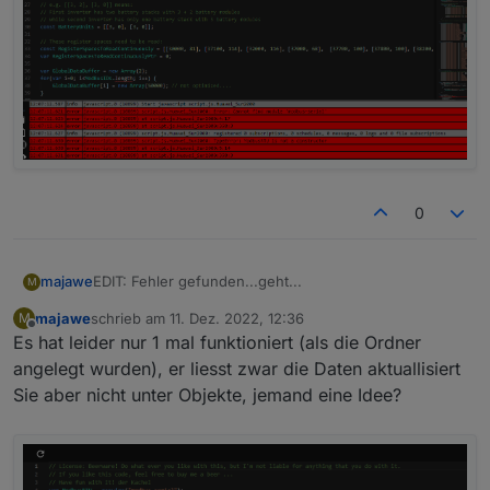
0
EDIT: Fehler gefunden...geht...
majawe
M
majawe
schrieb am
11. Dez. 2022, 12:36
M
Funktioniert das script noch? Bekomme folgenden
zuletzt editiert von
Offline
Es hat leider nur 1 mal funktioniert (als die Ordner
fehler:
Verwende einen Huawei Sun2000-8ktl-M1
Als FW habe ich die versionen:
angelegt wurden), er liesst zwar die Daten aktuallisiert
Inverter: V100R001C00SPC148
Sie aber nicht unter Objekte, jemand eine Idee?
Dongle: V100R001C00SPC130
MBUS: V100R001C00SPC330