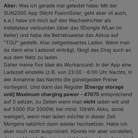
address 38300 with length 100
Aber:
Was ich gerade mal getestet habe: Mit der
30.12.2022, 11:34:07.833 [warn ]:
SUN2000 App (Nicht FusionSolar, geht aber vll auch,
javascript.0 (1120689) script.js.PV:
k.a.) habe ich mich auf den Wechselrichter als
Error received reading address 38300
Installateur verbunden (über das SDongle WLan im
from id: 1 with error: undefined
30.12.2022, 11:34:08.028 [info ]:
Keller) und habe die Betriebsweise das Akkus auf
javascript.0 (1120689) Stop script
"TOU" gestellt. Also zeitgesteuertes Laden. Wenn man
script.js.PV
da dann eine Ladezeit einträgt, fängt das Ding auch an
aus dem Netz zu laden.
Daher meine fixe Idee als Workaround: In der App eine
Ladezeit einstelle (z.B. von 23:00 - 6:00 Uhr Nachts, in
der Annahme das Nachts die günstigesten Preise
vorliegen). Und dann das Register
[Energy storage
unit] Maximum charging power - 47075
entsprechend
auf 0 setzen, zu Zeiten wenn man
nicht
laden will und
auf 5000 (für 5000W, bei mind. 10kWh Akku, sonst
weniger), wenn man laden möchte in dieser Zeit.
Morgens natürlich dann wieder hochsetzen. Habe ich
aber noch nicht ausprobiert. Könnte mir aber vorstellen,