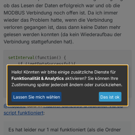
ob das Lesen der Daten erfolgreich war und ob die
MODBUS Verbindung noch offen ist. Da ich immer
wieder das Problem hatte, wenn die Verbindung
verloren gegangen ist, dass dann keine Daten mehr
gelesen werden konnten (da kein Wiederaufbau der
Verbindung stattgefunden hat).
setInterval
(function() {

    if (!getDataSuccessful){

        if (!client.isOpen){

Hallo! Könnten wir bitte einige zusätzliche Dienste für
connectModBus
();

Funktionalität & Analytics
aktivieren? Sie können Ihre
        }

Zustimmung später jederzeit ändern oder zurückziehen.
Lassen Sie mich wählen
Das ist ok
@
majawe
said in
Huawei Sun2000 & ioBroker via JS
script funktioniert
:
Es hat leider nur 1 mal funktioniert (als die Ordner