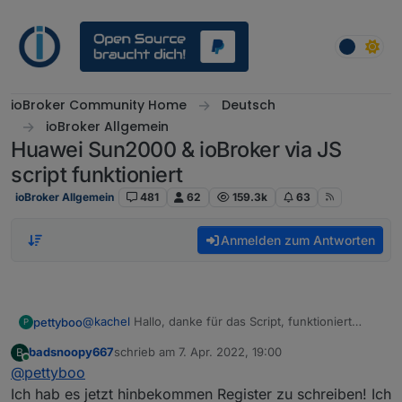
Weiter zum Inhalt
ioBroker Community Home
Deutsch
ioBroker Allgemein
Huawei Sun2000 & ioBroker via JS
script funktioniert
ioBroker Allgemein
481
62
159.3k
63
Anmelden zum Antworten
@
kachel
Hallo, danke für das Script, funktioniert
pettyboo
P
einwandfrei.
badsnoopy667
schrieb am
7. Apr. 2022, 19:00
B
Hättest Du vielleicht schon ein Beispiel zum
Dank dir im Voraus.
zuletzt editiert von
Online
@
pettyboo
Schreiben in Register. Würde es dringend brauchen,
bin aber leider ziemlich ratlos, wie ich das realisieren
Ich hab es jetzt hinbekommen Register zu schreiben! Ich