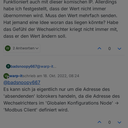
Funktioniert auch mit dieser komischen IP. Allerdings
habe ich festgestellt, dass der Wert nicht immer
übernommen wird. Muss den Wert mehrfach senden.
Hat jemand eine Idee woran das liegen könnte? Habe
das Gefühl der Wechselrichter kriegt nicht immer mit,
dass er den Wert ändern soll.
W
2 Antworten
0
badsnoopy667
@
warp-it
B
Die Frage ist gar nicht so dumm... ich muss
warp-it
schrieb am
18. Okt. 2022, 08:24
W
zugeben, ich kann es Dir gar nicht sagen. Die IP
zuletzt editiert von
Offline
@
badsnoopy667
die bei mir eingetragen ist, entspricht gar nicht
meinem IP-Range. Ich vermute, die IP wird in
Es kann sich ja eigentlich nur um die Adresse des
der Funktion gar nicht verwendet? Hatte das ja
'absendenden' Iobrokers handeln, da die Adresse des
auch irgendwo aus dem Internet
Wechselrichters im 'Globalen Konfigurations Node' ->
zusammenkopiert...
'Modbus Client' definiert wird.
Funktioniert auch mit dieser komischen IP.
Allerdings habe ich festgestellt, dass der Wert
nicht immer übernommen wird. Muss den Wert
0
mehrfach senden. Hat jemand eine Idee woran