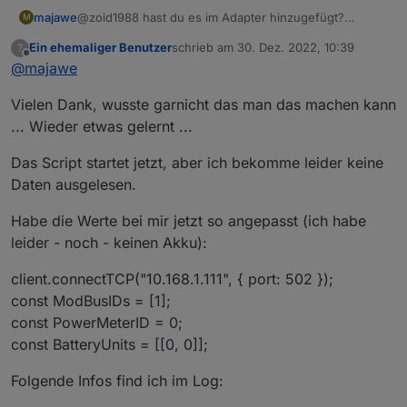
majawe
@zoid1988 hast du es im Adapter hinzugefügt?
M
Ein ehemaliger Benutzer
schrieb am
30. Dez. 2022, 10:39
?
zuletzt editiert von
Offline
@
majawe
Vielen Dank, wusste garnicht das man das machen kann
... Wieder etwas gelernt ...
Das Script startet jetzt, aber ich bekomme leider keine
Daten ausgelesen.
Habe die Werte bei mir jetzt so angepasst (ich habe
leider - noch - keinen Akku):
client.connectTCP("10.168.1.111", { port: 502 });
const ModBusIDs = [1];
const PowerMeterID = 0;
const BatteryUnits = [[0, 0]];
Folgende Infos find ich im Log: