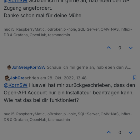
@
KornSW
Schaue ich mir gerne an, hab eben den API
Zugang angefordert.
Danke schon mal für deine Mühe
nuc i5: RaspberryMatic, ioBroker, pi-hole, SQL-Server, OMV-NAS, Influx-
DB & Grafana, OpenHab, tasmoadmin
0
JohGre
@
KornSW
Schaue ich mir gerne an, hab eben den API
Zugang angefordert.
JohGre
schrieb am
28. Okt. 2022, 13:48
Danke schon mal für deine Mühe
zuletzt editiert von
Offline
@
KornSW
Huawei hat mir zurückgeschrieben, dass den
Open-API Account nur ein Installateur beantragen kann.
Wie hat das bei dir funktioniert?
nuc i5: RaspberryMatic, ioBroker, pi-hole, SQL-Server, OMV-NAS, Influx-
DB & Grafana, OpenHab, tasmoadmin
0