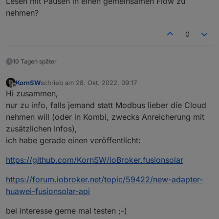
Lesen mit Pausen in einen gemeinsamen Flow zu
nehmen?
0
10 Tagen später
KornSW
schrieb am
28. Okt. 2022, 09:17
zuletzt editiert von
Offline
Hi zusammen,
nur zu info, falls jemand statt Modbus lieber die Cloud
nehmen will (oder in Kombi, zwecks Anreicherung mit
zusätzlichen Infos),
ich habe gerade einen veröffentlicht:
https://github.com/KornSW/ioBroker.fusionsolar
https://forum.iobroker.net/topic/59422/new-adapter-
huawei-fusionsolar-api
bei interesse gerne mal testen ;-)