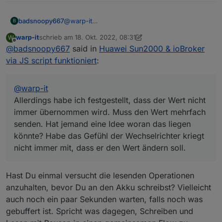
das liegen könnte? Habe das Gefühl der
Wechselrichter kriegt nicht immer mit, dass er
badsnoopy667
@
warp-it
B
den Wert ändern soll.
Die Frage ist gar nicht so dumm... ich muss
warp-it
schrieb am
18. Okt. 2022, 08:31
W
zugeben, ich kann es Dir gar nicht sagen. Die IP
zuletzt editiert von warp-it
Offline
@
badsnoopy667
said in
Huawei Sun2000 & ioBroker
die bei mir eingetragen ist, entspricht gar nicht
meinem IP-Range. Ich vermute, die IP wird in
via JS script funktioniert
:
der Funktion gar nicht verwendet? Hatte das ja
auch irgendwo aus dem Internet
zusammenkopiert...
@
warp-it
Funktioniert auch mit dieser komischen IP.
Allerdings habe ich festgestellt, dass der Wert nicht
Allerdings habe ich festgestellt, dass der Wert
immer übernommen wird. Muss den Wert mehrfach
nicht immer übernommen wird. Muss den Wert
senden. Hat jemand eine Idee woran das liegen
mehrfach senden. Hat jemand eine Idee woran
das liegen könnte? Habe das Gefühl der
könnte? Habe das Gefühl der Wechselrichter kriegt
Wechselrichter kriegt nicht immer mit, dass er
nicht immer mit, dass er den Wert ändern soll.
den Wert ändern soll.
Hast Du einmal versucht die lesenden Operationen
anzuhalten, bevor Du an den Akku schreibst? Vielleicht
auch noch ein paar Sekunden warten, falls noch was
gebuffert ist. Spricht was dagegen, Schreiben und