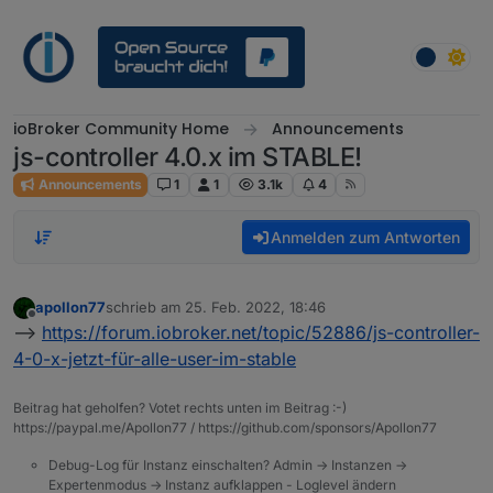
Weiter zum Inhalt
ioBroker Community Home
Announcements
js-controller 4.0.x im STABLE!
Announcements
1
1
3.1k
4
Anmelden zum Antworten
apollon77
schrieb am
25. Feb. 2022, 18:46
zuletzt editiert von
Offline
-->
https://forum.iobroker.net/topic/52886/js-controller-
4-0-x-jetzt-für-alle-user-im-stable
Beitrag hat geholfen? Votet rechts unten im Beitrag :-)
https://paypal.me/Apollon77 / https://github.com/sponsors/Apollon77
Debug-Log für Instanz einschalten? Admin -> Instanzen ->
Expertenmodus -> Instanz aufklappen - Loglevel ändern