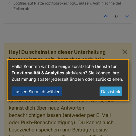
Logfiles auf Platte /opt/iobroker/log/… nutzen, Admin schneidet
Zeilen ab
0
Hey! Du scheinst an dieser Unterhaltung
interessiert zu sein, hast aber noch kein
Konto.
Hallo! Könnten wir bitte einige zusätzliche Dienste für
Funktionalität & Analytics
aktivieren? Sie können Ihre
Hast du es satt, bei jedem Besuch durch die
Zustimmung später jederzeit ändern oder zurückziehen.
gleichen Beiträge zu scrollen? Wenn du dich
Lassen Sie mich wählen
Das ist ok
für ein Konto anmeldest, kommst du immer
genau dorthin zurück, wo du zuvor warst, und
kannst dich über neue Antworten
benachrichtigen lassen (entweder per E-Mail
oder Push-Benachrichtigung). Du kannst auch
Lesezeichen speichern und Beiträge positiv