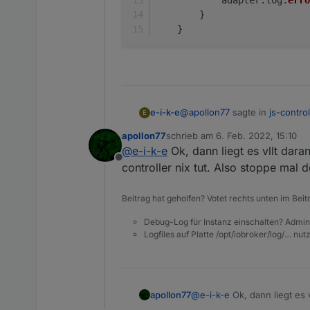
            adapter.
log
.
erro
        }
    }
@
apollon77
sagte in
js-contro
e-i-k-e
E
apollon77
schrieb am
6. Feb. 2022, 15:10
zuletzt editiert von
@
e-i-k-e
Ok, dann liegt es vllt dar
console.error
Offline
controller nix tut. Also stoppe mal 
Den Eintrag gibt es schon, od
Beitrag hat geholfen? Votet rechts unten im Beit
    if (anyEnabled) {

Debug-Log für Instanz einschalten? Admin
        try {

Logfiles auf Platte /opt/iobroker/log/… nu
            gpio = requi
        } catch (e) {

            gpio = null;
            adapter.log
            console.err
apollon77
@
e-i-k-e
Ok, dann liegt es 
        }

controller nix tut. Also sto