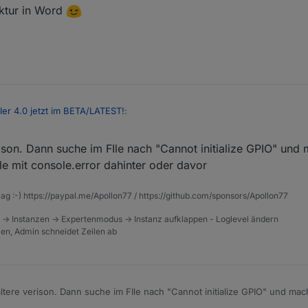
ektur in Word
ller 4.0 jetzt im BETA/LATEST!
:
ison. Dann suche im FIle nach "Cannot initialize GPIO" und 
le mit console.error dahinter oder davor
Ja gerne! Allerdings endet meine Datei bei Zeile 525. :/
rag :-) https://paypal.me/Apollon77 / https://github.com/sponsors/Apollon77
4e92ccd659-main.js
 -> Instanzen -> Expertenmodus -> Instanz aufklappen - Loglevel ändern
tzen, Admin schneidet Zeilen ab
tere verison. Dann suche im FIle nach "Cannot initialize GPIO" und mac
 zeile mit console.error dahinter oder davor