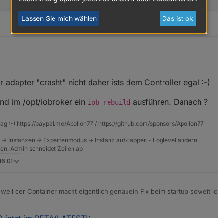
Lassen Sie mich wählen
Das ist ok
 stoppen des Adapters.
uni 2022, 16:58
r adapter "crasht" nicht daher ists dem Controller egal :-)
8c28fbd74e-iobroker.2022-02-06.log
ten Start.
d im /opt/iobroker ein
ausführen. Danach ?
iob rebuild
  - [32minfo[39m: host.raspberrypi-display5 "system.ad
  - [32minfo[39m: host.raspberrypi-display5 instance s
rag :-) https://paypal.me/Apollon77 / https://github.com/sponsors/Apollon77
  - [32minfo[39m: rpi2.5 (2165) Sets unsupported

  - [32minfo[39m: rpi2.5 (2165) Sets unsupported

 -> Instanzen -> Expertenmodus -> Instanz aufklappen - Loglevel ändern
tzen, Admin schneidet Zeilen ab
  - [32minfo[39m: rpi2.5 (2165) Sets unsupported

  - [32minfo[39m: rpi2.5 (2165) starting. Version 1.2.
16:01
  - [31merror[39m: rpi2.5 (2165) Cannot initialize GPI
different Node.js version using

 This version of Node.js requires

weil der Container macht eigentlich genauein Fix beim startup soweit ich
 Please try re-compiling or re-installing

das Andre mal anschaut
e, using `npm rebuild` or `npm install`).

  - [31merror[39m: rpi2.5 (2165) cannot use GPIO: Type