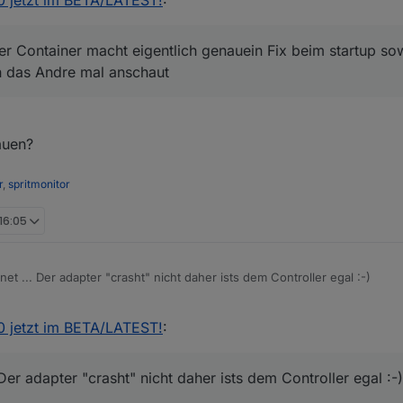
.0 jetzt im BETA/LATEST!
:
er Container macht eigentlich genauein Fix beim startup sowe
ch das Andre mal anschaut
auen?
r
,
spritmonitor
 16:05
et ... Der adapter "crasht" nicht daher ists dem Controller egal :-)
zeile und im /opt/iobroker ein
iob rebuild
ausführen. Danach ?
.0 jetzt im BETA/LATEST!
:
Der adapter "crasht" nicht daher ists dem Controller egal :-)