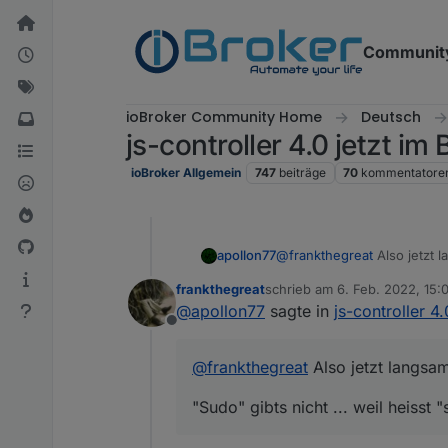
Weiter zum Inhalt
Communit
ioBroker Community Home
Deutsch
js-controller 4.0 jetzt i
ioBroker Allgemein
747
beiträge
70
kommentatore
@
frankthegreat
Also jetzt l
apollon77
frankthegreat
schrieb am
6. Feb. 2022, 15:
1.) "apt" ist ein Linux kom
zuletzt editiert von
@
apollon77
sagte in
js-controller 4
2.) Steht genau da was das i
Offline
@
frankthegreat
Also jetzt langsam 
"Sudo" gibts nicht ... weil heisst 