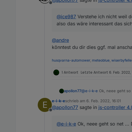
@
apollon77
sagte in
js-controller 4
Offline
@
ice987
Verstehe ich nicht weil d
also das wäre interessant das si
@
andre
könntest du dir dies ggf. mal ansch
husqvarna-automower
,
meteoblue
,
wiserbyfelle
1 Antwort
Letzte Antwort
6. Feb. 2022,
@
e-i-k-e
Ok, neee geht so n
apollon77
e-i-k-e
schrieb am
6. Feb. 2022, 16:01
E
Dann mal anders. Kommando
zuletzt editiert von
@
apollon77
sagte in
js-controller 4
Offline
@
e-i-k-e
Ok, neee geht so net ... 