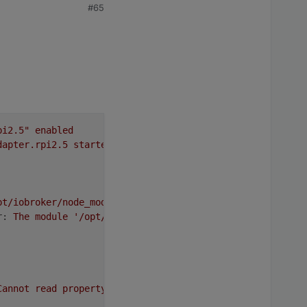
#65
pi2.5"
enabled
dapter.rpi2.5
started
with
pid
2165
pt/iobroker/node_modules/iobroker.rpi2,
node:
v14.18.2,
r:
The
module
'/opt/iobroker/node_modules/epoll/build/Re
Cannot
read
property
'setMode'
of
null