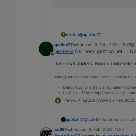
@
apollon77
e-i-k-e
E
apollon77
schrieb am
6. Feb. 2022, 15:48
Anbei die log-Datei nach dem
zuletzt editiert von apollon77
2. J
@
e-i-k-e
Ok, neee geht so net ... De
0acd144b-a428-4cfd-9611-46
Offline
Und der log nach einem erneu
Dann mal anders. Kommandozeile un
2022-02-06 16:13:39.438
2022-02-06 16:13:40.446
Beitrag hat geholfen? Votet rechts unten im Beit
2022-02-06 16:13:44.001
2022-02-06 16:13:44.019
Debug-Log für Instanz einschalten? Admin
Logfiles auf Platte /opt/iobroker/log/… nu
2022-02-06 16:13:44.022
2022-02-06 16:13:44.982
E
1 Antwort
Letzte Antwort
6. Feb. 2022, 
2022-02-06 16:13:47.055
was compiled against a 
NODE_MODULE_VERSION 72.
apollon77
@
ice987
Verstehe ich nicht 
NODE_MODULE_VERSION 83.
wäre interessant das sich 
the module (for instanc
ice987
schrieb am
6. Feb. 2022, 15:51
zuletzt editiert von
2022-02-06 16:13:47.061