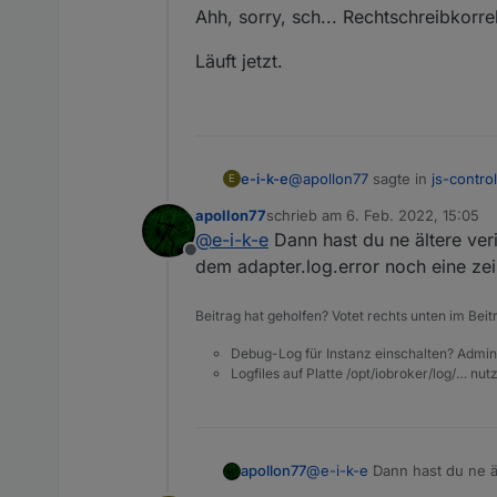
Ahh, sorry, sch... Rechtschreibkorr
Läuft jetzt.
@
apollon77
sagte in
js-contro
e-i-k-e
E
apollon77
schrieb am
6. Feb. 2022, 15:05
zuletzt editiert von
@
e-i-k-e
Dann hast du ne ältere ver
l ... bis zu 3x !!
Offline
dem adapter.log.error noch eine zei
Beitrag hat geholfen? Votet rechts unten im Beit
cb4f762f-0e18-47f5-8016-a5
Debug-Log für Instanz einschalten? Admin
Logfiles auf Platte /opt/iobroker/log/… nu
apollon77
@
e-i-k-e
Dann hast du ne äl
adapter.log.error noch eine