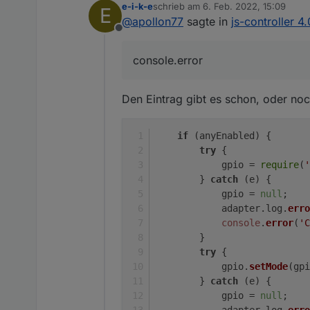
e-i-k-e
schrieb am
6. Feb. 2022, 15:09
E
zuletzt editiert von
@
apollon77
sagte in
js-controller 4
Offline
console.error
Den Eintrag gibt es schon, oder noc
if
 (anyEnabled) {
try
 {
            gpio = 
require
(
'
        } 
catch
 (e) {
            gpio = 
null
;
            adapter.
log
.
erro
console
.
error
(
'C
        }
try
 {
            gpio.
setMode
(gpi
        } 
catch
 (e) {
            gpio = 
null
;