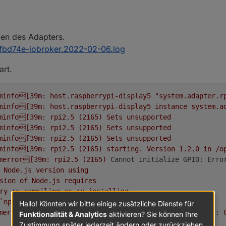
22, 16:16
(gpio.MODE_BCM);



pen des Adapters.
.error('cannot use GPIO: ' + e);

bd74e-iobroker.2022-02-06.log
art.
minfo[39m:
host.raspberrypi-display5
"system.adapter.r
minfo[39m:
host.raspberrypi-display5
instance
system.a
minfo[39m:
rpi2.5
(2165)
Sets
unsupported
minfo[39m:
rpi2.5
(2165)
Sets
unsupported
minfo[39m:
rpi2.5
(2165)
Sets
unsupported
minfo[39m:
rpi2.5
(2165)
starting.
Version
1.2
.0
in
/o
merror[39m:
rpi2.5
(2165)
Cannot initialize GPIO: Erro
Node.js
version
using
sion
of
Node.js
requires
ry
re-compiling
or
re-installing
`npm
rebuild`
or
`npm
install`).
Hallo! Könnten wir bitte einige zusätzliche Dienste für
merror[39m:
rpi2.5
(2165)
cannot use GPIO: TypeError:
Funktionalität & Analytics
aktivieren? Sie können Ihre
Zustimmung später jederzeit ändern oder zurückziehen.