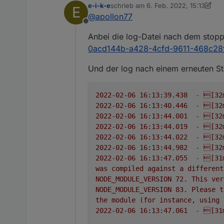
e-i-k-e
schrieb am
6. Feb. 2022, 15:13
        try {

E
zuletzt editiert von e-i-k-e
2. Juni 20
            gpio.setMode
@
apollon77
        } catch (e) {

Offline
            gpio = null;
Anbei die log-Datei nach dem stop
            adapter.log
0acd144b-a428-4cfd-9611-468c28f
        }

Und der log nach einem erneuten St
2022-02-06 16:13:39.438
-
[32
2022-02-06 16:13:40.446
-
[32
2022-02-06 16:13:44.001
-
[32
2022-02-06 16:13:44.019
-
[32
2022-02-06 16:13:44.022
-
[32
2022-02-06 16:13:44.982
-
[32
2022-02-06 16:13:47.055
-
[31
was
compiled
against
a
different
NODE_MODULE_VERSION
72
.
This
ver
NODE_MODULE_VERSION
83
.
Please
t
the
module
(for
instance,
using
2022-02-06 16:13:47.061
-
[31