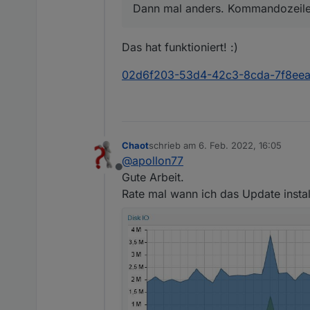
Dann mal anders. Kommandozeile 
Das hat funktioniert! :)
02d6f203-53d4-42c3-8cda-7f8eea
Chaot
schrieb am
6. Feb. 2022, 16:05
zuletzt editiert von
@
apollon77
Offline
Gute Arbeit.
Rate mal wann ich das Update instal