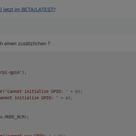
.0 jetzt im BETA/LATEST!
:
h einen zusätzlichen ?
rpi-gpio'
);
r
(
'Cannot initialize GPIO: '
 + e);
annot initialize GPIO: '
 + e);
o.
MODE_BCM
);