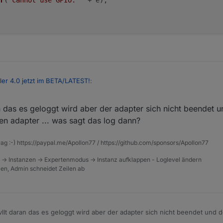
r
(
'cannot use GPIO: '
 + e);
ller 4.0 jetzt im BETA/LATEST!
:
an das es geloggt wird aber der adapter sich nicht beendet
den adapter ... was sagt das log dann?
er noch einen zusätzlichen ?
rag :-) https://paypal.me/Apollon77 / https://github.com/sponsors/Apollon77
 -> Instanzen -> Expertenmodus -> Instanz aufklappen - Loglevel ändern
tzen, Admin schneidet Zeilen ab
re('rpi-gpio');



.error('Cannot initialize GPIO: ' + e);

or('Cannot initialize GPIO: ' + e);

vllt daran das es geloggt wird aber der adapter sich nicht beendet und
ppe mal den adapter ... was sagt das log dann?