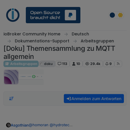
Weiter zum Inhalt
ioBroker Community Home
Deutsch
Dokumentations-Support
Arbeitsgruppen
[Doku] Themensammlung zu MQTT
allgemein
Arbeitsgruppen
doku
113
10
29.4k
9
Anmelden zum Antworten
@
homoran
@
hydrotec
Asgothian