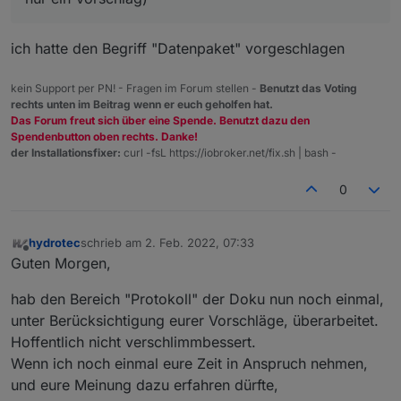
wie <Gerätetyp>/<Raum>/<Gerät>/<...>
Tipp
:
Bei vielen Geräten kann man
konfigurieren, wie sie ihre Informationen
ich hatte den Begriff "Datenpaket" vorgeschlagen
dem Broker mitteilen und wie die Topics
strukturiert sein sollen. Eine einheitliche
Struktur erleichtert die spätere
kein Support per PN! - Fragen im Forum stellen -
Benutzt das Voting
rechts unten im Beitrag wenn er euch geholfen hat.
Bearbeitung.
Das Forum freut sich über eine Spende. Benutzt dazu den
Spendenbutton oben rechts. Danke!
der Installationsfixer:
curl -fsL https://iobroker.net/fix.sh | bash -
0
hydrotec
schrieb am
2. Feb. 2022, 07:33
zuletzt editiert von
Offline
Guten Morgen,
hab den Bereich "Protokoll" der Doku nun noch einmal,
unter Berücksichtigung eurer Vorschläge, überarbeitet.
Hoffentlich nicht verschlimmbessert.
Wenn ich noch einmal eure Zeit in Anspruch nehmen,
und eure Meinung dazu erfahren dürfte,