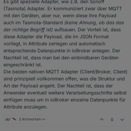
Es gibt spezielle Adapter, wie z.B. den Sonoff
nehmen, und eure Meinung dazu erfahren dürfte,
(Tasmota) Adapter. Er kommuniziert zwar über MQTT
wäre ich sehr dankbar.
mit den Geräten, aber nur, wenn diese ihre Payload
auch im Tasmota-Standard
(keine Ahnung, ob das das
der richtige Begriff ist)
aufbauen. Der Vorteil ist, dass
diese Adapter die Payload, die im JSON Format
vorliegt, in Attribute zerlegen und automatisch
entsprechende Datenpunkte in ioBroker anlegen. Der
Nachteil ist, dass man bei den einbindbaren Geräten
eingeschränkt ist.
Die beiden nativen MQTT Adapter (Client/Broker, Client)
sind prinzipiell vollkommen offen, was die Struktur und
Art der Payload angeht. Der Nachteil ist, dass der
Anwender eventuell weitere Verarbeitungsschritte selbst
einfügen muss um in ioBroker einzelne Datenpunkte für
Attribute anzulegen.
2 Antworten
0