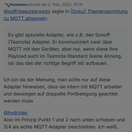
Bei den Adaptern könntest Du vlt auf den
Datenpunkte für Attribute anzulegen.
Homoran
schrieb am
2. Feb. 2022, 10:31
prinzipiellen Unterschied hinweisen:
zuletzt editiert von
Nicht stören
@
ostfrieseunterwegs
sagte in
[Doku] Themensammlung
Es gibt spezielle Adapter, wie z.B. den
Sonoff (Tasmota) Adapter. Er
zu MQTT allgemein
:
kommuniziert zwar über MQTT mit den
Geräten, aber nur, wenn diese ihre
Payload auch im Tasmota-Standard
(keine
Es gibt spezielle Adapter, wie z.B. den Sonoff
Ahnung, ob das das der richtige Begriff
(Tasmota) Adapter. Er kommuniziert zwar über
ist)
aufbauen. Der Vorteil ist, dass diese
MQTT mit den Geräten, aber nur, wenn diese ihre
Adapter die Payload, die im JSON Format
Payload auch im Tasmota-Standard (keine Ahnung,
vorliegt, in Attribute zerlegen und
automatisch entsprechende Datenpunkte
ob das das der richtige Begriff ist) aufbauen.
in ioBroker anlegen. Der Nachteil ist, dass
man bei den einbindbaren Geräten
eingeschränkt ist.
ich bin da der Meinung, man sollte nur auf diese
Die beiden nativen MQTT Adapter
Adapter hinweisen, dass sie intern mit MQTT arbeiten
(Client/Broker, Client) sind prinzipiell
und deswegen auf doppelte Portbelegung geachtet
vollkommen offen, was die Struktur und
werden muss
Art der Payload angeht. Der Nachteil ist,
dass der Anwender eventuell weitere
@
hydrotec
Verarbeitungsschritte selbst einfügen
muss um in ioBroker einzelne
Also im Prinzip Punkt 1 und 2 nach unten schieben und
Datenpunkte für Attribute anzulegen.
3/4 als echte MQTT-Adapter beschreiben. Ich weiß,