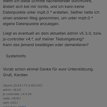
Wenn ich diese Schritte nacheinander durchführe,
ändert sich bei mir nichts, und ich kann keine
Datenpunkte unter
mqtt.0.*
erstellen. Seither hatte ich
einen anderen Weg genommen, um unter
mqtt.0.*
eigene Datenpunkte anzulegen.
Liegt es eventuell an dem aktuellen admin v5.3.0, bzw.
js-controller v4.*, auf meiner Testumgebung?
Kann das jemand bestätigen oder dementieren?
Systeminfo
Vorab schon einmal Danke für eure Unterstützung.
Gruß, Karsten
Ubuntu 22.04 LTS (LXD/LXC)
admin: v6.3.5
js-controller: v4.0.24
node: v18.16.1
npm: v9.5.1
repository:
stable