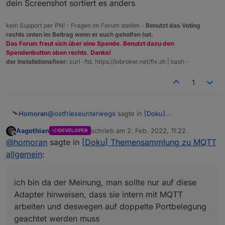
dein Screenshot sortiert es anders
kein Support per PN! - Fragen im Forum stellen -
Benutzt das Voting
rechts unten im Beitrag wenn er euch geholfen hat.
Das Forum freut sich über eine Spende. Benutzt dazu den
Spendenbutton oben rechts. Danke!
der Installationsfixer:
curl -fsL https://iobroker.net/fix.sh | bash -
1
@
ostfrieseunterwegs
sagte in
[Doku]
Homoran
Themensammlung zu MQTT allgemein
:
Asgothian
schrieb am
2. Feb. 2022, 11:22
DEVELOPER
zuletzt editiert von
Offline
Es gibt spezielle Adapter, wie z.B. den Sonoff
@
homoran
sagte in
[Doku] Themensammlung zu MQTT
(Tasmota) Adapter. Er kommuniziert zwar über
allgemein
:
ich bin da der Meinung, man sollte nur auf diese
MQTT mit den Geräten, aber nur, wenn diese
Adapter hinweisen, dass sie intern mit MQTT
ihre Payload auch im Tasmota-Standard (keine
arbeiten und deswegen auf doppelte Portbelegung
@
hydrotec
Ahnung, ob das das der richtige Begriff ist)
ich bin da der Meinung, man sollte nur auf diese
geachtet werden muss
Also im Prinzip Punkt 1 und 2 nach unten schieben
aufbauen.
Adapter hinweisen, dass sie intern mit MQTT
und 3/4 als echte MQTT-Adapter beschreiben. Ich
arbeiten und deswegen auf doppelte Portbelegung
weiß, dein Screenshot sortiert es anders
geachtet werden muss