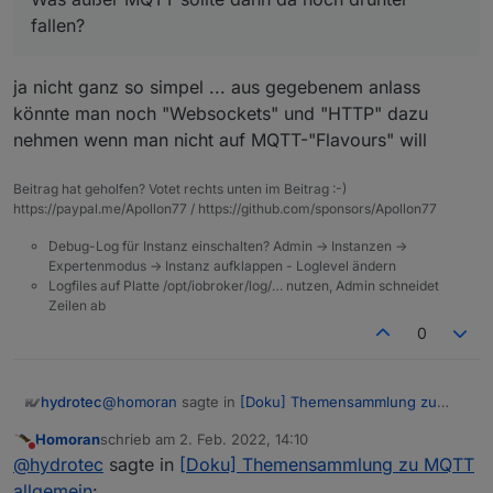
für seine Fragestellung nehmen soll wäre wohl der
fallen?
Ansatz.
BTW: ich weiß auch nicht, warum die bisherigen
Aber er passt nicht zu Logik (wie node-red)
Änderungen an der Menüstruktur immer noch nicht
und ob ein weiterer Menüpunkt
Protokolle
, ganz
greifen :-(
ja nicht ganz so simpel ... aus gegebenem anlass
abgesehen davon, ob der Punkt noch eingeschoben
könnte man noch "Websockets" und "HTTP" dazu
werden kann, einem Interessierten oder Einsteiger
wirklich etwas sagt, bleibt dahingestellt.
nehmen wenn man nicht auf MQTT-"Flavours" will
Was außer MQTT sollte dann da noch drunter fallen?
Beitrag hat geholfen? Votet rechts unten im Beitrag :-)
https://paypal.me/Apollon77 / https://github.com/sponsors/Apollon77
Debug-Log für Instanz einschalten? Admin -> Instanzen ->
Expertenmodus -> Instanz aufklappen - Loglevel ändern
Logfiles auf Platte /opt/iobroker/log/… nutzen, Admin schneidet
Zeilen ab
0
@
homoran
sagte in
[Doku] Themensammlung zu
hydrotec
MQTT allgemein
:
Homoran
schrieb am
2. Feb. 2022, 14:10
zuletzt editiert von
Nicht stören
Das Schlimme an deinem Entwurf ist ja, dass er
@
hydrotec
sagte in
[Doku] Themensammlung zu MQTT
gut ist
allgemein
: