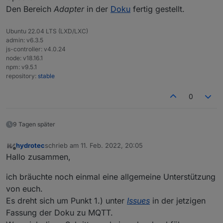
Den Bereich
Adapter
in der
Doku
fertig gestellt.
Ubuntu 22.04 LTS (LXD/LXC)
admin: v6.3.5
js-controller: v4.0.24
node: v18.16.1
npm: v9.5.1
repository:
stable
0
9 Tagen später
hydrotec
schrieb am
11. Feb. 2022, 20:05
zuletzt editiert von
Offline
Hallo zusammen,
ich bräuchte noch einmal eine allgemeine Unterstützung
von euch.
Es dreht sich um Punkt 1.) unter
Issues
in der jetzigen
Fassung der Doku zu MQTT.