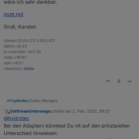
wäre ich sehr dankbar.
mqtt.md
Gruß, Karsten
Ubuntu 22.04 LTS (LXD/LXC)
admin: v6.3.5
js-controller: v4.0.24
node: v18.16.1
npm: v9.5.1
repository:
stable
0
Guten Morgen,
hydrotec
OstfrieseUnterwegs
schrieb am
2. Feb. 2022, 09:27
hab den Bereich "Protokoll" der Doku nun noch
zuletzt editiert von
Offline
@
hydrotec
einmal, unter Berücksichtigung eurer Vorschläge,
überarbeitet.
mqtt.md
Bei den Adaptern könntest Du vlt auf den prinzipiellen
Hoffentlich nicht verschlimmbessert.
Unterschied hinweisen:
Wenn ich noch einmal eure Zeit in Anspruch
Gruß, Karsten