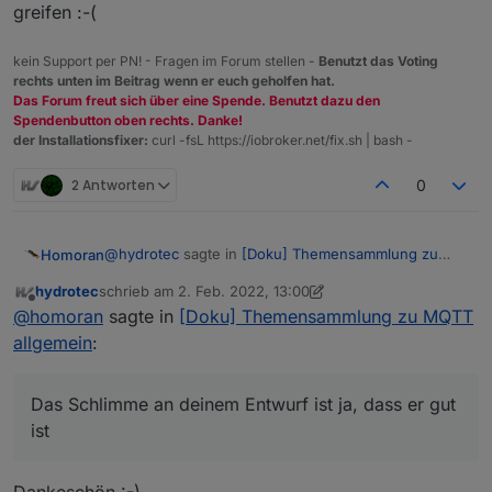
greifen :-(
kein Support per PN! - Fragen im Forum stellen -
Benutzt das Voting
rechts unten im Beitrag wenn er euch geholfen hat.
Das Forum freut sich über eine Spende. Benutzt dazu den
Spendenbutton oben rechts. Danke!
der Installationsfixer:
curl -fsL https://iobroker.net/fix.sh | bash -
2 Antworten
0
@
hydrotec
sagte in
[Doku] Themensammlung zu
Homoran
MQTT allgemein
:
hydrotec
schrieb am
2. Feb. 2022, 13:00
zuletzt editiert von hydrotec
2. Feb. 2022, 14:01
Offline
Eine allgemeine Dokumentation, und nicht auf
@
homoran
sagte in
[Doku] Themensammlung zu MQTT
einen oder zwei Adapter abgestimmte.
allgemein
:
Das Schlimme an deinem Entwurf ist ja, dass er gut
So grob kann man das auch in meiner bisher
ist :-)
erstellten Doku erkennen.
Eine Entscheidungshilfe was ein Interessierter User
Das Schlimme an deinem Entwurf ist ja, dass er gut
für seine Fragestellung nehmen soll wäre wohl der
ist
Ansatz.
BTW: ich weiß auch nicht, warum die bisherigen
Aber er passt nicht zu Logik (wie node-red)
Änderungen an der Menüstruktur immer noch nicht
und ob ein weiterer Menüpunkt
Protokolle
, ganz
greifen :-(