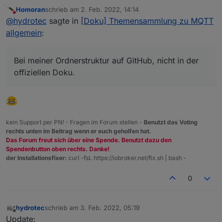
MQTT allgemein
:
Homoran
schrieb am
2. Feb. 2022, 14:14
zuletzt editiert von
Nicht stören
wo ist der denn?
@
hydrotec
sagte in
[Doku] Themensammlung zu MQTT
allgemein
:
Bei meiner Ordnerstruktur auf GitHub, nicht in der
offiziellen Doku.
Bei meiner Ordnerstruktur auf GitHub, nicht in der
offiziellen Doku.
kein Support per PN! - Fragen im Forum stellen -
Benutzt das Voting
rechts unten im Beitrag wenn er euch geholfen hat.
Das Forum freut sich über eine Spende. Benutzt dazu den
Spendenbutton oben rechts. Danke!
der Installationsfixer:
curl -fsL https://iobroker.net/fix.sh | bash -
0
hydrotec
schrieb am
3. Feb. 2022, 05:19
zuletzt editiert von
Offline
Update: