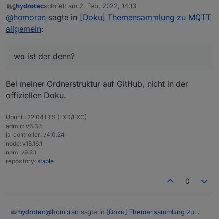
hydrotec
schrieb am
2. Feb. 2022, 14:13
zuletzt editiert von
Offline
das unter dem Menüpunkt "Technologie ->
@
homoran
sagte in
[Doku] Themensammlung zu MQTT
Kommunikation" solche allgemeinen
allgemein
:
wo ist der denn?
Dokumentationen sehr gut aufgehoben sind. Da
würden dann auch so Themen wie Zigbee, Z-
Wave, usw. gut rein passen.
wo ist der denn?
Bei meiner Ordnerstruktur auf GitHub, nicht in der
offiziellen Doku.
Ubuntu 22.04 LTS (LXD/LXC)
admin: v6.3.5
js-controller: v4.0.24
node: v18.16.1
npm: v9.5.1
repository:
stable
0
@
homoran
sagte in
[Doku] Themensammlung zu
hydrotec