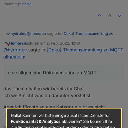
repository:
stable
0
@
homoran
sagte in
[Doku] Themensammlung zu
hydrotec
MQTT allgemein
:
Homoran
schrieb am
2. Feb. 2022, 12:19
zuletzt editiert von
Nicht stören
dann stellt sich natürlich wieder die anfängliche
@
hydrotec
sagte in
[Doku] Themensammlung zu MQTT
Frage, was das für ein Werk wird.
allgemein
:
So wie es anfänglich gedacht war, eine allgemeine
Dokumentation zu MQTT.
Wenn es eine Hilfestellung für Einsteiger sein soll, in
eine allgemeine Dokumentation zu MQTT.
welcher sie durch einen Konfigurationsprozess
geleitet werden, dann ist es in einem Tutorial, oder
Ähnlichem, besser aufgehoben. Die Erwähnung
das Thema hatten wir bereits im Chat.
eines solchen Tutorial in der allgemeinen
Ich weiß nicht was du darunter verstehst.
Dokumentation ist sinvoll, und eigentlich auch so
geplant.
Aber ich fürchte so eine Kategorie gibt es nicht.
Ich wüsste nicht, wo ich so etwas unterbringen soll.
Hallo! Könnten wir bitte einige zusätzliche Dienste für
Funktionalität & Analytics
aktivieren? Sie können Ihre
kein Support per PN! - Fragen im Forum stellen -
Benutzt das Voting
Zustimmung später jederzeit ändern oder zurückziehen.