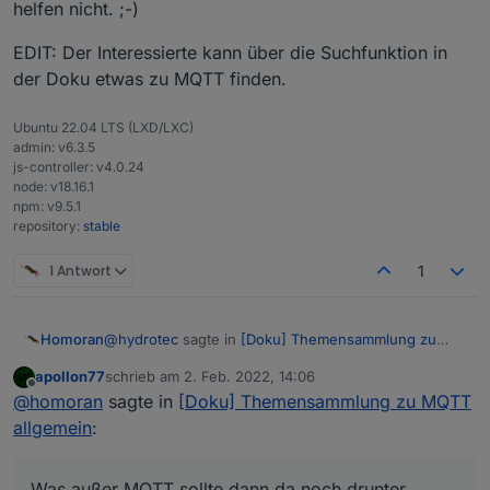
helfen nicht. ;-)
EDIT: Der Interessierte kann über die Suchfunktion in
der Doku etwas zu MQTT finden.
Ubuntu 22.04 LTS (LXD/LXC)
admin: v6.3.5
js-controller: v4.0.24
node: v18.16.1
npm: v9.5.1
repository:
stable
1 Antwort
1
@
hydrotec
sagte in
[Doku] Themensammlung zu
Homoran
MQTT allgemein
:
apollon77
schrieb am
2. Feb. 2022, 14:06
zuletzt editiert von
Offline
Eine allgemeine Dokumentation, und nicht auf
@
homoran
sagte in
[Doku] Themensammlung zu MQTT
einen oder zwei Adapter abgestimmte.
allgemein
:
Das Schlimme an deinem Entwurf ist ja, dass er gut
So grob kann man das auch in meiner bisher
ist :-)
erstellten Doku erkennen.
Eine Entscheidungshilfe was ein Interessierter User
Was außer MQTT sollte dann da noch drunter