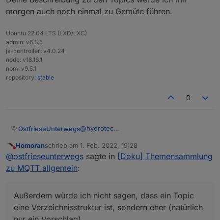
morgen auch noch einmal zu Gemüte führen.
Ubuntu 22.04 LTS (LXD/LXC)
admin: v6.3.5
js-controller: v4.0.24
node: v18.16.1
npm: v9.5.1
repository:
stable
0
@
hydrotec
OstfrieseUnterwegs
Du hast in der Grafik die Richtungen bei
Homoran
schrieb am
1. Feb. 2022, 19:28
Subscribe und Publish nicht konsistent. In
Topics können zur Vereinfachung
zuletzt editiert von
Nicht stören
@
ostfrieseunterwegs
sagte in
[Doku] Themensammlung
Konfig B sind die Pfeile zwischen MQTT
hierarchisch, ähnlich wie wie
Client und Broker falsch rum.
Verzeichnisstrukturen, aufgebaut sein. Die
zu MQTT allgemein
:
Außerdem würde ich nicht sagen, dass
Hierarchien sind dabei nicht vorgegeben
ein Topic eine Verzeichnisstruktur ist,
oder standardisiert. So kann es z.B.
sondern eher (natürlich nur ein
<Raum>/<Gerätetyp>/<Gerät>/<Attribut>
Außerdem würde ich nicht sagen, dass ein Topic
Vorschlag)
(Wohnzimmer/Lichter/Deckenlicht/Verbind
eine Verzeichnisstruktur ist, sondern eher (natürlich
ungsstatus) genau so genau so geben,
nur ein Vorschlag)