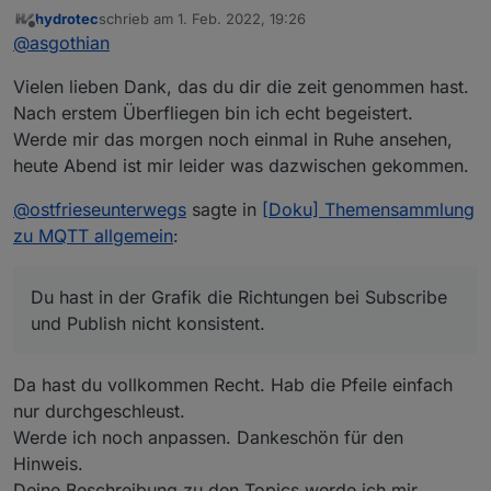
Um es mir einfach zu machen hab ich einen Fork
hydrotec
schrieb am
1. Feb. 2022, 19:26
von
@
hydrotec
's Doku repo angelegt und da mal
die Anpassungen nicht zu komplex geworden
zuletzt editiert von
Offline
@
asgothian
Hand an den Text gelegt. Ich hoffe das
Zum lesen:
sind
hier
ich mich damit nicht zu weit aus dem Fenster
Vielen lieben Dank, das du dir die zeit genommen hast.
gelehnt habe
A.
Nach erstem Überfliegen bin ich echt begeistert.
Werde mir das morgen noch einmal in Ruhe ansehen,
heute Abend ist mir leider was dazwischen gekommen.
@
ostfrieseunterwegs
sagte in
[Doku] Themensammlung
zu MQTT allgemein
:
Du hast in der Grafik die Richtungen bei Subscribe
und Publish nicht konsistent.
Da hast du vollkommen Recht. Hab die Pfeile einfach
nur durchgeschleust.
Werde ich noch anpassen. Dankeschön für den
Hinweis.
Deine Beschreibung zu den Topics werde ich mir