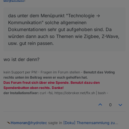
Dankeschön :-)
Ich habe für mich auf GitHub entschieden, das unter
das unter dem Menüpunkt "Technologie ->
dem Menüpunkt "Technologie -> Kommunikation"
Kommunikation" solche allgemeinen
solche allgemeinen Dokumentationen sehr gut
@
homoran
sagte in
[Doku] Themensammlung zu
Dokumentationen sehr gut aufgehoben sind. Da
aufgehoben sind. Da würden dann auch so Themen
MQTT allgemein
:
wie Zigbee, Z-Wave, usw. gut rein passen.
würden dann auch so Themen wie Zigbee, Z-Wave,
BTW: ich weiß auch nicht, warum die bisherigen
Wie das Menü letztendlich aussehen soll müsst ihr im
usw. gut rein passen.
Änderungen an der Menüstruktur immer noch
Core-Team entscheiden, da will ich mich nicht
Da kann ich dir nur etwas Trost spenden, doch
nicht greifen
einmischen.
wirklich helfen nicht. ;-)
wo ist der denn?
EDIT: Der Interessierte kann über die Suchfunktion in
der Doku etwas zu MQTT finden.
kein Support per PN! - Fragen im Forum stellen -
Benutzt das Voting
rechts unten im Beitrag wenn er euch geholfen hat.
Das Forum freut sich über eine Spende. Benutzt dazu den
Spendenbutton oben rechts. Danke!
der Installationsfixer:
curl -fsL https://iobroker.net/fix.sh | bash -
0
@
hydrotec
sagte in
[Doku] Themensammlung zu
Homoran
MQTT allgemein
: