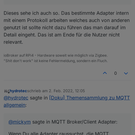
Dieses sehe ich auch so. Das bestimmte Adapter intern
mit einem Protokoll arbeiten welches auch von anderen
genutzt ist sollte nicht dazu führen das man darauf im
Detail eingeht. Das ist am Ende für die Nutzer nicht
relevant.
ioBroker auf RPi4 - Hardware soweit wie möglich via Zigbee.
"Shit don't work" ist keine Fehlermeldung, sondern ein Fluch.
0
hydrotec
schrieb am
2. Feb. 2022, 12:05
zuletzt editiert von
Offline
@
hydrotec
sagte in
[Doku] Themensammlung zu MQTT
allgemein
:
@
mickym
sagte in MQTT Broker/Client Adapter:
Wenn Du alle Adapter raussuchst, die MQTT