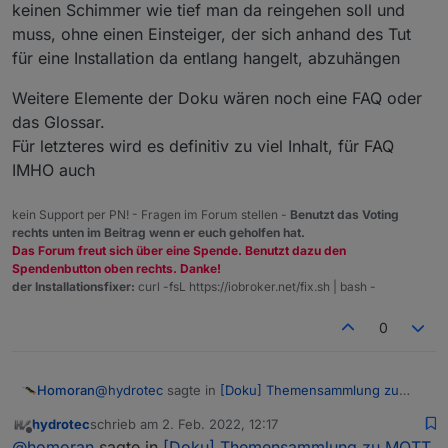
welche über den Filter "MQTT" auf der
einer Hilfestellung/Entscheidungsmatrix bin ich noch
keinen Schimmer wie tief man da reingehen soll und
Admin Oberfläche gefunden werden.
am überlegen wie ich das allgemein umsetzen kann.
muss, ohne einen Einsteiger, der sich anhand des Tut
Wenn jemand vorhat ein Tutorial zu bestimmten
für eine Installation da entlang hangelt, abzuhängen
MQTT Adaptern zu erstellen, nur zu, nehm ich gerne
als Hinweis in die allgemeine Dokumentation mit auf.
Weitere Elemente der Doku wären noch eine FAQ oder
das Glossar.
Für letzteres wird es definitiv zu viel Inhalt, für FAQ
IMHO auch
kein Support per PN! - Fragen im Forum stellen -
Benutzt das Voting
rechts unten im Beitrag wenn er euch geholfen hat.
Das Forum freut sich über eine Spende. Benutzt dazu den
Spendenbutton oben rechts. Danke!
der Installationsfixer:
curl -fsL https://iobroker.net/fix.sh | bash -
0
@
hydrotec
sagte in
[Doku] Themensammlung zu
Homoran
MQTT allgemein
:
hydrotec
schrieb am
2. Feb. 2022, 12:17
zuletzt editiert von
Offline
Mein aktueller Plan sieht eine detailierte
@
homoran
sagte in
[Doku] Themensammlung zu MQTT