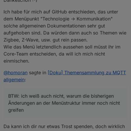
Dankeschön :-)
abgesehen davon, ob der Punkt noch eingeschoben
werden kann, einem Interessierten oder Einsteiger
Ich habe für mich auf GitHub entschieden, das unter
wirklich etwas sagt, bleibt dahingestellt.
dem Menüpunkt "Technologie -> Kommunikation"
Was außer MQTT sollte dann da noch drunter fallen?
solche allgemeinen Dokumentationen sehr gut
aufgehoben sind. Da würden dann auch so Themen wie
Zigbee, Z-Wave, usw. gut rein passen.
Wie das Menü letztendlich aussehen soll müsst ihr im
Core-Team entscheiden, da will ich mich nicht
einmischen.
@
homoran
sagte in
[Doku] Themensammlung zu MQTT
allgemein
:
BTW: ich weiß auch nicht, warum die bisherigen
Änderungen an der Menüstruktur immer noch nicht
greifen
Da kann ich dir nur etwas Trost spenden, doch wirklich