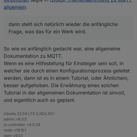
Beschreibung eines Adapters nicht vor.
allgemein
:
dann stellt sich natürlich wieder die anfängliche
Frage, was das für ein Werk wird.
Es gibt im Moment Adapterreferenz, da wird nur
ein
Weitere Elemente der Doku wären noch eine FAQ
dann stellt sich natürlich wieder die anfängliche
Adapter beschrieben. die Doku muss in das
oder das Glossar.
Frage, was das für ein Werk wird.
Adapterrepo, oder Tutorial. Da habe ich aber
Für letzteres wird es definitiv zu viel Inhalt, für FAQ
überhaupt keinen Schimmer wie tief man da
IMHO auch
reingehen soll und muss, ohne einen Einsteiger, der
So wie es anfänglich gedacht war, eine allgemeine
sich anhand des Tut für eine Installation da entlang
Dokumentation zu MQTT.
hangelt, abzuhängen
Wenn es eine Hilfestellung für Einsteiger sein soll, in
welcher sie durch einen Konfigurationsprozess geleitet
werden, dann ist es in einem Tutorial, oder Ähnlichem,
besser aufgehoben. Die Erwähnung eines solchen
Tutorial in der allgemeinen Dokumentation ist sinvoll,
und eigentlich auch so geplant.
Ubuntu 22.04 LTS (LXD/LXC)
admin: v6.3.5
js-controller: v4.0.24
node: v18.16.1
npm: v9.5.1