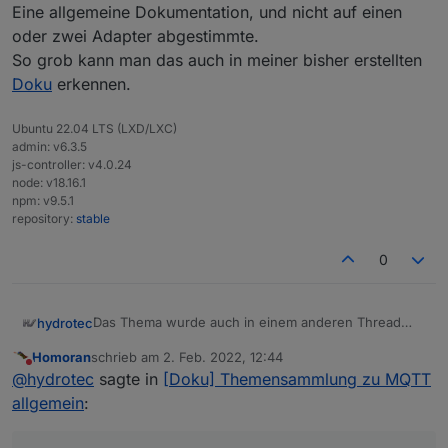
Eine allgemeine Dokumentation, und nicht auf einen
oder zwei Adapter abgestimmte.
So grob kann man das auch in meiner bisher erstellten
Doku
erkennen.
Ubuntu 22.04 LTS (LXD/LXC)
admin: v6.3.5
js-controller: v4.0.24
node: v18.16.1
npm: v9.5.1
repository:
stable
0
Das Thema wurde auch in einem anderen Thread
hydrotec
besprochen, nur eine Lösung wurde noch nicht
Homoran
schrieb am
2. Feb. 2022, 12:44
gefunden.
@
apollon77
sagte in
Grundidee der
zuletzt editiert von
Nicht stören
@
hydrotec
sagte in
[Doku] Themensammlung zu MQTT
Themenausrichtung der Doku
:
allgemein
:
@
ostfrieseunterwegs
sagte in
Grundidee der
Themenausrichtung der Doku
: