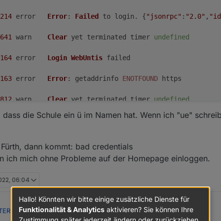
214
	error	
Error
: 
Failed
 to login. {
"jsonrpc"
:
"2.0"
,
"id
641
	warn	
Clear
 yet terminated timer 
undefined
164
	error	
Login
WebUntis
 failed
163
	error	
Error
: getaddrinfo 
ENOTFOUND
 https
812
	warn	
Clear
 yet terminated timer 
undefined
t, dass die Schule ein ü im Namen hat. Wenn ich "ue" schre
435
	error	
Login
WebUntis
 failed
434
	error	
Error
: 
Failed
 to login. {
"jsonrpc"
:
"2.0"
,
"id
Fürth, dann kommt: bad credentials
n ich mich ohne Probleme auf der Homepage einloggen.
740
	warn	
Clear
 yet terminated timer 
undefined
2022, 06:04
458
	error	
Login
WebUntis
 failed
Hallo! Könnten wir bitte einige zusätzliche Dienste für
457
	error	
Error
: 
Failed
 to login. {
"jsonrpc"
:
"2.0"
,
"id
Funktionalität & Analytics
aktivieren? Sie können Ihre
TER: Neuer Adapter Webuntis
:
Zustimmung später jederzeit ändern oder zurückziehen.