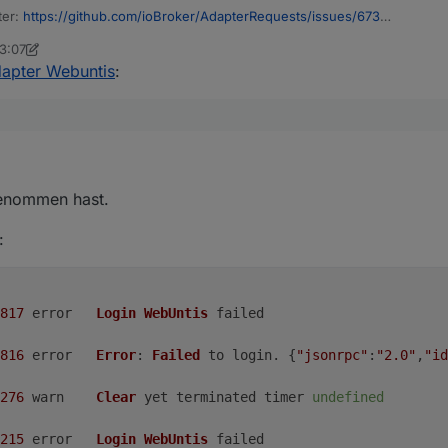
ter:
https://github.com/ioBroker/AdapterRequests/issues/673
 Accounts (danke Lissandro) habe ich mir dem Thema mal angesehen.
23:07
ein oder andere mal testen könnte:
ser.de
apter Webuntis
:
Broker.webuntis
ei und der erste Versuch.
genommen hast.
t sowie Schulkennung und baseUrl gebraucht. Wenn das nicht selbsterklä
:
Veränderungen gesucht
 man auch einen force refresh Button einbinden
 Entwicklung oder Tester ein Beitrag zu eröffnen daher erstmal hier. G
ch benötigt?
efragt, ist da kein Stundenplan (Wochenende etc.) sucht der Adapter n
en Accounts ggf. falsch oder anders?
817
	error	
Login
WebUntis
 failed
?
816
	error	
Error
: 
Failed
 to login. {
"jsonrpc"
:
"2.0"
,
"id
276
	warn	
Clear
 yet terminated timer 
undefined
215
	error	
Login
WebUntis
 failed