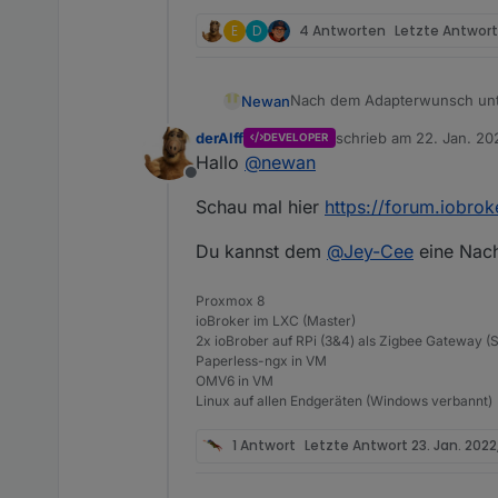
E
D
4 Antworten
Letzte Antwor
Nach dem Adapterwunsch un
Newan
und der Bereitstellung eines
derAlff
schrieb am
22. Jan. 20
DEVELOPER
Würde mich freuen wenn der 
zuletzt editiert von
Hallo
@
newan
Offline
https://github.com/Newan/io
Schau mal hier
https://forum.iobroke
Es ist natürlich nicht fehlerfr
Du kannst dem
@
Jey-Cee
eine Nach
Umgesetzt:
Proxmox 8
Login Webuntis
ioBroker im LXC (Master)
Fragen:
Es wird ein Accoun
2x ioBrober auf RPi (3&4) als Zigbee Gateway (
gerne Helfen
Paperless-ngx in VM
Jede Stunde wird nach 
Reicht ein Tag?
OMV6 in VM
Nach Wunsch könnte
@Mod Ich habe keine Rechte in
Welche Daten werden no
Linux auf allen Endgeräten (Windows verbannt)
Es der aktuelle Tag abg
verschieben?
Sind die Daten bei ander
Werktag.
Was sind eure Wünsche
Gruß
1 Antwort
Letzte Antwort
23. Jan. 2022
Newan