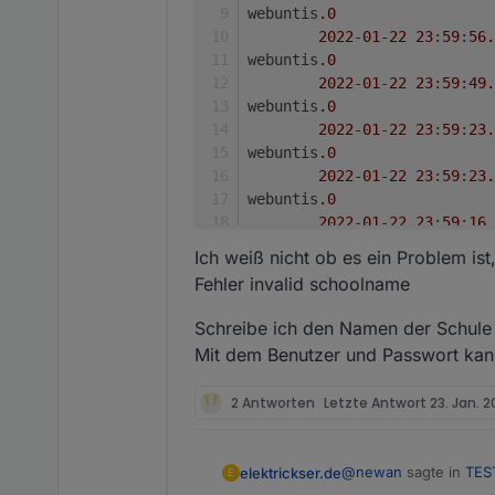
webuntis
.0
2022
-
01
-
22
23
:
59
:
56.
webuntis
.0
2022
-
01
-
22
23
:
59
:
49.
webuntis
.0
2022
-
01
-
22
23
:
59
:
23.
webuntis
.0
2022
-
01
-
22
23
:
59
:
23.
webuntis
.0
2022
-
01
-
22
23
:
59
:
16.
webuntis
.0
Ich weiß nicht ob es ein Problem is
2022
-
01
-
22
23
:
58
:
51.
Fehler invalid schoolname
webuntis
.0
2022
-
01
-
22
23
:
58
:
51.
Schreibe ich den Namen der Schule 
webuntis
.0
Mit dem Benutzer und Passwort kan
2022
-
01
-
22
23
:
58
:
44.
webuntis
.0
2 Antworten
Letzte Antwort
23. Jan. 
2022
-
01
-
22
23
:
57
:
50.
webuntis
.0
2022
-
01
-
22
23
:
57
:
50.
@
newan
sagte in
TES
elektrickser.de
E
webuntis
.0