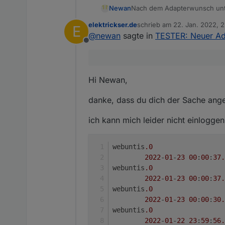
Nach dem Adapterwunsch un
Newan
und der Bereitstellung eines
elektrickser.de
schrieb am
22. Jan. 2022, 
E
Würde mich freuen wenn der 
zuletzt editiert von elektrick
@
newan
sagte in
TESTER: Neuer Ad
Offline
https://github.com/Newan/io
Es ist natürlich nicht fehlerfr
Hi Newan,
Umgesetzt:
danke, dass du dich der Sache an
Login Webuntis
Fragen:
Es wird ein Accoun
ich kann mich leider nicht einloggen
gerne Helfen
Jede Stunde wird nach 
Reicht ein Tag?
Nach Wunsch könnte
@Mod Ich habe keine Rechte in
Welche Daten werden no
webuntis
.0
Es der aktuelle Tag abg
verschieben?
Sind die Daten bei ander
2022
-
01
-
23
00
:
00
:
37.
Werktag.
Was sind eure Wünsche
Gruß
webuntis
.0
Newan
2022
-
01
-
23
00
:
00
:
37.
webuntis
.0
2022
-
01
-
23
00
:
00
:
30.
webuntis
.0
2022
-
01
-
22
23
:
59
:
56.