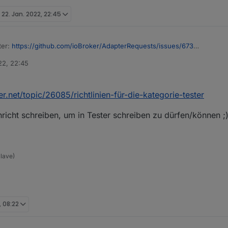
t
22. Jan. 2022, 22:45
ter:
https://github.com/ioBroker/AdapterRequests/issues/673
 Accounts (danke Lissandro) habe ich mir dem Thema mal angesehen.
22, 22:45
ein oder andere mal testen könnte:
Broker.webuntis
r.net/topic/26085/richtlinien-für-die-kategorie-tester
ei und der erste Versuch.
richt schreiben, um in Tester schreiben zu dürfen/können ;
t sowie Schulkennung und baseUrl gebraucht. Wenn das nicht selbsterklä
Slave)
Veränderungen gesucht
 man auch einen force refresh Button einbinden
 Entwicklung oder Tester ein Beitrag zu eröffnen daher erstmal hier. G
ch benötigt?
efragt, ist da kein Stundenplan (Wochenende etc.) sucht der Adapter n
en Accounts ggf. falsch oder anders?
?
, 08:22