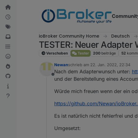
Weiter zum Inhalt
Communit
ioBroker Community Home
Deutsch
TESTER: Neuer Adapter 
Verschoben
Tester
200
beiträge
52
komme
Newan
schrieb am
22. Jan. 2022, 22:34
zuletzt editiert von
Nach dem Adapterwunsch unter:
ht
Offline
und der Bereitstellung eines Accou
Würde mich freuen wenn der ein ode
https://github.com/Newan/ioBroker
Es ist natürlich nicht fehlerfrei und 
Umgesetzt: