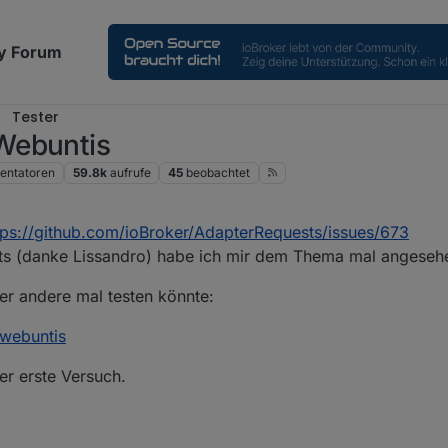
y Forum
Tester
Webuntis
ntatoren
59.8k
aufrufe
45
beobachtet
tps://github.com/ioBroker/AdapterRequests/issues/673
nts (danke Lissandro) habe ich mir dem Thema mal angeseh
r andere mal testen könnte:
.webuntis
der erste Versuch.