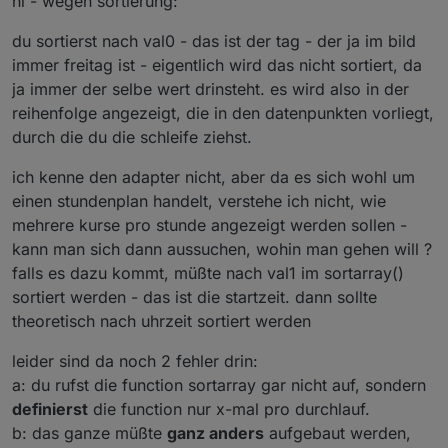
hi - wegen sortierung:
var htmlFeld7='Status';        var Feld7lAlig
Kurse pro Stunde gibt passt die Anzeige nicht mehr.
du sortierst nach val0 - das ist der tag - der ja im bild
const htmlZentriert='
<
center
>
'
//-----------------------------------
const htmlStart=    "
<!DOCTYPE 
html
>
<
html
lang
=
immer freitag ist - eigentlich wird das nicht sortiert, da
                   "
<
style
>
 * {  margin: 0;} bo
ja immer der selbe wert drinsteht. es wird also in der
                   " p {padding-top: 10px; padd
reihenfolge angezeigt, die in den datenpunkten vorliegt,
                  // " div { margin: 0 auto;  m
//hier werden die styles für die tabelle defi
durch die du die schleife ziehst.
                   " td { padding:"+abstandZell
//ÜBERSCHRIFT ÜBER TABELLE
                   " table { width: "+weite+"; 
ich kenne den adapter nicht, aber da es sich wohl um
let   htmlUberschrift=false;                 
                   "td:nth-child(1) {width: "+h
let   htmlSignature=true;                    
einen stundenplan handelt, verstehe ich nicht, wie
                   " 
</
style
>
</
head
>
<
body
>
<
div
const htmlFeldUeber='Stundenplan';           
mehrere kurse pro stunde angezeigt werden sollen -
//const htmlUeber=    "
<
p
style
=
\
"
color:
"+
htmlF
const htmlFarbUber="white";                  
kann man sich dann aussuchen, wohin man gehen will ?
const htmlTabStyle= "
<
table
bordercolor
=
\
""+
htm
const htmlSchriftWeite="normal";             
falls es dazu kommt, müßte nach val1 im sortarray()
                      "; 
font-family:
"+
htmlSchr
const htmlÜberFontGroesse="18px";            
const htmlTabUeber1="
<
tr
height
=
\
""+
UeberSchrif
sortiert werden - das ist die startzeit. dann sollte
//MEHRERE TABELLEN NEBENEINANDER
const htmlTabUeber3="
</
tr
>
";
theoretisch nach uhrzeit sortiert werden
let   mehrfachTabelle=1;                     
const trennungsLinie="2";                    
leider sind da noch 2 fehler drin:
const farbetrennungsLinie="white";
//NICHTS ÄNDERN - abhängig von den oben definie
a: du rufst die function sortarray gar nicht auf, sondern
const htmlFarbZweiteTabelle="white";         
const htmlFarbTableColorUber="#BDBDBD";      
definierst
die function nur x-mal pro durchlauf.
//ÜBERSCHRIFT SPALTEN
b: das ganze müßte
ganz anders
aufgebaut werden,
var htmlTabUeber2="
<
td
width
=
"+htmlSpalte1Weite