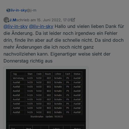
@j-m
liv-in-sky
J.M
schrieb am
15. Juni 2022, 17:01
J
habe mal dein script genommen und etwas geändert
zuletzt editiert von J.M
Offline
@
liv-in-sky
@
liv-in-sky
Hallo und vielen lieben Dank für
- kann das nicht testen, daher könnten auch noch
kleinigkeiten falsch gecodet sein - teste mal und
die Änderung. Da ist leider noch irgendwo ein Fehler
überprüfe meine änderungen
drin, finde ihn aber auf die schnelle nicht. Da sind doch
Spoiler
mehr Änderungen die ich noch nicht ganz
nachvollziehen kann. Eigenartiger weise sieht der
Donnerstag richtig aus