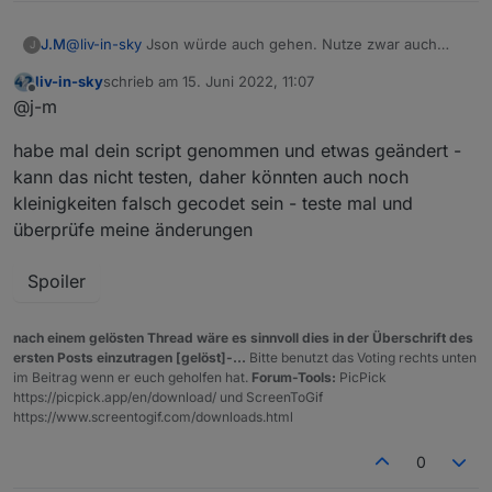
J.M
@
liv-in-sky
Json würde auch gehen. Nutze zwar auch
J
nicht jarvis, sondern Lovelace und iqontrol aber hier wäre
liv-in-sky
schrieb am
15. Juni 2022, 11:07
es auch möglich.
zuletzt editiert von
Offline
@j-m
Auch wenn du es nicht glaubst. Ich habe ohne
Übertreibung Wochen gebraucht (nicht durchgängig ;)) um
habe mal dein script genommen und etwas geändert -
dein Script so anzupassen wie es jetzt ist. Ich habe
gegoogelt probiert gelöscht von vorn und mich gefreut
kann das nicht testen, daher könnten auch noch
wenn kein Fehler bei meiner Änderung entstanden ist.
kleinigkeiten falsch gecodet sein - teste mal und
Was ich damit sagen will, ich habe keine Ahnung ´wie ich
überprüfe meine änderungen
das umsetzen kann.
Wäre über ein Beispiel von dir sehr dankbar. Dann hätte
ich die nächsten Wochen wieder eine Beschäftigung. :)
Spoiler
Hier mal eine Beispiel von den Datenpunkten
nach einem gelösten Thread wäre es sinnvoll dies in der Überschrift des
ersten Posts einzutragen [gelöst]-...
Bitte benutzt das Voting rechts unten
im Beitrag wenn er euch geholfen hat.
Forum-Tools:
PicPick
https://picpick.app/en/download/ und ScreenToGif
https://www.screentogif.com/downloads.html
0