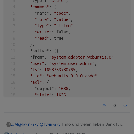
    "type": 
"state"
,
"common"
: {
      "name": 
"code"
,
"role"
: 
"value"
,
"type"
: 
"string"
,
"write"
: false,
"read"
: true
    },
    "native": {},
    "
from
": 
"system.adapter.webuntis.0"
,
"user"
: 
"system.user.admin"
,
"ts"
: 
1653733730765
,
"_id"
: 
"webuntis.0.0.0.code"
,
"acl"
: {
      "
object
": 
1636
,
"state"
: 
1636
,
"owner"
: 
"system.user.admin"
,
0
"ownerGroup"
: 
"system.group.administrator
    }
  },
@
liv-in-sky
@
liv-in-sky
Hallo und vielen lieben Dank für
J.M
J
  "webuntis.
0.0
.
0
.endTime
": {
die Änderung. Da ist leider noch irgendwo ein Fehler drin,
    "type": 
"state"
,