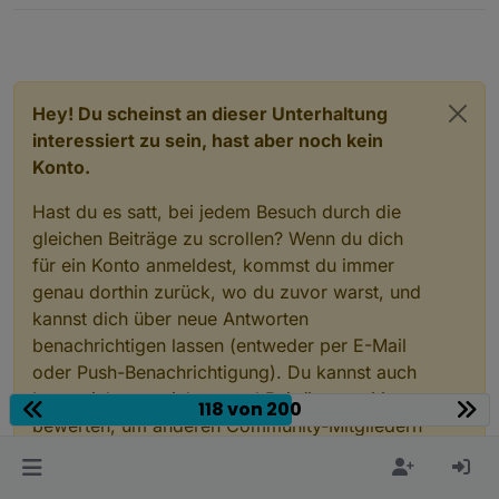
upload [1] webuntis.admin /opt/iobroker/
      "name": 
"code"
,
"role"
: 
"value"
,
upload [0] webuntis.admin /opt/iobroker/
"type"
: 
"string"
,
"write"
: false,
"read"
: true
Hey! Du scheinst an dieser Unterhaltung
    },
interessiert zu sein, hast aber noch kein
    "native": {},
Konto.
    "
from
": 
"system.adapter.webuntis.0"
,
"user"
: 
"system.user.admin"
,
Hast du es satt, bei jedem Besuch durch die
"ts"
: 
1653733730799
,
gleichen Beiträge zu scrollen? Wenn du dich
"_id"
: 
"webuntis.0.0.1.code"
,
"acl"
: {
für ein Konto anmeldest, kommst du immer
      "
object
": 
1636
,
genau dorthin zurück, wo du zuvor warst, und
"state"
: 
1636
,
kannst dich über neue Antworten
"owner"
: 
"system.user.admin"
,
benachrichtigen lassen (entweder per E-Mail
"ownerGroup"
: 
"system.group.administrator
oder Push-Benachrichtigung). Du kannst auch
    }
Lesezeichen speichern und Beiträge positiv
  },
118 von 200
bewerten, um anderen Community-Mitgliedern
  "webuntis.
0.0
.
1
.endTime
": {
    "type": 
"state"
,
deine Wertschätzung zu zeigen.
"common"
: {
      "name": 
"endTime"
,
Mit deinem Input könnte dieser Beitrag noch