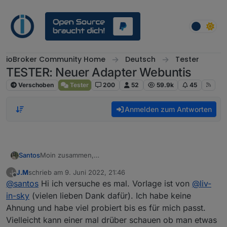
Weiter zum Inhalt
ioBroker Community Home
Deutsch
Tester
TESTER: Neuer Adapter Webuntis
Verschoben
Tester
200
52
59.9k
45
Anmelden zum Antworten
Santos
Moin zusammen,
hat jemand schon die Untisdaten in Jarvis dargestellt?
J.M
schrieb am
9. Juni 2022, 21:46
J
Ich habe noch keine Idee, wie man es am besten
zuletzt editiert von
Offline
@
santos
Hi ich versuche es mal. Vorlage ist von
@
liv-
darstellen kann. Vielleicht teilt jemand sein Projekt mit
uns und gibt uns neue Inspirationen.
in-sky
(vielen lieben Dank dafür). Ich habe keine
Gruß
Ahnung und habe viel probiert bis es für mich passt.
Ole
Vielleicht kann einer mal drüber schauen ob man etwas