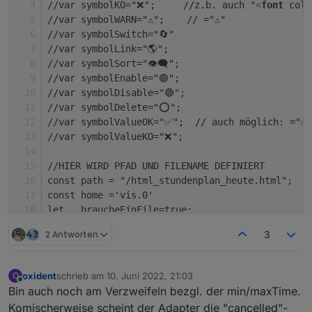
//var symbolKO="❌";     //z.b. auch "
<
font
colo
//var symbolWARN="⚠️";    // ="⚠️"
//var symbolSwitch="🔄"
//var symbolLink="🌎";
//var symbolSort="👁️‍🗨️";
//var symbolEnable="🟢";
//var symbolDisable="🔴";
//var symbolDelete="⭕";
//var symbolValueOK="✅";  // auch möglich: ="✅
//var symbolValueKO="❌"; 
//HIER WIRD PFAD UND FILENAME DEFINIERT
const path = "/html_stundenplan_heute.html";   
const home ='vis.0'                            
let   braucheEinFile=true;                     
let   braucheEinVISWidget=true;                
2 Antworten
3
let dpVIS="0_userdata.0.VIS.Stundenplan.heute" 
let mySchedule=" */30 * * * * ";               
//---------------------------------------
oxident
schrieb am
10. Juni 2022, 21:03
O
zuletzt editiert von
Online
Bin auch noch am Verzweifeln bezgl. der min/maxTime.
//HIER DIE SPALTEN ANZAHL DEFINIEREN - jede Spa
Komischerweise scheint der Adapter die "cancelled"-