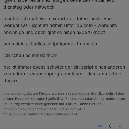
Auch wenn du es nicht glaubst. Ich habe ohne
Übertreibung Wochen gebraucht (nicht durchgängig ;)) um
dienstag oder mittwoch
function tabelleFinish() {
dein Script so anzupassen wie es jetzt ist. Ich habe
gegoogelt probiert gelöscht von vorn und mich gefreut
mach doch mal einen export der datenpunkte von
wenn kein Fehler bei meiner Änderung entstanden ist.
      // tabelle fertigstellen
webuntis.0 - geht im admin unter objecte - webunits
Was ich damit sagen will, ich habe keine Ahnung ´wie ich
      switch (mehrfachTabelle) {  
anwählen und oben gibt es einen export-knopf
das umsetzen kann.
       case 1:    break;
Wäre über ein Beispiel von dir sehr dankbar. Dann hätte
auch dein aktuelles script kannst du posten
ich die nächsten Wochen wieder eine Beschäftigung. :)
       case 2:    
Hier mal eine Beispiel von den Datenpunkten
                 if(counter%2==0)  htmlOut = 
ich schau es mir dann an
                  break;
ps: ist immer etwas schwieriger ein script eines anderen
zu ändern bzw umzuprogrammieren - das kann schon
       case 3:   if(counter%3==2)  htmlOut = 
dauern
                 if(counter%3==1)  htmlOut = 
                 if(counter%3==0)  htmlOut = 
nach einem gelösten Thread wäre es sinnvoll dies in der Überschrift des
ersten Posts einzutragen [gelöst]-...
Bitte benutzt das Voting rechts unten
                  break;
im Beitrag wenn er euch geholfen hat.
Forum-Tools:
PicPick
       case 4:   if(counter%4==3)  htmlOut = 
https://picpick.app/en/download/ und ScreenToGif
                 if(counter%4==2)  htmlOut = 
https://www.screentogif.com/downloads.html
                 if(counter%4==1)  htmlOut = 
                 if(counter%4==0)  htmlOut = 
0