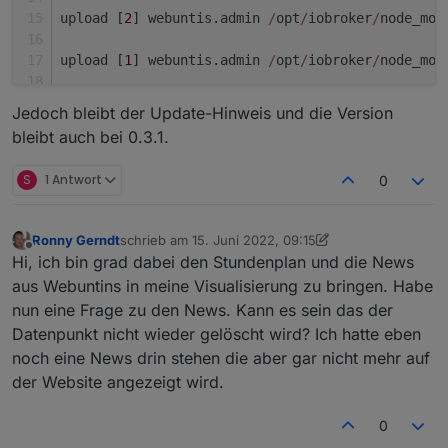
 var htmlEnd="
</
table
>
"+htmlUnter+"
</
div
>
</
bo
upload [
2
] webuntis.admin 
/
opt
/
iobroker
/
node_mod
 if (!htmlSignature) htmlUnter="";
upload [
1
] webuntis.admin 
/
opt
/
iobroker
/
node_mod
 //mit oder ohne überschrift - zentriert oder
htmlUberschrift ? htmlOut=htmlStart+htmlUeber
upload [
0
] webuntis.admin 
/
opt
/
iobroker
/
node_mod
 //log(htmlOut);
Jedoch bleibt der Update-Hinweis und die Version
bleibt auch bei 0.3.1.
Process exited 
with
 code 
0
S
1 Antwort
0
}
Ronny Gerndt
schrieb am
15. Juni 2022, 09:15
zuletzt editiert von Ronny Gerndt
Offline
Hi, ich bin grad dabei den Stundenplan und die News
aus Webuntins in meine Visualisierung zu bringen. Habe
nun eine Frage zu den News. Kann es sein das der
Datenpunkt nicht wieder gelöscht wird? Ich hatte eben
noch eine News drin stehen die aber gar nicht mehr auf
der Website angezeigt wird.
0