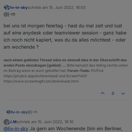
"common"
: {
ich auch dein neues Skript im Einsatz. Ja die Verschiebung
      "name": 
"room"
,
liv-in-sky
schrieb am
15. Juni 2022, 18:03
ist bei Lovelace bei iqontrol sieht alles geordnet aus. Inv ist
zuletzt editiert von
Offline
"role"
: 
"value"
,
@j-m
wirklich ein Sonderfall und bedarf keiner weiteren
"type"
: 
"string"
,
Betrachtung, hier ist meist eine Info die über den ganzen
bei uns ist morgen feiertag - hast du mal zeit und lust
Tag geht. Könnte man auch weglassen.
"write"
: false,
"read"
: true
auf eine anydesk oder teamviewer session - ganz habe
    },
ich noch nicht kapiert, was du da alles möchtest - oder
    "native": {},
am wochende ?
    "
from
": 
"system.adapter.webuntis.0"
,
"user"
: 
"system.user.admin"
,
nach einem gelösten Thread wäre es sinnvoll dies in der Überschrift des
"ts"
: 
1653733730760
,
ersten Posts einzutragen [gelöst]-...
Bitte benutzt das Voting rechts unten
"_id"
: 
"webuntis.0.0.0.room"
,
im Beitrag wenn er euch geholfen hat.
Forum-Tools:
PicPick
"acl"
: {
https://picpick.app/en/download/ und ScreenToGif
      "
object
": 
1636
,
https://www.screentogif.com/downloads.html
"state"
: 
1636
,
0
"owner"
: 
"system.user.admin"
,
Siehe hier
"ownerGroup"
: 
"system.group.administrator
    }
@j-m
liv-in-sky
  },
  "webuntis.
0.0
.
0
.startTime
": {
J.M
schrieb am
15. Juni 2022, 18:10
J
bei uns ist morgen feiertag - hast du mal zeit und lust
zuletzt editiert von
    "type": 
"state"
,
Offline
@
liv-in-sky
Ja gern am Wochenende (bin ein Berliner,
auf eine anydesk oder teamviewer session - ganz
"common"
: {