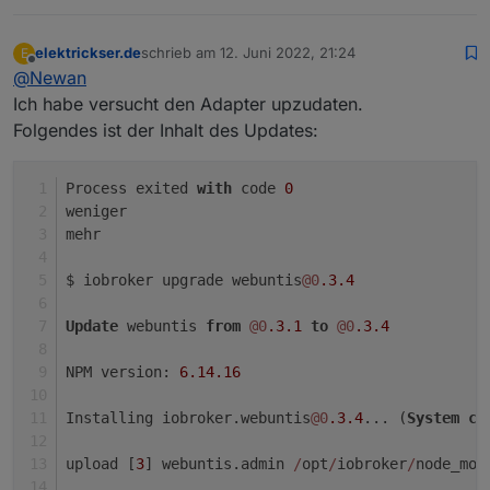
                 break; }
elektrickser.de
schrieb am
12. Juni 2022, 21:24
E
                    var htmlUeber=    "
<
p
sty
zuletzt editiert von
Offline
@
Newan
       var htmlUnter= "
<
div
style
=
\
"
color:
"+
Ich habe versucht den Adapter upzudaten.
        if (!htmlSignature) htmlUnter="";
Folgendes ist der Inhalt des Updates:
          //Ausgabe über VIS html widget - ta
           var htmlOutVIS="";
Process exited 
with
 code 
0
         //  htmlUberschrift ? htmlOutVIS=htm
weniger
            if (htmlUberschrift) 
mehr
                { zentriert ? htmlOutVIS=html
$ iobroker upgrade webuntis
@0
.3
.4
              } else {
               zentriert ?  htmlOutVIS=htmlZe
Update
 webuntis 
from
@0
.3
.1
to
@0
.3
.4
                 }
NPM version: 
6.14
.16
// log("bin raus aus tabelleBind");
Installing iobroker.webuntis
@0
.3
.4
... (
System
ca
           if (braucheEinVISWidget) setState(
upload [
3
] webuntis.admin 
/
opt
/
iobroker
/
node_mod
 var htmlUnter= "
<
div
style
=
\
"
color:
"+
htmlFa