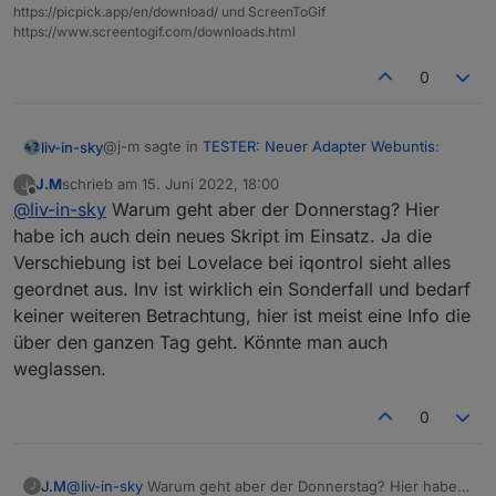
"common"
: {
https://picpick.app/en/download/ und ScreenToGif
https://www.screentogif.com/downloads.html
      "name": 
"name"
,
"role"
: 
"value"
,
0
"type"
: 
"string"
,
"write"
: false,
"read"
: true
@j-m sagte in
TESTER: Neuer Adapter Webuntis
:
liv-in-sky
    },
    "native": {},
J.M
schrieb am
15. Juni 2022, 18:00
J
zuletzt editiert von
    "
from
": 
"system.adapter.webuntis.0"
,
Offline
@
liv-in-sky
Warum geht aber der Donnerstag? Hier
"user"
: 
"system.user.admin"
,
habe ich auch dein neues Skript im Einsatz. Ja die
habe vergessen, das ich so die states nicht
"ts"
: 
1653733730749
,
Verschiebung ist bei Lovelace bei iqontrol sieht alles
bekomme - ist zu aufwendig im moment
"_id"
: 
"webuntis.0.0.0.name"
,
nur heute sieht etwas eigenartig aus. Heute ist wieder so
das die zeilen verschoben sind, liegt meist daran, dss
geordnet aus. Inv ist wirklich ein Sonderfall und bedarf
"acl"
: {
ein Tag den wir letzte Woche schon angesprochen hatten.
nicht genug breite im widget oder im script setting
      "
object
": 
1636
,
keiner weiteren Betrachtung, hier ist meist eine Info die
Bei Webuntis sieht es so aus. Ja alles Ausfall wegen
angegeben ist
das problemim feld bei tag "inv" ? das ist wohl ein
"state"
: 
1636
,
über den ganzen Tag geht. Könnte man auch
Praktikum aber es werden dennoch die Stunden
sonderfall - anscheinend kann das script da kein
"owner"
: 
"system.user.admin"
,
geschrieben im Adapter.
weglassen.
datum finden und das fach ist auch mit null - also
"ownerGroup"
: 
"system.group.administrator
nichts beschreiben - muss evtl ausgefiltert werden,
    }
wenn das wieder kommt
0
  },
  "webuntis.
0.0
.
0
.room
": {
    "type": 
"state"
,
J.M
@
liv-in-sky
Warum geht aber der Donnerstag? Hier habe
J