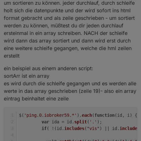
const UeberSchriftHöhe="35";                 
um sortieren zu können. jeder durchlauf, durch schleife
var htmlTabUeber2_1="
<
td
width
=
"+htmlSpalte1Wei
const LinieUnterUeberschrift="2";            
holt sich die datenpunkte und der wird sofort ins html
                   "
&ensp;
</
td
>
<
td
align
=
"+Fel
const farbeLinieUnterUeberschrift="white";
format gebracht und als zeile geschrieben - um sortiert
                   "
&ensp;
</
td
>
<
td
align
=
"+Feld
const groesseUeberschrift=16;
                       //----------------------
werden zu können, müßtest du dir jeden durchlauf
const UeberschriftStyle="normal"             
ersteinmal in ein array schreiben. NACH der schleife
//GANZE TABELLE
let abstandZelle="1";
wird dann das array sortiert und dann wird erst durch
let farbeUngeradeZeilen="#000000";           
eine weitere schleife gegangen, welche die hml zeilen
var htmlOut="";
let farbeGeradeZeilen="#151515";             
erstellt
var mix;
let weite="auto";                            
var counter;
let zentriert=true;                          
ein beispiel aus einem anderen script:
var val1; var val2; var val0; var val3; var val
const backgroundAll="#000000";               
sortArr ist ein array
var htmlTabUeber="";
const htmlSchriftart="Helvetica";
es wird durch die schleife gegangen und es werden alle
function writeHTML(){
const htmlSchriftgroesse="14px";
werte in das array geschrieben (zeile 19)- also ein array
//FELDER UND RAHMEN
eintrag beinhaltet eine zeile
let   UeberschriftSpalten=true;              
const htmlFarbFelderschrift="#BDBDBD";       
htmlOut="";
const htmlFarbFelderschrift2="#D8D8D8";      
$(
'ping.0.iobroker59.*'
).
each
(
function
(
id, i
) { 
const htmlFarbTableColorGradient1="#1c1c1c"; 
var
 ida = id.
split
(
'.'
);
counter=-1;
const htmlFarbTableColorGradient2="#1c1c1c"; 
if
( !(id.
includes
(
"vis"
) || id.
includes
htmlTabUeber="";
const htmlFarbTableBorderColor="grey";       
switch (mehrfachTabelle) { 
let htmlRahmenLinien="cols";                 