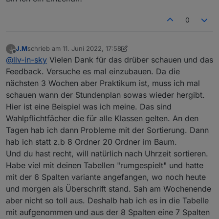
 writeHTML();
          val0=val0.replace(/(\D{3}\D{0}\D{0}
          val1=val1.replace(/.*(\d{2}:\d{2}):
0
   				 function tab
          val2=val2.replace(/.*(\d{2}:\d{2}):
     //HIER WERDEN DIE DATEN DER SCHLEIFE ZUSAM
         function sortArray(a,b) {
J.M
schrieb am
11. Juni 2022, 17:58
J
       switch (mehrfachTabelle) {  
zuletzt editiert von J.M
6. Nov. 2022, 19:58
         return a.val0 > b.val1;
Offline
@
liv-in-sky
Vielen Dank für das drüber schauen und das
         case 1:  if(counter%2==0){  htmlOut=ht
         }
Feedback. Versuche es mal einzubauen. Da die
                                  {  htmlOut=ht
nächsten 3 Wochen aber Praktikum ist, muss ich mal
          val0 = val0.replace("Mon", "Montag"
        case 2:  if(counter%4==0) {
schauen wann der Stundenplan sowas wieder hergibt.
          val0 = val0.replace("Tue", "Diensta
                  if(counter%2==0)            {
Hier ist eine Beispiel was ich meine. Das sind
          val0 = val0.replace("Wed", "Mittwoc
                              else {htmlOut = h
          val0 = val0.replace("Thu", "Donners
Wahlpflichtfächer die für alle Klassen gelten. An den
                       }else{  
          val0 = val0.replace("Fri", "Freitag
Tagen hab ich dann Probleme mit der Sortierung. Dann
                  if(counter%2==0)            {
          val0 = val0.replace("Sat", "Samstag
hab ich statt z.b 8 Ordner 20 Ordner im Baum.
                              else {htmlOut = h
          val0 = val0.replace("Sun", "Sonntag
Und du hast recht, will natürlich nach Uhrzeit sortieren.
Habe viel mit deinen Tabellen "rumgespielt" und hatte
          val6 = val6.replace("regular", "Unt
mit der 6 Spalten variante angefangen, wo noch heute
          val6 = val6.replace("irregular", "V
und morgen als Überschrift stand. Sah am Wochenende
          val6 = val6.replace("cancelled", "A
        case 3: if(counter%2==0 ) {
          val6 = val6.replace("irUnterricht",
aber nicht so toll aus. Deshalb hab ich es in die Tabelle
                   if(counter%3==0)           {
mit aufgenommen und aus der 8 Spalten eine 7 Spalten
                              else { if(counter