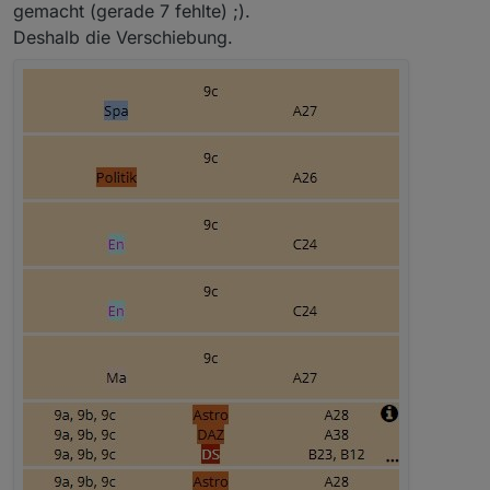
         //let result = id.match("regular");
gemacht (gerade 7 fehlte) ;).
                                               
          //let result = id.replace("regular"
Deshalb die Verschiebung.
                                         } brea
                   if(counter%3==0)            
          if (getState(id).val=="regular") {v
                              else { if(counter
                                               
          //if (getState(id).val=='regular') 
                                         } brea
          //val5=""; 
          on(id, function(dp) {
              log(dp); // zeigt id, state, ol
              log(dp.common); // zeigt common
        case 4: if(counter%8==0)  {
          });
                   if(counter%4==0)            
                                  else {if(coun
                                               
          //if (getState(id).val==null) {val4
                                               
                                         } brea
          //if (getState(id).val==false) {va
                   if(counter%4==0)            
          //val5=""; val6=""; val7="";
                                  else {if(coun
                                               
     tabelleBind(); //HIER NICHTS ÄNDERN : HI
                                               
                                         } brea
   }}); //Schleifen Ende - je nach schleifena