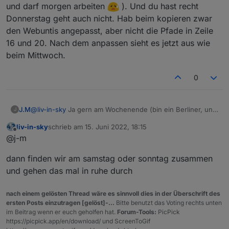
habe ich noch nicht kapiert, was du da alles möchtest
und darf morgen arbeiten
). Und du hast recht
      "name": 
"startTime"
,
- oder am wochende ?
Donnerstag geht auch nicht. Hab beim kopieren zwar
"role"
: 
"value"
,
den Webuntis angepasst, aber nicht die Pfade in Zeile
"type"
: 
"string"
,
Und hier hab ich den Objektbaum vom heutigen Tag, hoffe
"write"
: false,
16 und 20. Nach dem anpassen sieht es jetzt aus wie
das ist das, wonach du letztens gefragt hast.Wollte den
"read"
: true
beim Mittwoch.
kompletten, an den will er nicht, über 3000 Zeilen sind ihm
    },
wohl zu viel. Hätte es aber als json falls bedarf da ist.```
    "native": {},
code_text
0
    "
from
": 
"system.adapter.webuntis.0"
,
"user"
: 
"system.user.admin"
,
"ts"
: 
1653733730733
,
J.M
@
liv-in-sky
Ja gern am Wochenende (bin ein Berliner, und
J
"_id"
: 
"webuntis.0.0.0.startTime"
,
darf morgen arbeiten
). Und du hast recht Donnerstag
"acl"
: {
liv-in-sky
schrieb am
15. Juni 2022, 18:15
geht auch nicht. Hab beim kopieren zwar den Webuntis
zuletzt editiert von
Offline
@j-m
      "
object
": 
1636
,
angepasst, aber nicht die Pfade in Zeile 16 und 20. Nach
"state"
: 
1636
,
dem anpassen sieht es jetzt aus wie beim Mittwoch.
dann finden wir am samstag oder sonntag zusammen
"owner"
: 
"system.user.admin"
,
"ownerGroup"
: 
"system.group.administrator
und gehen das mal in ruhe durch
    }
  },
nach einem gelösten Thread wäre es sinnvoll dies in der Überschrift des
  "webuntis.
0.0
.
0
.teacher
": {
ersten Posts einzutragen [gelöst]-...
Bitte benutzt das Voting rechts unten
im Beitrag wenn er euch geholfen hat.
Forum-Tools:
PicPick
    "type": 
"state"
,
https://picpick.app/en/download/ und ScreenToGif
"common"
: {