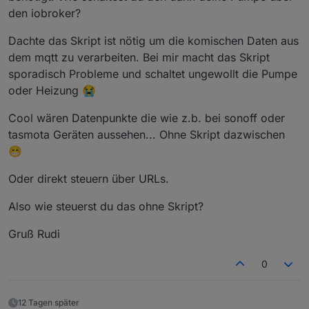
                    log('change state! '+ JSO
"mqtt.0.layzspa.times" has no existing object, this might
Das wird gar nicht mehr benötigt.
den iobroker?
                    stateChange(obj)

lead to an error in future versions
Läuft :)
                }

mqtt.0 2024-05-04 22:17:12.171 warn State
Dachte das Skript ist nötig um die komischen Daten aus
            });

"mqtt.0.layzspa.message" has no existing object, this
        }       

might lead to an error in future versions
dem mqtt zu verarbeiten. Bei mir macht das Skript
    });

sporadisch Probleme und schaltet ungewollt die Pumpe
    log('init done!')

oder Heizung 😭
}

async function setLazyStates(obj){

Cool wären Datenpunkte die wie z.b. bei sonoff oder
    try{

tasmota Geräten aussehen... Ohne Skript dazwischen
            let states = JSON.parse(obj)

            for (const [key, value] of Object
😁
                let statevalue = value

                const found = STATES.find(sta
Oder direkt steuern über URLs.
                if(found){                 

                    if (found.common.type ===
Also wie steuerst du das ohne Skript?
                        statevalue = value ==
                    }

Gruß Rudi
                    await setStateAsync(ID +'
                }

0
            }

            //set heater state

            await setStateAsync(ID +'.HEATER
12 Tagen später
    }
