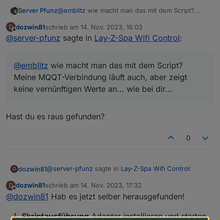
{

Server Pfunz
@
emblitz
wie macht man das mit dem Script?
  "CONTENT": "STATES",

Meine MQQT-Verbindung läuft auch, aber zeigt
dozwin81
schrieb am
14. Nov. 2023, 16:03
D
  "LCK": 0,

keine vernünftigen Werte an... wie bei dir...
zuletzt editiert von
Offline
@
server-pfunz
  "PWR": 0,

sagte in
Lay-Z-Spa Wifi Control
:
  "UNT": 1,

  "AIR": 0,

@
emblitz
wie macht man das mit dem Script?
  "GRN": 0,

  "RED": 0,

Meine MQQT-Verbindung läuft auch, aber zeigt
  "FLT": 0,

keine vernünftigen Werte an... wie bei dir...
  "TGT": 22,

  "TMP": 13,

  "CH1": 32,

Hast du es raus gefunden?
  "CH2": 49,

  "CH3": 51,

0
  "HJT": 0,

  "BRT": 7

}

const ID = '0_userdata.0.LazySpa';

@
server-pfunz
sagte in
Lay-Z-Spa Wifi Control
:
dozwin81
D
const MQTTINSTANCE = 0;

dozwin81
schrieb am
14. Nov. 2023, 17:32
D
const debug = true;

zuletzt editiert von
Offline
@
dozwin81
Hab es jetzt selber herausgefunden!
@
emblitz
wie macht man das mit dem Script?
/*

Meine MQQT-Verbindung läuft auch, aber zeigt
{

Hast du es raus gefunden?
keine vernünftigen Werte an... wie bei dir...
  "CONTENT": "TIMES",

Skriptausführung
Adapter installieren und starten