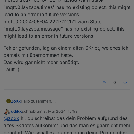
  default:

"mqtt.0.layzspa.times" has no existing object, this might
    // Anweisungen werden ausgeführt,

lead to an error in future versions
    // falls keine der case-Klauseln mit expr
mqtt.0 2024-05-04 22:17:12.171 warn State
    break;

}

"mqtt.0.layzspa.message" has no existing object, this
might lead to an error in future versions
Fehler gefunden, lag an einem alten SKript, welches ich
}

damals mit übernommen hatte.
async function init(){

    await asyncForEach(STATES, async (obj, in
Das wird gar nicht mehr benötigt.
        let id = ID +'.'+ obj._id

Läuft :)
        if (!existsState(id)) {

            log('create state '+ id)

0
            await createStateAsync(id, obj.co
        }

        else {

            log('skip state '+ id)

Hallo zusammen,
ZoXx
Z
        }

ich habe folgendes Problem im Log.
rudikx
schrieb am
8. Mai 2024, 12:58
        //set subscription

mqtt.0 2024-05-04 22:17:12.218 warn State
zuletzt editiert von
Offline
@
zoxx
hi, du schreibst das dein Problem aufgrund des
        if(obj.common.write){

"mqtt.0.layzspa.other" has no existing object, this might
            on({id: id, change:"any"} , funct
lead to an error in future versions
Fehler gefunden, lag an einem alten SKript, welches ich
altes Skriptes aufkommt und das man es gaarnicht mehr
                if(!obj.state.ack){

mqtt.0 2024-05-04 22:17:12.188 warn State
damals mit übernommen hatte.
benötigt. Wie schaltest du den dann deine Pumpe über