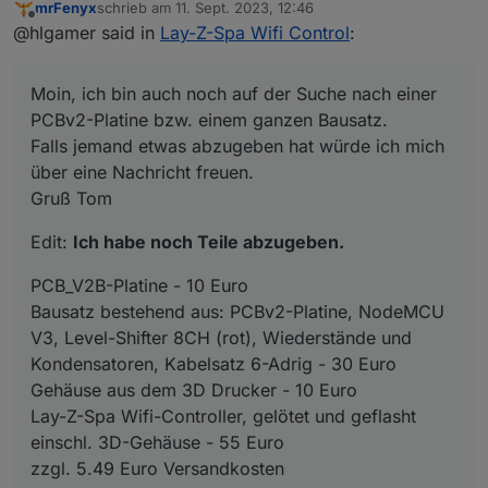
mrFenyx
schrieb am
11. Sept. 2023, 12:46
Falls jemand etwas abzugeben hat würde ich mich
Edit:
Ich habe noch Teile abzugeben.
zuletzt editiert von
Offline
@hlgamer said in
Lay-Z-Spa Wifi Control
:
über eine Nachricht freuen.
Gruß Tom
PCB_V2B-Platine - 10 Euro
Bausatz bestehend aus: PCBv2-Platine, NodeMCU
Moin, ich bin auch noch auf der Suche nach einer
V3, Level-Shifter 8CH (rot), Widerstände und
Bei Interesse gerne melden.
Kondensatoren, Kabelsatz 6-Adrig - 30 Euro
PCBv2-Platine bzw. einem ganzen Bausatz.
Gehäuse aus dem 3D Drucker - 10 Euro
Falls jemand etwas abzugeben hat würde ich mich
Lay-Z-Spa Wifi-Controller, gelötet und geflasht
über eine Nachricht freuen.
einschl. 3D-Gehäuse - 55 Euro
Gruß Tom
zzgl. 5.49 Euro Versandkosten
Edit:
Ich habe noch Teile abzugeben.
PCB_V2B-Platine - 10 Euro
Bausatz bestehend aus: PCBv2-Platine, NodeMCU
V3, Level-Shifter 8CH (rot), Wiederstände und
Kondensatoren, Kabelsatz 6-Adrig - 30 Euro
Gehäuse aus dem 3D Drucker - 10 Euro
Lay-Z-Spa Wifi-Controller, gelötet und geflasht
einschl. 3D-Gehäuse - 55 Euro
zzgl. 5.49 Euro Versandkosten