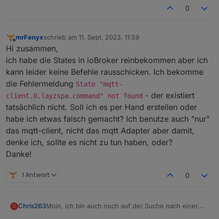
0
mrFenyx
schrieb am
11. Sept. 2023, 11:59
zuletzt editiert von
Offline
Hi zusammen,
ich habe die States in ioBroker reinbekommen aber ich
kann leider keine Befehle rausschicken. Ich bekomme
die Fehlermeldung
State "mqtt-
- der existiert
client.0.layzspa.command" not found
tatsächlich nicht. Soll ich es per Hand erstellen oder
habe ich etwas falsch gemacht? Ich benutze auch "nur"
das mqtt-client, nicht das mqtt Adapter aber damit,
denke ich, sollte es nicht zu tun haben, oder?
Danke!
1 Antwort
0
Moin, ich bin auch noch auf der Suche nach einer
Chris263
C
PCBv2-Platine bzw. einem ganzen Bausatz.