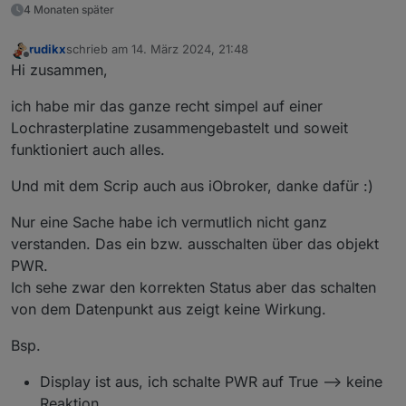
        type: 'number',

4 Monaten später
        role: 'value',

        read: true,

rudikx
schrieb am
14. März 2024, 21:48
        write: true,

zuletzt editiert von
Offline
Hi zusammen,
        max: 1,

        desc: 'Lazy spa unit',

ich habe mir das ganze recht simpel auf einer
        states: {

				0: 'Farenheit'
Lochrasterplatine zusammengebastelt und soweit
				1: 'Celsius'

funktioniert auch alles.
			}

    },

Und mit dem Scrip auch aus iObroker, danke dafür :)
    native: {}

    },

Nur eine Sache habe ich vermutlich nicht ganz
    {

verstanden. Das ein bzw. ausschalten über das objekt
    _id: 'AIR',

    type: 'state',

PWR.
    common: {

Ich sehe zwar den korrekten Status aber das schalten
        name: 'bubbles',

von dem Datenpunkt aus zeigt keine Wirkung.
        type: 'boolean',

        role: 'switch',

Bsp.
        read: true,

        write: true,

Display ist aus, ich schalte PWR auf True --> keine
        desc: 'Lazy spa bubbles state'

    },

Reaktion