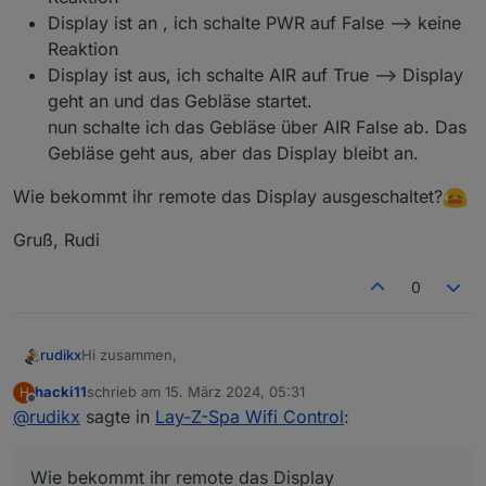
    native: {}

Display ist an , ich schalte PWR auf False --> keine
    },

Reaktion
    {

Display ist aus, ich schalte AIR auf True --> Display
    _id: 'GRN',

    type: 'state',

geht an und das Gebläse startet.
    common: {

nun schalte ich das Gebläse über AIR False ab. Das
        name: 'Heating green',

Gebläse geht aus, aber das Display bleibt an.
        type: 'boolean',

        role: 'switch',

Wie bekommt ihr remote das Display ausgeschaltet?
        read: true,

        write: false,

Gruß, Rudi
        desc: 'reached target temp.'

    },

    native: {}

0
    },

    {

    _id: 'RED',

Hi zusammen,
rudikx
    type: 'state',

    common: {

hacki11
schrieb am
15. März 2024, 05:31
H
ich habe mir das ganze recht simpel auf einer
zuletzt editiert von
        name: 'Heating red',

Offline
@
rudikx
sagte in
Lay-Z-Spa Wifi Control
:
Lochrasterplatine zusammengebastelt und soweit
        type: 'boolean',

funktioniert auch alles.
Und mit dem Scrip auch aus iObroker, danke dafür :)
        role: 'switch',

        read: true,

Wie bekommt ihr remote das Display
Nur eine Sache habe ich vermutlich nicht ganz