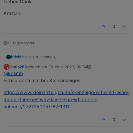
Lieben Dank!
            write: false,

            desc: 'Lazy spa lock'

Kristian
        },

        native: {}

0
    },

    {

        _id: 'PWR',

13 Tagen später
        type: 'state',

        common: {

            name: 'power',

Hallo zusammen,
KrisMH
K
            type: 'boolean',

            role: 'switch.power',

Chris263
schrieb am
29. Nov. 2023, 09:54
C
hat noch jemand eine Platine und idealerweise auch
zuletzt editiert von Chris263
Offline
            read: true,

@
krismh
ein Gehäuse für ein Lay Z Hawaii mit Hydrojet übrig?
            write: true,

Lieben Dank!
Schau doch mal bei Kleinanzeigen.
            desc: 'Lazy spa power'

        },

Kristian
https://www.kleinanzeigen.de/s-anzeige/wifiwhirl-wlan-
        native: {}

modul-fuer-bestway-lay-z-spa-whirlpool-
    },

antenne/2721950051-87-1311
    {

    _id: 'UNT',

    type: 'state',

0
    common: {

        name: 'unit',
