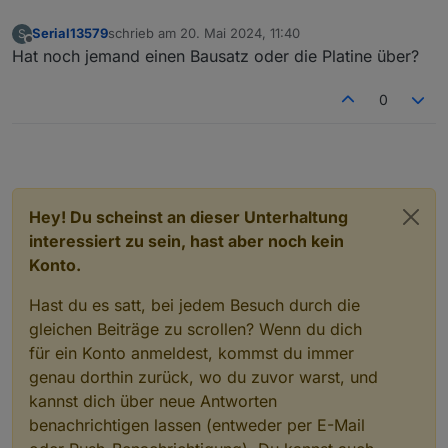
    catch(e){

        console.log('Error in setting State '
Serial13579
schrieb am
20. Mai 2024, 11:40
S
zuletzt editiert von
Offline
    }

Hat noch jemand einen Bausatz oder die Platine über?
}

0
async function asyncForEach(array, callback) 
	for (let index = 0; index < array.leng
		await callback(array[index], ind
	}

}

Hey! Du scheinst an dieser Unterhaltung
function log (msg){

interessiert zu sein, hast aber noch kein
    if(debug) console.log (msg)

}

Konto.
on({id:'mqtt.'+ MQTTINSTANCE+'.layzspa.messa
Hast du es satt, bei jedem Besuch durch die
    log('Lazyspa reached message! '+ JSON.str
gleichen Beiträge zu scrollen? Wenn du dich
    setLazyStates(obj.state.val)

für ein Konto anmeldest, kommst du immer
genau dorthin zurück, wo du zuvor warst, und
kannst dich über neue Antworten
benachrichtigen lassen (entweder per E-Mail