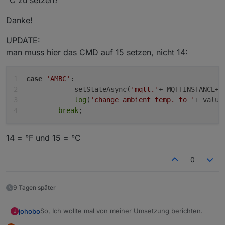
°C zu setzen?
Danke!
UPDATE:
man muss hier das CMD auf 15 setzen, nicht 14:
case
'AMBC'
:
            setStateAsync(
'mqtt.'
+ MQTTINSTANCE+
'
log
(
'change ambient temp. to '
+ value
break
;
14 = °F und 15 = °C
0
9 Tagen später
So, Ich wollte mal von meiner Umsetzung berichten.
johobo
J