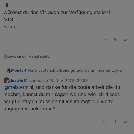
Hi,
Und so siehts dann aus...
würdest du das Vis auch zur Verfügung stellen?
Grüße
MfG
Bomer
0
etwa einem Monat später
Hallo Leute ich arbeite gerade daran meinen Lay-Z-
Meistertr
Spa Smarthome kompatibel zu machen. bin da auf ein
dozwin81
schrieb am
13. Nov. 2023, 20:59
D
tolles Projekt gestoßen mit einem Esp8266 Wollte
Platine :
zuletzt editiert von
Offline
@
meistertr
hi, und danke für die coole arbeit die du
hierfür die Platinen bestellen hat noch jemand zufällig
https://easyeda.com/editor#id=a1b94bf9fc01407591a
Interesse? Eine Platine alleine ist ein bisschen zu
9e0fec6a813b3
Wollte am Wochenende mal ein Testaufbau machen...
machst, kannst du mir sagen wo und wie ich dieses
teuer... würde zwischen 6 und 11 Euro liegen die
Projekt:
https://github.com/visualapproach/WiFi-
und werde berichten...
script einfügen muss damit ich im mqtt die werte
platine je nachdem wieviele es werden...
remote-for-Bestway-Lay-Z-SPA
PS: ich selbst habe einen Palm-Springs
augegeben bekomme?
edit: so ein kleines script habe ich auch dafür:
1
const Messages =  
