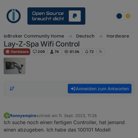
Weiter zum Inhalt
ioBroker Community Home
Deutsch
Hardware
Lay-Z-Spa Wifi Control
Hardware
209
74
81.0k
72
Anmelden zum Antworten
Ronnyempire
schrieb am
11. Sept. 2023, 11:28
R
zuletzt editiert von
Offline
Ich suche noch einen fertigen Controller, hat jemand
einen abzugeben. Ich habe das 100101 Modell