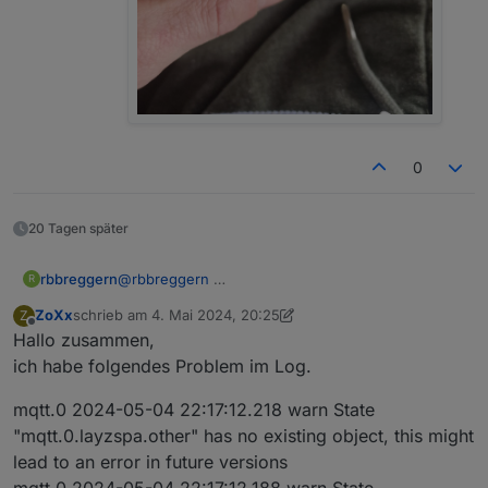
            setStateAsync('mqtt.'+ MQTTINSTA
            log('change Unit')

        break;

        case 'TGT':

            setStateAsync('mqtt.'+ MQTTINSTA
            log('change target temp. to '+ va
        break;

        case 'AIR':

0
            value = value ? 1: 0 ;

            setStateAsync('mqtt.'+ MQTTINSTA
            log('set bubbles to '+ value);

20 Tagen später
        break;

        case 'HEATER':

            value = value ? 1: 0 ;

rbbreggern
@
rbbreggern
R
            setStateAsync('mqtt.'+ MQTTINSTA
ZoXx
schrieb am
4. Mai 2024, 20:25
Z
            log('set Heater to '+ value);

zuletzt editiert von ZoXx
5. Mai 2024, 09:58
Offline
Hallo zusammen,
        break;

        case 'FLT':

ich habe folgendes Problem im Log.
            value = value ? 1: 0 ;

            setStateAsync('mqtt.'+ MQTTINSTA
mqtt.0 2024-05-04 22:17:12.218 warn State
            log('set pump to '+ value);

"mqtt.0.layzspa.other" has no existing object, this might
        break;

lead to an error in future versions
mqtt.0 2024-05-04 22:17:12.188 warn State