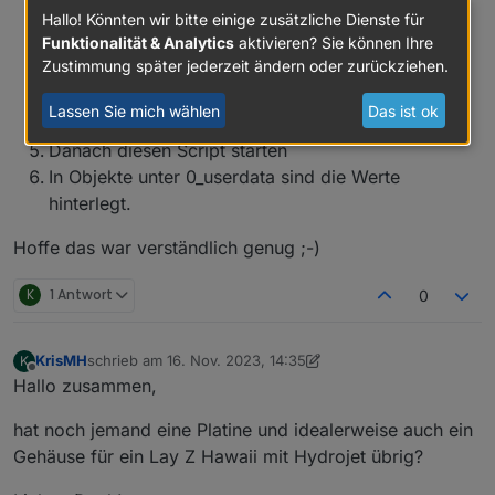
  "TIME": 1650746370,

In der Linken Leiste auf das Blaue JS Symbol
Hallo! Könnten wir bitte einige zusätzliche Dienste für
  "CLTIME": 1644734714,

klicken
Funktionalität & Analytics
aktivieren? Sie können Ihre
  "FTIME": 1644734719,

Zustimmung später jederzeit ändern oder zurückziehen.
In common ein neues Javascript erstellen und dem
  "UPTIME": 41660,

  "PUMPTIME": 50,

einen Namen geben z.b Pool1
Lassen Sie mich wählen
Das ist ok
  "HEATINGTIME": 24,

Dann dort den Script einfügen
  "AIRTIME": 512,

Danach diesen Script starten
  "JETTIME": 4294966,

In Objekte unter 0_userdata sind die Werte
  "COST": 0,

  "FINT": 4294967295,

hinterlegt.
  "CLINT": 4294967295,

  "KWH": null,

Hoffe das war verständlich genug ;-)
  "TTTT": -74677

}

K
1 Antwort
0
*/

const STATES=[

    {

KrisMH
schrieb am
16. Nov. 2023, 14:35
K
        _id: 'LCK',

zuletzt editiert von KrisMH
Offline
Hallo zusammen,
        type: 'state',

        common: {

hat noch jemand eine Platine und idealerweise auch ein
            name: 'lock',

            type: 'boolean',

Gehäuse für ein Lay Z Hawaii mit Hydrojet übrig?
            role: 'switch',

            read: true,
