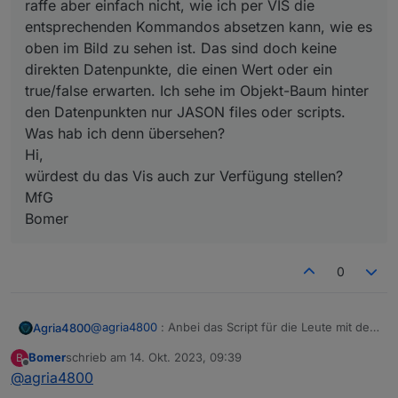
raffe aber einfach nicht, wie ich per VIS die
scheint mir hier bei den Temperaturen etwas kritisch…
entsprechenden Kommandos absetzen kann, wie es
oben im Bild zu sehen ist. Das sind doch keine
direkten Datenpunkte, die einen Wert oder ein
true/false erwarten. Ich sehe im Objekt-Baum hinter
den Datenpunkten nur JASON files oder scripts.
Was hab ich denn übersehen?
Hi,
Alles in allem bin ich aber super zufrieden mit dem
würdest du das Vis auch zur Verfügung stellen?
Projekt und bedanke mich bei euch allen für die
MfG
Berichte die zu meinem Erfolg beigetragen haben!
Bomer
0
@
agria4800
: Anbei das Script für die Leute mit dem
Agria4800
Layz Hawaii oder Maldives (mit den Hydrojet
Bomer
schrieb am
14. Okt. 2023, 09:39
B
Düsen) ;-)
zuletzt editiert von
Spoiler
Offline
@
agria4800