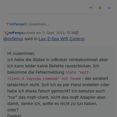
0
mrFenyx
Hi zusammen,
ich habe die States in ioBroker reinbekommen aber
mrFenyx
schrieb am
11. Sept. 2023, 15:38
ich kann leider keine Befehle rausschicken. Ich
zuletzt editiert von mrFenyx
9. Nov. 2023, 19:42
Offline
@
mrfenyx
said in
Lay-Z-Spa Wifi Control
:
bekomme die Fehlermeldung
State "mqtt-
client.0.layzspa.command" not found
- der
existiert tatsächlich nicht. Soll ich es per Hand
Hi zusammen,
erstellen oder habe ich etwas falsch gemacht? Ich
benutze auch "nur" das mqtt-client, nicht das mqtt
ich habe die States in ioBroker reinbekommen aber
Adapter aber damit, denke ich, sollte es nicht zu tun
ich kann leider keine Befehle rausschicken. Ich
haben, oder?
bekomme die Fehlermeldung
State "mqtt-
Danke!
- der existiert
client.0.layzspa.command" not found
tatsächlich nicht. Soll ich es per Hand erstellen oder
habe ich etwas falsch gemacht? Ich benutze auch
"nur" das mqtt-client, nicht das mqtt Adapter aber
damit, denke ich, sollte es nicht zu tun haben,
oder?
Danke!