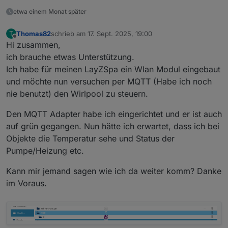
common
: { 
name
: 
'Heating red'
, 
type
: 
'b
etwa einem Monat später
native
: {}
    },
Thomas82
schrieb am
17. Sept. 2025, 19:00
T
    {
zuletzt editiert von
Offline
Hi zusammen,
_id
: 
'FLT'
,
ich brauche etwas Unterstützung.
type
: 
'state'
,
common
: { 
name
: 
'pump'
, 
type
: 
'boolean'
Ich habe für meinen LayZSpa ein Wlan Modul eingebaut
native
: {}
und möchte nun versuchen per MQTT (Habe ich noch
    },
nie benutzt) den Wirlpool zu steuern.
    {
_id
: 
'HEATER'
,
Den MQTT Adapter habe ich eingerichtet und er ist auch
type
: 
'state'
,
auf grün gegangen. Nun hätte ich erwartet, dass ich bei
common
: { 
name
: 
'heater'
, 
type
: 
'boolea
Objekte die Temperatur sehe und Status der
native
: {}
Pumpe/Heizung etc.
    },
    {
Kann mir jemand sagen wie ich da weiter komm? Danke
_id
: 
'TGT'
,
im Voraus.
type
: 
'state'
,
common
: { 
name
: 
'target temp'
, 
type
: 
'n
native
: {}
    },
    {