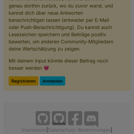
case
'AIR'
: cmd = 
2
; val = value ? 
1
 : 
genau dorthin zurück, wo du zuvor warst, und
case
'HEATER'
: cmd = 
3
; val = value ? 
1
kannst dich über neue Antworten
case
'FLT'
: cmd = 
4
; val = value ? 
1
 : 
benachrichtigen lassen (entweder per E-Mail
default
:
oder Push-Benachrichtigung). Du kannst auch
if
 (debug) 
log
(
`No action defined f
Lesezeichen speichern und Beiträge positiv
return
;
bewerten, um anderen Community-Mitgliedern
    }
deine Wertschätzung zu zeigen.
const
 mqttCommand = 
`{"CMD":
${cmd}
,"VALUE":
Mit deinem Input könnte dieser Beitrag noch
await
setStateAsync
(
`mqtt.
${MQTTINSTANCE}
.l
if
 (debug) 
log
(
`Sent command for '
${state}
'
besser werden 💗
}
Registrieren
Anmelden
/**
 * Verarbeitet eingehende Status-Updates vom Sp
 * 
@param
 {
string
} jsonString Der JSON-String v
 */
async
function
setLazyStates
(
jsonString
) {
let
 states;
try
 {
Community
Impressum
|
Datenschutz-Bestimmungen
|
        states = 
JSON
.
parse
(jsonString);