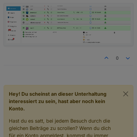
_id
: 
'TMP'
,
type
: 
'state'
,
common
: { 
name
: 
'temp'
, 
type
: 
'number'
,
native
: {}
    },
];
/**
 * Sendet Befehle an den Spa via MQTT.
0
 * 
@param
 {
object
} obj Das Objekt vom "on"-Trig
 */
async
function
stateChange
(
obj
) {
const
 state = obj.
id
.
split
(
'.'
).
pop
();
let
 value = obj.
state
.
val
;
Hey! Du scheinst an dieser Unterhaltung
if
 (debug) 
log
(
`Change detected for '
${stat
interessiert zu sein, hast aber noch kein
Konto.
let
 cmd, val;
Hast du es satt, bei jedem Besuch durch die
switch
 (state) {
gleichen Beiträge zu scrollen? Wenn du dich
case
'UNT'
: cmd = 
1
; val = value; 
break
case
'TGT'
: cmd = 
0
; val = value; 
break
für ein Konto anmeldest, kommst du immer