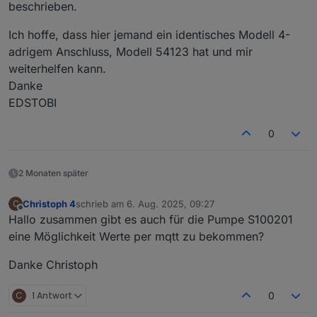
beschrieben.
Ich hoffe, dass hier jemand ein identisches Modell 4-
adrigem Anschluss, Modell 54123 hat und mir
weiterhelfen kann.
Danke
EDSTOBI
0
2 Monaten später
Christoph 4
schrieb am
6. Aug. 2025, 09:27
C
zuletzt editiert von
Offline
Hallo zusammen gibt es auch für die Pumpe S100201
eine Möglichkeit Werte per mqtt zu bekommen?
Danke Christoph
C
1 Antwort
0