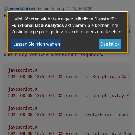
caco3000
schrieb am
6. Aug. 2025, 16:57
zuletzt editiert von Samson71
8. Juni 2025, 20:09
Offline
Bei mir kommt jetzt im Script folgender Fehler
Hallo! Könnten wir bitte einige zusätzliche Dienste für
Funktionalität & Analytics
aktivieren? Sie können Ihre
Zustimmung später jederzeit ändern oder zurückziehen.
javascript
.0
18
:
55
:
30.845
error
	script.js.L
javascript
.0
18
:
55
:
30.845
error
	at script.js
Lassen Sie mich wählen
Das ist ok
und in Log von IO Broker kommt folgendes:
javascript.0
2025-08-06 18:52:04.102	
error
at
Script.runInConte
javascript.0
2025-08-06 18:52:04.102	
error
at
script.js.Lay_Z_S
javascript.0
2025-08-06 18:52:04.102	
error
SyntaxError:
Identif
javascript.0
2025-08-06 18:52:04.102	
error
script.js.Lay_Z_Spa: