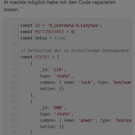
AI machts möglich habe mir den Code reparieren
lassen.```
const
ID
 = 
'0_userdata.0.LazySpa'
;
const
MQTTINSTANCE
 = 
0
;
const
 debug = 
true
;
// Definition der zu erstellenden Datenpunkte
const
STATES
 = [
    {
_id
: 
'LCK'
,
type
: 
'state'
,
common
: { 
name
: 
'lock'
, 
type
: 
'boolean'
native
: {}
    },
    {
_id
: 
'PWR'
,
type
: 
'state'
,
common
: { 
name
: 
'power'
, 
type
: 
'boolean
native
: {}
    },