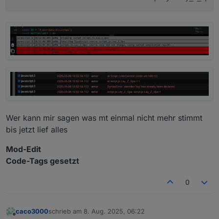
Wer kann mir sagen was mt einmal nicht mehr stimmt
bis jetzt lief alles
Mod-Edit
Code-Tags gesetzt
0
caco3000
schrieb am
8. Aug. 2025, 06:22
zuletzt editiert von
Offline