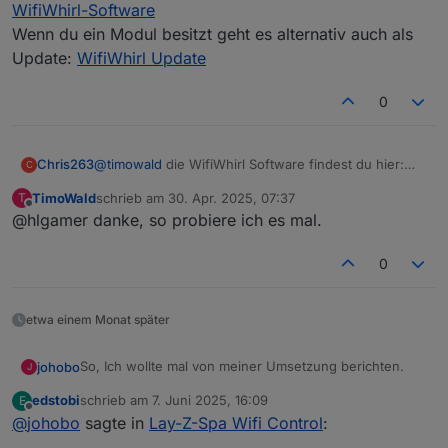
WifiWhirl-Software
Wenn du ein Modul besitzt geht es alternativ auch als
Update:
WifiWhirl Update
0
Chris263
@
timowald
die WifiWhirl Software findest du hier:
C
WifiWhirl-Software
TimoWald
schrieb am
30. Apr. 2025, 07:37
T
Wenn du ein Modul besitzt geht es alternativ auch als
zuletzt editiert von
Offline
@hlgamer danke, so probiere ich es mal.
Update:
WifiWhirl Update
0
etwa einem Monat später
So, Ich wollte mal von meiner Umsetzung berichten.
johobo
J
edstobi
schrieb am
7. Juni 2025, 16:09
E
Ich habe den Lay-Z-Spa Miami mit dem >2021er
zuletzt editiert von
Offline
@
johobo
sagte in
Lay-Z-Spa Wifi Control
:
Pumpenmodul.
Die Platinen waren nach ca. 1,5 Wochen aus China bei