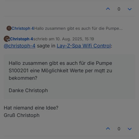
    {
0
_id
: 
'UNT'
,
type
: 
'state'
,
common
: { 
name
: 
'unit'
, 
type
: 
'number'
,
Hallo zusammen gibt es auch für die Pumpe
Christoph 4
C
native
: {}
S100201 eine Möglichkeit Werte per mqtt zu
    },
Christoph 4
schrieb am
10. Aug. 2025, 15:19
C
bekommen?
Danke Christoph
zuletzt editiert von
Offline
    {
@
christoph-4
sagte in
Lay-Z-Spa Wifi Control
:
_id
: 
'AIR'
,
type
: 
'state'
,
Hallo zusammen gibt es auch für die Pumpe
common
: { 
name
: 
'bubbles'
, 
type
: 
'boole
native
: {}
S100201 eine Möglichkeit Werte per mqtt zu
    },
bekommen?
    {
_id
: 
'GRN'
,
Danke Christoph
type
: 
'state'
,
common
: { 
name
: 
'Heating green'
, 
type
: 
Hat niemand eine Idee?
native
: {}
Gruß Christoph
    },
    {
_id
: 
'RED'
,
0
type
: 
'state'
,