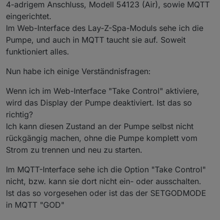
4-adrigem Anschluss, Modell 54123 (Air), sowie MQTT
meine Platine jetzt da so lose im Pumpen Gehäuse
rumfliegt.
eingerichtet.
LG EDSTOBI
Im Web-Interface des Lay-Z-Spa-Moduls sehe ich die
Pumpe, und auch in MQTT taucht sie auf. Soweit
funktioniert alles.
Alles in allem bin ich aber super zufrieden mit dem
Nun habe ich einige Verständnisfragen:
Projekt und bedanke mich bei euch allen für die
Berichte die zu meinem Erfolg beigetragen haben!
Wenn ich im Web-Interface "Take Control" aktiviere,
wird das Display der Pumpe deaktiviert. Ist das so
richtig?
Ich kann diesen Zustand an der Pumpe selbst nicht
rückgängig machen, ohne die Pumpe komplett vom
Strom zu trennen und neu zu starten.
Im MQTT-Interface sehe ich die Option "Take Control"
nicht, bzw. kann sie dort nicht ein- oder ausschalten.
Ist das so vorgesehen oder ist das der SETGODMODE
in MQTT "GOD"