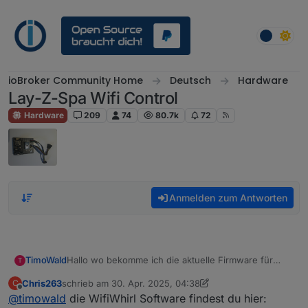
Weiter zum Inhalt
ioBroker Community Home
Deutsch
Hardware
Lay-Z-Spa Wifi Control
Hardware
209
74
80.7k
72
Anmelden zum Antworten
TimoWald
Hallo wo bekomme ich die aktuelle Firmware für
T
WifiWirl LayZSpa?
Chris263
schrieb am
30. Apr. 2025, 04:38
C
zuletzt editiert von Chris263
Offline
@
timowald
die WifiWhirl Software findest du hier: