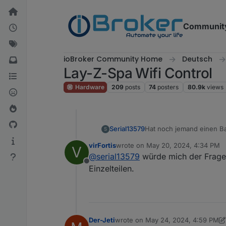
Skip to content
Communit
ioBroker Community Home
Deutsch
Lay-Z-Spa Wifi Control
Hardware
209
posts
74
posters
80.9k
views
Serial13579
Hat noch jemand einen Ba
S
virFortis
wrote on
May 20, 2024, 4:34 PM
V
last edited by
@
serial13579
würde mich der Frage 
Offline
Einzelteilen.
Der-Jeti
wrote on
May 24, 2024, 4:59 PM
last edited by Der-Jeti
May 24, 202