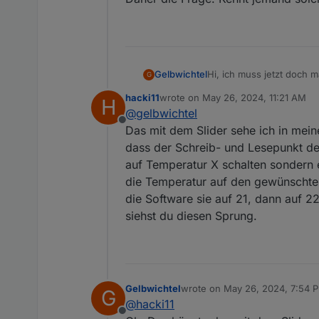
Gelbwichtel
Hi, ich muss jetzt doch 
G
Folgendes Pinout CIO data/td/rx 4 clk/tx 3 cs/ld 2 // DSP data/td/tx 7 clk/rx 6 cs/ld 5 a
hacki11
wrote on
May 26, 2024, 11:21 AM
H
DS18B20.
last edited by
@
gelbwichtel
Offline
Auf den ersten Blick sieh
Das mit dem Slider sehe ich in meine
Mir ist nur Folgendes auf
dass der Schreib- und Lesepunkt ders
Wenn über das Web-inter
auf Temperatur X schalten sondern 
zunächst umgestellt, spr
die Temperatur auf den gewünschten 
Gestern ist mir dann mal
dann nach mehreren Minut
die Software sie auf 21, dann auf 2
Dauer bis zum Abschalten 
siehst du diesen Sprung.
wiederholendes Command 
Daher die Frage: Kennt j
Gelbwichtel
wrote on
May 26, 2024, 7:54 
G
last edited by
@
hacki11
Offline