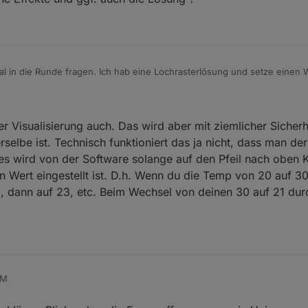
mal in die Runde fragen. Ich hab eine Lochrasterlösung und setze einen 
udio 0. Zusätzlich an 1 noch einen
Pool: Lay Z Spa Bahamas Model 2021. Im Setup für CIO/DSP 6Wire 2021 (air) einges
t eigentlich alles sauber aus. Hab auch kein Flackern am Display.
r Visualisierung auch. Das wird aber mit ziemlicher Sicherh
gefallen:
elbe ist. Technisch funktioniert das ja nicht, dass man der 
face der Zustand der Pumpe/Whirlpool oder Heizung geschaltet wird wi
es wird von der Software solange auf den Pfeil nach oben 
ingt dann aber wieder zurück und stellt sich danach doch auf den gewü
Wert eingestellt ist. D.h. Wenn du die Temp von 20 auf 30 st
 aufgefallen, dass wenn ich die Heizung aktiviere, Pumpe und Heizung 
en sich wieder abschalten, obwohl die Zieltemperatur noch lange nicht 
2, dann auf 23, etc. Beim Wechsel von deinen 30 auf 21 dur
ist auch unterschiedlich. Ich hab es dann erst mal so gelöst, dass ich 
in die Queue einsetze. Aber das wäre ja nur eine Notlösung.
emand solche Effekte und ggf. auch die Lösung ?
PM