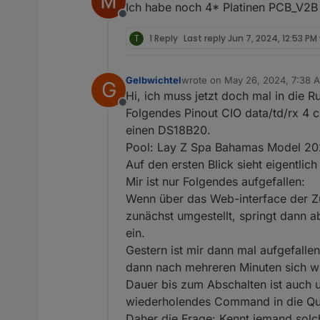
Ich habe noch 4* Platinen PCB_V2B 
Offline
T
1 Reply
Last reply
Jun 7, 2024, 12:53 PM
Gelbwichtel
wrote on
May 26, 2024, 7:38 
G
last edited by Gelbwichtel
May 
Hi, ich muss jetzt doch mal in die 
Offline
Folgendes Pinout CIO data/td/rx 4 cl
einen DS18B20.
Pool: Lay Z Spa Bahamas Model 2021.
Auf den ersten Blick sieht eigentlic
Mir ist nur Folgendes aufgefallen:
Wenn über das Web-interface der Zu
zunächst umgestellt, springt dann 
ein.
Gestern ist mir dann mal aufgefall
dann nach mehreren Minuten sich wie
Dauer bis zum Abschalten ist auch u
wiederholendes Command in die Que
Daher die Frage: Kennt jemand solc