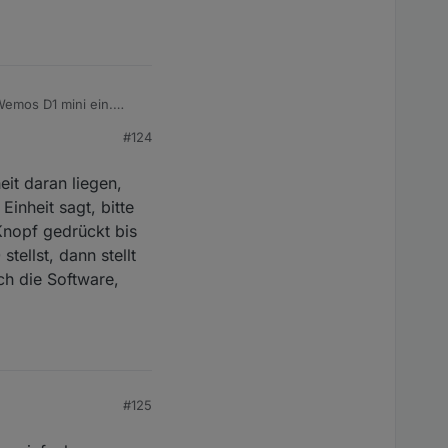
Wemos D1 mini ein.
#124
tellt. MQTT ist eingerichtet
eit daran liegen,
Einheit sagt, bitte
rd der Slider zwar
Knopf gedrückt bis
nschten Zustand ein.
ellst, dann stellt
zunächst laufen und
erreicht ist. Die
ch die Software,
das Heizen als
#125