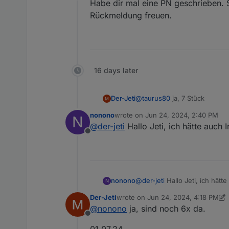
Offline
Habe dir mal eine PN geschrieben. S
Rückmeldung freuen.
16 days later
Der-Jeti
@
taurus80
ja, 7 Stück
nonono
wrote on
Jun 24, 2024, 2:40 PM
N
last edited by
@
der-jeti
Hallo Jeti, ich hätte auch 
Offline
nonono
@
der-jeti
Hallo Jeti, ich hätt
N
Der-Jeti
wrote on
Jun 24, 2024, 4:18 PM
last edited by Der-Jeti
Jul 1, 2024, 
@
nonono
ja, sind noch 6x da.
Offline