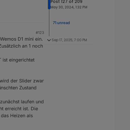
Post 127 of 209
May 30, 2024, 1:32 PM
71 unread
#123
n Wemos D1 mini ein.
Sep 17, 2025, 7:00 PM
Zusätzlich an 1 noch
ist eingerichtet
ird der Slider zwar
wünschten Zustand
 zunächst laufen und
 erreicht ist. Die
 das Heizen als