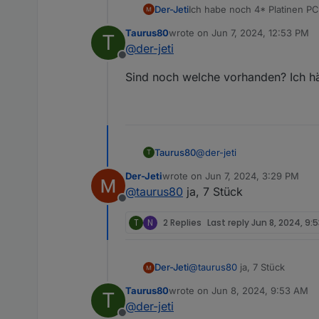
Der-Jeti
Ich habe noch 4* Platinen P
Taurus80
wrote on
Jun 7, 2024, 12:53 PM
T
last edited by
@
der-jeti
Offline
Sind noch welche vorhanden? Ich hät
@
der-jeti
Taurus80
T
Der-Jeti
wrote on
Jun 7, 2024, 3:29 PM
Sind noch welche vorhanden
last edited by
@
taurus80
ja, 7 Stück
Offline
T
N
2 Replies
Last reply
Jun 8, 2024, 9:
Der-Jeti
@
taurus80
ja, 7 Stück
Taurus80
wrote on
Jun 8, 2024, 9:53 AM
T
last edited by
@
der-jeti