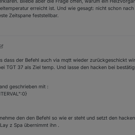
rklären. Bliebe aber die Frage offen, warum ein Heizvorga
ltemperatur erreicht ist. Und wie gesagt: nicht schon nach
te Zeitspane feststellbar.
 2024, 3:36 PM
ss dass der Befehl auch via mqtt wieder zurückgeschickt wi
ei TGT 37 als Ziel temp. Und lasse den hacken bei bestätig
nd geschrieben mit :
NTERVAL":0}
nehme den den Befehl so wie er steht und setzt den hacken 
 Lay z Spa übernimmt ihn .