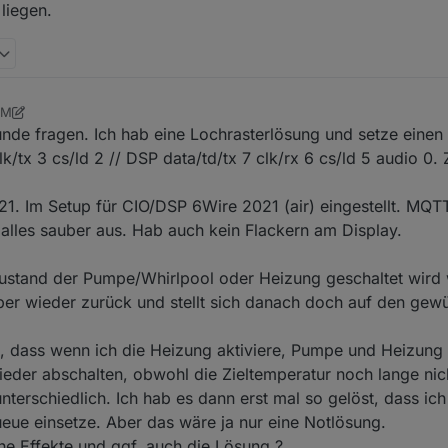
liegen.
AM
26, 2024, 9:38 AM
Runde fragen. Ich hab eine Lochrasterlösung und setze eine
k/tx 3 cs/ld 2 // DSP data/td/tx 7 clk/rx 6 cs/ld 5 audio 0. 
 Im Setup für CIO/DSP 6Wire 2021 (air) eingestellt. MQTT 
h alles sauber aus. Hab auch kein Flackern am Display.
stand der Pumpe/Whirlpool oder Heizung geschaltet wird w
aber wieder zurück und stellt sich danach doch auf den ge
en, dass wenn ich die Heizung aktiviere, Pumpe und Heizung
der abschalten, obwohl die Zieltemperatur noch lange nicht
nterschiedlich. Ich hab es dann erst mal so gelöst, dass ich
ue einsetze. Aber das wäre ja nur eine Notlösung.
he Effekte und ggf. auch die Lösung ?