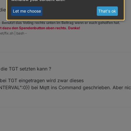
f die Verarbeitung durch den Adapter.
Let me choose
That's ok
 -
Benutzt das Voting rechts unten im Beitrag wenn er euch geholfen hat.
zt dazu den Spendenbutton oben rechts. Danke!
et/fix.sh | bash -
 die TGT setzten kann ?
 bei TGT eingetragen wird zwar dieses
NTERVAL":0}) bei Mqtt ins Command geschrieben. Aber nich