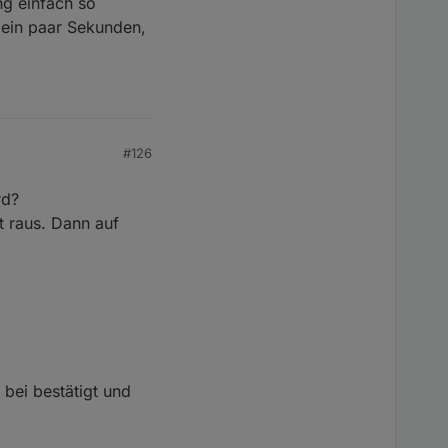
ng einfach so
 ein paar Sekunden,
#126
rd?
t raus. Dann auf
bei bestätigt und