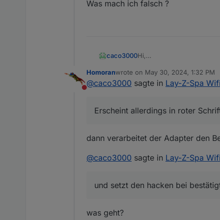
Was mach ich falsch ?
Hi,
caco3000
Könnt ihr mir sagen was ic
Homoran
wrote on
May 30, 2024, 1:32 PM
Bei Objekten- 0 Userdata g
Schon wird bei mytt-layzs
last edited by
@
caco3000
sagte in
Lay-Z-Spa Wifi
setzten.
{"CMD":0,"VALUE":37,"XTI
Do not disturb
Erscheint allerdings in roter
Erscheint allerdings in roter Schrif
Geh ich jetzt manuell auf
den Wert. Dann geht es , d
Was mach ich falsch ?
dann verarbeitet der Adapter den Be
@
caco3000
sagte in
Lay-Z-Spa Wifi
und setzt den hacken bei bestäti
was geht?