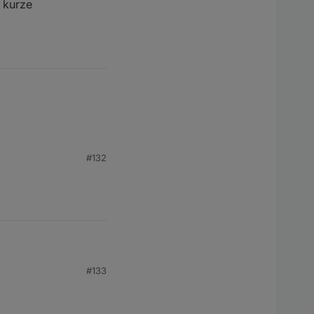
 kurze
#132
#133