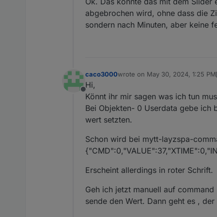
Ok. Das könnte das mit dem Slider e
abgebrochen wird, ohne dass die Zie
sondern nach Minuten, aber keine fes
caco3000
wrote on
May 30, 2024, 1:25 PM
last edited by caco3000
May 30,
Hi,
Offline
Könnt ihr mir sagen was ich tun mu
Bei Objekten- 0 Userdata gebe ich b
wert setzten.
Schon wird bei mytt-layzspa-comma
{"CMD":0,"VALUE":37,"XTIME":0,"I
Erscheint allerdings in roter Schrift.
Geh ich jetzt manuell auf command 
sende den Wert. Dann geht es , der