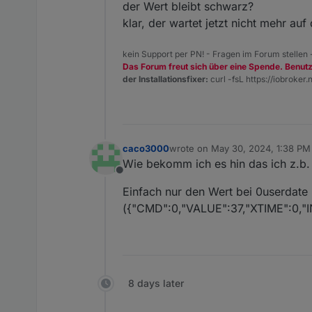
der Wert bleibt schwarz?
klar, der wartet jetzt nicht mehr au
kein Support per PN! - Fragen im Forum stellen
Das Forum freut sich über eine Spende. Benut
der Installationsfixer:
curl -fsL https://iobroker.n
caco3000
wrote on
May 30, 2024, 1:38 PM
last edited by
Wie bekomm ich es hin das ich z.b.
Offline
Einfach nur den Wert bei 0userdate
({"CMD":0,"VALUE":37,"XTIME":0,"I
8 days later