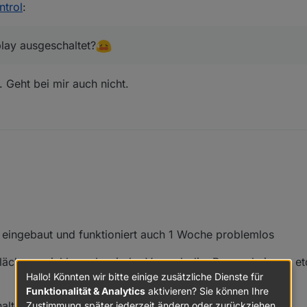
ntrol
:
roker, danke dafür :)
lay ausgeschaltet?
tlich nicht ganz verstanden. Das ein bzw. ausschalten über das objekt 
tatus aber das schalten von dem Datenpunkt aus zeigt keine Wirkung.
. Geht bei mir auch nicht.
te PWR auf True --> keine Reaktion
te PWR auf False --> keine Reaktion
splay ausgeschaltet?
te AIR auf True --> Display geht an und das Gebläse startet.
se über AIR False ab. Das Gebläse geht aus, aber das Display bleibt an.
t eingebaut und funktioniert auch 1 Woche problemlos
läche erreichbar, aber jeder Versuch die ,Pumpe heizung et
Hallo! Könnten wir bitte einige zusätzliche Dienste für
Funktionalität & Analytics
aktivieren? Sie können Ihre
halten
Zustimmung später jederzeit ändern oder zurückziehen.