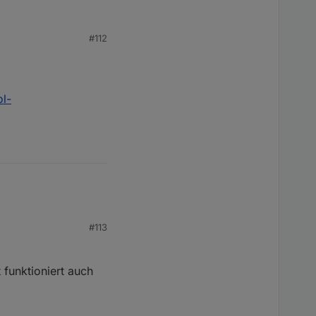
#112
rig?
ol-
#113
 funktioniert auch