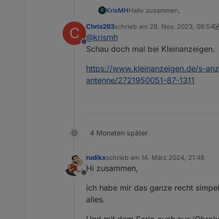
Hallo zusammen,
KrisMH
K
Chris263
schrieb am
29. Nov. 2023, 09:54
C
hat noch jemand eine Platine 
zuletzt editiert von Chris263
@
krismh
Offline
Lieben Dank!
Schau doch mal bei Kleinanzeigen.
Kristian
https://www.kleinanzeigen.de/s-anz
antenne/2721950051-87-1311
4 Monaten später
rudikx
schrieb am
14. März 2024, 21:48
zuletzt editiert von
Hi zusammen,
Offline
ich habe mir das ganze recht simpel
alles.