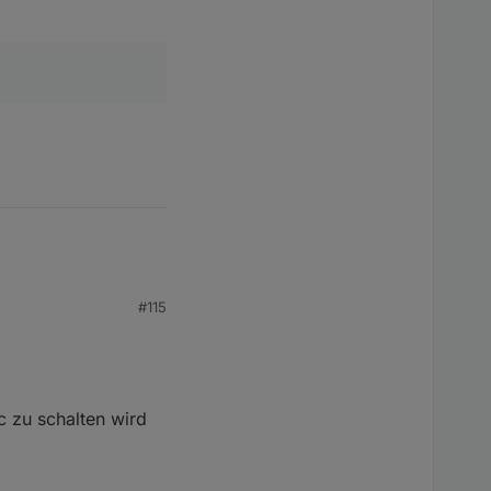
PWR.
#115
c zu schalten wird