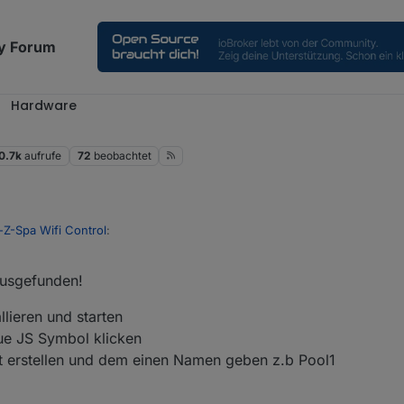
y Forum
Hardware
0.7k
aufrufe
72
beobachtet
-Z-Spa Wifi Control
:
ausgefunden!
as mit dem Script? Meine MQQT-Verbindung läuft auch, aber zeigt kei
llieren und starten
aue JS Symbol klicken
t erstellen und dem einen Namen geben z.b Pool1