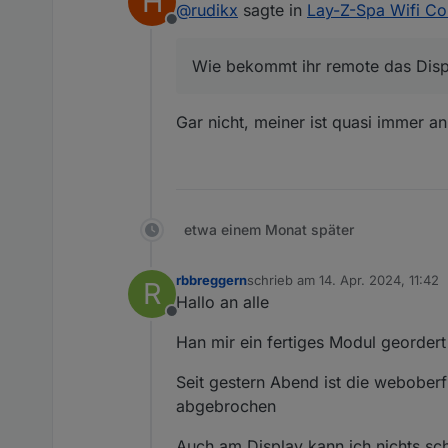
H
@
rudikx
sagte in
Lay-Z-Spa Wifi Co
Offline
Und mit dem Scrip auch aus iOb
Wie bekommt ihr remote das Disp
Nur eine Sache habe ich vermu
Ich sehe zwar den korrekten S
Bsp.
Gar nicht, meiner ist quasi immer an
Display ist aus, ich schal
Display ist an , ich schal
Wie bekommt ihr remote das Di
Display ist aus, ich schal
nun schalte ich das Geblä
Gruß, Rudi
etwa einem Monat später
rbbreggern
schrieb am
14. Apr. 2024, 11:42
R
zuletzt editiert von
Hallo an alle
Offline
Han mir ein fertiges Modul georder
Seit gestern Abend ist die weboberf
abgebrochen
Auch am Display kann ich nichts sc