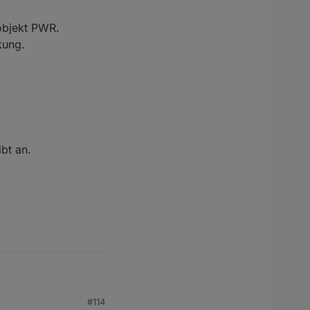
objekt PWR.
kung.
bt an.
#114
iert auch alles.