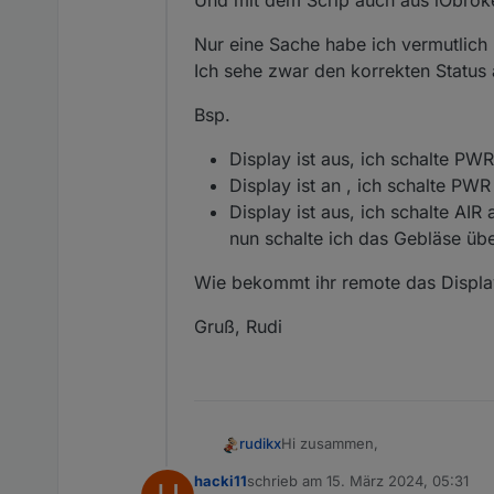
Und mit dem Scrip auch aus iObroke
Nur eine Sache habe ich vermutlich
Ich sehe zwar den korrekten Status
Bsp.
Display ist aus, ich schalte PWR
Display ist an , ich schalte PWR
Display ist aus, ich schalte AIR
nun schalte ich das Gebläse übe
Wie bekommt ihr remote das Displa
Gruß, Rudi
Hi zusammen,
rudikx
hacki11
schrieb am
15. März 2024, 05:31
ich habe mir das ganze recht s
zuletzt editiert von