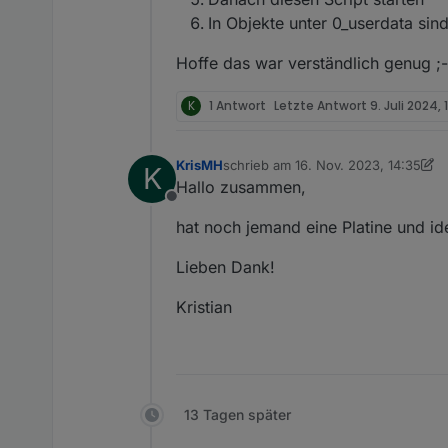
In Objekte unter 0_userdata sind
Hoffe das war verständlich genug ;-
K
1 Antwort
Letzte Antwort
9. Juli 2024, 
KrisMH
schrieb am
16. Nov. 2023, 14:35
K
zuletzt editiert von KrisMH
Hallo zusammen,
Offline
hat noch jemand eine Platine und id
Lieben Dank!
Kristian
13 Tagen später