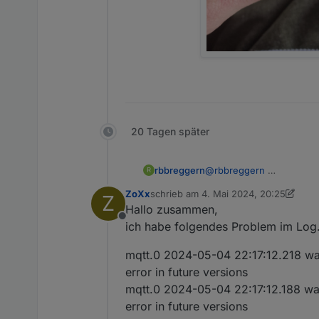
20 Tagen später
rbbreggern
@
rbbreggern
R
ZoXx
schrieb am
4. Mai 2024, 20:25
Z
zuletzt editiert von ZoXx
5. Mai 2024,
Hallo zusammen,
Offline
ich habe folgendes Problem im Log
mqtt.0 2024-05-04 22:17:12.218 warn
error in future versions
mqtt.0 2024-05-04 22:17:12.188 warn
error in future versions