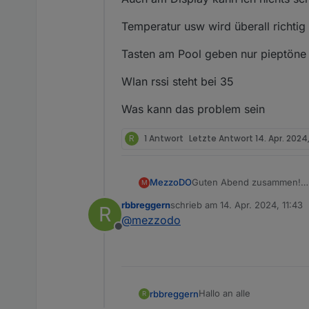
Temperatur usw wird überall richtig
Tasten am Pool geben nur pieptöne 
Wlan rssi steht bei 35
Was kann das problem sein
R
1 Antwort
Letzte Antwort
14. Apr. 2024,
Guten Abend zusammen!
MezzoDO
M
Gibt's hier fachkundige Le
rbbreggern
schrieb am
14. Apr. 2024, 11:43
R
Ich hab die PCB V1 Platin
zuletzt editiert von
@
mezzodo
Zusammengebaut mit dem bla
Offline
meiner Verzweiflung auch v
Laut GitProject soll das M
Upload, Build Filesystem u
Die WebUI lässt sich sowei
Bedienung ist weder Am Di
Alles was ich sehe ist die 
Habe alles gemäß Anleitung 
Hallo an alle
rbbreggern
R