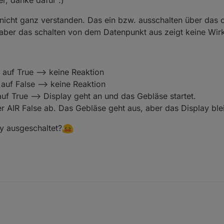
r, danke dafür :)
 nicht ganz verstanden. Das ein bzw. ausschalten über das 
 aber das schalten von dem Datenpunkt aus zeigt keine Wir
 auf True --> keine Reaktion
 auf False --> keine Reaktion
 auf True --> Display geht an und das Gebläse startet.
r AIR False ab. Das Gebläse geht aus, aber das Display blei
y ausgeschaltet?
impel auf einer Lochrasterplatine zusammengebastelt und soweit funktion