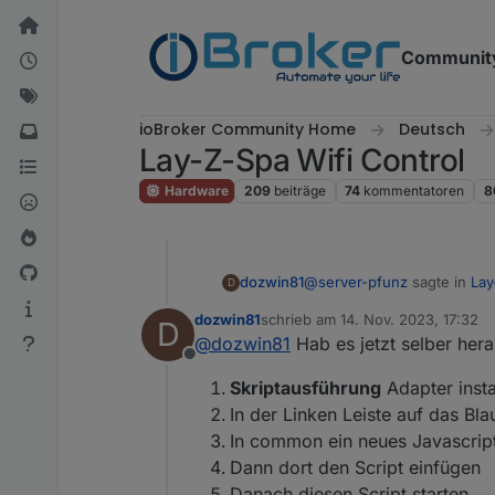
Weiter zum Inhalt
Communit
ioBroker Community Home
Deutsch
Lay-Z-Spa Wifi Control
Hardware
209
beiträge
74
kommentatoren
8
@
server-pfunz
sagte in
Lay
dozwin81
D
dozwin81
schrieb am
14. Nov. 2023, 17:32
D
zuletzt editiert von
@
dozwin81
Hab es jetzt selber her
@
emblitz
wie macht man d
Offline
Werte an... wie bei dir...
Hast du es raus gefunden?
Skriptausführung
Adapter insta
In der Linken Leiste auf das Bl
In common ein neues Javascrip
Dann dort den Script einfügen
Danach diesen Script starten