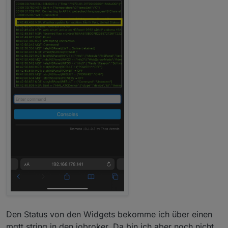
Den Status von den Widgets bekomme ich über einen
mqtt string in den iobroker. Da bin ich aber noch nicht