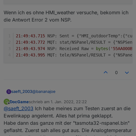
        <field name="TEXT">99</field>

    <field name="COMMAND">sendMessage2Clien
 *

      </shadow>

    <field name="LOG"></field>

 */

Wenn ich es ohne HMI_weather versuche, bekomm ich
    </value>

    <field name="WITH_STATEMENT">FALSE</fie
  </block>

Export:
die Antwort Error 2 vom NSP.
    <value name="ARG0">

      <shadow type="text" id="shDRnRIW0=J[-
        <field name="TEXT">znil/Tests/Testn
21
:
49
:
43.715
 NSP: Sent = {"HMI_outdoorTemp":{"cur
      </shadow>

21
:
49
:
43.772
 MQT: stat/NSPanel/RESULT = {"NSPSend
    </value>

21
:
49
:
43.974
 NSP: Received Raw = 
bytes
(
'55AA000B0
    <value name="ARG1">

21
:
49
:
43.995
 MQT: tele/NSPanel/RESULT = {"NSPanel
      <shadow type="text" id="KvpMsF((eyp:O
        <field name="TEXT">99</field>

      </shadow>

0
    </value>

  </block>

@
bananajoe
saeft_2003
S
DocGame
schrieb am
1. Jan. 2022, 22:22
D
Ich habe noch einen weg über http gefunden. so
zuletzt editiert von
Offline
@
saeft_2003
Ich habe meines zum Testen zuerst an die
z.b.
Ewelinkapp angelernt. Alles hat prima geklappt.
Habe dann das ganze mit der "tasmota32-nspanel.bin"
Jetzt will ich hier nur die HMI-outdoorTemp setzen
geflasht. Zuerst sah alles gut aus. Die Analogtemperatur
und nicht HMI_weather.