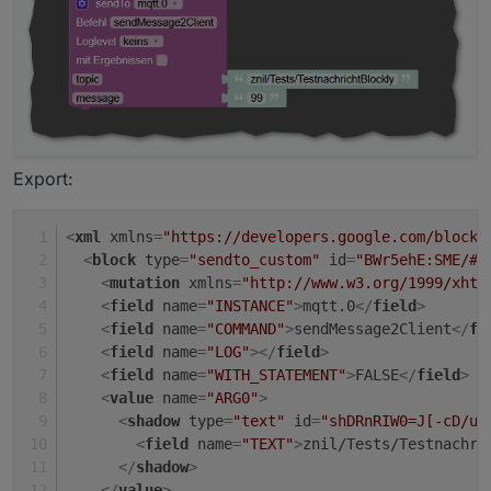
Export:
<
xml
xmlns
=
"https://developers.google.com/blockl
<
block
type
=
"sendto_custom"
id
=
"BWr5ehE:SME/#2
<
mutation
xmlns
=
"http://www.w3.org/1999/xhtm
<
field
name
=
"INSTANCE"
>
mqtt.0
</
field
>
<
field
name
=
"COMMAND"
>
sendMessage2Client
</
fi
<
field
name
=
"LOG"
>
</
field
>
<
field
name
=
"WITH_STATEMENT"
>
FALSE
</
field
>
<
value
name
=
"ARG0"
>
<
shadow
type
=
"text"
id
=
"shDRnRIW0=J[-cD/uT
<
field
name
=
"TEXT"
>
znil/Tests/Testnachri
</
shadow
>
</
value
>