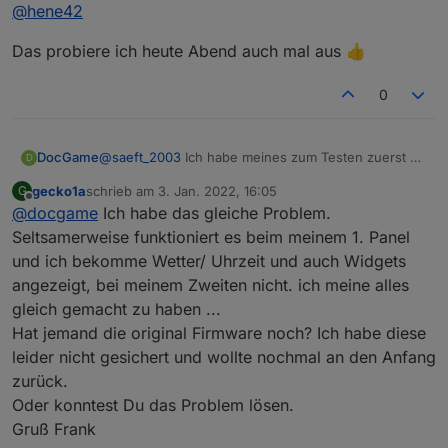
Online
@
hene42
Das probiere ich heute Abend auch mal aus 👍
0
DocGame
@
saeft_2003
Ich habe meines zum Testen zuerst an
D
die Ewelinkapp angelernt. Alles hat prima geklappt.
gecko1a
schrieb am
3. Jan. 2022, 16:05
G
Habe dann das ganze mit der "tasmota32-
zuletzt editiert von
Offline
@
docgame
Ich habe das gleiche Problem.
nspanel.bin" geflasht. Zuerst sah alles gut aus. Die
Analogtemperatur zeigt allerdings Minusgrade an
Seltsamerweise funktioniert es beim meinem 1. Panel
(Bin in einem 20 Grad warmen Zimmer) und die
und ich bekomme Wetter/ Uhrzeit und auch Widgets
ESP-Temperatur erscheint mir auch zu hoch. Die
angezeigt, bei meinem Zweiten nicht. ich meine alles
Relays kann ich schalten. Was aber extrem
gleich gemacht zu haben ...
ungünstig ist, ist die Tatsache das das Display keine
Uhrzeit und keine Temperatur anzeigt. Wenn ich
Hat jemand die original Firmware noch? Ich habe diese
nach rechts und links Swipe sind die Widgets
leider nicht gesichert und wollte nochmal an den Anfang
verschwunden und da steht, das ich mich mit der
zurück.
App verbinden soll. Die Zeigt offline und ein
Oder konntest Du das Problem lösen.
erneutes Verbinden geht auch nicht meht.
Ein drücken der Hardwaretasten für 5 Sekunden soll
Gruß Frank
ihn ja reseten. Das funktioniert aber leider auch