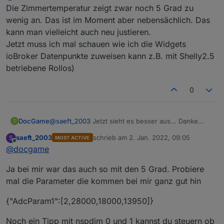
Die Zimmertemperatur zeigt zwar noch 5 Grad zu
wenig an. Das ist im Moment aber nebensächlich. Das
Die
autoexec.be
hat bei mir und vielen anderen
kann man vielleicht auch neu justieren.
auch nicht funktioniert. Was mir geholen hat, ich
habe die Datei
nspanel.be
in
autoexec.be
Jetzt muss ich mal schauen wie ich die Widgets
Du musst auch noch die location setzen.
umbenannt.
ioBroker Datenpunkte zuweisen kann z.B. mit Shelly2.5
betriebene Rollos)
0
DocGame
@
saeft_2003
Jetzt sieht es besser aus... Danke
D
Die Zimmertemperatur zeigt zwar noch 5 Grad zu
saeft_2003
schrieb am
2. Jan. 2022, 09:05
S
MOST ACTIVE
wenig an. Das ist im Moment aber nebensächlich.
zuletzt editiert von
Online
@
docgame
Das kann man vielleicht auch neu justieren.
Jetzt muss ich mal schauen wie ich die Widgets
Ja bei mir war das auch so mit den 5 Grad. Probiere
ioBroker Datenpunkte zuweisen kann z.B. mit
Shelly2.5 betriebene Rollos)
mal die Parameter die kommen bei mir ganz gut hin
{"AdcParam1":[2,28000,18000,13950]}
Noch ein Tipp mit nspdim 0 und 1 kannst du steuern ob