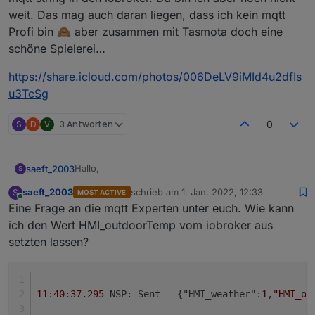
weit. Das mag auch daran liegen, dass ich kein mqtt
Profi bin 🙈 aber zusammen mit Tasmota doch eine
schöne Spielerei…
https://share.icloud.com/photos/006DeLV9iMId4u2dfIs
u3TcSg
S
D
V
3 Antworten
0
Hallo,
saeft_2003
S
saeft_2003
schrieb am
1. Jan. 2022, 12:33
S
MOST ACTIVE
Ich wollte euch fragen ob das jemand von euch
zuletzt editiert von
Online
Eine Frage an die mqtt Experten unter euch. Wie kann
schon zusammen mit Tasmota im Einsatz hat? Evtl
könnte man sich hier etwas dazu austauschen.
ich den Wert HMI_outdoorTemp vom iobroker aus
setzten lassen?
11
:
40
:
37.295
 NSP: Sent = {"HMI_weather":
1
,
"HMI_ou