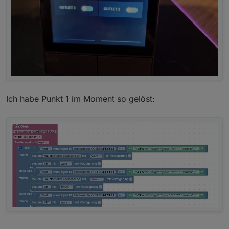
}

class NSPanel : Driver

  # set thermostat options

  static atc = { 

    "id":     "thermostat",

Ich habe Punkt 1 im Moment so gelöst: