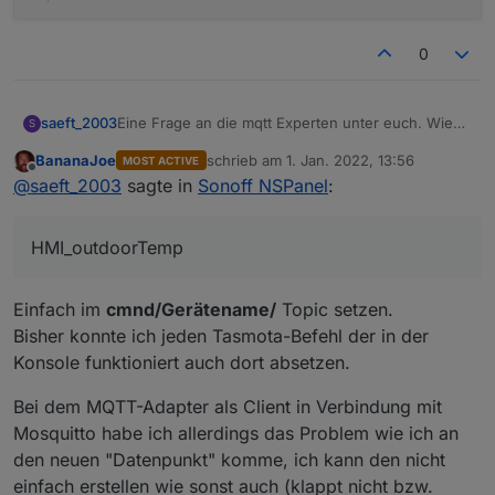
0
Eine Frage an die mqtt Experten unter euch. Wie
saeft_2003
S
kann ich den Wert HMI_outdoorTemp vom iobroker
BananaJoe
schrieb am
1. Jan. 2022, 13:56
MOST ACTIVE
aus setzten lassen?
zuletzt editiert von
Offline
@
saeft_2003
sagte in
Sonoff NSPanel
:
11:40:37.295 NSP: Sent = {"HMI_weather":1,"
HMI_outdoorTemp
Einfach im
cmnd/Gerätename/
Topic setzen.
Bisher konnte ich jeden Tasmota-Befehl der in der
Konsole funktioniert auch dort absetzen.
Bei dem MQTT-Adapter als Client in Verbindung mit
Mosquitto habe ich allerdings das Problem wie ich an
den neuen "Datenpunkt" komme, ich kann den nicht
einfach erstellen wie sonst auch (klappt nicht bzw.