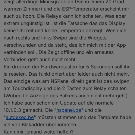
zeigt allerdings Minusgrade an (Bin in einem 20 Grad
warmen Zimmer) und die ESP-Temperatur erscheint mir
Wenn ich es ohne HMI_weather versuche,
auch zu hoch. Die Relays kann ich schalten. Was aber
bekomm ich die Antwort Error 2 vom NSP.
extrem ungünstig ist, ist die Tatsache das das Display
21:49:43.715 NSP: Sent = {"HMI_outdoorTemp"
21:49:43.772 MQT: stat/NSPanel/RESULT = {"N
keine Uhrzeit und keine Temperatur anzeigt. Wenn ich
21:49:43.974 NSP: Received Raw = bytes('55A
nach rechts und links Swipe sind die Widgets
verschwunden und da steht, das ich mich mit der App
verbinden soll. Die Zeigt offline und ein erneutes
Verbinden geht auch nicht meht.
Ein drücken der Hardwaretasten für 5 Sekunden soll ihn
ja reseten. Das funktioniert aber leider auch nicht mehr.
Das einzige was am NSPanel direkt geht ist das swipen
am Touchdisplay und die 2 Tasten zum Relay schalten
(Wobei die Anzeige des Balkens auch nicht mehr geht).
Ich habe auch schon ein Update auf die normale
10.1.0.3 gemacht. Die "
nspanel.be
" und die
"
autoexec.be
" müssten stimmen und das Template habe
ich von Blakadder übernommen.
Kann mir jemand weiterhelfen?