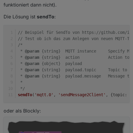
funktioniert dann nicht).
Die Lösung ist
sendTo
:
// Beispiel für SendTo von https://github.com/io
// Test ob ich das zum Anlegen von neuen MQTT-To
Ich habe es jetzt zusammen mit Tasmota seit heute
/*
im Einsatz. Logischerweise habe ich noch ein paar
 * 
@param
 {string}  MQTT instance     Specify MQ
Baustellen, es werden z.b. die Wetterdaten vom
Edit: mit „NSPLocation <Name der Stadt>“ kann
Nortpol angezeigt, obwohl ich Lat und Longitude
man die richtige Location setzten.
 * 
@param
 {string}  action            Action to 
richtig eingeben habe.
 * 
@param
 {object}  payload         
 * 
@param
 {string}  payload.topic     Topic to p
 * 
@param
 {string}  payload.message   Message to
 *
 */
sendTo
(
'mqtt.0'
, 
'sendMessage2Client'
, {topic: 
'
oder als Blockly: