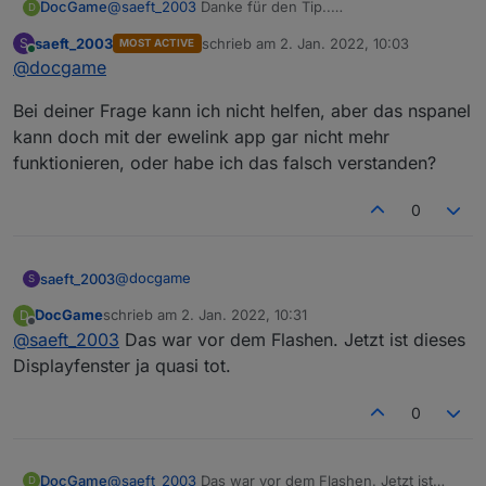
DocGame
@
saeft_2003
Danke für den Tip..
D
Was mir aufgefallen ist:
saeft_2003
schrieb am
2. Jan. 2022, 10:03
S
MOST ACTIVE
In dem Menue in dem man das Temperaturabhänige
zuletzt editiert von
Online
@
docgame
schalten der Relais einschaltet geht nichts mehr.
Unter Ewelink funktionierte das noch prächtig.
Bei deiner Frage kann ich nicht helfen, aber das nspanel
Muss ich hierzu auch noch einen Befehl absetzen?
kann doch mit der ewelink app gar nicht mehr
funktionieren, oder habe ich das falsch verstanden?
0
@
docgame
saeft_2003
S
DocGame
schrieb am
2. Jan. 2022, 10:31
D
Bei deiner Frage kann ich nicht helfen, aber das
zuletzt editiert von
Offline
@
saeft_2003
Das war vor dem Flashen. Jetzt ist dieses
nspanel kann doch mit der ewelink app gar nicht
mehr funktionieren, oder habe ich das falsch
Displayfenster ja quasi tot.
verstanden?
0
DocGame
@
saeft_2003
Das war vor dem Flashen. Jetzt ist
D