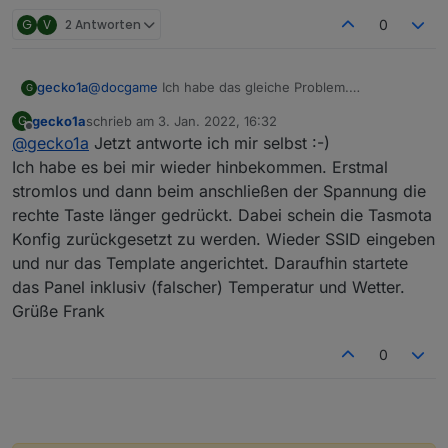
nicht mehr. Das einzige was am NSPanel direkt geht
G
V
2 Antworten
0
ist das swipen am Touchdisplay und die 2 Tasten
zum Relay schalten (Wobei die Anzeige des Balkens
auch nicht mehr geht).
gecko1a
@
docgame
Ich habe das gleiche Problem.
Ich habe auch schon ein Update auf die normale
G
Seltsamerweise funktioniert es beim meinem 1. Panel
10.1.0.3 gemacht. Die "
nspanel.be
" und die
gecko1a
schrieb am
3. Jan. 2022, 16:32
G
und ich bekomme Wetter/ Uhrzeit und auch Widgets
"
autoexec.be
" müssten stimmen und das Template
zuletzt editiert von
Offline
@
gecko1a
Jetzt antworte ich mir selbst :-)
angezeigt, bei meinem Zweiten nicht. ich meine alles
habe ich von Blakadder übernommen.
gleich gemacht zu haben ...
Ich habe es bei mir wieder hinbekommen. Erstmal
Kann mir jemand weiterhelfen?
Hat jemand die original Firmware noch? Ich habe
stromlos und dann beim anschließen der Spannung die
diese leider nicht gesichert und wollte nochmal an
rechte Taste länger gedrückt. Dabei schein die Tasmota
den Anfang zurück.
Konfig zurückgesetzt zu werden. Wieder SSID eingeben
Oder konntest Du das Problem lösen.
Gruß Frank
und nur das Template angerichtet. Daraufhin startete
das Panel inklusiv (falscher) Temperatur und Wetter.
Grüße Frank
0