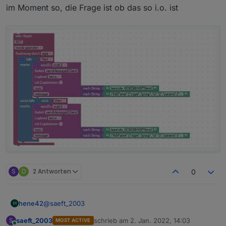
im Moment so, die Frage ist ob das so i.o. ist
angeschalten wurde müsste das widget auch an
den neuen Status anzeigen.
S
D
2 Antworten
0
@
saeft_2003
hene42
H
saeft_2003
schrieb am
2. Jan. 2022, 14:03
S
MOST ACTIVE
im Moment so, die Frage ist ob das so i.o. ist
zuletzt editiert von