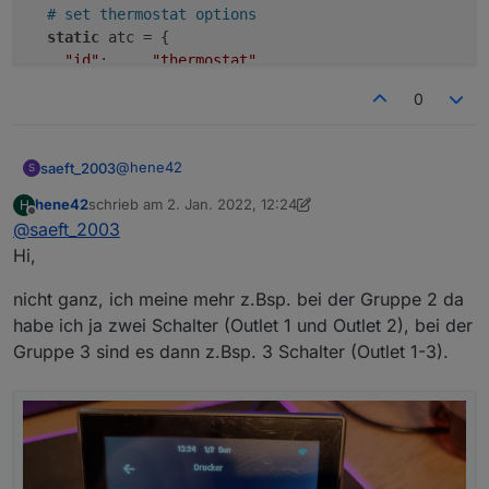
# set thermostat options
static
 atc = { 

"id"
:     
"thermostat"
,

0
@
hene42
saeft_2003
S
hene42
schrieb am
2. Jan. 2022, 12:24
H
Zu 1 und 2 kann ich momentan nichts sagen.
zuletzt editiert von hene42
1. Feb. 2022, 13:26
Offline
@
saeft_2003
Meinst du bei 3 den Name Index <zahl>? Das
kannst du in der
nspanel.be
ändern..
Hi,
# leave empty brackets if you don't want a 
# ctype scene doesn't have an uiid

nicht ganz, ich meine mehr z.Bsp. bei der Gruppe 2 da
# index "name   ", "ctype", uiid | name max
habe ich ja zwei Schalter (Outlet 1 und Outlet 2), bei der
  1: ["Index 1", "group", 1],

Gruppe 3 sind es dann z.Bsp. 3 Schalter (Outlet 1-3).
  2: ["Index 2", "group", 2],

  3: ["Index 3", "group", 3],

  4: ["Index 4", "group", 4],

  5: ["Index 5", "group", 33],

  6: ["Index 6", "device", 52],

  7: ["Index 7", "device", 69],

  8: ["Index 8", "scene"],
