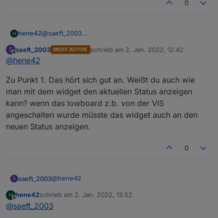
0
@
saeft_2003
hene42
H
Hi,
saeft_2003
schrieb am
2. Jan. 2022, 12:42
S
MOST ACTIVE
nicht ganz, ich meine mehr z.Bsp. bei der Gruppe 2 da
zuletzt editiert von
Online
@
hene42
habe ich ja zwei Schalter (Outlet 1 und Outlet 2), bei
der Gruppe 3 sind es dann z.Bsp. 3 Schalter (Outlet 1-
Zu Punkt 1. Das hört sich gut an. Weißt du auch wie
3).
man mit dem widget den aktuellen Status anzeigen
kann? wenn das lowboard z.b. von der VIS
angeschalten wurde müsste das widget auch an den
neuen Status anzeigen.
0
Ich habe Punkt 1 im Moment so gelöst:
@
hene42
saeft_2003
S
hene42
schrieb am
2. Jan. 2022, 13:52
H
Zu Punkt 1. Das hört sich gut an. Weißt du auch wie
zuletzt editiert von
Offline
@
saeft_2003
man mit dem widget den aktuellen Status anzeigen
kann? wenn das lowboard z.b. von der VIS