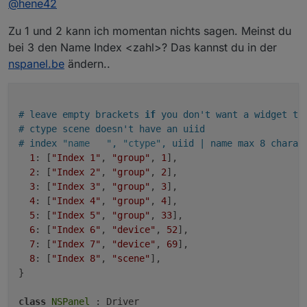
@
hene42
Fragen an euch:
wie bindet ihr die Widgets in ioBroker ein? Mit
Zu 1 und 2 kann ich momentan nichts sagen. Meinst du
Danke.
Script oder auf eine andere Art und Weise?
Habt ihr schon die "Thermostat Page" mit eine
bei 3 den Name Index <zahl>? Das kannst du in der
Heizung im ioBroker verbunden? Wenn Ja wie?
nspanel.be
ändern..
Kann man die Outlet Bezeichnungen
umbenennen?
# leave empty brackets 
if
 you don't want a widget th
# ctype scene doesn't have an uiid
# index 
"name   "
, 
"ctype"
, uiid | name max 8 charac
1
: [
"Index 1"
, 
"group"
, 
1
],

2
: [
"Index 2"
, 
"group"
, 
2
],

3
: [
"Index 3"
, 
"group"
, 
3
],

4
: [
"Index 4"
, 
"group"
, 
4
],

5
: [
"Index 5"
, 
"group"
, 
33
],

6
: [
"Index 6"
, 
"device"
, 
52
],

7
: [
"Index 7"
, 
"device"
, 
69
],

8
: [
"Index 8"
, 
"scene"
],

}

class
NSPanel
 : Driver
