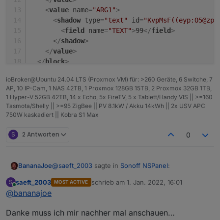
<
value
name
=
"ARG1"
>
Den Status von den Widgets bekomme ich über
<
shadow
type
=
"text"
id
=
"KvpMsF((eyp:O5@zp#
einen mqtt string in den iobroker. Da bin ich aber
<
field
name
=
"TEXT"
>
99
</
field
>
noch nicht weit. Das mag auch daran liegen, dass
https://share.icloud.com/photos/006DeLV9iMId4u2
</
shadow
>
ich kein mqtt Profi bin 🙈 aber zusammen mit
dfIsu3TcSg
</
value
>
Tasmota doch eine schöne Spielerei…
</
block
>
</
xml
>
ioBroker@Ubuntu 24.04 LTS (Proxmox VM) für: >260 Geräte, 6 Switche, 7
AP, 10 IP-Cam, 1 NAS 42TB, 1 Proxmox 128GB 15TB, 2 Proxmox 32GB 1TB,
1 Hyper-V 52GB 42TB, 14 x Echo, 5x FireTV, 5 x Tablett/Handy VIS || >=160
Tasmota/Shelly || >=95 ZigBee || PV 8.1kW / Akku 14kWh || 2x USV APC
750W kaskadiert || Kobra S1 Max
S
2 Antworten
0
@
saeft_2003
sagte in
Sonoff NSPanel
:
BananaJoe
saeft_2003
schrieb am
1. Jan. 2022, 16:01
S
MOST ACTIVE
zuletzt editiert von
Online
@
bananajoe
HMI_outdoorTemp
Danke muss ich mir nachher mal anschauen…
Einfach im
cmnd/Gerätename/
Topic setzen.