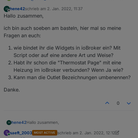
dieses Displayfenster ja quasi tot.
hene42
schrieb am
2. Jan. 2022, 11:37
H
zuletzt editiert von
Offline
Hallo zusammen,
ich bin auch soeben am basteln, hier mal so meine
Fragen an euch:
wie bindet ihr die Widgets in ioBroker ein? Mit
Script oder auf eine andere Art und Weise?
Habt ihr schon die "Thermostat Page" mit eine
Heizung im ioBroker verbunden? Wenn Ja wie?
Kann man die Outlet Bezeichnungen umbenennen?
Danke.
0
Hallo zusammen,
hene42
H
saeft_2003
schrieb am
2. Jan. 2022, 12:12
S
MOST ACTIVE
ich bin auch soeben am basteln, hier mal so meine
zuletzt editiert von saeft_2003
1. Feb. 202
Online