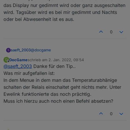
das Display nur gedimmt wird oder ganz ausgeschalten
wird. Tagsüber wird es bei mir gedimmt und Nachts
oder bei Abwesenheit ist es aus.
0
@
docgame
saeft_2003
S
DocGame
schrieb am
2. Jan. 2022, 09:54
D
Ja bei mir war das auch so mit den 5 Grad.
zuletzt editiert von
Offline
@
saeft_2003
Danke für den Tip..
Probiere mal die Parameter die kommen bei mir
ganz gut hin
{"AdcParam1":[2,28000,18000,13950]}
Was mir aufgefallen ist:
In dem Menue in dem man das Temperaturabhänige
Noch ein Tipp mit nspdim 0 und 1 kannst du
schalten der Relais einschaltet geht nichts mehr. Unter
steuern ob das Display nur gedimmt wird oder
Ewelink funktionierte das noch prächtig.
ganz ausgeschalten wird. Tagsüber wird es bei mir
gedimmt und Nachts oder bei Abwesenheit ist es
Muss ich hierzu auch noch einen Befehl absetzen?
aus.
0