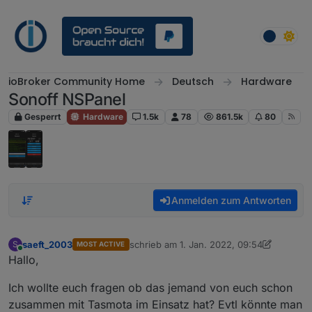
Weiter zum Inhalt
ioBroker Community Home
Deutsch
Hardware
Sonoff NSPanel
Gesperrt
Hardware
1.5k
78
861.5k
80
Anmelden zum Antworten
saeft_2003
schrieb am
1. Jan. 2022, 09:54
S
MOST ACTIVE
zuletzt editiert von saeft_2003
1. Jan. 202
Online
Hallo,
Ich wollte euch fragen ob das jemand von euch schon
zusammen mit Tasmota im Einsatz hat? Evtl könnte man