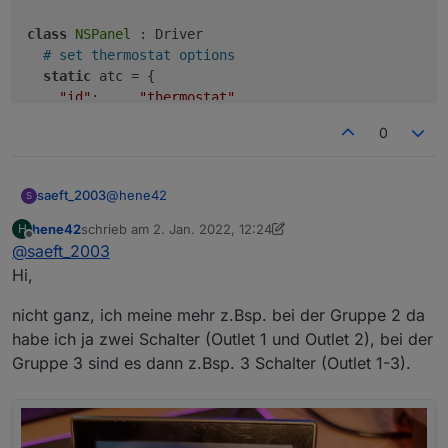
class
NSPanel
 : Driver

# set thermostat options
static
 atc = { 

"id"
:     
"thermostat"
,

0
@
hene42
saeft_2003
S
hene42
schrieb am
2. Jan. 2022, 12:24
H
Zu 1 und 2 kann ich momentan nichts sagen.
zuletzt editiert von hene42
1. Feb. 2022, 13:26
Offline
@
saeft_2003
Meinst du bei 3 den Name Index <zahl>? Das
kannst du in der
nspanel.be
ändern..
Hi,
# leave empty brackets if you don't want a 
# ctype scene doesn't have an uiid

nicht ganz, ich meine mehr z.Bsp. bei der Gruppe 2 da
# index "name   ", "ctype", uiid | name max
habe ich ja zwei Schalter (Outlet 1 und Outlet 2), bei der
  1: ["Index 1", "group", 1],

Gruppe 3 sind es dann z.Bsp. 3 Schalter (Outlet 1-3).
  2: ["Index 2", "group", 2],

  3: ["Index 3", "group", 3],

  4: ["Index 4", "group", 4],

  5: ["Index 5", "group", 33],

  6: ["Index 6", "device", 52],
