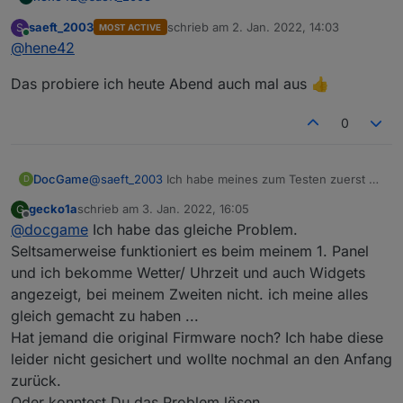
saeft_2003
schrieb am
2. Jan. 2022, 14:03
S
MOST ACTIVE
im Moment so, die Frage ist ob das so i.o. ist
zuletzt editiert von
Online
@
hene42
Das probiere ich heute Abend auch mal aus 👍
0
DocGame
@
saeft_2003
Ich habe meines zum Testen zuerst an
D
die Ewelinkapp angelernt. Alles hat prima geklappt.
gecko1a
schrieb am
3. Jan. 2022, 16:05
G
Habe dann das ganze mit der "tasmota32-
zuletzt editiert von
Offline
@
docgame
Ich habe das gleiche Problem.
nspanel.bin" geflasht. Zuerst sah alles gut aus. Die
Analogtemperatur zeigt allerdings Minusgrade an
Seltsamerweise funktioniert es beim meinem 1. Panel
(Bin in einem 20 Grad warmen Zimmer) und die
und ich bekomme Wetter/ Uhrzeit und auch Widgets
ESP-Temperatur erscheint mir auch zu hoch. Die
angezeigt, bei meinem Zweiten nicht. ich meine alles
Relays kann ich schalten. Was aber extrem
gleich gemacht zu haben ...
ungünstig ist, ist die Tatsache das das Display keine
Uhrzeit und keine Temperatur anzeigt. Wenn ich
Hat jemand die original Firmware noch? Ich habe diese
nach rechts und links Swipe sind die Widgets
leider nicht gesichert und wollte nochmal an den Anfang
verschwunden und da steht, das ich mich mit der
zurück.
App verbinden soll. Die Zeigt offline und ein
Oder konntest Du das Problem lösen.
erneutes Verbinden geht auch nicht meht.