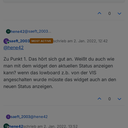
0
@
saeft_2003
hene42
H
Hi,
saeft_2003
schrieb am
2. Jan. 2022, 12:42
S
MOST ACTIVE
nicht ganz, ich meine mehr z.Bsp. bei der Gruppe 2 da
zuletzt editiert von
Online
@
hene42
habe ich ja zwei Schalter (Outlet 1 und Outlet 2), bei
der Gruppe 3 sind es dann z.Bsp. 3 Schalter (Outlet 1-
Zu Punkt 1. Das hört sich gut an. Weißt du auch wie
3).
man mit dem widget den aktuellen Status anzeigen
kann? wenn das lowboard z.b. von der VIS
angeschalten wurde müsste das widget auch an den
neuen Status anzeigen.
0
Ich habe Punkt 1 im Moment so gelöst:
@
hene42
saeft_2003
S
hene42
schrieb am
2. Jan. 2022, 13:52
H
Zu Punkt 1. Das hört sich gut an. Weißt du auch wie