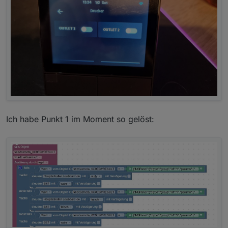
  7: ["Index 7", "device", 69],

  8: ["Index 8", "scene"],

}

class NSPanel : Driver

  # set thermostat options

  static atc = { 

    "id":     "thermostat",

Ich habe Punkt 1 im Moment so gelöst: