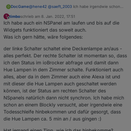
DocGame
@
hene42
@
saeft_2003
Ich habe irgendwie schon
D
immer Probleme beim parsen von Mqtt-Json's.
timbo
schrieb am
8. Jan. 2022, 17:51
T
Vielleicht sollte man auf Github beim Sonoffadapter
zuletzt editiert von
Offline
Ich habe auch ein NSPanel am laufen und bis auf die
ein Issue aufmachen um an die "Virtuellen" States
ran zu kommen.
Widgets funktioniert das soweit auch.
Die Hardwarebuttons sind ja kein Problem, ist ja
Was ich gern hätte, wäre folgendes:
aber nicht die Lösung, da hierzu auch ein Schelly2.5
hinter dem Schalter ausgereicht hätte.
der linke Schalter schaltet eine Deckenlampe an/aus -
Irgendwie müsste man doch an die Funktionen
alles perfekt. Der rechte Schalter ist momentan so, dass
rankommen. scheinbar geht ja jetzt auch Rollo-
ich den Status im ioBrocker abfrage und damit dann
Steuerung. (
NSPanel Curtain
)
Da ich mit meinem bescheidenen Wissen nur solche
Hue Lampen in dem Zimmer schalte. Funktioniert auch
simplen Blocklys hinbekomme warte ich einfach mal
alles, aber da in dem Zimmer auch eine Alexa ist und
auf neuste Erkenntnisse.
mit dieser die Hue Lampen auch geschaltet werden
können, ist der Status am rechten Schalter des
NSpanels natürlich dann nicht synchron. Ich habe mich
schon an einem Blockly versucht, aber irgendwie eine
Todesschleife hinbekommen und dafür gesorgt, dass
die Hue Lampen ca. 5 min an / aus gingen :)
Hat jemand einen Tipp, wie ich das hinbekomme?