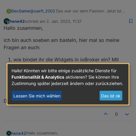
DocGame
@
saeft_2003
Das war vor dem Flashen. Jetzt ist
D
dieses Displayfenster ja quasi tot.
hene42
schrieb am
2. Jan. 2022, 11:37
H
zuletzt editiert von
Offline
Hallo zusammen,
ich bin auch soeben am basteln, hier mal so meine
Fragen an euch:
wie bindet ihr die Widgets in ioBroker ein? Mit
Script oder auf eine andere Art und Weise?
Hallo! Könnten wir bitte einige zusätzliche Dienste für
Habt ihr schon die "Thermostat Page" mit eine
Funktionalität & Analytics
aktivieren? Sie können Ihre
Heizung im ioBroker verbunden? Wenn Ja wie?
Zustimmung später jederzeit ändern oder zurückziehen.
Kann man die Outlet Bezeichnungen umbenennen?
Lassen Sie mich wählen
Das ist ok
Danke.
0
Hallo zusammen,
hene42
H