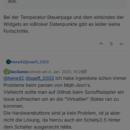
aus.
Bei der Temperatur-Steuerpage und dem einbinden der
Widgets an ioBroker Datenpunkte gibt es leider keine
Fortschritte.
0
@
saeft_2003
hene42
H
DocGame
schrieb am
4. Jan. 2022, 10:28
D
im Moment so, die Frage ist ob das so i.o. ist
zuletzt editiert von DocGame
1. Apr. 2022, 12:57
Offline
@
hene42
@
saeft_2003
Ich habe irgendwie schon immer
Probleme beim parsen von Mqtt-Json's.
Vielleicht sollte man auf Github beim Sonoffadapter ein
Issue aufmachen um an die "Virtuellen" States ran zu
kommen.
Die Hardwarebuttons sind ja kein Problem, ist ja aber
nicht die Lösung, da hierzu auch ein Schelly2.5 hinter
dem Schalter ausgereicht hätte.