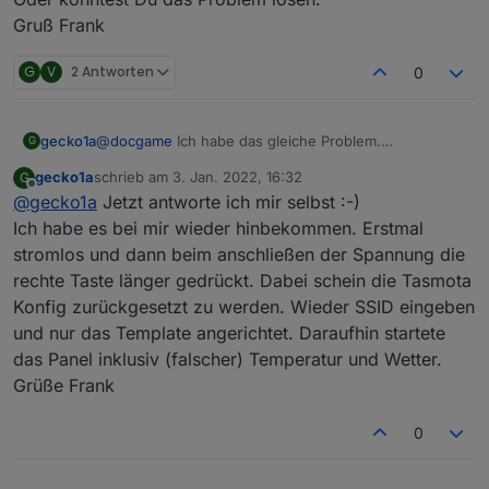
Ein drücken der Hardwaretasten für 5 Sekunden soll
Gruß Frank
ihn ja reseten. Das funktioniert aber leider auch
nicht mehr. Das einzige was am NSPanel direkt geht
G
V
2 Antworten
0
ist das swipen am Touchdisplay und die 2 Tasten
zum Relay schalten (Wobei die Anzeige des Balkens
auch nicht mehr geht).
gecko1a
@
docgame
Ich habe das gleiche Problem.
Ich habe auch schon ein Update auf die normale
G
Seltsamerweise funktioniert es beim meinem 1. Panel
10.1.0.3 gemacht. Die "
nspanel.be
" und die
gecko1a
schrieb am
3. Jan. 2022, 16:32
G
und ich bekomme Wetter/ Uhrzeit und auch Widgets
"
autoexec.be
" müssten stimmen und das Template
zuletzt editiert von
Offline
@
gecko1a
Jetzt antworte ich mir selbst :-)
angezeigt, bei meinem Zweiten nicht. ich meine alles
habe ich von Blakadder übernommen.
gleich gemacht zu haben ...
Ich habe es bei mir wieder hinbekommen. Erstmal
Kann mir jemand weiterhelfen?
Hat jemand die original Firmware noch? Ich habe
stromlos und dann beim anschließen der Spannung die
diese leider nicht gesichert und wollte nochmal an
rechte Taste länger gedrückt. Dabei schein die Tasmota
den Anfang zurück.
Konfig zurückgesetzt zu werden. Wieder SSID eingeben
Oder konntest Du das Problem lösen.
Gruß Frank
und nur das Template angerichtet. Daraufhin startete
das Panel inklusiv (falscher) Temperatur und Wetter.
Grüße Frank
0