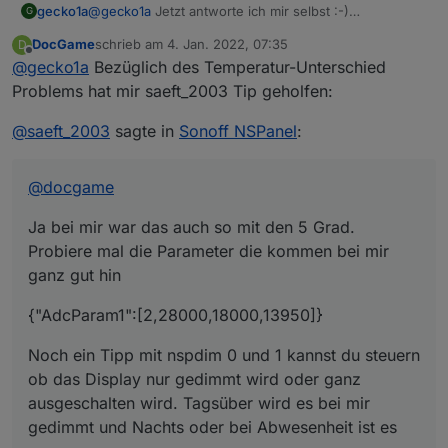
gecko1a
@
gecko1a
Jetzt antworte ich mir selbst :-)
G
Ich habe es bei mir wieder hinbekommen. Erstmal
DocGame
schrieb am
4. Jan. 2022, 07:35
D
stromlos und dann beim anschließen der Spannung
zuletzt editiert von
Offline
@
gecko1a
Bezüglich des Temperatur-Unterschied
die rechte Taste länger gedrückt. Dabei schein die
Tasmota Konfig zurückgesetzt zu werden. Wieder
Problems hat mir saeft_2003 Tip geholfen:
SSID eingeben und nur das Template angerichtet.
Daraufhin startete das Panel inklusiv (falscher)
@
saeft_2003
sagte in
Sonoff NSPanel
:
Temperatur und Wetter.
Grüße Frank
@
docgame
Ja bei mir war das auch so mit den 5 Grad.
Probiere mal die Parameter die kommen bei mir
ganz gut hin
{"AdcParam1":[2,28000,18000,13950]}
Noch ein Tipp mit nspdim 0 und 1 kannst du steuern
ob das Display nur gedimmt wird oder ganz
ausgeschalten wird. Tagsüber wird es bei mir
gedimmt und Nachts oder bei Abwesenheit ist es