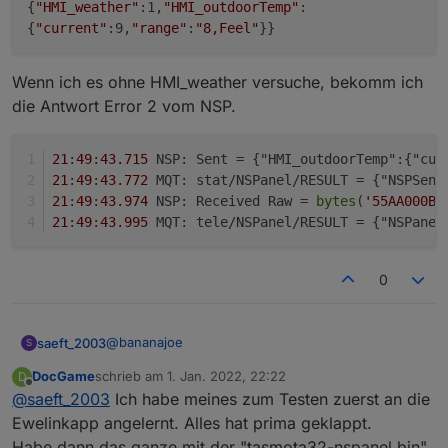
 * @param {object}  payload         

    <value name="ARG1">

{
"HMI_weather"
:1,
"HMI_outdoorTemp"
:
    <mutation xmlns="http://www.w3.org/1999
 * @param {string}  payload.topic     Topic
      <shadow type="text" id="KvpMsF((eyp:O
{
"current"
:9,
"range"
:
"8,Feel"
}}
    <field name="INSTANCE">mqtt.0</field>

 * @param {string}  payload.message   Messa
        <field name="TEXT">99</field>

    <field name="COMMAND">sendMessage2Clien
 *

      </shadow>

    <field name="LOG"></field>

 */

Wenn ich es ohne HMI_weather versuche, bekomm ich
    </value>

    <field name="WITH_STATEMENT">FALSE</fie
  </block>

Export:
die Antwort Error 2 vom NSP.
    <value name="ARG0">

      <shadow type="text" id="shDRnRIW0=J[-
        <field name="TEXT">znil/Tests/Testn
21
:
49
:
43.715
 NSP: Sent = {"HMI_outdoorTemp":{"cur
      </shadow>

21
:
49
:
43.772
 MQT: stat/NSPanel/RESULT = {"NSPSend
    </value>

21
:
49
:
43.974
 NSP: Received Raw = 
bytes
(
'55AA000B0
    <value name="ARG1">

21
:
49
:
43.995
 MQT: tele/NSPanel/RESULT = {"NSPanel
      <shadow type="text" id="KvpMsF((eyp:O
        <field name="TEXT">99</field>

      </shadow>

0
    </value>

  </block>

@
bananajoe
saeft_2003
S
DocGame
schrieb am
1. Jan. 2022, 22:22
D
Ich habe noch einen weg über http gefunden. so
zuletzt editiert von
Offline
@
saeft_2003
Ich habe meines zum Testen zuerst an die
z.b.
Ewelinkapp angelernt. Alles hat prima geklappt.
Habe dann das ganze mit der "tasmota32-nspanel.bin"