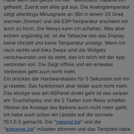
Jetzt will ich hier nur die HMI-outdoorTemp setzen
geflasht. Zuerst sah alles gut aus. Die Analogtemperatur
und nicht HMI_weather.
zeigt allerdings Minusgrade an (Bin in einem 20 Grad
warmen Zimmer) und die ESP-Temperatur erscheint mir
Wenn ich es ohne HMI_weather versuche,
auch zu hoch. Die Relays kann ich schalten. Was aber
bekomm ich die Antwort Error 2 vom NSP.
extrem ungünstig ist, ist die Tatsache das das Display
21:49:43.715 NSP: Sent = {"HMI_outdoorTemp"
21:49:43.772 MQT: stat/NSPanel/RESULT = {"N
keine Uhrzeit und keine Temperatur anzeigt. Wenn ich
21:49:43.974 NSP: Received Raw = bytes('55A
nach rechts und links Swipe sind die Widgets
verschwunden und da steht, das ich mich mit der App
verbinden soll. Die Zeigt offline und ein erneutes
Verbinden geht auch nicht meht.
Ein drücken der Hardwaretasten für 5 Sekunden soll ihn
ja reseten. Das funktioniert aber leider auch nicht mehr.
Das einzige was am NSPanel direkt geht ist das swipen
am Touchdisplay und die 2 Tasten zum Relay schalten
(Wobei die Anzeige des Balkens auch nicht mehr geht).
Ich habe auch schon ein Update auf die normale
10.1.0.3 gemacht. Die "
nspanel.be
" und die
"
autoexec.be
" müssten stimmen und das Template habe