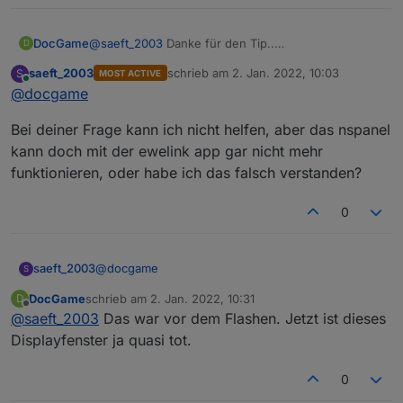
DocGame
@
saeft_2003
Danke für den Tip..
D
Was mir aufgefallen ist:
saeft_2003
schrieb am
2. Jan. 2022, 10:03
S
MOST ACTIVE
In dem Menue in dem man das Temperaturabhänige
zuletzt editiert von
Online
@
docgame
schalten der Relais einschaltet geht nichts mehr.
Unter Ewelink funktionierte das noch prächtig.
Bei deiner Frage kann ich nicht helfen, aber das nspanel
Muss ich hierzu auch noch einen Befehl absetzen?
kann doch mit der ewelink app gar nicht mehr
funktionieren, oder habe ich das falsch verstanden?
0
@
docgame
saeft_2003
S
DocGame
schrieb am
2. Jan. 2022, 10:31
D
Bei deiner Frage kann ich nicht helfen, aber das
zuletzt editiert von
Offline
@
saeft_2003
Das war vor dem Flashen. Jetzt ist dieses
nspanel kann doch mit der ewelink app gar nicht
mehr funktionieren, oder habe ich das falsch
Displayfenster ja quasi tot.
verstanden?
0