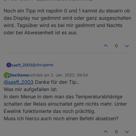
Noch ein Tipp mit nspdim 0 und 1 kannst du steuern ob
das Display nur gedimmt wird oder ganz ausgeschalten
wird. Tagsüber wird es bei mir gedimmt und Nachts
oder bei Abwesenheit ist es aus.
0
@
docgame
saeft_2003
S
DocGame
schrieb am
2. Jan. 2022, 09:54
D
Ja bei mir war das auch so mit den 5 Grad.
zuletzt editiert von
Offline
@
saeft_2003
Danke für den Tip..
Probiere mal die Parameter die kommen bei mir
ganz gut hin
{"AdcParam1":[2,28000,18000,13950]}
Was mir aufgefallen ist:
In dem Menue in dem man das Temperaturabhänige
Noch ein Tipp mit nspdim 0 und 1 kannst du
schalten der Relais einschaltet geht nichts mehr. Unter
steuern ob das Display nur gedimmt wird oder
Ewelink funktionierte das noch prächtig.
ganz ausgeschalten wird. Tagsüber wird es bei mir
gedimmt und Nachts oder bei Abwesenheit ist es
Muss ich hierzu auch noch einen Befehl absetzen?
aus.
0