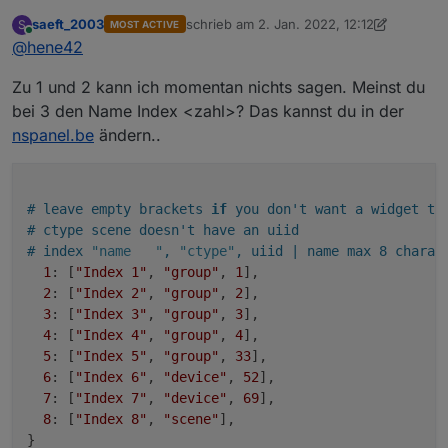
saeft_2003
schrieb am
2. Jan. 2022, 12:12
S
MOST ACTIVE
ich bin auch soeben am basteln, hier mal so meine
zuletzt editiert von saeft_2003
1. Feb. 202
Online
@
hene42
Fragen an euch:
wie bindet ihr die Widgets in ioBroker ein? Mit
Zu 1 und 2 kann ich momentan nichts sagen. Meinst du
Danke.
Script oder auf eine andere Art und Weise?
Habt ihr schon die "Thermostat Page" mit eine
bei 3 den Name Index <zahl>? Das kannst du in der
Heizung im ioBroker verbunden? Wenn Ja wie?
nspanel.be
ändern..
Kann man die Outlet Bezeichnungen
umbenennen?
# leave empty brackets 
if
 you don't want a widget th
# ctype scene doesn't have an uiid
# index 
"name   "
, 
"ctype"
, uiid | name max 8 charac
1
: [
"Index 1"
, 
"group"
, 
1
],

2
: [
"Index 2"
, 
"group"
, 
2
],

3
: [
"Index 3"
, 
"group"
, 
3
],

4
: [
"Index 4"
, 
"group"
, 
4
],

5
: [
"Index 5"
, 
"group"
, 
33
],

6
: [
"Index 6"
, 
"device"
, 
52
],

7
: [
"Index 7"
, 
"device"
, 
69
],

8
: [
"Index 8"
, 
"scene"
],

}
