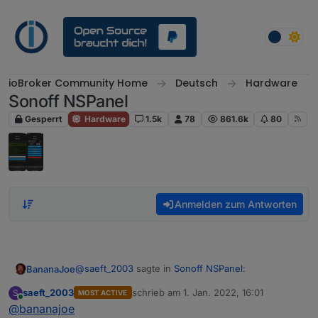
Weiter zum Inhalt
ioBroker Community Home
Deutsch
Hardware
Sonoff NSPanel
Gesperrt
Hardware
1.5k
78
861.6k
80
Anmelden zum Antworten
@
saeft_2003
sagte in
Sonoff NSPanel
:
BananaJoe
saeft_2003
schrieb am
1. Jan. 2022, 16:01
S
MOST ACTIVE
zuletzt editiert von
Online
@
bananajoe
HMI_outdoorTemp