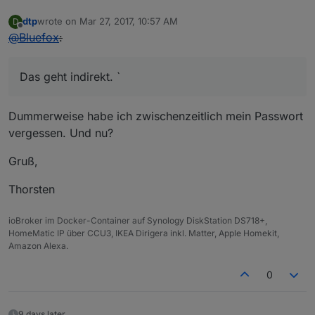
dtp
wrote on
Mar 27, 2017, 10:57 AM
D
last edited by
Offline
@
Bluefox
:
Das geht indirekt. `
Dummerweise habe ich zwischenzeitlich mein Passwort
vergessen. Und nu?
Gruß,
Thorsten
ioBroker im Docker-Container auf Synology DiskStation DS718+,
HomeMatic IP über CCU3, IKEA Dirigera inkl. Matter, Apple Homekit,
Amazon Alexa.
0
9 days later