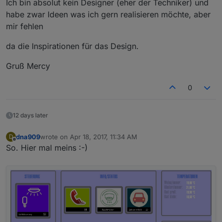
Ich bin absolut kein Designer (eher der Techniker) und
habe zwar Ideen was ich gern realisieren möchte, aber
mir fehlen
da die Inspirationen für das Design.
Gruß Mercy
0
12 days later
dna909
wrote on
Apr 18, 2017, 11:34 AM
D
last edited by
Offline
So. Hier mal meins :-)