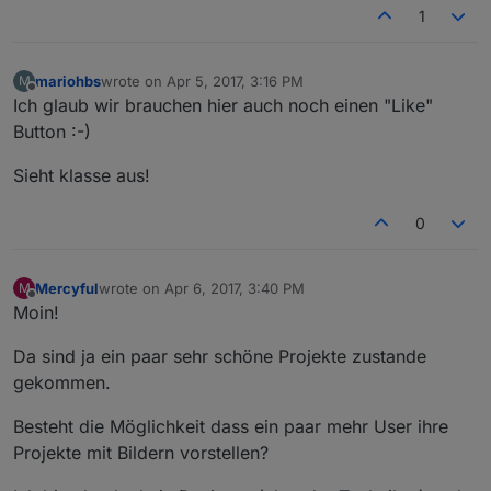
1
mariohbs
wrote on
Apr 5, 2017, 3:16 PM
M
last edited by
Offline
Ich glaub wir brauchen hier auch noch einen "Like"
Button :-)
Sieht klasse aus!
0
Mercyful
wrote on
Apr 6, 2017, 3:40 PM
M
last edited by
Offline
Moin!
Da sind ja ein paar sehr schöne Projekte zustande
gekommen.
Besteht die Möglichkeit dass ein paar mehr User ihre
Projekte mit Bildern vorstellen?