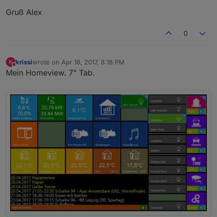
Gruß Alex
0
krissi
wrote on
Apr 18, 2017, 8:18 PM
K
last edited by
Offline
Mein Homeview. 7" Tab.