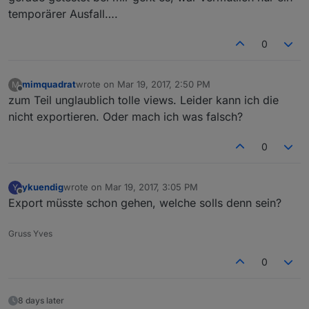
temporärer Ausfall….
0
mimquadrat
wrote on
Mar 19, 2017, 2:50 PM
M
last edited by
Offline
zum Teil unglaublich tolle views. Leider kann ich die
nicht exportieren. Oder mach ich was falsch?
0
ykuendig
wrote on
Mar 19, 2017, 3:05 PM
Y
last edited by
Offline
Export müsste schon gehen, welche solls denn sein?
Gruss Yves
0
8 days later