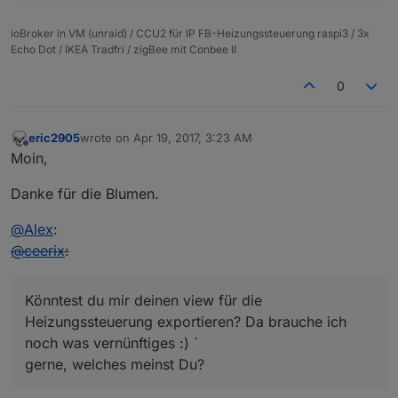
ioBroker in VM (unraid) / CCU2 für IP FB-Heizungssteuerung raspi3 / 3x
Echo Dot / IKEA Tradfri / zigBee mit Conbee II
0
eric2905
wrote on
Apr 19, 2017, 3:23 AM
last edited by
Offline
Moin,
Danke für die Blumen.
@
Alex
:
@
ceerix
:
Könntest du mir deinen view für die
Heizungssteuerung exportieren? Da brauche ich
noch was vernünftiges :) `
gerne, welches meinst Du?