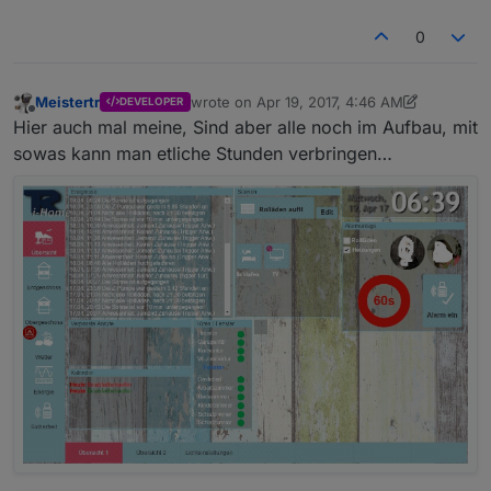
0
Meistertr
wrote on
Apr 19, 2017, 4:46 AM
DEVELOPER
last edited by Jey Cee
Jul 19, 2019, 10:55 A
Offline
Hier auch mal meine, Sind aber alle noch im Aufbau, mit
sowas kann man etliche Stunden verbringen…