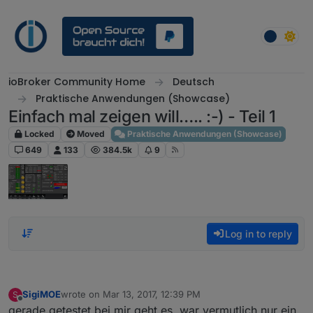
Skip to content
ioBroker Community Home
Deutsch
Praktische Anwendungen (Showcase)
Einfach mal zeigen will….. :-) - Teil 1
Locked
Moved
Praktische Anwendungen (Showcase)
649
133
384.5k
9
Log in to reply
SigiMOE
wrote on
Mar 13, 2017, 12:39 PM
S
last edited by
Offline
gerade getestet bei mir geht es, war vermutlich nur ein