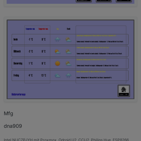
Mfg
dna909
Intel NUC7PJYH mit Proxmox, Odroid U2, CCU2, Philips Hue, ESP8266,