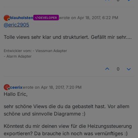
blauholsten
wrote on
Apr 18, 2017, 6:22 PM
DEVELOPER
last edited by
Offline
@
eric2905
Tolle views sehr klar und strukturiert. Gefällt mir sehr….
Entwickler vom: - Viessman Adapter
- Alarm Adapter
0
ceerix
wrote on
Apr 18, 2017, 7:20 PM
C
last edited by
Offline
Hallo Eric,
sehr schöne Views die du da gebastelt hast. Vor allem
schöne und sinnvolle Diagramme :)
Könntest du mir deinen view für die Heizungssteuerung
exportieren? Da brauche ich noch was vernünftiges :)