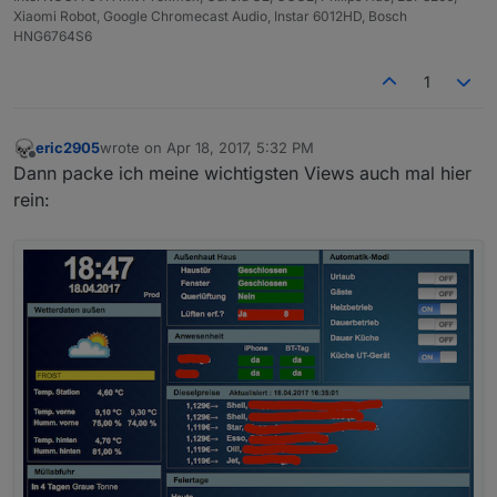
Xiaomi Robot, Google Chromecast Audio, Instar 6012HD, Bosch
HNG6764S6
1
eric2905
wrote on
Apr 18, 2017, 5:32 PM
last edited by
Offline
Dann packe ich meine wichtigsten Views auch mal hier
rein: