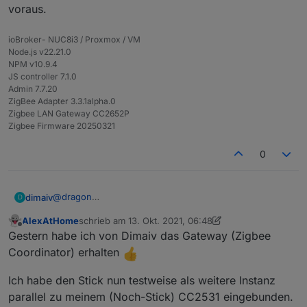
voraus.
ioBroker- NUC8i3 / Proxmox / VM
Node.js v22.21.0
NPM v10.9.4
JS controller 7.1.0
Admin 7.7.20
ZigBee Adapter 3.3.1alpha.0
Zigbee LAN Gateway CC2652P
Zigbee Firmware 20250321
0
@
dragon
dimaiv
D
Sagen wir so, der 2538 ist veraltet und die Firmware
AlexAtHome
schrieb am
13. Okt. 2021, 06:48
wird nicht mehr weiterentwickelt. Rechenleistung ist
P.S.: Bitte, hier wird nicht mehr über Unterschiede von
zuletzt editiert von AlexAtHome
Offline
Gestern habe ich von Dimaiv das Gateway (Zigbee
auch schlechter. Zentralprozessor ist 10 Jahre älter als
verschiedenen Zigbee Chipsätze diskutiert! Danke im
beim 2652. Aber wenn's funktioniert....
voraus.
Coordinator) erhalten
Ich habe den Stick nun testweise als weitere Instanz
parallel zu meinem (Noch-Stick) CC2531 eingebunden.