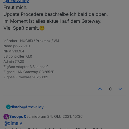
@
freevalley
danke für die Zusendung! Hat alles wunderbar
Freut mich.
funktioniert mit der Einrichtung etc. Mich würde
Update Procedere beschreibe ich bald da oben.
interessieren wie das genau mit dem Update
Im Moment ist alles aktuell auf dem Gateway.
funktioniert. Könntest du bitte beschreiben was zu
Viel Spaß damit.😉
tun ist? Danke im Voraus.
ioBroker- NUC8i3 / Proxmox / VM
Node.js v22.21.0
NPM v10.9.4
JS controller 7.1.0
Admin 7.7.20
ZigBee Adapter 3.3.1alpha.0
Zigbee LAN Gateway CC2652P
Zigbee Firmware 20250321
0
dimaiv
@
freevalley
D
Freut mich.
Snoops 0
schrieb am
24. Okt. 2021, 15:36
S
Update Procedere beschreibe ich bald da oben.
zuletzt editiert von
Offline
@
dimaiv
Im Moment ist alles aktuell auf dem Gateway.
Viel Spaß damit.😉