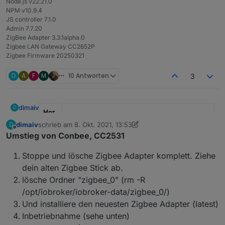
Node.js v22.21.0
NPM v10.9.4
JS controller 7.1.0
Admin 7.7.20
ZigBee Adapter 3.3.1alpha.0
Zigbee LAN Gateway CC2652P
Zigbee Firmware 20250321
D
A
F
M
10 Antworten
3
dimaiv
D
Her
stell
dimaiv
schrieb am
8. Okt. 2021, 13:53
D
zuletzt editiert von dimaiv
8. Feb. 2023, 16:58
er
" Ich "
Offline
Umstieg von Conbee, CC2531
Mod
"CC2652P + WT32-ETH01, Einsatzbereit"
Stoppe und lösche Zigbee Adapter komplett. Ziehe
el
dein alten Zigbee Stick ab.
Anz
1, Sofort verfügbar
lösche Ordner "zigbee_0" (rm -R
ahl
/opt/iobroker/iobroker-data/zigbee_0/)
Und installiere den neuesten Zigbee Adapter (latest)
*Pre
60 €, Anfragen über Chat Nachricht oder
is
Telegramm:
https://t.me/Zigbee1
Inbetriebnahme (sehe unten)
pro