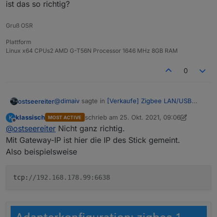
ist das so richtig?
Gruß OSR
Plattform
Linux x64 CPUs2 AMD G-T56N Processor 1646 MHz 8GB RAM
0
@
dimaiv
sagte in
[Verkaufe] Zigbee LAN/USB
ostseereiter
Gateway CC2652P RfStar
:
klassisch
schrieb am
25. Okt. 2021, 09:06
K
MOST ACTIVE
zuletzt editiert von klassisch
Offline
@
ostseereiter
Nicht ganz richtig.
tcp://Gateway-IP:6638
Mit Gateway-IP ist hier die IP des Stick gemeint.
Also beispielsweise
Stick ist da sieht gut aus verbunden ist er auch
nur im Adapter komme ich nicht ganz weiter
tcp://Gateway-IP:6638
tcp:
//192.168.178.99:6638
Gatway = Fritzbox IP
dann die IP vom Stick:6638 als Typ TI Z-Stack
ist das so richtig?