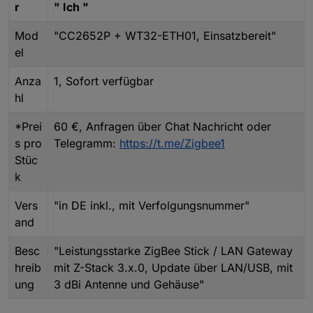
r
" Ich "
Mod
"CC2652P + WT32-ETH01, Einsatzbereit"
el
Anza
1, Sofort verfügbar
hl
*Prei
60 €, Anfragen über Chat Nachricht oder
s pro
Telegramm:
https://t.me/Zigbee1
Stüc
k
Vers
"in DE inkl., mit Verfolgungsnummer"
and
Besc
"Leistungsstarke ZigBee Stick / LAN Gateway
hreib
mit Z-Stack 3.x.0, Update über LAN/USB, mit
ung
3 dBi Antenne und Gehäuse"