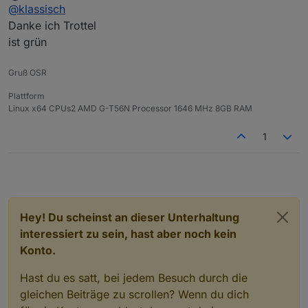
Offline
@
klassisch
Danke ich Trottel
ist grün
Gruß OSR
Plattform
Linux x64 CPUs2 AMD G-T56N Processor 1646 MHz 8GB RAM
1
Hey! Du scheinst an dieser Unterhaltung
interessiert zu sein, hast aber noch kein
Konto.
Hast du es satt, bei jedem Besuch durch die
gleichen Beiträge zu scrollen? Wenn du dich