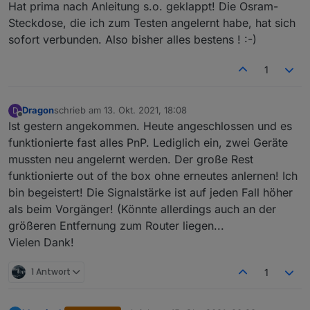
Hat prima nach Anleitung s.o. geklappt! Die Osram-
Steckdose, die ich zum Testen angelernt habe, hat sich
sofort verbunden. Also bisher alles bestens ! :-)
1
Dragon
schrieb am
13. Okt. 2021, 18:08
D
zuletzt editiert von
Offline
Ist gestern angekommen. Heute angeschlossen und es
funktionierte fast alles PnP. Lediglich ein, zwei Geräte
mussten neu angelernt werden. Der große Rest
funktionierte out of the box ohne erneutes anlernen! Ich
bin begeistert! Die Signalstärke ist auf jeden Fall höher
als beim Vorgänger! (Könnte allerdings auch an der
größeren Entfernung zum Router liegen...
Vielen Dank!
1 Antwort
1