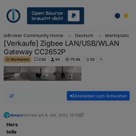
Weiter zum Inhalt
ioBroker Community Home
Deutsch
Marktplatz
[Verkaufe] Zigbee LAN/USB/WLAN
Gateway CC2652P
Marktplatz
236
54
75.6k
53
Anmelden zum Antworten
dimaiv
schrieb am
8. Okt. 2021, 13:50
D
zuletzt editiert von dimaiv
Offline
Hers
telle