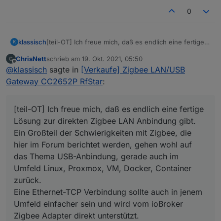
0
[teil-OT] Ich freue mich, daß es endlich eine fertige
klassisch
K
Lösung zur direkten Zigbee LAN Anbindung gibt.
ChrisNett
schrieb am
19. Okt. 2021, 05:50
Ein Großteil der Schwierigkeiten mit Zigbee, die hier
Die LAN-Anbindung hat auch den großen Vorteil, daß
zuletzt editiert von
Offline
@
klassisch
sagte in
[Verkaufe] Zigbee LAN/USB
im Forum berichtet werden, gehen wohl auf das
man die räumliche Trennng zwischen gutem
Thema USB-Anbindung, gerade auch im Umfeld
Funkstandort und dem Standort des ioBroker
Gateway CC2652P RfStar
:
Linux, Proxmox, VM, Docker, Container zurück.
Rechners besser hinbekommt.
Eine Ethernet-TCP Verbindung sollte auch in jenem
Umfeld einfacher sein und wird vom ioBroker Zigbee
[teil-OT] Ich freue mich, daß es endlich eine fertige
Adapter direkt unterstützt.
Lösung zur direkten Zigbee LAN Anbindung gibt.
Ich selbst habe eine Selbstbaulösung mit Ethernet-
Ein Großteil der Schwierigkeiten mit Zigbee, die
Anbindung (basierend auf dem ursprünglichen
hier im Forum berichtet werden, gehen wohl auf
CC2652P USB-Stick von
@
dimaiv
) im Einsatz und
kann dieses Prinzip nur empfehlen. Läuft bei mir
das Thema USB-Anbindung, gerade auch im
rocksolid.
Umfeld Linux, Proxmox, VM, Docker, Container
zurück.
Eine Ethernet-TCP Verbindung sollte auch in jenem
Umfeld einfacher sein und wird vom ioBroker
Zigbee Adapter direkt unterstützt.