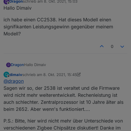
Dragon
schrieb am
8. Okt. 2021, 15:03
D
zuletzt editiert von
Offline
Hallo Dimaiv
ich habe einen CC2538. Hat dieses Modell einen
signifikanten Leistungsgewinn gegenüber meinem
Modell?
0
Hallo Dimaiv
Dragon
D
dimaiv
schrieb am
8. Okt. 2021, 15:45
D
ich habe einen CC2538. Hat dieses Modell einen
zuletzt editiert von dimaiv
10. Aug. 2021, 17:49
Offline
@
dragon
signifikanten Leistungsgewinn gegenüber meinem
Modell?
Sagen wir so, der 2538 ist veraltet und die Firmware
wird nicht mehr weiterentwickelt. Rechenleistung ist
auch schlechter. Zentralprozessor ist 10 Jahre älter als
beim 2652. Aber wenn's funktioniert....
P.S.: Bitte, hier wird nicht mehr über Unterschiede von
verschiedenen Zigbee Chipsätze diskutiert! Danke im