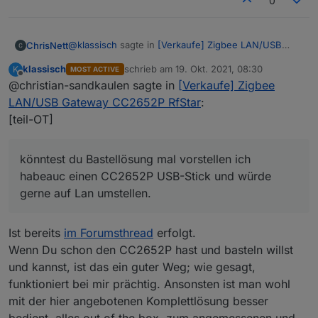
0
@
klassisch
sagte in
[Verkaufe] Zigbee LAN/USB
ChrisNett
Gateway CC2652P RfStar
:
klassisch
schrieb am
19. Okt. 2021, 08:30
K
MOST ACTIVE
zuletzt editiert von
Offline
@christian-sandkaulen sagte in
[teil-OT] Ich freue mich, daß es endlich eine
[Verkaufe] Zigbee
fertige Lösung zur direkten Zigbee LAN
LAN/USB Gateway CC2652P RfStar
:
Hi,
Anbindung gibt.
[teil-OT]
Ein Großteil der Schwierigkeiten mit Zigbee, die
könntest du Bastellösung mal vorstellen ich habeauc
hier im Forum berichtet werden, gehen wohl
einen CC2652P USB-Stick und würde gerne auf Lan
auf das Thema USB-Anbindung, gerade auch
könntest du Bastellösung mal vorstellen ich
umstellen.
Christian
im Umfeld Linux, Proxmox, VM, Docker,
habeauc einen CC2652P USB-Stick und würde
Container zurück.
gerne auf Lan umstellen.
Eine Ethernet-TCP Verbindung sollte auch in
jenem Umfeld einfacher sein und wird vom
ioBroker Zigbee Adapter direkt unterstützt.
Ist bereits
im Forumsthread
erfolgt.
Ich selbst habe eine Selbstbaulösung mit
Ethernet-Anbindung (basierend auf dem
Wenn Du schon den CC2652P hast und basteln willst
ursprünglichen CC2652P USB-Stick von
und kannst, ist das ein guter Weg; wie gesagt,
@
dimaiv
) im Einsatz und kann dieses Prinzip
funktioniert bei mir prächtig. Ansonsten ist man wohl
nur empfehlen. Läuft bei mir rocksolid.
mit der hier angebotenen Komplettlösung besser
Die LAN-Anbindung hat auch den großen
bedient, alles out of the box, zum angemessenen und