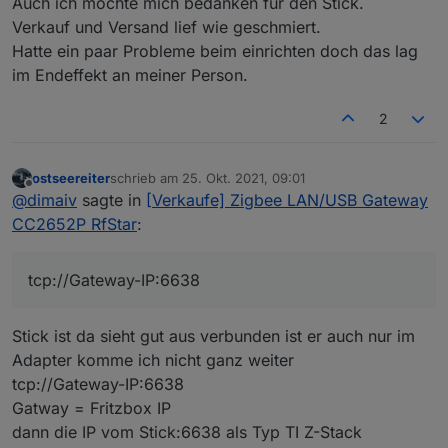
Auch ich möchte mich bedanken für den Stick.
Verkauf und Versand lief wie geschmiert.
Hatte ein paar Probleme beim einrichten doch das lag
im Endeffekt an meiner Person.
2
ostseereiter
schrieb am
25. Okt. 2021, 09:01
zuletzt editiert von
Offline
@
dimaiv
sagte in
[Verkaufe] Zigbee LAN/USB Gateway
CC2652P RfStar
:
tcp://Gateway-IP:6638
Stick ist da sieht gut aus verbunden ist er auch nur im
Adapter komme ich nicht ganz weiter
tcp://Gateway-IP:6638
Gatway = Fritzbox IP
dann die IP vom Stick:6638 als Typ TI Z-Stack