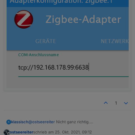
1
@
ostseereiter
Nicht ganz richtig.
klassisch
K
Mit Gateway-IP ist hier die IP des Stick gemeint.
ostseereiter
schrieb am
25. Okt. 2021, 09:12
Also beispielsweise
zuletzt editiert von