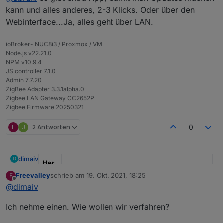
and
Update machen, oder wie geht das?
kann und alles anderes, 2-3 Klicks. Oder über den
Bes
"Leistungsstarke ZigBee Stick / LAN Gateway
Webinterface...Ja, alles geht über LAN.
chre
mit Z-Stack 3.x.0, Update über LAN/USB, mit
ibun
3 dBi Antenne und Gehäuse"
ioBroker- NUC8i3 / Proxmox / VM
g
Node.js v22.21.0
NPM v10.9.4
JS controller 7.1.0
Admin 7.7.20
ZigBee Adapter 3.3.1alpha.0
Zigbee LAN Gateway CC2652P
Zigbee Firmware 20250321
F
J
2 Antworten
0
dimaiv
D
Her
stell
Freevalley
schrieb am
19. Okt. 2021, 18:25
F
Es gibt ab sofort Diskussion-Thread:
zuletzt editiert von
er
" Ich "
Offline
@
dimaiv
FAQ. Zigbee Gateway
Mod
"CC2652P + WT32-ETH01, Einsatzbereit"
Ich nehme einen. Wie wollen wir verfahren?
el