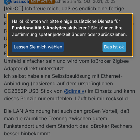
klassisch
schrieb am
15. Okt. 2021, 20:23
K
MOST ACTIVE
zuletzt editiert von
Offline
[teil-OT] Ich freue mich, daß es endlich eine fertige
Lösung zur direkten Zigbee LAN Anbindung gibt.
Hallo! Könnten wir bitte einige zusätzliche Dienste für
Ein Großteil der Schwierigkeiten mit Zigbee, die hier im
Funktionalität & Analytics
aktivieren? Sie können Ihre
Forum berichtet werden, gehen wohl auf das Thema
Zustimmung später jederzeit ändern oder zurückziehen.
USB-Anbindung, gerade auch im Umfeld Linux,
Proxmox, VM, Docker, Container zurück.
Lassen Sie mich wählen
Das ist ok
Eine Ethernet-TCP Verbindung sollte auch in jenem
Umfeld einfacher sein und wird vom ioBroker Zigbee
Adapter direkt unterstützt.
Ich selbst habe eine Selbstbaulösung mit Ethernet-
Anbindung (basierend auf dem ursprünglichen
CC2652P USB-Stick von
@
dimaiv
) im Einsatz und kann
dieses Prinzip nur empfehlen. Läuft bei mir rocksolid.
Die LAN-Anbindung hat auch den großen Vorteil, daß
man die räumliche Trennng zwischen gutem
Funkstandort und dem Standort des ioBroker Rechners
besser hinbekommt.