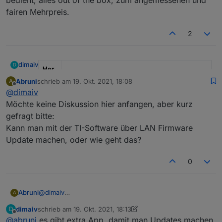
Vorteil, daß man die räumliche Trennng
fairen Mehrpreis.
zwischen gutem Funkstandort und dem
Standort des ioBroker Rechners besser
hinbekommt.
2
dimaiv
D
Her
stell
Abruni
schrieb am
19. Okt. 2021, 18:08
A
zuletzt editiert von
er
" Ich "
Offline
@
dimaiv
Möchte keine Diskussion hier anfangen, aber kurz
Mod
"CC2652P + WT32-ETH01, Einsatzbereit"
el
gefragt bitte:
Kann man mit der TI-Software über LAN Firmware
Anz
1, Sofort verfügbar
Update machen, oder wie geht das?
ahl
*Pre
60 €, Anfragen über Chat Nachricht oder
0
is
Telegramm:
https://t.me/Zigbee1
pro
Stüc
Abruni
@
dimaiv
A
k
Möchte keine Diskussion hier anfangen, aber kurz
dimaiv
schrieb am
19. Okt. 2021, 18:13
D
gefragt bitte:
zuletzt editiert von dimaiv
Vers
"in DE inkl., mit Verfolgungsnummer"
Offline
@
abruni
es gibt extra App, damit man Updates machen
Kann man mit der TI-Software über LAN Firmware