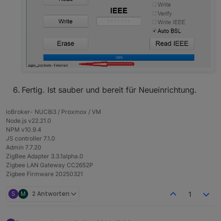
Fertig. Ist sauber und bereit für Neueinrichtung.
ioBroker- NUC8i3 / Proxmox / VM
Node.js v22.21.0
NPM v10.9.4
JS controller 7.1.0
Admin 7.7.20
ZigBee Adapter 3.3.1alpha.0
Zigbee LAN Gateway CC2652P
Zigbee Firmware 20250321
S
M
2 Antworten
1