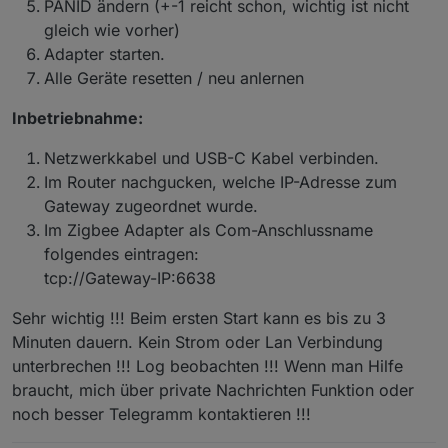
PANID ändern (+-1 reicht schon, wichtig ist nicht
Stüc
gleich wie vorher)
k
Adapter starten.
Vers
"in DE inkl., mit Verfolgungsnummer"
Alle Geräte resetten / neu anlernen
and
Inbetriebnahme:
Bes
"Leistungsstarke ZigBee Stick / LAN Gateway
chre
mit Z-Stack 3.x.0, Update über LAN/USB, mit
Netzwerkkabel und USB-C Kabel verbinden.
ibun
3 dBi Antenne und Gehäuse"
Im Router nachgucken, welche IP-Adresse zum
g
Gateway zugeordnet wurde.
Im Zigbee Adapter als Com-Anschlussname
folgendes eintragen:
tcp://Gateway-IP:6638
Sehr wichtig !!! Beim ersten Start kann es bis zu 3
Minuten dauern. Kein Strom oder Lan Verbindung
unterbrechen !!! Log beobachten !!! Wenn man Hilfe
braucht, mich über private Nachrichten Funktion oder
noch besser Telegramm kontaktieren !!!
Es gibt ab sofort Diskussion-Thread: