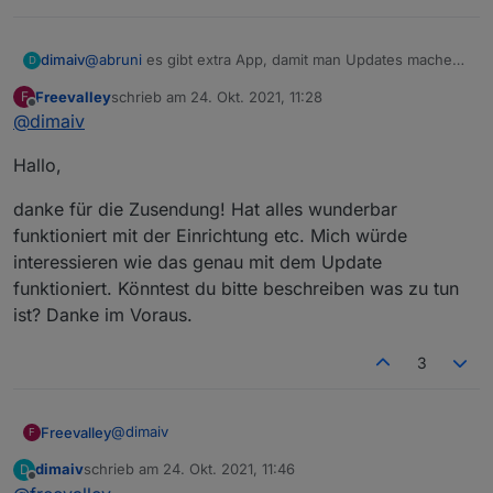
dimaiv
@
abruni
es gibt extra App, damit man Updates machen
D
kann und alles anderes, 2-3 Klicks. Oder über den
Freevalley
schrieb am
24. Okt. 2021, 11:28
F
Webinterface...Ja, alles geht über LAN.
zuletzt editiert von
Es gibt ab sofort Diskussion-Thread:
Offline
@
dimaiv
FAQ. Zigbee Gateway
Hallo,
danke für die Zusendung! Hat alles wunderbar
funktioniert mit der Einrichtung etc. Mich würde
interessieren wie das genau mit dem Update
funktioniert. Könntest du bitte beschreiben was zu tun
ist? Danke im Voraus.
3
@
dimaiv
Freevalley
F
dimaiv
schrieb am
24. Okt. 2021, 11:46
D
Hallo,
zuletzt editiert von
Offline