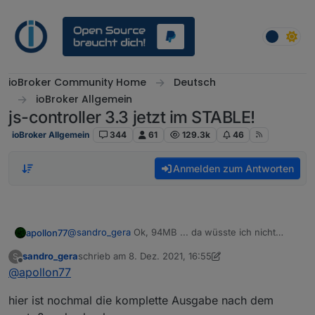
Weiter zum Inhalt
ioBroker Community Home
Deutsch
ioBroker Allgemein
js-controller 3.3 jetzt im STABLE!
ioBroker Allgemein
344
61
129.3k
46
Anmelden zum Antworten
@
sandro_gera
Ok, 94MB ... da wüsste ich nicht
apollon77
warum du ein memory issue bekommen solltest
sandro_gera
schrieb am
8. Dez. 2021, 16:55
S
Welche Node.js version?
zuletzt editiert von sandro_gera
12. Aug. 2021, 17:58
Offline
@
apollon77
hier ist nochmal die komplette Ausgabe nach dem