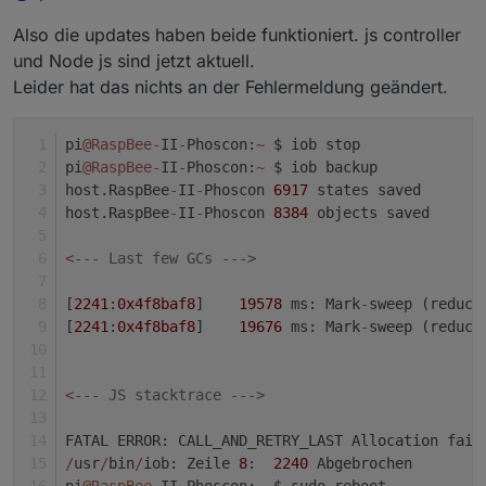
issue hatte was nach Nodejs 14 update weg war und
Also die updates haben beide funktioniert. js controller
nur mit Nodejs 12 auftrat. Grund: unbekannt.
und Node js sind jetzt aktuell.
Leider hat das nichts an der Fehlermeldung geändert.
pi
@RaspBee
-
II
-
Phoscon:
~
 $ iob stop
pi
@RaspBee
-
II
-
Phoscon:
~
 $ iob backup
host.RaspBee
-
II
-
Phoscon 
6917
 states saved
host.RaspBee
-
II
-
Phoscon 
8384
 objects saved
<
--- Last few GCs --->
[
2241
:
0x4f8baf8
]    
19578
 ms: Mark
-
sweep (reduce
[
2241
:
0x4f8baf8
]    
19676
 ms: Mark
-
sweep (reduce
<
--- JS stacktrace --->
FATAL ERROR: CALL_AND_RETRY_LAST Allocation fail
/
usr
/
bin
/
iob: Zeile 
8
:  
2240
 Abgebrochen        
pi
@RaspBee
-
II
-
Phoscon:
~
 $ sudo reboot