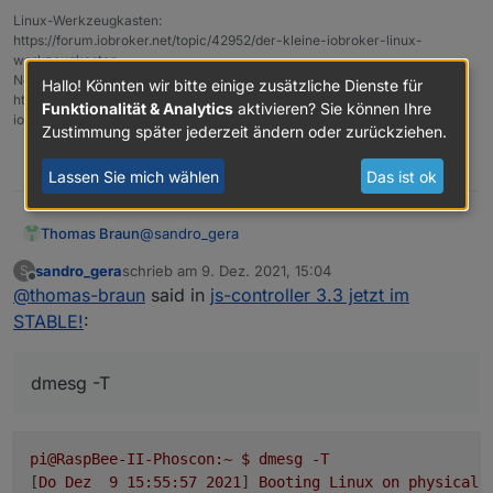
Linux-Werkzeugkasten:
https://forum.iobroker.net/topic/42952/der-kleine-iobroker-linux-
werkzeugkasten
<--- JS stacktrace --->

NodeJS Fixer Skript:
Hallo! Könnten wir bitte einige zusätzliche Dienste für
https://forum.iobroker.net/topic/68035/iob-node-fix-skript
FATAL ERROR: CALL_AND_RETRY_LAST Allocatio
Funktionalität & Analytics
aktivieren? Sie können Ihre
iob_diag: curl -sLf -o
diag.sh
https://iobroker.net/diag.sh && bash
diag.sh
/usr/bin/iob: Zeile 8:  2240 Abgebrochen 
Zustimmung später jederzeit ändern oder zurückziehen.
pi@RaspBee-II-Phoscon:~ $ sudo reboot

0
Lassen Sie mich wählen
Das ist ok
@
sandro_gera
Thomas Braun
sandro_gera
schrieb am
9. Dez. 2021, 15:04
S
Zeig mal ein
zuletzt editiert von
Offline
@
thomas-braun
said in
js-controller 3.3 jetzt im
STABLE!
:
auf der betroffenen Maschine.
dmesg -T
pi@RaspBee-II-Phoscon:~
$
dmesg
-T
[
Do
Dez
9
15
:55:57
2021
] 
Booting
Linux
on
physical