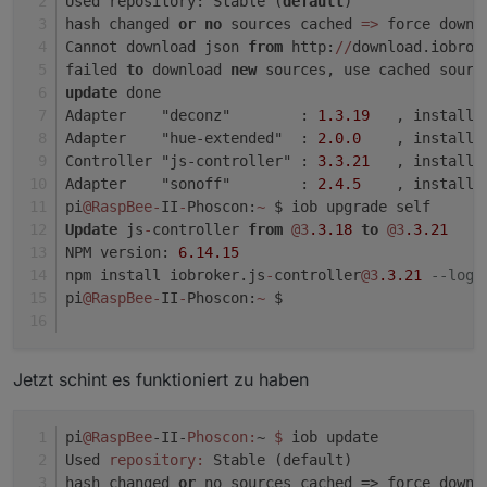
Used repository: Stable (
default
)
hash changed 
or
no
 sources cached 
=
>
 force downl
Cannot download json 
from
 http:
/
/
download.iobrok
failed 
to
 download 
new
 sources, use cached sourc
update
 done
Adapter    "deconz"        : 
1.3
.19
   , installe
Adapter    "hue-extended"  : 
2.0
.0
    , installe
Controller "js-controller" : 
3.3
.21
   , installe
Adapter    "sonoff"        : 
2.4
.5
    , installe
pi
@RaspBee
-
II
-
Phoscon:
~
 $ iob upgrade self
Update
 js
-
controller 
from
@3
.3
.18
to
@3
.3
.21
NPM version: 
6.14
.15
npm install iobroker.js
-
controller
@3
.3
.21
--logl
pi
@RaspBee
-
II
-
Phoscon:
~
 $
Jetzt schint es funktioniert zu haben
pi
@RaspBee
-II-
Phoscon:
~ 
$ 
iob update
Used 
repository:
 Stable (default)
hash changed 
or
 no sources cached => force downl