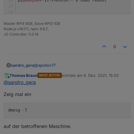
Master RPI4 8GB, Slave RPI3 1GB
Node.js v18.17.1, npm: 9.6.7,
JS-Controller: 5.0.16
0
@
apollon77
sandro_gera
S
Thomas Braun
schrieb am
9. Dez. 2021, 15:02
MOST ACTIVE
Also die updates haben beide funktioniert. js
zuletzt editiert von
Online
@
sandro_gera
controller und Node js sind jetzt aktuell.
Leider hat das nichts an der Fehlermeldung
pi@RaspBee-II-Phoscon:~ $ iob stop

Zeig mal ein
geändert.
pi@RaspBee-II-Phoscon:~ $ iob backup

host.RaspBee-II-Phoscon 6917 states saved

host.RaspBee-II-Phoscon 8384 objects saved
dmesg
-
T
<--- Last few GCs --->

auf der betroffenen Maschine.
[2241:0x4f8baf8]    19578 ms: Mark-sweep 
[2241:0x4f8baf8]    19676 ms: Mark-sweep 