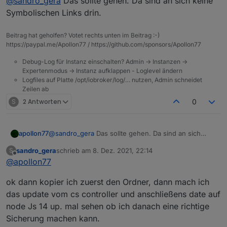
@
sandro_gera
Das sollte gehen. Da sind an sich keine
eine Sicherung von /opt/iobroker/iobroker-data ?
Einfach mit Filezilla den Ordner auf den PC
Symbolischen Links drin.
kopieren?
Beitrag hat geholfen? Votet rechts unten im Beitrag :-)
https://paypal.me/Apollon77 / https://github.com/sponsors/Apollon77
Debug-Log für Instanz einschalten? Admin -> Instanzen ->
Expertenmodus -> Instanz aufklappen - Loglevel ändern
Logfiles auf Platte /opt/iobroker/log/… nutzen, Admin schneidet
Zeilen ab
S
2 Antworten
0
apollon77
@
sandro_gera
Das sollte gehen. Da sind an sich
keine Symbolischen Links drin.
sandro_gera
schrieb am
8. Dez. 2021, 22:14
S
zuletzt editiert von
Offline
@
apollon77
ok dann kopier ich zuerst den Ordner, dann mach ich
das update vom cs controller und anschließens date auf
node Js 14 up. mal sehen ob ich danach eine richtige
Sicherung machen kann.