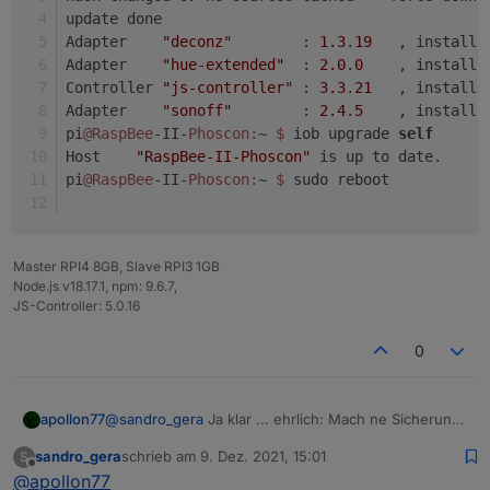
update done
Adapter    
"deconz"
        : 
1.3
.
19
   , installe
Adapter    
"hue-extended"
  : 
2.0
.
0
    , installe
Controller 
"js-controller"
 : 
3.3
.
21
   , installe
Adapter    
"sonoff"
        : 
2.4
.
5
    , installe
pi
@RaspBee
-II-
Phoscon:
~ 
$ 
iob upgrade 
self
Host    
"RaspBee-II-Phoscon"
 is up to date.
pi
@RaspBee
-II-
Phoscon:
~ 
$ 
sudo reboot
Master RPI4 8GB, Slave RPI3 1GB
Node.js v18.17.1, npm: 9.6.7,
JS-Controller: 5.0.16
0
@
sandro_gera
Ja klar ... ehrlich: Mach ne Sicherung
apollon77
von /opt/iobroker/iobroker-data und dann js
sandro_gera
schrieb am
9. Dez. 2021, 15:01
S
controller aktualisieren. Das ist quasi so gut wie ein
Wobei ich ehrlich eher bei Node.js aktualisieren bin.
zuletzt editiert von
Offline
@
apollon77
backup :-)
Es gab einen anderen Fall der Auch ein memotry