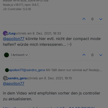
Master RPI4 8GB, Slave RPI3 1GB
FATAL ERROR: CALL_AND_RETRY_LAST Allocation fail
Node.js v18.17.1, npm: 9.6.7,
/
usr
/
bin
/
iob: Zeile 
8
:  
9995
 Abgebrochen        
JS-Controller: 5.0.16
pi
@RaspBee
-
II
-
Phoscon:
~
 $
0
JLeg
schrieb am
8. Dez. 2021, 18:33
zuletzt editiert von
Offline
@
apollon77
könnte hier evtl. nicht der compact mode
helfen? würde mich interessieren... :-)
1 Antwort
0
apollon77
@
sandro_gera
Mir fällt dann nur einmal auf Nodejs
14 zu gehen und schauen was passiert ...
sandro_gera
schrieb am
8. Dez. 2021, 19:10
S
zuletzt editiert von
Offline
@
apollon77
in dem Video wird empfohlen vorher den js controller
zu aktualisieren.