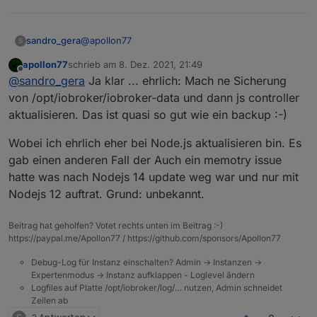
@
apollon77
sandro_gera
S
apollon77
schrieb am
8. Dez. 2021, 21:49
in dem Video wird empfohlen vorher den js
zuletzt editiert von
Offline
@
sandro_gera
Ja klar ... ehrlich: Mach ne Sicherung
controller zu aktualisieren.
https://www.youtube.com/watch?v=S4-
von /opt/iobroker/iobroker-data und dann js controller
MhZ1NfYY
.
aktualisieren. Das ist quasi so gut wie ein backup :-)
Wobei ich ehrlich eher bei Node.js aktualisieren bin. Es
gab einen anderen Fall der Auch ein memotry issue
hatte was nach Nodejs 14 update weg war und nur mit
Nodejs 12 auftrat. Grund: unbekannt.
Beitrag hat geholfen? Votet rechts unten im Beitrag :-)
https://paypal.me/Apollon77 / https://github.com/sponsors/Apollon77
Debug-Log für Instanz einschalten? Admin -> Instanzen ->
Expertenmodus -> Instanz aufklappen - Loglevel ändern
Logfiles auf Platte /opt/iobroker/log/… nutzen, Admin schneidet
Zeilen ab