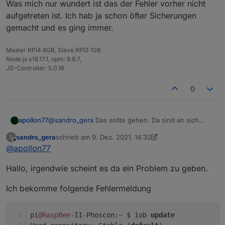
Was mich nur wundert ist das der Fehler vorher nicht
aufgetreten ist. Ich hab ja schon öfter Sicherungen
gemacht und es ging immer.
Master RPI4 8GB, Slave RPI3 1GB
Node.js v18.17.1, npm: 9.6.7,
JS-Controller: 5.0.16
0
apollon77
@
sandro_gera
Das sollte gehen. Da sind an sich
keine Symbolischen Links drin.
sandro_gera
schrieb am
9. Dez. 2021, 14:32
S
zuletzt editiert von sandro_gera
12. Sept. 2021, 15:34
Offline
@
apollon77
Hallo, irgendwie scheint es da ein Problem zu geben.
Ich bekomme folgende Fehlermeldung
pi
@RaspBee
-
II
-
Phoscon:
~
 $ iob 
update