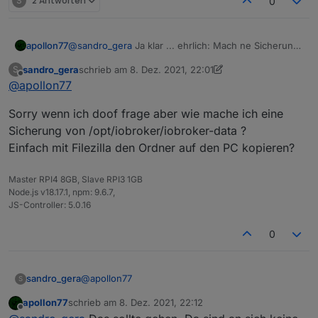
S
2 Antworten
0
@
sandro_gera
Ja klar ... ehrlich: Mach ne Sicherung
apollon77
von /opt/iobroker/iobroker-data und dann js
sandro_gera
schrieb am
8. Dez. 2021, 22:01
S
controller aktualisieren. Das ist quasi so gut wie ein
Wobei ich ehrlich eher bei Node.js aktualisieren bin.
zuletzt editiert von sandro_gera
12. Aug. 2021, 23:02
Offline
@
apollon77
backup :-)
Es gab einen anderen Fall der Auch ein memotry
issue hatte was nach Nodejs 14 update weg war und
Sorry wenn ich doof frage aber wie mache ich eine
nur mit Nodejs 12 auftrat. Grund: unbekannt.
Sicherung von /opt/iobroker/iobroker-data ?
Einfach mit Filezilla den Ordner auf den PC kopieren?
Master RPI4 8GB, Slave RPI3 1GB
Node.js v18.17.1, npm: 9.6.7,
JS-Controller: 5.0.16
0
@
apollon77
sandro_gera
S
apollon77
schrieb am
8. Dez. 2021, 22:12
Sorry wenn ich doof frage aber wie mache ich
zuletzt editiert von
Offline