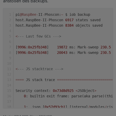
anstoßen des backups.
pi
@RaspBee
-
II
-
Phoscon:
~
 $ iob backup
host.RaspBee
-
II
-
Phoscon 
6917
 states saved
host.RaspBee
-
II
-
Phoscon 
8384
 objects saved
<
--- Last few GCs --->
[
9996
:
0x25fb348
]    
19872
 ms: Mark
-
sweep 
230.5
 (
[
9996
:
0x25fb348
]    
20043
 ms: Mark
-
sweep 
230.5
 (
<
--- JS stacktrace --->
=
=
=
=
 JS stack trace 
=
=
=
=
=
=
=
=
=
=
=
=
=
=
=
=
=
=
=
=
=
=
=
=
=
=
=
=
Security context: 
0x73d8d925
<
JSObject
>
0
: builtin exit frame: parse(aka parse)(this
1
: .json [
0x57d93cb1
] [internal
/
modules
/
cjs
/