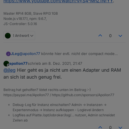
https://www.youtube.com/watch?v=S4-MhZ1NfYY
.
Master RPI4 8GB, Slave RPI3 1GB
Node.js v18.17.1, npm: 9.6.7,
JS-Controller: 5.0.16
1 Antwort
0
JLeg
@
apollon77
könnte hier evtl. nicht der compact mode
helfen? würde mich interessieren... :-)
apollon77
schrieb am
8. Dez. 2021, 21:47
zuletzt editiert von
Offline
@
jleg
Hier geht es ja nicht um einen Adapter und RAM
an sich ist auch genug frei.
Beitrag hat geholfen? Votet rechts unten im Beitrag :-)
https://paypal.me/Apollon77 / https://github.com/sponsors/Apollon77
Debug-Log für Instanz einschalten? Admin -> Instanzen ->
Expertenmodus -> Instanz aufklappen - Loglevel ändern
Logfiles auf Platte /opt/iobroker/log/… nutzen, Admin schneidet
Zeilen ab
0