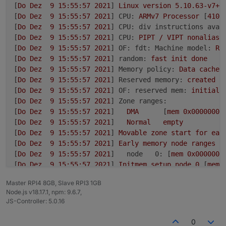
[
Do
Dez
9
15
:55:57
2021
] 
Linux
version
5.10
.63
-v7+
[
Do
Dez
9
15
:55:57
2021
] 
CPU:
ARMv7
Processor
 [
410f
[
Do
Dez
9
15
:55:57
2021
] 
CPU: div instructions avai
[
Do
Dez
9
15
:55:57
2021
] 
CPU:
PIPT
/
VIPT
nonaliasi
[
Do
Dez
9
15
:55:57
2021
] 
OF: fdt: Machine model:
Ra
[
Do
Dez
9
15
:55:57
2021
] 
random:
fast
init
done
[
Do
Dez
9
15
:55:57
2021
] 
Memory policy:
Data
cache
[
Do
Dez
9
15
:55:57
2021
] 
Reserved memory:
created
C
[
Do
Dez
9
15
:55:57
2021
] 
OF: reserved mem:
initiali
[
Do
Dez
9
15
:55:57
2021
] 
Zone ranges:
[
Do
Dez
9
15
:55:57
2021
]   
DMA
      [
mem
0x00000000
[
Do
Dez
9
15
:55:57
2021
]   
Normal
empty
[
Do
Dez
9
15
:55:57
2021
] 
Movable
zone
start
for
eac
[
Do
Dez
9
15
:55:57
2021
] 
Early
memory
node
ranges
[
Do
Dez
9
15
:55:57
2021
]   
node   0:
 [
mem
0x0000000
[
Do
Dez
9
15
:55:57
2021
] 
Initmem
setup
node
0
 [
mem
[
Do
Dez
9
15
:55:57
2021
] 
On node 0 totalpages:
2426
Master RPI4 8GB, Slave RPI3 1GB
[
Do
Dez
9
15
:55:57
2021
]   
DMA zone:
2133 
pages
use
Node.js v18.17.1, npm: 9.6.7,
[
Do
Dez
9
15
:55:57
2021
]   
DMA zone:
0
pages
reserv
JS-Controller: 5.0.16
[
Do
Dez
9
15
:55:57
2021
]   
DMA zone:
242688
pages,
[
Do
Dez
9
15
:55:57
2021
] 
percpu:
Embedded
20
pages/
0