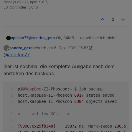
Node.js v18.17.1, npm: 9.6.7,
JS-Controller: 5.0.16
0
@
sandro_gera
Ok, 94MB ... da wüsste ich nicht
apollon77
warum du ein memory issue bekommen solltest
sandro_gera
schrieb am
8. Dez. 2021, 16:55
S
Welche Node.js version?
zuletzt editiert von sandro_gera
12. Aug. 2021, 17:58
Offline
@
apollon77
hier ist nochmal die komplette Ausgabe nach dem
anstoßen des backups.
pi
@RaspBee
-
II
-
Phoscon:
~
 $ iob backup
host.RaspBee
-
II
-
Phoscon 
6917
 states saved
host.RaspBee
-
II
-
Phoscon 
8384
 objects saved
<
--- Last few GCs --->
[
9996
:
0x25fb348
]    
19872
 ms: Mark
-
sweep 
230.5
 (