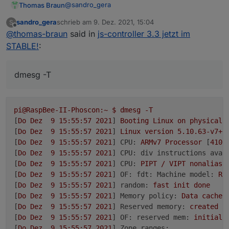
@
sandro_gera
Thomas Braun
sandro_gera
schrieb am
9. Dez. 2021, 15:04
S
Zeig mal ein
zuletzt editiert von
Offline
@
thomas-braun
said in
js-controller 3.3 jetzt im
STABLE!
:
auf der betroffenen Maschine.
dmesg -T
pi@RaspBee-II-Phoscon:~
$
dmesg
-T
[
Do
Dez
9
15
:55:57
2021
] 
Booting
Linux
on
physical
[
Do
Dez
9
15
:55:57
2021
] 
Linux
version
5.10
.63
-v7+
[
Do
Dez
9
15
:55:57
2021
] 
CPU:
ARMv7
Processor
 [
410f
[
Do
Dez
9
15
:55:57
2021
] 
CPU: div instructions avai
[
Do
Dez
9
15
:55:57
2021
] 
CPU:
PIPT
/
VIPT
nonaliasi
[
Do
Dez
9
15
:55:57
2021
] 
OF: fdt: Machine model:
Ra
[
Do
Dez
9
15
:55:57
2021
] 
random:
fast
init
done
[
Do
Dez
9
15
:55:57
2021
] 
Memory policy:
Data
cache
[
Do
Dez
9
15
:55:57
2021
] 
Reserved memory:
created
C
[
Do
Dez
9
15
:55:57
2021
] 
OF: reserved mem:
initiali
[
Do
Dez
9
15
:55:57
2021
] 
Zone ranges: