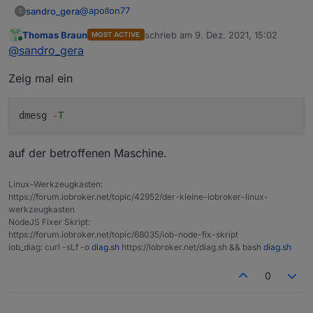
@
apollon77
sandro_gera
S
Thomas Braun
schrieb am
9. Dez. 2021, 15:02
MOST ACTIVE
Also die updates haben beide funktioniert. js
zuletzt editiert von
Online
@
sandro_gera
controller und Node js sind jetzt aktuell.
Leider hat das nichts an der Fehlermeldung
pi@RaspBee-II-Phoscon:~ $ iob stop

Zeig mal ein
geändert.
pi@RaspBee-II-Phoscon:~ $ iob backup

host.RaspBee-II-Phoscon 6917 states saved

host.RaspBee-II-Phoscon 8384 objects saved
dmesg
-
T
<--- Last few GCs --->

auf der betroffenen Maschine.
[2241:0x4f8baf8]    19578 ms: Mark-sweep 
[2241:0x4f8baf8]    19676 ms: Mark-sweep 
Linux-Werkzeugkasten:
https://forum.iobroker.net/topic/42952/der-kleine-iobroker-linux-
werkzeugkasten
<--- JS stacktrace --->

NodeJS Fixer Skript:
https://forum.iobroker.net/topic/68035/iob-node-fix-skript
FATAL ERROR: CALL_AND_RETRY_LAST Allocatio
iob_diag: curl -sLf -o
diag.sh
https://iobroker.net/diag.sh && bash
diag.sh
/usr/bin/iob: Zeile 8:  2240 Abgebrochen 
pi@RaspBee-II-Phoscon:~ $ sudo reboot

0