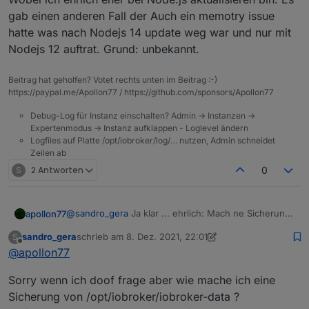
gab einen anderen Fall der Auch ein memotry issue
hatte was nach Nodejs 14 update weg war und nur mit
Nodejs 12 auftrat. Grund: unbekannt.
Beitrag hat geholfen? Votet rechts unten im Beitrag :-)
https://paypal.me/Apollon77 / https://github.com/sponsors/Apollon77
Debug-Log für Instanz einschalten? Admin -> Instanzen ->
Expertenmodus -> Instanz aufklappen - Loglevel ändern
Logfiles auf Platte /opt/iobroker/log/… nutzen, Admin schneidet
Zeilen ab
S
2 Antworten
0
@
sandro_gera
Ja klar ... ehrlich: Mach ne Sicherung
apollon77
von /opt/iobroker/iobroker-data und dann js
sandro_gera
schrieb am
8. Dez. 2021, 22:01
S
controller aktualisieren. Das ist quasi so gut wie ein
Wobei ich ehrlich eher bei Node.js aktualisieren bin.
zuletzt editiert von sandro_gera
12. Aug. 2021, 23:02
Offline
@
apollon77
backup :-)
Es gab einen anderen Fall der Auch ein memotry
issue hatte was nach Nodejs 14 update weg war und
Sorry wenn ich doof frage aber wie mache ich eine
nur mit Nodejs 12 auftrat. Grund: unbekannt.
Sicherung von /opt/iobroker/iobroker-data ?