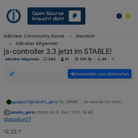
Weiter zum Inhalt
ioBroker Community Home
Deutsch
ioBroker Allgemein
js-controller 3.3 jetzt im STABLE!
ioBroker Allgemein
344
61
129.5k
46
Anmelden zum Antworten
@
sandro_gera
Ok, 94MB ... da wüsste ich nicht
apollon77
warum du ein memory issue bekommen solltest
sandro_gera
schrieb am
8. Dez. 2021, 16:46
S
Welche Node.js version?
zuletzt editiert von
Offline
@
apollon77
12.22.7