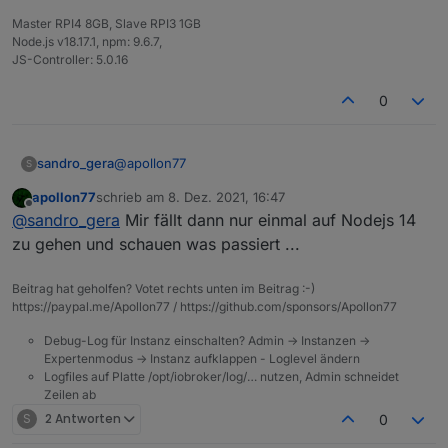
Master RPI4 8GB, Slave RPI3 1GB
Node.js v18.17.1, npm: 9.6.7,
JS-Controller: 5.0.16
0
@
apollon77
sandro_gera
S
apollon77
schrieb am
8. Dez. 2021, 16:47
12.22.7
zuletzt editiert von
Offline
@
sandro_gera
Mir fällt dann nur einmal auf Nodejs 14
zu gehen und schauen was passiert ...
Beitrag hat geholfen? Votet rechts unten im Beitrag :-)
https://paypal.me/Apollon77 / https://github.com/sponsors/Apollon77
Debug-Log für Instanz einschalten? Admin -> Instanzen ->
Expertenmodus -> Instanz aufklappen - Loglevel ändern
Logfiles auf Platte /opt/iobroker/log/… nutzen, Admin schneidet
Zeilen ab
S
2 Antworten
0