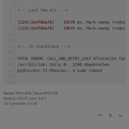
<
--- Last few GCs --->
[
2241
:
0x4f8baf8
]    
19578
 ms: Mark
-
sweep (reduce
[
2241
:
0x4f8baf8
]    
19676
 ms: Mark
-
sweep (reduce
<
--- JS stacktrace --->
FATAL ERROR: CALL_AND_RETRY_LAST Allocation fail
/
usr
/
bin
/
iob: Zeile 
8
:  
2240
 Abgebrochen        
pi
@RaspBee
-
II
-
Phoscon:
~
 $ sudo reboot
Master RPI4 8GB, Slave RPI3 1GB
Node.js v18.17.1, npm: 9.6.7,
JS-Controller: 5.0.16
0