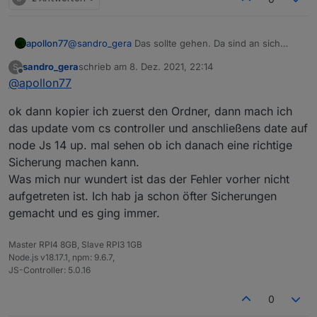
apollon77
@
sandro_gera
Das sollte gehen. Da sind an sich
keine Symbolischen Links drin.
sandro_gera
schrieb am
8. Dez. 2021, 22:14
S
zuletzt editiert von
Offline
@
apollon77
ok dann kopier ich zuerst den Ordner, dann mach ich
das update vom cs controller und anschließens date auf
node Js 14 up. mal sehen ob ich danach eine richtige
Sicherung machen kann.
Was mich nur wundert ist das der Fehler vorher nicht
aufgetreten ist. Ich hab ja schon öfter Sicherungen
gemacht und es ging immer.
Master RPI4 8GB, Slave RPI3 1GB
Node.js v18.17.1, npm: 9.6.7,
JS-Controller: 5.0.16
0