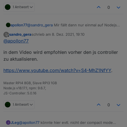
1 Antwort
0
apollon77
@
sandro_gera
Mir fällt dann nur einmal auf Nodejs
14 zu gehen und schauen was passiert ...
sandro_gera
schrieb am
8. Dez. 2021, 19:10
S
zuletzt editiert von
Offline
@
apollon77
in dem Video wird empfohlen vorher den js controller
zu aktualisieren.
https://www.youtube.com/watch?v=S4-MhZ1NfYY
.
Master RPI4 8GB, Slave RPI3 1GB
Node.js v18.17.1, npm: 9.6.7,
JS-Controller: 5.0.16
1 Antwort
0
JLeg
@
apollon77
könnte hier evtl. nicht der compact mode