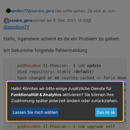
apollon77
@
sandro_gera
Das sollte gehen. Da sind an sich
keine Symbolischen Links drin.
sandro_gera
schrieb am
9. Dez. 2021, 14:32
S
zuletzt editiert von sandro_gera
12. Sept. 2021, 15:34
Offline
@
apollon77
Hallo, irgendwie scheint es da ein Problem zu geben.
Ich bekomme folgende Fehlermeldung
pi
@RaspBee
-
II
-
Phoscon:
~
 $ iob 
update
Used repository: Stable (
default
)
hash changed 
or
no
 sources cached 
=
>
 force downl
Cannot download json 
from
 http:
/
/
download.iobrok
Hallo! Könnten wir bitte einige zusätzliche Dienste für
failed 
to
 download 
new
 sources, use cached sourc
Funktionalität & Analytics
aktivieren? Sie können Ihre
update
 done
Zustimmung später jederzeit ändern oder zurückziehen.
Adapter    "deconz"        : 
1.3
.19
   , installe
Adapter    "hue-extended"  : 
2.0
.0
    , installe
Lassen Sie mich wählen
Das ist ok
Controller "js-controller" : 
3.3
.21
   , installe
Adapter    "sonoff"        : 
2.4
.5
    , installe
pi
@RaspBee
-
II
-
Phoscon:
~
 $ iob upgrade self