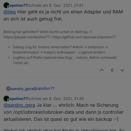
helfen? würde mich interessieren... :-)
apollon77
schrieb am
8. Dez. 2021, 21:47
zuletzt editiert von
Offline
@
jleg
Hier geht es ja nicht um einen Adapter und RAM
an sich ist auch genug frei.
Beitrag hat geholfen? Votet rechts unten im Beitrag :-)
https://paypal.me/Apollon77 / https://github.com/sponsors/Apollon77
Debug-Log für Instanz einschalten? Admin -> Instanzen ->
Expertenmodus -> Instanz aufklappen - Loglevel ändern
Logfiles auf Platte /opt/iobroker/log/… nutzen, Admin schneidet
Zeilen ab
0
@
apollon77
sandro_gera
S
apollon77
schrieb am
8. Dez. 2021, 21:49
in dem Video wird empfohlen vorher den js
zuletzt editiert von
Offline
@
sandro_gera
Ja klar ... ehrlich: Mach ne Sicherung
controller zu aktualisieren.
https://www.youtube.com/watch?v=S4-
von /opt/iobroker/iobroker-data und dann js controller
MhZ1NfYY
.
aktualisieren. Das ist quasi so gut wie ein backup :-)
Wobei ich ehrlich eher bei Node.js aktualisieren bin. Es