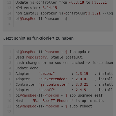
Update
 js
-
controller 
from
@3
.3
.18
to
@3
.3
.21
NPM version: 
6.14
.15
npm install iobroker.js
-
controller
@3
.3
.21
--logl
pi
@RaspBee
-
II
-
Phoscon:
~
 $
Jetzt schint es funktioniert zu haben
pi
@RaspBee
-II-
Phoscon:
~ 
$ 
iob update
Used 
repository:
 Stable (default)
hash changed 
or
 no sources cached => force downl
update done
Adapter    
"deconz"
        : 
1.3
.
19
   , installe
Adapter    
"hue-extended"
  : 
2.0
.
0
    , installe
Controller 
"js-controller"
 : 
3.3
.
21
   , installe
Adapter    
"sonoff"
        : 
2.4
.
5
    , installe
pi
@RaspBee
-II-
Phoscon:
~ 
$ 
iob upgrade 
self
Host    
"RaspBee-II-Phoscon"
 is up to date.
pi
@RaspBee
-II-
Phoscon:
~ 
$ 
sudo reboot