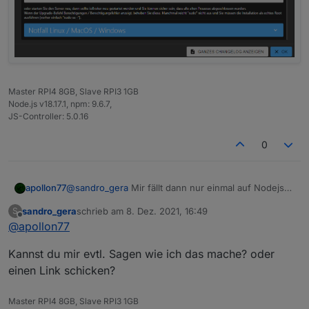
Master RPI4 8GB, Slave RPI3 1GB
Node.js v18.17.1, npm: 9.6.7,
JS-Controller: 5.0.16
0
apollon77
@
sandro_gera
Mir fällt dann nur einmal auf Nodejs
14 zu gehen und schauen was passiert ...
sandro_gera
schrieb am
8. Dez. 2021, 16:49
S
zuletzt editiert von
Offline
@
apollon77
Kannst du mir evtl. Sagen wie ich das mache? oder
einen Link schicken?
Master RPI4 8GB, Slave RPI3 1GB