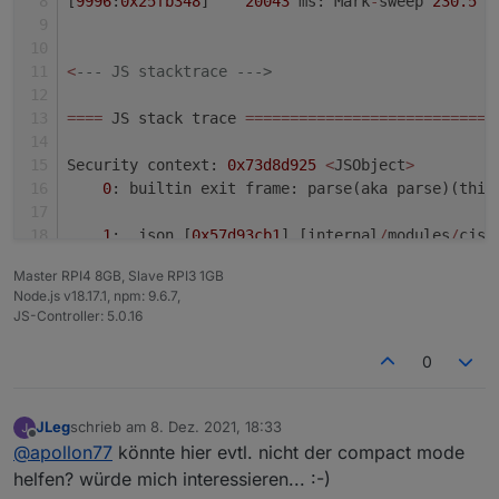
[
9996
:
0x25fb348
]    
20043
 ms: Mark
-
sweep 
230.5
 (
<
--- JS stacktrace --->
=
=
=
=
 JS stack trace 
=
=
=
=
=
=
=
=
=
=
=
=
=
=
=
=
=
=
=
=
=
=
=
=
=
=
=
=
Security context: 
0x73d8d925
<
JSObject
>
0
: builtin exit frame: parse(aka parse)(this
1
: .json [
0x57d93cb1
] [internal
/
modules
/
cjs
/
Master RPI4 8GB, Slave RPI3 1GB
FATAL ERROR: CALL_AND_RETRY_LAST Allocation fail
Node.js v18.17.1, npm: 9.6.7,
/
usr
/
bin
/
iob: Zeile 
8
:  
9995
 Abgebrochen        
JS-Controller: 5.0.16
pi
@RaspBee
-
II
-
Phoscon:
~
 $
0
JLeg
schrieb am
8. Dez. 2021, 18:33
zuletzt editiert von
Offline
@
apollon77
könnte hier evtl. nicht der compact mode
helfen? würde mich interessieren... :-)