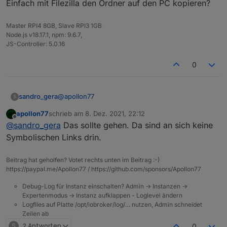
Einfach mit Filezilla den Ordner auf den PC kopieren?
Master RPI4 8GB, Slave RPI3 1GB
Node.js v18.17.1, npm: 9.6.7,
JS-Controller: 5.0.16
0
@
apollon77
sandro_gera
S
apollon77
schrieb am
8. Dez. 2021, 22:12
Sorry wenn ich doof frage aber wie mache ich
zuletzt editiert von
Offline
@
sandro_gera
Das sollte gehen. Da sind an sich keine
eine Sicherung von /opt/iobroker/iobroker-data ?
Einfach mit Filezilla den Ordner auf den PC
Symbolischen Links drin.
kopieren?
Beitrag hat geholfen? Votet rechts unten im Beitrag :-)
https://paypal.me/Apollon77 / https://github.com/sponsors/Apollon77
Debug-Log für Instanz einschalten? Admin -> Instanzen ->
Expertenmodus -> Instanz aufklappen - Loglevel ändern
Logfiles auf Platte /opt/iobroker/log/… nutzen, Admin schneidet
Zeilen ab
S
2 Antworten
0