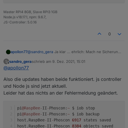
Master RPI4 8GB, Slave RPI3 1GB
Node.js v18.17.1, npm: 9.6.7,
JS-Controller: 5.0.16
0
@
sandro_gera
Ja klar ... ehrlich: Mach ne Sicherung
apollon77
von /opt/iobroker/iobroker-data und dann js
sandro_gera
schrieb am
9. Dez. 2021, 15:01
S
controller aktualisieren. Das ist quasi so gut wie ein
Wobei ich ehrlich eher bei Node.js aktualisieren bin.
zuletzt editiert von
Offline
@
apollon77
backup :-)
Es gab einen anderen Fall der Auch ein memotry
issue hatte was nach Nodejs 14 update weg war und
Also die updates haben beide funktioniert. js controller
nur mit Nodejs 12 auftrat. Grund: unbekannt.
und Node js sind jetzt aktuell.
Leider hat das nichts an der Fehlermeldung geändert.
pi
@RaspBee
-
II
-
Phoscon:
~
 $ iob stop
pi
@RaspBee
-
II
-
Phoscon:
~
 $ iob backup
host.RaspBee
-
II
-
Phoscon 
6917
 states saved
host.RaspBee
-
II
-
Phoscon 
8384
 objects saved