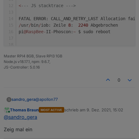
<
--- JS stacktrace --->
FATAL ERROR: CALL_AND_RETRY_LAST Allocation fail
/
usr
/
bin
/
iob: Zeile 
8
:  
2240
 Abgebrochen        
pi
@RaspBee
-
II
-
Phoscon:
~
 $ sudo reboot
Master RPI4 8GB, Slave RPI3 1GB
Node.js v18.17.1, npm: 9.6.7,
JS-Controller: 5.0.16
0
@
apollon77
sandro_gera
S
Thomas Braun
schrieb am
9. Dez. 2021, 15:02
MOST ACTIVE
Also die updates haben beide funktioniert. js
zuletzt editiert von
Online
@
sandro_gera
controller und Node js sind jetzt aktuell.
Leider hat das nichts an der Fehlermeldung
pi@RaspBee-II-Phoscon:~ $ iob stop

Zeig mal ein
geändert.
pi@RaspBee-II-Phoscon:~ $ iob backup

host.RaspBee-II-Phoscon 6917 states saved
