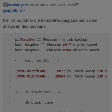
warum du ein memory issue bekommen solltest
sandro_gera
schrieb am
8. Dez. 2021, 16:55
S
Welche Node.js version?
zuletzt editiert von sandro_gera
12. Aug. 2021, 17:58
Offline
@
apollon77
hier ist nochmal die komplette Ausgabe nach dem
anstoßen des backups.
pi
@RaspBee
-
II
-
Phoscon:
~
 $ iob backup
host.RaspBee
-
II
-
Phoscon 
6917
 states saved
host.RaspBee
-
II
-
Phoscon 
8384
 objects saved
<
--- Last few GCs --->
[
9996
:
0x25fb348
]    
19872
 ms: Mark
-
sweep 
230.5
 (
[
9996
:
0x25fb348
]    
20043
 ms: Mark
-
sweep 
230.5
 (
<
--- JS stacktrace --->
=
=
=
=
 JS stack trace 
=
=
=
=
=
=
=
=
=
=
=
=
=
=
=
=
=
=
=
=
=
=
=
=
=
=
=
=