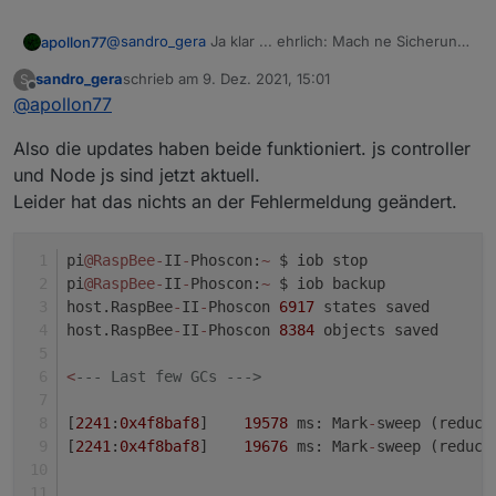
@
sandro_gera
Ja klar ... ehrlich: Mach ne Sicherung
apollon77
von /opt/iobroker/iobroker-data und dann js
sandro_gera
schrieb am
9. Dez. 2021, 15:01
S
controller aktualisieren. Das ist quasi so gut wie ein
Wobei ich ehrlich eher bei Node.js aktualisieren bin.
zuletzt editiert von
Offline
@
apollon77
backup :-)
Es gab einen anderen Fall der Auch ein memotry
issue hatte was nach Nodejs 14 update weg war und
Also die updates haben beide funktioniert. js controller
nur mit Nodejs 12 auftrat. Grund: unbekannt.
und Node js sind jetzt aktuell.
Leider hat das nichts an der Fehlermeldung geändert.
pi
@RaspBee
-
II
-
Phoscon:
~
 $ iob stop
pi
@RaspBee
-
II
-
Phoscon:
~
 $ iob backup
host.RaspBee
-
II
-
Phoscon 
6917
 states saved
host.RaspBee
-
II
-
Phoscon 
8384
 objects saved
<
--- Last few GCs --->
[
2241
:
0x4f8baf8
]    
19578
 ms: Mark
-
sweep (reduce
[
2241
:
0x4f8baf8
]    
19676
 ms: Mark
-
sweep (reduce