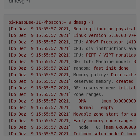
dmesg -T
pi@RaspBee-II-Phoscon:~
$
dmesg
-T
[
Do
Dez
9
15
:55:57
2021
] 
Booting
Linux
on
physical
[
Do
Dez
9
15
:55:57
2021
] 
Linux
version
5.10
.63
-v7+
[
Do
Dez
9
15
:55:57
2021
] 
CPU:
ARMv7
Processor
 [
410f
[
Do
Dez
9
15
:55:57
2021
] 
CPU: div instructions avai
[
Do
Dez
9
15
:55:57
2021
] 
CPU:
PIPT
/
VIPT
nonaliasi
[
Do
Dez
9
15
:55:57
2021
] 
OF: fdt: Machine model:
Ra
[
Do
Dez
9
15
:55:57
2021
] 
random:
fast
init
done
[
Do
Dez
9
15
:55:57
2021
] 
Memory policy:
Data
cache
[
Do
Dez
9
15
:55:57
2021
] 
Reserved memory:
created
C
[
Do
Dez
9
15
:55:57
2021
] 
OF: reserved mem:
initiali
[
Do
Dez
9
15
:55:57
2021
] 
Zone ranges:
[
Do
Dez
9
15
:55:57
2021
]   
DMA
      [
mem
0x00000000
[
Do
Dez
9
15
:55:57
2021
]   
Normal
empty
[
Do
Dez
9
15
:55:57
2021
] 
Movable
zone
start
for
eac
[
Do
Dez
9
15
:55:57
2021
] 
Early
memory
node
ranges
[
Do
Dez
9
15
:55:57
2021
]   
node   0:
 [
mem
0x0000000
[
Do
Dez
9
15
:55:57
2021
] 
Initmem
setup
node
0
 [
mem