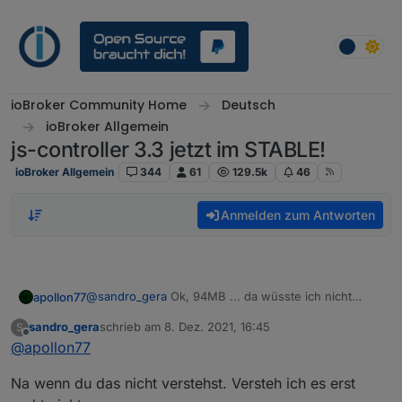
Weiter zum Inhalt
ioBroker Community Home
Deutsch
ioBroker Allgemein
js-controller 3.3 jetzt im STABLE!
ioBroker Allgemein
344
61
129.5k
46
Anmelden zum Antworten
@
sandro_gera
Ok, 94MB ... da wüsste ich nicht
apollon77
warum du ein memory issue bekommen solltest
sandro_gera
schrieb am
8. Dez. 2021, 16:45
S
Welche Node.js version?
zuletzt editiert von
Offline
@
apollon77
Na wenn du das nicht verstehst. Versteh ich es erst