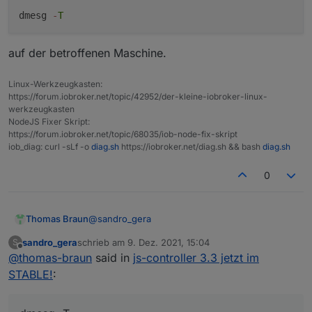
host.RaspBee-II-Phoscon 8384 objects saved
dmesg
-
T
<--- Last few GCs --->

auf der betroffenen Maschine.
[2241:0x4f8baf8]    19578 ms: Mark-sweep 
[2241:0x4f8baf8]    19676 ms: Mark-sweep 
Linux-Werkzeugkasten:
https://forum.iobroker.net/topic/42952/der-kleine-iobroker-linux-
werkzeugkasten
<--- JS stacktrace --->

NodeJS Fixer Skript:
https://forum.iobroker.net/topic/68035/iob-node-fix-skript
FATAL ERROR: CALL_AND_RETRY_LAST Allocatio
iob_diag: curl -sLf -o
diag.sh
https://iobroker.net/diag.sh && bash
diag.sh
/usr/bin/iob: Zeile 8:  2240 Abgebrochen 
pi@RaspBee-II-Phoscon:~ $ sudo reboot

0
@
sandro_gera
Thomas Braun
sandro_gera
schrieb am
9. Dez. 2021, 15:04
S
Zeig mal ein
zuletzt editiert von
Offline
@
thomas-braun
said in
js-controller 3.3 jetzt im
STABLE!
:
auf der betroffenen Maschine.