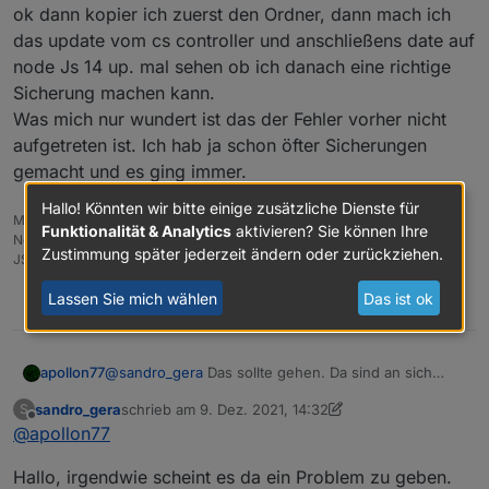
ok dann kopier ich zuerst den Ordner, dann mach ich
das update vom cs controller und anschließens date auf
node Js 14 up. mal sehen ob ich danach eine richtige
Sicherung machen kann.
Was mich nur wundert ist das der Fehler vorher nicht
aufgetreten ist. Ich hab ja schon öfter Sicherungen
gemacht und es ging immer.
Hallo! Könnten wir bitte einige zusätzliche Dienste für
Master RPI4 8GB, Slave RPI3 1GB
Funktionalität & Analytics
aktivieren? Sie können Ihre
Node.js v18.17.1, npm: 9.6.7,
Zustimmung später jederzeit ändern oder zurückziehen.
JS-Controller: 5.0.16
Lassen Sie mich wählen
Das ist ok
0
apollon77
@
sandro_gera
Das sollte gehen. Da sind an sich
keine Symbolischen Links drin.
sandro_gera
schrieb am
9. Dez. 2021, 14:32
S
zuletzt editiert von sandro_gera
12. Sept. 2021, 15:34
Offline
@
apollon77
Hallo, irgendwie scheint es da ein Problem zu geben.