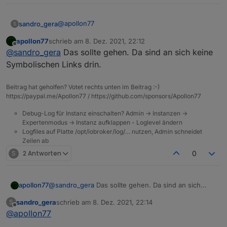
@
apollon77
sandro_gera
S
apollon77
schrieb am
8. Dez. 2021, 22:12
Sorry wenn ich doof frage aber wie mache ich
zuletzt editiert von
Offline
@
sandro_gera
Das sollte gehen. Da sind an sich keine
eine Sicherung von /opt/iobroker/iobroker-data ?
Einfach mit Filezilla den Ordner auf den PC
Symbolischen Links drin.
kopieren?
Beitrag hat geholfen? Votet rechts unten im Beitrag :-)
https://paypal.me/Apollon77 / https://github.com/sponsors/Apollon77
Debug-Log für Instanz einschalten? Admin -> Instanzen ->
Expertenmodus -> Instanz aufklappen - Loglevel ändern
Logfiles auf Platte /opt/iobroker/log/… nutzen, Admin schneidet
Zeilen ab
S
2 Antworten
0
apollon77
@
sandro_gera
Das sollte gehen. Da sind an sich
keine Symbolischen Links drin.
sandro_gera
schrieb am
8. Dez. 2021, 22:14
S
zuletzt editiert von
Offline
@
apollon77