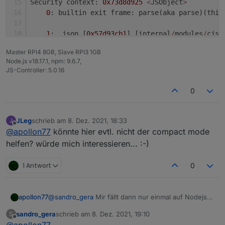
Security context: 
0x73d8d925
<
JSObject
>
0
: builtin exit frame: parse(aka parse)(this
1
: .json [
0x57d93cb1
] [internal
/
modules
/
cjs
/
Master RPI4 8GB, Slave RPI3 1GB
FATAL ERROR: CALL_AND_RETRY_LAST Allocation fail
Node.js v18.17.1, npm: 9.6.7,
/
usr
/
bin
/
iob: Zeile 
8
:  
9995
 Abgebrochen        
JS-Controller: 5.0.16
pi
@RaspBee
-
II
-
Phoscon:
~
 $
0
JLeg
schrieb am
8. Dez. 2021, 18:33
zuletzt editiert von
Offline
@
apollon77
könnte hier evtl. nicht der compact mode
helfen? würde mich interessieren... :-)
1 Antwort
0
apollon77
@
sandro_gera
Mir fällt dann nur einmal auf Nodejs
14 zu gehen und schauen was passiert ...
sandro_gera
schrieb am
8. Dez. 2021, 19:10
S
zuletzt editiert von
Offline