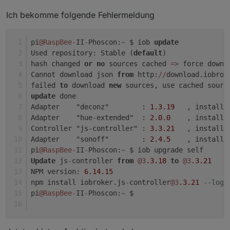
Ich bekomme folgende Fehlermeldung
pi
@RaspBee
-
II
-
Phoscon:
~
 $ iob 
update
Used repository: Stable (
default
)
hash changed 
or
no
 sources cached 
=
>
 force downl
Cannot download json 
from
 http:
/
/
download.iobrok
failed 
to
 download 
new
 sources, use cached sourc
update
 done
Adapter    "deconz"        : 
1.3
.19
   , installe
Adapter    "hue-extended"  : 
2.0
.0
    , installe
Controller "js-controller" : 
3.3
.21
   , installe
Adapter    "sonoff"        : 
2.4
.5
    , installe
pi
@RaspBee
-
II
-
Phoscon:
~
 $ iob upgrade self
Update
 js
-
controller 
from
@3
.3
.18
to
@3
.3
.21
NPM version: 
6.14
.15
npm install iobroker.js
-
controller
@3
.3
.21
--logl
pi
@RaspBee
-
II
-
Phoscon:
~
 $