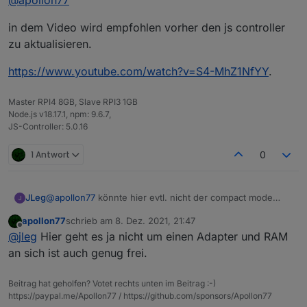
@
apollon77
in dem Video wird empfohlen vorher den js controller
zu aktualisieren.
https://www.youtube.com/watch?v=S4-MhZ1NfYY
.
Master RPI4 8GB, Slave RPI3 1GB
Node.js v18.17.1, npm: 9.6.7,
JS-Controller: 5.0.16
1 Antwort
0
JLeg
@
apollon77
könnte hier evtl. nicht der compact mode
helfen? würde mich interessieren... :-)
apollon77
schrieb am
8. Dez. 2021, 21:47
zuletzt editiert von
Offline
@
jleg
Hier geht es ja nicht um einen Adapter und RAM
an sich ist auch genug frei.
Beitrag hat geholfen? Votet rechts unten im Beitrag :-)
https://paypal.me/Apollon77 / https://github.com/sponsors/Apollon77