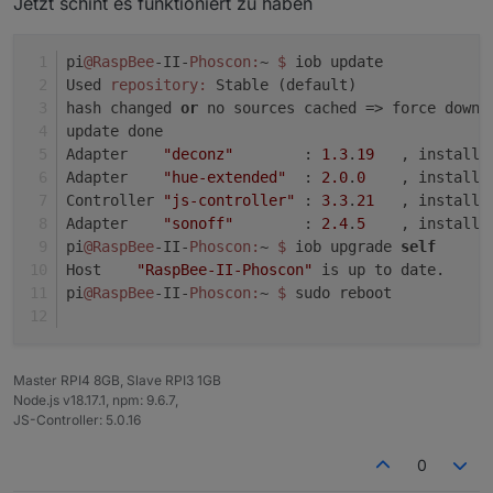
Jetzt schint es funktioniert zu haben
pi
@RaspBee
-II-
Phoscon:
~ 
$ 
iob update
Used 
repository:
 Stable (default)
hash changed 
or
 no sources cached => force downl
update done
Adapter    
"deconz"
        : 
1.3
.
19
   , installe
Adapter    
"hue-extended"
  : 
2.0
.
0
    , installe
Controller 
"js-controller"
 : 
3.3
.
21
   , installe
Adapter    
"sonoff"
        : 
2.4
.
5
    , installe
pi
@RaspBee
-II-
Phoscon:
~ 
$ 
iob upgrade 
self
Host    
"RaspBee-II-Phoscon"
 is up to date.
pi
@RaspBee
-II-
Phoscon:
~ 
$ 
sudo reboot
Master RPI4 8GB, Slave RPI3 1GB
Node.js v18.17.1, npm: 9.6.7,
JS-Controller: 5.0.16
0