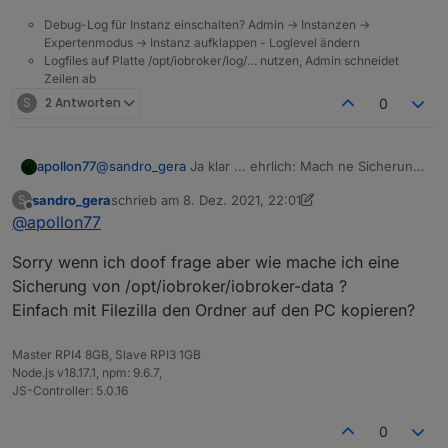
Debug-Log für Instanz einschalten? Admin -> Instanzen ->
Expertenmodus -> Instanz aufklappen - Loglevel ändern
Logfiles auf Platte /opt/iobroker/log/… nutzen, Admin schneidet
Zeilen ab
S
2 Antworten
0
@
sandro_gera
Ja klar ... ehrlich: Mach ne Sicherung
apollon77
von /opt/iobroker/iobroker-data und dann js
sandro_gera
schrieb am
8. Dez. 2021, 22:01
S
controller aktualisieren. Das ist quasi so gut wie ein
Wobei ich ehrlich eher bei Node.js aktualisieren bin.
zuletzt editiert von sandro_gera
12. Aug. 2021, 23:02
Offline
@
apollon77
backup :-)
Es gab einen anderen Fall der Auch ein memotry
issue hatte was nach Nodejs 14 update weg war und
Sorry wenn ich doof frage aber wie mache ich eine
nur mit Nodejs 12 auftrat. Grund: unbekannt.
Sicherung von /opt/iobroker/iobroker-data ?
Einfach mit Filezilla den Ordner auf den PC kopieren?
Master RPI4 8GB, Slave RPI3 1GB
Node.js v18.17.1, npm: 9.6.7,
JS-Controller: 5.0.16
0