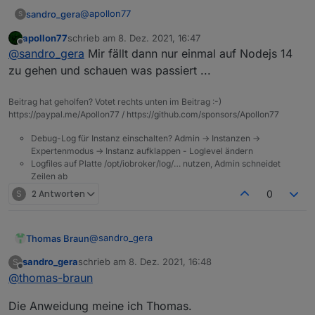
@
apollon77
sandro_gera
S
apollon77
schrieb am
8. Dez. 2021, 16:47
12.22.7
zuletzt editiert von
Offline
@
sandro_gera
Mir fällt dann nur einmal auf Nodejs 14
zu gehen und schauen was passiert ...
Beitrag hat geholfen? Votet rechts unten im Beitrag :-)
https://paypal.me/Apollon77 / https://github.com/sponsors/Apollon77
Debug-Log für Instanz einschalten? Admin -> Instanzen ->
Expertenmodus -> Instanz aufklappen - Loglevel ändern
Logfiles auf Platte /opt/iobroker/log/… nutzen, Admin schneidet
Zeilen ab
S
2 Antworten
0
@
sandro_gera
Thomas Braun
sandro_gera
schrieb am
8. Dez. 2021, 16:48
S
Hast du nicht von update/upgrade gesprochen?
zuletzt editiert von
Offline
@
thomas-braun
Aber auf vor einem Backup kannst du den
ioBroker stoppen. Dann frisst der schon mal
Die Anweidung meine ich Thomas.
kein Brot mehr und das Backup hat mehr