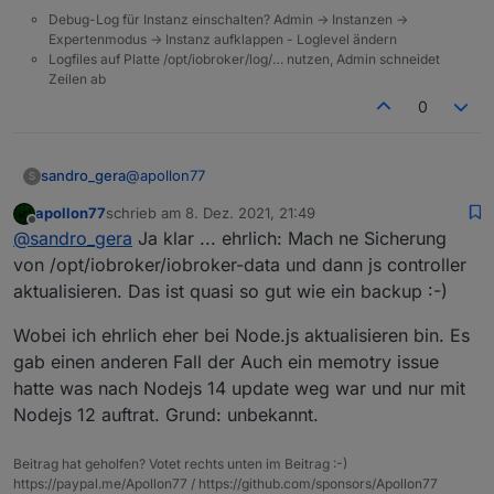
Debug-Log für Instanz einschalten? Admin -> Instanzen ->
Expertenmodus -> Instanz aufklappen - Loglevel ändern
Logfiles auf Platte /opt/iobroker/log/… nutzen, Admin schneidet
Zeilen ab
0
@
apollon77
sandro_gera
S
apollon77
schrieb am
8. Dez. 2021, 21:49
in dem Video wird empfohlen vorher den js
zuletzt editiert von
Offline
@
sandro_gera
Ja klar ... ehrlich: Mach ne Sicherung
controller zu aktualisieren.
https://www.youtube.com/watch?v=S4-
von /opt/iobroker/iobroker-data und dann js controller
MhZ1NfYY
.
aktualisieren. Das ist quasi so gut wie ein backup :-)
Wobei ich ehrlich eher bei Node.js aktualisieren bin. Es
gab einen anderen Fall der Auch ein memotry issue
hatte was nach Nodejs 14 update weg war und nur mit
Nodejs 12 auftrat. Grund: unbekannt.
Beitrag hat geholfen? Votet rechts unten im Beitrag :-)
https://paypal.me/Apollon77 / https://github.com/sponsors/Apollon77