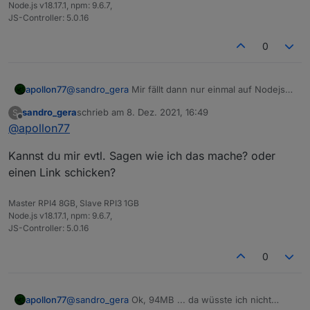
Node.js v18.17.1, npm: 9.6.7,
JS-Controller: 5.0.16
0
apollon77
@
sandro_gera
Mir fällt dann nur einmal auf Nodejs
14 zu gehen und schauen was passiert ...
sandro_gera
schrieb am
8. Dez. 2021, 16:49
S
zuletzt editiert von
Offline
@
apollon77
Kannst du mir evtl. Sagen wie ich das mache? oder
einen Link schicken?
Master RPI4 8GB, Slave RPI3 1GB
Node.js v18.17.1, npm: 9.6.7,
JS-Controller: 5.0.16
0
@
sandro_gera
Ok, 94MB ... da wüsste ich nicht
apollon77