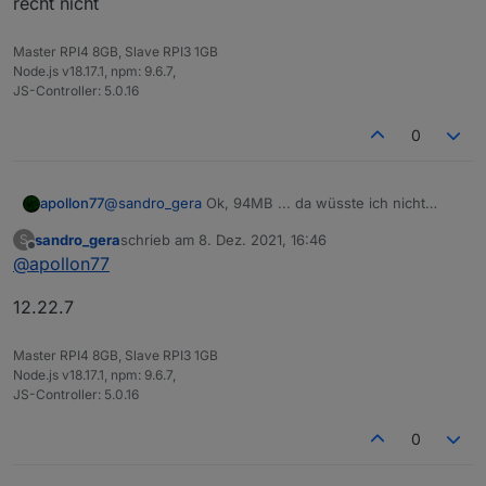
recht nicht
Master RPI4 8GB, Slave RPI3 1GB
Node.js v18.17.1, npm: 9.6.7,
JS-Controller: 5.0.16
0
@
sandro_gera
Ok, 94MB ... da wüsste ich nicht
apollon77
warum du ein memory issue bekommen solltest
sandro_gera
schrieb am
8. Dez. 2021, 16:46
S
Welche Node.js version?
zuletzt editiert von
Offline
@
apollon77
12.22.7
Master RPI4 8GB, Slave RPI3 1GB
Node.js v18.17.1, npm: 9.6.7,
JS-Controller: 5.0.16
0