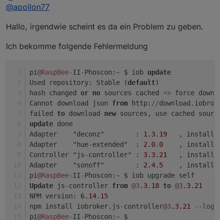
zuletzt editiert von sandro_gera
12. Sept. 2021, 15:34
Offline
@
apollon77
Hallo, irgendwie scheint es da ein Problem zu geben.
Ich bekomme folgende Fehlermeldung
pi
@RaspBee
-
II
-
Phoscon:
~
 $ iob 
update
Used repository: Stable (
default
)
hash changed 
or
no
 sources cached 
=
>
 force downl
Cannot download json 
from
 http:
/
/
download.iobrok
failed 
to
 download 
new
 sources, use cached sourc
update
 done
Adapter    "deconz"        : 
1.3
.19
   , installe
Adapter    "hue-extended"  : 
2.0
.0
    , installe
Controller "js-controller" : 
3.3
.21
   , installe
Adapter    "sonoff"        : 
2.4
.5
    , installe
pi
@RaspBee
-
II
-
Phoscon:
~
 $ iob upgrade self
Update
 js
-
controller 
from
@3
.3
.18
to
@3
.3
.21
NPM version: 
6.14
.15
npm install iobroker.js
-
controller
@3
.3
.21
--logl
pi
@RaspBee
-
II
-
Phoscon:
~
 $