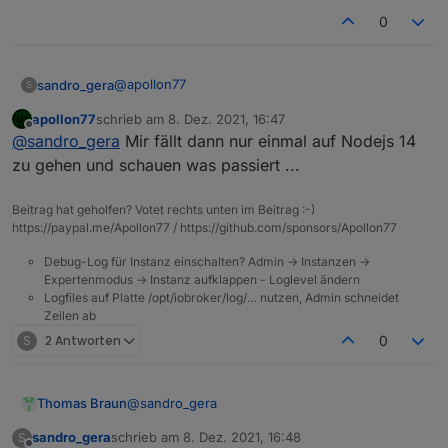
0
@
apollon77
sandro_gera
S
apollon77
schrieb am
8. Dez. 2021, 16:47
12.22.7
zuletzt editiert von
Offline
@
sandro_gera
Mir fällt dann nur einmal auf Nodejs 14
zu gehen und schauen was passiert ...
Beitrag hat geholfen? Votet rechts unten im Beitrag :-)
https://paypal.me/Apollon77 / https://github.com/sponsors/Apollon77
Debug-Log für Instanz einschalten? Admin -> Instanzen ->
Expertenmodus -> Instanz aufklappen - Loglevel ändern
Logfiles auf Platte /opt/iobroker/log/… nutzen, Admin schneidet
Zeilen ab
S
2 Antworten
0
@
sandro_gera
Thomas Braun
sandro_gera
schrieb am
8. Dez. 2021, 16:48
S
Hast du nicht von update/upgrade gesprochen?
zuletzt editiert von