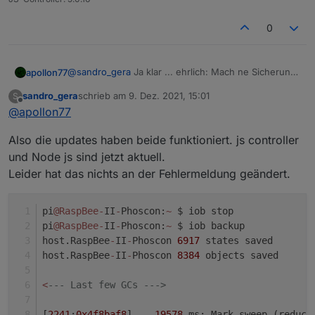
0
@
sandro_gera
Ja klar ... ehrlich: Mach ne Sicherung
apollon77
von /opt/iobroker/iobroker-data und dann js
sandro_gera
schrieb am
9. Dez. 2021, 15:01
S
controller aktualisieren. Das ist quasi so gut wie ein
Wobei ich ehrlich eher bei Node.js aktualisieren bin.
zuletzt editiert von
Offline
@
apollon77
backup :-)
Es gab einen anderen Fall der Auch ein memotry
issue hatte was nach Nodejs 14 update weg war und
Also die updates haben beide funktioniert. js controller
nur mit Nodejs 12 auftrat. Grund: unbekannt.
und Node js sind jetzt aktuell.
Leider hat das nichts an der Fehlermeldung geändert.
pi
@RaspBee
-
II
-
Phoscon:
~
 $ iob stop
pi
@RaspBee
-
II
-
Phoscon:
~
 $ iob backup
host.RaspBee
-
II
-
Phoscon 
6917
 states saved
host.RaspBee
-
II
-
Phoscon 
8384
 objects saved
<
--- Last few GCs --->
[
2241
:
0x4f8baf8
]    
19578
 ms: Mark
-
sweep (reduce