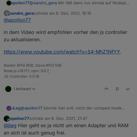
apollon77
@
sandro_gera
Mir fällt dann nur einmal auf Nodejs
14 zu gehen und schauen was passiert ...
sandro_gera
schrieb am
8. Dez. 2021, 19:10
S
zuletzt editiert von
Offline
@
apollon77
in dem Video wird empfohlen vorher den js controller
zu aktualisieren.
https://www.youtube.com/watch?v=S4-MhZ1NfYY
.
Master RPI4 8GB, Slave RPI3 1GB
Node.js v18.17.1, npm: 9.6.7,
JS-Controller: 5.0.16
1 Antwort
0
JLeg
@
apollon77
könnte hier evtl. nicht der compact mode
helfen? würde mich interessieren... :-)
apollon77
schrieb am
8. Dez. 2021, 21:47
zuletzt editiert von
Offline
@
jleg
Hier geht es ja nicht um einen Adapter und RAM
an sich ist auch genug frei.