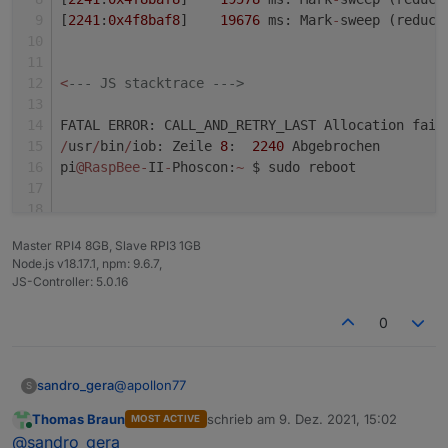
[
2241
:
0x4f8baf8
]    
19676
 ms: Mark
-
sweep (reduce
<
--- JS stacktrace --->
FATAL ERROR: CALL_AND_RETRY_LAST Allocation fail
/
usr
/
bin
/
iob: Zeile 
8
:  
2240
 Abgebrochen        
pi
@RaspBee
-
II
-
Phoscon:
~
 $ sudo reboot
Master RPI4 8GB, Slave RPI3 1GB
Node.js v18.17.1, npm: 9.6.7,
JS-Controller: 5.0.16
0
@
apollon77
sandro_gera
S
Thomas Braun
schrieb am
9. Dez. 2021, 15:02
MOST ACTIVE
Also die updates haben beide funktioniert. js
zuletzt editiert von
Online
@
sandro_gera
controller und Node js sind jetzt aktuell.