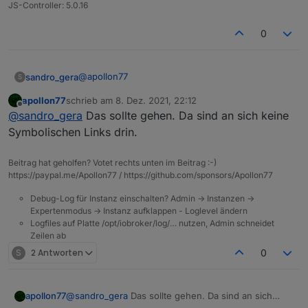
JS-Controller: 5.0.16
0
@
apollon77
sandro_gera
S
apollon77
schrieb am
8. Dez. 2021, 22:12
Sorry wenn ich doof frage aber wie mache ich
zuletzt editiert von
Offline
@
sandro_gera
Das sollte gehen. Da sind an sich keine
eine Sicherung von /opt/iobroker/iobroker-data ?
Einfach mit Filezilla den Ordner auf den PC
Symbolischen Links drin.
kopieren?
Beitrag hat geholfen? Votet rechts unten im Beitrag :-)
https://paypal.me/Apollon77 / https://github.com/sponsors/Apollon77
Debug-Log für Instanz einschalten? Admin -> Instanzen ->
Expertenmodus -> Instanz aufklappen - Loglevel ändern
Logfiles auf Platte /opt/iobroker/log/… nutzen, Admin schneidet
Zeilen ab
S
2 Antworten
0
apollon77
@
sandro_gera
Das sollte gehen. Da sind an sich