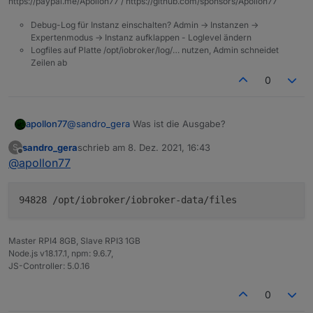
https://paypal.me/Apollon77 / https://github.com/sponsors/Apollon77
und jetzt?
Debug-Log für Instanz einschalten? Admin -> Instanzen ->
Expertenmodus -> Instanz aufklappen - Loglevel ändern
Logfiles auf Platte /opt/iobroker/log/… nutzen, Admin schneidet
Zeilen ab
0
apollon77
@
sandro_gera
Was ist die Ausgabe?
sandro_gera
schrieb am
8. Dez. 2021, 16:43
S
zuletzt editiert von
Offline
@
apollon77
94828 /opt/iobroker/iobroker-data/files
Master RPI4 8GB, Slave RPI3 1GB
Node.js v18.17.1, npm: 9.6.7,
JS-Controller: 5.0.16
0