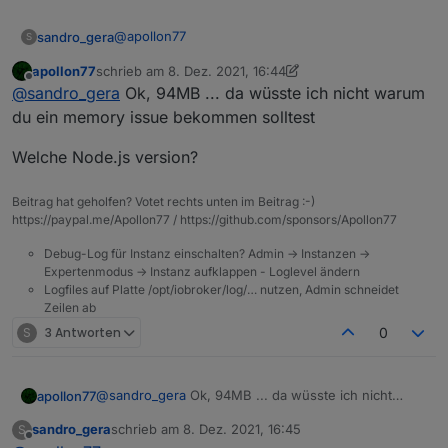
@
apollon77
sandro_gera
S
apollon77
schrieb am
8. Dez. 2021, 16:44
zuletzt editiert von apollon77
12. Aug. 2021, 17:45
Offline
@
sandro_gera
Ok, 94MB ... da wüsste ich nicht warum
du ein memory issue bekommen solltest
Welche Node.js version?
Beitrag hat geholfen? Votet rechts unten im Beitrag :-)
https://paypal.me/Apollon77 / https://github.com/sponsors/Apollon77
Debug-Log für Instanz einschalten? Admin -> Instanzen ->
Expertenmodus -> Instanz aufklappen - Loglevel ändern
Logfiles auf Platte /opt/iobroker/log/… nutzen, Admin schneidet
Zeilen ab
S
3 Antworten
0
@
sandro_gera
Ok, 94MB ... da wüsste ich nicht
apollon77
warum du ein memory issue bekommen solltest
sandro_gera
schrieb am
8. Dez. 2021, 16:45
S
Welche Node.js version?
zuletzt editiert von
Offline