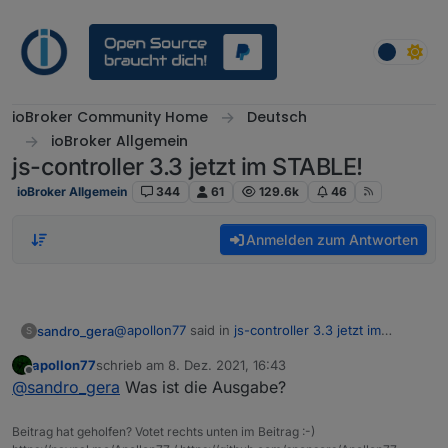
Weiter zum Inhalt
ioBroker Community Home
Deutsch
ioBroker Allgemein
js-controller 3.3 jetzt im STABLE!
ioBroker Allgemein
344
61
129.6k
46
Anmelden zum Antworten
@
apollon77
said in
js-controller 3.3 jetzt im
sandro_gera
S
STABLE!
:
apollon77
schrieb am
8. Dez. 2021, 16:43
zuletzt editiert von
Offline
du -Hs /opt/iobroker/iobroker-data/files
@
sandro_gera
Was ist die Ausgabe?
Beitrag hat geholfen? Votet rechts unten im Beitrag :-)