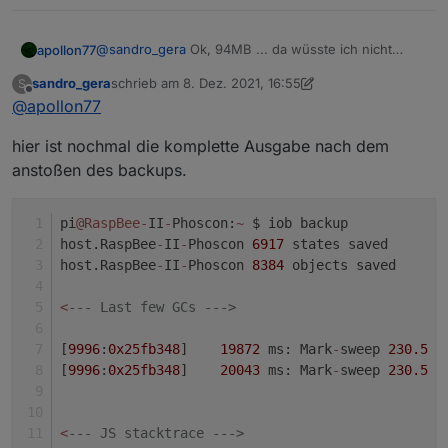
@
sandro_gera
Ok, 94MB ... da wüsste ich nicht
apollon77
warum du ein memory issue bekommen solltest
sandro_gera
schrieb am
8. Dez. 2021, 16:55
S
Welche Node.js version?
zuletzt editiert von sandro_gera
12. Aug. 2021, 17:58
Offline
@
apollon77
hier ist nochmal die komplette Ausgabe nach dem
anstoßen des backups.
pi
@RaspBee
-
II
-
Phoscon:
~
 $ iob backup
host.RaspBee
-
II
-
Phoscon 
6917
 states saved
host.RaspBee
-
II
-
Phoscon 
8384
 objects saved
<
--- Last few GCs --->
[
9996
:
0x25fb348
]    
19872
 ms: Mark
-
sweep 
230.5
 (
[
9996
:
0x25fb348
]    
20043
 ms: Mark
-
sweep 
230.5
 (
<
--- JS stacktrace --->