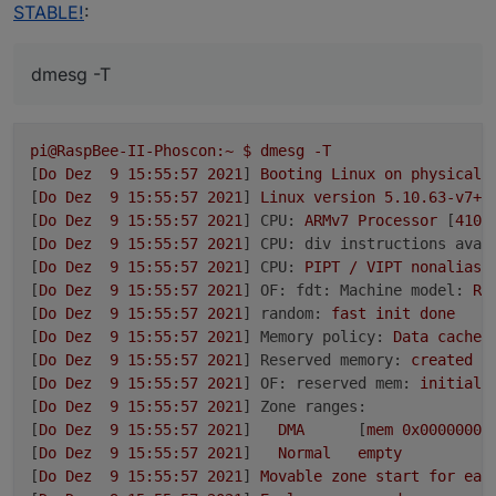
STABLE!
:
auf der betroffenen Maschine.
dmesg -T
pi@RaspBee-II-Phoscon:~
$
dmesg
-T
[
Do
Dez
9
15
:55:57
2021
] 
Booting
Linux
on
physical
[
Do
Dez
9
15
:55:57
2021
] 
Linux
version
5.10
.63
-v7+
[
Do
Dez
9
15
:55:57
2021
] 
CPU:
ARMv7
Processor
 [
410f
[
Do
Dez
9
15
:55:57
2021
] 
CPU: div instructions avai
[
Do
Dez
9
15
:55:57
2021
] 
CPU:
PIPT
/
VIPT
nonaliasi
[
Do
Dez
9
15
:55:57
2021
] 
OF: fdt: Machine model:
Ra
[
Do
Dez
9
15
:55:57
2021
] 
random:
fast
init
done
[
Do
Dez
9
15
:55:57
2021
] 
Memory policy:
Data
cache
[
Do
Dez
9
15
:55:57
2021
] 
Reserved memory:
created
C
[
Do
Dez
9
15
:55:57
2021
] 
OF: reserved mem:
initiali
[
Do
Dez
9
15
:55:57
2021
] 
Zone ranges:
[
Do
Dez
9
15
:55:57
2021
]   
DMA
      [
mem
0x00000000
[
Do
Dez
9
15
:55:57
2021
]   
Normal
empty
[
Do
Dez
9
15
:55:57
2021
] 
Movable
zone
start
for
eac