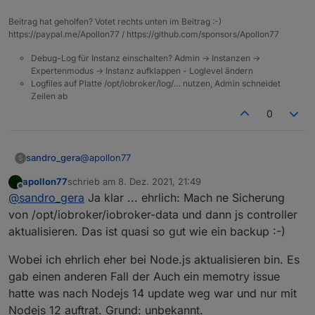
Beitrag hat geholfen? Votet rechts unten im Beitrag :-)
https://paypal.me/Apollon77 / https://github.com/sponsors/Apollon77
Debug-Log für Instanz einschalten? Admin -> Instanzen ->
Expertenmodus -> Instanz aufklappen - Loglevel ändern
Logfiles auf Platte /opt/iobroker/log/… nutzen, Admin schneidet
Zeilen ab
0
@
apollon77
sandro_gera
S
apollon77
schrieb am
8. Dez. 2021, 21:49
in dem Video wird empfohlen vorher den js
zuletzt editiert von
Offline
@
sandro_gera
Ja klar ... ehrlich: Mach ne Sicherung
controller zu aktualisieren.
https://www.youtube.com/watch?v=S4-
von /opt/iobroker/iobroker-data und dann js controller
MhZ1NfYY
.
aktualisieren. Das ist quasi so gut wie ein backup :-)
Wobei ich ehrlich eher bei Node.js aktualisieren bin. Es
gab einen anderen Fall der Auch ein memotry issue
hatte was nach Nodejs 14 update weg war und nur mit
Nodejs 12 auftrat. Grund: unbekannt.