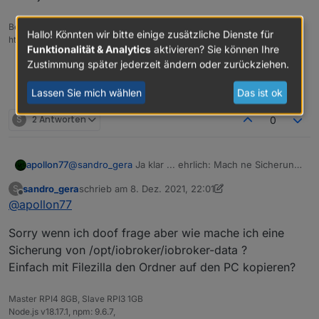
Beitrag hat geholfen? Votet rechts unten im Beitrag :-)
Hallo! Könnten wir bitte einige zusätzliche Dienste für
https://paypal.me/Apollon77 / https://github.com/sponsors/Apollon77
Funktionalität & Analytics
aktivieren? Sie können Ihre
Zustimmung später jederzeit ändern oder zurückziehen.
Debug-Log für Instanz einschalten? Admin -> Instanzen ->
Expertenmodus -> Instanz aufklappen - Loglevel ändern
Logfiles auf Platte /opt/iobroker/log/… nutzen, Admin schneidet
Lassen Sie mich wählen
Das ist ok
Zeilen ab
S
2 Antworten
0
@
sandro_gera
Ja klar ... ehrlich: Mach ne Sicherung
apollon77
von /opt/iobroker/iobroker-data und dann js
sandro_gera
schrieb am
8. Dez. 2021, 22:01
S
controller aktualisieren. Das ist quasi so gut wie ein
Wobei ich ehrlich eher bei Node.js aktualisieren bin.
zuletzt editiert von sandro_gera
12. Aug. 2021, 23:02
Offline
@
apollon77
backup :-)
Es gab einen anderen Fall der Auch ein memotry
issue hatte was nach Nodejs 14 update weg war und
Sorry wenn ich doof frage aber wie mache ich eine
nur mit Nodejs 12 auftrat. Grund: unbekannt.
Sicherung von /opt/iobroker/iobroker-data ?
Einfach mit Filezilla den Ordner auf den PC kopieren?
Master RPI4 8GB, Slave RPI3 1GB
Node.js v18.17.1, npm: 9.6.7,