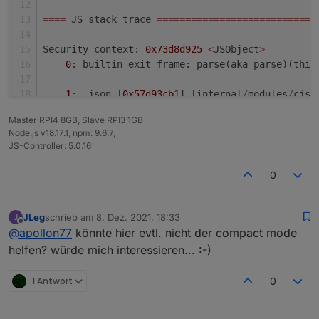
=
=
=
=
 JS stack trace 
=
=
=
=
=
=
=
=
=
=
=
=
=
=
=
=
=
=
=
=
=
=
=
=
=
=
=
=
Security context: 
0x73d8d925
<
JSObject
>
0
: builtin exit frame: parse(aka parse)(this
1
: .json [
0x57d93cb1
] [internal
/
modules
/
cjs
/
Master RPI4 8GB, Slave RPI3 1GB
FATAL ERROR: CALL_AND_RETRY_LAST Allocation fail
Node.js v18.17.1, npm: 9.6.7,
/
usr
/
bin
/
iob: Zeile 
8
:  
9995
 Abgebrochen        
JS-Controller: 5.0.16
pi
@RaspBee
-
II
-
Phoscon:
~
 $
0
JLeg
schrieb am
8. Dez. 2021, 18:33
zuletzt editiert von
Offline
@
apollon77
könnte hier evtl. nicht der compact mode
helfen? würde mich interessieren... :-)
1 Antwort
0