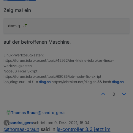
Leider hat das nichts an der Fehlermeldung
pi@RaspBee-II-Phoscon:~ $ iob stop

Zeig mal ein
geändert.
pi@RaspBee-II-Phoscon:~ $ iob backup

host.RaspBee-II-Phoscon 6917 states saved

host.RaspBee-II-Phoscon 8384 objects saved
dmesg
-
T
<--- Last few GCs --->

auf der betroffenen Maschine.
[2241:0x4f8baf8]    19578 ms: Mark-sweep 
[2241:0x4f8baf8]    19676 ms: Mark-sweep 
Linux-Werkzeugkasten:
https://forum.iobroker.net/topic/42952/der-kleine-iobroker-linux-
werkzeugkasten
<--- JS stacktrace --->

NodeJS Fixer Skript:
https://forum.iobroker.net/topic/68035/iob-node-fix-skript
FATAL ERROR: CALL_AND_RETRY_LAST Allocatio
iob_diag: curl -sLf -o
diag.sh
https://iobroker.net/diag.sh && bash
diag.sh
/usr/bin/iob: Zeile 8:  2240 Abgebrochen 
pi@RaspBee-II-Phoscon:~ $ sudo reboot

0
@
sandro_gera
Thomas Braun
sandro_gera
schrieb am
9. Dez. 2021, 15:04
S
Zeig mal ein
zuletzt editiert von
Offline
@
thomas-braun
said in
js-controller 3.3 jetzt im