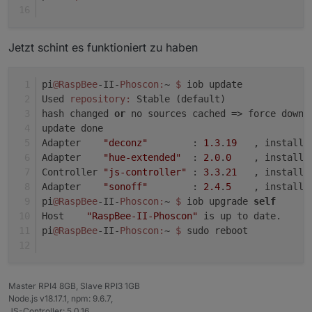
Jetzt schint es funktioniert zu haben
pi
@RaspBee
-II-
Phoscon:
~ 
$ 
iob update
Used 
repository:
 Stable (default)
hash changed 
or
 no sources cached => force downl
update done
Adapter    
"deconz"
        : 
1.3
.
19
   , installe
Adapter    
"hue-extended"
  : 
2.0
.
0
    , installe
Controller 
"js-controller"
 : 
3.3
.
21
   , installe
Adapter    
"sonoff"
        : 
2.4
.
5
    , installe
pi
@RaspBee
-II-
Phoscon:
~ 
$ 
iob upgrade 
self
Host    
"RaspBee-II-Phoscon"
 is up to date.
pi
@RaspBee
-II-
Phoscon:
~ 
$ 
sudo reboot
Master RPI4 8GB, Slave RPI3 1GB
Node.js v18.17.1, npm: 9.6.7,
JS-Controller: 5.0.16