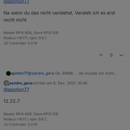
@
apollon77
Na wenn du das nicht verstehst. Versteh ich es erst
recht nicht
Master RPI4 8GB, Slave RPI3 1GB
Node.js v18.17.1, npm: 9.6.7,
JS-Controller: 5.0.16
0
@
sandro_gera
Ok, 94MB ... da wüsste ich nicht
apollon77
warum du ein memory issue bekommen solltest
sandro_gera
schrieb am
8. Dez. 2021, 16:46
S
Welche Node.js version?
zuletzt editiert von
Offline
@
apollon77
12.22.7
Master RPI4 8GB, Slave RPI3 1GB
Node.js v18.17.1, npm: 9.6.7,
JS-Controller: 5.0.16