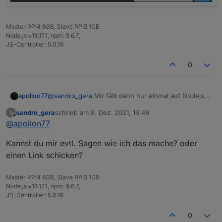
Master RPI4 8GB, Slave RPI3 1GB
Node.js v18.17.1, npm: 9.6.7,
JS-Controller: 5.0.16
0
apollon77
@
sandro_gera
Mir fällt dann nur einmal auf Nodejs
14 zu gehen und schauen was passiert ...
sandro_gera
schrieb am
8. Dez. 2021, 16:49
S
zuletzt editiert von
Offline
@
apollon77
Kannst du mir evtl. Sagen wie ich das mache? oder
einen Link schicken?
Master RPI4 8GB, Slave RPI3 1GB
Node.js v18.17.1, npm: 9.6.7,
JS-Controller: 5.0.16
0