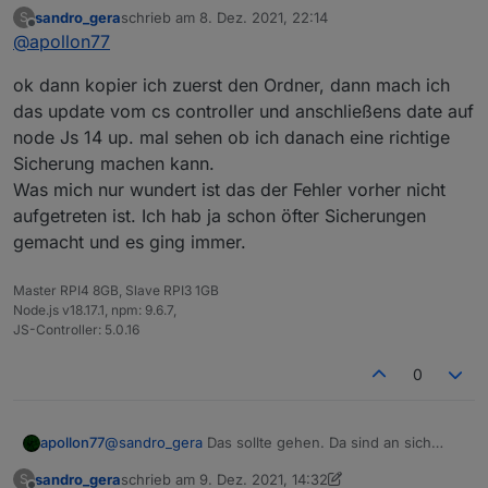
keine Symbolischen Links drin.
sandro_gera
schrieb am
8. Dez. 2021, 22:14
S
zuletzt editiert von
Offline
@
apollon77
ok dann kopier ich zuerst den Ordner, dann mach ich
das update vom cs controller und anschließens date auf
node Js 14 up. mal sehen ob ich danach eine richtige
Sicherung machen kann.
Was mich nur wundert ist das der Fehler vorher nicht
aufgetreten ist. Ich hab ja schon öfter Sicherungen
gemacht und es ging immer.
Master RPI4 8GB, Slave RPI3 1GB
Node.js v18.17.1, npm: 9.6.7,
JS-Controller: 5.0.16
0
apollon77
@
sandro_gera
Das sollte gehen. Da sind an sich
keine Symbolischen Links drin.
sandro_gera
schrieb am
9. Dez. 2021, 14:32
S