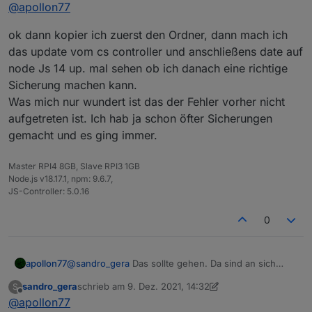
Offline
@
apollon77
ok dann kopier ich zuerst den Ordner, dann mach ich
das update vom cs controller und anschließens date auf
node Js 14 up. mal sehen ob ich danach eine richtige
Sicherung machen kann.
Was mich nur wundert ist das der Fehler vorher nicht
aufgetreten ist. Ich hab ja schon öfter Sicherungen
gemacht und es ging immer.
Master RPI4 8GB, Slave RPI3 1GB
Node.js v18.17.1, npm: 9.6.7,
JS-Controller: 5.0.16
0
apollon77
@
sandro_gera
Das sollte gehen. Da sind an sich
keine Symbolischen Links drin.
sandro_gera
schrieb am
9. Dez. 2021, 14:32
S
zuletzt editiert von sandro_gera
12. Sept. 2021, 15:34
Offline
@
apollon77