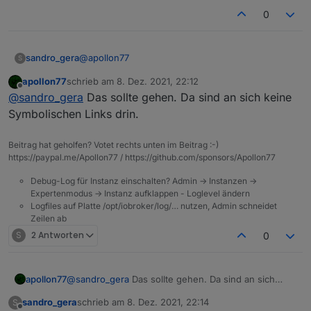
0
@
apollon77
sandro_gera
S
apollon77
schrieb am
8. Dez. 2021, 22:12
Sorry wenn ich doof frage aber wie mache ich
zuletzt editiert von
Offline
@
sandro_gera
Das sollte gehen. Da sind an sich keine
eine Sicherung von /opt/iobroker/iobroker-data ?
Einfach mit Filezilla den Ordner auf den PC
Symbolischen Links drin.
kopieren?
Beitrag hat geholfen? Votet rechts unten im Beitrag :-)
https://paypal.me/Apollon77 / https://github.com/sponsors/Apollon77
Debug-Log für Instanz einschalten? Admin -> Instanzen ->
Expertenmodus -> Instanz aufklappen - Loglevel ändern
Logfiles auf Platte /opt/iobroker/log/… nutzen, Admin schneidet
Zeilen ab
S
2 Antworten
0
apollon77
@
sandro_gera
Das sollte gehen. Da sind an sich
keine Symbolischen Links drin.
sandro_gera
schrieb am
8. Dez. 2021, 22:14
S
zuletzt editiert von