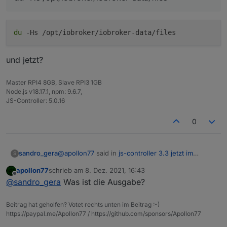
du
-Hs /opt/iobroker/iobroker-data/files
und jetzt?
Master RPI4 8GB, Slave RPI3 1GB
Node.js v18.17.1, npm: 9.6.7,
JS-Controller: 5.0.16
0
@
apollon77
said in
js-controller 3.3 jetzt im
sandro_gera
S
STABLE!
:
apollon77
schrieb am
8. Dez. 2021, 16:43
zuletzt editiert von
Offline
du -Hs /opt/iobroker/iobroker-data/files
@
sandro_gera
Was ist die Ausgabe?
Beitrag hat geholfen? Votet rechts unten im Beitrag :-)
https://paypal.me/Apollon77 / https://github.com/sponsors/Apollon77
und jetzt?