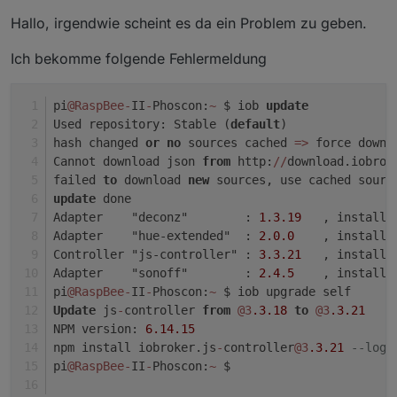
Hallo, irgendwie scheint es da ein Problem zu geben.
Ich bekomme folgende Fehlermeldung
pi
@RaspBee
-
II
-
Phoscon:
~
 $ iob 
update
Used repository: Stable (
default
)
hash changed 
or
no
 sources cached 
=
>
 force downl
Cannot download json 
from
 http:
/
/
download.iobrok
failed 
to
 download 
new
 sources, use cached sourc
update
 done
Adapter    "deconz"        : 
1.3
.19
   , installe
Adapter    "hue-extended"  : 
2.0
.0
    , installe
Controller "js-controller" : 
3.3
.21
   , installe
Adapter    "sonoff"        : 
2.4
.5
    , installe
pi
@RaspBee
-
II
-
Phoscon:
~
 $ iob upgrade self
Update
 js
-
controller 
from
@3
.3
.18
to
@3
.3
.21
NPM version: 
6.14
.15
npm install iobroker.js
-
controller
@3
.3
.21
--logl
pi
@RaspBee
-
II
-
Phoscon:
~
 $