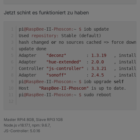
Jetzt schint es funktioniert zu haben
pi
@RaspBee
-II-
Phoscon:
~ 
$ 
iob update
Used 
repository:
 Stable (default)
hash changed 
or
 no sources cached => force downl
update done
Adapter    
"deconz"
        : 
1.3
.
19
   , installe
Adapter    
"hue-extended"
  : 
2.0
.
0
    , installe
Controller 
"js-controller"
 : 
3.3
.
21
   , installe
Adapter    
"sonoff"
        : 
2.4
.
5
    , installe
pi
@RaspBee
-II-
Phoscon:
~ 
$ 
iob upgrade 
self
Host    
"RaspBee-II-Phoscon"
 is up to date.
pi
@RaspBee
-II-
Phoscon:
~ 
$ 
sudo reboot
Master RPI4 8GB, Slave RPI3 1GB
Node.js v18.17.1, npm: 9.6.7,
JS-Controller: 5.0.16