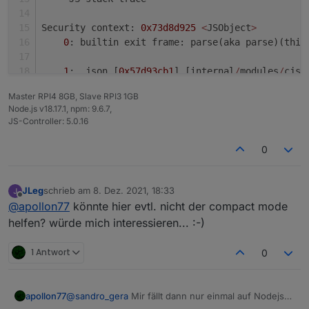
Security context: 
0x73d8d925
<
JSObject
>
0
: builtin exit frame: parse(aka parse)(this
1
: .json [
0x57d93cb1
] [internal
/
modules
/
cjs
/
Master RPI4 8GB, Slave RPI3 1GB
FATAL ERROR: CALL_AND_RETRY_LAST Allocation fail
Node.js v18.17.1, npm: 9.6.7,
/
usr
/
bin
/
iob: Zeile 
8
:  
9995
 Abgebrochen        
JS-Controller: 5.0.16
pi
@RaspBee
-
II
-
Phoscon:
~
 $
0
JLeg
schrieb am
8. Dez. 2021, 18:33
zuletzt editiert von
Offline
@
apollon77
könnte hier evtl. nicht der compact mode
helfen? würde mich interessieren... :-)
1 Antwort
0
apollon77
@
sandro_gera
Mir fällt dann nur einmal auf Nodejs
14 zu gehen und schauen was passiert ...