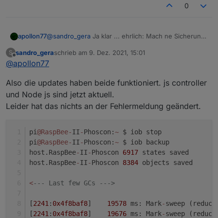
0
@
sandro_gera
Ja klar ... ehrlich: Mach ne Sicherung
apollon77
von /opt/iobroker/iobroker-data und dann js
sandro_gera
schrieb am
9. Dez. 2021, 15:01
S
controller aktualisieren. Das ist quasi so gut wie ein
Wobei ich ehrlich eher bei Node.js aktualisieren bin.
zuletzt editiert von
Offline
@
apollon77
backup :-)
Es gab einen anderen Fall der Auch ein memotry
issue hatte was nach Nodejs 14 update weg war und
Also die updates haben beide funktioniert. js controller
nur mit Nodejs 12 auftrat. Grund: unbekannt.
und Node js sind jetzt aktuell.
Leider hat das nichts an der Fehlermeldung geändert.
pi
@RaspBee
-
II
-
Phoscon:
~
 $ iob stop
pi
@RaspBee
-
II
-
Phoscon:
~
 $ iob backup
host.RaspBee
-
II
-
Phoscon 
6917
 states saved
host.RaspBee
-
II
-
Phoscon 
8384
 objects saved
<
--- Last few GCs --->
[
2241
:
0x4f8baf8
]    
19578
 ms: Mark
-
sweep (reduce
[
2241
:
0x4f8baf8
]    
19676
 ms: Mark
-
sweep (reduce