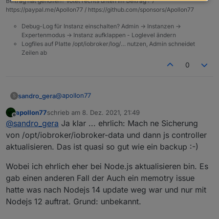
Beitrag hat geholfen? Votet rechts unten im Beitrag :-)
https://paypal.me/Apollon77 / https://github.com/sponsors/Apollon77
Debug-Log für Instanz einschalten? Admin -> Instanzen ->
Expertenmodus -> Instanz aufklappen - Loglevel ändern
Logfiles auf Platte /opt/iobroker/log/… nutzen, Admin schneidet
Zeilen ab
0
@
apollon77
sandro_gera
S
apollon77
schrieb am
8. Dez. 2021, 21:49
in dem Video wird empfohlen vorher den js
zuletzt editiert von
Offline
@
sandro_gera
Ja klar ... ehrlich: Mach ne Sicherung
controller zu aktualisieren.
https://www.youtube.com/watch?v=S4-
von /opt/iobroker/iobroker-data und dann js controller
MhZ1NfYY
.
aktualisieren. Das ist quasi so gut wie ein backup :-)
Wobei ich ehrlich eher bei Node.js aktualisieren bin. Es
gab einen anderen Fall der Auch ein memotry issue
hatte was nach Nodejs 14 update weg war und nur mit
Nodejs 12 auftrat. Grund: unbekannt.