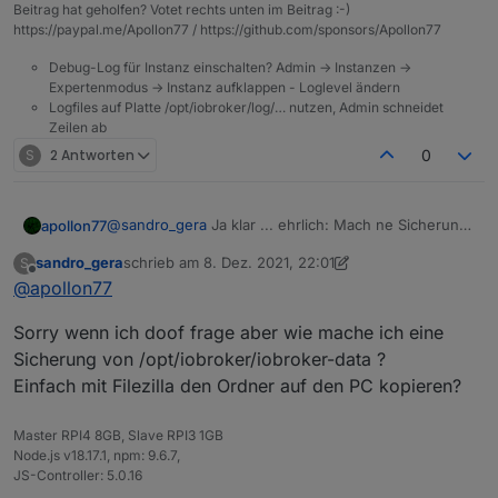
Beitrag hat geholfen? Votet rechts unten im Beitrag :-)
https://paypal.me/Apollon77 / https://github.com/sponsors/Apollon77
Debug-Log für Instanz einschalten? Admin -> Instanzen ->
Expertenmodus -> Instanz aufklappen - Loglevel ändern
Logfiles auf Platte /opt/iobroker/log/… nutzen, Admin schneidet
Zeilen ab
S
2 Antworten
0
@
sandro_gera
Ja klar ... ehrlich: Mach ne Sicherung
apollon77
von /opt/iobroker/iobroker-data und dann js
sandro_gera
schrieb am
8. Dez. 2021, 22:01
S
controller aktualisieren. Das ist quasi so gut wie ein
Wobei ich ehrlich eher bei Node.js aktualisieren bin.
zuletzt editiert von sandro_gera
12. Aug. 2021, 23:02
Offline
@
apollon77
backup :-)
Es gab einen anderen Fall der Auch ein memotry
issue hatte was nach Nodejs 14 update weg war und
Sorry wenn ich doof frage aber wie mache ich eine
nur mit Nodejs 12 auftrat. Grund: unbekannt.
Sicherung von /opt/iobroker/iobroker-data ?
Einfach mit Filezilla den Ordner auf den PC kopieren?
Master RPI4 8GB, Slave RPI3 1GB
Node.js v18.17.1, npm: 9.6.7,
JS-Controller: 5.0.16