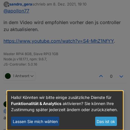
sandro_gera
schrieb am
8. Dez. 2021, 19:10
S
zuletzt editiert von
Offline
@
apollon77
in dem Video wird empfohlen vorher den js controller
zu aktualisieren.
https://www.youtube.com/watch?v=S4-MhZ1NfYY
.
Master RPI4 8GB, Slave RPI3 1GB
Node.js v18.17.1, npm: 9.6.7,
JS-Controller: 5.0.16
1 Antwort
0
JLeg
@
apollon77
könnte hier evtl. nicht der compact mode
Hallo! Könnten wir bitte einige zusätzliche Dienste für
helfen? würde mich interessieren... :-)
Funktionalität & Analytics
aktivieren? Sie können Ihre
apollon77
schrieb am
8. Dez. 2021, 21:47
zuletzt editiert von
Offline
Zustimmung später jederzeit ändern oder zurückziehen.
@
jleg
Hier geht es ja nicht um einen Adapter und RAM
an sich ist auch genug frei.
Lassen Sie mich wählen
Das ist ok