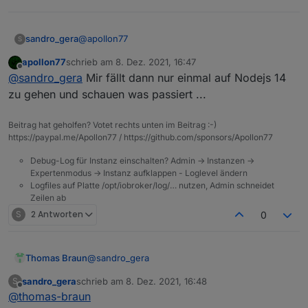
@
apollon77
sandro_gera
S
apollon77
schrieb am
8. Dez. 2021, 16:47
12.22.7
zuletzt editiert von
Offline
@
sandro_gera
Mir fällt dann nur einmal auf Nodejs 14
zu gehen und schauen was passiert ...
Beitrag hat geholfen? Votet rechts unten im Beitrag :-)
https://paypal.me/Apollon77 / https://github.com/sponsors/Apollon77
Debug-Log für Instanz einschalten? Admin -> Instanzen ->
Expertenmodus -> Instanz aufklappen - Loglevel ändern
Logfiles auf Platte /opt/iobroker/log/… nutzen, Admin schneidet
Zeilen ab
S
2 Antworten
0
@
sandro_gera
Thomas Braun
sandro_gera
schrieb am
8. Dez. 2021, 16:48
S
Hast du nicht von update/upgrade gesprochen?
zuletzt editiert von
Offline
@
thomas-braun
Aber auf vor einem Backup kannst du den