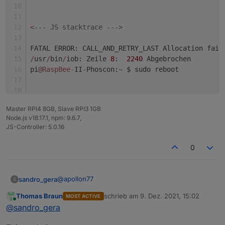
<
--- JS stacktrace --->
FATAL ERROR: CALL_AND_RETRY_LAST Allocation fail
/
usr
/
bin
/
iob: Zeile 
8
:  
2240
 Abgebrochen        
pi
@RaspBee
-
II
-
Phoscon:
~
 $ sudo reboot
Master RPI4 8GB, Slave RPI3 1GB
Node.js v18.17.1, npm: 9.6.7,
JS-Controller: 5.0.16
0
@
apollon77
sandro_gera
S
Thomas Braun
schrieb am
9. Dez. 2021, 15:02
MOST ACTIVE
Also die updates haben beide funktioniert. js
zuletzt editiert von
Online
@
sandro_gera
controller und Node js sind jetzt aktuell.
Leider hat das nichts an der Fehlermeldung
pi@RaspBee-II-Phoscon:~ $ iob stop
