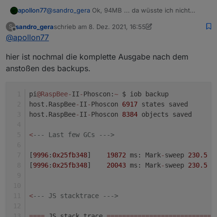
@
sandro_gera
Ok, 94MB ... da wüsste ich nicht
apollon77
warum du ein memory issue bekommen solltest
sandro_gera
schrieb am
8. Dez. 2021, 16:55
S
Welche Node.js version?
zuletzt editiert von sandro_gera
12. Aug. 2021, 17:58
Offline
@
apollon77
hier ist nochmal die komplette Ausgabe nach dem
anstoßen des backups.
pi
@RaspBee
-
II
-
Phoscon:
~
 $ iob backup
host.RaspBee
-
II
-
Phoscon 
6917
 states saved
host.RaspBee
-
II
-
Phoscon 
8384
 objects saved
<
--- Last few GCs --->
[
9996
:
0x25fb348
]    
19872
 ms: Mark
-
sweep 
230.5
 (
[
9996
:
0x25fb348
]    
20043
 ms: Mark
-
sweep 
230.5
 (
<
--- JS stacktrace --->
=
=
=
=
 JS stack trace 
=
=
=
=
=
=
=
=
=
=
=
=
=
=
=
=
=
=
=
=
=
=
=
=
=
=
=
=