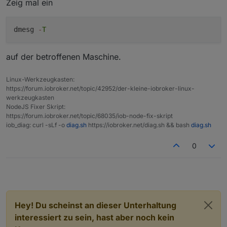
Zeig mal ein
geändert.
pi@RaspBee-II-Phoscon:~ $ iob backup

host.RaspBee-II-Phoscon 6917 states saved

host.RaspBee-II-Phoscon 8384 objects saved
dmesg
-
T
<--- Last few GCs --->

auf der betroffenen Maschine.
[2241:0x4f8baf8]    19578 ms: Mark-sweep 
[2241:0x4f8baf8]    19676 ms: Mark-sweep 
Linux-Werkzeugkasten:
https://forum.iobroker.net/topic/42952/der-kleine-iobroker-linux-
werkzeugkasten
<--- JS stacktrace --->

NodeJS Fixer Skript:
https://forum.iobroker.net/topic/68035/iob-node-fix-skript
FATAL ERROR: CALL_AND_RETRY_LAST Allocatio
iob_diag: curl -sLf -o
diag.sh
https://iobroker.net/diag.sh && bash
diag.sh
/usr/bin/iob: Zeile 8:  2240 Abgebrochen 
pi@RaspBee-II-Phoscon:~ $ sudo reboot

0
Hey! Du scheinst an dieser Unterhaltung
interessiert zu sein, hast aber noch kein