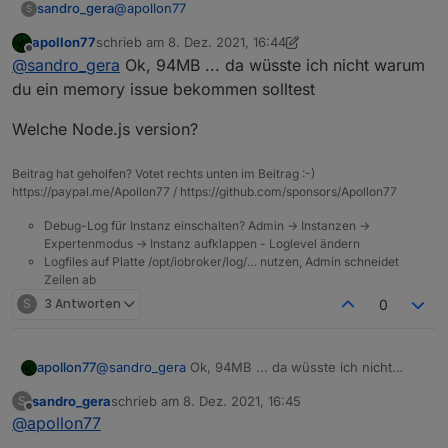
@
apollon77
sandro_gera
S
apollon77
schrieb am
8. Dez. 2021, 16:44
zuletzt editiert von apollon77
12. Aug. 2021, 17:45
Offline
@
sandro_gera
Ok, 94MB ... da wüsste ich nicht warum
du ein memory issue bekommen solltest
Welche Node.js version?
Beitrag hat geholfen? Votet rechts unten im Beitrag :-)
https://paypal.me/Apollon77 / https://github.com/sponsors/Apollon77
Debug-Log für Instanz einschalten? Admin -> Instanzen ->
Expertenmodus -> Instanz aufklappen - Loglevel ändern
Logfiles auf Platte /opt/iobroker/log/… nutzen, Admin schneidet
Zeilen ab
S
3 Antworten
0
@
sandro_gera
Ok, 94MB ... da wüsste ich nicht
apollon77
warum du ein memory issue bekommen solltest
sandro_gera
schrieb am
8. Dez. 2021, 16:45
S
Welche Node.js version?
zuletzt editiert von
Offline
@
apollon77