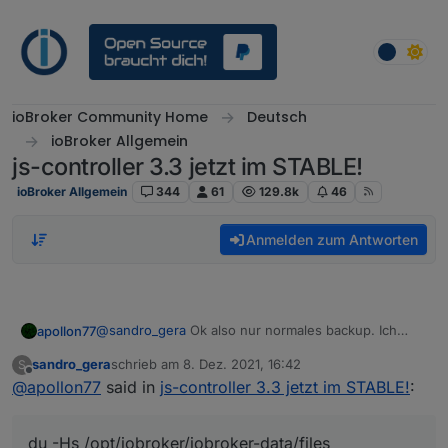
Weiter zum Inhalt
ioBroker Community Home
Deutsch
ioBroker Allgemein
js-controller 3.3 jetzt im STABLE!
ioBroker Allgemein
344
61
129.8k
46
Anmelden zum Antworten
@
sandro_gera
Ok also nur normales backup. Ich
apollon77
nehme an Du hast die File DB.
sandro_gera
schrieb am
8. Dez. 2021, 16:42
S
mach mal ein
zuletzt editiert von
Offline
@
apollon77
said in
js-controller 3.3 jetzt im STABLE!
:
'du -Hs /opt/iobroker/iobroker-data/files`
du -Hs /opt/iobroker/iobroker-data/files