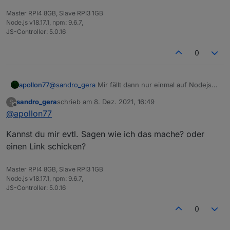
Master RPI4 8GB, Slave RPI3 1GB
Node.js v18.17.1, npm: 9.6.7,
JS-Controller: 5.0.16
0
apollon77
@
sandro_gera
Mir fällt dann nur einmal auf Nodejs
14 zu gehen und schauen was passiert ...
sandro_gera
schrieb am
8. Dez. 2021, 16:49
S
zuletzt editiert von
Offline
@
apollon77
Kannst du mir evtl. Sagen wie ich das mache? oder
einen Link schicken?
Master RPI4 8GB, Slave RPI3 1GB
Node.js v18.17.1, npm: 9.6.7,
JS-Controller: 5.0.16
0