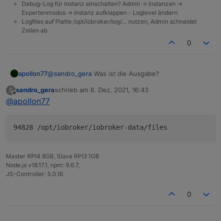
Debug-Log für Instanz einschalten? Admin -> Instanzen ->
Expertenmodus -> Instanz aufklappen - Loglevel ändern
Logfiles auf Platte /opt/iobroker/log/… nutzen, Admin schneidet
Zeilen ab
0
apollon77
@
sandro_gera
Was ist die Ausgabe?
sandro_gera
schrieb am
8. Dez. 2021, 16:43
S
zuletzt editiert von
Offline
@
apollon77
94828 /opt/iobroker/iobroker-data/files
Master RPI4 8GB, Slave RPI3 1GB
Node.js v18.17.1, npm: 9.6.7,
JS-Controller: 5.0.16
0