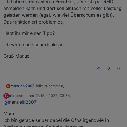
Ich habe einen weiteren Benutzer, der sich per RFID
anmelden kann und dort soll einfach mit voller Leistung
geladen werden (egal, wie viel Überschuss es gibt).
Das funktioniert problemlos.
Habt ihr mir einen Tipp?
Ich wäre euch sehr dankbar.
Gruß Manuel
0
Hallo zusammen,
manuelk2007
M
ple
schrieb am
12. Mai 2023, 08:54
P
danke für eure hilfreichen Scripte. Ich kann mit
zuletzt editiert von
Offline
@
manuelk2007
dem ioBroker Werte an meine cFos übertragen.
Da ich einen E320 Stromzähler habe und nicht
Ich habe im cFos einen HTTP-Zähler angelegt
Moin
an die Ströme komme, errechne ich mir die
und der hat die Rolle "Netzbezug".
selber aus der Leistung die der Stromzähler ins
Die wichtigsten Zeilen aus dem Skript:
var Leistung  = getState("sonoff.0.DVES.E
ich bin gerade selber dabei die Cfos irgendwie in
Netz leitet.
var Bezug  = getState("sonoff.0.DVES.E320
Betrieb zu nehmen. So halb klappt es.