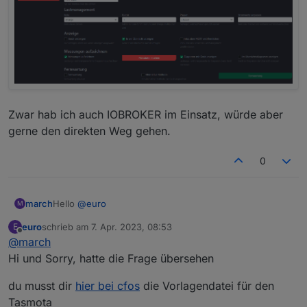
Zwar hab ich auch IOBROKER im Einsatz, würde aber
gerne den direkten Weg gehen.
0
Hello
@
euro
march
M
euro
schrieb am
7. Apr. 2023, 08:53
E
Kannst du mir nochmal Hilfestellung geben? Ich hab
zuletzt editiert von
Offline
@
march
einen Hichi IR Lesekopf der auch soweit funktioniert,
ich bekomme aktuelle Last bzw. sehe was aktuell
Hi und Sorry, hatte die Frage übersehen
Eingespeist wird und versuche den nun als HTTP Input
Zähler hinzuzufügen.
du musst dir
hier bei cfos
die Vorlagendatei für den
Ich kann aber nirgendes eine IP Adresse eintragen - ist
Tasmota