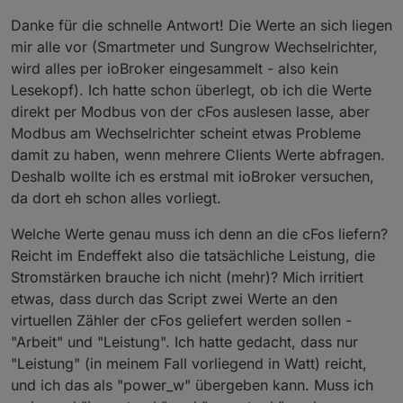
die Cfos kann dies mittlerweile selbst, siehe
mit dem letzten Firmwarestand geht Solarladen wieder mit
Danke für die schnelle Antwort! Die Werte an sich liegen
https://www.cfos-emobility.de/de/cfos-charging-
VA und W Lieferung :)
manager/documentation/optical-reader-sml.htm
Bei Fragen dazu .. melden
mir alle vor (Smartmeter und Sungrow Wechselrichter,
die Zählervorlage muss man noch auf die eigene
wird alles per ioBroker eingesammelt - also kein
Umgebung etwas anpassen
Lesekopf). Ich hatte schon überlegt, ob ich die Werte
direkt per Modbus von der cFos auslesen lasse, aber
Modbus am Wechselrichter scheint etwas Probleme
damit zu haben, wenn mehrere Clients Werte abfragen.
Deshalb wollte ich es erstmal mit ioBroker versuchen,
da dort eh schon alles vorliegt.
Welche Werte genau muss ich denn an die cFos liefern?
Reicht im Endeffekt also die tatsächliche Leistung, die
Stromstärken brauche ich nicht (mehr)? Mich irritiert
etwas, dass durch das Script zwei Werte an den
virtuellen Zähler der cFos geliefert werden sollen -
"Arbeit" und "Leistung". Ich hatte gedacht, dass nur
"Leistung" (in meinem Fall vorliegend in Watt) reicht,
und ich das als "power_w" übergeben kann. Muss ich