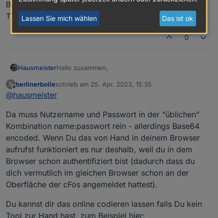
Beste Grüße
Tim
Lassen Sie mich wählen
Das ist ok
0
Hallo zusammen,
Hausmeister
berlinerbolle
schrieb am
25. Apr. 2023, 15:35
B
vorab Danke für die tolle vorarbeit.
zuletzt editiert von
Offline
@
hausmeister
Nichtsdestotrotz habe ich ein problem :/
Da muss Nutzername und Passwort in der "üblichen"
Ich verstehe nicht was hier für ein Passwort
eingetragen werden soll.
Kombination name:passwort rein - allerdings Base64
Das Admin Passwort funktioniert nicht. Auch die
encoded. Wenn Du das von Hand in deinem Browser
Es kommt immer folgender Fehler.
anpassung Admin:Passwort funktioniert nicht.
aufrufst funktioniert es nur deshalb, weil du in dem
16:53:13.203	info	javascript.0 (1210) s
Browser schon authentifiziert bist (dadurch dass du
dich vermutlich im gleichen Browser schon an der
Wenn ich die Werte per HTTP GET händisch
Oberfläche der cFos angemeldet hattest).
schicke kommen sie auch an.
Was mache ich falsch ?
Du kannst dir das online codieren lassen falls Du kein
Tool zur Hand hast, zum Beispiel hier:
Beste Grüße