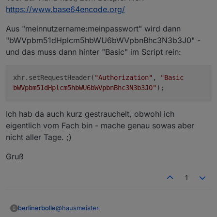
Tim
https://www.base64encode.org/
Aus "meinnutzername:meinpasswort" wird dann
"bWVpbm51dHplcm5hbWU6bWVpbnBhc3N3b3J0" -
und das muss dann hinter "Basic" im Script rein:
xhr.setRequestHeader(
"Authorization"
,
"Basic
bWVpbm51dHplcm5hbWU6bWVpbnBhc3N3b3J0"
);
Ich hab da auch kurz gestrauchelt, obwohl ich
eigentlich vom Fach bin - mache genau sowas aber
nicht aller Tage. ;)
Gruß
1
@
hausmeister
berlinerbolle
B