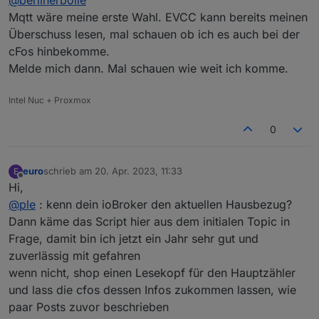
hier was genau du dafür getan hast. Ich
bekomme aktuell keine Daten per MQTT zum in
Ich hatte bisher nur Erfolg per HTTP (funktioniert
Mqtt wäre meine erste Wahl. EVCC kann bereits meinen
der cFos dafür eingerichteten HTTP Input Zähler.
ja auch), aber MQTT wäre mir deutlich lieber.
Überschuss lesen, mal schauen ob ich es auch bei der
cFos hinbekomme.
Melde mich dann. Mal schauen wie weit ich komme.
Intel Nuc + Proxmox
0
euro
schrieb am
20. Apr. 2023, 11:33
E
zuletzt editiert von
Offline
Hi,
@
ple
: kenn dein ioBroker den aktuellen Hausbezug?
Dann käme das Script hier aus dem initialen Topic in
Frage, damit bin ich jetzt ein Jahr sehr gut und
zuverlässig mit gefahren
wenn nicht, shop einen Lesekopf für den Hauptzähler
und lass die cfos dessen Infos zukommen lassen, wie
paar Posts zuvor beschrieben