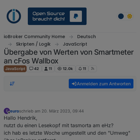
Weiter zum Inhalt
ioBroker Community Home
Deutsch
Skripten / Logik
JavaScript
Übergabe von Werten von Smartmeter
an cFos Wallbox
JavaScript
42
11
12.0k
11
Anmelden zum Antworten
euro
schrieb am
20. März 2023, 09:44
E
zuletzt editiert von
Offline
Hallo Hendrik,
nutzt du einen Lesekopf mit tasmorta am eHz?
ich hab es letzte Woche umgestellt und den "Umweg"