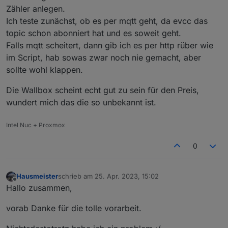
Zähler anlegen.
Ich teste zunächst, ob es per mqtt geht, da evcc das
topic schon abonniert hat und es soweit geht.
Falls mqtt scheitert, dann gib ich es per http rüber wie
im Script, hab sowas zwar noch nie gemacht, aber
sollte wohl klappen.
Die Wallbox scheint echt gut zu sein für den Preis,
wundert mich das die so unbekannt ist.
Intel Nuc + Proxmox
0
Hausmeister
schrieb am
25. Apr. 2023, 15:02
zuletzt editiert von
Offline
Hallo zusammen,
vorab Danke für die tolle vorarbeit.