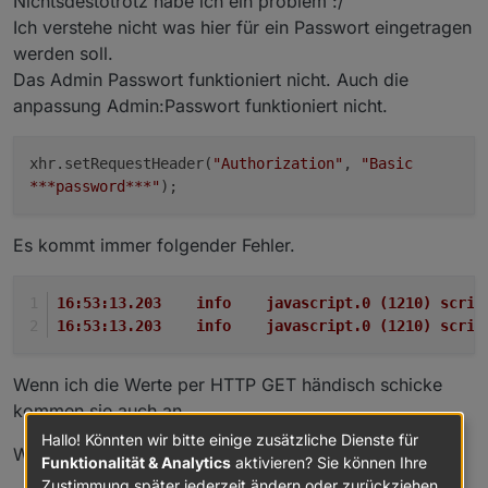
Nichtsdestotrotz habe ich ein problem :/
Ich verstehe nicht was hier für ein Passwort eingetragen
werden soll.
Das Admin Passwort funktioniert nicht. Auch die
anpassung Admin:Passwort funktioniert nicht.
xhr.setRequestHeader(
"Authorization"
,
"Basic
***password***"
);
Es kommt immer folgender Fehler.
16:53:13.203	info	javascript.0 (1
16:53:13.203	info	javascript.0 (
Wenn ich die Werte per HTTP GET händisch schicke
kommen sie auch an.
Hallo! Könnten wir bitte einige zusätzliche Dienste für
Was mache ich falsch ?
Funktionalität & Analytics
aktivieren? Sie können Ihre
Zustimmung später jederzeit ändern oder zurückziehen.