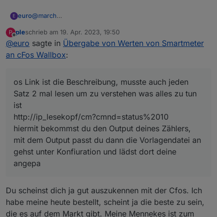
@
march
euro
E
Hi und Sorry, hatte die Frage übersehen
ple
schrieb am
19. Apr. 2023, 19:50
P
du musst dir
hier bei cfos
die Vorlagendatei für den
zuletzt editiert von
Offline
@
euro
sagte in
Übergabe von Werten von Smartmeter
Tasmota
https://www.cfos-emobility.de/files/meter-
herunterladen und an deine Umgebung anpassen, bei mir
an cFos Wallbox
:
definitions/tasmota_smartmeter.json
musste ich den Namen anpassen
im ersten cfos Link ist die Beschreibung, musste auch
gehst unter Konfiuration und lädst dort deine angepasste
jeden Satz 2 mal lesen um zu verstehen was alles zu tun
os Link ist die Beschreibung, musste auch jeden
Vorlagendatei als Zählerdefinition hoch
ist
anschliessend in Screenshot von dir dann den neuen
Satz 2 mal lesen um zu verstehen was alles zu tun
http://ip_lesekopf/cm?cmnd=status%2010
Zähler (statt HTTP Input) auswählen, dann kannst du dort
ist
hiermit bekommst du den Output deines Zählers, mit dem
die IP hinterlegen, sieht bei mir so aus (Zählername
http://ip_lesekopf/cm?cmnd=status%2010
Output passt du dann die Vorlagendatei an
kannst du in der Vorlage anapassen)
hiermit bekommst du den Output deines Zählers,
mit dem Output passt du dann die Vorlagendatei an
gehst unter Konfiuration und lädst dort deine
angepa
wenn es nicht klappt, am besten mal den output deines
Zählers hier posten
Du scheinst dich ja gut auszukennen mit der Cfos. Ich
http://ip_lesekopf/cm?cmnd=status%2010
mfg
habe meine heute bestellt, scheint ja die beste zu sein,
STefan
die es auf dem Markt gibt. Meine Mennekes ist zum