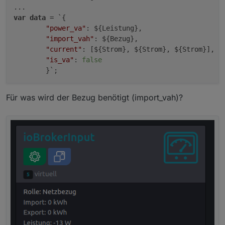
var
data
 = `{

"power_va"
: ${Leistung},

"import_vah"
: ${Bezug},

"current"
: [${Strom}, ${Strom}, ${Strom}],

"is_va"
: 
false
Für was wird der Bezug benötigt (import_vah)?