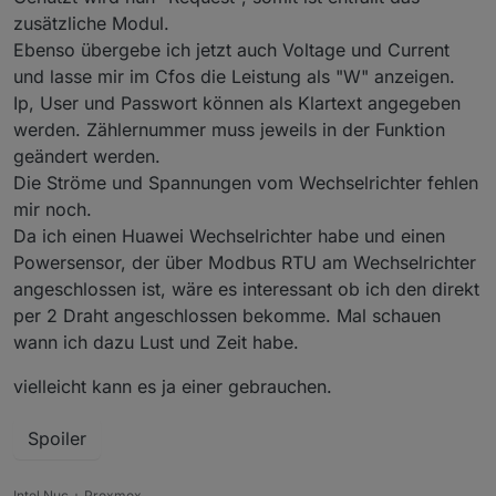
Hätte aber auch noch mehr Werte die ich übermitteln
paar Posts zuvor beschrieben
zusätzliche Modul.
könnte wie die Last vom gesamten Haus.
Ebenso übergebe ich jetzt auch Voltage und Current
Also kurz gesagt, welche Zähler alle mit welchen Werten?
den Huawei würde ich nicht direkt mit der cfos
Gruß und Danke
koppeln (wenn es überhaupt geht), wenn der nur mit
und lasse mir im Cfos die Leistung als "W" anzeigen.
einem Partner kommunzieren kann.
Ip, User und Passwort können als Klartext angegeben
Dann zum ioBroker und der
werden. Zählernummer muss jeweils in der Funktion
verteilt/dokumentiert/regelt :)
geändert werden.
Die Ströme und Spannungen vom Wechselrichter fehlen
mir noch.
Da ich einen Huawei Wechselrichter habe und einen
Powersensor, der über Modbus RTU am Wechselrichter
angeschlossen ist, wäre es interessant ob ich den direkt
per 2 Draht angeschlossen bekomme. Mal schauen
wann ich dazu Lust und Zeit habe.
vielleicht kann es ja einer gebrauchen.
Spoiler
Intel Nuc + Proxmox