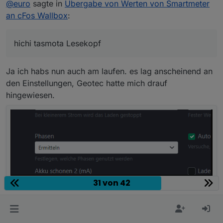
@
euro
sagte in
Übergabe von Werten von Smartmeter
problemlos
wallbox UND Zähler um ?
erst noch über das Skript via ioBroker hier, mittlerweile
an cFos Wallbox
:
aber hab ich den hichi tasmota Lesekopf direkt
eingebunden an der cfos
hichi tasmota Lesekopf
Ja ich habs nun auch am laufen. es lag anscheinend an
den Einstellungen, Geotec hatte mich drauf
hingewiesen.
31 von 42