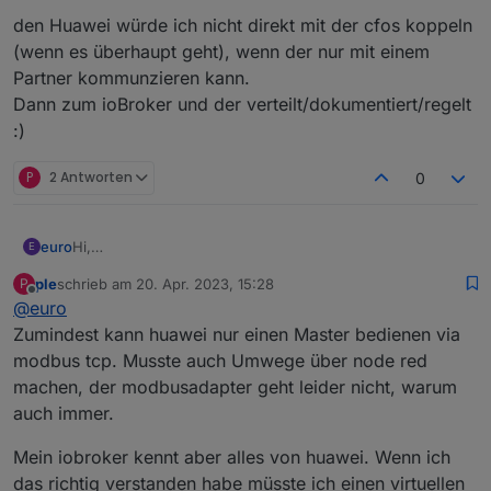
den Huawei würde ich nicht direkt mit der cfos koppeln
(wenn es überhaupt geht), wenn der nur mit einem
Partner kommunzieren kann.
Dann zum ioBroker und der verteilt/dokumentiert/regelt
:)
P
2 Antworten
0
Hi,
euro
E
@
ple
: kenn dein ioBroker den aktuellen Hausbezug?
ple
schrieb am
20. Apr. 2023, 15:28
P
Dann käme das Script hier aus dem initialen Topic in
den Huawei würde ich nicht direkt mit der cfos koppeln
zuletzt editiert von
Offline
@
euro
Frage, damit bin ich jetzt ein Jahr sehr gut und
(wenn es überhaupt geht), wenn der nur mit einem
zuverlässig mit gefahren
Partner kommunzieren kann.
Zumindest kann huawei nur einen Master bedienen via
wenn nicht, shop einen Lesekopf für den Hauptzähler
Dann zum ioBroker und der verteilt/dokumentiert/regelt :)
modbus tcp. Musste auch Umwege über node red
und lass die cfos dessen Infos zukommen lassen, wie
machen, der modbusadapter geht leider nicht, warum
paar Posts zuvor beschrieben
auch immer.
Mein iobroker kennt aber alles von huawei. Wenn ich
das richtig verstanden habe müsste ich einen virtuellen