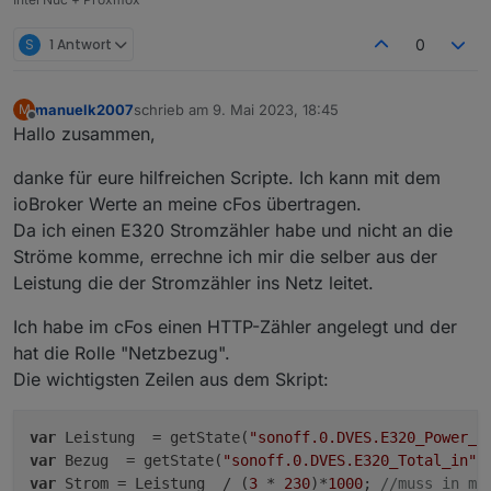
S
1 Antwort
0
manuelk2007
schrieb am
9. Mai 2023, 18:45
M
zuletzt editiert von
Offline
Hallo zusammen,
danke für eure hilfreichen Scripte. Ich kann mit dem
ioBroker Werte an meine cFos übertragen.
Da ich einen E320 Stromzähler habe und nicht an die
Ströme komme, errechne ich mir die selber aus der
Leistung die der Stromzähler ins Netz leitet.
Ich habe im cFos einen HTTP-Zähler angelegt und der
hat die Rolle "Netzbezug".
Die wichtigsten Zeilen aus dem Skript:
var
 Leistung  = getState(
"sonoff.0.DVES.E320_Power_i
var
 Bezug  = getState(
"sonoff.0.DVES.E320_Total_in"
)
var
 Strom = Leistung  / (
3
 * 
230
)*
1000
; 
//muss in mA