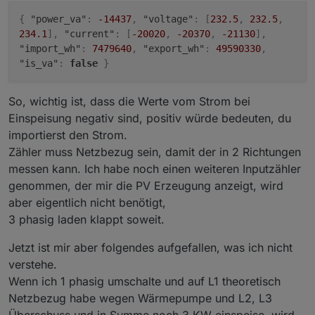
{
"power_va"
:
-14437
,
"voltage"
:
[
232.5
,
232.5
,
234.1
]
,
"current"
:
[
-20020
,
-20370
,
-21130
]
,
"import_wh"
:
7479640
,
"export_wh"
:
49590330
,
"is_va"
:
false
}
So, wichtig ist, dass die Werte vom Strom bei
Einspeisung negativ sind, positiv würde bedeuten, du
importierst den Strom.
Zähler muss Netzbezug sein, damit der in 2 Richtungen
messen kann. Ich habe noch einen weiteren Inputzähler
genommen, der mir die PV Erzeugung anzeigt, wird
aber eigentlich nicht benötigt,
Der wird beim Laden auch angezeigt.
3 phasig laden klappt soweit.
Jetzt ist mir aber folgendes aufgefallen, was ich nicht
verstehe.
Wenn ich 1 phasig umschalte und auf L1 theoretisch
Netzbezug habe wegen Wärmepumpe und L2, L3
Überschuss und in Summe noch 3 KW einspeise, wird