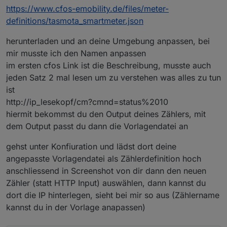
das normal? Bin auf Version 1.18
https://www.cfos-emobility.de/files/meter-
definitions/tasmota_smartmeter.json
herunterladen und an deine Umgebung anpassen, bei
mir musste ich den Namen anpassen
Zwar hab ich auch IOBROKER im Einsatz, würde aber
gerne den direkten Weg gehen.
im ersten cfos Link ist die Beschreibung, musste auch
jeden Satz 2 mal lesen um zu verstehen was alles zu tun
ist
http://ip_lesekopf/cm?cmnd=status%2010
hiermit bekommst du den Output deines Zählers, mit
dem Output passt du dann die Vorlagendatei an
gehst unter Konfiuration und lädst dort deine
angepasste Vorlagendatei als Zählerdefinition hoch
anschliessend in Screenshot von dir dann den neuen
Zähler (statt HTTP Input) auswählen, dann kannst du
dort die IP hinterlegen, sieht bei mir so aus (Zählername
kannst du in der Vorlage anapassen)