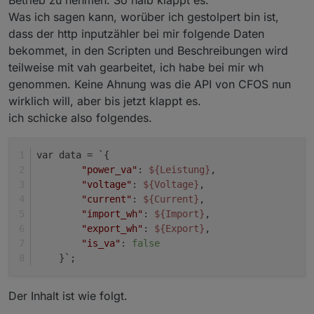
Für was wird der Bezug benötigt (import_vah)?
var Strom = Leistung  / (3 * 230)*1000; /
Was ich sagen kann, worüber ich gestolpert bin ist,
...

dass der http inputzähler bei mir folgende Daten
var data = `{

        "power_va": ${Leistung},

bekommet, in den Scripten und Beschreibungen wird
        "import_vah": ${Bezug},

teilweise mit vah gearbeitet, ich habe bei mir wh
        "current": [${Strom}, ${Strom}, $
genommen. Keine Ahnung was die API von CFOS nun
        "is_va": false

wirklich will, aber bis jetzt klappt es.
ich schicke also folgendes.
var data = `{
Ist es ok, dass Import und Export immer 0 sind?
"power_va"
: 
${Leistung}
,
Nun zu meinem Problem. Das Überschussladen
"voltage"
: 
${Voltage}
, 
funktioniert nicht.
"current"
: 
${Current}
,
Bedeutet er zeigt eine Leistung an, die er
Hier ist übrigens der User, der zum Laden
"import_wh"
: 
${Import}
,
scheinbar dem Fahrzeug geben könnte, es wird
verwendet wird:
"export_wh"
: 
${Export}
,
aber nichts geladen.
Ich habe einen weiteren Benutzer, der sich per
"is_va"
: 
false
Er zeigt mir auch 3 Phasen an, obwohl ich
RFID anmelden kann und dort soll einfach mit
    }`;
eigentlich nur mit einer Phase laden möchte
voller Leistung geladen werden (egal, wie viel
Habt ihr mir einen Tipp?
(keine Ahnung, ob ich das falsch interpretiere).
Überschuss es gibt). Das funktioniert
Ich habe die Wallbox mit dem extra Schütz, zur
problemlos.
Ich wäre euch sehr dankbar.
Der Inhalt ist wie folgt.
Wahl zwischen 1 und 3 Phasen.
Gruß Manuel