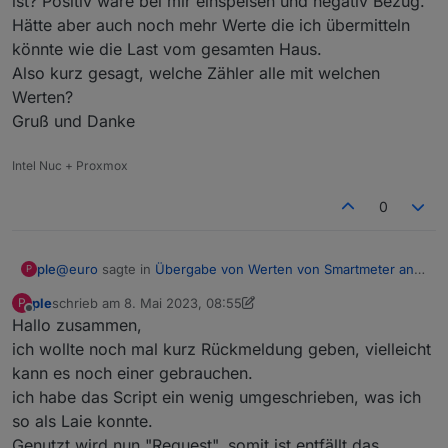
ist? Positiv wäre bei mir einspeisen und negativ Bezug.
Hätte aber auch noch mehr Werte die ich übermitteln
könnte wie die Last vom gesamten Haus.
Also kurz gesagt, welche Zähler alle mit welchen
Werten?
Gruß und Danke
Intel Nuc + Proxmox
0
@
euro
sagte in
Übergabe von Werten von Smartmeter an
ple
P
cFos Wallbox
:
ple
schrieb am
8. Mai 2023, 08:55
P
zuletzt editiert von ple
5. Aug. 2023, 11:03
Offline
Hallo zusammen,
Hi,
@
ple
: kenn dein ioBroker den aktuellen Hausbezug?
ich wollte noch mal kurz Rückmeldung geben, vielleicht
Sorry, ich muss noch mal kurz nachfragen. Ich hab die Box
Dann käme das Script hier aus dem initialen Topic in
kann es noch einer gebrauchen.
nun an der Wand und beschäftige mich mit den Zählern.
Frage, damit bin ich jetzt ein Jahr sehr gut und
ich habe das Script ein wenig umgeschrieben, was ich
Welche Zähler soll ich denn nun alle anlegen? Ist es richtig,
zuverlässig mit gefahren
das netzbezug mein Export oder Import ist? Positiv wäre
wenn nicht, shop einen Lesekopf für den Hauptzähler
so als Laie konnte.
bei mir einspeisen und negativ Bezug.
und lass die cfos dessen Infos zukommen lassen, wie
Genutzt wird nun "Request", somit ist entfällt das