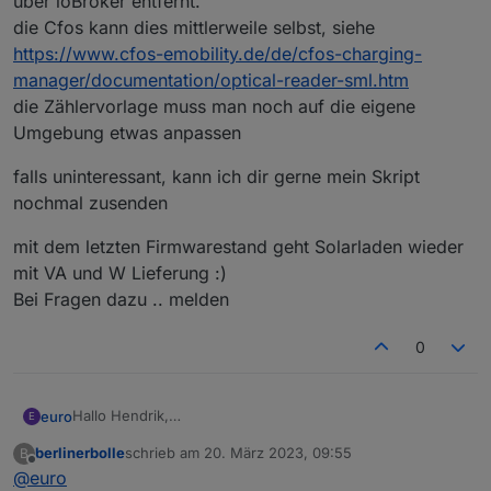
über ioBroker entfernt.
die Cfos kann dies mittlerweile selbst, siehe
https://www.cfos-emobility.de/de/cfos-charging-
manager/documentation/optical-reader-sml.htm
die Zählervorlage muss man noch auf die eigene
Umgebung etwas anpassen
falls uninteressant, kann ich dir gerne mein Skript
nochmal zusenden
mit dem letzten Firmwarestand geht Solarladen wieder
mit VA und W Lieferung :)
Bei Fragen dazu .. melden
0
Hallo Hendrik,
euro
E
nutzt du einen Lesekopf mit tasmorta am eHz?
berlinerbolle
schrieb am
20. März 2023, 09:55
B
ich hab es letzte Woche umgestellt und den "Umweg"
falls uninteressant, kann ich dir gerne mein Skript
zuletzt editiert von
Offline
@
euro
über ioBroker entfernt.
nochmal zusenden